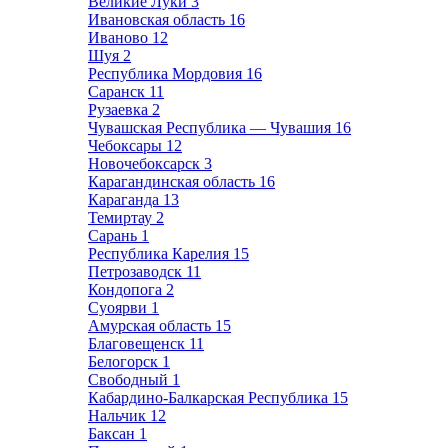
Великие Луки
3
Ивановская область
16
Иваново
12
Шуя
2
Республика Мордовия
16
Саранск
11
Рузаевка
2
Чувашская Республика — Чувашия
16
Чебоксары
12
Новочебоксарск
3
Карагандинская область
16
Караганда
13
Темиртау
2
Сарань
1
Республика Карелия
15
Петрозаводск
11
Кондопога
2
Суоярви
1
Амурская область
15
Благовещенск
11
Белогорск
1
Свободный
1
Кабардино-Балкарская Республика
15
Нальчик
12
Баксан
1