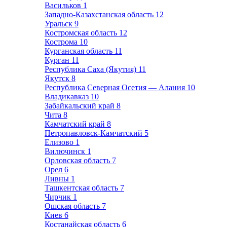
Васильков
1
Западно-Казахстанская область
12
Уральск
9
Костромская область
12
Кострома
10
Курганская область
11
Курган
11
Республика Саха (Якутия)
11
Якутск
8
Республика Северная Осетия — Алания
10
Владикавказ
10
Забайкальский край
8
Чита
8
Камчатский край
8
Петропавловск-Камчатский
5
Елизово
1
Вилючинск
1
Орловская область
7
Орел
6
Ливны
1
Ташкентская область
7
Чирчик
1
Ошская область
7
Киев
6
Костанайская область
6