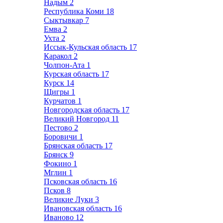
Надым
2
Республика Коми
18
Сыктывкар
7
Емва
2
Ухта
2
Иссык-Кульская область
17
Каракол
2
Чолпон-Ата
1
Курская область
17
Курск
14
Щигры
1
Курчатов
1
Новгородская область
17
Великий Новгород
11
Пестово
2
Боровичи
1
Брянская область
17
Брянск
9
Фокино
1
Мглин
1
Псковская область
16
Псков
8
Великие Луки
3
Ивановская область
16
Иваново
12