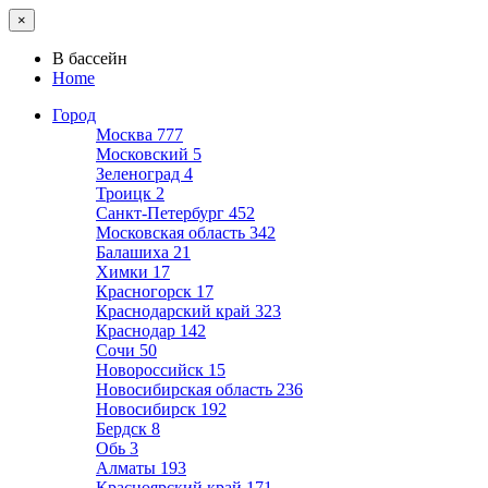
×
В бассейн
Home
Город
Москва
777
Московский
5
Зеленоград
4
Троицк
2
Санкт-Петербург
452
Московская область
342
Балашиха
21
Химки
17
Красногорск
17
Краснодарский край
323
Краснодар
142
Сочи
50
Новороссийск
15
Новосибирская область
236
Новосибирск
192
Бердск
8
Обь
3
Алматы
193
Красноярский край
171