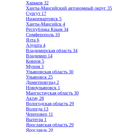
Харьков
32
Ханты-Мансийский автономный округ
35
Сургут
17
Нижневартовск
5
Ханты-Мансийск
4
Республика Крым
34
Симферополь
10
Ялта
6
Алушта
4
Владимирская область
34
Владимир
14
Ковров
5
Муром
3
Ульяновская область
30
Ульяновск
25
Димитровград
2
Новоульяновск
1
Мангистауская область
30
Актау
28
Вологодская область
29
Вологда
13
Череповец
11
Вытегра
1
Ярославская область
29
Ярославль
20