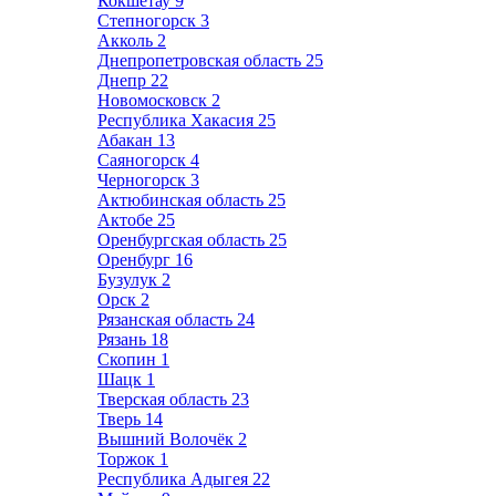
Кокшетау
9
Степногорск
3
Акколь
2
Днепропетровская область
25
Днепр
22
Новомосковск
2
Республика Хакасия
25
Абакан
13
Саяногорск
4
Черногорск
3
Актюбинская область
25
Актобе
25
Оренбургская область
25
Оренбург
16
Бузулук
2
Орск
2
Рязанская область
24
Рязань
18
Скопин
1
Шацк
1
Тверская область
23
Тверь
14
Вышний Волочёк
2
Торжок
1
Республика Адыгея
22