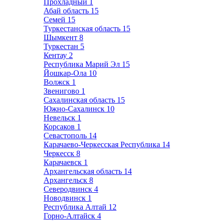
Прохладный
1
Абай область
15
Семей
15
Туркестанская область
15
Шымкент
8
Туркестан
5
Кентау
2
Республика Марий Эл
15
Йошкар-Ола
10
Волжск
1
Звенигово
1
Сахалинская область
15
Южно-Сахалинск
10
Невельск
1
Корсаков
1
Севастополь
14
Карачаево-Черкесская Республика
14
Черкесск
8
Карачаевск
1
Архангельская область
14
Архангельск
8
Северодвинск
4
Новодвинск
1
Республика Алтай
12
Горно-Алтайск
4