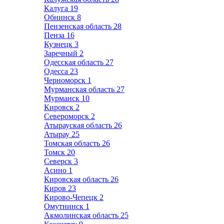
Калуга
19
Обнинск
8
Пензенская область
28
Пенза
16
Кузнецк
3
Заречный
2
Одесская область
27
Одесса
23
Черноморск
1
Мурманская область
27
Мурманск
10
Кировск
2
Североморск
2
Атырауская область
26
Атырау
25
Томская область
26
Томск
20
Северск
3
Асино
1
Кировская область
26
Киров
23
Кирово-Чепецк
2
Омутнинск
1
Акмолинская область
25