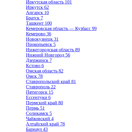
Иркутская область
101
Иркутск
62
Ангарск
10
Братск
7
Ташкент
100
Кемеровская область — Кузбасс
99
Кемерово
36
Новокузнецк
31
Прокопьевск
5
Нижегородская область
89
Нижний Новгород
56
Дзержинск
7
Кстово
6
Омская область
82
Омск
78
Ставропольский край
81
Ставрополь
22
Пятигорск
15
Ессентуки
6
Пермский край
80
Пермь
51
Соликамск
5
Чайковский
4
Алтайский край
78
Барнаул
43