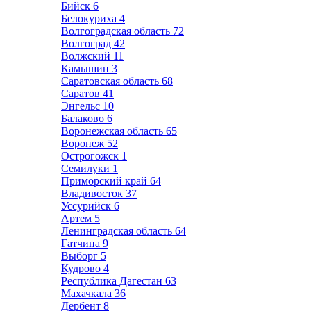
Бийск
6
Белокуриха
4
Волгоградская область
72
Волгоград
42
Волжский
11
Камышин
3
Саратовская область
68
Саратов
41
Энгельс
10
Балаково
6
Воронежская область
65
Воронеж
52
Острогожск
1
Семилуки
1
Приморский край
64
Владивосток
37
Уссурийск
6
Артем
5
Ленинградская область
64
Гатчина
9
Выборг
5
Кудрово
4
Республика Дагестан
63
Махачкала
36
Дербент
8