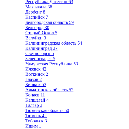
Республика Дагестан
63
Махачкала
36
Дербент
8
Каспийск
7
Белгородская область
59
Белгород
30
Старый Оскол
5
Валуйки
3
Калининградская область
54
Калининград
37
Светлогорск
5
Зеленоградск
5
Удмуртская Республика
53
Ижевск
42
Воткинск
2
Глазов
2
Бишкек
53
Алматинская область
52
Конаев
11
Капшагай
4
Талгар
3
Тюменская область
50
Тюмень
42
Тобольск
3
Ишим
1