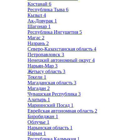
Костанай
6
Республика Тыва
6
Кызыл
4
Ак-Довурак
1
Шагонар
1
Республика Ингушетия
5
Магас
2
Назрань
2
Северо-Казахстанская область
4
Петропавловск
3
Ненецкий автономный округ
4
Нарьян-Мар
3
Жетысу область
3
Текели
1
Магаданская область
3
Магадан
2
Чувашская Республика
3
Алатырь
1
Мариинский Посад
1
Еврейская автономная область
2
Биробиджан
1
Облучье
1
Нарынская область
1
Нарын
1
Республика Калмыкия
1