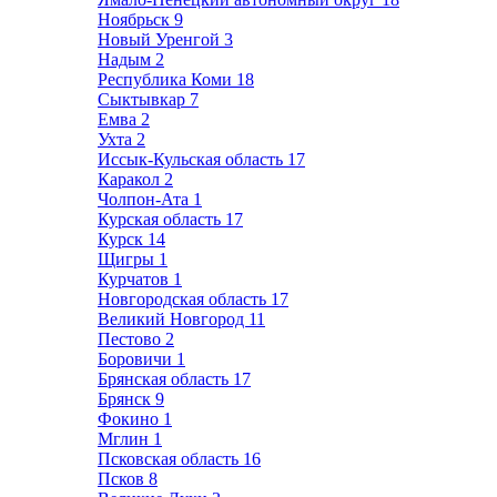
Ноябрьск
9
Новый Уренгой
3
Надым
2
Республика Коми
18
Сыктывкар
7
Емва
2
Ухта
2
Иссык-Кульская область
17
Каракол
2
Чолпон-Ата
1
Курская область
17
Курск
14
Щигры
1
Курчатов
1
Новгородская область
17
Великий Новгород
11
Пестово
2
Боровичи
1
Брянская область
17
Брянск
9
Фокино
1
Мглин
1
Псковская область
16
Псков
8