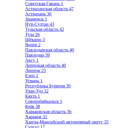
Советская Гавань
1
Астраханская область
47
Астрахань
36
Знаменск
1
Нур-Султан
43
Тульская область
42
Тула
26
Щёкино
3
Венев
2
Павлодарская область
40
Павлодар
39
Аксу
1
Липецкая область
40
Липецк
25
Елец
2
Усмань
1
Республика Бурятия
39
Улан-Удэ
32
Кяхта
1
Северобайкальск
1
Київ
38
Харьковская область
36
Харьков
32
Ханты-Мансийский автономный округ
35
Сургут
17