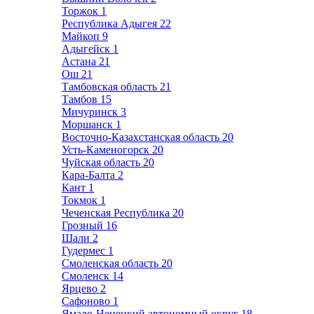
Торжок
1
Республика Адыгея
22
Майкоп
9
Адыгейск
1
Астана
21
Ош
21
Тамбовская область
21
Тамбов
15
Мичуринск
3
Моршанск
1
Восточно-Казахстанская область
20
Усть-Каменогорск
20
Чуйская область
20
Кара-Балта
2
Кант
1
Токмок
1
Чеченская Республика
20
Грозный
16
Шали
2
Гудермес
1
Смоленская область
20
Смоленск
14
Ярцево
2
Сафоново
1
Ямало-Ненецкий автономный округ
18