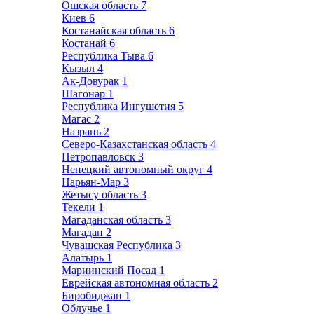
Ошская область
7
Киев
6
Костанайская область
6
Костанай
6
Республика Тыва
6
Кызыл
4
Ак-Довурак
1
Шагонар
1
Республика Ингушетия
5
Магас
2
Назрань
2
Северо-Казахстанская область
4
Петропавловск
3
Ненецкий автономный округ
4
Нарьян-Мар
3
Жетысу область
3
Текели
1
Магаданская область
3
Магадан
2
Чувашская Республика
3
Алатырь
1
Мариинский Посад
1
Еврейская автономная область
2
Биробиджан
1
Облучье
1