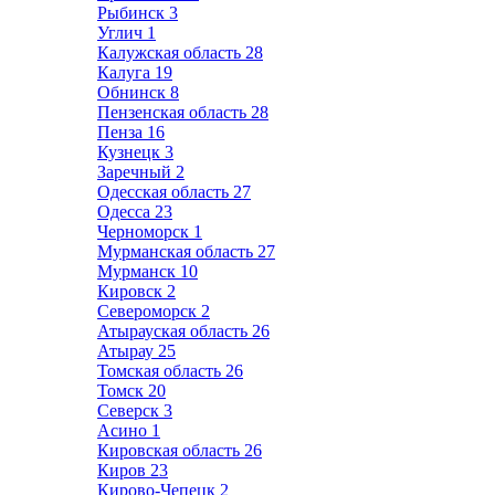
Рыбинск
3
Углич
1
Калужская область
28
Калуга
19
Обнинск
8
Пензенская область
28
Пенза
16
Кузнецк
3
Заречный
2
Одесская область
27
Одесса
23
Черноморск
1
Мурманская область
27
Мурманск
10
Кировск
2
Североморск
2
Атырауская область
26
Атырау
25
Томская область
26
Томск
20
Северск
3
Асино
1
Кировская область
26
Киров
23
Кирово-Чепецк
2