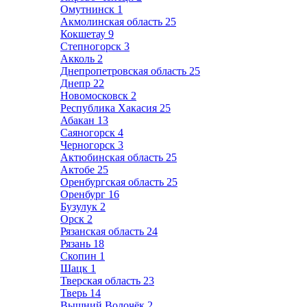
Омутнинск
1
Акмолинская область
25
Кокшетау
9
Степногорск
3
Акколь
2
Днепропетровская область
25
Днепр
22
Новомосковск
2
Республика Хакасия
25
Абакан
13
Саяногорск
4
Черногорск
3
Актюбинская область
25
Актобе
25
Оренбургская область
25
Оренбург
16
Бузулук
2
Орск
2
Рязанская область
24
Рязань
18
Скопин
1
Шацк
1
Тверская область
23
Тверь
14
Вышний Волочёк
2