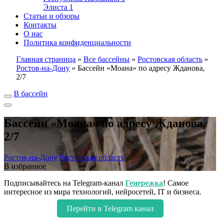
Элиста
1
Статьи и обзоры
Контакты
О нас
Политика конфиденциальности
Главная страница
»
Все бассейны
»
Ростовская область
»
Ростов-на-Дону
»
Бассейн «Моана» по адресу Жданова,
2/7
В бассейн
Бассейн «Моана» по адресу Жданова,
2/7
Ростов-на-Дону
Ростовская область
В избранное
Подписывайтесь на Telegram-канал
Генережка
! Самое
интересное из мира технологий, нейросетей, IT и бизнеса.
Перейти в Telegram канал