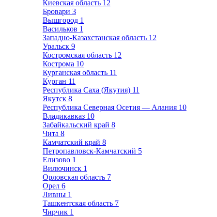
Киевская область
12
Бровари
3
Вышгород
1
Васильков
1
Западно-Казахстанская область
12
Уральск
9
Костромская область
12
Кострома
10
Курганская область
11
Курган
11
Республика Саха (Якутия)
11
Якутск
8
Республика Северная Осетия — Алания
10
Владикавказ
10
Забайкальский край
8
Чита
8
Камчатский край
8
Петропавловск-Камчатский
5
Елизово
1
Вилючинск
1
Орловская область
7
Орел
6
Ливны
1
Ташкентская область
7
Чирчик
1