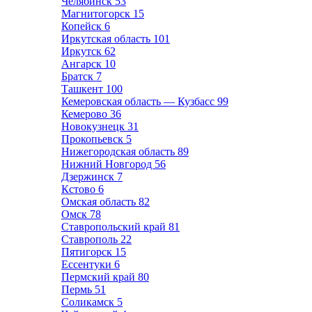
Челябинск
53
Магнитогорск
15
Копейск
6
Иркутская область
101
Иркутск
62
Ангарск
10
Братск
7
Ташкент
100
Кемеровская область — Кузбасс
99
Кемерово
36
Новокузнецк
31
Прокопьевск
5
Нижегородская область
89
Нижний Новгород
56
Дзержинск
7
Кстово
6
Омская область
82
Омск
78
Ставропольский край
81
Ставрополь
22
Пятигорск
15
Ессентуки
6
Пермский край
80
Пермь
51
Соликамск
5