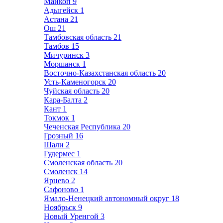
Майкоп
9
Адыгейск
1
Астана
21
Ош
21
Тамбовская область
21
Тамбов
15
Мичуринск
3
Моршанск
1
Восточно-Казахстанская область
20
Усть-Каменогорск
20
Чуйская область
20
Кара-Балта
2
Кант
1
Токмок
1
Чеченская Республика
20
Грозный
16
Шали
2
Гудермес
1
Смоленская область
20
Смоленск
14
Ярцево
2
Сафоново
1
Ямало-Ненецкий автономный округ
18
Ноябрьск
9
Новый Уренгой
3