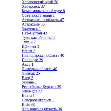
Хабаровский край
50
Хабаровск
37
Комсомольск-на-Амуре
8
Советская Гавань
1
Астраханская область
47
Астрахань
36
Знаменск
1
Нур-Султан
43
Тульская область
42
Тула
26
Щёкино
3
Венев
2
Павлодарская область
40
Павлодар
39
Аксу
1
Липецкая область
40
Липецк
25
Елец
2
Усмань
1
Республика Бурятия
39
Улан-Удэ
32
Кяхта
1
Северобайкальск
1
Київ
38
Харьковская область
36