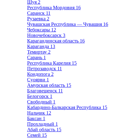
Шуя
2
Республика Мордовия
16
Саранск
11
Рузаевка
2
Чувашская Республика — Чувашия
16
Чебоксары
12
Новочебоксарск
3
Карагандинская область
16
Караганда
13
Темиртау
2
Сарань
1
Республика Карелия
15
Петрозаводск
11
Кондопога
2
Суоярви
1
Амурская область
15
Благовещенск
11
Белогорск
1
Свободный
1
Кабардино-Балкарская Республика
15
Нальчик
12
Баксан
1
Прохладный
1
Абай область
15
Семей
15