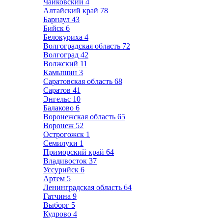
Чайковский
4
Алтайский край
78
Барнаул
43
Бийск
6
Белокуриха
4
Волгоградская область
72
Волгоград
42
Волжский
11
Камышин
3
Саратовская область
68
Саратов
41
Энгельс
10
Балаково
6
Воронежская область
65
Воронеж
52
Острогожск
1
Семилуки
1
Приморский край
64
Владивосток
37
Уссурийск
6
Артем
5
Ленинградская область
64
Гатчина
9
Выборг
5
Кудрово
4