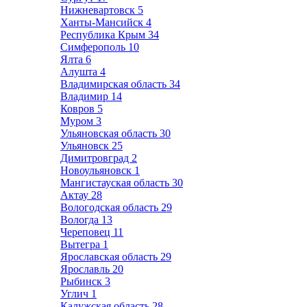
Нижневартовск
5
Ханты-Мансийск
4
Республика Крым
34
Симферополь
10
Ялта
6
Алушта
4
Владимирская область
34
Владимир
14
Ковров
5
Муром
3
Ульяновская область
30
Ульяновск
25
Димитровград
2
Новоульяновск
1
Мангистауская область
30
Актау
28
Вологодская область
29
Вологда
13
Череповец
11
Вытегра
1
Ярославская область
29
Ярославль
20
Рыбинск
3
Углич
1
Калужская область
28