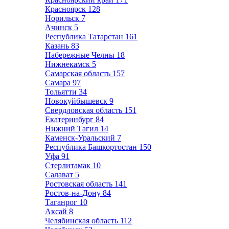
Красноярск
128
Норильск
7
Ачинск
5
Республика Татарстан
161
Казань
83
Набережные Челны
18
Нижнекамск
5
Самарская область
157
Самара
97
Тольятти
34
Новокуйбышевск
9
Свердловская область
151
Екатеринбург
84
Нижний Тагил
14
Каменск-Уральский
7
Республика Башкортостан
150
Уфа
91
Стерлитамак
10
Салават
5
Ростовская область
141
Ростов-на-Дону
84
Таганрог
10
Аксай
8
Челябинская область
112