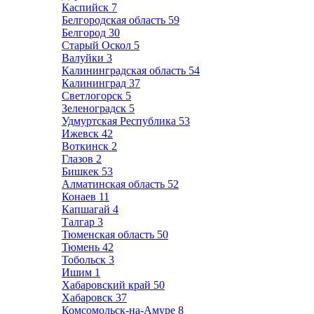
Каспийск
7
Белгородская область
59
Белгород
30
Старый Оскол
5
Валуйки
3
Калининградская область
54
Калининград
37
Светлогорск
5
Зеленоградск
5
Удмуртская Республика
53
Ижевск
42
Воткинск
2
Глазов
2
Бишкек
53
Алматинская область
52
Конаев
11
Капшагай
4
Талгар
3
Тюменская область
50
Тюмень
42
Тобольск
3
Ишим
1
Хабаровский край
50
Хабаровск
37
Комсомольск-на-Амуре
8