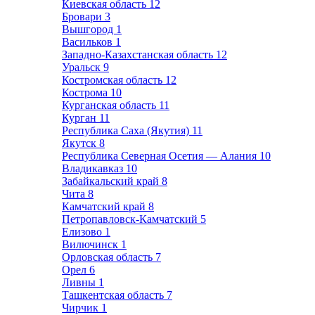
Киевская область
12
Бровари
3
Вышгород
1
Васильков
1
Западно-Казахстанская область
12
Уральск
9
Костромская область
12
Кострома
10
Курганская область
11
Курган
11
Республика Саха (Якутия)
11
Якутск
8
Республика Северная Осетия — Алания
10
Владикавказ
10
Забайкальский край
8
Чита
8
Камчатский край
8
Петропавловск-Камчатский
5
Елизово
1
Вилючинск
1
Орловская область
7
Орел
6
Ливны
1
Ташкентская область
7
Чирчик
1