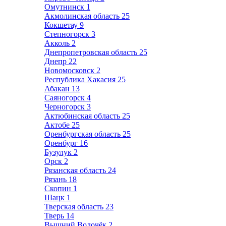
Омутнинск
1
Акмолинская область
25
Кокшетау
9
Степногорск
3
Акколь
2
Днепропетровская область
25
Днепр
22
Новомосковск
2
Республика Хакасия
25
Абакан
13
Саяногорск
4
Черногорск
3
Актюбинская область
25
Актобе
25
Оренбургская область
25
Оренбург
16
Бузулук
2
Орск
2
Рязанская область
24
Рязань
18
Скопин
1
Шацк
1
Тверская область
23
Тверь
14
Вышний Волочёк
2