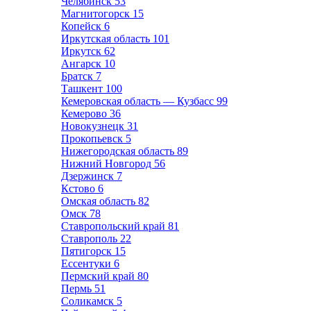
Челябинск
53
Магнитогорск
15
Копейск
6
Иркутская область
101
Иркутск
62
Ангарск
10
Братск
7
Ташкент
100
Кемеровская область — Кузбасс
99
Кемерово
36
Новокузнецк
31
Прокопьевск
5
Нижегородская область
89
Нижний Новгород
56
Дзержинск
7
Кстово
6
Омская область
82
Омск
78
Ставропольский край
81
Ставрополь
22
Пятигорск
15
Ессентуки
6
Пермский край
80
Пермь
51
Соликамск
5