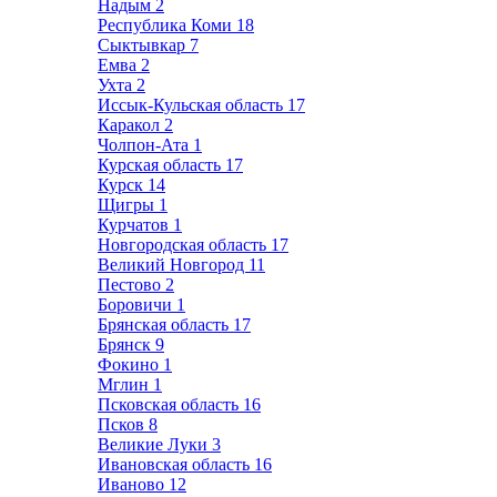
Надым
2
Республика Коми
18
Сыктывкар
7
Емва
2
Ухта
2
Иссык-Кульская область
17
Каракол
2
Чолпон-Ата
1
Курская область
17
Курск
14
Щигры
1
Курчатов
1
Новгородская область
17
Великий Новгород
11
Пестово
2
Боровичи
1
Брянская область
17
Брянск
9
Фокино
1
Мглин
1
Псковская область
16
Псков
8
Великие Луки
3
Ивановская область
16
Иваново
12