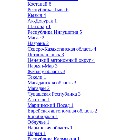
Костанай
6
Республика Тыва
6
Кызыл
4
Ак-Довурак
1
Шагонар
1
Республика Ингушетия
5
Магас
2
Назрань
2
Северо-Казахстанская область
4
Петропавловск
3
Ненецкий автономный округ
4
Нарьян-Мар
3
Жетысу область
3
Текели
1
Магаданская область
3
Магадан
2
Чувашская Республика
3
Алатырь
1
Мариинский Посад
1
Еврейская автономная область
2
Биробиджан
1
Облучье
1
Нарынская область
1
Нарын
1
Республика Калмыкия
1