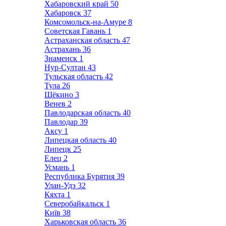
Хабаровский край
50
Хабаровск
37
Комсомольск-на-Амуре
8
Советская Гавань
1
Астраханская область
47
Астрахань
36
Знаменск
1
Нур-Султан
43
Тульская область
42
Тула
26
Щёкино
3
Венев
2
Павлодарская область
40
Павлодар
39
Аксу
1
Липецкая область
40
Липецк
25
Елец
2
Усмань
1
Республика Бурятия
39
Улан-Удэ
32
Кяхта
1
Северобайкальск
1
Київ
38
Харьковская область
36