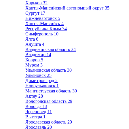
Харьков
32
Ханты-Мансийский автономный округ
35
Сургут
17
Нижневартовск
5
Ханты-Мансийск
4
Республика Крым
34
Симферополь
10
Ялта
6
Алушта
4
Владимирская область
34
Владимир
14
Ковров
5
Муром
3
Ульяновская область
30
Ульяновск
25
Димитровград
2
Новоульяновск
1
Мангистауская область
30
Актау
28
Вологодская область
29
Вологда
13
Череповец
11
Вытегра
1
Ярославская область
29
Ярославль
20