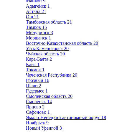
Майкоп
9
Адыгейск
1
Астана
21
Ош
21
Тамбовская область
21
Тамбов
15
Мичуринск
3
Моршанск
1
Восточно-Казахстанская область
20
Усть-Каменогорск
20
Чуйская область
20
Кара-Балта
2
Кант
1
Токмок
1
Чеченская Республика
20
Грозный
16
Шали
2
Гудермес
1
Смоленская область
20
Смоленск
14
Ярцево
2
Сафоново
1
Ямало-Ненецкий автономный округ
18
Ноябрьск
9
Новый Уренгой
3