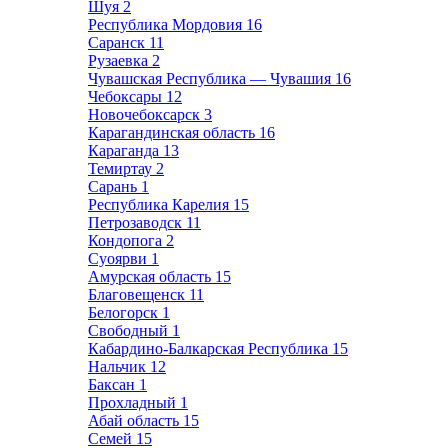
Шуя
2
Республика Мордовия
16
Саранск
11
Рузаевка
2
Чувашская Республика — Чувашия
16
Чебоксары
12
Новочебоксарск
3
Карагандинская область
16
Караганда
13
Темиртау
2
Сарань
1
Республика Карелия
15
Петрозаводск
11
Кондопога
2
Суоярви
1
Амурская область
15
Благовещенск
11
Белогорск
1
Свободный
1
Кабардино-Балкарская Республика
15
Нальчик
12
Баксан
1
Прохладный
1
Абай область
15
Семей
15