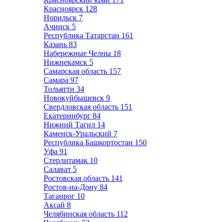
Красноярск
128
Норильск
7
Ачинск
5
Республика Татарстан
161
Казань
83
Набережные Челны
18
Нижнекамск
5
Самарская область
157
Самара
97
Тольятти
34
Новокуйбышевск
9
Свердловская область
151
Екатеринбург
84
Нижний Тагил
14
Каменск-Уральский
7
Республика Башкортостан
150
Уфа
91
Стерлитамак
10
Салават
5
Ростовская область
141
Ростов-на-Дону
84
Таганрог
10
Аксай
8
Челябинская область
112