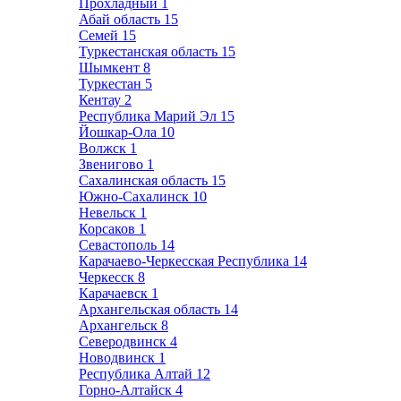
Прохладный
1
Абай область
15
Семей
15
Туркестанская область
15
Шымкент
8
Туркестан
5
Кентау
2
Республика Марий Эл
15
Йошкар-Ола
10
Волжск
1
Звенигово
1
Сахалинская область
15
Южно-Сахалинск
10
Невельск
1
Корсаков
1
Севастополь
14
Карачаево-Черкесская Республика
14
Черкесск
8
Карачаевск
1
Архангельская область
14
Архангельск
8
Северодвинск
4
Новодвинск
1
Республика Алтай
12
Горно-Алтайск
4