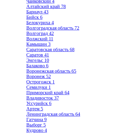
Чайковский
4
Алтайский край
78
Барнаул
43
Бийск
6
Белокуриха
4
Волгоградская область
72
Волгоград
42
Волжский
11
Камышин
3
Саратовская область
68
Саратов
41
Энгельс
10
Балаково
6
Воронежская область
65
Воронеж
52
Острогожск
1
Семилуки
1
Приморский край
64
Владивосток
37
Уссурийск
6
Артем
5
Ленинградская область
64
Гатчина
9
Выборг
5
Кудрово
4