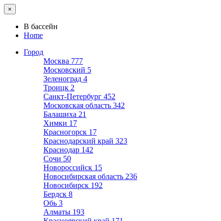
×
В бассейн
Home
Город
Москва
777
Московский
5
Зеленоград
4
Троицк
2
Санкт-Петербург
452
Московская область
342
Балашиха
21
Химки
17
Красногорск
17
Краснодарский край
323
Краснодар
142
Сочи
50
Новороссийск
15
Новосибирская область
236
Новосибирск
192
Бердск
8
Обь
3
Алматы
193
Красноярский край
171