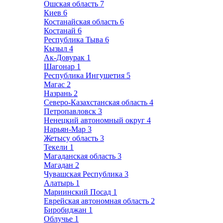
Ошская область
7
Киев
6
Костанайская область
6
Костанай
6
Республика Тыва
6
Кызыл
4
Ак-Довурак
1
Шагонар
1
Республика Ингушетия
5
Магас
2
Назрань
2
Северо-Казахстанская область
4
Петропавловск
3
Ненецкий автономный округ
4
Нарьян-Мар
3
Жетысу область
3
Текели
1
Магаданская область
3
Магадан
2
Чувашская Республика
3
Алатырь
1
Мариинский Посад
1
Еврейская автономная область
2
Биробиджан
1
Облучье
1