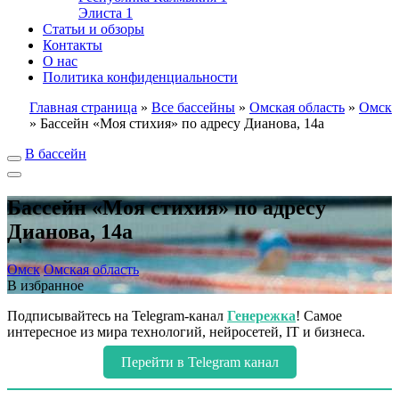
Элиста
1
Статьи и обзоры
Контакты
О нас
Политика конфиденциальности
Главная страница
»
Все бассейны
»
Омская область
»
Омск
»
Бассейн «Моя стихия» по адресу Дианова, 14а
В бассейн
Бассейн «Моя стихия» по адресу
Дианова, 14а
Омск
Омская область
В избранное
Подписывайтесь на Telegram-канал
Генережка
! Самое
интересное из мира технологий, нейросетей, IT и бизнеса.
Перейти в Telegram канал