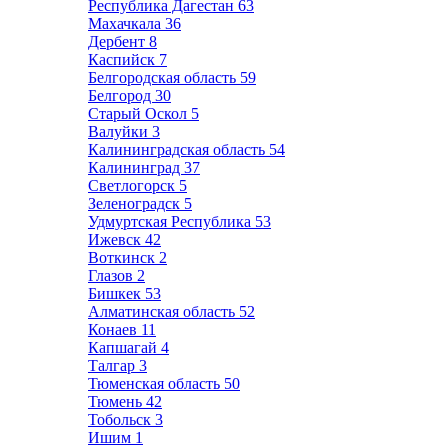
Республика Дагестан
63
Махачкала
36
Дербент
8
Каспийск
7
Белгородская область
59
Белгород
30
Старый Оскол
5
Валуйки
3
Калининградская область
54
Калининград
37
Светлогорск
5
Зеленоградск
5
Удмуртская Республика
53
Ижевск
42
Воткинск
2
Глазов
2
Бишкек
53
Алматинская область
52
Конаев
11
Капшагай
4
Талгар
3
Тюменская область
50
Тюмень
42
Тобольск
3
Ишим
1