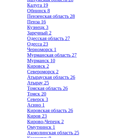
Калуга
19
Обнинск
8
Пензенская область
28
Пенза
16
Кузнецк
3
Заречный
2
Одесская область
27
Одесса
23
Черноморск
1
Мурманская область
27
Мурманск
10
Кировск
2
Североморск
2
Атырауская область
26
Атырау
25
Томская область
26
Томск
20
Северск
3
Асино
1
Кировская область
26
Киров
23
Кирово-Чепецк
2
Омутнинск
1
Акмолинская область
25