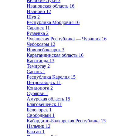
Великие Луки
3
Ивановская область
16
Иваново
12
Шуя
2
Республика Мордовия
16
Саранск
11
Рузаевка
2
Чувашская Республика — Чувашия
16
Чебоксары
12
Новочебоксарск
3
Карагандинская область
16
Караганда
13
Темиртау
2
Сарань
1
Республика Карелия
15
Петрозаводск
11
Кондопога
2
Суоярви
1
Амурская область
15
Благовещенск
11
Белогорск
1
Свободный
1
Кабардино-Балкарская Республика
15
Нальчик
12
Баксан
1