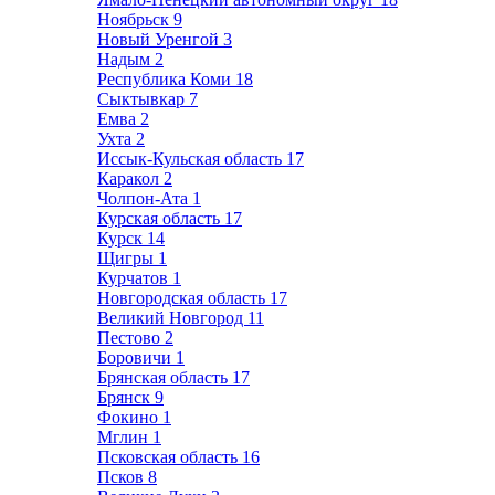
Ноябрьск
9
Новый Уренгой
3
Надым
2
Республика Коми
18
Сыктывкар
7
Емва
2
Ухта
2
Иссык-Кульская область
17
Каракол
2
Чолпон-Ата
1
Курская область
17
Курск
14
Щигры
1
Курчатов
1
Новгородская область
17
Великий Новгород
11
Пестово
2
Боровичи
1
Брянская область
17
Брянск
9
Фокино
1
Мглин
1
Псковская область
16
Псков
8