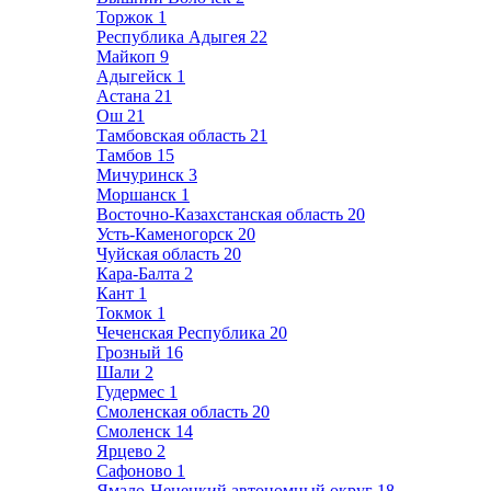
Торжок
1
Республика Адыгея
22
Майкоп
9
Адыгейск
1
Астана
21
Ош
21
Тамбовская область
21
Тамбов
15
Мичуринск
3
Моршанск
1
Восточно-Казахстанская область
20
Усть-Каменогорск
20
Чуйская область
20
Кара-Балта
2
Кант
1
Токмок
1
Чеченская Республика
20
Грозный
16
Шали
2
Гудермес
1
Смоленская область
20
Смоленск
14
Ярцево
2
Сафоново
1
Ямало-Ненецкий автономный округ
18