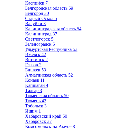
Каспийск
7
Белгородская область
59
Белгород
30
Старый Оскол
5
Валуйки
3
Калининградская область
54
Калининград
37
Светлогорск
5
Зеленоградск
5
Удмуртская Республика
53
Ижевск
42
Воткинск
2
Глазов
2
Бишкек
53
Алматинская область
52
Конаев
11
Капшагай
4
Талгар
3
Тюменская область
50
Тюмень
42
Тобольск
3
Ишим
1
Хабаровский край
50
Хабаровск
37
Комсомольск-на-Амуре
8