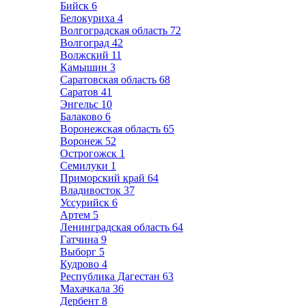
Бийск
6
Белокуриха
4
Волгоградская область
72
Волгоград
42
Волжский
11
Камышин
3
Саратовская область
68
Саратов
41
Энгельс
10
Балаково
6
Воронежская область
65
Воронеж
52
Острогожск
1
Семилуки
1
Приморский край
64
Владивосток
37
Уссурийск
6
Артем
5
Ленинградская область
64
Гатчина
9
Выборг
5
Кудрово
4
Республика Дагестан
63
Махачкала
36
Дербент
8