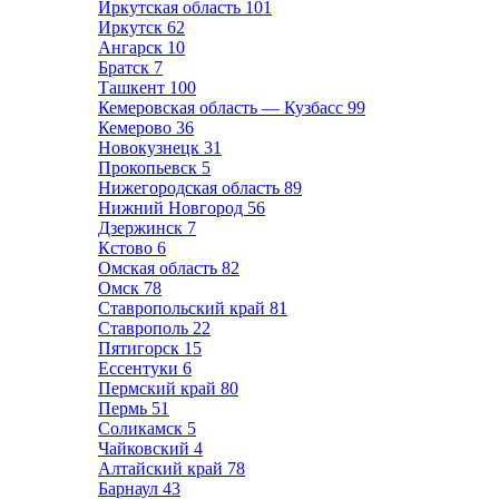
Иркутская область
101
Иркутск
62
Ангарск
10
Братск
7
Ташкент
100
Кемеровская область — Кузбасс
99
Кемерово
36
Новокузнецк
31
Прокопьевск
5
Нижегородская область
89
Нижний Новгород
56
Дзержинск
7
Кстово
6
Омская область
82
Омск
78
Ставропольский край
81
Ставрополь
22
Пятигорск
15
Ессентуки
6
Пермский край
80
Пермь
51
Соликамск
5
Чайковский
4
Алтайский край
78
Барнаул
43