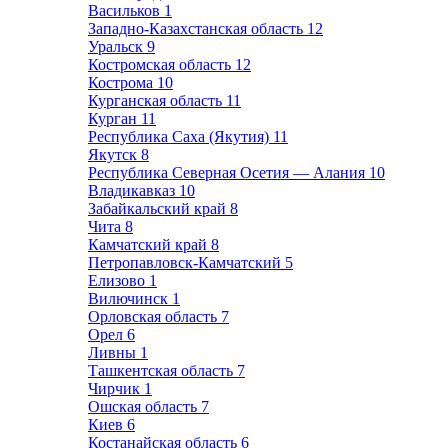
Васильков
1
Западно-Казахстанская область
12
Уральск
9
Костромская область
12
Кострома
10
Курганская область
11
Курган
11
Республика Саха (Якутия)
11
Якутск
8
Республика Северная Осетия — Алания
10
Владикавказ
10
Забайкальский край
8
Чита
8
Камчатский край
8
Петропавловск-Камчатский
5
Елизово
1
Вилючинск
1
Орловская область
7
Орел
6
Ливны
1
Ташкентская область
7
Чирчик
1
Ошская область
7
Киев
6
Костанайская область
6