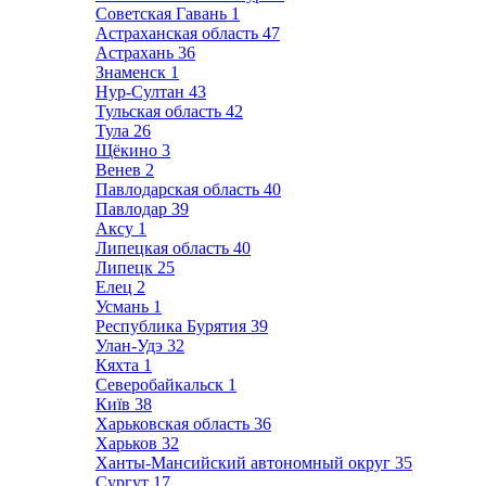
Советская Гавань
1
Астраханская область
47
Астрахань
36
Знаменск
1
Нур-Султан
43
Тульская область
42
Тула
26
Щёкино
3
Венев
2
Павлодарская область
40
Павлодар
39
Аксу
1
Липецкая область
40
Липецк
25
Елец
2
Усмань
1
Республика Бурятия
39
Улан-Удэ
32
Кяхта
1
Северобайкальск
1
Київ
38
Харьковская область
36
Харьков
32
Ханты-Мансийский автономный округ
35
Сургут
17