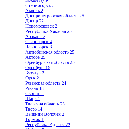
Кокшетау
9
Степногорск
3
Акколь
2
Днепропетровская область
25
Днепр
22
Новомосковск
2
Республика Хакасия
25
Абакан
13
Саяногорск
4
Черногорск
3
Актюбинская область
25
Актобе
25
Оренбургская область
25
Оренбург
16
Бузулук
2
Орск
2
Рязанская область
24
Рязань
18
Скопин
1
Шацк
1
Тверская область
23
Тверь
14
Вышний Волочёк
2
Торжок
1
Республика Адыгея
22