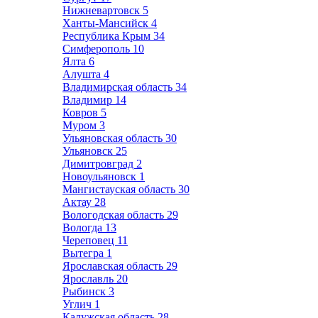
Нижневартовск
5
Ханты-Мансийск
4
Республика Крым
34
Симферополь
10
Ялта
6
Алушта
4
Владимирская область
34
Владимир
14
Ковров
5
Муром
3
Ульяновская область
30
Ульяновск
25
Димитровград
2
Новоульяновск
1
Мангистауская область
30
Актау
28
Вологодская область
29
Вологда
13
Череповец
11
Вытегра
1
Ярославская область
29
Ярославль
20
Рыбинск
3
Углич
1
Калужская область
28