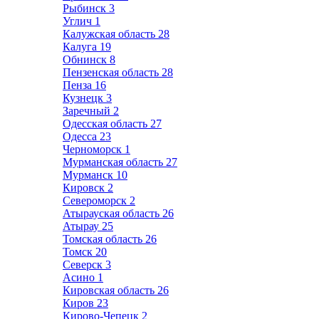
Рыбинск
3
Углич
1
Калужская область
28
Калуга
19
Обнинск
8
Пензенская область
28
Пенза
16
Кузнецк
3
Заречный
2
Одесская область
27
Одесса
23
Черноморск
1
Мурманская область
27
Мурманск
10
Кировск
2
Североморск
2
Атырауская область
26
Атырау
25
Томская область
26
Томск
20
Северск
3
Асино
1
Кировская область
26
Киров
23
Кирово-Чепецк
2