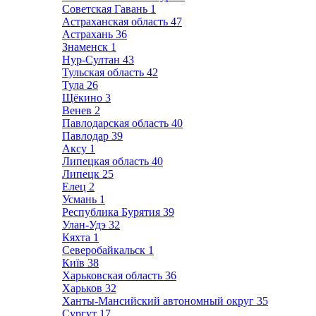
Советская Гавань
1
Астраханская область
47
Астрахань
36
Знаменск
1
Нур-Султан
43
Тульская область
42
Тула
26
Щёкино
3
Венев
2
Павлодарская область
40
Павлодар
39
Аксу
1
Липецкая область
40
Липецк
25
Елец
2
Усмань
1
Республика Бурятия
39
Улан-Удэ
32
Кяхта
1
Северобайкальск
1
Київ
38
Харьковская область
36
Харьков
32
Ханты-Мансийский автономный округ
35
Сургут
17