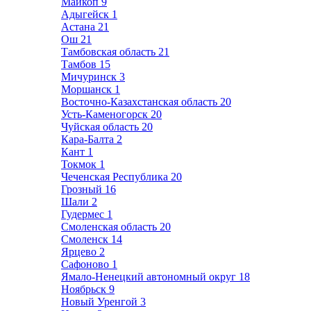
Майкоп
9
Адыгейск
1
Астана
21
Ош
21
Тамбовская область
21
Тамбов
15
Мичуринск
3
Моршанск
1
Восточно-Казахстанская область
20
Усть-Каменогорск
20
Чуйская область
20
Кара-Балта
2
Кант
1
Токмок
1
Чеченская Республика
20
Грозный
16
Шали
2
Гудермес
1
Смоленская область
20
Смоленск
14
Ярцево
2
Сафоново
1
Ямало-Ненецкий автономный округ
18
Ноябрьск
9
Новый Уренгой
3