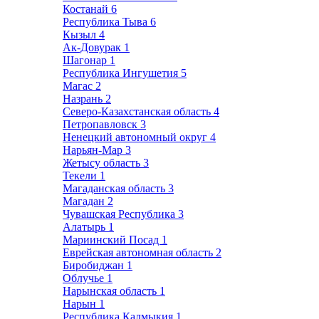
Костанай
6
Республика Тыва
6
Кызыл
4
Ак-Довурак
1
Шагонар
1
Республика Ингушетия
5
Магас
2
Назрань
2
Северо-Казахстанская область
4
Петропавловск
3
Ненецкий автономный округ
4
Нарьян-Мар
3
Жетысу область
3
Текели
1
Магаданская область
3
Магадан
2
Чувашская Республика
3
Алатырь
1
Мариинский Посад
1
Еврейская автономная область
2
Биробиджан
1
Облучье
1
Нарынская область
1
Нарын
1
Республика Калмыкия
1