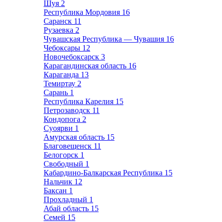
Шуя
2
Республика Мордовия
16
Саранск
11
Рузаевка
2
Чувашская Республика — Чувашия
16
Чебоксары
12
Новочебоксарск
3
Карагандинская область
16
Караганда
13
Темиртау
2
Сарань
1
Республика Карелия
15
Петрозаводск
11
Кондопога
2
Суоярви
1
Амурская область
15
Благовещенск
11
Белогорск
1
Свободный
1
Кабардино-Балкарская Республика
15
Нальчик
12
Баксан
1
Прохладный
1
Абай область
15
Семей
15