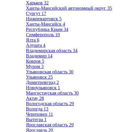
Харьков
32
Ханты-Мансийский автономный округ
35
Сургут
17
Нижневартовск
5
Ханты-Мансийск
4
Республика Крым
34
Симферополь
10
Ялта
6
Алушта
4
Владимирская область
34
Владимир
14
Ковров
5
Муром
3
Ульяновская область
30
Ульяновск
25
Димитровград
2
Новоульяновск
1
Мангистауская область
30
Актау
28
Вологодская область
29
Вологда
13
Череповец
11
Вытегра
1
Ярославская область
29
Ярославль
20