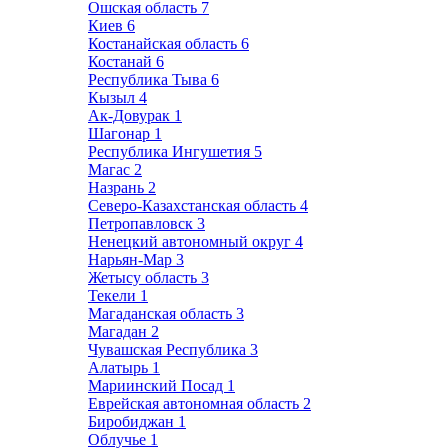
Ошская область
7
Киев
6
Костанайская область
6
Костанай
6
Республика Тыва
6
Кызыл
4
Ак-Довурак
1
Шагонар
1
Республика Ингушетия
5
Магас
2
Назрань
2
Северо-Казахстанская область
4
Петропавловск
3
Ненецкий автономный округ
4
Нарьян-Мар
3
Жетысу область
3
Текели
1
Магаданская область
3
Магадан
2
Чувашская Республика
3
Алатырь
1
Мариинский Посад
1
Еврейская автономная область
2
Биробиджан
1
Облучье
1