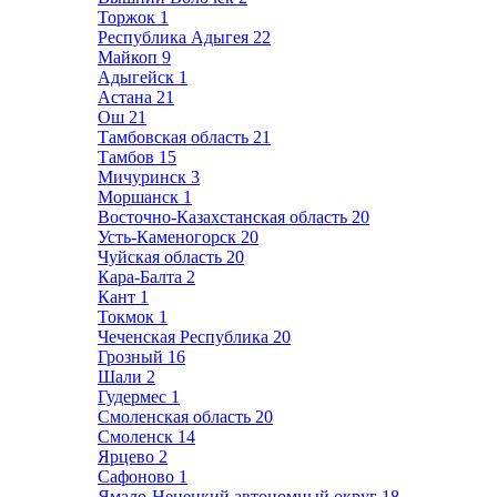
Торжок
1
Республика Адыгея
22
Майкоп
9
Адыгейск
1
Астана
21
Ош
21
Тамбовская область
21
Тамбов
15
Мичуринск
3
Моршанск
1
Восточно-Казахстанская область
20
Усть-Каменогорск
20
Чуйская область
20
Кара-Балта
2
Кант
1
Токмок
1
Чеченская Республика
20
Грозный
16
Шали
2
Гудермес
1
Смоленская область
20
Смоленск
14
Ярцево
2
Сафоново
1
Ямало-Ненецкий автономный округ
18