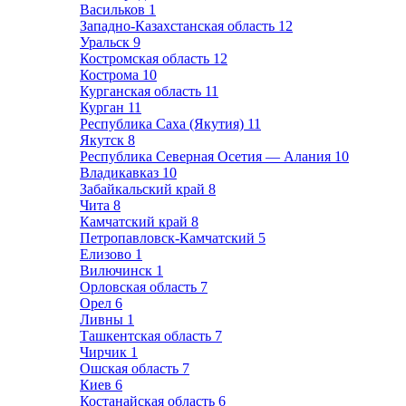
Васильков
1
Западно-Казахстанская область
12
Уральск
9
Костромская область
12
Кострома
10
Курганская область
11
Курган
11
Республика Саха (Якутия)
11
Якутск
8
Республика Северная Осетия — Алания
10
Владикавказ
10
Забайкальский край
8
Чита
8
Камчатский край
8
Петропавловск-Камчатский
5
Елизово
1
Вилючинск
1
Орловская область
7
Орел
6
Ливны
1
Ташкентская область
7
Чирчик
1
Ошская область
7
Киев
6
Костанайская область
6