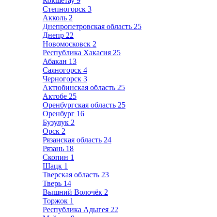
Кокшетау
9
Степногорск
3
Акколь
2
Днепропетровская область
25
Днепр
22
Новомосковск
2
Республика Хакасия
25
Абакан
13
Саяногорск
4
Черногорск
3
Актюбинская область
25
Актобе
25
Оренбургская область
25
Оренбург
16
Бузулук
2
Орск
2
Рязанская область
24
Рязань
18
Скопин
1
Шацк
1
Тверская область
23
Тверь
14
Вышний Волочёк
2
Торжок
1
Республика Адыгея
22