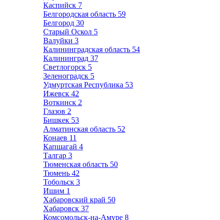
Каспийск
7
Белгородская область
59
Белгород
30
Старый Оскол
5
Валуйки
3
Калининградская область
54
Калининград
37
Светлогорск
5
Зеленоградск
5
Удмуртская Республика
53
Ижевск
42
Воткинск
2
Глазов
2
Бишкек
53
Алматинская область
52
Конаев
11
Капшагай
4
Талгар
3
Тюменская область
50
Тюмень
42
Тобольск
3
Ишим
1
Хабаровский край
50
Хабаровск
37
Комсомольск-на-Амуре
8