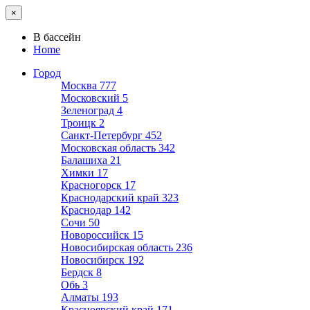
×
В бассейн
Home
Город
Москва
777
Московский
5
Зеленоград
4
Троицк
2
Санкт-Петербург
452
Московская область
342
Балашиха
21
Химки
17
Красногорск
17
Краснодарский край
323
Краснодар
142
Сочи
50
Новороссийск
15
Новосибирская область
236
Новосибирск
192
Бердск
8
Обь
3
Алматы
193
Красноярский край
171