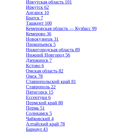
Иркутская область
101
Иркутск
62
Ангарск
10
Братск
7
Ташкент
100
Кемеровская область — Кузбасс
99
Кемерово
36
Новокузнецк
31
Прокопьевск
5
Нижегородская область
89
Нижний Новгород
56
Дзержинск
7
Кстово
6
Омская область
82
Омск
78
Ставропольский край
81
Ставрополь
22
Пятигорск
15
Ессентуки
6
Пермский край
80
Пермь
51
Соликамск
5
Чайковский
4
Алтайский край
78
Барнаул
43