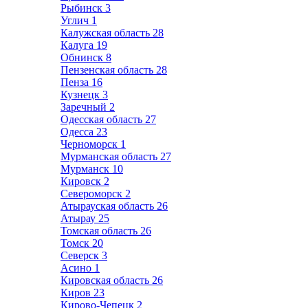
Рыбинск
3
Углич
1
Калужская область
28
Калуга
19
Обнинск
8
Пензенская область
28
Пенза
16
Кузнецк
3
Заречный
2
Одесская область
27
Одесса
23
Черноморск
1
Мурманская область
27
Мурманск
10
Кировск
2
Североморск
2
Атырауская область
26
Атырау
25
Томская область
26
Томск
20
Северск
3
Асино
1
Кировская область
26
Киров
23
Кирово-Чепецк
2