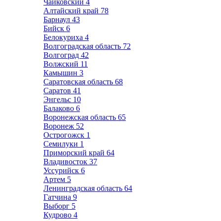
Чайковский
4
Алтайский край
78
Барнаул
43
Бийск
6
Белокуриха
4
Волгоградская область
72
Волгоград
42
Волжский
11
Камышин
3
Саратовская область
68
Саратов
41
Энгельс
10
Балаково
6
Воронежская область
65
Воронеж
52
Острогожск
1
Семилуки
1
Приморский край
64
Владивосток
37
Уссурийск
6
Артем
5
Ленинградская область
64
Гатчина
9
Выборг
5
Кудрово
4