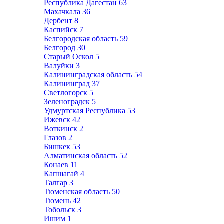
Республика Дагестан
63
Махачкала
36
Дербент
8
Каспийск
7
Белгородская область
59
Белгород
30
Старый Оскол
5
Валуйки
3
Калининградская область
54
Калининград
37
Светлогорск
5
Зеленоградск
5
Удмуртская Республика
53
Ижевск
42
Воткинск
2
Глазов
2
Бишкек
53
Алматинская область
52
Конаев
11
Капшагай
4
Талгар
3
Тюменская область
50
Тюмень
42
Тобольск
3
Ишим
1