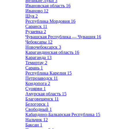
Великие Луки
3
Ивановская область
16
Иваново
12
Шуя
2
Республика Мордовия
16
Саранск
11
Рузаевка
2
Чувашская Республика — Чувашия
16
Чебоксары
12
Новочебоксарск
3
Карагандинская область
16
Караганда
13
Темиртау
2
Сарань
1
Республика Карелия
15
Петрозаводск
11
Кондопога
2
Суоярви
1
Амурская область
15
Благовещенск
11
Белогорск
1
Свободный
1
Кабардино-Балкарская Республика
15
Нальчик
12
Баксан
1