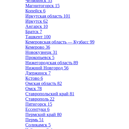
Челябинск
53
Магнитогорск
15
Копейск
6
Иркутская область
101
Иркутск
62
Ангарск
10
Братск
7
Ташкент
100
Кемеровская область — Кузбасс
99
Кемерово
36
Новокузнецк
31
Прокопьевск
5
Нижегородская область
89
Нижний Новгород
56
Дзержинск
7
Кстово
6
Омская область
82
Омск
78
Ставропольский край
81
Ставрополь
22
Пятигорск
15
Ессентуки
6
Пермский край
80
Пермь
51
Соликамск
5