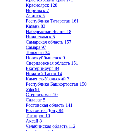
Красноярск
128
Норильск
7
Ачинск
5
Республика Татарстан
161
Казань
83
Набережные Челны
18
Нижнекамск
5
Самарская область
157
Самара
97
Тольятти
34
Новокуйбышевск
9
Свердловская область
151
Екатеринбург
84
Нижний Тагил
14
Каменск-Уральский
7
Республика Башкортостан
150
Уфа
91
Стерлитамак
10
Салават
5
Ростовская область
141
Ростов-на-Дону
84
Таганрог
10
Аксай
8
Челябинская область
112