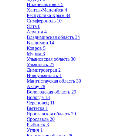
Нижневартовск
5
Ханты-Мансийск
4
Республика Крым
34
Симферополь
10
Ялта
6
Алушта
4
Владимирская область
34
Владимир
14
Ковров
5
Муром
3
Ульяновская область
30
Ульяновск
25
Димитровград
2
Новоульяновск
1
Мангистауская область
30
Актау
28
Вологодская область
29
Вологда
13
Череповец
11
Вытегра
1
Ярославская область
29
Ярославль
20
Рыбинск
3
Углич
1
Калужская область
28