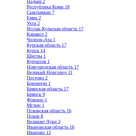
Надым
2
Республика Коми
18
Сыктывкар
7
Емва
2
Ухта
2
Иссык-Кульская область
17
Каракол
2
Чолпон-Ата
1
Курская область
17
Курск
14
Щигры
1
Курчатов
1
Новгородская область
17
Великий Новгород
11
Пестово
2
Боровичи
1
Брянская область
17
Брянск
9
Фокино
1
Мглин
1
Псковская область
16
Псков
8
Великие Луки
3
Ивановская область
16
Иваново
12