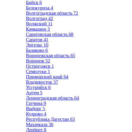
Бийск
6
Белокуриха
4
Волгоградская область
72
Волгоград
42
Волжский
11
Камышин
3
Саратовская область
68
Саратов
41
Энгельс
10
Балаково
6
Воронежская область
65
Воронеж
52
Острогожск
1
Семилуки
1
Приморский край
64
Владивосток
37
Уссурийск
6
Артем
5
Ленинградская область
64
Гатчина
9
Выборг
5
Кудрово
4
Республика Дагестан
63
Махачкала
36
Дербент
8