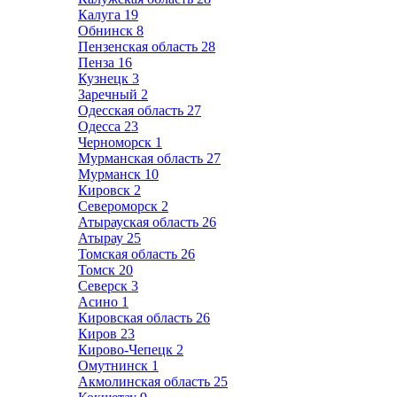
Калуга
19
Обнинск
8
Пензенская область
28
Пенза
16
Кузнецк
3
Заречный
2
Одесская область
27
Одесса
23
Черноморск
1
Мурманская область
27
Мурманск
10
Кировск
2
Североморск
2
Атырауская область
26
Атырау
25
Томская область
26
Томск
20
Северск
3
Асино
1
Кировская область
26
Киров
23
Кирово-Чепецк
2
Омутнинск
1
Акмолинская область
25