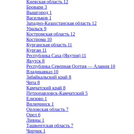
Киевская область
12
Бровари
3
Вышгород
1
Васильков
1
Западно-Казахстанская область
12
Уральск
9
Костромская область
12
Кострома
10
Курганская область
11
Курган
11
Республика Саха (Якутия)
11
Якутск
8
Республика Северная Осетия — Алания
10
Владикавказ
10
Забайкальский край
8
Чита
8
Камчатский край
8
Петропавловск-Камчатский
5
Елизово
1
Вилючинск
1
Орловская область
7
Орел
6
Ливны
1
Ташкентская область
7
Чирчик
1