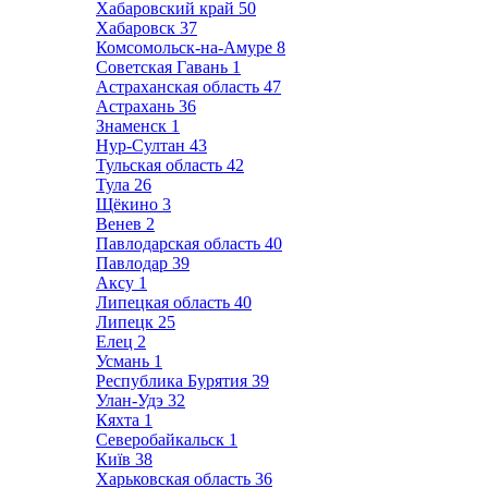
Хабаровский край
50
Хабаровск
37
Комсомольск-на-Амуре
8
Советская Гавань
1
Астраханская область
47
Астрахань
36
Знаменск
1
Нур-Султан
43
Тульская область
42
Тула
26
Щёкино
3
Венев
2
Павлодарская область
40
Павлодар
39
Аксу
1
Липецкая область
40
Липецк
25
Елец
2
Усмань
1
Республика Бурятия
39
Улан-Удэ
32
Кяхта
1
Северобайкальск
1
Київ
38
Харьковская область
36