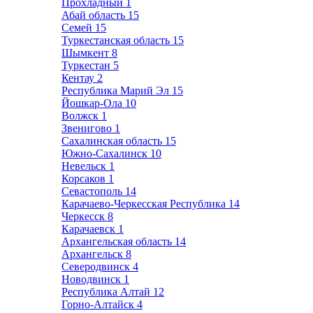
Прохладный
1
Абай область
15
Семей
15
Туркестанская область
15
Шымкент
8
Туркестан
5
Кентау
2
Республика Марий Эл
15
Йошкар-Ола
10
Волжск
1
Звенигово
1
Сахалинская область
15
Южно-Сахалинск
10
Невельск
1
Корсаков
1
Севастополь
14
Карачаево-Черкесская Республика
14
Черкесск
8
Карачаевск
1
Архангельская область
14
Архангельск
8
Северодвинск
4
Новодвинск
1
Республика Алтай
12
Горно-Алтайск
4