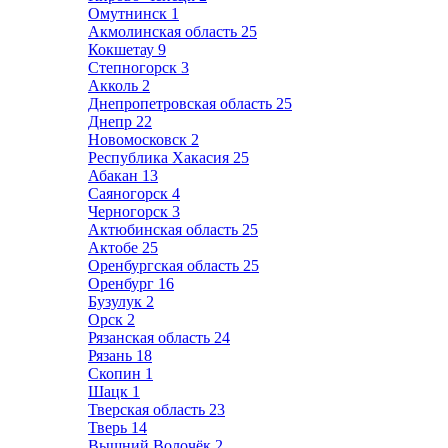
Омутнинск
1
Акмолинская область
25
Кокшетау
9
Степногорск
3
Акколь
2
Днепропетровская область
25
Днепр
22
Новомосковск
2
Республика Хакасия
25
Абакан
13
Саяногорск
4
Черногорск
3
Актюбинская область
25
Актобе
25
Оренбургская область
25
Оренбург
16
Бузулук
2
Орск
2
Рязанская область
24
Рязань
18
Скопин
1
Шацк
1
Тверская область
23
Тверь
14
Вышний Волочёк
2