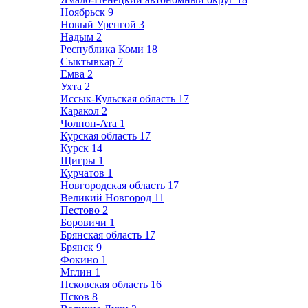
Ноябрьск
9
Новый Уренгой
3
Надым
2
Республика Коми
18
Сыктывкар
7
Емва
2
Ухта
2
Иссык-Кульская область
17
Каракол
2
Чолпон-Ата
1
Курская область
17
Курск
14
Щигры
1
Курчатов
1
Новгородская область
17
Великий Новгород
11
Пестово
2
Боровичи
1
Брянская область
17
Брянск
9
Фокино
1
Мглин
1
Псковская область
16
Псков
8