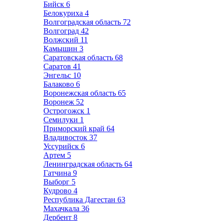
Бийск
6
Белокуриха
4
Волгоградская область
72
Волгоград
42
Волжский
11
Камышин
3
Саратовская область
68
Саратов
41
Энгельс
10
Балаково
6
Воронежская область
65
Воронеж
52
Острогожск
1
Семилуки
1
Приморский край
64
Владивосток
37
Уссурийск
6
Артем
5
Ленинградская область
64
Гатчина
9
Выборг
5
Кудрово
4
Республика Дагестан
63
Махачкала
36
Дербент
8