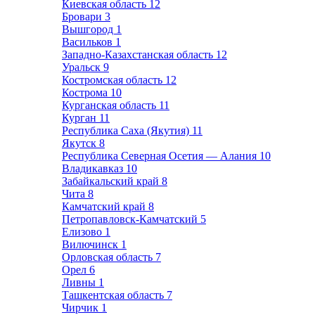
Киевская область
12
Бровари
3
Вышгород
1
Васильков
1
Западно-Казахстанская область
12
Уральск
9
Костромская область
12
Кострома
10
Курганская область
11
Курган
11
Республика Саха (Якутия)
11
Якутск
8
Республика Северная Осетия — Алания
10
Владикавказ
10
Забайкальский край
8
Чита
8
Камчатский край
8
Петропавловск-Камчатский
5
Елизово
1
Вилючинск
1
Орловская область
7
Орел
6
Ливны
1
Ташкентская область
7
Чирчик
1