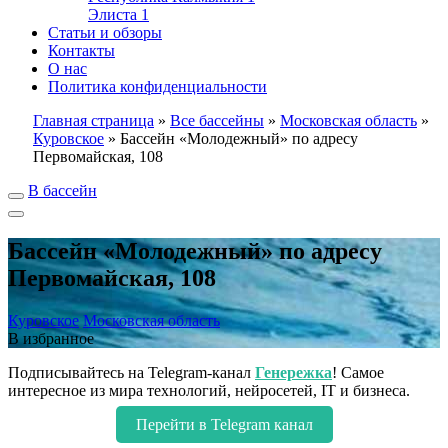
Элиста
1
Статьи и обзоры
Контакты
О нас
Политика конфиденциальности
Главная страница
»
Все бассейны
»
Московская область
»
Куровское
»
Бассейн «Молодежный» по адресу
Первомайская, 108
В бассейн
Бассейн «Молодежный» по адресу
Первомайская, 108
Куровское
Московская область
В избранное
Подписывайтесь на Telegram-канал
Генережка
! Самое
интересное из мира технологий, нейросетей, IT и бизнеса.
Перейти в Telegram канал