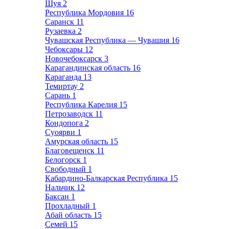
Шуя
2
Республика Мордовия
16
Саранск
11
Рузаевка
2
Чувашская Республика — Чувашия
16
Чебоксары
12
Новочебоксарск
3
Карагандинская область
16
Караганда
13
Темиртау
2
Сарань
1
Республика Карелия
15
Петрозаводск
11
Кондопога
2
Суоярви
1
Амурская область
15
Благовещенск
11
Белогорск
1
Свободный
1
Кабардино-Балкарская Республика
15
Нальчик
12
Баксан
1
Прохладный
1
Абай область
15
Семей
15