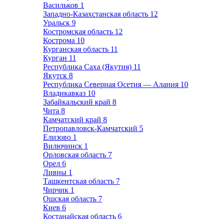
Васильков
1
Западно-Казахстанская область
12
Уральск
9
Костромская область
12
Кострома
10
Курганская область
11
Курган
11
Республика Саха (Якутия)
11
Якутск
8
Республика Северная Осетия — Алания
10
Владикавказ
10
Забайкальский край
8
Чита
8
Камчатский край
8
Петропавловск-Камчатский
5
Елизово
1
Вилючинск
1
Орловская область
7
Орел
6
Ливны
1
Ташкентская область
7
Чирчик
1
Ошская область
7
Киев
6
Костанайская область
6