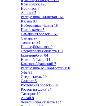
Красноярск
128
Норильск
7
Ачинск
5
Республика Татарстан
161
Казань
83
Набережные Челны
18
Нижнекамск
5
Самарская область
157
Самара
97
Тольятти
34
Новокуйбышевск
9
Свердловская область
151
Екатеринбург
84
Нижний Тагил
14
Каменск-Уральский
7
Республика Башкортостан
150
Уфа
91
Стерлитамак
10
Салават
5
Ростовская область
141
Ростов-на-Дону
84
Таганрог
10
Аксай
8
Челябинская область
112