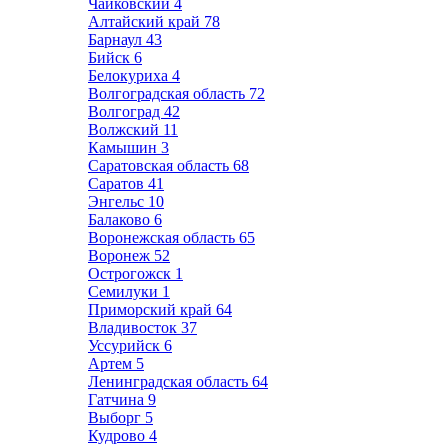
Чайковский
4
Алтайский край
78
Барнаул
43
Бийск
6
Белокуриха
4
Волгоградская область
72
Волгоград
42
Волжский
11
Камышин
3
Саратовская область
68
Саратов
41
Энгельс
10
Балаково
6
Воронежская область
65
Воронеж
52
Острогожск
1
Семилуки
1
Приморский край
64
Владивосток
37
Уссурийск
6
Артем
5
Ленинградская область
64
Гатчина
9
Выборг
5
Кудрово
4