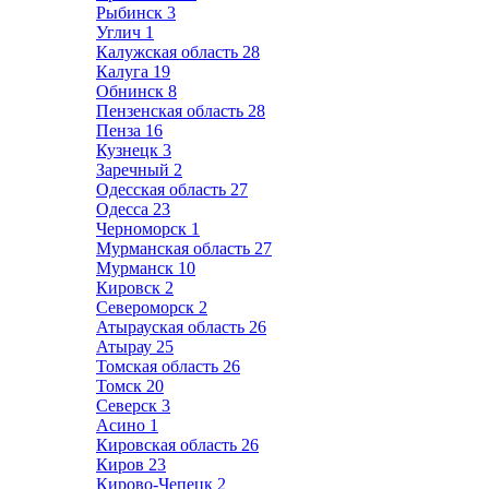
Рыбинск
3
Углич
1
Калужская область
28
Калуга
19
Обнинск
8
Пензенская область
28
Пенза
16
Кузнецк
3
Заречный
2
Одесская область
27
Одесса
23
Черноморск
1
Мурманская область
27
Мурманск
10
Кировск
2
Североморск
2
Атырауская область
26
Атырау
25
Томская область
26
Томск
20
Северск
3
Асино
1
Кировская область
26
Киров
23
Кирово-Чепецк
2