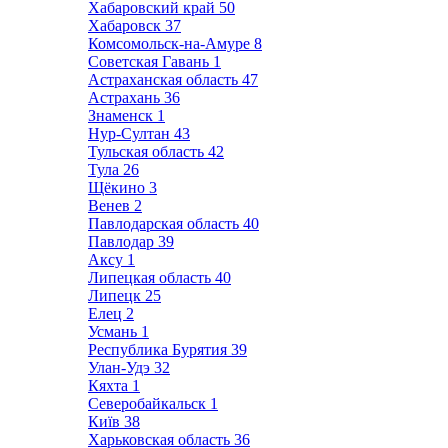
Хабаровский край
50
Хабаровск
37
Комсомольск-на-Амуре
8
Советская Гавань
1
Астраханская область
47
Астрахань
36
Знаменск
1
Нур-Султан
43
Тульская область
42
Тула
26
Щёкино
3
Венев
2
Павлодарская область
40
Павлодар
39
Аксу
1
Липецкая область
40
Липецк
25
Елец
2
Усмань
1
Республика Бурятия
39
Улан-Удэ
32
Кяхта
1
Северобайкальск
1
Київ
38
Харьковская область
36