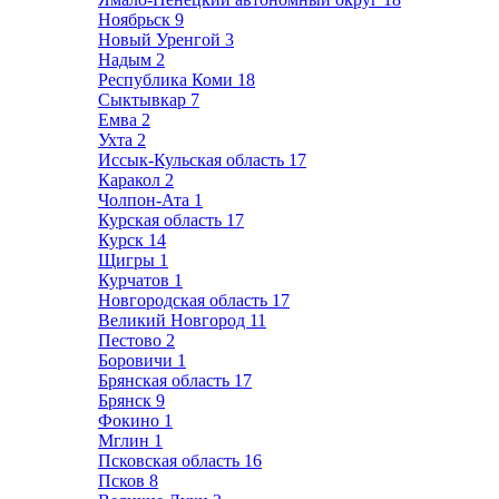
Ноябрьск
9
Новый Уренгой
3
Надым
2
Республика Коми
18
Сыктывкар
7
Емва
2
Ухта
2
Иссык-Кульская область
17
Каракол
2
Чолпон-Ата
1
Курская область
17
Курск
14
Щигры
1
Курчатов
1
Новгородская область
17
Великий Новгород
11
Пестово
2
Боровичи
1
Брянская область
17
Брянск
9
Фокино
1
Мглин
1
Псковская область
16
Псков
8