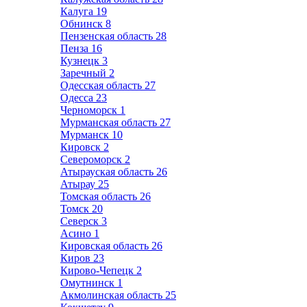
Калуга
19
Обнинск
8
Пензенская область
28
Пенза
16
Кузнецк
3
Заречный
2
Одесская область
27
Одесса
23
Черноморск
1
Мурманская область
27
Мурманск
10
Кировск
2
Североморск
2
Атырауская область
26
Атырау
25
Томская область
26
Томск
20
Северск
3
Асино
1
Кировская область
26
Киров
23
Кирово-Чепецк
2
Омутнинск
1
Акмолинская область
25