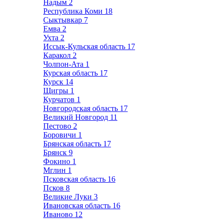
Надым
2
Республика Коми
18
Сыктывкар
7
Емва
2
Ухта
2
Иссык-Кульская область
17
Каракол
2
Чолпон-Ата
1
Курская область
17
Курск
14
Щигры
1
Курчатов
1
Новгородская область
17
Великий Новгород
11
Пестово
2
Боровичи
1
Брянская область
17
Брянск
9
Фокино
1
Мглин
1
Псковская область
16
Псков
8
Великие Луки
3
Ивановская область
16
Иваново
12