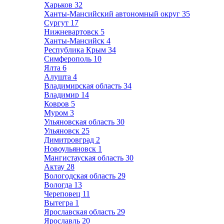
Харьков
32
Ханты-Мансийский автономный округ
35
Сургут
17
Нижневартовск
5
Ханты-Мансийск
4
Республика Крым
34
Симферополь
10
Ялта
6
Алушта
4
Владимирская область
34
Владимир
14
Ковров
5
Муром
3
Ульяновская область
30
Ульяновск
25
Димитровград
2
Новоульяновск
1
Мангистауская область
30
Актау
28
Вологодская область
29
Вологда
13
Череповец
11
Вытегра
1
Ярославская область
29
Ярославль
20