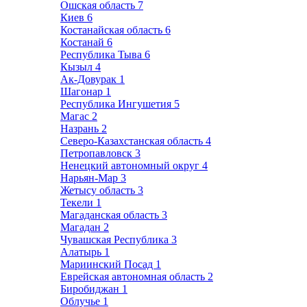
Ошская область
7
Киев
6
Костанайская область
6
Костанай
6
Республика Тыва
6
Кызыл
4
Ак-Довурак
1
Шагонар
1
Республика Ингушетия
5
Магас
2
Назрань
2
Северо-Казахстанская область
4
Петропавловск
3
Ненецкий автономный округ
4
Нарьян-Мар
3
Жетысу область
3
Текели
1
Магаданская область
3
Магадан
2
Чувашская Республика
3
Алатырь
1
Мариинский Посад
1
Еврейская автономная область
2
Биробиджан
1
Облучье
1