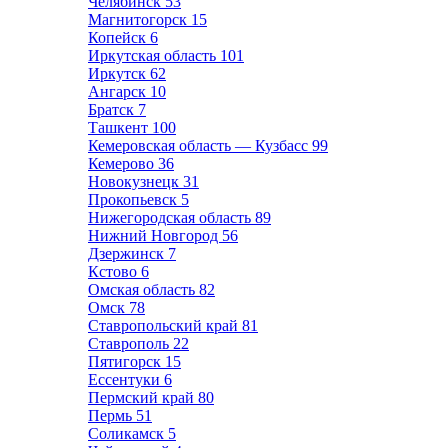
Челябинск
53
Магнитогорск
15
Копейск
6
Иркутская область
101
Иркутск
62
Ангарск
10
Братск
7
Ташкент
100
Кемеровская область — Кузбасс
99
Кемерово
36
Новокузнецк
31
Прокопьевск
5
Нижегородская область
89
Нижний Новгород
56
Дзержинск
7
Кстово
6
Омская область
82
Омск
78
Ставропольский край
81
Ставрополь
22
Пятигорск
15
Ессентуки
6
Пермский край
80
Пермь
51
Соликамск
5