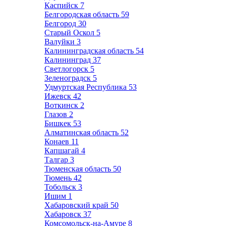
Каспийск
7
Белгородская область
59
Белгород
30
Старый Оскол
5
Валуйки
3
Калининградская область
54
Калининград
37
Светлогорск
5
Зеленоградск
5
Удмуртская Республика
53
Ижевск
42
Воткинск
2
Глазов
2
Бишкек
53
Алматинская область
52
Конаев
11
Капшагай
4
Талгар
3
Тюменская область
50
Тюмень
42
Тобольск
3
Ишим
1
Хабаровский край
50
Хабаровск
37
Комсомольск-на-Амуре
8