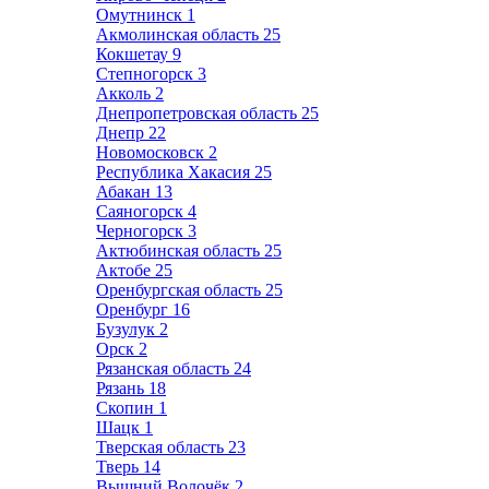
Омутнинск
1
Акмолинская область
25
Кокшетау
9
Степногорск
3
Акколь
2
Днепропетровская область
25
Днепр
22
Новомосковск
2
Республика Хакасия
25
Абакан
13
Саяногорск
4
Черногорск
3
Актюбинская область
25
Актобе
25
Оренбургская область
25
Оренбург
16
Бузулук
2
Орск
2
Рязанская область
24
Рязань
18
Скопин
1
Шацк
1
Тверская область
23
Тверь
14
Вышний Волочёк
2