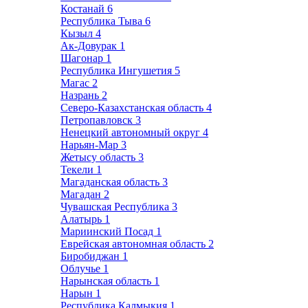
Костанай
6
Республика Тыва
6
Кызыл
4
Ак-Довурак
1
Шагонар
1
Республика Ингушетия
5
Магас
2
Назрань
2
Северо-Казахстанская область
4
Петропавловск
3
Ненецкий автономный округ
4
Нарьян-Мар
3
Жетысу область
3
Текели
1
Магаданская область
3
Магадан
2
Чувашская Республика
3
Алатырь
1
Мариинский Посад
1
Еврейская автономная область
2
Биробиджан
1
Облучье
1
Нарынская область
1
Нарын
1
Республика Калмыкия
1