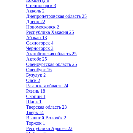
Кокшетау
9
Степногорск
3
Акколь
2
Днепропетровская область
25
Днепр
22
Новомосковск
2
Республика Хакасия
25
Абакан
13
Саяногорск
4
Черногорск
3
Актюбинская область
25
Актобе
25
Оренбургская область
25
Оренбург
16
Бузулук
2
Орск
2
Рязанская область
24
Рязань
18
Скопин
1
Шацк
1
Тверская область
23
Тверь
14
Вышний Волочёк
2
Торжок
1
Республика Адыгея
22