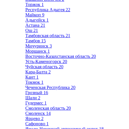
Торжок
1
Республика Адыгея
22
Майкоп
9
Адыгейск
1
Астана
21
Ош
21
Тамбовская область
21
Тамбов
15
Мичуринск
3
Моршанск
1
Восточно-Казахстанская область
20
Усть-Каменогорск
20
Чуйская область
20
Кара-Балта
2
Кант
1
Токмок
1
Чеченская Республика
20
Грозный
16
Шали
2
Гудермес
1
Смоленская область
20
Смоленск
14
Ярцево
2
Сафоново
1
Ямало-Ненецкий автономный округ
18