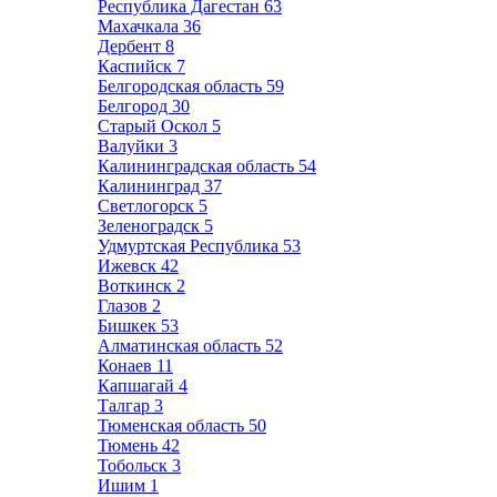
Республика Дагестан
63
Махачкала
36
Дербент
8
Каспийск
7
Белгородская область
59
Белгород
30
Старый Оскол
5
Валуйки
3
Калининградская область
54
Калининград
37
Светлогорск
5
Зеленоградск
5
Удмуртская Республика
53
Ижевск
42
Воткинск
2
Глазов
2
Бишкек
53
Алматинская область
52
Конаев
11
Капшагай
4
Талгар
3
Тюменская область
50
Тюмень
42
Тобольск
3
Ишим
1