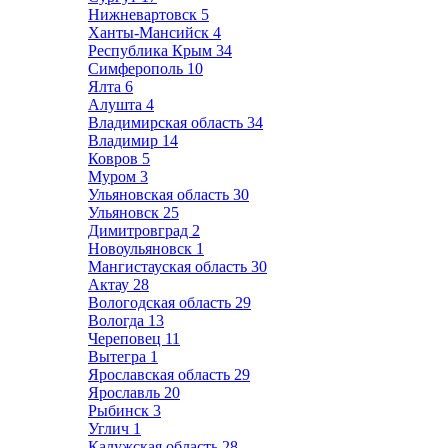
Нижневартовск
5
Ханты-Мансийск
4
Республика Крым
34
Симферополь
10
Ялта
6
Алушта
4
Владимирская область
34
Владимир
14
Ковров
5
Муром
3
Ульяновская область
30
Ульяновск
25
Димитровград
2
Новоульяновск
1
Мангистауская область
30
Актау
28
Вологодская область
29
Вологда
13
Череповец
11
Вытегра
1
Ярославская область
29
Ярославль
20
Рыбинск
3
Углич
1
Калужская область
28