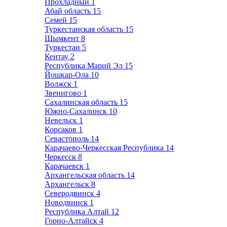
Прохладный
1
Абай область
15
Семей
15
Туркестанская область
15
Шымкент
8
Туркестан
5
Кентау
2
Республика Марий Эл
15
Йошкар-Ола
10
Волжск
1
Звенигово
1
Сахалинская область
15
Южно-Сахалинск
10
Невельск
1
Корсаков
1
Севастополь
14
Карачаево-Черкесская Республика
14
Черкесск
8
Карачаевск
1
Архангельская область
14
Архангельск
8
Северодвинск
4
Новодвинск
1
Республика Алтай
12
Горно-Алтайск
4