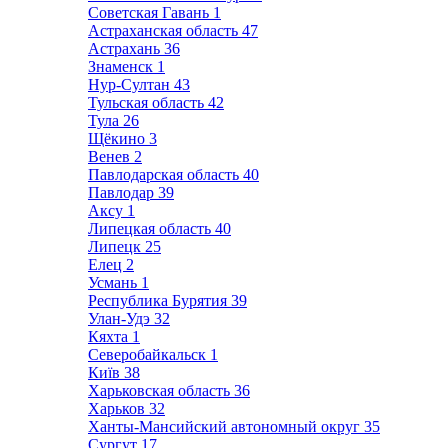
Советская Гавань
1
Астраханская область
47
Астрахань
36
Знаменск
1
Нур-Султан
43
Тульская область
42
Тула
26
Щёкино
3
Венев
2
Павлодарская область
40
Павлодар
39
Аксу
1
Липецкая область
40
Липецк
25
Елец
2
Усмань
1
Республика Бурятия
39
Улан-Удэ
32
Кяхта
1
Северобайкальск
1
Київ
38
Харьковская область
36
Харьков
32
Ханты-Мансийский автономный округ
35
Сургут
17