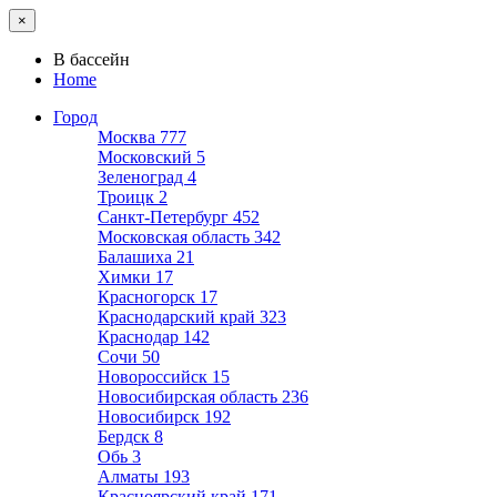
×
В бассейн
Home
Город
Москва
777
Московский
5
Зеленоград
4
Троицк
2
Санкт-Петербург
452
Московская область
342
Балашиха
21
Химки
17
Красногорск
17
Краснодарский край
323
Краснодар
142
Сочи
50
Новороссийск
15
Новосибирская область
236
Новосибирск
192
Бердск
8
Обь
3
Алматы
193
Красноярский край
171