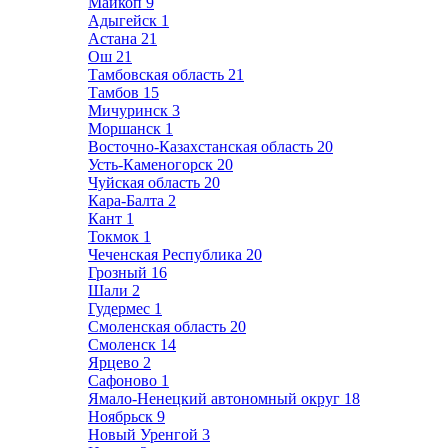
Майкоп
9
Адыгейск
1
Астана
21
Ош
21
Тамбовская область
21
Тамбов
15
Мичуринск
3
Моршанск
1
Восточно-Казахстанская область
20
Усть-Каменогорск
20
Чуйская область
20
Кара-Балта
2
Кант
1
Токмок
1
Чеченская Республика
20
Грозный
16
Шали
2
Гудермес
1
Смоленская область
20
Смоленск
14
Ярцево
2
Сафоново
1
Ямало-Ненецкий автономный округ
18
Ноябрьск
9
Новый Уренгой
3