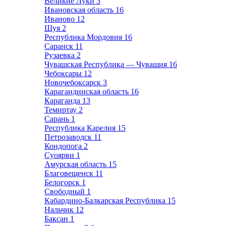
Великие Луки
3
Ивановская область
16
Иваново
12
Шуя
2
Республика Мордовия
16
Саранск
11
Рузаевка
2
Чувашская Республика — Чувашия
16
Чебоксары
12
Новочебоксарск
3
Карагандинская область
16
Караганда
13
Темиртау
2
Сарань
1
Республика Карелия
15
Петрозаводск
11
Кондопога
2
Суоярви
1
Амурская область
15
Благовещенск
11
Белогорск
1
Свободный
1
Кабардино-Балкарская Республика
15
Нальчик
12
Баксан
1