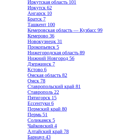
Иркутская область
101
Иркутск
62
Ангарск
10
Братск
7
Ташкент
100
Кемеровская область — Кузбасс
99
Кемерово
36
Новокузнецк
31
Прокопьевск
5
Нижегородская область
89
Нижний Новгород
56
Дзержинск
7
Кстово
6
Омская область
82
Омск
78
Ставропольский край
81
Ставрополь
22
Пятигорск
15
Ессентуки
6
Пермский край
80
Пермь
51
Соликамск
5
Чайковский
4
Алтайский край
78
Барнаул
43