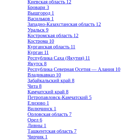
Киевская область
12
Бровари
3
Вышгород
1
Васильков
1
Западно-Казахстанская область
12
Уральск
9
Костромская область
12
Кострома
10
Курганская область
11
Курган
11
Республика Саха (Якутия)
11
Якутск
8
Республика Северная Осетия — Алания
10
Владикавказ
10
Забайкальский край
8
Чита
8
Камчатский край
8
Петропавловск-Камчатский
5
Елизово
1
Вилючинск
1
Орловская область
7
Орел
6
Ливны
1
Ташкентская область
7
Чирчик
1