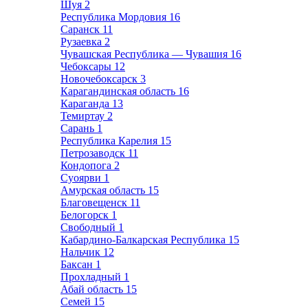
Шуя
2
Республика Мордовия
16
Саранск
11
Рузаевка
2
Чувашская Республика — Чувашия
16
Чебоксары
12
Новочебоксарск
3
Карагандинская область
16
Караганда
13
Темиртау
2
Сарань
1
Республика Карелия
15
Петрозаводск
11
Кондопога
2
Суоярви
1
Амурская область
15
Благовещенск
11
Белогорск
1
Свободный
1
Кабардино-Балкарская Республика
15
Нальчик
12
Баксан
1
Прохладный
1
Абай область
15
Семей
15