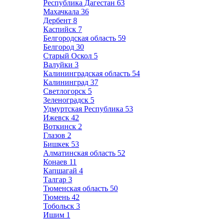
Республика Дагестан
63
Махачкала
36
Дербент
8
Каспийск
7
Белгородская область
59
Белгород
30
Старый Оскол
5
Валуйки
3
Калининградская область
54
Калининград
37
Светлогорск
5
Зеленоградск
5
Удмуртская Республика
53
Ижевск
42
Воткинск
2
Глазов
2
Бишкек
53
Алматинская область
52
Конаев
11
Капшагай
4
Талгар
3
Тюменская область
50
Тюмень
42
Тобольск
3
Ишим
1