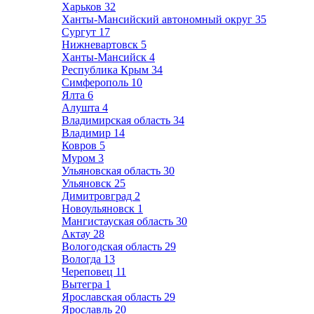
Харьков
32
Ханты-Мансийский автономный округ
35
Сургут
17
Нижневартовск
5
Ханты-Мансийск
4
Республика Крым
34
Симферополь
10
Ялта
6
Алушта
4
Владимирская область
34
Владимир
14
Ковров
5
Муром
3
Ульяновская область
30
Ульяновск
25
Димитровград
2
Новоульяновск
1
Мангистауская область
30
Актау
28
Вологодская область
29
Вологда
13
Череповец
11
Вытегра
1
Ярославская область
29
Ярославль
20