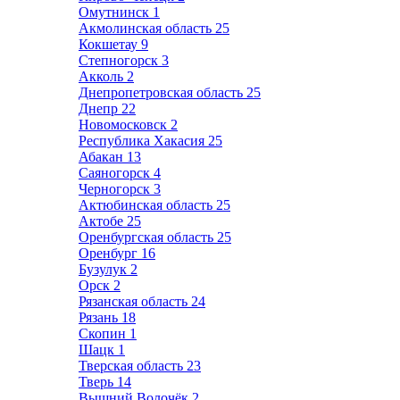
Омутнинск
1
Акмолинская область
25
Кокшетау
9
Степногорск
3
Акколь
2
Днепропетровская область
25
Днепр
22
Новомосковск
2
Республика Хакасия
25
Абакан
13
Саяногорск
4
Черногорск
3
Актюбинская область
25
Актобе
25
Оренбургская область
25
Оренбург
16
Бузулук
2
Орск
2
Рязанская область
24
Рязань
18
Скопин
1
Шацк
1
Тверская область
23
Тверь
14
Вышний Волочёк
2