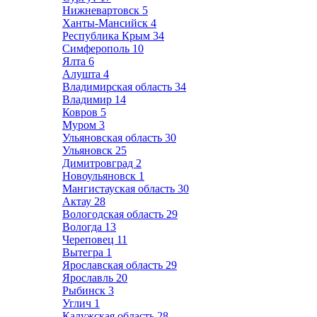
Нижневартовск
5
Ханты-Мансийск
4
Республика Крым
34
Симферополь
10
Ялта
6
Алушта
4
Владимирская область
34
Владимир
14
Ковров
5
Муром
3
Ульяновская область
30
Ульяновск
25
Димитровград
2
Новоульяновск
1
Мангистауская область
30
Актау
28
Вологодская область
29
Вологда
13
Череповец
11
Вытегра
1
Ярославская область
29
Ярославль
20
Рыбинск
3
Углич
1
Калужская область
28