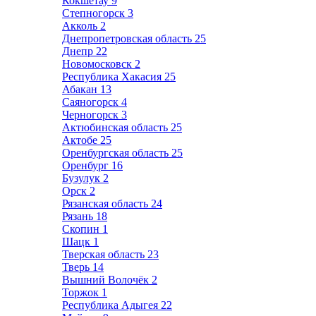
Кокшетау
9
Степногорск
3
Акколь
2
Днепропетровская область
25
Днепр
22
Новомосковск
2
Республика Хакасия
25
Абакан
13
Саяногорск
4
Черногорск
3
Актюбинская область
25
Актобе
25
Оренбургская область
25
Оренбург
16
Бузулук
2
Орск
2
Рязанская область
24
Рязань
18
Скопин
1
Шацк
1
Тверская область
23
Тверь
14
Вышний Волочёк
2
Торжок
1
Республика Адыгея
22