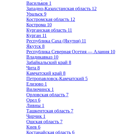
Васильков
1
Западно-Казахстанская область
12
Уральск
9
Костромская область
12
Кострома
10
Курганская область
11
Курган
11
Республика Саха (Якутия)
11
Якутск
8
Республика Северная Осетия — Алания
10
Владикавказ
10
Забайкальский край
8
Чита
8
Камчатский край
8
Петропавловск-Камчатский
5
Елизово
1
Вилючинск
1
Орловская область
7
Орел
6
Ливны
1
Ташкентская область
7
Чирчик
1
Ошская область
7
Киев
6
Костанайская область
6