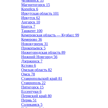
Челябинск
53
Магнитогорск
15
Копейск
6
Иркутская область
101
Иркутск
62
Ангарск
10
Братск
7
Ташкент
100
Кемеровская область — Кузбасс
99
Кемерово
36
Новокузнецк
31
Прокопьевск
5
Нижегородская область
89
Нижний Новгород
56
Дзержинск
7
Кстово
6
Омская область
82
Омск
78
Ставропольский край
81
Ставрополь
22
Пятигорск
15
Ессентуки
6
Пермский край
80
Пермь
51
Соликамск
5