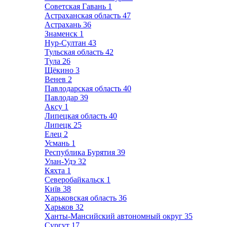
Советская Гавань
1
Астраханская область
47
Астрахань
36
Знаменск
1
Нур-Султан
43
Тульская область
42
Тула
26
Щёкино
3
Венев
2
Павлодарская область
40
Павлодар
39
Аксу
1
Липецкая область
40
Липецк
25
Елец
2
Усмань
1
Республика Бурятия
39
Улан-Удэ
32
Кяхта
1
Северобайкальск
1
Київ
38
Харьковская область
36
Харьков
32
Ханты-Мансийский автономный округ
35
Сургут
17