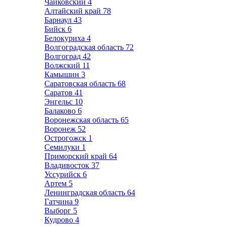
Чайковский
4
Алтайский край
78
Барнаул
43
Бийск
6
Белокуриха
4
Волгоградская область
72
Волгоград
42
Волжский
11
Камышин
3
Саратовская область
68
Саратов
41
Энгельс
10
Балаково
6
Воронежская область
65
Воронеж
52
Острогожск
1
Семилуки
1
Приморский край
64
Владивосток
37
Уссурийск
6
Артем
5
Ленинградская область
64
Гатчина
9
Выборг
5
Кудрово
4