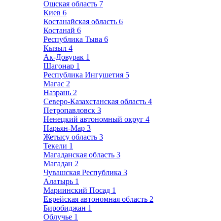
Ошская область
7
Киев
6
Костанайская область
6
Костанай
6
Республика Тыва
6
Кызыл
4
Ак-Довурак
1
Шагонар
1
Республика Ингушетия
5
Магас
2
Назрань
2
Северо-Казахстанская область
4
Петропавловск
3
Ненецкий автономный округ
4
Нарьян-Мар
3
Жетысу область
3
Текели
1
Магаданская область
3
Магадан
2
Чувашская Республика
3
Алатырь
1
Мариинский Посад
1
Еврейская автономная область
2
Биробиджан
1
Облучье
1