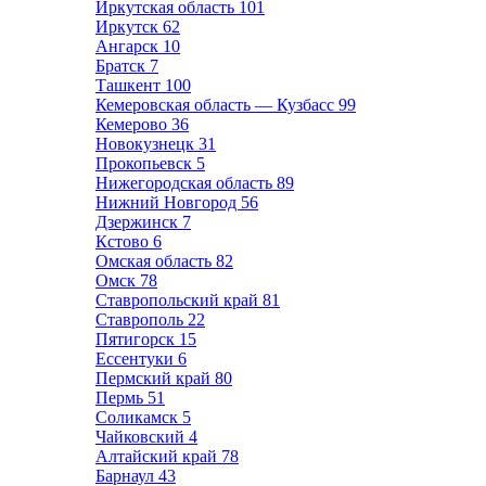
Иркутская область
101
Иркутск
62
Ангарск
10
Братск
7
Ташкент
100
Кемеровская область — Кузбасс
99
Кемерово
36
Новокузнецк
31
Прокопьевск
5
Нижегородская область
89
Нижний Новгород
56
Дзержинск
7
Кстово
6
Омская область
82
Омск
78
Ставропольский край
81
Ставрополь
22
Пятигорск
15
Ессентуки
6
Пермский край
80
Пермь
51
Соликамск
5
Чайковский
4
Алтайский край
78
Барнаул
43