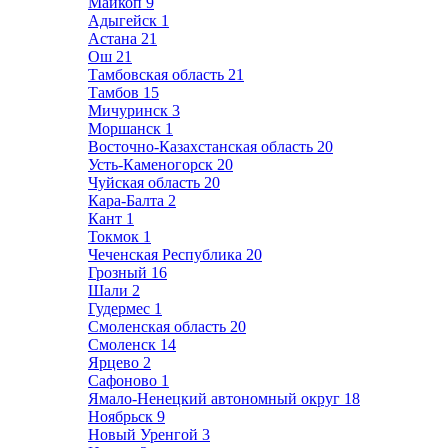
Майкоп
9
Адыгейск
1
Астана
21
Ош
21
Тамбовская область
21
Тамбов
15
Мичуринск
3
Моршанск
1
Восточно-Казахстанская область
20
Усть-Каменогорск
20
Чуйская область
20
Кара-Балта
2
Кант
1
Токмок
1
Чеченская Республика
20
Грозный
16
Шали
2
Гудермес
1
Смоленская область
20
Смоленск
14
Ярцево
2
Сафоново
1
Ямало-Ненецкий автономный округ
18
Ноябрьск
9
Новый Уренгой
3