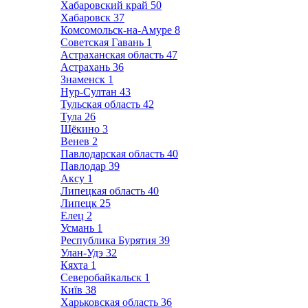
Хабаровский край
50
Хабаровск
37
Комсомольск-на-Амуре
8
Советская Гавань
1
Астраханская область
47
Астрахань
36
Знаменск
1
Нур-Султан
43
Тульская область
42
Тула
26
Щёкино
3
Венев
2
Павлодарская область
40
Павлодар
39
Аксу
1
Липецкая область
40
Липецк
25
Елец
2
Усмань
1
Республика Бурятия
39
Улан-Удэ
32
Кяхта
1
Северобайкальск
1
Київ
38
Харьковская область
36