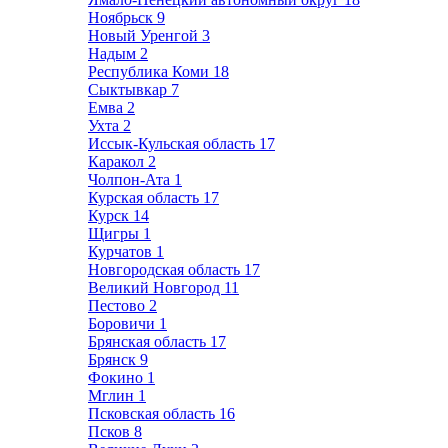
Ноябрьск
9
Новый Уренгой
3
Надым
2
Республика Коми
18
Сыктывкар
7
Емва
2
Ухта
2
Иссык-Кульская область
17
Каракол
2
Чолпон-Ата
1
Курская область
17
Курск
14
Щигры
1
Курчатов
1
Новгородская область
17
Великий Новгород
11
Пестово
2
Боровичи
1
Брянская область
17
Брянск
9
Фокино
1
Мглин
1
Псковская область
16
Псков
8