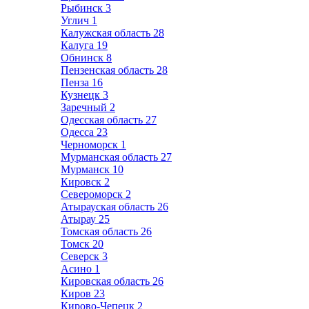
Рыбинск
3
Углич
1
Калужская область
28
Калуга
19
Обнинск
8
Пензенская область
28
Пенза
16
Кузнецк
3
Заречный
2
Одесская область
27
Одесса
23
Черноморск
1
Мурманская область
27
Мурманск
10
Кировск
2
Североморск
2
Атырауская область
26
Атырау
25
Томская область
26
Томск
20
Северск
3
Асино
1
Кировская область
26
Киров
23
Кирово-Чепецк
2