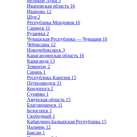
Великие Луки
3
Ивановская область
16
Иваново
12
Шуя
2
Республика Мордовия
16
Саранск
11
Рузаевка
2
Чувашская Республика — Чувашия
16
Чебоксары
12
Новочебоксарск
3
Карагандинская область
16
Караганда
13
Темиртау
2
Сарань
1
Республика Карелия
15
Петрозаводск
11
Кондопога
2
Суоярви
1
Амурская область
15
Благовещенск
11
Белогорск
1
Свободный
1
Кабардино-Балкарская Республика
15
Нальчик
12
Баксан
1