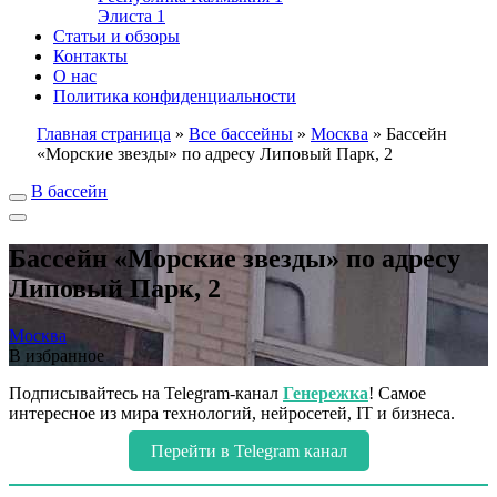
Элиста
1
Статьи и обзоры
Контакты
О нас
Политика конфиденциальности
Главная страница
»
Все бассейны
»
Москва
»
Бассейн
«Морские звезды» по адресу Липовый Парк, 2
В бассейн
Бассейн «Морские звезды» по адресу
Липовый Парк, 2
Москва
В избранное
Подписывайтесь на Telegram-канал
Генережка
! Самое
интересное из мира технологий, нейросетей, IT и бизнеса.
Перейти в Telegram канал