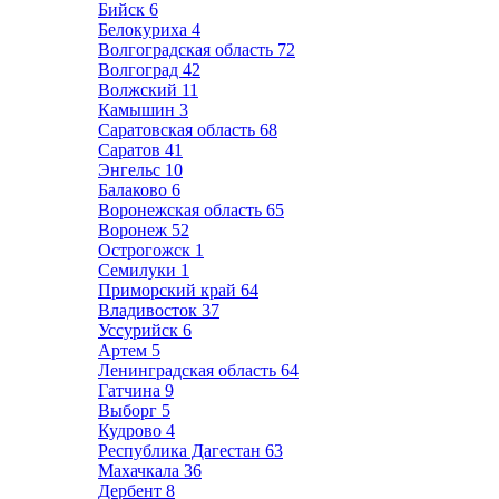
Бийск
6
Белокуриха
4
Волгоградская область
72
Волгоград
42
Волжский
11
Камышин
3
Саратовская область
68
Саратов
41
Энгельс
10
Балаково
6
Воронежская область
65
Воронеж
52
Острогожск
1
Семилуки
1
Приморский край
64
Владивосток
37
Уссурийск
6
Артем
5
Ленинградская область
64
Гатчина
9
Выборг
5
Кудрово
4
Республика Дагестан
63
Махачкала
36
Дербент
8