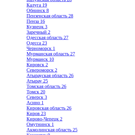
Калуга
19
Обнинск
8
Пензенская область
28
Пенза
16
Кузнецк
3
Заречный
2
Одесская область
27
Одесса
23
Черноморск
1
Мурманская область
27
Мурманск
10
Кировск
2
Североморск
2
Атырауская область
26
Атырау
25
Томская область
26
Томск
20
Северск
3
Асино
1
Кировская область
26
Киров
23
Кирово-Чепецк
2
Омутнинск
1
Акмолинская область
25