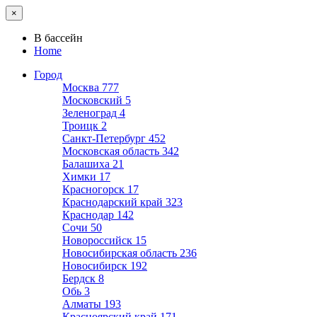
×
В бассейн
Home
Город
Москва
777
Московский
5
Зеленоград
4
Троицк
2
Санкт-Петербург
452
Московская область
342
Балашиха
21
Химки
17
Красногорск
17
Краснодарский край
323
Краснодар
142
Сочи
50
Новороссийск
15
Новосибирская область
236
Новосибирск
192
Бердск
8
Обь
3
Алматы
193
Красноярский край
171