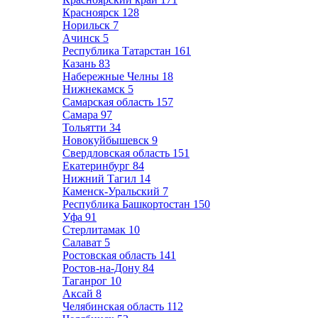
Красноярск
128
Норильск
7
Ачинск
5
Республика Татарстан
161
Казань
83
Набережные Челны
18
Нижнекамск
5
Самарская область
157
Самара
97
Тольятти
34
Новокуйбышевск
9
Свердловская область
151
Екатеринбург
84
Нижний Тагил
14
Каменск-Уральский
7
Республика Башкортостан
150
Уфа
91
Стерлитамак
10
Салават
5
Ростовская область
141
Ростов-на-Дону
84
Таганрог
10
Аксай
8
Челябинская область
112