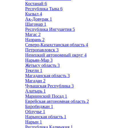
Костанай
6
Республика Тыва
6
Кызыл
4
Ак-Довурак
1
Шагонар
1
Республика Ингушетия
5
Магас
2
Назрань
2
Северо-Казахстанская область
4
Петропавловск
3
Ненецкий автономный округ
4
Нарьян-Мар
3
Жетысу область
3
Текели
1
Магаданская область
3
Магадан
2
Чувашская Республика
3
Алатырь
1
Мариинский Посад
1
Еврейская автономная область
2
Биробиджан
1
Облучье
1
Нарынская область
1
Нарын
1
Республика Калмыкия
1