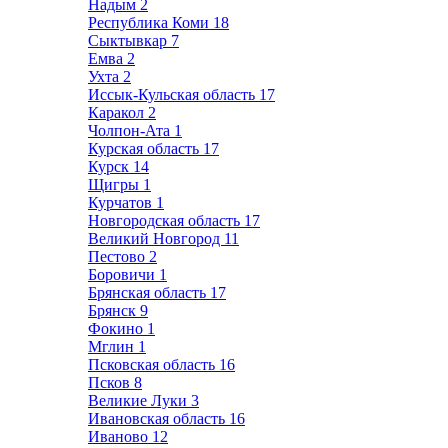
Надым
2
Республика Коми
18
Сыктывкар
7
Емва
2
Ухта
2
Иссык-Кульская область
17
Каракол
2
Чолпон-Ата
1
Курская область
17
Курск
14
Щигры
1
Курчатов
1
Новгородская область
17
Великий Новгород
11
Пестово
2
Боровичи
1
Брянская область
17
Брянск
9
Фокино
1
Мглин
1
Псковская область
16
Псков
8
Великие Луки
3
Ивановская область
16
Иваново
12