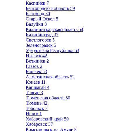
Каспийск
7
Белгородская область
59
Белгород
30
Старый Оскол
5
Валуйки
3
Калининградская область
54
Калининград
37
Светлогорск
5
Зеленоградск
5
Удмуртская Республика
53
Ижевск
42
Воткинск
2
Глазов
2
Бишкек
53
Алматинская область
52
Конаев
11
Капшагай
4
Талгар
3
Тюменская область
50
Тюмень
42
Тобольск
3
Ишим
1
Хабаровский край
50
Хабаровск
37
Комсомольск-на-Амуре
8