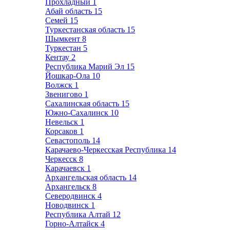
Прохладный
1
Абай область
15
Семей
15
Туркестанская область
15
Шымкент
8
Туркестан
5
Кентау
2
Республика Марий Эл
15
Йошкар-Ола
10
Волжск
1
Звенигово
1
Сахалинская область
15
Южно-Сахалинск
10
Невельск
1
Корсаков
1
Севастополь
14
Карачаево-Черкесская Республика
14
Черкесск
8
Карачаевск
1
Архангельская область
14
Архангельск
8
Северодвинск
4
Новодвинск
1
Республика Алтай
12
Горно-Алтайск
4