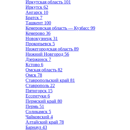
Иркутская область
101
Иркутск
62
Ангарск
10
Братск
7
Ташкент
100
Кемеровская область — Кузбасс
99
Кемерово
36
Новокузнецк
31
Прокопьевск
5
Нижегородская область
89
Нижний Новгород
56
Дзержинск
7
Кстово
6
Омская область
82
Омск
78
Ставропольский край
81
Ставрополь
22
Пятигорск
15
Ессентуки
6
Пермский край
80
Пермь
51
Соликамск
5
Чайковский
4
Алтайский край
78
Барнаул
43