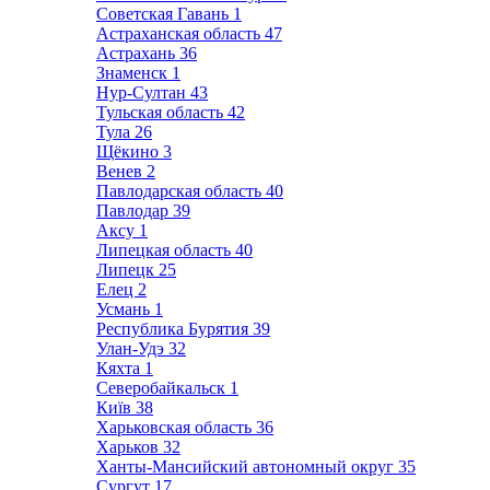
Советская Гавань
1
Астраханская область
47
Астрахань
36
Знаменск
1
Нур-Султан
43
Тульская область
42
Тула
26
Щёкино
3
Венев
2
Павлодарская область
40
Павлодар
39
Аксу
1
Липецкая область
40
Липецк
25
Елец
2
Усмань
1
Республика Бурятия
39
Улан-Удэ
32
Кяхта
1
Северобайкальск
1
Київ
38
Харьковская область
36
Харьков
32
Ханты-Мансийский автономный округ
35
Сургут
17