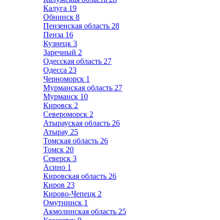
Калуга
19
Обнинск
8
Пензенская область
28
Пенза
16
Кузнецк
3
Заречный
2
Одесская область
27
Одесса
23
Черноморск
1
Мурманская область
27
Мурманск
10
Кировск
2
Североморск
2
Атырауская область
26
Атырау
25
Томская область
26
Томск
20
Северск
3
Асино
1
Кировская область
26
Киров
23
Кирово-Чепецк
2
Омутнинск
1
Акмолинская область
25