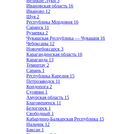
Великие Луки
3
Ивановская область
16
Иваново
12
Шуя
2
Республика Мордовия
16
Саранск
11
Рузаевка
2
Чувашская Республика — Чувашия
16
Чебоксары
12
Новочебоксарск
3
Карагандинская область
16
Караганда
13
Темиртау
2
Сарань
1
Республика Карелия
15
Петрозаводск
11
Кондопога
2
Суоярви
1
Амурская область
15
Благовещенск
11
Белогорск
1
Свободный
1
Кабардино-Балкарская Республика
15
Нальчик
12
Баксан
1