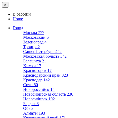
×
В бассейн
Home
Город
Москва
777
Московский
5
Зеленоград
4
Троицк
2
Санкт-Петербург
452
Московская область
342
Балашиха
21
Химки
17
Красногорск
17
Краснодарский край
323
Краснодар
142
Сочи
50
Новороссийск
15
Новосибирская область
236
Новосибирск
192
Бердск
8
Обь
3
Алматы
193
Красноярский край
171