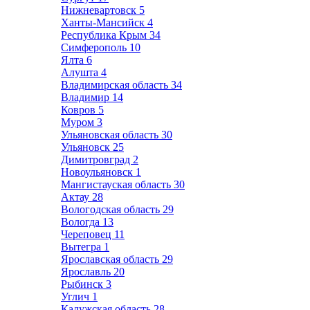
Нижневартовск
5
Ханты-Мансийск
4
Республика Крым
34
Симферополь
10
Ялта
6
Алушта
4
Владимирская область
34
Владимир
14
Ковров
5
Муром
3
Ульяновская область
30
Ульяновск
25
Димитровград
2
Новоульяновск
1
Мангистауская область
30
Актау
28
Вологодская область
29
Вологда
13
Череповец
11
Вытегра
1
Ярославская область
29
Ярославль
20
Рыбинск
3
Углич
1
Калужская область
28