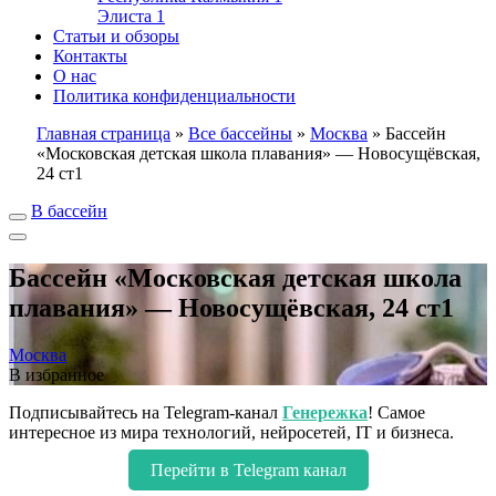
Элиста
1
Статьи и обзоры
Контакты
О нас
Политика конфиденциальности
Главная страница
»
Все бассейны
»
Москва
»
Бассейн
«Московская детская школа плавания» — Новосущёвская,
24 ст1
В бассейн
Бассейн «Московская детская школа
плавания» — Новосущёвская, 24 ст1
Москва
В избранное
Подписывайтесь на Telegram-канал
Генережка
! Самое
интересное из мира технологий, нейросетей, IT и бизнеса.
Перейти в Telegram канал