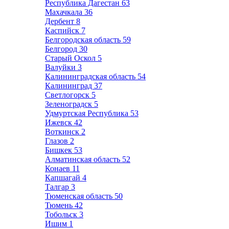
Республика Дагестан
63
Махачкала
36
Дербент
8
Каспийск
7
Белгородская область
59
Белгород
30
Старый Оскол
5
Валуйки
3
Калининградская область
54
Калининград
37
Светлогорск
5
Зеленоградск
5
Удмуртская Республика
53
Ижевск
42
Воткинск
2
Глазов
2
Бишкек
53
Алматинская область
52
Конаев
11
Капшагай
4
Талгар
3
Тюменская область
50
Тюмень
42
Тобольск
3
Ишим
1