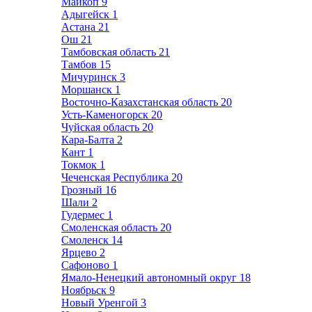
Майкоп
9
Адыгейск
1
Астана
21
Ош
21
Тамбовская область
21
Тамбов
15
Мичуринск
3
Моршанск
1
Восточно-Казахстанская область
20
Усть-Каменогорск
20
Чуйская область
20
Кара-Балта
2
Кант
1
Токмок
1
Чеченская Республика
20
Грозный
16
Шали
2
Гудермес
1
Смоленская область
20
Смоленск
14
Ярцево
2
Сафоново
1
Ямало-Ненецкий автономный округ
18
Ноябрьск
9
Новый Уренгой
3