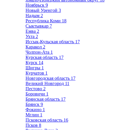
Ноябрьск
9
Новый Уренгой
3
Надым
2
Республика Коми
18
Сыктывкар
7
Емва
2
Ухта
2
Иссык-Кульская область
17
Каракол
2
Чолпон-Ата
1
Курская область
17
Курск
14
Щигры
1
Курчатов
1
Новгородская область
17
Великий Новгород
11
Пестово
2
Боровичи
1
Брянская область
17
Брянск
9
Фокино
1
Мглин
1
Псковская область
16
Псков
8