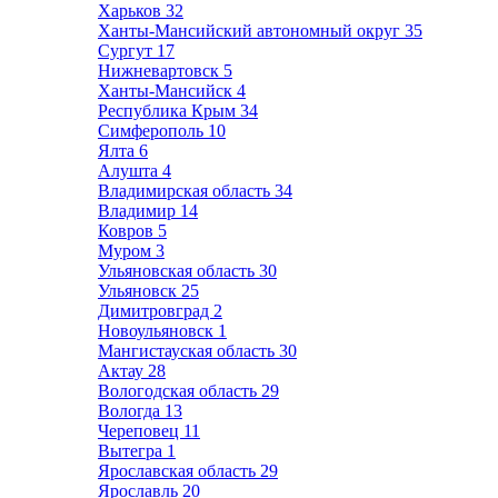
Харьков
32
Ханты-Мансийский автономный округ
35
Сургут
17
Нижневартовск
5
Ханты-Мансийск
4
Республика Крым
34
Симферополь
10
Ялта
6
Алушта
4
Владимирская область
34
Владимир
14
Ковров
5
Муром
3
Ульяновская область
30
Ульяновск
25
Димитровград
2
Новоульяновск
1
Мангистауская область
30
Актау
28
Вологодская область
29
Вологда
13
Череповец
11
Вытегра
1
Ярославская область
29
Ярославль
20