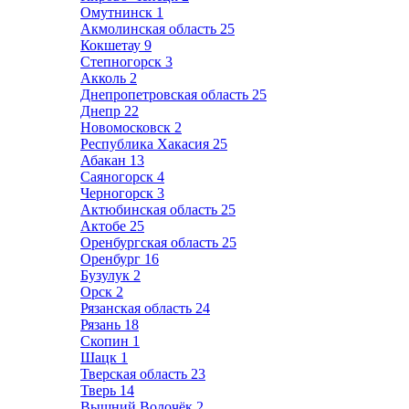
Омутнинск
1
Акмолинская область
25
Кокшетау
9
Степногорск
3
Акколь
2
Днепропетровская область
25
Днепр
22
Новомосковск
2
Республика Хакасия
25
Абакан
13
Саяногорск
4
Черногорск
3
Актюбинская область
25
Актобе
25
Оренбургская область
25
Оренбург
16
Бузулук
2
Орск
2
Рязанская область
24
Рязань
18
Скопин
1
Шацк
1
Тверская область
23
Тверь
14
Вышний Волочёк
2