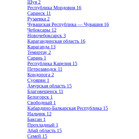
Шуя
2
Республика Мордовия
16
Саранск
11
Рузаевка
2
Чувашская Республика — Чувашия
16
Чебоксары
12
Новочебоксарск
3
Карагандинская область
16
Караганда
13
Темиртау
2
Сарань
1
Республика Карелия
15
Петрозаводск
11
Кондопога
2
Суоярви
1
Амурская область
15
Благовещенск
11
Белогорск
1
Свободный
1
Кабардино-Балкарская Республика
15
Нальчик
12
Баксан
1
Прохладный
1
Абай область
15
Семей
15