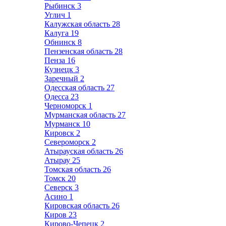
Рыбинск
3
Углич
1
Калужская область
28
Калуга
19
Обнинск
8
Пензенская область
28
Пенза
16
Кузнецк
3
Заречный
2
Одесская область
27
Одесса
23
Черноморск
1
Мурманская область
27
Мурманск
10
Кировск
2
Североморск
2
Атырауская область
26
Атырау
25
Томская область
26
Томск
20
Северск
3
Асино
1
Кировская область
26
Киров
23
Кирово-Чепецк
2