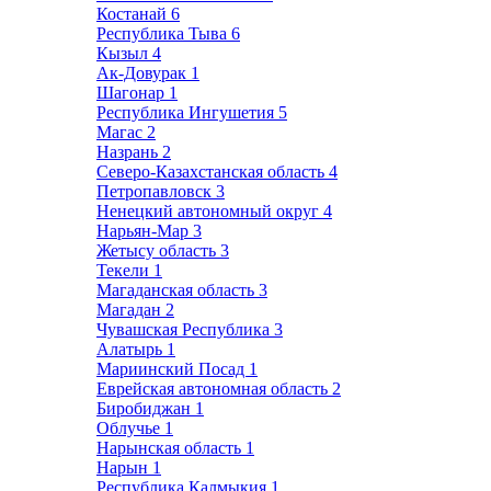
Костанай
6
Республика Тыва
6
Кызыл
4
Ак-Довурак
1
Шагонар
1
Республика Ингушетия
5
Магас
2
Назрань
2
Северо-Казахстанская область
4
Петропавловск
3
Ненецкий автономный округ
4
Нарьян-Мар
3
Жетысу область
3
Текели
1
Магаданская область
3
Магадан
2
Чувашская Республика
3
Алатырь
1
Мариинский Посад
1
Еврейская автономная область
2
Биробиджан
1
Облучье
1
Нарынская область
1
Нарын
1
Республика Калмыкия
1