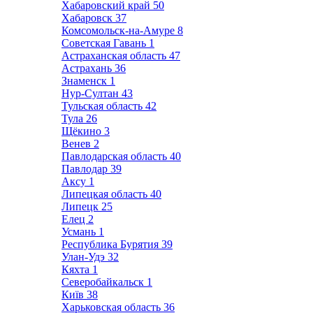
Хабаровский край
50
Хабаровск
37
Комсомольск-на-Амуре
8
Советская Гавань
1
Астраханская область
47
Астрахань
36
Знаменск
1
Нур-Султан
43
Тульская область
42
Тула
26
Щёкино
3
Венев
2
Павлодарская область
40
Павлодар
39
Аксу
1
Липецкая область
40
Липецк
25
Елец
2
Усмань
1
Республика Бурятия
39
Улан-Удэ
32
Кяхта
1
Северобайкальск
1
Київ
38
Харьковская область
36