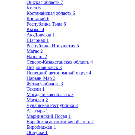
Ошская область
7
Киев
6
Костанайская область
6
Костанай
6
Республика Тыва
6
Кызыл
4
Ак-Довурак
1
Шагонар
1
Республика Ингушетия
5
Магас
2
Назрань
2
Северо-Казахстанская область
4
Петропавловск
3
Ненецкий автономный округ
4
Нарьян-Мар
3
Жетысу область
3
Текели
1
Магаданская область
3
Магадан
2
Чувашская Республика
3
Алатырь
1
Мариинский Посад
1
Еврейская автономная область
2
Биробиджан
1
Облучье
1