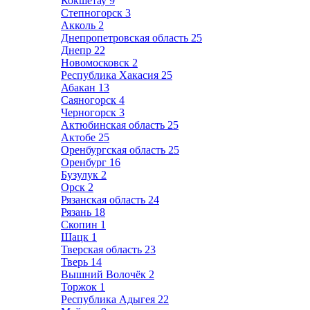
Кокшетау
9
Степногорск
3
Акколь
2
Днепропетровская область
25
Днепр
22
Новомосковск
2
Республика Хакасия
25
Абакан
13
Саяногорск
4
Черногорск
3
Актюбинская область
25
Актобе
25
Оренбургская область
25
Оренбург
16
Бузулук
2
Орск
2
Рязанская область
24
Рязань
18
Скопин
1
Шацк
1
Тверская область
23
Тверь
14
Вышний Волочёк
2
Торжок
1
Республика Адыгея
22