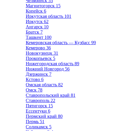
Челябинск
53
Магнитогорск
15
Копейск
6
Иркутская область
101
Иркутск
62
Ангарск
10
Братск
7
Ташкент
100
Кемеровская область — Кузбасс
99
Кемерово
36
Новокузнецк
31
Прокопьевск
5
Нижегородская область
89
Нижний Новгород
56
Дзержинск
7
Кстово
6
Омская область
82
Омск
78
Ставропольский край
81
Ставрополь
22
Пятигорск
15
Ессентуки
6
Пермский край
80
Пермь
51
Соликамск
5