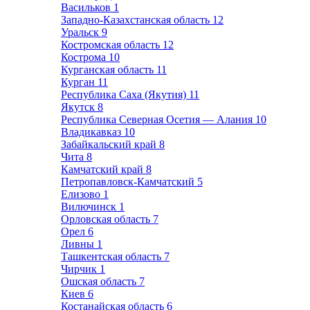
Васильков
1
Западно-Казахстанская область
12
Уральск
9
Костромская область
12
Кострома
10
Курганская область
11
Курган
11
Республика Саха (Якутия)
11
Якутск
8
Республика Северная Осетия — Алания
10
Владикавказ
10
Забайкальский край
8
Чита
8
Камчатский край
8
Петропавловск-Камчатский
5
Елизово
1
Вилючинск
1
Орловская область
7
Орел
6
Ливны
1
Ташкентская область
7
Чирчик
1
Ошская область
7
Киев
6
Костанайская область
6