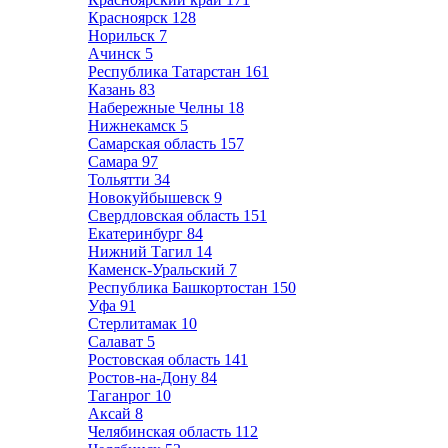
Красноярск
128
Норильск
7
Ачинск
5
Республика Татарстан
161
Казань
83
Набережные Челны
18
Нижнекамск
5
Самарская область
157
Самара
97
Тольятти
34
Новокуйбышевск
9
Свердловская область
151
Екатеринбург
84
Нижний Тагил
14
Каменск-Уральский
7
Республика Башкортостан
150
Уфа
91
Стерлитамак
10
Салават
5
Ростовская область
141
Ростов-на-Дону
84
Таганрог
10
Аксай
8
Челябинская область
112