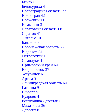
Бийск
6
Белокуриха
4
Волгоградская область
72
Волгоград
42
Волжский
11
Камышин
3
Саратовская область
68
Саратов
41
Энгельс
10
Балаково
6
Воронежская область
65
Воронеж
52
Острогожск
1
Семилуки
1
Приморский край
64
Владивосток
37
Уссурийск
6
Артем
5
Ленинградская область
64
Гатчина
9
Выборг
5
Кудрово
4
Республика Дагестан
63
Махачкала
36
Дербент
8