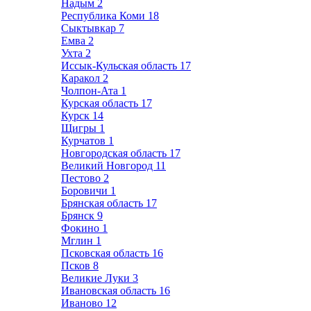
Надым
2
Республика Коми
18
Сыктывкар
7
Емва
2
Ухта
2
Иссык-Кульская область
17
Каракол
2
Чолпон-Ата
1
Курская область
17
Курск
14
Щигры
1
Курчатов
1
Новгородская область
17
Великий Новгород
11
Пестово
2
Боровичи
1
Брянская область
17
Брянск
9
Фокино
1
Мглин
1
Псковская область
16
Псков
8
Великие Луки
3
Ивановская область
16
Иваново
12