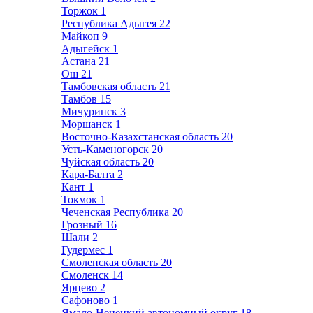
Торжок
1
Республика Адыгея
22
Майкоп
9
Адыгейск
1
Астана
21
Ош
21
Тамбовская область
21
Тамбов
15
Мичуринск
3
Моршанск
1
Восточно-Казахстанская область
20
Усть-Каменогорск
20
Чуйская область
20
Кара-Балта
2
Кант
1
Токмок
1
Чеченская Республика
20
Грозный
16
Шали
2
Гудермес
1
Смоленская область
20
Смоленск
14
Ярцево
2
Сафоново
1
Ямало-Ненецкий автономный округ
18