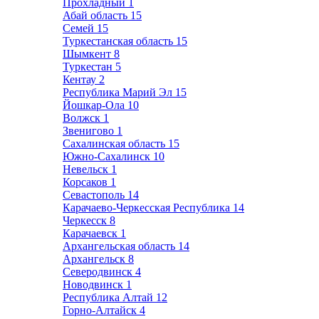
Прохладный
1
Абай область
15
Семей
15
Туркестанская область
15
Шымкент
8
Туркестан
5
Кентау
2
Республика Марий Эл
15
Йошкар-Ола
10
Волжск
1
Звенигово
1
Сахалинская область
15
Южно-Сахалинск
10
Невельск
1
Корсаков
1
Севастополь
14
Карачаево-Черкесская Республика
14
Черкесск
8
Карачаевск
1
Архангельская область
14
Архангельск
8
Северодвинск
4
Новодвинск
1
Республика Алтай
12
Горно-Алтайск
4