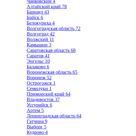
Чайковский
4
Алтайский край
78
Барнаул
43
Бийск
6
Белокуриха
4
Волгоградская область
72
Волгоград
42
Волжский
11
Камышин
3
Саратовская область
68
Саратов
41
Энгельс
10
Балаково
6
Воронежская область
65
Воронеж
52
Острогожск
1
Семилуки
1
Приморский край
64
Владивосток
37
Уссурийск
6
Артем
5
Ленинградская область
64
Гатчина
9
Выборг
5
Кудрово
4