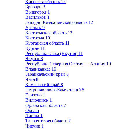
Киевская область
12
Бровари
3
Вышгород
1
Васильков
1
Западно-Казахстанская область
12
Уральск
9
Костромская область
12
Кострома
10
Курганская область
11
Курган
11
Республика Саха (Якутия)
11
Якутск
8
Республика Северная Осетия — Алания
10
Владикавказ
10
Забайкальский край
8
Чита
8
Камчатский край
8
Петропавловск-Камчатский
5
Елизово
1
Вилючинск
1
Орловская область
7
Орел
6
Ливны
1
Ташкентская область
7
Чирчик
1