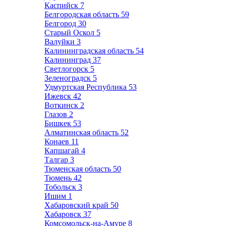
Каспийск
7
Белгородская область
59
Белгород
30
Старый Оскол
5
Валуйки
3
Калининградская область
54
Калининград
37
Светлогорск
5
Зеленоградск
5
Удмуртская Республика
53
Ижевск
42
Воткинск
2
Глазов
2
Бишкек
53
Алматинская область
52
Конаев
11
Капшагай
4
Талгар
3
Тюменская область
50
Тюмень
42
Тобольск
3
Ишим
1
Хабаровский край
50
Хабаровск
37
Комсомольск-на-Амуре
8