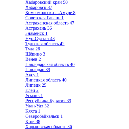
Хабаровский край
50
Хабаровск
37
Комсомольск-на-Амуре
8
Советская Гавань
1
Астраханская область
47
Астрахань
36
Знаменск
1
Нур-Султан
43
Тульская область
42
Тула
26
Щёкино
3
Венев
2
Павлодарская область
40
Павлодар
39
Аксу
1
Липецкая область
40
Липецк
25
Елец
2
Усмань
1
Республика Бурятия
39
Улан-Удэ
32
Кяхта
1
Северобайкальск
1
Київ
38
Харьковская область
36