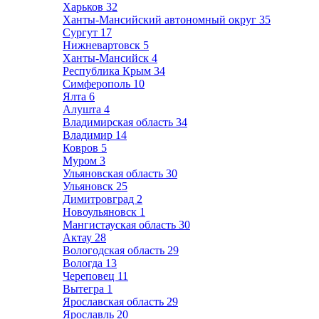
Харьков
32
Ханты-Мансийский автономный округ
35
Сургут
17
Нижневартовск
5
Ханты-Мансийск
4
Республика Крым
34
Симферополь
10
Ялта
6
Алушта
4
Владимирская область
34
Владимир
14
Ковров
5
Муром
3
Ульяновская область
30
Ульяновск
25
Димитровград
2
Новоульяновск
1
Мангистауская область
30
Актау
28
Вологодская область
29
Вологда
13
Череповец
11
Вытегра
1
Ярославская область
29
Ярославль
20