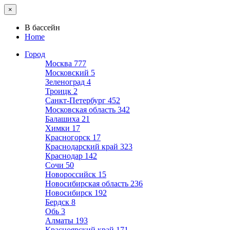
×
В бассейн
Home
Город
Москва
777
Московский
5
Зеленоград
4
Троицк
2
Санкт-Петербург
452
Московская область
342
Балашиха
21
Химки
17
Красногорск
17
Краснодарский край
323
Краснодар
142
Сочи
50
Новороссийск
15
Новосибирская область
236
Новосибирск
192
Бердск
8
Обь
3
Алматы
193
Красноярский край
171