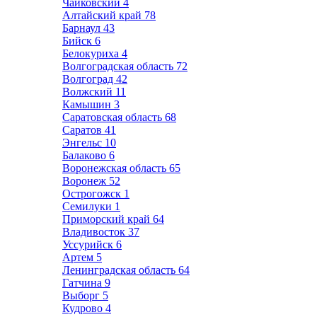
Чайковский
4
Алтайский край
78
Барнаул
43
Бийск
6
Белокуриха
4
Волгоградская область
72
Волгоград
42
Волжский
11
Камышин
3
Саратовская область
68
Саратов
41
Энгельс
10
Балаково
6
Воронежская область
65
Воронеж
52
Острогожск
1
Семилуки
1
Приморский край
64
Владивосток
37
Уссурийск
6
Артем
5
Ленинградская область
64
Гатчина
9
Выборг
5
Кудрово
4