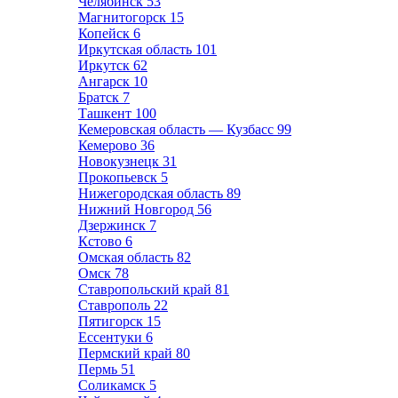
Челябинск
53
Магнитогорск
15
Копейск
6
Иркутская область
101
Иркутск
62
Ангарск
10
Братск
7
Ташкент
100
Кемеровская область — Кузбасс
99
Кемерово
36
Новокузнецк
31
Прокопьевск
5
Нижегородская область
89
Нижний Новгород
56
Дзержинск
7
Кстово
6
Омская область
82
Омск
78
Ставропольский край
81
Ставрополь
22
Пятигорск
15
Ессентуки
6
Пермский край
80
Пермь
51
Соликамск
5