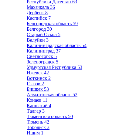
Республика Дагестан
63
Махачкала
36
Дербент
8
Каспийск
7
Белгородская область
59
Белгород
30
Старый Оскол
5
Валуйки
3
Калининградская область
54
Калининград
37
Светлогорск
5
Зеленоградск
5
Удмуртская Республика
53
Ижевск
42
Воткинск
2
Глазов
2
Бишкек
53
Алматинская область
52
Конаев
11
Капшагай
4
Талгар
3
Тюменская область
50
Тюмень
42
Тобольск
3
Ишим
1