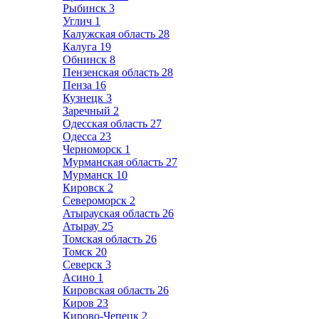
Рыбинск
3
Углич
1
Калужская область
28
Калуга
19
Обнинск
8
Пензенская область
28
Пенза
16
Кузнецк
3
Заречный
2
Одесская область
27
Одесса
23
Черноморск
1
Мурманская область
27
Мурманск
10
Кировск
2
Североморск
2
Атырауская область
26
Атырау
25
Томская область
26
Томск
20
Северск
3
Асино
1
Кировская область
26
Киров
23
Кирово-Чепецк
2