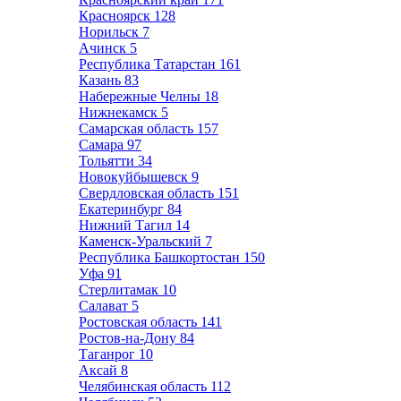
Красноярск
128
Норильск
7
Ачинск
5
Республика Татарстан
161
Казань
83
Набережные Челны
18
Нижнекамск
5
Самарская область
157
Самара
97
Тольятти
34
Новокуйбышевск
9
Свердловская область
151
Екатеринбург
84
Нижний Тагил
14
Каменск-Уральский
7
Республика Башкортостан
150
Уфа
91
Стерлитамак
10
Салават
5
Ростовская область
141
Ростов-на-Дону
84
Таганрог
10
Аксай
8
Челябинская область
112