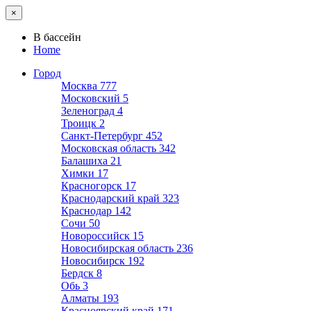
×
В бассейн
Home
Город
Москва
777
Московский
5
Зеленоград
4
Троицк
2
Санкт-Петербург
452
Московская область
342
Балашиха
21
Химки
17
Красногорск
17
Краснодарский край
323
Краснодар
142
Сочи
50
Новороссийск
15
Новосибирская область
236
Новосибирск
192
Бердск
8
Обь
3
Алматы
193
Красноярский край
171