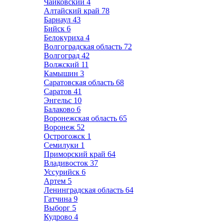
Чайковский
4
Алтайский край
78
Барнаул
43
Бийск
6
Белокуриха
4
Волгоградская область
72
Волгоград
42
Волжский
11
Камышин
3
Саратовская область
68
Саратов
41
Энгельс
10
Балаково
6
Воронежская область
65
Воронеж
52
Острогожск
1
Семилуки
1
Приморский край
64
Владивосток
37
Уссурийск
6
Артем
5
Ленинградская область
64
Гатчина
9
Выборг
5
Кудрово
4