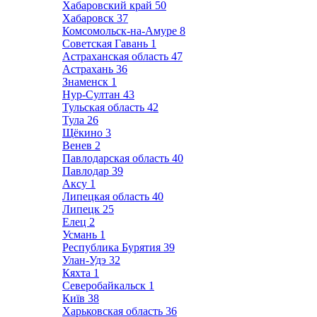
Хабаровский край
50
Хабаровск
37
Комсомольск-на-Амуре
8
Советская Гавань
1
Астраханская область
47
Астрахань
36
Знаменск
1
Нур-Султан
43
Тульская область
42
Тула
26
Щёкино
3
Венев
2
Павлодарская область
40
Павлодар
39
Аксу
1
Липецкая область
40
Липецк
25
Елец
2
Усмань
1
Республика Бурятия
39
Улан-Удэ
32
Кяхта
1
Северобайкальск
1
Київ
38
Харьковская область
36