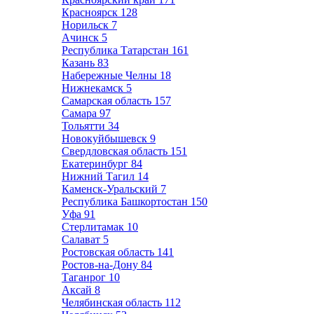
Красноярск
128
Норильск
7
Ачинск
5
Республика Татарстан
161
Казань
83
Набережные Челны
18
Нижнекамск
5
Самарская область
157
Самара
97
Тольятти
34
Новокуйбышевск
9
Свердловская область
151
Екатеринбург
84
Нижний Тагил
14
Каменск-Уральский
7
Республика Башкортостан
150
Уфа
91
Стерлитамак
10
Салават
5
Ростовская область
141
Ростов-на-Дону
84
Таганрог
10
Аксай
8
Челябинская область
112