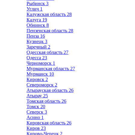
Рыбинск
3
Углич
1
Калужская область
28
Калуга
19
Обнинск
8
Пензенская область
28
Пенза
16
Кузнецк
3
Заречный
2
Одесская область
27
Одесса
23
Черноморск
1
Мурманская область
27
Мурманск
10
Кировск
2
Североморск
2
Атырауская область
26
Атырау
25
Томская область
26
Томск
20
Северск
3
Асино
1
Кировская область
26
Киров
23
Кирово-Чепецк
2