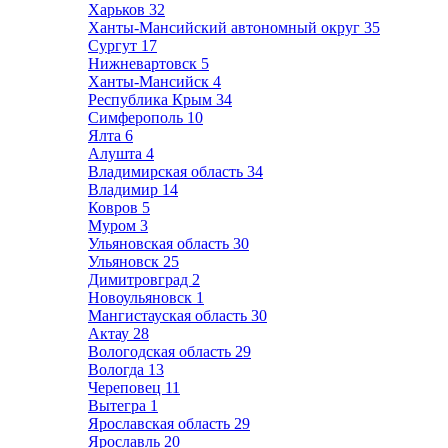
Харьков
32
Ханты-Мансийский автономный округ
35
Сургут
17
Нижневартовск
5
Ханты-Мансийск
4
Республика Крым
34
Симферополь
10
Ялта
6
Алушта
4
Владимирская область
34
Владимир
14
Ковров
5
Муром
3
Ульяновская область
30
Ульяновск
25
Димитровград
2
Новоульяновск
1
Мангистауская область
30
Актау
28
Вологодская область
29
Вологда
13
Череповец
11
Вытегра
1
Ярославская область
29
Ярославль
20