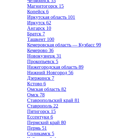
Челябинск
53
Магнитогорск
15
Копейск
6
Иркутская область
101
Иркутск
62
Ангарск
10
Братск
7
Ташкент
100
Кемеровская область — Кузбасс
99
Кемерово
36
Новокузнецк
31
Прокопьевск
5
Нижегородская область
89
Нижний Новгород
56
Дзержинск
7
Кстово
6
Омская область
82
Омск
78
Ставропольский край
81
Ставрополь
22
Пятигорск
15
Ессентуки
6
Пермский край
80
Пермь
51
Соликамск
5