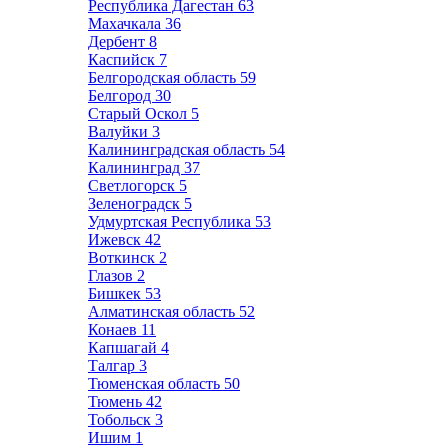
Республика Дагестан
63
Махачкала
36
Дербент
8
Каспийск
7
Белгородская область
59
Белгород
30
Старый Оскол
5
Валуйки
3
Калининградская область
54
Калининград
37
Светлогорск
5
Зеленоградск
5
Удмуртская Республика
53
Ижевск
42
Воткинск
2
Глазов
2
Бишкек
53
Алматинская область
52
Конаев
11
Капшагай
4
Талгар
3
Тюменская область
50
Тюмень
42
Тобольск
3
Ишим
1