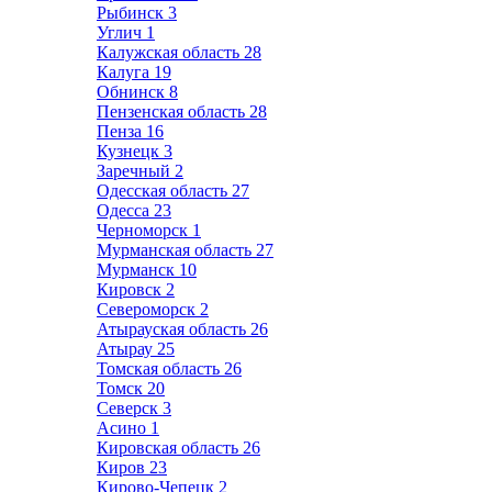
Рыбинск
3
Углич
1
Калужская область
28
Калуга
19
Обнинск
8
Пензенская область
28
Пенза
16
Кузнецк
3
Заречный
2
Одесская область
27
Одесса
23
Черноморск
1
Мурманская область
27
Мурманск
10
Кировск
2
Североморск
2
Атырауская область
26
Атырау
25
Томская область
26
Томск
20
Северск
3
Асино
1
Кировская область
26
Киров
23
Кирово-Чепецк
2