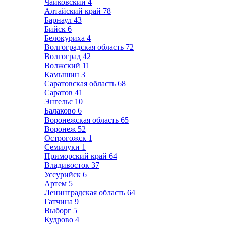
Чайковский
4
Алтайский край
78
Барнаул
43
Бийск
6
Белокуриха
4
Волгоградская область
72
Волгоград
42
Волжский
11
Камышин
3
Саратовская область
68
Саратов
41
Энгельс
10
Балаково
6
Воронежская область
65
Воронеж
52
Острогожск
1
Семилуки
1
Приморский край
64
Владивосток
37
Уссурийск
6
Артем
5
Ленинградская область
64
Гатчина
9
Выборг
5
Кудрово
4