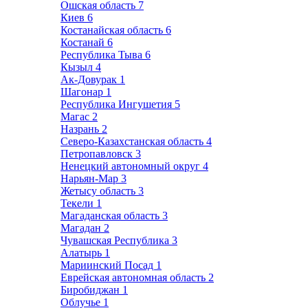
Ошская область
7
Киев
6
Костанайская область
6
Костанай
6
Республика Тыва
6
Кызыл
4
Ак-Довурак
1
Шагонар
1
Республика Ингушетия
5
Магас
2
Назрань
2
Северо-Казахстанская область
4
Петропавловск
3
Ненецкий автономный округ
4
Нарьян-Мар
3
Жетысу область
3
Текели
1
Магаданская область
3
Магадан
2
Чувашская Республика
3
Алатырь
1
Мариинский Посад
1
Еврейская автономная область
2
Биробиджан
1
Облучье
1