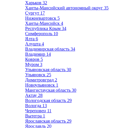
Харьков
32
Ханты-Мансийский автономный округ
35
Сургут
17
Нижневартовск
5
Ханты-Мансийск
4
Республика Крым
34
Симферополь
10
Ялта
6
Алушта
4
Владимирская область
34
Владимир
14
Ковров
5
Муром
3
Ульяновская область
30
Ульяновск
25
Димитровград
2
Новоульяновск
1
Мангистауская область
30
Актау
28
Вологодская область
29
Вологда
13
Череповец
11
Вытегра
1
Ярославская область
29
Ярославль
20