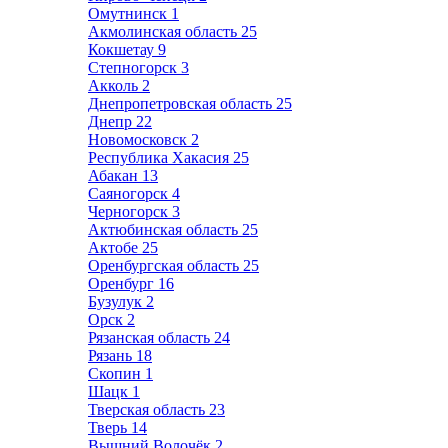
Омутнинск
1
Акмолинская область
25
Кокшетау
9
Степногорск
3
Акколь
2
Днепропетровская область
25
Днепр
22
Новомосковск
2
Республика Хакасия
25
Абакан
13
Саяногорск
4
Черногорск
3
Актюбинская область
25
Актобе
25
Оренбургская область
25
Оренбург
16
Бузулук
2
Орск
2
Рязанская область
24
Рязань
18
Скопин
1
Шацк
1
Тверская область
23
Тверь
14
Вышний Волочёк
2