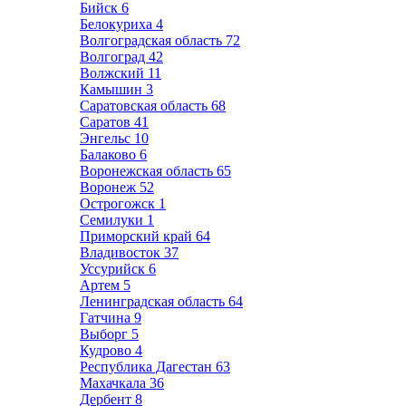
Бийск
6
Белокуриха
4
Волгоградская область
72
Волгоград
42
Волжский
11
Камышин
3
Саратовская область
68
Саратов
41
Энгельс
10
Балаково
6
Воронежская область
65
Воронеж
52
Острогожск
1
Семилуки
1
Приморский край
64
Владивосток
37
Уссурийск
6
Артем
5
Ленинградская область
64
Гатчина
9
Выборг
5
Кудрово
4
Республика Дагестан
63
Махачкала
36
Дербент
8