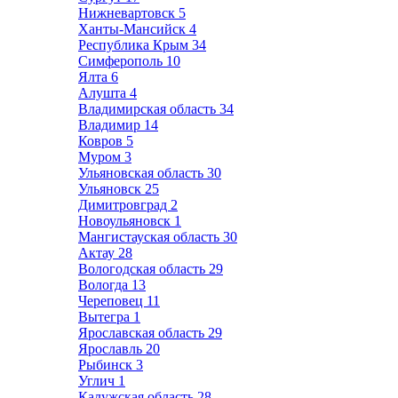
Нижневартовск
5
Ханты-Мансийск
4
Республика Крым
34
Симферополь
10
Ялта
6
Алушта
4
Владимирская область
34
Владимир
14
Ковров
5
Муром
3
Ульяновская область
30
Ульяновск
25
Димитровград
2
Новоульяновск
1
Мангистауская область
30
Актау
28
Вологодская область
29
Вологда
13
Череповец
11
Вытегра
1
Ярославская область
29
Ярославль
20
Рыбинск
3
Углич
1
Калужская область
28