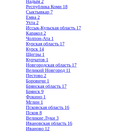
Надым
2
Республика Коми
18
Сыктывкар
7
Емва
2
Ухта
2
Иссык-Кульская область
17
Каракол
2
Чолпон-Ата
1
Курская область
17
Курск
14
Щигры
1
Курчатов
1
Новгородская область
17
Великий Новгород
11
Пестово
2
Боровичи
1
Брянская область
17
Брянск
9
Фокино
1
Мглин
1
Псковская область
16
Псков
8
Великие Луки
3
Ивановская область
16
Иваново
12