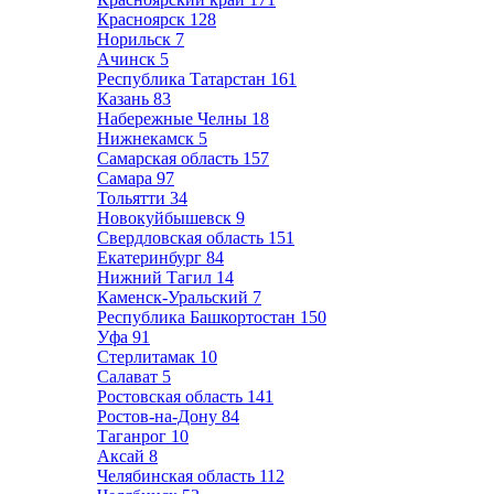
Красноярск
128
Норильск
7
Ачинск
5
Республика Татарстан
161
Казань
83
Набережные Челны
18
Нижнекамск
5
Самарская область
157
Самара
97
Тольятти
34
Новокуйбышевск
9
Свердловская область
151
Екатеринбург
84
Нижний Тагил
14
Каменск-Уральский
7
Республика Башкортостан
150
Уфа
91
Стерлитамак
10
Салават
5
Ростовская область
141
Ростов-на-Дону
84
Таганрог
10
Аксай
8
Челябинская область
112