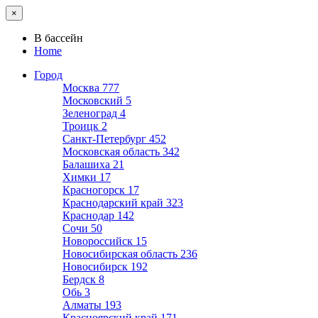
×
В бассейн
Home
Город
Москва
777
Московский
5
Зеленоград
4
Троицк
2
Санкт-Петербург
452
Московская область
342
Балашиха
21
Химки
17
Красногорск
17
Краснодарский край
323
Краснодар
142
Сочи
50
Новороссийск
15
Новосибирская область
236
Новосибирск
192
Бердск
8
Обь
3
Алматы
193
Красноярский край
171