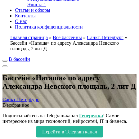
Элиста
1
Статьи и обзоры
Контакты
О нас
Политика конфиденциальности
Главная страница
»
Все бассейны
»
Санкт-Петербург
»
Бассейн «Наташа» по адресу Александра Невского
площадь, 2 лит Д
В бассейн
Бассейн «Наташа» по адресу
Александра Невского площадь, 2 лит Д
Санкт-Петербург
В избранное
Подписывайтесь на Telegram-канал
Генережка
! Самое
интересное из мира технологий, нейросетей, IT и бизнеса.
Перейти в Telegram канал