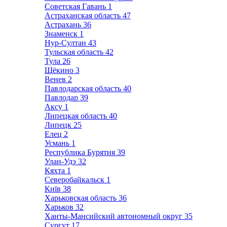
Советская Гавань
1
Астраханская область
47
Астрахань
36
Знаменск
1
Нур-Султан
43
Тульская область
42
Тула
26
Щёкино
3
Венев
2
Павлодарская область
40
Павлодар
39
Аксу
1
Липецкая область
40
Липецк
25
Елец
2
Усмань
1
Республика Бурятия
39
Улан-Удэ
32
Кяхта
1
Северобайкальск
1
Київ
38
Харьковская область
36
Харьков
32
Ханты-Мансийский автономный округ
35
Сургут
17