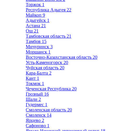
Торжок
1
Республика Адыгея
22
Майкоп
9
Адыгейск
1
Астана
21
Ош
21
Тамбовская область
21
Тамбов
15
Мичуринск
3
Моршанск
1
Восточно-Казахстанская область
20
Усть-Каменогорск
20
Чуйская область
20
Кара-Балта
2
Кант
1
Токмок
1
Чеченская Республика
20
Грозный
16
Шали
2
Гудермес
1
Смоленская область
20
Смоленск
14
Ярцево
2
Сафоново
1
Ямало-Ненецкий автономный округ
18