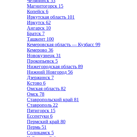
Челябинск
53
Магнитогорск
15
Копейск
6
Иркутская область
101
Иркутск
62
Ангарск
10
Братск
7
Ташкент
100
Кемеровская область — Кузбасс
99
Кемерово
36
Новокузнецк
31
Прокопьевск
5
Нижегородская область
89
Нижний Новгород
56
Дзержинск
7
Кстово
6
Омская область
82
Омск
78
Ставропольский край
81
Ставрополь
22
Пятигорск
15
Ессентуки
6
Пермский край
80
Пермь
51
Соликамск
5