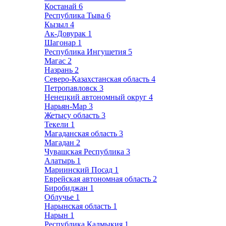
Костанай
6
Республика Тыва
6
Кызыл
4
Ак-Довурак
1
Шагонар
1
Республика Ингушетия
5
Магас
2
Назрань
2
Северо-Казахстанская область
4
Петропавловск
3
Ненецкий автономный округ
4
Нарьян-Мар
3
Жетысу область
3
Текели
1
Магаданская область
3
Магадан
2
Чувашская Республика
3
Алатырь
1
Мариинский Посад
1
Еврейская автономная область
2
Биробиджан
1
Облучье
1
Нарынская область
1
Нарын
1
Республика Калмыкия
1