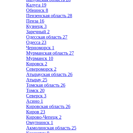
Калуга
19
Обнинск
8
Пензенская область
28
Пенза
16
Кузнецк
3
Заречный
2
Одесская область
27
Одесса
23
Черноморск
1
Мурманская область
27
Мурманск
10
Кировск
2
Североморск
2
Атырауская область
26
Атырау
25
Томская область
26
Томск
20
Северск
3
Асино
1
Кировская область
26
Киров
23
Кирово-Чепецк
2
Омутнинск
1
Акмолинская область
25