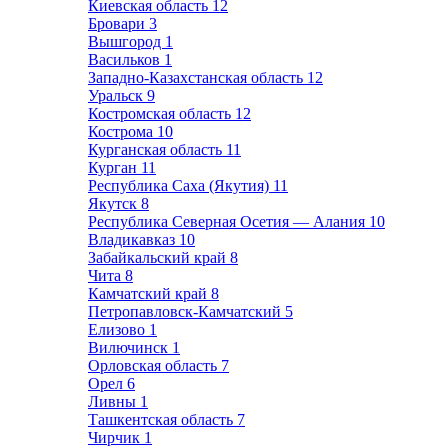
Киевская область
12
Бровари
3
Вышгород
1
Васильков
1
Западно-Казахстанская область
12
Уральск
9
Костромская область
12
Кострома
10
Курганская область
11
Курган
11
Республика Саха (Якутия)
11
Якутск
8
Республика Северная Осетия — Алания
10
Владикавказ
10
Забайкальский край
8
Чита
8
Камчатский край
8
Петропавловск-Камчатский
5
Елизово
1
Вилючинск
1
Орловская область
7
Орел
6
Ливны
1
Ташкентская область
7
Чирчик
1