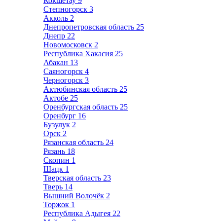
Кокшетау
9
Степногорск
3
Акколь
2
Днепропетровская область
25
Днепр
22
Новомосковск
2
Республика Хакасия
25
Абакан
13
Саяногорск
4
Черногорск
3
Актюбинская область
25
Актобе
25
Оренбургская область
25
Оренбург
16
Бузулук
2
Орск
2
Рязанская область
24
Рязань
18
Скопин
1
Шацк
1
Тверская область
23
Тверь
14
Вышний Волочёк
2
Торжок
1
Республика Адыгея
22