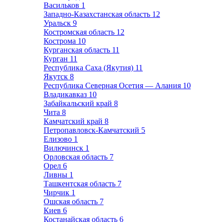
Васильков
1
Западно-Казахстанская область
12
Уральск
9
Костромская область
12
Кострома
10
Курганская область
11
Курган
11
Республика Саха (Якутия)
11
Якутск
8
Республика Северная Осетия — Алания
10
Владикавказ
10
Забайкальский край
8
Чита
8
Камчатский край
8
Петропавловск-Камчатский
5
Елизово
1
Вилючинск
1
Орловская область
7
Орел
6
Ливны
1
Ташкентская область
7
Чирчик
1
Ошская область
7
Киев
6
Костанайская область
6