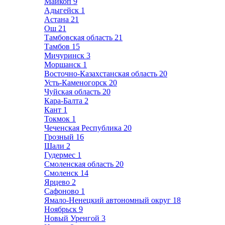
Майкоп
9
Адыгейск
1
Астана
21
Ош
21
Тамбовская область
21
Тамбов
15
Мичуринск
3
Моршанск
1
Восточно-Казахстанская область
20
Усть-Каменогорск
20
Чуйская область
20
Кара-Балта
2
Кант
1
Токмок
1
Чеченская Республика
20
Грозный
16
Шали
2
Гудермес
1
Смоленская область
20
Смоленск
14
Ярцево
2
Сафоново
1
Ямало-Ненецкий автономный округ
18
Ноябрьск
9
Новый Уренгой
3