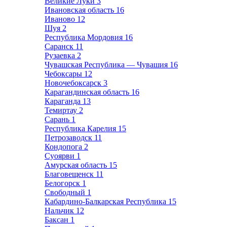
Великие Луки
3
Ивановская область
16
Иваново
12
Шуя
2
Республика Мордовия
16
Саранск
11
Рузаевка
2
Чувашская Республика — Чувашия
16
Чебоксары
12
Новочебоксарск
3
Карагандинская область
16
Караганда
13
Темиртау
2
Сарань
1
Республика Карелия
15
Петрозаводск
11
Кондопога
2
Суоярви
1
Амурская область
15
Благовещенск
11
Белогорск
1
Свободный
1
Кабардино-Балкарская Республика
15
Нальчик
12
Баксан
1