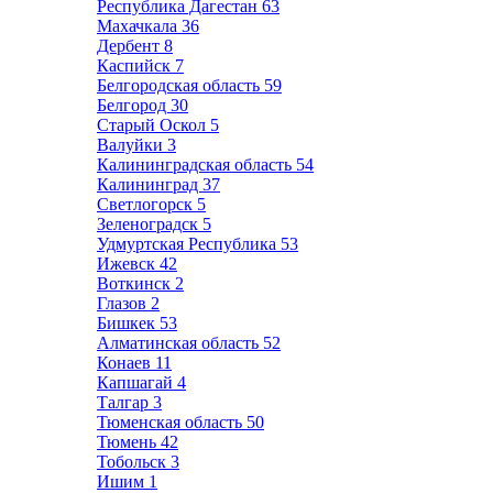
Республика Дагестан
63
Махачкала
36
Дербент
8
Каспийск
7
Белгородская область
59
Белгород
30
Старый Оскол
5
Валуйки
3
Калининградская область
54
Калининград
37
Светлогорск
5
Зеленоградск
5
Удмуртская Республика
53
Ижевск
42
Воткинск
2
Глазов
2
Бишкек
53
Алматинская область
52
Конаев
11
Капшагай
4
Талгар
3
Тюменская область
50
Тюмень
42
Тобольск
3
Ишим
1