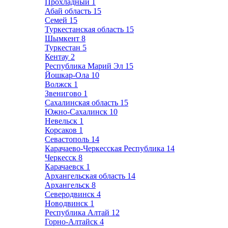
Прохладный
1
Абай область
15
Семей
15
Туркестанская область
15
Шымкент
8
Туркестан
5
Кентау
2
Республика Марий Эл
15
Йошкар-Ола
10
Волжск
1
Звенигово
1
Сахалинская область
15
Южно-Сахалинск
10
Невельск
1
Корсаков
1
Севастополь
14
Карачаево-Черкесская Республика
14
Черкесск
8
Карачаевск
1
Архангельская область
14
Архангельск
8
Северодвинск
4
Новодвинск
1
Республика Алтай
12
Горно-Алтайск
4