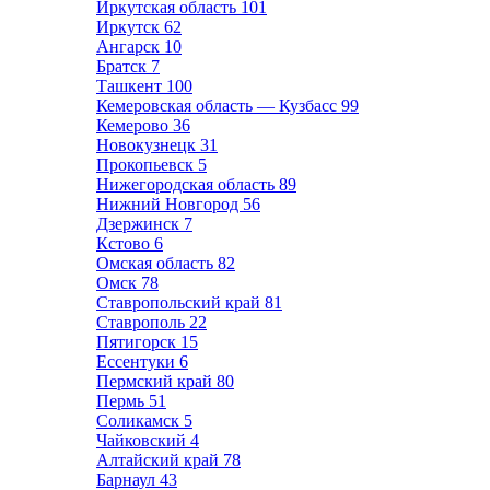
Иркутская область
101
Иркутск
62
Ангарск
10
Братск
7
Ташкент
100
Кемеровская область — Кузбасс
99
Кемерово
36
Новокузнецк
31
Прокопьевск
5
Нижегородская область
89
Нижний Новгород
56
Дзержинск
7
Кстово
6
Омская область
82
Омск
78
Ставропольский край
81
Ставрополь
22
Пятигорск
15
Ессентуки
6
Пермский край
80
Пермь
51
Соликамск
5
Чайковский
4
Алтайский край
78
Барнаул
43