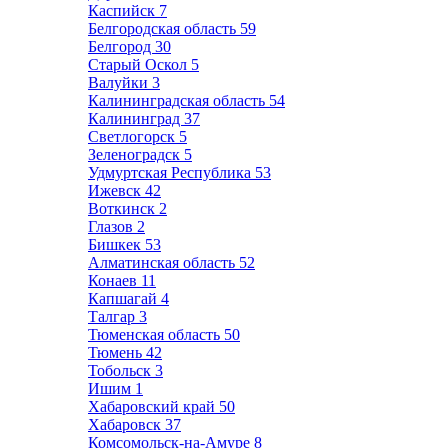
Каспийск
7
Белгородская область
59
Белгород
30
Старый Оскол
5
Валуйки
3
Калининградская область
54
Калининград
37
Светлогорск
5
Зеленоградск
5
Удмуртская Республика
53
Ижевск
42
Воткинск
2
Глазов
2
Бишкек
53
Алматинская область
52
Конаев
11
Капшагай
4
Талгар
3
Тюменская область
50
Тюмень
42
Тобольск
3
Ишим
1
Хабаровский край
50
Хабаровск
37
Комсомольск-на-Амуре
8