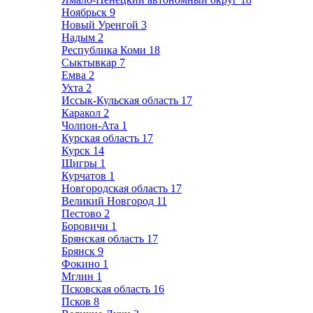
Ноябрьск
9
Новый Уренгой
3
Надым
2
Республика Коми
18
Сыктывкар
7
Емва
2
Ухта
2
Иссык-Кульская область
17
Каракол
2
Чолпон-Ата
1
Курская область
17
Курск
14
Щигры
1
Курчатов
1
Новгородская область
17
Великий Новгород
11
Пестово
2
Боровичи
1
Брянская область
17
Брянск
9
Фокино
1
Мглин
1
Псковская область
16
Псков
8