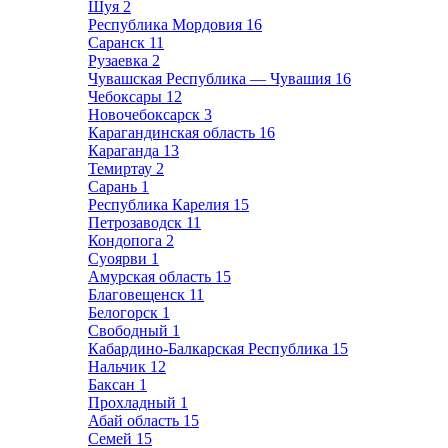
Шуя
2
Республика Мордовия
16
Саранск
11
Рузаевка
2
Чувашская Республика — Чувашия
16
Чебоксары
12
Новочебоксарск
3
Карагандинская область
16
Караганда
13
Темиртау
2
Сарань
1
Республика Карелия
15
Петрозаводск
11
Кондопога
2
Суоярви
1
Амурская область
15
Благовещенск
11
Белогорск
1
Свободный
1
Кабардино-Балкарская Республика
15
Нальчик
12
Баксан
1
Прохладный
1
Абай область
15
Семей
15