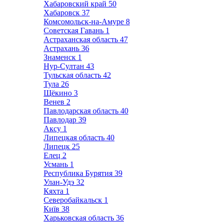
Хабаровский край
50
Хабаровск
37
Комсомольск-на-Амуре
8
Советская Гавань
1
Астраханская область
47
Астрахань
36
Знаменск
1
Нур-Султан
43
Тульская область
42
Тула
26
Щёкино
3
Венев
2
Павлодарская область
40
Павлодар
39
Аксу
1
Липецкая область
40
Липецк
25
Елец
2
Усмань
1
Республика Бурятия
39
Улан-Удэ
32
Кяхта
1
Северобайкальск
1
Київ
38
Харьковская область
36