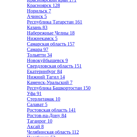
Красноярск
128
Норильск
7
Ачинск
5
Республика Татарстан
161
Казань
83
Набережные Челны
18
Нижнекамск
5
Самарская область
157
Самара
97
Тольятти
34
Новокуйбышевск
9
Свердловская область
151
Екатеринбург
84
Нижний Тагил
14
Каменск-Уральский
7
Республика Башкортостан
150
Уфа
91
Стерлитамак
10
Салават
5
Ростовская область
141
Ростов-на-Дону
84
Таганрог
10
Аксай
8
Челябинская область
112