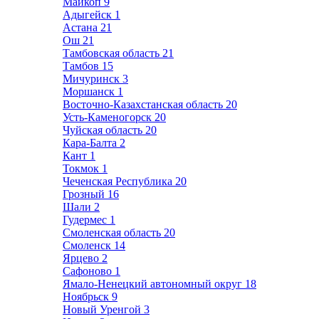
Майкоп
9
Адыгейск
1
Астана
21
Ош
21
Тамбовская область
21
Тамбов
15
Мичуринск
3
Моршанск
1
Восточно-Казахстанская область
20
Усть-Каменогорск
20
Чуйская область
20
Кара-Балта
2
Кант
1
Токмок
1
Чеченская Республика
20
Грозный
16
Шали
2
Гудермес
1
Смоленская область
20
Смоленск
14
Ярцево
2
Сафоново
1
Ямало-Ненецкий автономный округ
18
Ноябрьск
9
Новый Уренгой
3