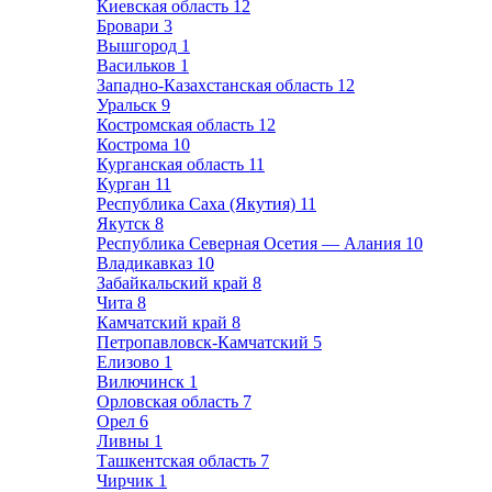
Киевская область
12
Бровари
3
Вышгород
1
Васильков
1
Западно-Казахстанская область
12
Уральск
9
Костромская область
12
Кострома
10
Курганская область
11
Курган
11
Республика Саха (Якутия)
11
Якутск
8
Республика Северная Осетия — Алания
10
Владикавказ
10
Забайкальский край
8
Чита
8
Камчатский край
8
Петропавловск-Камчатский
5
Елизово
1
Вилючинск
1
Орловская область
7
Орел
6
Ливны
1
Ташкентская область
7
Чирчик
1