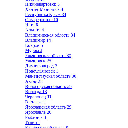
Нижневартовск
5
Ханты-Мансийск
4
Республика Крым
34
Симферополь
10
Ялта
6
Алушта
4
Владимирская область
34
Владимир
14
Ковров
5
Муром
3
Ульяновская область
30
Ульяновск
25
Димитровград
2
Новоульяновск
1
Мангистауская область
30
Актау
28
Вологодская область
29
Вологда
13
Череповец
11
Вытегра
1
Ярославская область
29
Ярославль
20
Рыбинск
3
Углич
1
Калужская область
28