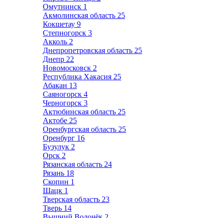
Омутнинск
1
Акмолинская область
25
Кокшетау
9
Степногорск
3
Акколь
2
Днепропетровская область
25
Днепр
22
Новомосковск
2
Республика Хакасия
25
Абакан
13
Саяногорск
4
Черногорск
3
Актюбинская область
25
Актобе
25
Оренбургская область
25
Оренбург
16
Бузулук
2
Орск
2
Рязанская область
24
Рязань
18
Скопин
1
Шацк
1
Тверская область
23
Тверь
14
Вышний Волочёк
2