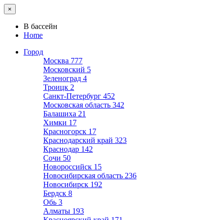
×
В бассейн
Home
Город
Москва
777
Московский
5
Зеленоград
4
Троицк
2
Санкт-Петербург
452
Московская область
342
Балашиха
21
Химки
17
Красногорск
17
Краснодарский край
323
Краснодар
142
Сочи
50
Новороссийск
15
Новосибирская область
236
Новосибирск
192
Бердск
8
Обь
3
Алматы
193
Красноярский край
171