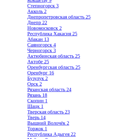
Кокшетау
9
Степногорск
3
Акколь
2
Днепропетровская область
25
Днепр
22
Новомосковск
2
Республика Хакасия
25
Абакан
13
Саяногорск
4
Черногорск
3
Актюбинская область
25
Актобе
25
Оренбургская область
25
Оренбург
16
Бузулук
2
Орск
2
Рязанская область
24
Рязань
18
Скопин
1
Шацк
1
Тверская область
23
Тверь
14
Вышний Волочёк
2
Торжок
1
Республика Адыгея
22