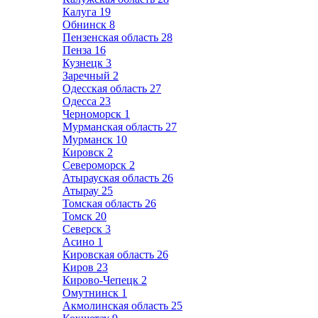
Калуга
19
Обнинск
8
Пензенская область
28
Пенза
16
Кузнецк
3
Заречный
2
Одесская область
27
Одесса
23
Черноморск
1
Мурманская область
27
Мурманск
10
Кировск
2
Североморск
2
Атырауская область
26
Атырау
25
Томская область
26
Томск
20
Северск
3
Асино
1
Кировская область
26
Киров
23
Кирово-Чепецк
2
Омутнинск
1
Акмолинская область
25