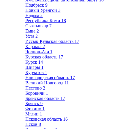
Ноябрьск
9
Новый Уренгой
3
Надым
2
Республика Коми
18
Сыктывкар
7
Емва
2
Ухта
2
Иссык-Кульская область
17
Каракол
2
Чолпон-Ата
1
Курская область
17
Курск
14
Щигры
1
Курчатов
1
Новгородская область
17
Великий Новгород
11
Пестово
2
Боровичи
1
Брянская область
17
Брянск
9
Фокино
1
Мглин
1
Псковская область
16
Псков
8