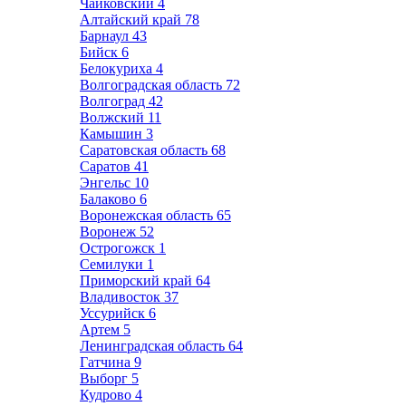
Чайковский
4
Алтайский край
78
Барнаул
43
Бийск
6
Белокуриха
4
Волгоградская область
72
Волгоград
42
Волжский
11
Камышин
3
Саратовская область
68
Саратов
41
Энгельс
10
Балаково
6
Воронежская область
65
Воронеж
52
Острогожск
1
Семилуки
1
Приморский край
64
Владивосток
37
Уссурийск
6
Артем
5
Ленинградская область
64
Гатчина
9
Выборг
5
Кудрово
4