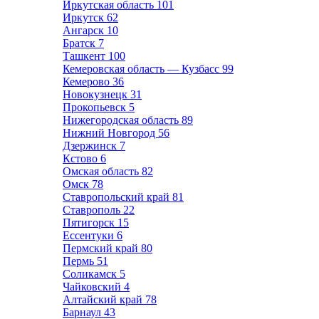
Иркутская область
101
Иркутск
62
Ангарск
10
Братск
7
Ташкент
100
Кемеровская область — Кузбасс
99
Кемерово
36
Новокузнецк
31
Прокопьевск
5
Нижегородская область
89
Нижний Новгород
56
Дзержинск
7
Кстово
6
Омская область
82
Омск
78
Ставропольский край
81
Ставрополь
22
Пятигорск
15
Ессентуки
6
Пермский край
80
Пермь
51
Соликамск
5
Чайковский
4
Алтайский край
78
Барнаул
43