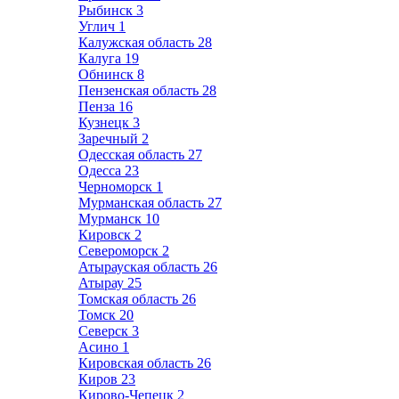
Рыбинск
3
Углич
1
Калужская область
28
Калуга
19
Обнинск
8
Пензенская область
28
Пенза
16
Кузнецк
3
Заречный
2
Одесская область
27
Одесса
23
Черноморск
1
Мурманская область
27
Мурманск
10
Кировск
2
Североморск
2
Атырауская область
26
Атырау
25
Томская область
26
Томск
20
Северск
3
Асино
1
Кировская область
26
Киров
23
Кирово-Чепецк
2