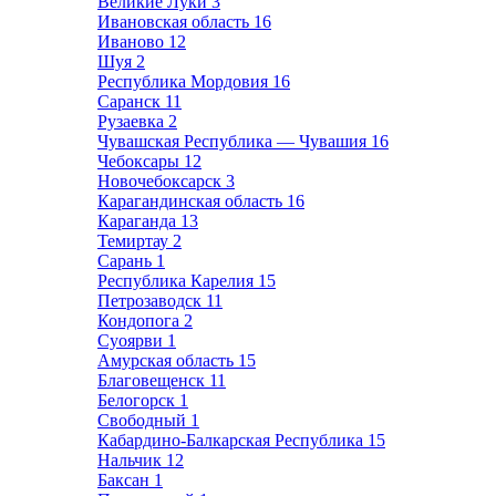
Великие Луки
3
Ивановская область
16
Иваново
12
Шуя
2
Республика Мордовия
16
Саранск
11
Рузаевка
2
Чувашская Республика — Чувашия
16
Чебоксары
12
Новочебоксарск
3
Карагандинская область
16
Караганда
13
Темиртау
2
Сарань
1
Республика Карелия
15
Петрозаводск
11
Кондопога
2
Суоярви
1
Амурская область
15
Благовещенск
11
Белогорск
1
Свободный
1
Кабардино-Балкарская Республика
15
Нальчик
12
Баксан
1