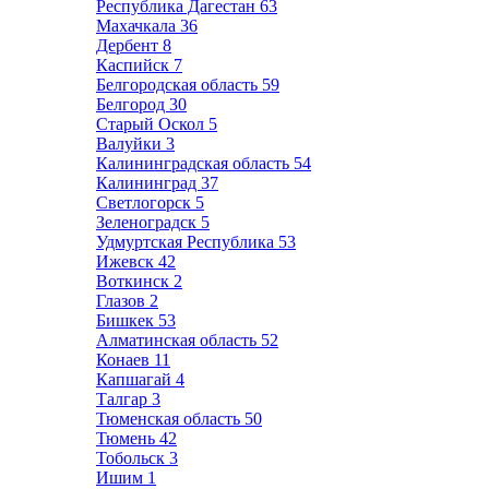
Республика Дагестан
63
Махачкала
36
Дербент
8
Каспийск
7
Белгородская область
59
Белгород
30
Старый Оскол
5
Валуйки
3
Калининградская область
54
Калининград
37
Светлогорск
5
Зеленоградск
5
Удмуртская Республика
53
Ижевск
42
Воткинск
2
Глазов
2
Бишкек
53
Алматинская область
52
Конаев
11
Капшагай
4
Талгар
3
Тюменская область
50
Тюмень
42
Тобольск
3
Ишим
1