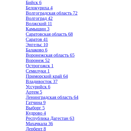
Бийск
6
Белокуриха
4
Волгоградская область
72
Волгоград
42
Волжский
11
Камышин
3
Саратовская область
68
Саратов
41
Энгельс
10
Балаково
6
Воронежская область
65
Воронеж
52
Острогожск
1
Семилуки
1
Приморский край
64
Владивосток
37
Уссурийск
6
Артем
5
Ленинградская область
64
Гатчина
9
Выборг
5
Кудрово
4
Республика Дагестан
63
Махачкала
36
Дербент
8