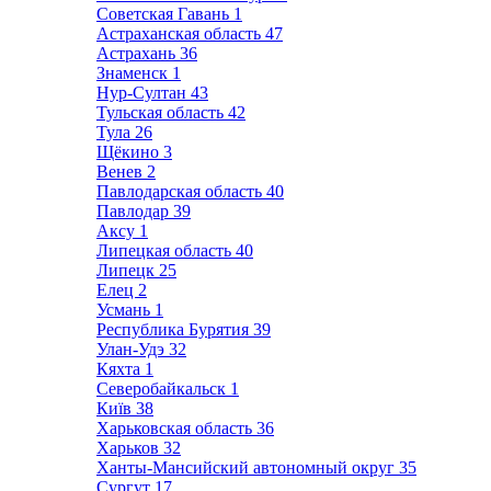
Советская Гавань
1
Астраханская область
47
Астрахань
36
Знаменск
1
Нур-Султан
43
Тульская область
42
Тула
26
Щёкино
3
Венев
2
Павлодарская область
40
Павлодар
39
Аксу
1
Липецкая область
40
Липецк
25
Елец
2
Усмань
1
Республика Бурятия
39
Улан-Удэ
32
Кяхта
1
Северобайкальск
1
Київ
38
Харьковская область
36
Харьков
32
Ханты-Мансийский автономный округ
35
Сургут
17