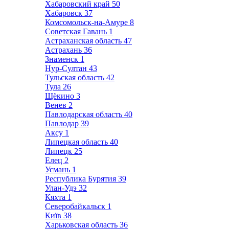
Хабаровский край
50
Хабаровск
37
Комсомольск-на-Амуре
8
Советская Гавань
1
Астраханская область
47
Астрахань
36
Знаменск
1
Нур-Султан
43
Тульская область
42
Тула
26
Щёкино
3
Венев
2
Павлодарская область
40
Павлодар
39
Аксу
1
Липецкая область
40
Липецк
25
Елец
2
Усмань
1
Республика Бурятия
39
Улан-Удэ
32
Кяхта
1
Северобайкальск
1
Київ
38
Харьковская область
36