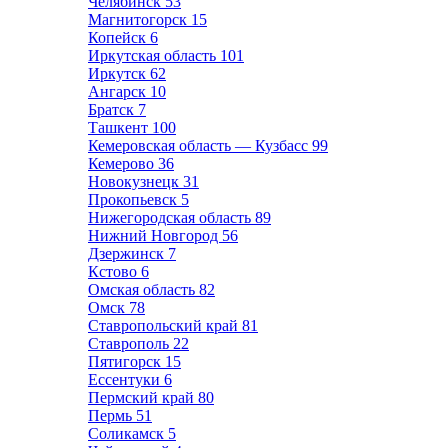
Челябинск
53
Магнитогорск
15
Копейск
6
Иркутская область
101
Иркутск
62
Ангарск
10
Братск
7
Ташкент
100
Кемеровская область — Кузбасс
99
Кемерово
36
Новокузнецк
31
Прокопьевск
5
Нижегородская область
89
Нижний Новгород
56
Дзержинск
7
Кстово
6
Омская область
82
Омск
78
Ставропольский край
81
Ставрополь
22
Пятигорск
15
Ессентуки
6
Пермский край
80
Пермь
51
Соликамск
5