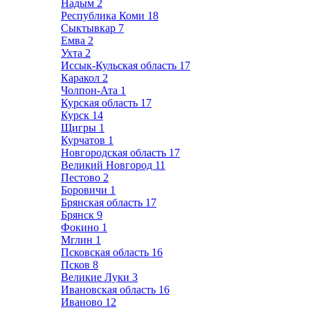
Надым
2
Республика Коми
18
Сыктывкар
7
Емва
2
Ухта
2
Иссык-Кульская область
17
Каракол
2
Чолпон-Ата
1
Курская область
17
Курск
14
Щигры
1
Курчатов
1
Новгородская область
17
Великий Новгород
11
Пестово
2
Боровичи
1
Брянская область
17
Брянск
9
Фокино
1
Мглин
1
Псковская область
16
Псков
8
Великие Луки
3
Ивановская область
16
Иваново
12