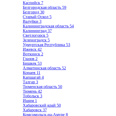
Каспийск
7
Белгородская область
59
Белгород
30
Старый Оскол
5
Валуйки
3
Калининградская область
54
Калининград
37
Светлогорск
5
Зеленоградск
5
Удмуртская Республика
53
Ижевск
42
Воткинск
2
Глазов
2
Бишкек
53
Алматинская область
52
Конаев
11
Капшагай
4
Талгар
3
Тюменская область
50
Тюмень
42
Тобольск
3
Ишим
1
Хабаровский край
50
Хабаровск
37
Комсомольск-на-Амуре
8