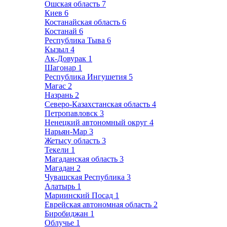
Ошская область
7
Киев
6
Костанайская область
6
Костанай
6
Республика Тыва
6
Кызыл
4
Ак-Довурак
1
Шагонар
1
Республика Ингушетия
5
Магас
2
Назрань
2
Северо-Казахстанская область
4
Петропавловск
3
Ненецкий автономный округ
4
Нарьян-Мар
3
Жетысу область
3
Текели
1
Магаданская область
3
Магадан
2
Чувашская Республика
3
Алатырь
1
Мариинский Посад
1
Еврейская автономная область
2
Биробиджан
1
Облучье
1