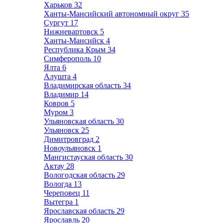
Харьков
32
Ханты-Мансийский автономный округ
35
Сургут
17
Нижневартовск
5
Ханты-Мансийск
4
Республика Крым
34
Симферополь
10
Ялта
6
Алушта
4
Владимирская область
34
Владимир
14
Ковров
5
Муром
3
Ульяновская область
30
Ульяновск
25
Димитровград
2
Новоульяновск
1
Мангистауская область
30
Актау
28
Вологодская область
29
Вологда
13
Череповец
11
Вытегра
1
Ярославская область
29
Ярославль
20