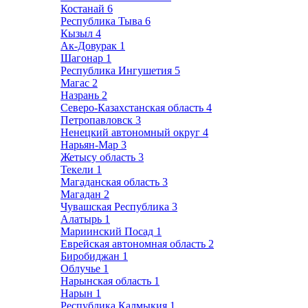
Костанай
6
Республика Тыва
6
Кызыл
4
Ак-Довурак
1
Шагонар
1
Республика Ингушетия
5
Магас
2
Назрань
2
Северо-Казахстанская область
4
Петропавловск
3
Ненецкий автономный округ
4
Нарьян-Мар
3
Жетысу область
3
Текели
1
Магаданская область
3
Магадан
2
Чувашская Республика
3
Алатырь
1
Мариинский Посад
1
Еврейская автономная область
2
Биробиджан
1
Облучье
1
Нарынская область
1
Нарын
1
Республика Калмыкия
1