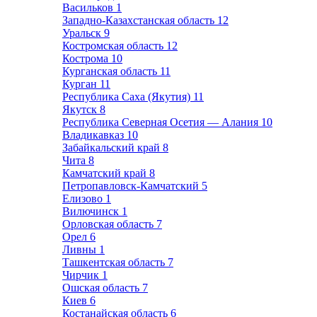
Васильков
1
Западно-Казахстанская область
12
Уральск
9
Костромская область
12
Кострома
10
Курганская область
11
Курган
11
Республика Саха (Якутия)
11
Якутск
8
Республика Северная Осетия — Алания
10
Владикавказ
10
Забайкальский край
8
Чита
8
Камчатский край
8
Петропавловск-Камчатский
5
Елизово
1
Вилючинск
1
Орловская область
7
Орел
6
Ливны
1
Ташкентская область
7
Чирчик
1
Ошская область
7
Киев
6
Костанайская область
6