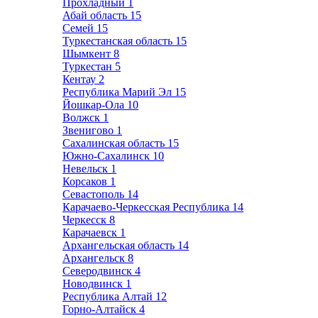
Прохладный
1
Абай область
15
Семей
15
Туркестанская область
15
Шымкент
8
Туркестан
5
Кентау
2
Республика Марий Эл
15
Йошкар-Ола
10
Волжск
1
Звенигово
1
Сахалинская область
15
Южно-Сахалинск
10
Невельск
1
Корсаков
1
Севастополь
14
Карачаево-Черкесская Республика
14
Черкесск
8
Карачаевск
1
Архангельская область
14
Архангельск
8
Северодвинск
4
Новодвинск
1
Республика Алтай
12
Горно-Алтайск
4