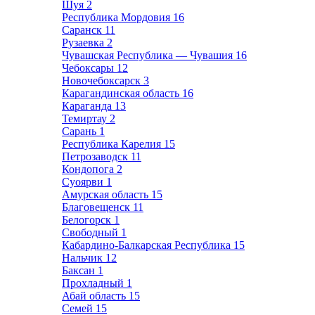
Шуя
2
Республика Мордовия
16
Саранск
11
Рузаевка
2
Чувашская Республика — Чувашия
16
Чебоксары
12
Новочебоксарск
3
Карагандинская область
16
Караганда
13
Темиртау
2
Сарань
1
Республика Карелия
15
Петрозаводск
11
Кондопога
2
Суоярви
1
Амурская область
15
Благовещенск
11
Белогорск
1
Свободный
1
Кабардино-Балкарская Республика
15
Нальчик
12
Баксан
1
Прохладный
1
Абай область
15
Семей
15