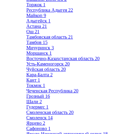
Торжок
1
Республика Адыгея
22
Майкоп
9
Адыгейск
1
Астана
21
Ош
21
Тамбовская область
21
Тамбов
15
Мичуринск
3
Моршанск
1
Восточно-Казахстанская область
20
Усть-Каменогорск
20
Чуйская область
20
Кара-Балта
2
Кант
1
Токмок
1
Чеченская Республика
20
Грозный
16
Шали
2
Гудермес
1
Смоленская область
20
Смоленск
14
Ярцево
2
Сафоново
1
Ямало-Ненецкий автономный округ
18