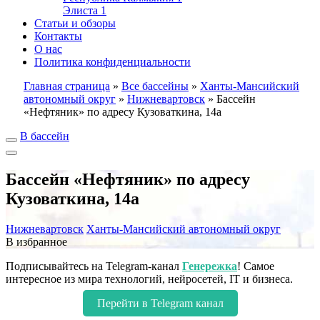
Элиста
1
Статьи и обзоры
Контакты
О нас
Политика конфиденциальности
Главная страница
»
Все бассейны
»
Ханты-Мансийский
автономный округ
»
Нижневартовск
»
Бассейн
«Нефтяник» по адресу Кузоваткина, 14а
В бассейн
Бассейн «Нефтяник» по адресу
Кузоваткина, 14а
Нижневартовск
Ханты-Мансийский автономный округ
В избранное
Подписывайтесь на Telegram-канал
Генережка
! Самое
интересное из мира технологий, нейросетей, IT и бизнеса.
Перейти в Telegram канал