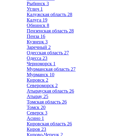
Рыбинск
3
Углич
1
Калужская область
28
Калуга
19
Обнинск
8
Пензенская область
28
Пенза
16
Кузнецк
3
Заречный
2
Одесская область
27
Одесса
23
Черноморск
1
Мурманская область
27
Мурманск
10
Кировск
2
Североморск
2
Атырауская область
26
Атырау
25
Томская область
26
Томск
20
Северск
3
Асино
1
Кировская область
26
Киров
23
Кирово-Чепецк
2