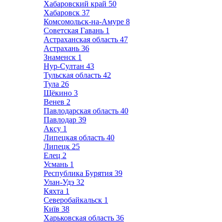
Хабаровский край
50
Хабаровск
37
Комсомольск-на-Амуре
8
Советская Гавань
1
Астраханская область
47
Астрахань
36
Знаменск
1
Нур-Султан
43
Тульская область
42
Тула
26
Щёкино
3
Венев
2
Павлодарская область
40
Павлодар
39
Аксу
1
Липецкая область
40
Липецк
25
Елец
2
Усмань
1
Республика Бурятия
39
Улан-Удэ
32
Кяхта
1
Северобайкальск
1
Київ
38
Харьковская область
36