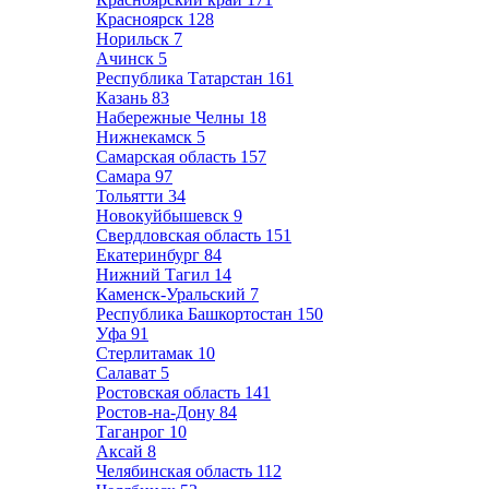
Красноярск
128
Норильск
7
Ачинск
5
Республика Татарстан
161
Казань
83
Набережные Челны
18
Нижнекамск
5
Самарская область
157
Самара
97
Тольятти
34
Новокуйбышевск
9
Свердловская область
151
Екатеринбург
84
Нижний Тагил
14
Каменск-Уральский
7
Республика Башкортостан
150
Уфа
91
Стерлитамак
10
Салават
5
Ростовская область
141
Ростов-на-Дону
84
Таганрог
10
Аксай
8
Челябинская область
112