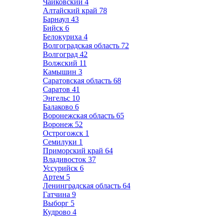
Чайковский
4
Алтайский край
78
Барнаул
43
Бийск
6
Белокуриха
4
Волгоградская область
72
Волгоград
42
Волжский
11
Камышин
3
Саратовская область
68
Саратов
41
Энгельс
10
Балаково
6
Воронежская область
65
Воронеж
52
Острогожск
1
Семилуки
1
Приморский край
64
Владивосток
37
Уссурийск
6
Артем
5
Ленинградская область
64
Гатчина
9
Выборг
5
Кудрово
4