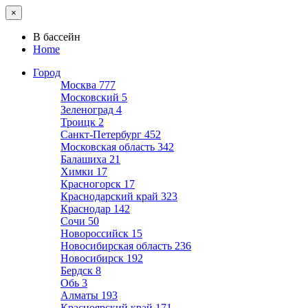
×
В бассейн
Home
Город
Москва
777
Московский
5
Зеленоград
4
Троицк
2
Санкт-Петербург
452
Московская область
342
Балашиха
21
Химки
17
Красногорск
17
Краснодарский край
323
Краснодар
142
Сочи
50
Новороссийск
15
Новосибирская область
236
Новосибирск
192
Бердск
8
Обь
3
Алматы
193
Красноярский край
171