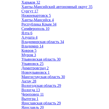
Харьков
32
Ханты-Мансийский автономный округ
35
Сургут
17
Нижневартовск
5
Ханты-Мансийск
4
Республика Крым
34
Симферополь
10
Ялта
6
Алушта
4
Владимирская область
34
Владимир
14
Ковров
5
Муром
3
Ульяновская область
30
Ульяновск
25
Димитровград
2
Новоульяновск
1
Мангистауская область
30
Актау
28
Вологодская область
29
Вологда
13
Череповец
11
Вытегра
1
Ярославская область
29
Ярославль
20