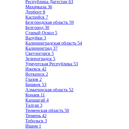
Республика Дагестан
63
Махачкала
36
Дербент
8
Каспийск
7
Белгородская область
59
Белгород
30
Старый Оскол
5
Валуйки
3
Калининградская область
54
Калининград
37
Светлогорск
5
Зеленоградск
5
Удмуртская Республика
53
Ижевск
42
Воткинск
2
Глазов
2
Бишкек
53
Алматинская область
52
Конаев
11
Капшагай
4
Талгар
3
Тюменская область
50
Тюмень
42
Тобольск
3
Ишим
1