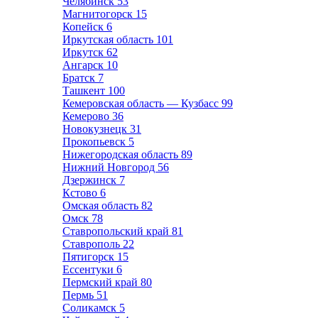
Челябинск
53
Магнитогорск
15
Копейск
6
Иркутская область
101
Иркутск
62
Ангарск
10
Братск
7
Ташкент
100
Кемеровская область — Кузбасс
99
Кемерово
36
Новокузнецк
31
Прокопьевск
5
Нижегородская область
89
Нижний Новгород
56
Дзержинск
7
Кстово
6
Омская область
82
Омск
78
Ставропольский край
81
Ставрополь
22
Пятигорск
15
Ессентуки
6
Пермский край
80
Пермь
51
Соликамск
5