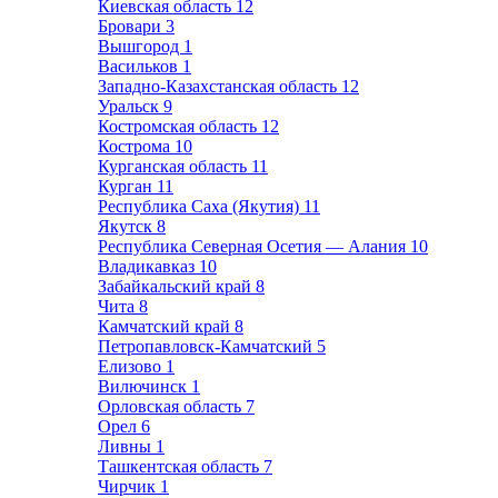
Киевская область
12
Бровари
3
Вышгород
1
Васильков
1
Западно-Казахстанская область
12
Уральск
9
Костромская область
12
Кострома
10
Курганская область
11
Курган
11
Республика Саха (Якутия)
11
Якутск
8
Республика Северная Осетия — Алания
10
Владикавказ
10
Забайкальский край
8
Чита
8
Камчатский край
8
Петропавловск-Камчатский
5
Елизово
1
Вилючинск
1
Орловская область
7
Орел
6
Ливны
1
Ташкентская область
7
Чирчик
1