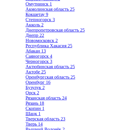
Омутнинск
1
Акмолинская область
25
Кокшетау
9
Степногорск
3
Акколь
2
Днепропетровская область
25
Днепр
22
Новомосковск
2
Республика Хакасия
25
Абакан
13
Саяногорск
4
Черногорск
3
Актюбинская область
25
Актобе
25
Оренбургская область
25
Оренбург
16
Бузулук
2
Орск
2
Рязанская область
24
Рязань
18
Скопин
1
Шацк
1
Тверская область
23
Тверь
14
Вышний Волочёк
2