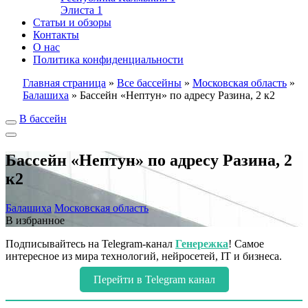
Элиста
1
Статьи и обзоры
Контакты
О нас
Политика конфиденциальности
Главная страница
»
Все бассейны
»
Московская область
»
Балашиха
»
Бассейн «Нептун» по адресу Разина, 2 к2
В бассейн
Бассейн «Нептун» по адресу Разина, 2
к2
Балашиха
Московская область
В избранное
Подписывайтесь на Telegram-канал
Генережка
! Самое
интересное из мира технологий, нейросетей, IT и бизнеса.
Перейти в Telegram канал