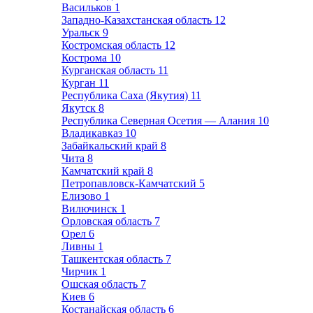
Васильков
1
Западно-Казахстанская область
12
Уральск
9
Костромская область
12
Кострома
10
Курганская область
11
Курган
11
Республика Саха (Якутия)
11
Якутск
8
Республика Северная Осетия — Алания
10
Владикавказ
10
Забайкальский край
8
Чита
8
Камчатский край
8
Петропавловск-Камчатский
5
Елизово
1
Вилючинск
1
Орловская область
7
Орел
6
Ливны
1
Ташкентская область
7
Чирчик
1
Ошская область
7
Киев
6
Костанайская область
6