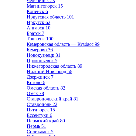
Челябинск
53
Магнитогорск
15
Копейск
6
Иркутская область
101
Иркутск
62
Ангарск
10
Братск
7
Ташкент
100
Кемеровская область — Кузбасс
99
Кемерово
36
Новокузнецк
31
Прокопьевск
5
Нижегородская область
89
Нижний Новгород
56
Дзержинск
7
Кстово
6
Омская область
82
Омск
78
Ставропольский край
81
Ставрополь
22
Пятигорск
15
Ессентуки
6
Пермский край
80
Пермь
51
Соликамск
5