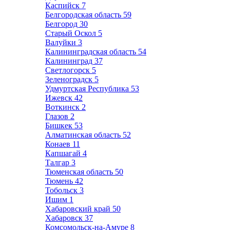
Каспийск
7
Белгородская область
59
Белгород
30
Старый Оскол
5
Валуйки
3
Калининградская область
54
Калининград
37
Светлогорск
5
Зеленоградск
5
Удмуртская Республика
53
Ижевск
42
Воткинск
2
Глазов
2
Бишкек
53
Алматинская область
52
Конаев
11
Капшагай
4
Талгар
3
Тюменская область
50
Тюмень
42
Тобольск
3
Ишим
1
Хабаровский край
50
Хабаровск
37
Комсомольск-на-Амуре
8