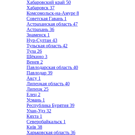
Хабаровский край
50
Хабаровск
37
Комсомольск-на-Амуре
8
Советская Гавань
1
Астраханская область
47
Астрахань
36
Знаменск
1
Нур-Султан
43
Тульская область
42
Тула
26
Щёкино
3
Венев
2
Павлодарская область
40
Павлодар
39
Аксу
1
Липецкая область
40
Липецк
25
Елец
2
Усмань
1
Республика Бурятия
39
Улан-Удэ
32
Кяхта
1
Северобайкальск
1
Київ
38
Харьковская область
36