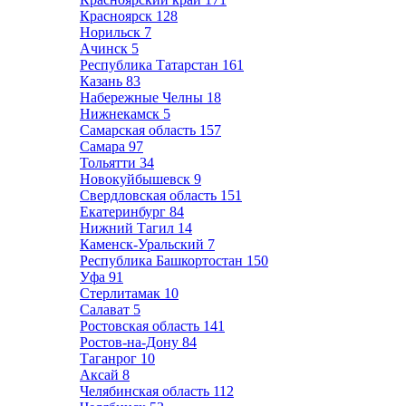
Красноярск
128
Норильск
7
Ачинск
5
Республика Татарстан
161
Казань
83
Набережные Челны
18
Нижнекамск
5
Самарская область
157
Самара
97
Тольятти
34
Новокуйбышевск
9
Свердловская область
151
Екатеринбург
84
Нижний Тагил
14
Каменск-Уральский
7
Республика Башкортостан
150
Уфа
91
Стерлитамак
10
Салават
5
Ростовская область
141
Ростов-на-Дону
84
Таганрог
10
Аксай
8
Челябинская область
112