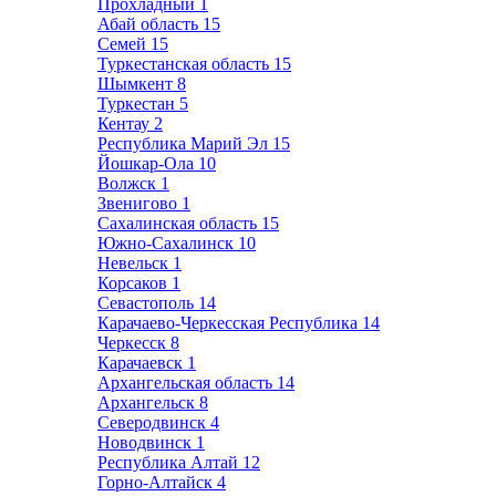
Прохладный
1
Абай область
15
Семей
15
Туркестанская область
15
Шымкент
8
Туркестан
5
Кентау
2
Республика Марий Эл
15
Йошкар-Ола
10
Волжск
1
Звенигово
1
Сахалинская область
15
Южно-Сахалинск
10
Невельск
1
Корсаков
1
Севастополь
14
Карачаево-Черкесская Республика
14
Черкесск
8
Карачаевск
1
Архангельская область
14
Архангельск
8
Северодвинск
4
Новодвинск
1
Республика Алтай
12
Горно-Алтайск
4