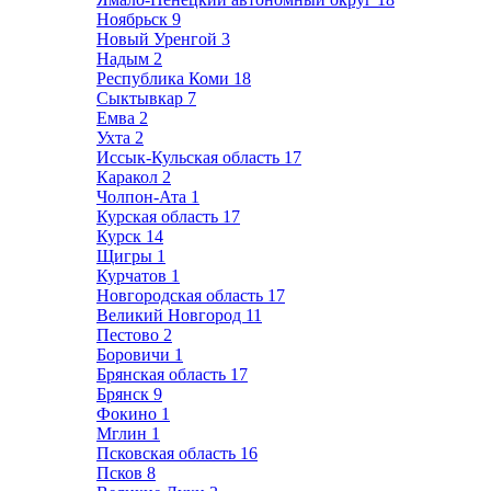
Ноябрьск
9
Новый Уренгой
3
Надым
2
Республика Коми
18
Сыктывкар
7
Емва
2
Ухта
2
Иссык-Кульская область
17
Каракол
2
Чолпон-Ата
1
Курская область
17
Курск
14
Щигры
1
Курчатов
1
Новгородская область
17
Великий Новгород
11
Пестово
2
Боровичи
1
Брянская область
17
Брянск
9
Фокино
1
Мглин
1
Псковская область
16
Псков
8