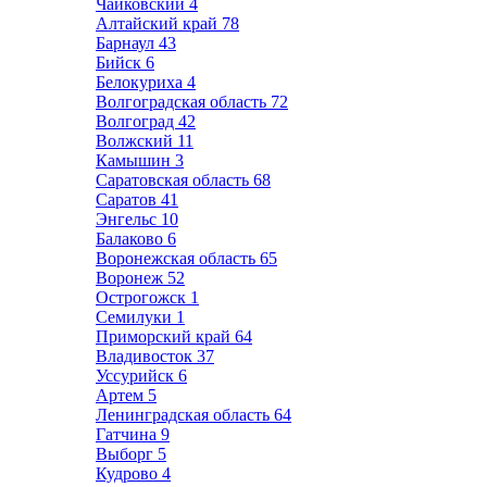
Чайковский
4
Алтайский край
78
Барнаул
43
Бийск
6
Белокуриха
4
Волгоградская область
72
Волгоград
42
Волжский
11
Камышин
3
Саратовская область
68
Саратов
41
Энгельс
10
Балаково
6
Воронежская область
65
Воронеж
52
Острогожск
1
Семилуки
1
Приморский край
64
Владивосток
37
Уссурийск
6
Артем
5
Ленинградская область
64
Гатчина
9
Выборг
5
Кудрово
4