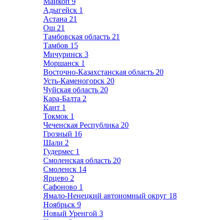
Майкоп
9
Адыгейск
1
Астана
21
Ош
21
Тамбовская область
21
Тамбов
15
Мичуринск
3
Моршанск
1
Восточно-Казахстанская область
20
Усть-Каменогорск
20
Чуйская область
20
Кара-Балта
2
Кант
1
Токмок
1
Чеченская Республика
20
Грозный
16
Шали
2
Гудермес
1
Смоленская область
20
Смоленск
14
Ярцево
2
Сафоново
1
Ямало-Ненецкий автономный округ
18
Ноябрьск
9
Новый Уренгой
3