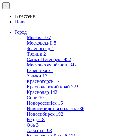
×
В бассейн
Home
Город
Москва
777
Московский
5
Зеленоград
4
Троицк
2
Санкт-Петербург
452
Московская область
342
Балашиха
21
Химки
17
Красногорск
17
Краснодарский край
323
Краснодар
142
Сочи
50
Новороссийск
15
Новосибирская область
236
Новосибирск
192
Бердск
8
Обь
3
Алматы
193
Красноярский край
171