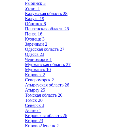
Рыбинск
3
Углич
1
Калужская область
28
Калуга
19
Обнинск
8
Пензенская область
28
Пенза
16
Кузнецк
3
Заречный
2
Одесская область
27
Одесса
23
Черноморск
1
Мурманская область
27
Мурманск
10
Кировск
2
Североморск
2
Атырауская область
26
Атырау
25
Томская область
26
Томск
20
Северск
3
Асино
1
Кировская область
26
Киров
23
Кирово-Чепецк
2