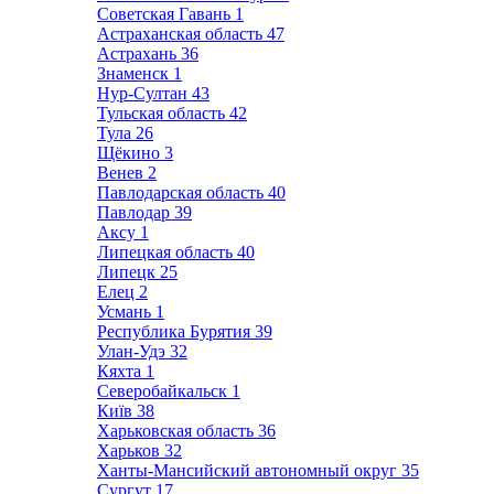
Советская Гавань
1
Астраханская область
47
Астрахань
36
Знаменск
1
Нур-Султан
43
Тульская область
42
Тула
26
Щёкино
3
Венев
2
Павлодарская область
40
Павлодар
39
Аксу
1
Липецкая область
40
Липецк
25
Елец
2
Усмань
1
Республика Бурятия
39
Улан-Удэ
32
Кяхта
1
Северобайкальск
1
Київ
38
Харьковская область
36
Харьков
32
Ханты-Мансийский автономный округ
35
Сургут
17