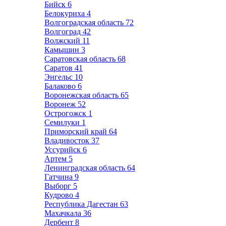
Бийск
6
Белокуриха
4
Волгоградская область
72
Волгоград
42
Волжский
11
Камышин
3
Саратовская область
68
Саратов
41
Энгельс
10
Балаково
6
Воронежская область
65
Воронеж
52
Острогожск
1
Семилуки
1
Приморский край
64
Владивосток
37
Уссурийск
6
Артем
5
Ленинградская область
64
Гатчина
9
Выборг
5
Кудрово
4
Республика Дагестан
63
Махачкала
36
Дербент
8