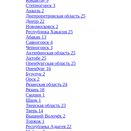
Кокшетау
9
Степногорск
3
Акколь
2
Днепропетровская область
25
Днепр
22
Новомосковск
2
Республика Хакасия
25
Абакан
13
Саяногорск
4
Черногорск
3
Актюбинская область
25
Актобе
25
Оренбургская область
25
Оренбург
16
Бузулук
2
Орск
2
Рязанская область
24
Рязань
18
Скопин
1
Шацк
1
Тверская область
23
Тверь
14
Вышний Волочёк
2
Торжок
1
Республика Адыгея
22