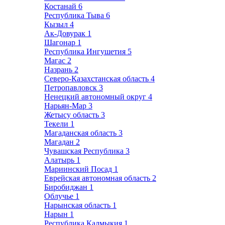
Костанай
6
Республика Тыва
6
Кызыл
4
Ак-Довурак
1
Шагонар
1
Республика Ингушетия
5
Магас
2
Назрань
2
Северо-Казахстанская область
4
Петропавловск
3
Ненецкий автономный округ
4
Нарьян-Мар
3
Жетысу область
3
Текели
1
Магаданская область
3
Магадан
2
Чувашская Республика
3
Алатырь
1
Мариинский Посад
1
Еврейская автономная область
2
Биробиджан
1
Облучье
1
Нарынская область
1
Нарын
1
Республика Калмыкия
1