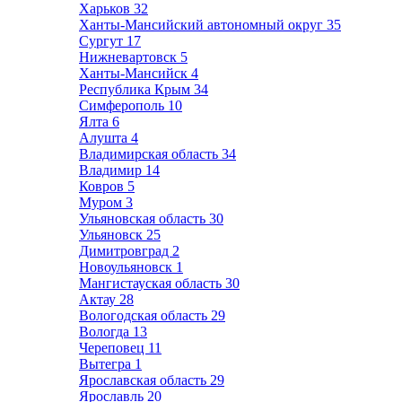
Харьков
32
Ханты-Мансийский автономный округ
35
Сургут
17
Нижневартовск
5
Ханты-Мансийск
4
Республика Крым
34
Симферополь
10
Ялта
6
Алушта
4
Владимирская область
34
Владимир
14
Ковров
5
Муром
3
Ульяновская область
30
Ульяновск
25
Димитровград
2
Новоульяновск
1
Мангистауская область
30
Актау
28
Вологодская область
29
Вологда
13
Череповец
11
Вытегра
1
Ярославская область
29
Ярославль
20