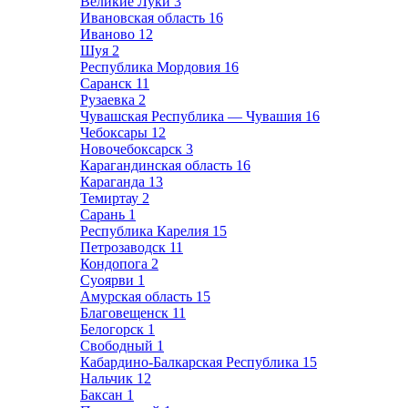
Великие Луки
3
Ивановская область
16
Иваново
12
Шуя
2
Республика Мордовия
16
Саранск
11
Рузаевка
2
Чувашская Республика — Чувашия
16
Чебоксары
12
Новочебоксарск
3
Карагандинская область
16
Караганда
13
Темиртау
2
Сарань
1
Республика Карелия
15
Петрозаводск
11
Кондопога
2
Суоярви
1
Амурская область
15
Благовещенск
11
Белогорск
1
Свободный
1
Кабардино-Балкарская Республика
15
Нальчик
12
Баксан
1