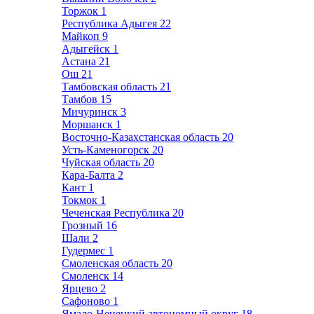
Торжок
1
Республика Адыгея
22
Майкоп
9
Адыгейск
1
Астана
21
Ош
21
Тамбовская область
21
Тамбов
15
Мичуринск
3
Моршанск
1
Восточно-Казахстанская область
20
Усть-Каменогорск
20
Чуйская область
20
Кара-Балта
2
Кант
1
Токмок
1
Чеченская Республика
20
Грозный
16
Шали
2
Гудермес
1
Смоленская область
20
Смоленск
14
Ярцево
2
Сафоново
1
Ямало-Ненецкий автономный округ
18