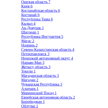
Ошская область
7
Киев
6
Костанайская область
6
Костанай
6
Республика Тыва
6
Кызыл
4
Ак-Довурак
1
Шагонар
1
Республика Ингушетия
5
Магас
2
Назрань
2
Северо-Казахстанская область
4
Петропавловск
3
Ненецкий автономный округ
4
Нарьян-Мар
3
Жетысу область
3
Текели
1
Магаданская область
3
Магадан
2
Чувашская Республика
3
Алатырь
1
Мариинский Посад
1
Еврейская автономная область
2
Биробиджан
1
Облучье
1