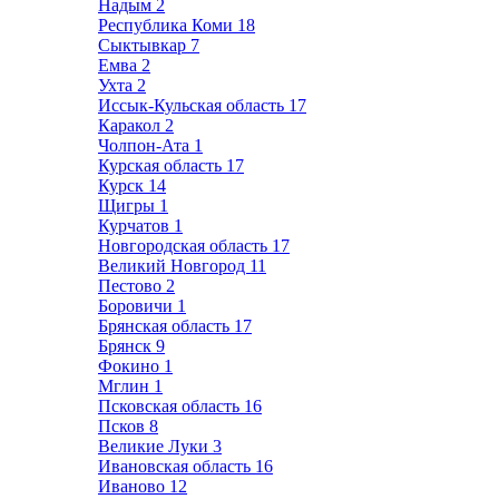
Надым
2
Республика Коми
18
Сыктывкар
7
Емва
2
Ухта
2
Иссык-Кульская область
17
Каракол
2
Чолпон-Ата
1
Курская область
17
Курск
14
Щигры
1
Курчатов
1
Новгородская область
17
Великий Новгород
11
Пестово
2
Боровичи
1
Брянская область
17
Брянск
9
Фокино
1
Мглин
1
Псковская область
16
Псков
8
Великие Луки
3
Ивановская область
16
Иваново
12