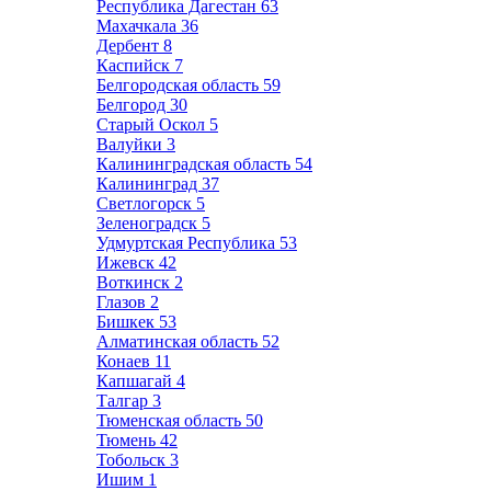
Республика Дагестан
63
Махачкала
36
Дербент
8
Каспийск
7
Белгородская область
59
Белгород
30
Старый Оскол
5
Валуйки
3
Калининградская область
54
Калининград
37
Светлогорск
5
Зеленоградск
5
Удмуртская Республика
53
Ижевск
42
Воткинск
2
Глазов
2
Бишкек
53
Алматинская область
52
Конаев
11
Капшагай
4
Талгар
3
Тюменская область
50
Тюмень
42
Тобольск
3
Ишим
1