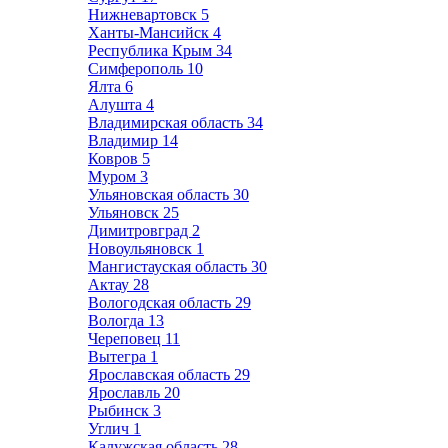
Нижневартовск
5
Ханты-Мансийск
4
Республика Крым
34
Симферополь
10
Ялта
6
Алушта
4
Владимирская область
34
Владимир
14
Ковров
5
Муром
3
Ульяновская область
30
Ульяновск
25
Димитровград
2
Новоульяновск
1
Мангистауская область
30
Актау
28
Вологодская область
29
Вологда
13
Череповец
11
Вытегра
1
Ярославская область
29
Ярославль
20
Рыбинск
3
Углич
1
Калужская область
28