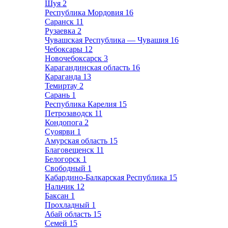
Шуя
2
Республика Мордовия
16
Саранск
11
Рузаевка
2
Чувашская Республика — Чувашия
16
Чебоксары
12
Новочебоксарск
3
Карагандинская область
16
Караганда
13
Темиртау
2
Сарань
1
Республика Карелия
15
Петрозаводск
11
Кондопога
2
Суоярви
1
Амурская область
15
Благовещенск
11
Белогорск
1
Свободный
1
Кабардино-Балкарская Республика
15
Нальчик
12
Баксан
1
Прохладный
1
Абай область
15
Семей
15