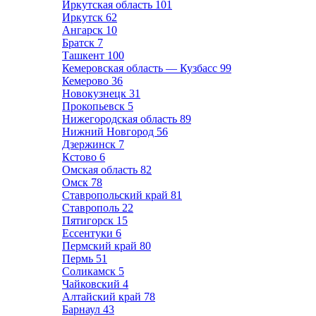
Иркутская область
101
Иркутск
62
Ангарск
10
Братск
7
Ташкент
100
Кемеровская область — Кузбасс
99
Кемерово
36
Новокузнецк
31
Прокопьевск
5
Нижегородская область
89
Нижний Новгород
56
Дзержинск
7
Кстово
6
Омская область
82
Омск
78
Ставропольский край
81
Ставрополь
22
Пятигорск
15
Ессентуки
6
Пермский край
80
Пермь
51
Соликамск
5
Чайковский
4
Алтайский край
78
Барнаул
43