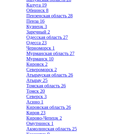
Калуга
19
Обнинск
8
Пензенская область
28
Пенза
16
Кузнецк
3
Заречный
2
Одесская область
27
Одесса
23
Черноморск
1
Мурманская область
27
Мурманск
10
Кировск
2
Североморск
2
Атырауская область
26
Атырау
25
Томская область
26
Томск
20
Северск
3
Асино
1
Кировская область
26
Киров
23
Кирово-Чепецк
2
Омутнинск
1
Акмолинская область
25