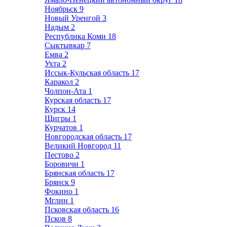
Ноябрьск
9
Новый Уренгой
3
Надым
2
Республика Коми
18
Сыктывкар
7
Емва
2
Ухта
2
Иссык-Кульская область
17
Каракол
2
Чолпон-Ата
1
Курская область
17
Курск
14
Щигры
1
Курчатов
1
Новгородская область
17
Великий Новгород
11
Пестово
2
Боровичи
1
Брянская область
17
Брянск
9
Фокино
1
Мглин
1
Псковская область
16
Псков
8