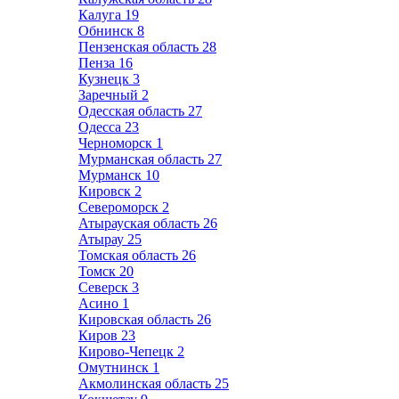
Калуга
19
Обнинск
8
Пензенская область
28
Пенза
16
Кузнецк
3
Заречный
2
Одесская область
27
Одесса
23
Черноморск
1
Мурманская область
27
Мурманск
10
Кировск
2
Североморск
2
Атырауская область
26
Атырау
25
Томская область
26
Томск
20
Северск
3
Асино
1
Кировская область
26
Киров
23
Кирово-Чепецк
2
Омутнинск
1
Акмолинская область
25