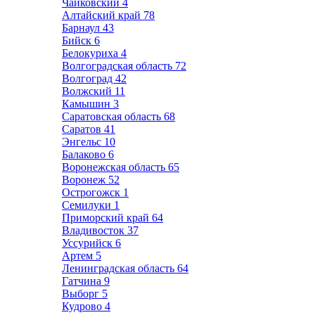
Чайковский
4
Алтайский край
78
Барнаул
43
Бийск
6
Белокуриха
4
Волгоградская область
72
Волгоград
42
Волжский
11
Камышин
3
Саратовская область
68
Саратов
41
Энгельс
10
Балаково
6
Воронежская область
65
Воронеж
52
Острогожск
1
Семилуки
1
Приморский край
64
Владивосток
37
Уссурийск
6
Артем
5
Ленинградская область
64
Гатчина
9
Выборг
5
Кудрово
4