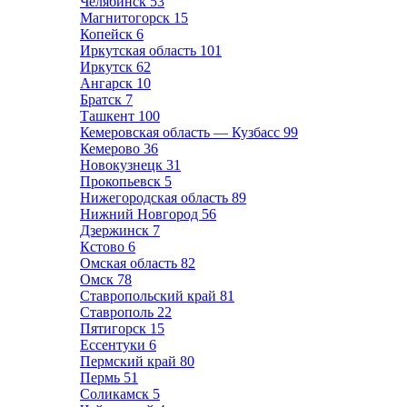
Челябинск
53
Магнитогорск
15
Копейск
6
Иркутская область
101
Иркутск
62
Ангарск
10
Братск
7
Ташкент
100
Кемеровская область — Кузбасс
99
Кемерово
36
Новокузнецк
31
Прокопьевск
5
Нижегородская область
89
Нижний Новгород
56
Дзержинск
7
Кстово
6
Омская область
82
Омск
78
Ставропольский край
81
Ставрополь
22
Пятигорск
15
Ессентуки
6
Пермский край
80
Пермь
51
Соликамск
5