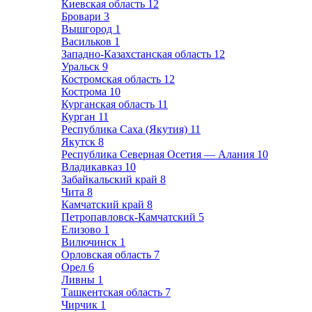
Киевская область
12
Бровари
3
Вышгород
1
Васильков
1
Западно-Казахстанская область
12
Уральск
9
Костромская область
12
Кострома
10
Курганская область
11
Курган
11
Республика Саха (Якутия)
11
Якутск
8
Республика Северная Осетия — Алания
10
Владикавказ
10
Забайкальский край
8
Чита
8
Камчатский край
8
Петропавловск-Камчатский
5
Елизово
1
Вилючинск
1
Орловская область
7
Орел
6
Ливны
1
Ташкентская область
7
Чирчик
1