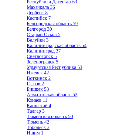
Республика Дагестан
63
Махачкала
36
Дербент
8
Каспийск
7
Белгородская область
59
Белгород
30
Старый Оскол
5
Валуйки
3
Калининградская область
54
Калининград
37
Светлогорск
5
Зеленоградск
5
Удмуртская Республика
53
Ижевск
42
Воткинск
2
Глазов
2
Бишкек
53
Алматинская область
52
Конаев
11
Капшагай
4
Талгар
3
Тюменская область
50
Тюмень
42
Тобольск
3
Ишим
1