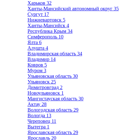
Харьков
32
Ханты-Мансийский автономный округ
35
Сургут
17
Нижневартовск
5
Ханты-Мансийск
4
Республика Крым
34
Симферополь
10
Ялта
6
Алушта
4
Владимирская область
34
Владимир
14
Ковров
5
Муром
3
Ульяновская область
30
Ульяновск
25
Димитровград
2
Новоульяновск
1
Мангистауская область
30
Актау
28
Вологодская область
29
Вологда
13
Череповец
11
Вытегра
1
Ярославская область
29
Ярославль
20