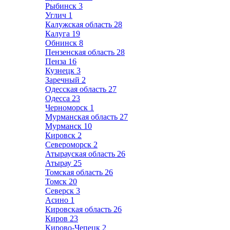
Рыбинск
3
Углич
1
Калужская область
28
Калуга
19
Обнинск
8
Пензенская область
28
Пенза
16
Кузнецк
3
Заречный
2
Одесская область
27
Одесса
23
Черноморск
1
Мурманская область
27
Мурманск
10
Кировск
2
Североморск
2
Атырауская область
26
Атырау
25
Томская область
26
Томск
20
Северск
3
Асино
1
Кировская область
26
Киров
23
Кирово-Чепецк
2