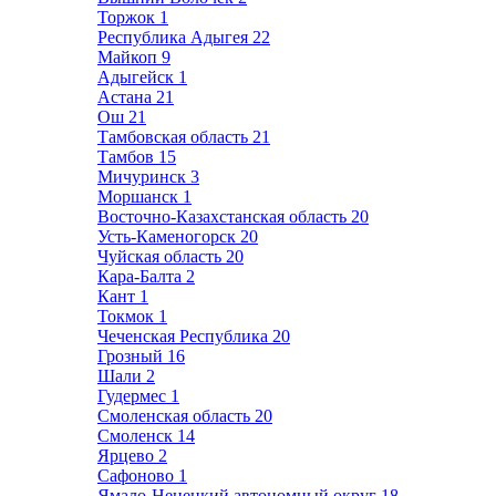
Торжок
1
Республика Адыгея
22
Майкоп
9
Адыгейск
1
Астана
21
Ош
21
Тамбовская область
21
Тамбов
15
Мичуринск
3
Моршанск
1
Восточно-Казахстанская область
20
Усть-Каменогорск
20
Чуйская область
20
Кара-Балта
2
Кант
1
Токмок
1
Чеченская Республика
20
Грозный
16
Шали
2
Гудермес
1
Смоленская область
20
Смоленск
14
Ярцево
2
Сафоново
1
Ямало-Ненецкий автономный округ
18