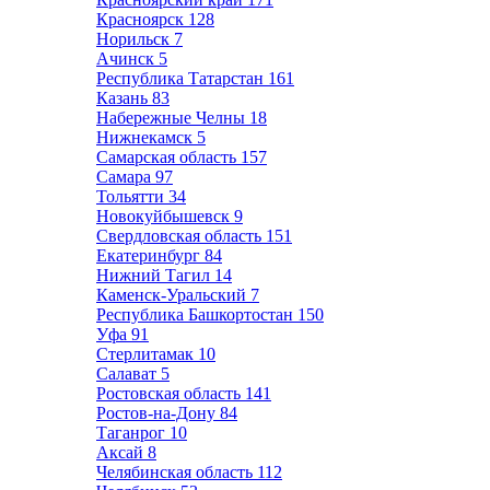
Красноярск
128
Норильск
7
Ачинск
5
Республика Татарстан
161
Казань
83
Набережные Челны
18
Нижнекамск
5
Самарская область
157
Самара
97
Тольятти
34
Новокуйбышевск
9
Свердловская область
151
Екатеринбург
84
Нижний Тагил
14
Каменск-Уральский
7
Республика Башкортостан
150
Уфа
91
Стерлитамак
10
Салават
5
Ростовская область
141
Ростов-на-Дону
84
Таганрог
10
Аксай
8
Челябинская область
112