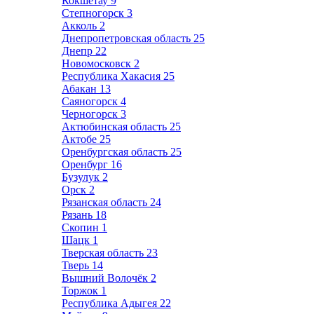
Кокшетау
9
Степногорск
3
Акколь
2
Днепропетровская область
25
Днепр
22
Новомосковск
2
Республика Хакасия
25
Абакан
13
Саяногорск
4
Черногорск
3
Актюбинская область
25
Актобе
25
Оренбургская область
25
Оренбург
16
Бузулук
2
Орск
2
Рязанская область
24
Рязань
18
Скопин
1
Шацк
1
Тверская область
23
Тверь
14
Вышний Волочёк
2
Торжок
1
Республика Адыгея
22