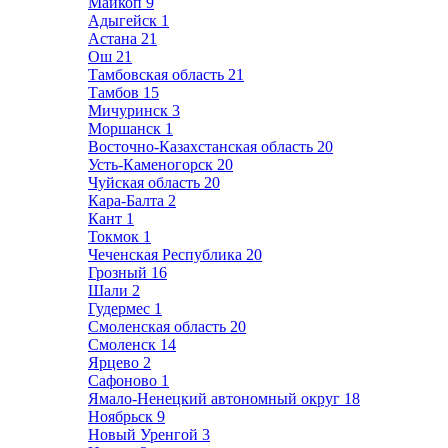
Майкоп
9
Адыгейск
1
Астана
21
Ош
21
Тамбовская область
21
Тамбов
15
Мичуринск
3
Моршанск
1
Восточно-Казахстанская область
20
Усть-Каменогорск
20
Чуйская область
20
Кара-Балта
2
Кант
1
Токмок
1
Чеченская Республика
20
Грозный
16
Шали
2
Гудермес
1
Смоленская область
20
Смоленск
14
Ярцево
2
Сафоново
1
Ямало-Ненецкий автономный округ
18
Ноябрьск
9
Новый Уренгой
3