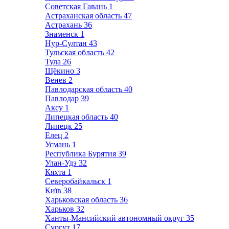
Советская Гавань
1
Астраханская область
47
Астрахань
36
Знаменск
1
Нур-Султан
43
Тульская область
42
Тула
26
Щёкино
3
Венев
2
Павлодарская область
40
Павлодар
39
Аксу
1
Липецкая область
40
Липецк
25
Елец
2
Усмань
1
Республика Бурятия
39
Улан-Удэ
32
Кяхта
1
Северобайкальск
1
Київ
38
Харьковская область
36
Харьков
32
Ханты-Мансийский автономный округ
35
Сургут
17