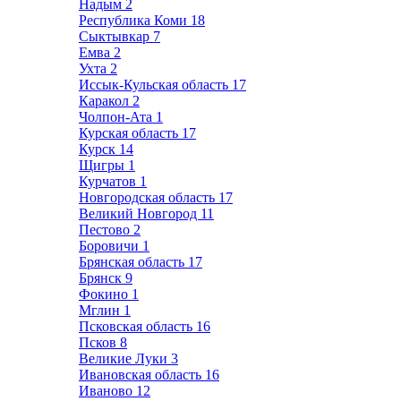
Надым
2
Республика Коми
18
Сыктывкар
7
Емва
2
Ухта
2
Иссык-Кульская область
17
Каракол
2
Чолпон-Ата
1
Курская область
17
Курск
14
Щигры
1
Курчатов
1
Новгородская область
17
Великий Новгород
11
Пестово
2
Боровичи
1
Брянская область
17
Брянск
9
Фокино
1
Мглин
1
Псковская область
16
Псков
8
Великие Луки
3
Ивановская область
16
Иваново
12