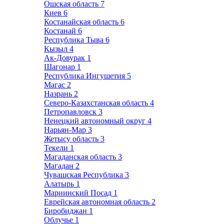
Ошская область
7
Киев
6
Костанайская область
6
Костанай
6
Республика Тыва
6
Кызыл
4
Ак-Довурак
1
Шагонар
1
Республика Ингушетия
5
Магас
2
Назрань
2
Северо-Казахстанская область
4
Петропавловск
3
Ненецкий автономный округ
4
Нарьян-Мар
3
Жетысу область
3
Текели
1
Магаданская область
3
Магадан
2
Чувашская Республика
3
Алатырь
1
Мариинский Посад
1
Еврейская автономная область
2
Биробиджан
1
Облучье
1