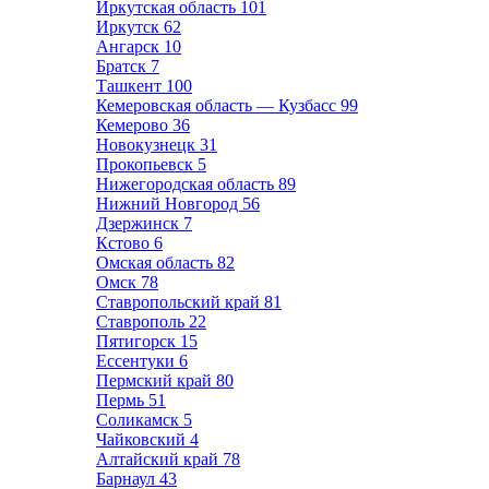
Иркутская область
101
Иркутск
62
Ангарск
10
Братск
7
Ташкент
100
Кемеровская область — Кузбасс
99
Кемерово
36
Новокузнецк
31
Прокопьевск
5
Нижегородская область
89
Нижний Новгород
56
Дзержинск
7
Кстово
6
Омская область
82
Омск
78
Ставропольский край
81
Ставрополь
22
Пятигорск
15
Ессентуки
6
Пермский край
80
Пермь
51
Соликамск
5
Чайковский
4
Алтайский край
78
Барнаул
43