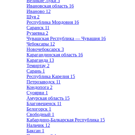
Великие Луки
3
Ивановская область
16
Иваново
12
Шуя
2
Республика Мордовия
16
Саранск
11
Рузаевка
2
Чувашская Республика — Чувашия
16
Чебоксары
12
Новочебоксарск
3
Карагандинская область
16
Караганда
13
Темиртау
2
Сарань
1
Республика Карелия
15
Петрозаводск
11
Кондопога
2
Суоярви
1
Амурская область
15
Благовещенск
11
Белогорск
1
Свободный
1
Кабардино-Балкарская Республика
15
Нальчик
12
Баксан
1