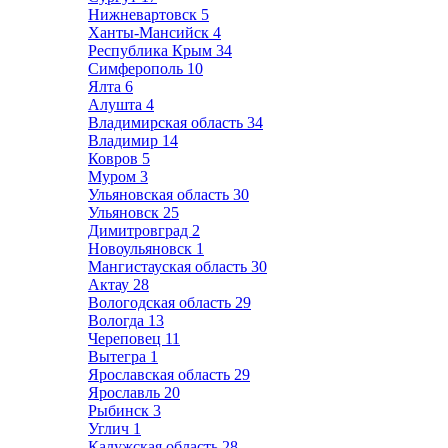
Нижневартовск
5
Ханты-Мансийск
4
Республика Крым
34
Симферополь
10
Ялта
6
Алушта
4
Владимирская область
34
Владимир
14
Ковров
5
Муром
3
Ульяновская область
30
Ульяновск
25
Димитровград
2
Новоульяновск
1
Мангистауская область
30
Актау
28
Вологодская область
29
Вологда
13
Череповец
11
Вытегра
1
Ярославская область
29
Ярославль
20
Рыбинск
3
Углич
1
Калужская область
28