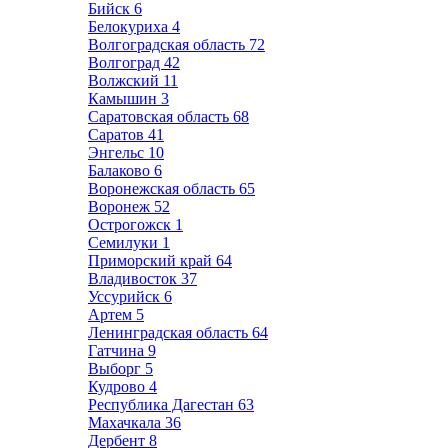
Бийск
6
Белокуриха
4
Волгоградская область
72
Волгоград
42
Волжский
11
Камышин
3
Саратовская область
68
Саратов
41
Энгельс
10
Балаково
6
Воронежская область
65
Воронеж
52
Острогожск
1
Семилуки
1
Приморский край
64
Владивосток
37
Уссурийск
6
Артем
5
Ленинградская область
64
Гатчина
9
Выборг
5
Кудрово
4
Республика Дагестан
63
Махачкала
36
Дербент
8