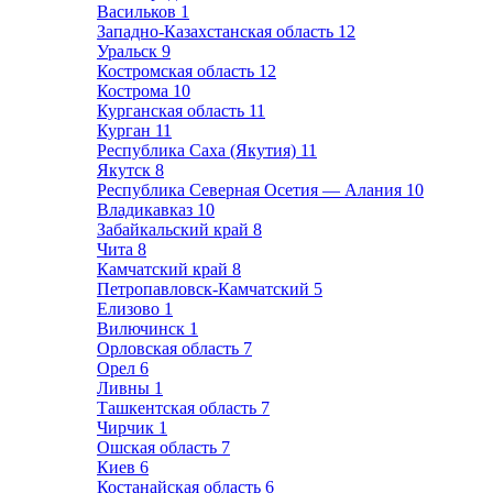
Васильков
1
Западно-Казахстанская область
12
Уральск
9
Костромская область
12
Кострома
10
Курганская область
11
Курган
11
Республика Саха (Якутия)
11
Якутск
8
Республика Северная Осетия — Алания
10
Владикавказ
10
Забайкальский край
8
Чита
8
Камчатский край
8
Петропавловск-Камчатский
5
Елизово
1
Вилючинск
1
Орловская область
7
Орел
6
Ливны
1
Ташкентская область
7
Чирчик
1
Ошская область
7
Киев
6
Костанайская область
6