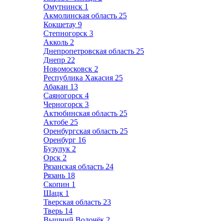
Омутнинск
1
Акмолинская область
25
Кокшетау
9
Степногорск
3
Акколь
2
Днепропетровская область
25
Днепр
22
Новомосковск
2
Республика Хакасия
25
Абакан
13
Саяногорск
4
Черногорск
3
Актюбинская область
25
Актобе
25
Оренбургская область
25
Оренбург
16
Бузулук
2
Орск
2
Рязанская область
24
Рязань
18
Скопин
1
Шацк
1
Тверская область
23
Тверь
14
Вышний Волочёк
2