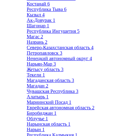
Костанай
6
Республика Тыва
6
Кызыл
4
Ак-Довурак
1
Шагонар
1
Республика Ингушетия
5
Магас
2
Назрань
2
Северо-Казахстанская область
4
Петропавловск
3
Ненецкий автономный округ
4
Нарьян-Мар
3
Жетысу область
3
Текели
1
Магаданская область
3
Магадан
2
Чувашская Республика
3
Алатырь
1
Мариинский Посад
1
Еврейская автономная область
2
Биробиджан
1
Облучье
1
Нарынская область
1
Нарын
1
Республика Калмыкия
1