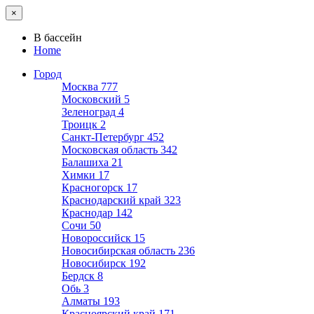
×
В бассейн
Home
Город
Москва
777
Московский
5
Зеленоград
4
Троицк
2
Санкт-Петербург
452
Московская область
342
Балашиха
21
Химки
17
Красногорск
17
Краснодарский край
323
Краснодар
142
Сочи
50
Новороссийск
15
Новосибирская область
236
Новосибирск
192
Бердск
8
Обь
3
Алматы
193
Красноярский край
171