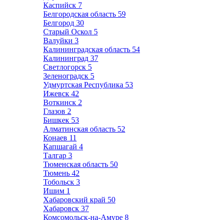
Каспийск
7
Белгородская область
59
Белгород
30
Старый Оскол
5
Валуйки
3
Калининградская область
54
Калининград
37
Светлогорск
5
Зеленоградск
5
Удмуртская Республика
53
Ижевск
42
Воткинск
2
Глазов
2
Бишкек
53
Алматинская область
52
Конаев
11
Капшагай
4
Талгар
3
Тюменская область
50
Тюмень
42
Тобольск
3
Ишим
1
Хабаровский край
50
Хабаровск
37
Комсомольск-на-Амуре
8