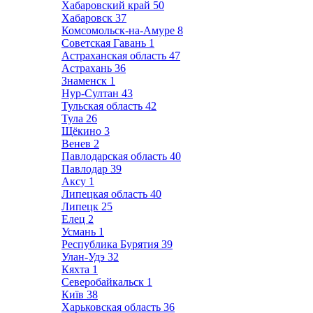
Хабаровский край
50
Хабаровск
37
Комсомольск-на-Амуре
8
Советская Гавань
1
Астраханская область
47
Астрахань
36
Знаменск
1
Нур-Султан
43
Тульская область
42
Тула
26
Щёкино
3
Венев
2
Павлодарская область
40
Павлодар
39
Аксу
1
Липецкая область
40
Липецк
25
Елец
2
Усмань
1
Республика Бурятия
39
Улан-Удэ
32
Кяхта
1
Северобайкальск
1
Київ
38
Харьковская область
36