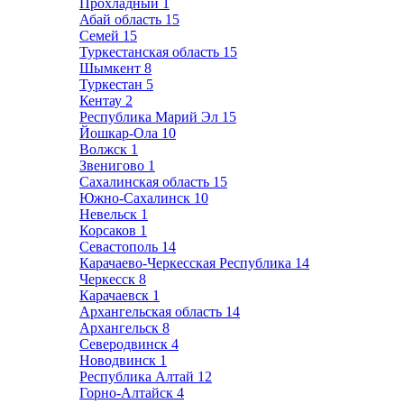
Прохладный
1
Абай область
15
Семей
15
Туркестанская область
15
Шымкент
8
Туркестан
5
Кентау
2
Республика Марий Эл
15
Йошкар-Ола
10
Волжск
1
Звенигово
1
Сахалинская область
15
Южно-Сахалинск
10
Невельск
1
Корсаков
1
Севастополь
14
Карачаево-Черкесская Республика
14
Черкесск
8
Карачаевск
1
Архангельская область
14
Архангельск
8
Северодвинск
4
Новодвинск
1
Республика Алтай
12
Горно-Алтайск
4