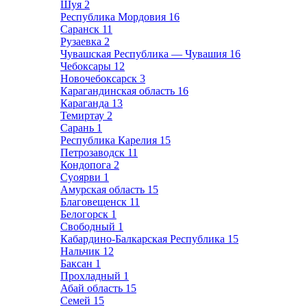
Шуя
2
Республика Мордовия
16
Саранск
11
Рузаевка
2
Чувашская Республика — Чувашия
16
Чебоксары
12
Новочебоксарск
3
Карагандинская область
16
Караганда
13
Темиртау
2
Сарань
1
Республика Карелия
15
Петрозаводск
11
Кондопога
2
Суоярви
1
Амурская область
15
Благовещенск
11
Белогорск
1
Свободный
1
Кабардино-Балкарская Республика
15
Нальчик
12
Баксан
1
Прохладный
1
Абай область
15
Семей
15