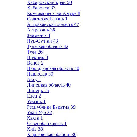
Хабаровский край
50
Хабаровск
37
Комсомольск-на-Амуре
8
Советская Гавань
1
Астраханская область
47
Астрахань
36
Знаменск
1
Нур-Султан
43
Тульская область
42
Тула
26
Щёкино
3
Венев
2
Павлодарская область
40
Павлодар
39
Аксу
1
Липецкая область
40
Липецк
25
Елец
2
Усмань
1
Республика Бурятия
39
Улан-Удэ
32
Кяхта
1
Северобайкальск
1
Київ
38
Харьковская область
36