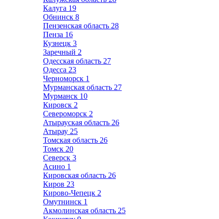
Калуга
19
Обнинск
8
Пензенская область
28
Пенза
16
Кузнецк
3
Заречный
2
Одесская область
27
Одесса
23
Черноморск
1
Мурманская область
27
Мурманск
10
Кировск
2
Североморск
2
Атырауская область
26
Атырау
25
Томская область
26
Томск
20
Северск
3
Асино
1
Кировская область
26
Киров
23
Кирово-Чепецк
2
Омутнинск
1
Акмолинская область
25