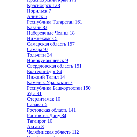
Красноярск
128
Норильск
7
Ачинск
5
Республика Татарстан
161
Казань
83
Набережные Челны
18
Нижнекамск
5
Самарская область
157
Самара
97
Тольятти
34
Новокуйбышевск
9
Свердловская область
151
Екатеринбург
84
Нижний Тагил
14
Каменск-Уральский
7
Республика Башкортостан
150
Уфа
91
Стерлитамак
10
Салават
5
Ростовская область
141
Ростов-на-Дону
84
Таганрог
10
Аксай
8
Челябинская область
112