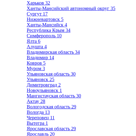
Харьков
32
Ханты-Мансийский автономный округ
35
Сургут
17
Нижневартовск
5
Ханты-Мансийск
4
Республика Крым
34
Симферополь
10
Ялта
6
Алушта
4
Владимирская область
34
Владимир
14
Ковров
5
Муром
3
Ульяновская область
30
Ульяновск
25
Димитровград
2
Новоульяновск
1
Мангистауская область
30
Актау
28
Вологодская область
29
Вологда
13
Череповец
11
Вытегра
1
Ярославская область
29
Ярославль
20