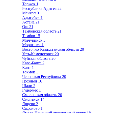
Торжок
1
Республика Адыгея
22
Майкоп
9
Адыгейск
1
Астана
21
Ош
21
Тамбовская область
21
Тамбов
15
Мичуринск
3
Моршанск
1
Восточно-Казахстанская область
20
Усть-Каменогорск
20
Чуйская область
20
Кара-Балта
2
Кант
1
Токмок
1
Чеченская Республика
20
Грозный
16
Шали
2
Гудермес
1
Смоленская область
20
Смоленск
14
Ярцево
2
Сафоново
1
Ямало-Ненецкий автономный округ
18