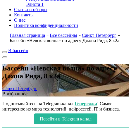
Элиста
1
Статьи и обзоры
Контакты
О нас
Политика конфиденциальности
Главная страница
»
Все бассейны
»
Санкт-Петербург
»
Бассейн «Невская волна» по адресу Джона Рида, 8 к2а
В бассейн
Бассейн «Невская волна» по адресу
Джона Рида, 8 к2а
Санкт-Петербург
В избранное
Подписывайтесь на Telegram-канал
Генережка
! Самое
интересное из мира технологий, нейросетей, IT и бизнеса.
Перейти в Telegram канал