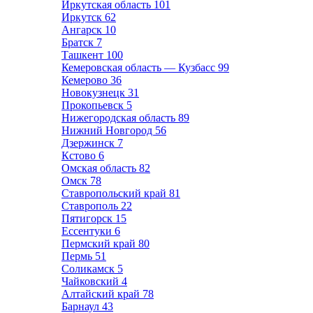
Иркутская область
101
Иркутск
62
Ангарск
10
Братск
7
Ташкент
100
Кемеровская область — Кузбасс
99
Кемерово
36
Новокузнецк
31
Прокопьевск
5
Нижегородская область
89
Нижний Новгород
56
Дзержинск
7
Кстово
6
Омская область
82
Омск
78
Ставропольский край
81
Ставрополь
22
Пятигорск
15
Ессентуки
6
Пермский край
80
Пермь
51
Соликамск
5
Чайковский
4
Алтайский край
78
Барнаул
43