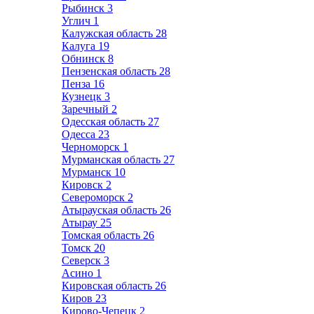
Рыбинск
3
Углич
1
Калужская область
28
Калуга
19
Обнинск
8
Пензенская область
28
Пенза
16
Кузнецк
3
Заречный
2
Одесская область
27
Одесса
23
Черноморск
1
Мурманская область
27
Мурманск
10
Кировск
2
Североморск
2
Атырауская область
26
Атырау
25
Томская область
26
Томск
20
Северск
3
Асино
1
Кировская область
26
Киров
23
Кирово-Чепецк
2