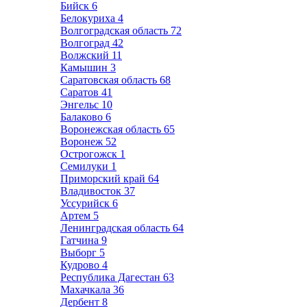
Бийск
6
Белокуриха
4
Волгоградская область
72
Волгоград
42
Волжский
11
Камышин
3
Саратовская область
68
Саратов
41
Энгельс
10
Балаково
6
Воронежская область
65
Воронеж
52
Острогожск
1
Семилуки
1
Приморский край
64
Владивосток
37
Уссурийск
6
Артем
5
Ленинградская область
64
Гатчина
9
Выборг
5
Кудрово
4
Республика Дагестан
63
Махачкала
36
Дербент
8