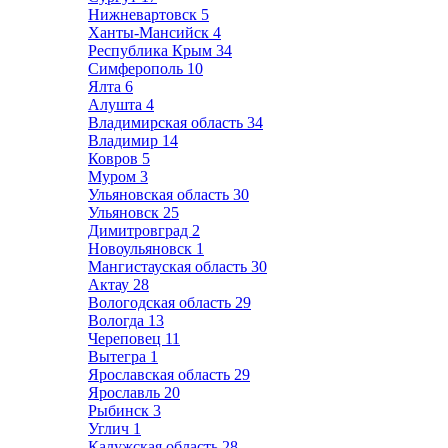
Нижневартовск
5
Ханты-Мансийск
4
Республика Крым
34
Симферополь
10
Ялта
6
Алушта
4
Владимирская область
34
Владимир
14
Ковров
5
Муром
3
Ульяновская область
30
Ульяновск
25
Димитровград
2
Новоульяновск
1
Мангистауская область
30
Актау
28
Вологодская область
29
Вологда
13
Череповец
11
Вытегра
1
Ярославская область
29
Ярославль
20
Рыбинск
3
Углич
1
Калужская область
28