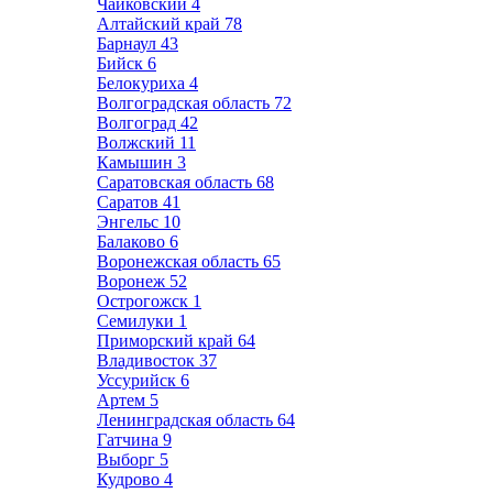
Чайковский
4
Алтайский край
78
Барнаул
43
Бийск
6
Белокуриха
4
Волгоградская область
72
Волгоград
42
Волжский
11
Камышин
3
Саратовская область
68
Саратов
41
Энгельс
10
Балаково
6
Воронежская область
65
Воронеж
52
Острогожск
1
Семилуки
1
Приморский край
64
Владивосток
37
Уссурийск
6
Артем
5
Ленинградская область
64
Гатчина
9
Выборг
5
Кудрово
4