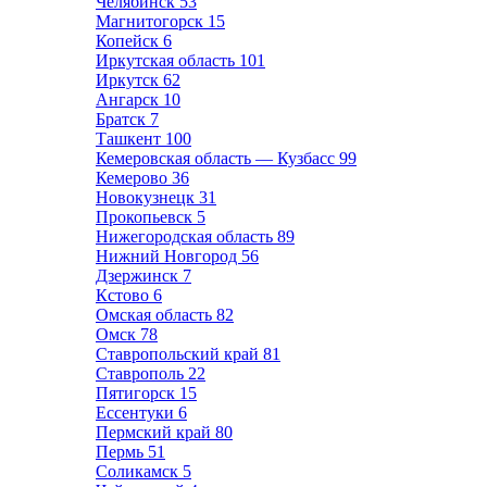
Челябинск
53
Магнитогорск
15
Копейск
6
Иркутская область
101
Иркутск
62
Ангарск
10
Братск
7
Ташкент
100
Кемеровская область — Кузбасс
99
Кемерово
36
Новокузнецк
31
Прокопьевск
5
Нижегородская область
89
Нижний Новгород
56
Дзержинск
7
Кстово
6
Омская область
82
Омск
78
Ставропольский край
81
Ставрополь
22
Пятигорск
15
Ессентуки
6
Пермский край
80
Пермь
51
Соликамск
5