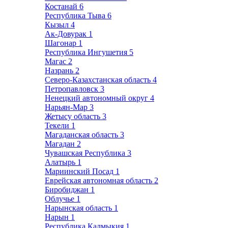
Костанай
6
Республика Тыва
6
Кызыл
4
Ак-Довурак
1
Шагонар
1
Республика Ингушетия
5
Магас
2
Назрань
2
Северо-Казахстанская область
4
Петропавловск
3
Ненецкий автономный округ
4
Нарьян-Мар
3
Жетысу область
3
Текели
1
Магаданская область
3
Магадан
2
Чувашская Республика
3
Алатырь
1
Мариинский Посад
1
Еврейская автономная область
2
Биробиджан
1
Облучье
1
Нарынская область
1
Нарын
1
Республика Калмыкия
1