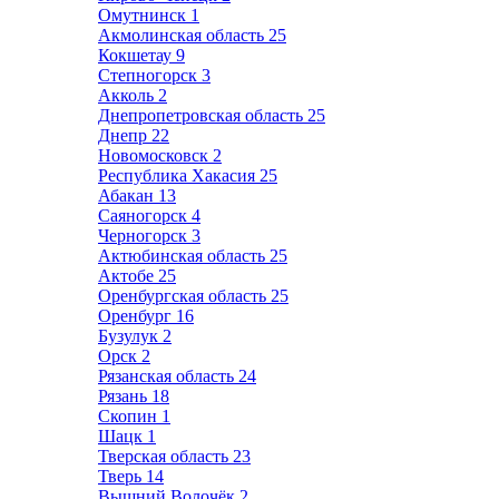
Омутнинск
1
Акмолинская область
25
Кокшетау
9
Степногорск
3
Акколь
2
Днепропетровская область
25
Днепр
22
Новомосковск
2
Республика Хакасия
25
Абакан
13
Саяногорск
4
Черногорск
3
Актюбинская область
25
Актобе
25
Оренбургская область
25
Оренбург
16
Бузулук
2
Орск
2
Рязанская область
24
Рязань
18
Скопин
1
Шацк
1
Тверская область
23
Тверь
14
Вышний Волочёк
2