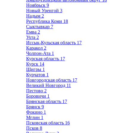
Ноябрьск
9
Новый Уренгой
3
Надым
2
Республика Коми
18
Сыктывкар
7
Емва
2
Ухта
2
Иссык-Кульская область
17
Каракол
2
Чолпон-Ата
1
Курская область
17
Курск
14
Щигры
1
Курчатов
1
Новгородская область
17
Великий Новгород
11
Пестово
2
Боровичи
1
Брянская область
17
Брянск
9
Фокино
1
Мглин
1
Псковская область
16
Псков
8