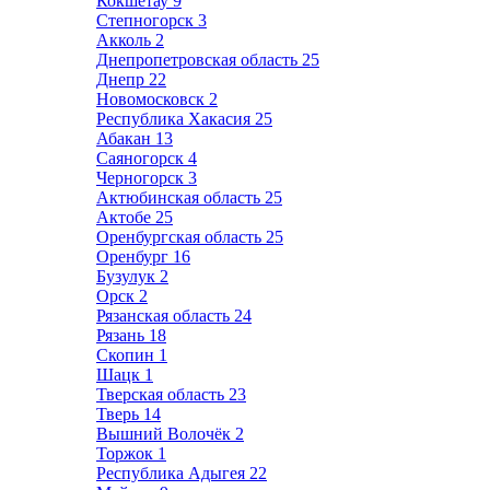
Кокшетау
9
Степногорск
3
Акколь
2
Днепропетровская область
25
Днепр
22
Новомосковск
2
Республика Хакасия
25
Абакан
13
Саяногорск
4
Черногорск
3
Актюбинская область
25
Актобе
25
Оренбургская область
25
Оренбург
16
Бузулук
2
Орск
2
Рязанская область
24
Рязань
18
Скопин
1
Шацк
1
Тверская область
23
Тверь
14
Вышний Волочёк
2
Торжок
1
Республика Адыгея
22