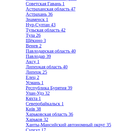
Советская Гавань
1
Астраханская область
47
Астрахань
36
Знаменск
1
Нур-Султан
43
Тульская область
42
Тула
26
Щёкино
3
Венев
2
Павлодарская область
40
Павлодар
39
Аксу
1
Липецкая область
40
Липецк
25
Елец
2
Усмань
1
Республика Бурятия
39
Улан-Удэ
32
Кяхта
1
Северобайкальск
1
Київ
38
Харьковская область
36
Харьков
32
Ханты-Мансийский автономный округ
35
Сургут
17