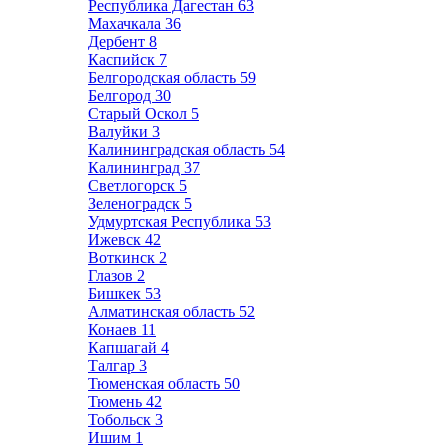
Республика Дагестан
63
Махачкала
36
Дербент
8
Каспийск
7
Белгородская область
59
Белгород
30
Старый Оскол
5
Валуйки
3
Калининградская область
54
Калининград
37
Светлогорск
5
Зеленоградск
5
Удмуртская Республика
53
Ижевск
42
Воткинск
2
Глазов
2
Бишкек
53
Алматинская область
52
Конаев
11
Капшагай
4
Талгар
3
Тюменская область
50
Тюмень
42
Тобольск
3
Ишим
1