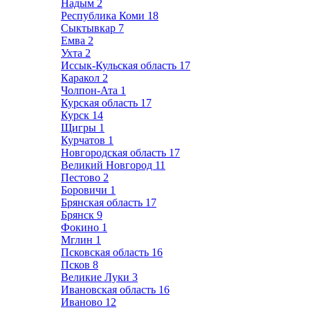
Надым
2
Республика Коми
18
Сыктывкар
7
Емва
2
Ухта
2
Иссык-Кульская область
17
Каракол
2
Чолпон-Ата
1
Курская область
17
Курск
14
Щигры
1
Курчатов
1
Новгородская область
17
Великий Новгород
11
Пестово
2
Боровичи
1
Брянская область
17
Брянск
9
Фокино
1
Мглин
1
Псковская область
16
Псков
8
Великие Луки
3
Ивановская область
16
Иваново
12