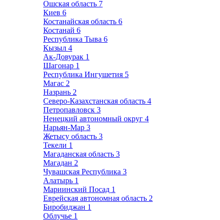
Ошская область
7
Киев
6
Костанайская область
6
Костанай
6
Республика Тыва
6
Кызыл
4
Ак-Довурак
1
Шагонар
1
Республика Ингушетия
5
Магас
2
Назрань
2
Северо-Казахстанская область
4
Петропавловск
3
Ненецкий автономный округ
4
Нарьян-Мар
3
Жетысу область
3
Текели
1
Магаданская область
3
Магадан
2
Чувашская Республика
3
Алатырь
1
Мариинский Посад
1
Еврейская автономная область
2
Биробиджан
1
Облучье
1