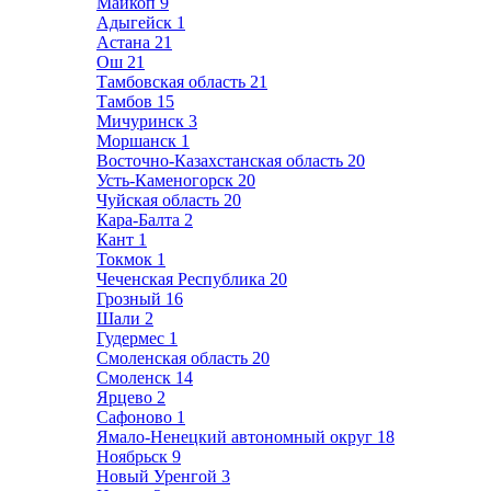
Майкоп
9
Адыгейск
1
Астана
21
Ош
21
Тамбовская область
21
Тамбов
15
Мичуринск
3
Моршанск
1
Восточно-Казахстанская область
20
Усть-Каменогорск
20
Чуйская область
20
Кара-Балта
2
Кант
1
Токмок
1
Чеченская Республика
20
Грозный
16
Шали
2
Гудермес
1
Смоленская область
20
Смоленск
14
Ярцево
2
Сафоново
1
Ямало-Ненецкий автономный округ
18
Ноябрьск
9
Новый Уренгой
3