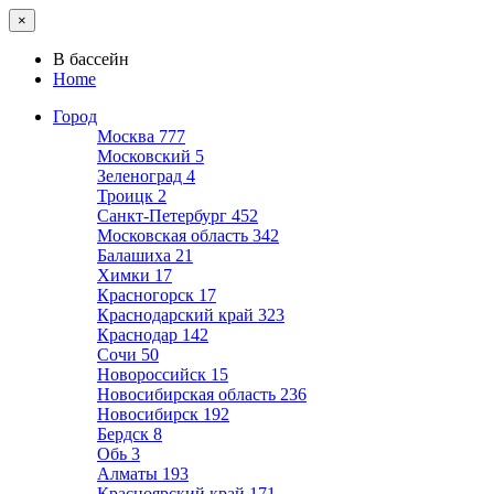
×
В бассейн
Home
Город
Москва
777
Московский
5
Зеленоград
4
Троицк
2
Санкт-Петербург
452
Московская область
342
Балашиха
21
Химки
17
Красногорск
17
Краснодарский край
323
Краснодар
142
Сочи
50
Новороссийск
15
Новосибирская область
236
Новосибирск
192
Бердск
8
Обь
3
Алматы
193
Красноярский край
171