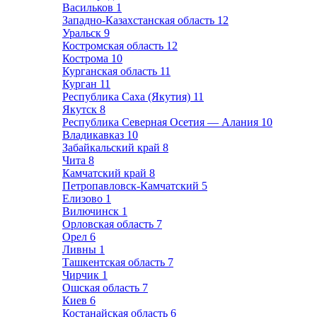
Васильков
1
Западно-Казахстанская область
12
Уральск
9
Костромская область
12
Кострома
10
Курганская область
11
Курган
11
Республика Саха (Якутия)
11
Якутск
8
Республика Северная Осетия — Алания
10
Владикавказ
10
Забайкальский край
8
Чита
8
Камчатский край
8
Петропавловск-Камчатский
5
Елизово
1
Вилючинск
1
Орловская область
7
Орел
6
Ливны
1
Ташкентская область
7
Чирчик
1
Ошская область
7
Киев
6
Костанайская область
6