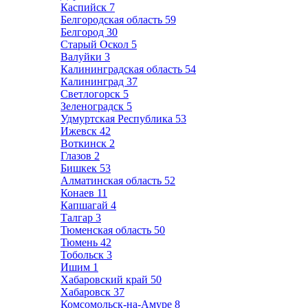
Каспийск
7
Белгородская область
59
Белгород
30
Старый Оскол
5
Валуйки
3
Калининградская область
54
Калининград
37
Светлогорск
5
Зеленоградск
5
Удмуртская Республика
53
Ижевск
42
Воткинск
2
Глазов
2
Бишкек
53
Алматинская область
52
Конаев
11
Капшагай
4
Талгар
3
Тюменская область
50
Тюмень
42
Тобольск
3
Ишим
1
Хабаровский край
50
Хабаровск
37
Комсомольск-на-Амуре
8