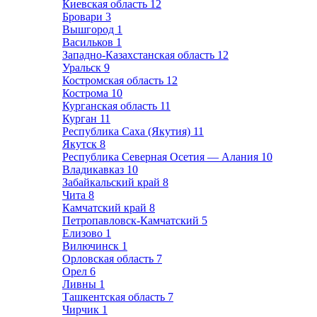
Киевская область
12
Бровари
3
Вышгород
1
Васильков
1
Западно-Казахстанская область
12
Уральск
9
Костромская область
12
Кострома
10
Курганская область
11
Курган
11
Республика Саха (Якутия)
11
Якутск
8
Республика Северная Осетия — Алания
10
Владикавказ
10
Забайкальский край
8
Чита
8
Камчатский край
8
Петропавловск-Камчатский
5
Елизово
1
Вилючинск
1
Орловская область
7
Орел
6
Ливны
1
Ташкентская область
7
Чирчик
1