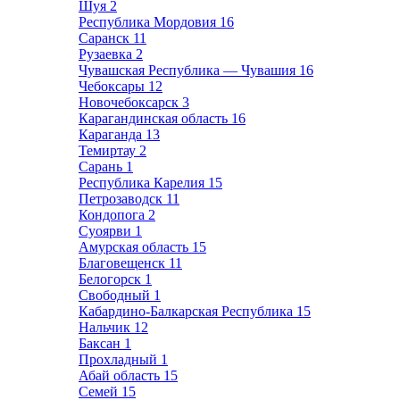
Шуя
2
Республика Мордовия
16
Саранск
11
Рузаевка
2
Чувашская Республика — Чувашия
16
Чебоксары
12
Новочебоксарск
3
Карагандинская область
16
Караганда
13
Темиртау
2
Сарань
1
Республика Карелия
15
Петрозаводск
11
Кондопога
2
Суоярви
1
Амурская область
15
Благовещенск
11
Белогорск
1
Свободный
1
Кабардино-Балкарская Республика
15
Нальчик
12
Баксан
1
Прохладный
1
Абай область
15
Семей
15