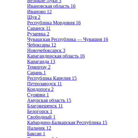
Великие Луки
3
Ивановская область
16
Иваново
12
Шуя
2
Республика Мордовия
16
Саранск
11
Рузаевка
2
Чувашская Республика — Чувашия
16
Чебоксары
12
Новочебоксарск
3
Карагандинская область
16
Караганда
13
Темиртау
2
Сарань
1
Республика Карелия
15
Петрозаводск
11
Кондопога
2
Суоярви
1
Амурская область
15
Благовещенск
11
Белогорск
1
Свободный
1
Кабардино-Балкарская Республика
15
Нальчик
12
Баксан
1