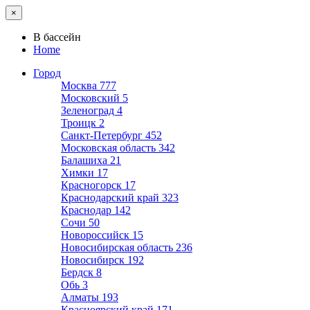
×
В бассейн
Home
Город
Москва
777
Московский
5
Зеленоград
4
Троицк
2
Санкт-Петербург
452
Московская область
342
Балашиха
21
Химки
17
Красногорск
17
Краснодарский край
323
Краснодар
142
Сочи
50
Новороссийск
15
Новосибирская область
236
Новосибирск
192
Бердск
8
Обь
3
Алматы
193
Красноярский край
171