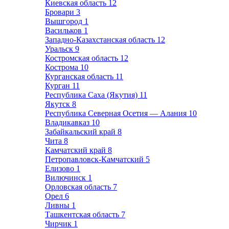
Киевская область
12
Бровари
3
Вышгород
1
Васильков
1
Западно-Казахстанская область
12
Уральск
9
Костромская область
12
Кострома
10
Курганская область
11
Курган
11
Республика Саха (Якутия)
11
Якутск
8
Республика Северная Осетия — Алания
10
Владикавказ
10
Забайкальский край
8
Чита
8
Камчатский край
8
Петропавловск-Камчатский
5
Елизово
1
Вилючинск
1
Орловская область
7
Орел
6
Ливны
1
Ташкентская область
7
Чирчик
1