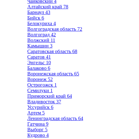
Чайковский
4
Алтайский край
78
Барнаул
43
Бийск
6
Белокуриха
4
Волгоградская область
72
Волгоград
42
Волжский
11
Камышин
3
Саратовская область
68
Саратов
41
Энгельс
10
Балаково
6
Воронежская область
65
Воронеж
52
Острогожск
1
Семилуки
1
Приморский край
64
Владивосток
37
Уссурийск
6
Артем
5
Ленинградская область
64
Гатчина
9
Выборг
5
Кудрово
4