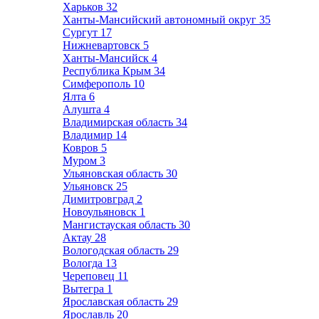
Харьков
32
Ханты-Мансийский автономный округ
35
Сургут
17
Нижневартовск
5
Ханты-Мансийск
4
Республика Крым
34
Симферополь
10
Ялта
6
Алушта
4
Владимирская область
34
Владимир
14
Ковров
5
Муром
3
Ульяновская область
30
Ульяновск
25
Димитровград
2
Новоульяновск
1
Мангистауская область
30
Актау
28
Вологодская область
29
Вологда
13
Череповец
11
Вытегра
1
Ярославская область
29
Ярославль
20