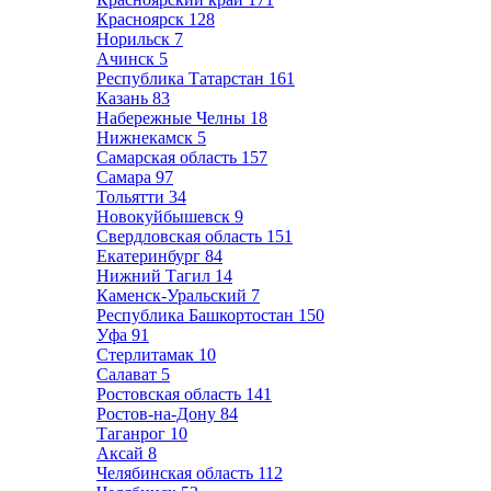
Красноярск
128
Норильск
7
Ачинск
5
Республика Татарстан
161
Казань
83
Набережные Челны
18
Нижнекамск
5
Самарская область
157
Самара
97
Тольятти
34
Новокуйбышевск
9
Свердловская область
151
Екатеринбург
84
Нижний Тагил
14
Каменск-Уральский
7
Республика Башкортостан
150
Уфа
91
Стерлитамак
10
Салават
5
Ростовская область
141
Ростов-на-Дону
84
Таганрог
10
Аксай
8
Челябинская область
112