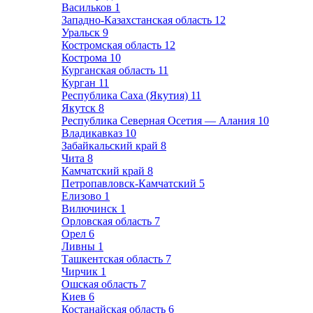
Васильков
1
Западно-Казахстанская область
12
Уральск
9
Костромская область
12
Кострома
10
Курганская область
11
Курган
11
Республика Саха (Якутия)
11
Якутск
8
Республика Северная Осетия — Алания
10
Владикавказ
10
Забайкальский край
8
Чита
8
Камчатский край
8
Петропавловск-Камчатский
5
Елизово
1
Вилючинск
1
Орловская область
7
Орел
6
Ливны
1
Ташкентская область
7
Чирчик
1
Ошская область
7
Киев
6
Костанайская область
6