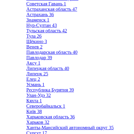
Советская Гавань
1
Астраханская область
47
Астрахань
36
Знаменск
1
Нур-Султан
43
Тульская область
42
Тула
26
Щёкино
3
Венев
2
Павлодарская область
40
Павлодар
39
Аксу
1
Липецкая область
40
Липецк
25
Елец
2
Усмань
1
Республика Бурятия
39
Улан-Удэ
32
Кяхта
1
Северобайкальск
1
Київ
38
Харьковская область
36
Харьков
32
Ханты-Мансийский автономный округ
35
Сургут
17