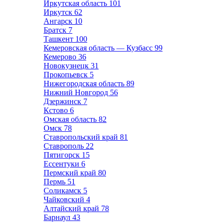
Иркутская область
101
Иркутск
62
Ангарск
10
Братск
7
Ташкент
100
Кемеровская область — Кузбасс
99
Кемерово
36
Новокузнецк
31
Прокопьевск
5
Нижегородская область
89
Нижний Новгород
56
Дзержинск
7
Кстово
6
Омская область
82
Омск
78
Ставропольский край
81
Ставрополь
22
Пятигорск
15
Ессентуки
6
Пермский край
80
Пермь
51
Соликамск
5
Чайковский
4
Алтайский край
78
Барнаул
43