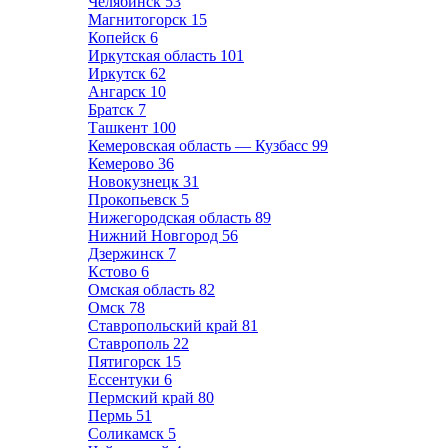
Челябинск
53
Магнитогорск
15
Копейск
6
Иркутская область
101
Иркутск
62
Ангарск
10
Братск
7
Ташкент
100
Кемеровская область — Кузбасс
99
Кемерово
36
Новокузнецк
31
Прокопьевск
5
Нижегородская область
89
Нижний Новгород
56
Дзержинск
7
Кстово
6
Омская область
82
Омск
78
Ставропольский край
81
Ставрополь
22
Пятигорск
15
Ессентуки
6
Пермский край
80
Пермь
51
Соликамск
5