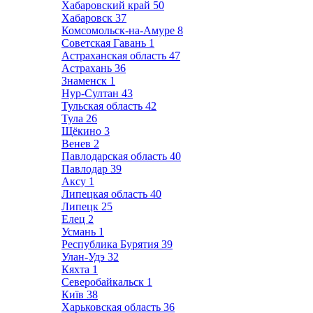
Хабаровский край
50
Хабаровск
37
Комсомольск-на-Амуре
8
Советская Гавань
1
Астраханская область
47
Астрахань
36
Знаменск
1
Нур-Султан
43
Тульская область
42
Тула
26
Щёкино
3
Венев
2
Павлодарская область
40
Павлодар
39
Аксу
1
Липецкая область
40
Липецк
25
Елец
2
Усмань
1
Республика Бурятия
39
Улан-Удэ
32
Кяхта
1
Северобайкальск
1
Київ
38
Харьковская область
36