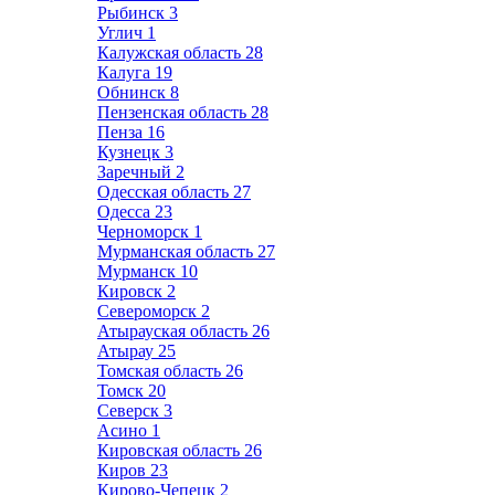
Рыбинск
3
Углич
1
Калужская область
28
Калуга
19
Обнинск
8
Пензенская область
28
Пенза
16
Кузнецк
3
Заречный
2
Одесская область
27
Одесса
23
Черноморск
1
Мурманская область
27
Мурманск
10
Кировск
2
Североморск
2
Атырауская область
26
Атырау
25
Томская область
26
Томск
20
Северск
3
Асино
1
Кировская область
26
Киров
23
Кирово-Чепецк
2