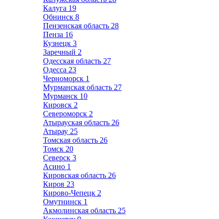
Калуга
19
Обнинск
8
Пензенская область
28
Пенза
16
Кузнецк
3
Заречный
2
Одесская область
27
Одесса
23
Черноморск
1
Мурманская область
27
Мурманск
10
Кировск
2
Североморск
2
Атырауская область
26
Атырау
25
Томская область
26
Томск
20
Северск
3
Асино
1
Кировская область
26
Киров
23
Кирово-Чепецк
2
Омутнинск
1
Акмолинская область
25