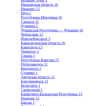
Великие Луки
3
Ивановская область
16
Иваново
12
Шуя
2
Республика Мордовия
16
Саранск
11
Рузаевка
2
Чувашская Республика — Чувашия
16
Чебоксары
12
Новочебоксарск
3
Карагандинская область
16
Караганда
13
Темиртау
2
Сарань
1
Республика Карелия
15
Петрозаводск
11
Кондопога
2
Суоярви
1
Амурская область
15
Благовещенск
11
Белогорск
1
Свободный
1
Кабардино-Балкарская Республика
15
Нальчик
12
Баксан
1