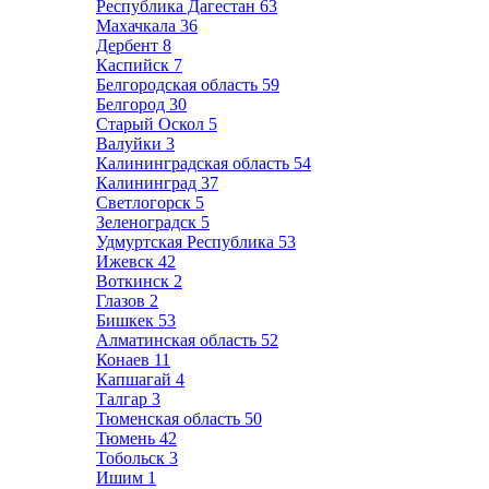
Республика Дагестан
63
Махачкала
36
Дербент
8
Каспийск
7
Белгородская область
59
Белгород
30
Старый Оскол
5
Валуйки
3
Калининградская область
54
Калининград
37
Светлогорск
5
Зеленоградск
5
Удмуртская Республика
53
Ижевск
42
Воткинск
2
Глазов
2
Бишкек
53
Алматинская область
52
Конаев
11
Капшагай
4
Талгар
3
Тюменская область
50
Тюмень
42
Тобольск
3
Ишим
1