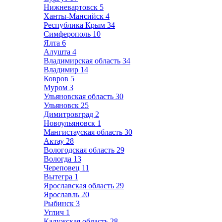
Нижневартовск
5
Ханты-Мансийск
4
Республика Крым
34
Симферополь
10
Ялта
6
Алушта
4
Владимирская область
34
Владимир
14
Ковров
5
Муром
3
Ульяновская область
30
Ульяновск
25
Димитровград
2
Новоульяновск
1
Мангистауская область
30
Актау
28
Вологодская область
29
Вологда
13
Череповец
11
Вытегра
1
Ярославская область
29
Ярославль
20
Рыбинск
3
Углич
1
Калужская область
28