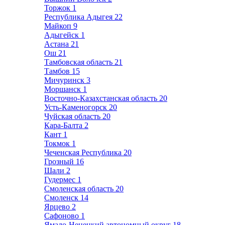
Торжок
1
Республика Адыгея
22
Майкоп
9
Адыгейск
1
Астана
21
Ош
21
Тамбовская область
21
Тамбов
15
Мичуринск
3
Моршанск
1
Восточно-Казахстанская область
20
Усть-Каменогорск
20
Чуйская область
20
Кара-Балта
2
Кант
1
Токмок
1
Чеченская Республика
20
Грозный
16
Шали
2
Гудермес
1
Смоленская область
20
Смоленск
14
Ярцево
2
Сафоново
1
Ямало-Ненецкий автономный округ
18