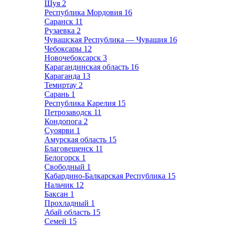
Шуя
2
Республика Мордовия
16
Саранск
11
Рузаевка
2
Чувашская Республика — Чувашия
16
Чебоксары
12
Новочебоксарск
3
Карагандинская область
16
Караганда
13
Темиртау
2
Сарань
1
Республика Карелия
15
Петрозаводск
11
Кондопога
2
Суоярви
1
Амурская область
15
Благовещенск
11
Белогорск
1
Свободный
1
Кабардино-Балкарская Республика
15
Нальчик
12
Баксан
1
Прохладный
1
Абай область
15
Семей
15