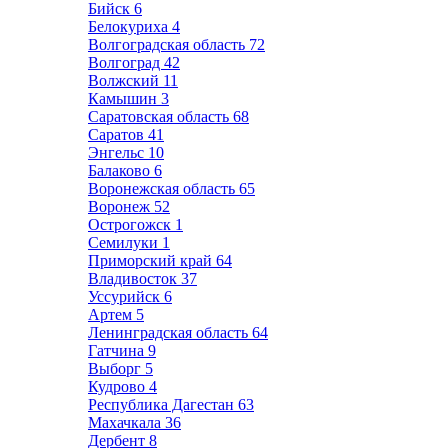
Бийск
6
Белокуриха
4
Волгоградская область
72
Волгоград
42
Волжский
11
Камышин
3
Саратовская область
68
Саратов
41
Энгельс
10
Балаково
6
Воронежская область
65
Воронеж
52
Острогожск
1
Семилуки
1
Приморский край
64
Владивосток
37
Уссурийск
6
Артем
5
Ленинградская область
64
Гатчина
9
Выборг
5
Кудрово
4
Республика Дагестан
63
Махачкала
36
Дербент
8