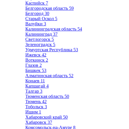
Каспийск
7
Белгородская область
59
Белгород
30
Старый Оскол
5
Валуйки
3
Калининградская область
54
Калининград
37
Светлогорск
5
Зеленоградск
5
Удмуртская Республика
53
Ижевск
42
Воткинск
2
Глазов
2
Бишкек
53
Алматинская область
52
Конаев
11
Капшагай
4
Талгар
3
Тюменская область
50
Тюмень
42
Тобольск
3
Ишим
1
Хабаровский край
50
Хабаровск
37
Комсомольск-на-Амуре
8