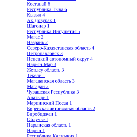
Костанай
6
Республика Тыва
6
Кызыл
4
Ак-Довурак
1
Шагонар
1
Республика Ингушетия
5
Магас
2
Назрань
2
Северо-Казахстанская область
4
Петропавловск
3
Ненецкий автономный округ
4
Нарьян-Мар
3
Жетысу область
3
Текели
1
Магаданская область
3
Магадан
2
Чувашская Республика
3
Алатырь
1
Мариинский Посад
1
Еврейская автономная область
2
Биробиджан
1
Облучье
1
Нарынская область
1
Нарын
1
Республика Калмыкия
1