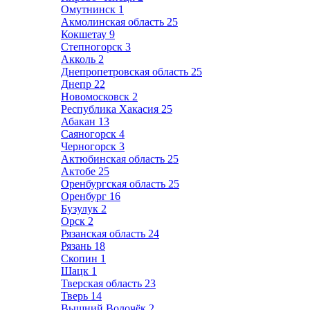
Омутнинск
1
Акмолинская область
25
Кокшетау
9
Степногорск
3
Акколь
2
Днепропетровская область
25
Днепр
22
Новомосковск
2
Республика Хакасия
25
Абакан
13
Саяногорск
4
Черногорск
3
Актюбинская область
25
Актобе
25
Оренбургская область
25
Оренбург
16
Бузулук
2
Орск
2
Рязанская область
24
Рязань
18
Скопин
1
Шацк
1
Тверская область
23
Тверь
14
Вышний Волочёк
2