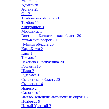
Майкоп
9
Адыгейск
1
Астана
21
Ош
21
Тамбовская область
21
Тамбов
15
Мичуринск
3
Моршанск
1
Восточно-Казахстанская область
20
Усть-Каменогорск
20
Чуйская область
20
Кара-Балта
2
Кант
1
Токмок
1
Чеченская Республика
20
Грозный
16
Шали
2
Гудермес
1
Смоленская область
20
Смоленск
14
Ярцево
2
Сафоново
1
Ямало-Ненецкий автономный округ
18
Ноябрьск
9
Новый Уренгой
3