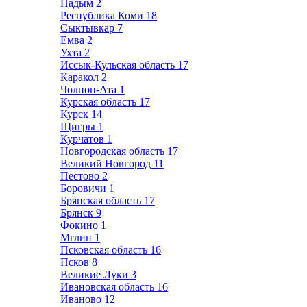
Надым
2
Республика Коми
18
Сыктывкар
7
Емва
2
Ухта
2
Иссык-Кульская область
17
Каракол
2
Чолпон-Ата
1
Курская область
17
Курск
14
Щигры
1
Курчатов
1
Новгородская область
17
Великий Новгород
11
Пестово
2
Боровичи
1
Брянская область
17
Брянск
9
Фокино
1
Мглин
1
Псковская область
16
Псков
8
Великие Луки
3
Ивановская область
16
Иваново
12