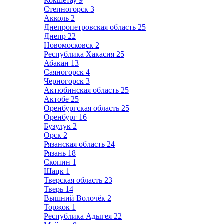
Кокшетау
9
Степногорск
3
Акколь
2
Днепропетровская область
25
Днепр
22
Новомосковск
2
Республика Хакасия
25
Абакан
13
Саяногорск
4
Черногорск
3
Актюбинская область
25
Актобе
25
Оренбургская область
25
Оренбург
16
Бузулук
2
Орск
2
Рязанская область
24
Рязань
18
Скопин
1
Шацк
1
Тверская область
23
Тверь
14
Вышний Волочёк
2
Торжок
1
Республика Адыгея
22