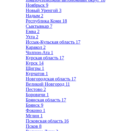
Ноябрьск
9
Новый Уренгой
3
Надым
2
Республика Коми
18
Сыктывкар
7
Емва
2
Ухта
2
Иссык-Кульская область
17
Каракол
2
Чолпон-Ата
1
Курская область
17
Курск
14
Щигры
1
Курчатов
1
Новгородская область
17
Великий Новгород
11
Пестово
2
Боровичи
1
Брянская область
17
Брянск
9
Фокино
1
Мглин
1
Псковская область
16
Псков
8