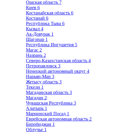
Ошская область
7
Киев
6
Костанайская область
6
Костанай
6
Республика Тыва
6
Кызыл
4
Ак-Довурак
1
Шагонар
1
Республика Ингушетия
5
Магас
2
Назрань
2
Северо-Казахстанская область
4
Петропавловск
3
Ненецкий автономный округ
4
Нарьян-Мар
3
Жетысу область
3
Текели
1
Магаданская область
3
Магадан
2
Чувашская Республика
3
Алатырь
1
Мариинский Посад
1
Еврейская автономная область
2
Биробиджан
1
Облучье
1