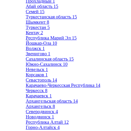
Прохладный
1
Абай область
15
Семей
15
Туркестанская область
15
Шымкент
8
Туркестан
5
Кентау
2
Республика Марий Эл
15
Йошкар-Ола
10
Волжск
1
Звенигово
1
Сахалинская область
15
Южно-Сахалинск
10
Невельск
1
Корсаков
1
Севастополь
14
Карачаево-Черкесская Республика
14
Черкесск
8
Карачаевск
1
Архангельская область
14
Архангельск
8
Северодвинск
4
Новодвинск
1
Республика Алтай
12
Горно-Алтайск
4