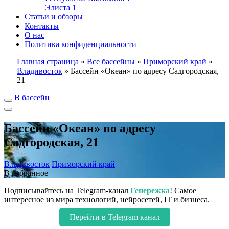
Элиста
1
Статьи и обзоры
Контакты
О нас
Политика конфиденциальности
Главная страница
»
Все бассейны
»
Приморский край
»
Владивосток
»
Бассейн «Океан» по адресу Садгородская,
21
В бассейн
Бассейн «Океан» по адресу
Садгородская, 21
Владивосток
Приморский край
В избранное
Подписывайтесь на Telegram-канал
Генережка
! Самое
интересное из мира технологий, нейросетей, IT и бизнеса.
Перейти в Telegram канал