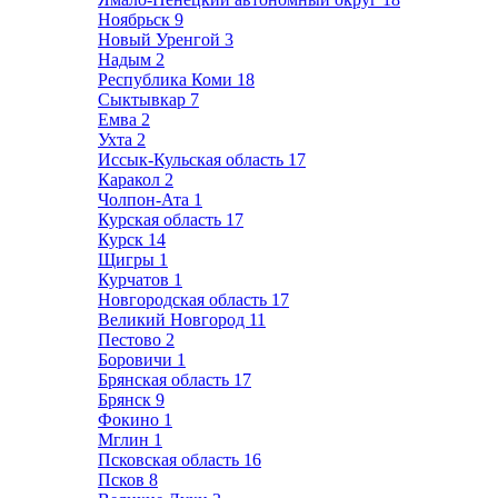
Ноябрьск
9
Новый Уренгой
3
Надым
2
Республика Коми
18
Сыктывкар
7
Емва
2
Ухта
2
Иссык-Кульская область
17
Каракол
2
Чолпон-Ата
1
Курская область
17
Курск
14
Щигры
1
Курчатов
1
Новгородская область
17
Великий Новгород
11
Пестово
2
Боровичи
1
Брянская область
17
Брянск
9
Фокино
1
Мглин
1
Псковская область
16
Псков
8