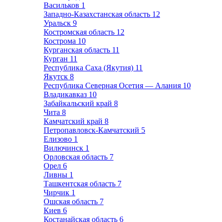
Васильков
1
Западно-Казахстанская область
12
Уральск
9
Костромская область
12
Кострома
10
Курганская область
11
Курган
11
Республика Саха (Якутия)
11
Якутск
8
Республика Северная Осетия — Алания
10
Владикавказ
10
Забайкальский край
8
Чита
8
Камчатский край
8
Петропавловск-Камчатский
5
Елизово
1
Вилючинск
1
Орловская область
7
Орел
6
Ливны
1
Ташкентская область
7
Чирчик
1
Ошская область
7
Киев
6
Костанайская область
6