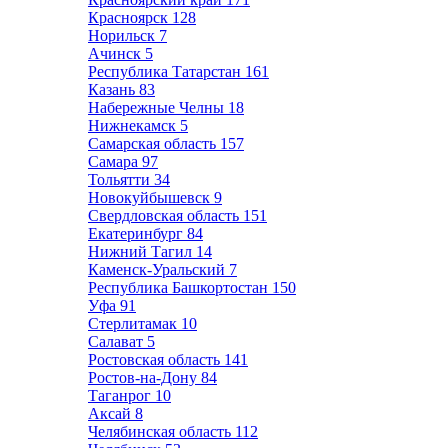
Красноярск
128
Норильск
7
Ачинск
5
Республика Татарстан
161
Казань
83
Набережные Челны
18
Нижнекамск
5
Самарская область
157
Самара
97
Тольятти
34
Новокуйбышевск
9
Свердловская область
151
Екатеринбург
84
Нижний Тагил
14
Каменск-Уральский
7
Республика Башкортостан
150
Уфа
91
Стерлитамак
10
Салават
5
Ростовская область
141
Ростов-на-Дону
84
Таганрог
10
Аксай
8
Челябинская область
112