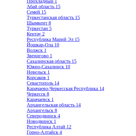
Прохладный
1
Абай область
15
Семей
15
Туркестанская область
15
Шымкент
8
Туркестан
5
Кентау
2
Республика Марий Эл
15
Йошкар-Ола
10
Волжск
1
Звенигово
1
Сахалинская область
15
Южно-Сахалинск
10
Невельск
1
Корсаков
1
Севастополь
14
Карачаево-Черкесская Республика
14
Черкесск
8
Карачаевск
1
Архангельская область
14
Архангельск
8
Северодвинск
4
Новодвинск
1
Республика Алтай
12
Горно-Алтайск
4