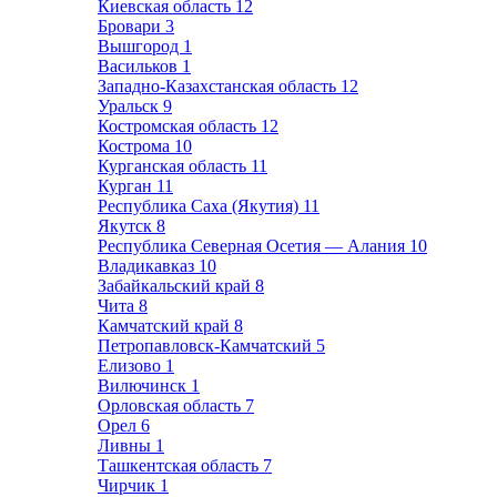
Киевская область
12
Бровари
3
Вышгород
1
Васильков
1
Западно-Казахстанская область
12
Уральск
9
Костромская область
12
Кострома
10
Курганская область
11
Курган
11
Республика Саха (Якутия)
11
Якутск
8
Республика Северная Осетия — Алания
10
Владикавказ
10
Забайкальский край
8
Чита
8
Камчатский край
8
Петропавловск-Камчатский
5
Елизово
1
Вилючинск
1
Орловская область
7
Орел
6
Ливны
1
Ташкентская область
7
Чирчик
1