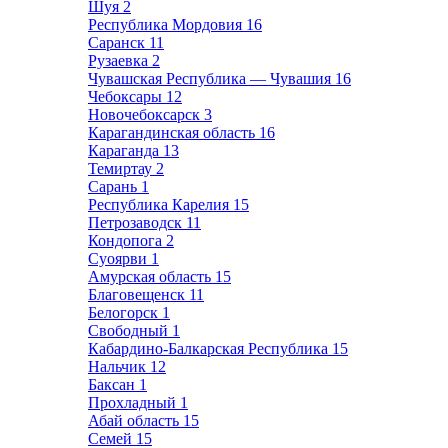
Шуя
2
Республика Мордовия
16
Саранск
11
Рузаевка
2
Чувашская Республика — Чувашия
16
Чебоксары
12
Новочебоксарск
3
Карагандинская область
16
Караганда
13
Темиртау
2
Сарань
1
Республика Карелия
15
Петрозаводск
11
Кондопога
2
Суоярви
1
Амурская область
15
Благовещенск
11
Белогорск
1
Свободный
1
Кабардино-Балкарская Республика
15
Нальчик
12
Баксан
1
Прохладный
1
Абай область
15
Семей
15