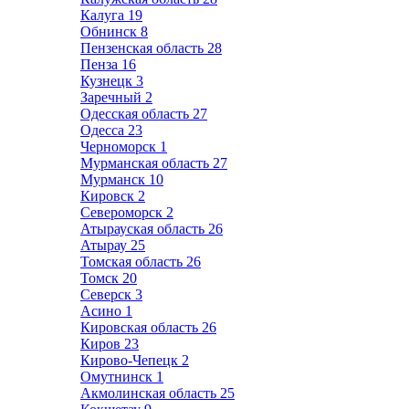
Калуга
19
Обнинск
8
Пензенская область
28
Пенза
16
Кузнецк
3
Заречный
2
Одесская область
27
Одесса
23
Черноморск
1
Мурманская область
27
Мурманск
10
Кировск
2
Североморск
2
Атырауская область
26
Атырау
25
Томская область
26
Томск
20
Северск
3
Асино
1
Кировская область
26
Киров
23
Кирово-Чепецк
2
Омутнинск
1
Акмолинская область
25