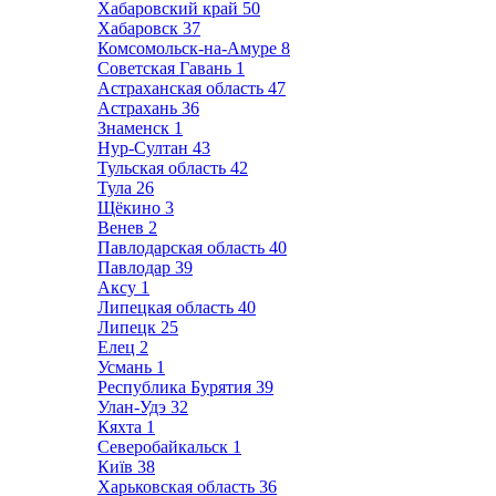
Хабаровский край
50
Хабаровск
37
Комсомольск-на-Амуре
8
Советская Гавань
1
Астраханская область
47
Астрахань
36
Знаменск
1
Нур-Султан
43
Тульская область
42
Тула
26
Щёкино
3
Венев
2
Павлодарская область
40
Павлодар
39
Аксу
1
Липецкая область
40
Липецк
25
Елец
2
Усмань
1
Республика Бурятия
39
Улан-Удэ
32
Кяхта
1
Северобайкальск
1
Київ
38
Харьковская область
36