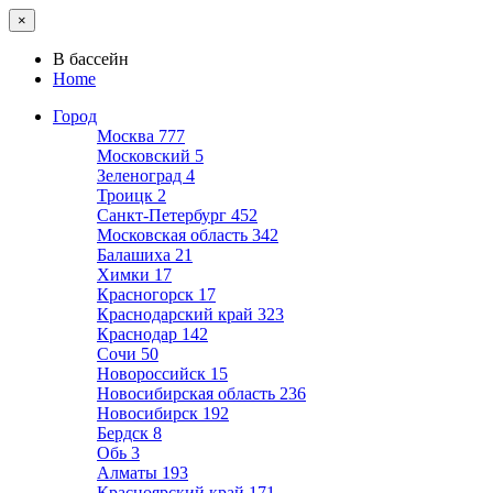
×
В бассейн
Home
Город
Москва
777
Московский
5
Зеленоград
4
Троицк
2
Санкт-Петербург
452
Московская область
342
Балашиха
21
Химки
17
Красногорск
17
Краснодарский край
323
Краснодар
142
Сочи
50
Новороссийск
15
Новосибирская область
236
Новосибирск
192
Бердск
8
Обь
3
Алматы
193
Красноярский край
171