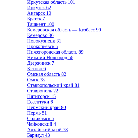
Иркутская область
101
Иркутск
62
Ангарск
10
Братск
7
Ташкент
100
Кемеровская область — Кузбасс
99
Кемерово
36
Новокузнецк
31
Прокопьевск
5
Нижегородская область
89
Нижний Новгород
56
Дзержинск
7
Кстово
6
Омская область
82
Омск
78
Ставропольский край
81
Ставрополь
22
Пятигорск
15
Ессентуки
6
Пермский край
80
Пермь
51
Соликамск
5
Чайковский
4
Алтайский край
78
Барнаул
43