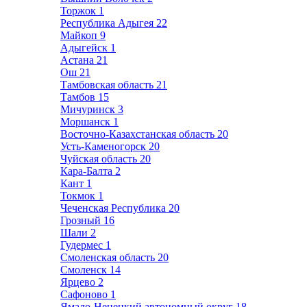
Торжок
1
Республика Адыгея
22
Майкоп
9
Адыгейск
1
Астана
21
Ош
21
Тамбовская область
21
Тамбов
15
Мичуринск
3
Моршанск
1
Восточно-Казахстанская область
20
Усть-Каменогорск
20
Чуйская область
20
Кара-Балта
2
Кант
1
Токмок
1
Чеченская Республика
20
Грозный
16
Шали
2
Гудермес
1
Смоленская область
20
Смоленск
14
Ярцево
2
Сафоново
1
Ямало-Ненецкий автономный округ
18