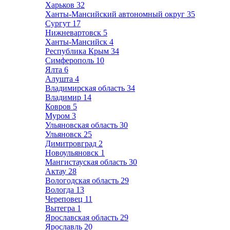
Харьков
32
Ханты-Мансийский автономный округ
35
Сургут
17
Нижневартовск
5
Ханты-Мансийск
4
Республика Крым
34
Симферополь
10
Ялта
6
Алушта
4
Владимирская область
34
Владимир
14
Ковров
5
Муром
3
Ульяновская область
30
Ульяновск
25
Димитровград
2
Новоульяновск
1
Мангистауская область
30
Актау
28
Вологодская область
29
Вологда
13
Череповец
11
Вытегра
1
Ярославская область
29
Ярославль
20