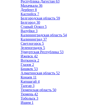
Республика Дагестан
63
Махачкала
36
Дербент
8
Каспийск
7
Белгородская область
59
Белгород
30
Старый Оскол
5
Валуйки
3
Калининградская область
54
Калининград
37
Светлогорск
5
Зеленоградск
5
Удмуртская Республика
53
Ижевск
42
Воткинск
2
Глазов
2
Бишкек
53
Алматинская область
52
Конаев
11
Капшагай
4
Талгар
3
Тюменская область
50
Тюмень
42
Тобольск
3
Ишим
1