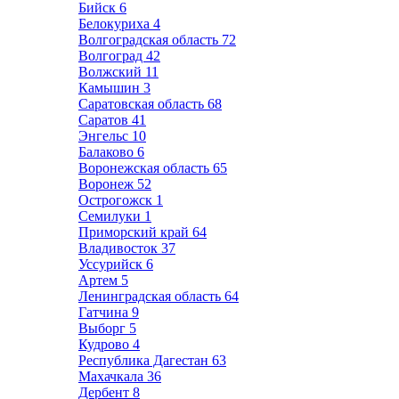
Бийск
6
Белокуриха
4
Волгоградская область
72
Волгоград
42
Волжский
11
Камышин
3
Саратовская область
68
Саратов
41
Энгельс
10
Балаково
6
Воронежская область
65
Воронеж
52
Острогожск
1
Семилуки
1
Приморский край
64
Владивосток
37
Уссурийск
6
Артем
5
Ленинградская область
64
Гатчина
9
Выборг
5
Кудрово
4
Республика Дагестан
63
Махачкала
36
Дербент
8