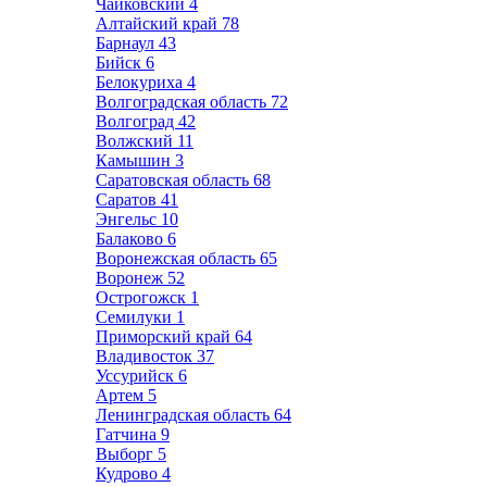
Чайковский
4
Алтайский край
78
Барнаул
43
Бийск
6
Белокуриха
4
Волгоградская область
72
Волгоград
42
Волжский
11
Камышин
3
Саратовская область
68
Саратов
41
Энгельс
10
Балаково
6
Воронежская область
65
Воронеж
52
Острогожск
1
Семилуки
1
Приморский край
64
Владивосток
37
Уссурийск
6
Артем
5
Ленинградская область
64
Гатчина
9
Выборг
5
Кудрово
4