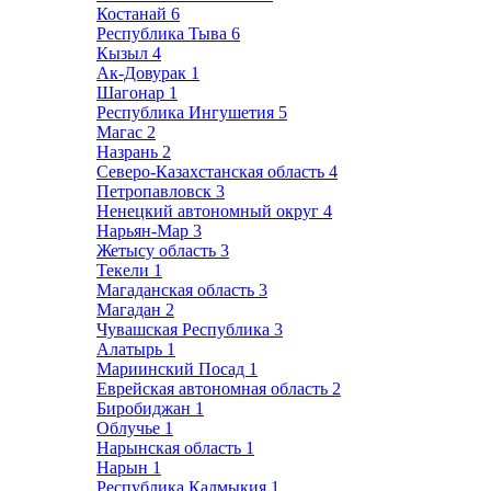
Костанай
6
Республика Тыва
6
Кызыл
4
Ак-Довурак
1
Шагонар
1
Республика Ингушетия
5
Магас
2
Назрань
2
Северо-Казахстанская область
4
Петропавловск
3
Ненецкий автономный округ
4
Нарьян-Мар
3
Жетысу область
3
Текели
1
Магаданская область
3
Магадан
2
Чувашская Республика
3
Алатырь
1
Мариинский Посад
1
Еврейская автономная область
2
Биробиджан
1
Облучье
1
Нарынская область
1
Нарын
1
Республика Калмыкия
1