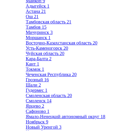
Майкоп
9
Адыгейск
1
Астана
21
Ош
21
Тамбовская область
21
Тамбов
15
Мичуринск
3
Моршанск
1
Восточно-Казахстанская область
20
Усть-Каменогорск
20
Чуйская область
20
Кара-Балта
2
Кант
1
Токмок
1
Чеченская Республика
20
Грозный
16
Шали
2
Гудермес
1
Смоленская область
20
Смоленск
14
Ярцево
2
Сафоново
1
Ямало-Ненецкий автономный округ
18
Ноябрьск
9
Новый Уренгой
3