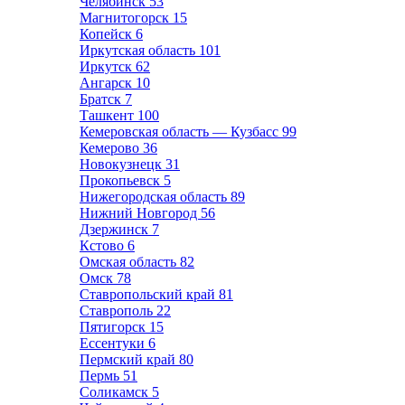
Челябинск
53
Магнитогорск
15
Копейск
6
Иркутская область
101
Иркутск
62
Ангарск
10
Братск
7
Ташкент
100
Кемеровская область — Кузбасс
99
Кемерово
36
Новокузнецк
31
Прокопьевск
5
Нижегородская область
89
Нижний Новгород
56
Дзержинск
7
Кстово
6
Омская область
82
Омск
78
Ставропольский край
81
Ставрополь
22
Пятигорск
15
Ессентуки
6
Пермский край
80
Пермь
51
Соликамск
5