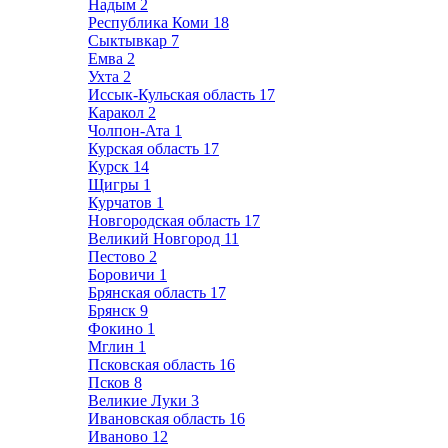
Надым
2
Республика Коми
18
Сыктывкар
7
Емва
2
Ухта
2
Иссык-Кульская область
17
Каракол
2
Чолпон-Ата
1
Курская область
17
Курск
14
Щигры
1
Курчатов
1
Новгородская область
17
Великий Новгород
11
Пестово
2
Боровичи
1
Брянская область
17
Брянск
9
Фокино
1
Мглин
1
Псковская область
16
Псков
8
Великие Луки
3
Ивановская область
16
Иваново
12