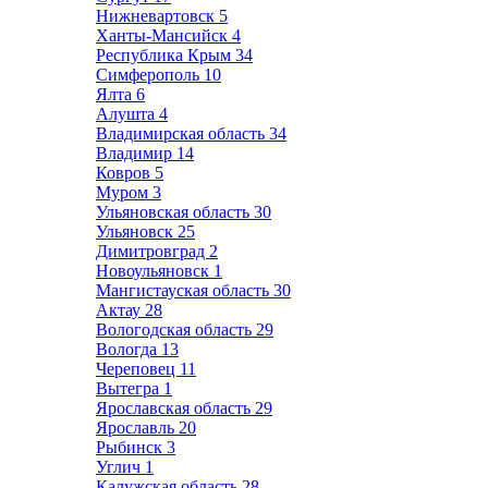
Нижневартовск
5
Ханты-Мансийск
4
Республика Крым
34
Симферополь
10
Ялта
6
Алушта
4
Владимирская область
34
Владимир
14
Ковров
5
Муром
3
Ульяновская область
30
Ульяновск
25
Димитровград
2
Новоульяновск
1
Мангистауская область
30
Актау
28
Вологодская область
29
Вологда
13
Череповец
11
Вытегра
1
Ярославская область
29
Ярославль
20
Рыбинск
3
Углич
1
Калужская область
28