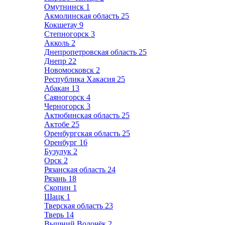
Омутнинск
1
Акмолинская область
25
Кокшетау
9
Степногорск
3
Акколь
2
Днепропетровская область
25
Днепр
22
Новомосковск
2
Республика Хакасия
25
Абакан
13
Саяногорск
4
Черногорск
3
Актюбинская область
25
Актобе
25
Оренбургская область
25
Оренбург
16
Бузулук
2
Орск
2
Рязанская область
24
Рязань
18
Скопин
1
Шацк
1
Тверская область
23
Тверь
14
Вышний Волочёк
2