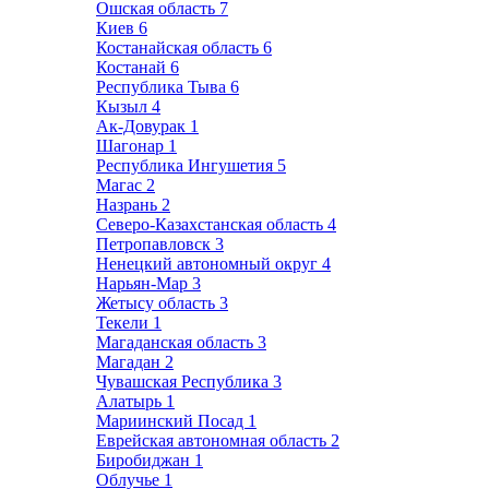
Ошская область
7
Киев
6
Костанайская область
6
Костанай
6
Республика Тыва
6
Кызыл
4
Ак-Довурак
1
Шагонар
1
Республика Ингушетия
5
Магас
2
Назрань
2
Северо-Казахстанская область
4
Петропавловск
3
Ненецкий автономный округ
4
Нарьян-Мар
3
Жетысу область
3
Текели
1
Магаданская область
3
Магадан
2
Чувашская Республика
3
Алатырь
1
Мариинский Посад
1
Еврейская автономная область
2
Биробиджан
1
Облучье
1