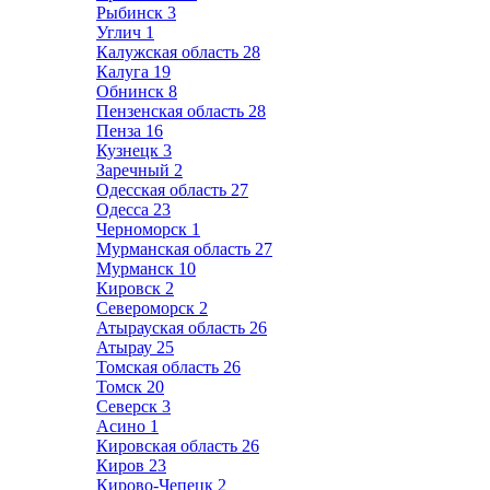
Рыбинск
3
Углич
1
Калужская область
28
Калуга
19
Обнинск
8
Пензенская область
28
Пенза
16
Кузнецк
3
Заречный
2
Одесская область
27
Одесса
23
Черноморск
1
Мурманская область
27
Мурманск
10
Кировск
2
Североморск
2
Атырауская область
26
Атырау
25
Томская область
26
Томск
20
Северск
3
Асино
1
Кировская область
26
Киров
23
Кирово-Чепецк
2