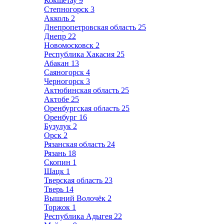
Кокшетау
9
Степногорск
3
Акколь
2
Днепропетровская область
25
Днепр
22
Новомосковск
2
Республика Хакасия
25
Абакан
13
Саяногорск
4
Черногорск
3
Актюбинская область
25
Актобе
25
Оренбургская область
25
Оренбург
16
Бузулук
2
Орск
2
Рязанская область
24
Рязань
18
Скопин
1
Шацк
1
Тверская область
23
Тверь
14
Вышний Волочёк
2
Торжок
1
Республика Адыгея
22