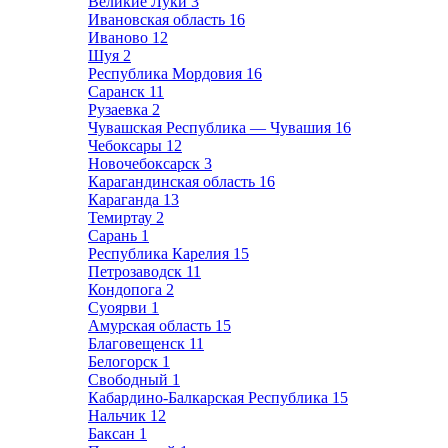
Великие Луки
3
Ивановская область
16
Иваново
12
Шуя
2
Республика Мордовия
16
Саранск
11
Рузаевка
2
Чувашская Республика — Чувашия
16
Чебоксары
12
Новочебоксарск
3
Карагандинская область
16
Караганда
13
Темиртау
2
Сарань
1
Республика Карелия
15
Петрозаводск
11
Кондопога
2
Суоярви
1
Амурская область
15
Благовещенск
11
Белогорск
1
Свободный
1
Кабардино-Балкарская Республика
15
Нальчик
12
Баксан
1