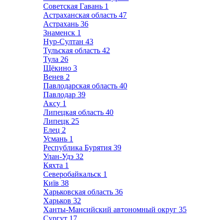
Советская Гавань
1
Астраханская область
47
Астрахань
36
Знаменск
1
Нур-Султан
43
Тульская область
42
Тула
26
Щёкино
3
Венев
2
Павлодарская область
40
Павлодар
39
Аксу
1
Липецкая область
40
Липецк
25
Елец
2
Усмань
1
Республика Бурятия
39
Улан-Удэ
32
Кяхта
1
Северобайкальск
1
Київ
38
Харьковская область
36
Харьков
32
Ханты-Мансийский автономный округ
35
Сургут
17