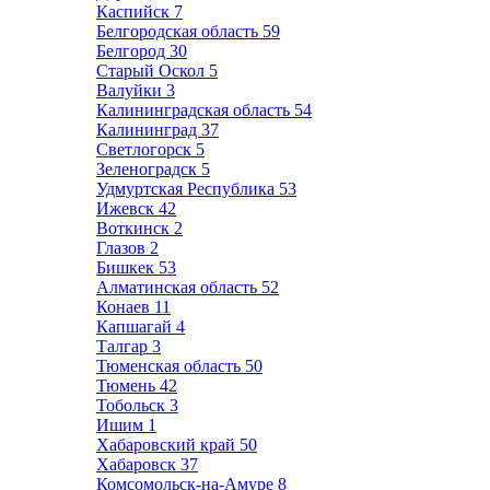
Каспийск
7
Белгородская область
59
Белгород
30
Старый Оскол
5
Валуйки
3
Калининградская область
54
Калининград
37
Светлогорск
5
Зеленоградск
5
Удмуртская Республика
53
Ижевск
42
Воткинск
2
Глазов
2
Бишкек
53
Алматинская область
52
Конаев
11
Капшагай
4
Талгар
3
Тюменская область
50
Тюмень
42
Тобольск
3
Ишим
1
Хабаровский край
50
Хабаровск
37
Комсомольск-на-Амуре
8