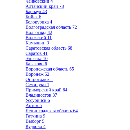
Чайковский
4
Алтайский край
78
Барнаул
43
Бийск
6
Белокуриха
4
Волгоградская область
72
Волгоград
42
Волжский
11
Камышин
3
Саратовская область
68
Саратов
41
Энгельс
10
Балаково
6
Воронежская область
65
Воронеж
52
Острогожск
1
Семилуки
1
Приморский край
64
Владивосток
37
Уссурийск
6
Артем
5
Ленинградская область
64
Гатчина
9
Выборг
5
Кудрово
4