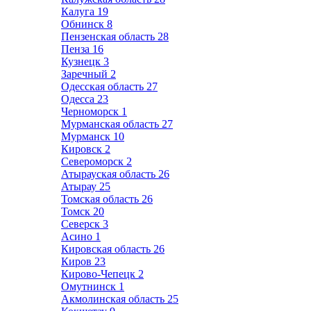
Калуга
19
Обнинск
8
Пензенская область
28
Пенза
16
Кузнецк
3
Заречный
2
Одесская область
27
Одесса
23
Черноморск
1
Мурманская область
27
Мурманск
10
Кировск
2
Североморск
2
Атырауская область
26
Атырау
25
Томская область
26
Томск
20
Северск
3
Асино
1
Кировская область
26
Киров
23
Кирово-Чепецк
2
Омутнинск
1
Акмолинская область
25