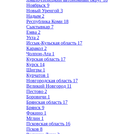
Ноябрьск
9
Новый Уренгой
3
Надым
2
Республика Коми
18
Сыктывкар
7
Емва
2
Ухта
2
Иссык-Кульская область
17
Каракол
2
Чолпон-Ата
1
Курская область
17
Курск
14
Щигры
1
Курчатов
1
Новгородская область
17
Великий Новгород
11
Пестово
2
Боровичи
1
Брянская область
17
Брянск
9
Фокино
1
Мглин
1
Псковская область
16
Псков
8