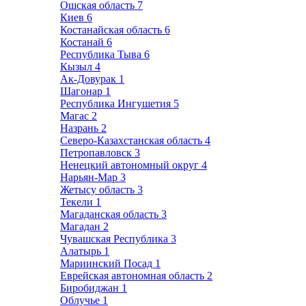
Ошская область
7
Киев
6
Костанайская область
6
Костанай
6
Республика Тыва
6
Кызыл
4
Ак-Довурак
1
Шагонар
1
Республика Ингушетия
5
Магас
2
Назрань
2
Северо-Казахстанская область
4
Петропавловск
3
Ненецкий автономный округ
4
Нарьян-Мар
3
Жетысу область
3
Текели
1
Магаданская область
3
Магадан
2
Чувашская Республика
3
Алатырь
1
Мариинский Посад
1
Еврейская автономная область
2
Биробиджан
1
Облучье
1