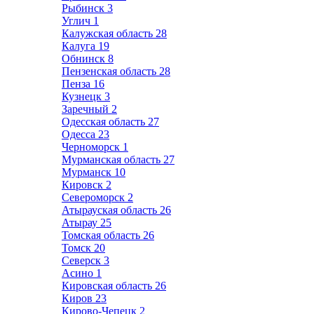
Рыбинск
3
Углич
1
Калужская область
28
Калуга
19
Обнинск
8
Пензенская область
28
Пенза
16
Кузнецк
3
Заречный
2
Одесская область
27
Одесса
23
Черноморск
1
Мурманская область
27
Мурманск
10
Кировск
2
Североморск
2
Атырауская область
26
Атырау
25
Томская область
26
Томск
20
Северск
3
Асино
1
Кировская область
26
Киров
23
Кирово-Чепецк
2