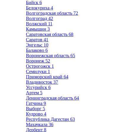
Бийск
6
Белокуриха
4
Волгоградская область
72
Волгоград
42
Волжский
11
Камышин
3
Саратовская область
68
Саратов
41
Энгельс
10
Балаково
6
Воронежская область
65
Воронеж
52
Острогожск
1
Семилуки
1
Приморский край
64
Владивосток
37
Уссурийск
6
Артем
5
Ленинградская область
64
Гатчина
9
Выборг
5
Кудрово
4
Республика Дагестан
63
Махачкала
36
Дербент
8