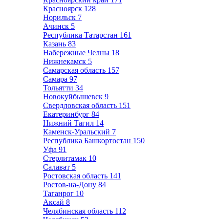
Красноярск
128
Норильск
7
Ачинск
5
Республика Татарстан
161
Казань
83
Набережные Челны
18
Нижнекамск
5
Самарская область
157
Самара
97
Тольятти
34
Новокуйбышевск
9
Свердловская область
151
Екатеринбург
84
Нижний Тагил
14
Каменск-Уральский
7
Республика Башкортостан
150
Уфа
91
Стерлитамак
10
Салават
5
Ростовская область
141
Ростов-на-Дону
84
Таганрог
10
Аксай
8
Челябинская область
112