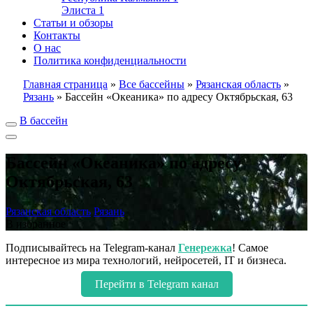
Элиста
1
Статьи и обзоры
Контакты
О нас
Политика конфиденциальности
Главная страница
»
Все бассейны
»
Рязанская область
»
Рязань
»
Бассейн «Океаника» по адресу Октябрьская, 63
В бассейн
Бассейн «Океаника» по адресу
Октябрьская, 63
Рязанская область
Рязань
В избранное
Подписывайтесь на Telegram-канал
Генережка
! Самое
интересное из мира технологий, нейросетей, IT и бизнеса.
Перейти в Telegram канал