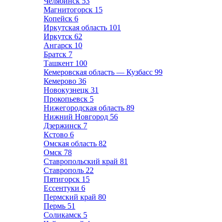
Челябинск
53
Магнитогорск
15
Копейск
6
Иркутская область
101
Иркутск
62
Ангарск
10
Братск
7
Ташкент
100
Кемеровская область — Кузбасс
99
Кемерово
36
Новокузнецк
31
Прокопьевск
5
Нижегородская область
89
Нижний Новгород
56
Дзержинск
7
Кстово
6
Омская область
82
Омск
78
Ставропольский край
81
Ставрополь
22
Пятигорск
15
Ессентуки
6
Пермский край
80
Пермь
51
Соликамск
5