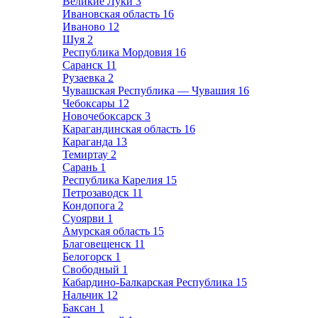
Великие Луки
3
Ивановская область
16
Иваново
12
Шуя
2
Республика Мордовия
16
Саранск
11
Рузаевка
2
Чувашская Республика — Чувашия
16
Чебоксары
12
Новочебоксарск
3
Карагандинская область
16
Караганда
13
Темиртау
2
Сарань
1
Республика Карелия
15
Петрозаводск
11
Кондопога
2
Суоярви
1
Амурская область
15
Благовещенск
11
Белогорск
1
Свободный
1
Кабардино-Балкарская Республика
15
Нальчик
12
Баксан
1