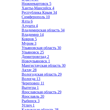
Нижневартовск
5
Ханты-Мансийск
4
Республика Крым
34
Симферополь
10
Ялта
6
Алушта
4
Владимирская область
34
Владимир
14
Ковров
5
Муром
3
Ульяновская область
30
Ульяновск
25
Димитровград
2
Новоульяновск
1
Мангистауская область
30
Актау
28
Вологодская область
29
Вологда
13
Череповец
11
Вытегра
1
Ярославская область
29
Ярославль
20
Рыбинск
3
Углич
1
Калужская область
28