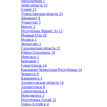
Прохладный
1
Абай область
15
Семей
15
Туркестанская область
15
Шымкент
8
Туркестан
5
Кентау
2
Республика Марий Эл
15
Йошкар-Ола
10
Волжск
1
Звенигово
1
Сахалинская область
15
Южно-Сахалинск
10
Невельск
1
Корсаков
1
Севастополь
14
Карачаево-Черкесская Республика
14
Черкесск
8
Карачаевск
1
Архангельская область
14
Архангельск
8
Северодвинск
4
Новодвинск
1
Республика Алтай
12
Горно-Алтайск
4