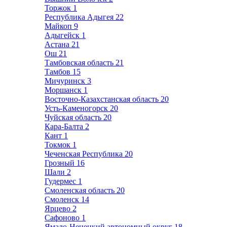
Торжок
1
Республика Адыгея
22
Майкоп
9
Адыгейск
1
Астана
21
Ош
21
Тамбовская область
21
Тамбов
15
Мичуринск
3
Моршанск
1
Восточно-Казахстанская область
20
Усть-Каменогорск
20
Чуйская область
20
Кара-Балта
2
Кант
1
Токмок
1
Чеченская Республика
20
Грозный
16
Шали
2
Гудермес
1
Смоленская область
20
Смоленск
14
Ярцево
2
Сафоново
1
Ямало-Ненецкий автономный округ
18