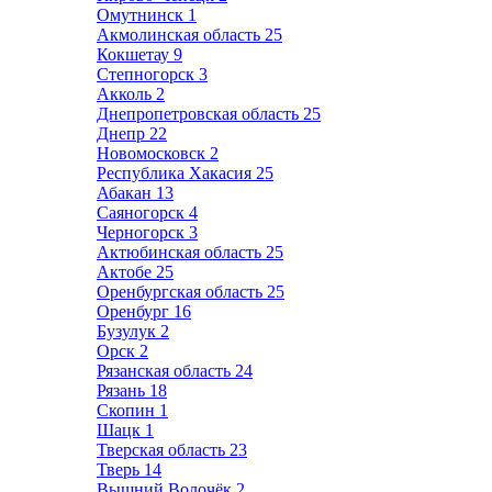
Омутнинск
1
Акмолинская область
25
Кокшетау
9
Степногорск
3
Акколь
2
Днепропетровская область
25
Днепр
22
Новомосковск
2
Республика Хакасия
25
Абакан
13
Саяногорск
4
Черногорск
3
Актюбинская область
25
Актобе
25
Оренбургская область
25
Оренбург
16
Бузулук
2
Орск
2
Рязанская область
24
Рязань
18
Скопин
1
Шацк
1
Тверская область
23
Тверь
14
Вышний Волочёк
2