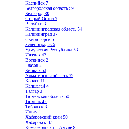
Каспийск
7
Белгородская область
59
Белгород
30
Старый Оскол
5
Валуйки
3
Калининградская область
54
Калининград
37
Светлогорск
5
Зеленоградск
5
Удмуртская Республика
53
Ижевск
42
Воткинск
2
Глазов
2
Бишкек
53
Алматинская область
52
Конаев
11
Капшагай
4
Талгар
3
Тюменская область
50
Тюмень
42
Тобольск
3
Ишим
1
Хабаровский край
50
Хабаровск
37
Комсомольск-на-Амуре
8