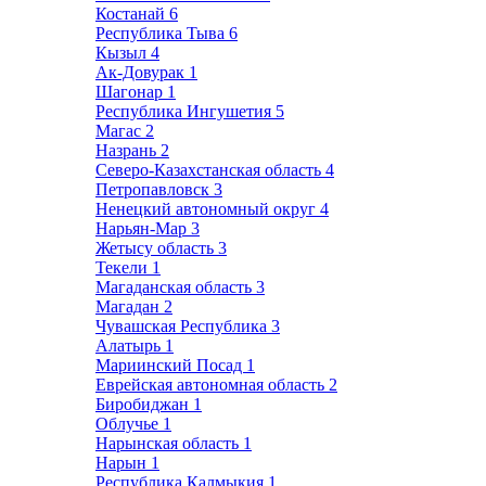
Костанай
6
Республика Тыва
6
Кызыл
4
Ак-Довурак
1
Шагонар
1
Республика Ингушетия
5
Магас
2
Назрань
2
Северо-Казахстанская область
4
Петропавловск
3
Ненецкий автономный округ
4
Нарьян-Мар
3
Жетысу область
3
Текели
1
Магаданская область
3
Магадан
2
Чувашская Республика
3
Алатырь
1
Мариинский Посад
1
Еврейская автономная область
2
Биробиджан
1
Облучье
1
Нарынская область
1
Нарын
1
Республика Калмыкия
1