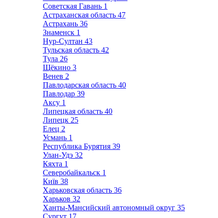
Советская Гавань
1
Астраханская область
47
Астрахань
36
Знаменск
1
Нур-Султан
43
Тульская область
42
Тула
26
Щёкино
3
Венев
2
Павлодарская область
40
Павлодар
39
Аксу
1
Липецкая область
40
Липецк
25
Елец
2
Усмань
1
Республика Бурятия
39
Улан-Удэ
32
Кяхта
1
Северобайкальск
1
Київ
38
Харьковская область
36
Харьков
32
Ханты-Мансийский автономный округ
35
Сургут
17