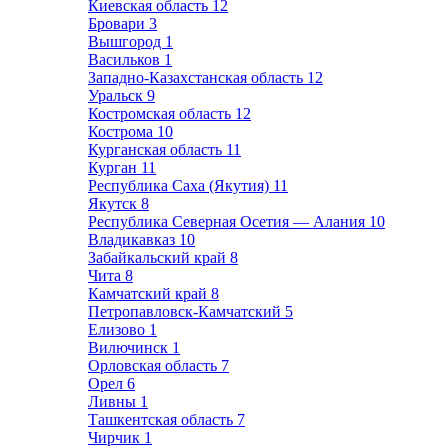
Киевская область
12
Бровари
3
Вышгород
1
Васильков
1
Западно-Казахстанская область
12
Уральск
9
Костромская область
12
Кострома
10
Курганская область
11
Курган
11
Республика Саха (Якутия)
11
Якутск
8
Республика Северная Осетия — Алания
10
Владикавказ
10
Забайкальский край
8
Чита
8
Камчатский край
8
Петропавловск-Камчатский
5
Елизово
1
Вилючинск
1
Орловская область
7
Орел
6
Ливны
1
Ташкентская область
7
Чирчик
1