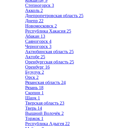
Кокшетау
9
Степногорск
3
Акколь
2
Днепропетровская область
25
Днепр
22
Новомосковск
2
Республика Хакасия
25
Абакан
13
Саяногорск
4
Черногорск
3
Актюбинская область
25
Актобе
25
Оренбургская область
25
Оренбург
16
Бузулук
2
Орск
2
Рязанская область
24
Рязань
18
Скопин
1
Шацк
1
Тверская область
23
Тверь
14
Вышний Волочёк
2
Торжок
1
Республика Адыгея
22