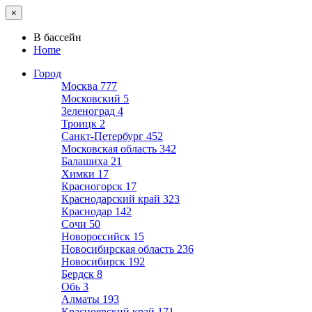
×
В бассейн
Home
Город
Москва
777
Московский
5
Зеленоград
4
Троицк
2
Санкт-Петербург
452
Московская область
342
Балашиха
21
Химки
17
Красногорск
17
Краснодарский край
323
Краснодар
142
Сочи
50
Новороссийск
15
Новосибирская область
236
Новосибирск
192
Бердск
8
Обь
3
Алматы
193
Красноярский край
171