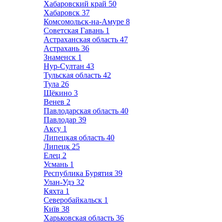
Хабаровский край
50
Хабаровск
37
Комсомольск-на-Амуре
8
Советская Гавань
1
Астраханская область
47
Астрахань
36
Знаменск
1
Нур-Султан
43
Тульская область
42
Тула
26
Щёкино
3
Венев
2
Павлодарская область
40
Павлодар
39
Аксу
1
Липецкая область
40
Липецк
25
Елец
2
Усмань
1
Республика Бурятия
39
Улан-Удэ
32
Кяхта
1
Северобайкальск
1
Київ
38
Харьковская область
36