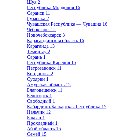
Шуя
2
Республика Мордовия
16
Саранск
11
Рузаевка
2
Чувашская Республика — Чувашия
16
Чебоксары
12
Новочебоксарск
3
Карагандинская область
16
Караганда
13
Темиртау
2
Сарань
1
Республика Карелия
15
Петрозаводск
11
Кондопога
2
Суоярви
1
Амурская область
15
Благовещенск
11
Белогорск
1
Свободный
1
Кабардино-Балкарская Республика
15
Нальчик
12
Баксан
1
Прохладный
1
Абай область
15
Семей
15