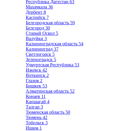
Республика Дагестан
63
Махачкала
36
Дербент
8
Каспийск
7
Белгородская область
59
Белгород
30
Старый Оскол
5
Валуйки
3
Калининградская область
54
Калининград
37
Светлогорск
5
Зеленоградск
5
Удмуртская Республика
53
Ижевск
42
Воткинск
2
Глазов
2
Бишкек
53
Алматинская область
52
Конаев
11
Капшагай
4
Талгар
3
Тюменская область
50
Тюмень
42
Тобольск
3
Ишим
1