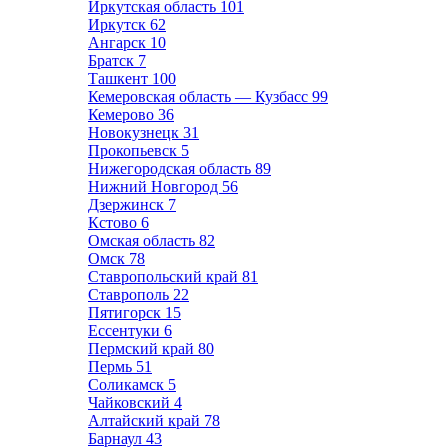
Иркутская область
101
Иркутск
62
Ангарск
10
Братск
7
Ташкент
100
Кемеровская область — Кузбасс
99
Кемерово
36
Новокузнецк
31
Прокопьевск
5
Нижегородская область
89
Нижний Новгород
56
Дзержинск
7
Кстово
6
Омская область
82
Омск
78
Ставропольский край
81
Ставрополь
22
Пятигорск
15
Ессентуки
6
Пермский край
80
Пермь
51
Соликамск
5
Чайковский
4
Алтайский край
78
Барнаул
43