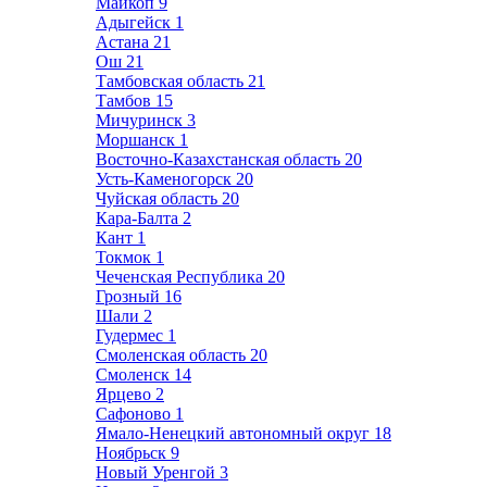
Майкоп
9
Адыгейск
1
Астана
21
Ош
21
Тамбовская область
21
Тамбов
15
Мичуринск
3
Моршанск
1
Восточно-Казахстанская область
20
Усть-Каменогорск
20
Чуйская область
20
Кара-Балта
2
Кант
1
Токмок
1
Чеченская Республика
20
Грозный
16
Шали
2
Гудермес
1
Смоленская область
20
Смоленск
14
Ярцево
2
Сафоново
1
Ямало-Ненецкий автономный округ
18
Ноябрьск
9
Новый Уренгой
3