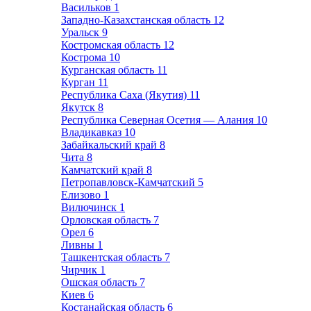
Васильков
1
Западно-Казахстанская область
12
Уральск
9
Костромская область
12
Кострома
10
Курганская область
11
Курган
11
Республика Саха (Якутия)
11
Якутск
8
Республика Северная Осетия — Алания
10
Владикавказ
10
Забайкальский край
8
Чита
8
Камчатский край
8
Петропавловск-Камчатский
5
Елизово
1
Вилючинск
1
Орловская область
7
Орел
6
Ливны
1
Ташкентская область
7
Чирчик
1
Ошская область
7
Киев
6
Костанайская область
6