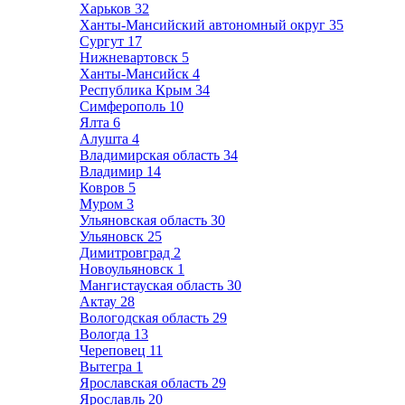
Харьков
32
Ханты-Мансийский автономный округ
35
Сургут
17
Нижневартовск
5
Ханты-Мансийск
4
Республика Крым
34
Симферополь
10
Ялта
6
Алушта
4
Владимирская область
34
Владимир
14
Ковров
5
Муром
3
Ульяновская область
30
Ульяновск
25
Димитровград
2
Новоульяновск
1
Мангистауская область
30
Актау
28
Вологодская область
29
Вологда
13
Череповец
11
Вытегра
1
Ярославская область
29
Ярославль
20