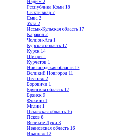
Надым
2
Республика Коми
18
Сыктывкар
7
Емва
2
Ухта
2
Иссык-Кульская область
17
Каракол
2
Чолпон-Ата
1
Курская область
17
Курск
14
Щигры
1
Курчатов
1
Новгородская область
17
Великий Новгород
11
Пестово
2
Боровичи
1
Брянская область
17
Брянск
9
Фокино
1
Мглин
1
Псковская область
16
Псков
8
Великие Луки
3
Ивановская область
16
Иваново
12