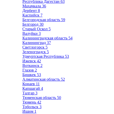
Республика Дагестан
63
Махачкала
36
Дербент
8
Каспийск
7
Белгородская область
59
Белгород
30
Старый Оскол
5
Валуйки
3
Калининградская область
54
Калининград
37
Светлогорск
5
Зеленоградск
5
Удмуртская Республика
53
Ижевск
42
Воткинск
2
Глазов
2
Бишкек
53
Алматинская область
52
Конаев
11
Капшагай
4
Талгар
3
Тюменская область
50
Тюмень
42
Тобольск
3
Ишим
1