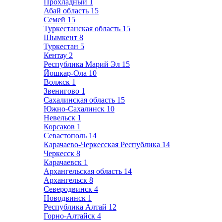
Прохладный
1
Абай область
15
Семей
15
Туркестанская область
15
Шымкент
8
Туркестан
5
Кентау
2
Республика Марий Эл
15
Йошкар-Ола
10
Волжск
1
Звенигово
1
Сахалинская область
15
Южно-Сахалинск
10
Невельск
1
Корсаков
1
Севастополь
14
Карачаево-Черкесская Республика
14
Черкесск
8
Карачаевск
1
Архангельская область
14
Архангельск
8
Северодвинск
4
Новодвинск
1
Республика Алтай
12
Горно-Алтайск
4