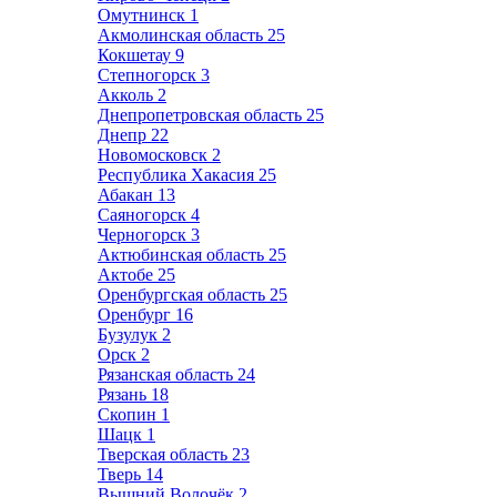
Омутнинск
1
Акмолинская область
25
Кокшетау
9
Степногорск
3
Акколь
2
Днепропетровская область
25
Днепр
22
Новомосковск
2
Республика Хакасия
25
Абакан
13
Саяногорск
4
Черногорск
3
Актюбинская область
25
Актобе
25
Оренбургская область
25
Оренбург
16
Бузулук
2
Орск
2
Рязанская область
24
Рязань
18
Скопин
1
Шацк
1
Тверская область
23
Тверь
14
Вышний Волочёк
2