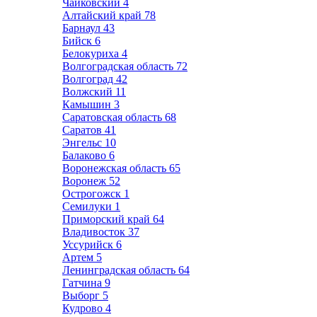
Чайковский
4
Алтайский край
78
Барнаул
43
Бийск
6
Белокуриха
4
Волгоградская область
72
Волгоград
42
Волжский
11
Камышин
3
Саратовская область
68
Саратов
41
Энгельс
10
Балаково
6
Воронежская область
65
Воронеж
52
Острогожск
1
Семилуки
1
Приморский край
64
Владивосток
37
Уссурийск
6
Артем
5
Ленинградская область
64
Гатчина
9
Выборг
5
Кудрово
4