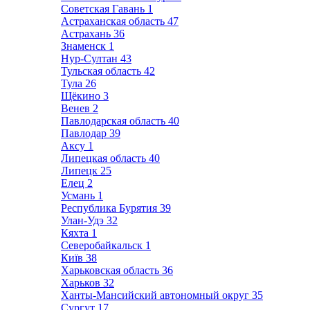
Советская Гавань
1
Астраханская область
47
Астрахань
36
Знаменск
1
Нур-Султан
43
Тульская область
42
Тула
26
Щёкино
3
Венев
2
Павлодарская область
40
Павлодар
39
Аксу
1
Липецкая область
40
Липецк
25
Елец
2
Усмань
1
Республика Бурятия
39
Улан-Удэ
32
Кяхта
1
Северобайкальск
1
Київ
38
Харьковская область
36
Харьков
32
Ханты-Мансийский автономный округ
35
Сургут
17