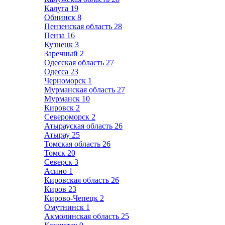
Калуга
19
Обнинск
8
Пензенская область
28
Пенза
16
Кузнецк
3
Заречный
2
Одесская область
27
Одесса
23
Черноморск
1
Мурманская область
27
Мурманск
10
Кировск
2
Североморск
2
Атырауская область
26
Атырау
25
Томская область
26
Томск
20
Северск
3
Асино
1
Кировская область
26
Киров
23
Кирово-Чепецк
2
Омутнинск
1
Акмолинская область
25