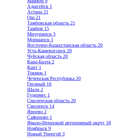
Майкоп
9
Адыгейск
1
Астана
21
Ош
21
Тамбовская область
21
Тамбов
15
Мичуринск
3
Моршанск
1
Восточно-Казахстанская область
20
Усть-Каменогорск
20
Чуйская область
20
Кара-Балта
2
Кант
1
Токмок
1
Чеченская Республика
20
Грозный
16
Шали
2
Гудермес
1
Смоленская область
20
Смоленск
14
Ярцево
2
Сафоново
1
Ямало-Ненецкий автономный округ
18
Ноябрьск
9
Новый Уренгой
3