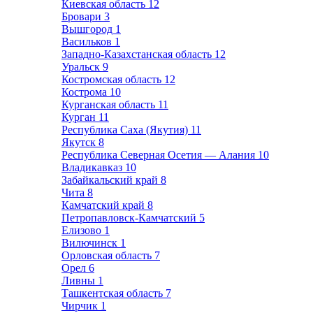
Киевская область
12
Бровари
3
Вышгород
1
Васильков
1
Западно-Казахстанская область
12
Уральск
9
Костромская область
12
Кострома
10
Курганская область
11
Курган
11
Республика Саха (Якутия)
11
Якутск
8
Республика Северная Осетия — Алания
10
Владикавказ
10
Забайкальский край
8
Чита
8
Камчатский край
8
Петропавловск-Камчатский
5
Елизово
1
Вилючинск
1
Орловская область
7
Орел
6
Ливны
1
Ташкентская область
7
Чирчик
1