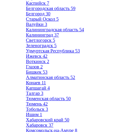
Каспийск
7
Белгородская область
59
Белгород
30
Старый Оскол
5
Валуйки
3
Калининградская область
54
Калининград
37
Светлогорск
5
Зеленоградск
5
Удмуртская Республика
53
Ижевск
42
Воткинск
2
Глазов
2
Бишкек
53
Алматинская область
52
Конаев
11
Капшагай
4
Талгар
3
Тюменская область
50
Тюмень
42
Тобольск
3
Ишим
1
Хабаровский край
50
Хабаровск
37
Комсомольск-на-Амуре
8