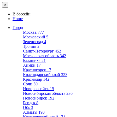
×
В бассейн
Home
Город
Москва
777
Московский
5
Зеленоград
4
Троицк
2
Санкт-Петербург
452
Московская область
342
Балашиха
21
Химки
17
Красногорск
17
Краснодарский край
323
Краснодар
142
Сочи
50
Новороссийск
15
Новосибирская область
236
Новосибирск
192
Бердск
8
Обь
3
Алматы
193
Красноярский край
171