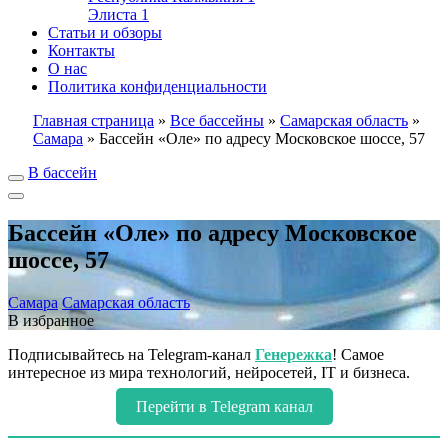
Элиста
1
Статьи и обзоры
Контакты
О нас
Политика конфиденциальности
Главная страница
»
Все бассейны
»
Самарская область
»
Самара
»
Бассейн «Оле» по адресу Московское шоссе, 57
В бассейн
Бассейн «Оле» по адресу Московское
шоссе, 57
Самара
Самарская область
В избранное
Подписывайтесь на Telegram-канал
Генережка
! Самое
интересное из мира технологий, нейросетей, IT и бизнеса.
Перейти в Telegram канал