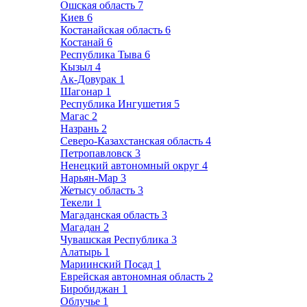
Ошская область
7
Киев
6
Костанайская область
6
Костанай
6
Республика Тыва
6
Кызыл
4
Ак-Довурак
1
Шагонар
1
Республика Ингушетия
5
Магас
2
Назрань
2
Северо-Казахстанская область
4
Петропавловск
3
Ненецкий автономный округ
4
Нарьян-Мар
3
Жетысу область
3
Текели
1
Магаданская область
3
Магадан
2
Чувашская Республика
3
Алатырь
1
Мариинский Посад
1
Еврейская автономная область
2
Биробиджан
1
Облучье
1