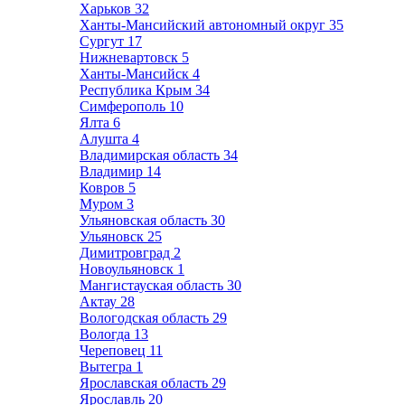
Харьков
32
Ханты-Мансийский автономный округ
35
Сургут
17
Нижневартовск
5
Ханты-Мансийск
4
Республика Крым
34
Симферополь
10
Ялта
6
Алушта
4
Владимирская область
34
Владимир
14
Ковров
5
Муром
3
Ульяновская область
30
Ульяновск
25
Димитровград
2
Новоульяновск
1
Мангистауская область
30
Актау
28
Вологодская область
29
Вологда
13
Череповец
11
Вытегра
1
Ярославская область
29
Ярославль
20