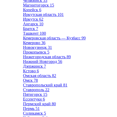
Челябинск
53
Магнитогорск
15
Копейск
6
Иркутская область
101
Иркутск
62
Ангарск
10
Братск
7
Ташкент
100
Кемеровская область — Кузбасс
99
Кемерово
36
Новокузнецк
31
Прокопьевск
5
Нижегородская область
89
Нижний Новгород
56
Дзержинск
7
Кстово
6
Омская область
82
Омск
78
Ставропольский край
81
Ставрополь
22
Пятигорск
15
Ессентуки
6
Пермский край
80
Пермь
51
Соликамск
5