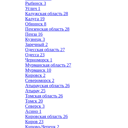
Рыбинск
3
Углич
1
Калужская область
28
Калуга
19
Обнинск
8
Пензенская область
28
Пенза
16
Кузнецк
3
Заречный
2
Одесская область
27
Одесса
23
Черноморск
1
Мурманская область
27
Мурманск
10
Кировск
2
Североморск
2
Атырауская область
26
Атырау
25
Томская область
26
Томск
20
Северск
3
Асино
1
Кировская область
26
Киров
23
Кирово-Чепецк
2