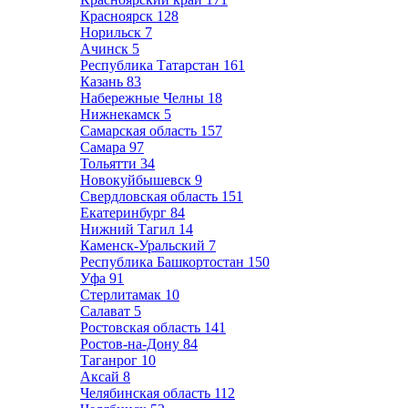
Красноярск
128
Норильск
7
Ачинск
5
Республика Татарстан
161
Казань
83
Набережные Челны
18
Нижнекамск
5
Самарская область
157
Самара
97
Тольятти
34
Новокуйбышевск
9
Свердловская область
151
Екатеринбург
84
Нижний Тагил
14
Каменск-Уральский
7
Республика Башкортостан
150
Уфа
91
Стерлитамак
10
Салават
5
Ростовская область
141
Ростов-на-Дону
84
Таганрог
10
Аксай
8
Челябинская область
112