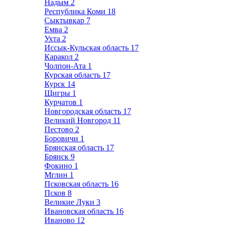
Надым
2
Республика Коми
18
Сыктывкар
7
Емва
2
Ухта
2
Иссык-Кульская область
17
Каракол
2
Чолпон-Ата
1
Курская область
17
Курск
14
Щигры
1
Курчатов
1
Новгородская область
17
Великий Новгород
11
Пестово
2
Боровичи
1
Брянская область
17
Брянск
9
Фокино
1
Мглин
1
Псковская область
16
Псков
8
Великие Луки
3
Ивановская область
16
Иваново
12