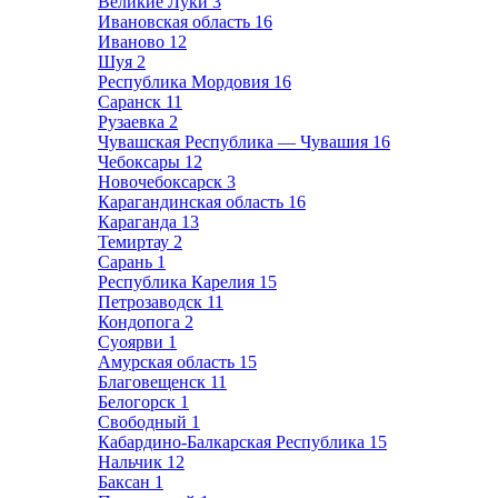
Великие Луки
3
Ивановская область
16
Иваново
12
Шуя
2
Республика Мордовия
16
Саранск
11
Рузаевка
2
Чувашская Республика — Чувашия
16
Чебоксары
12
Новочебоксарск
3
Карагандинская область
16
Караганда
13
Темиртау
2
Сарань
1
Республика Карелия
15
Петрозаводск
11
Кондопога
2
Суоярви
1
Амурская область
15
Благовещенск
11
Белогорск
1
Свободный
1
Кабардино-Балкарская Республика
15
Нальчик
12
Баксан
1