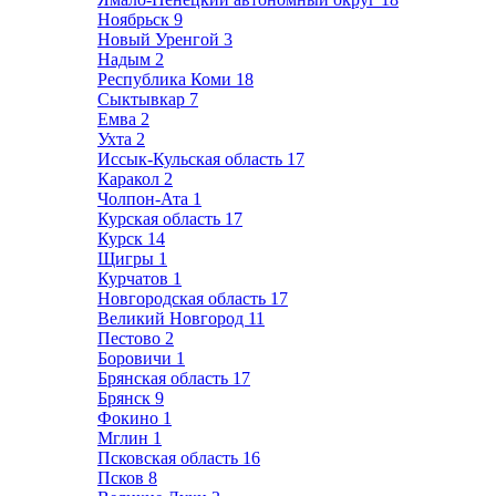
Ноябрьск
9
Новый Уренгой
3
Надым
2
Республика Коми
18
Сыктывкар
7
Емва
2
Ухта
2
Иссык-Кульская область
17
Каракол
2
Чолпон-Ата
1
Курская область
17
Курск
14
Щигры
1
Курчатов
1
Новгородская область
17
Великий Новгород
11
Пестово
2
Боровичи
1
Брянская область
17
Брянск
9
Фокино
1
Мглин
1
Псковская область
16
Псков
8