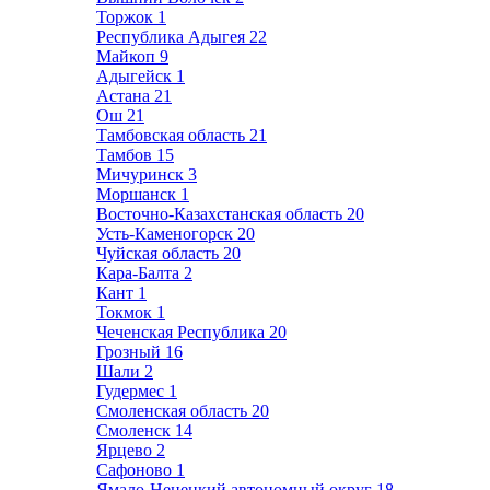
Торжок
1
Республика Адыгея
22
Майкоп
9
Адыгейск
1
Астана
21
Ош
21
Тамбовская область
21
Тамбов
15
Мичуринск
3
Моршанск
1
Восточно-Казахстанская область
20
Усть-Каменогорск
20
Чуйская область
20
Кара-Балта
2
Кант
1
Токмок
1
Чеченская Республика
20
Грозный
16
Шали
2
Гудермес
1
Смоленская область
20
Смоленск
14
Ярцево
2
Сафоново
1
Ямало-Ненецкий автономный округ
18