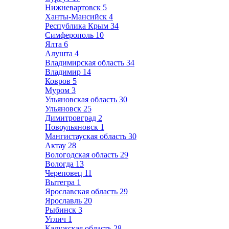
Нижневартовск
5
Ханты-Мансийск
4
Республика Крым
34
Симферополь
10
Ялта
6
Алушта
4
Владимирская область
34
Владимир
14
Ковров
5
Муром
3
Ульяновская область
30
Ульяновск
25
Димитровград
2
Новоульяновск
1
Мангистауская область
30
Актау
28
Вологодская область
29
Вологда
13
Череповец
11
Вытегра
1
Ярославская область
29
Ярославль
20
Рыбинск
3
Углич
1
Калужская область
28