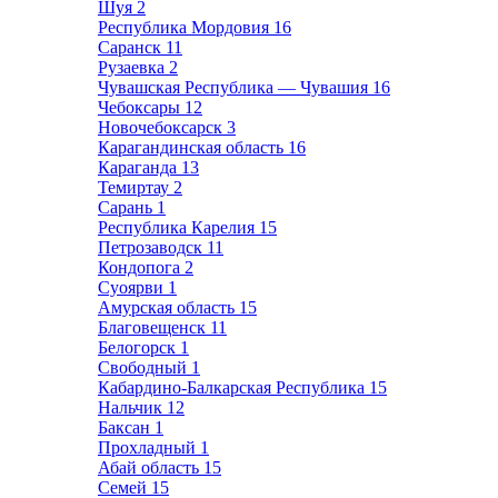
Шуя
2
Республика Мордовия
16
Саранск
11
Рузаевка
2
Чувашская Республика — Чувашия
16
Чебоксары
12
Новочебоксарск
3
Карагандинская область
16
Караганда
13
Темиртау
2
Сарань
1
Республика Карелия
15
Петрозаводск
11
Кондопога
2
Суоярви
1
Амурская область
15
Благовещенск
11
Белогорск
1
Свободный
1
Кабардино-Балкарская Республика
15
Нальчик
12
Баксан
1
Прохладный
1
Абай область
15
Семей
15