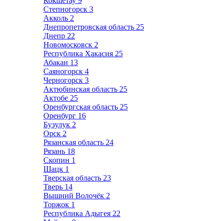
Кокшетау
9
Степногорск
3
Акколь
2
Днепропетровская область
25
Днепр
22
Новомосковск
2
Республика Хакасия
25
Абакан
13
Саяногорск
4
Черногорск
3
Актюбинская область
25
Актобе
25
Оренбургская область
25
Оренбург
16
Бузулук
2
Орск
2
Рязанская область
24
Рязань
18
Скопин
1
Шацк
1
Тверская область
23
Тверь
14
Вышний Волочёк
2
Торжок
1
Республика Адыгея
22