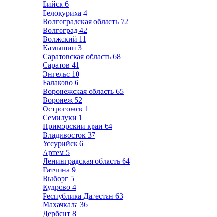
Бийск
6
Белокуриха
4
Волгоградская область
72
Волгоград
42
Волжский
11
Камышин
3
Саратовская область
68
Саратов
41
Энгельс
10
Балаково
6
Воронежская область
65
Воронеж
52
Острогожск
1
Семилуки
1
Приморский край
64
Владивосток
37
Уссурийск
6
Артем
5
Ленинградская область
64
Гатчина
9
Выборг
5
Кудрово
4
Республика Дагестан
63
Махачкала
36
Дербент
8