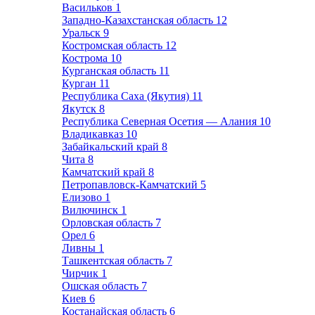
Васильков
1
Западно-Казахстанская область
12
Уральск
9
Костромская область
12
Кострома
10
Курганская область
11
Курган
11
Республика Саха (Якутия)
11
Якутск
8
Республика Северная Осетия — Алания
10
Владикавказ
10
Забайкальский край
8
Чита
8
Камчатский край
8
Петропавловск-Камчатский
5
Елизово
1
Вилючинск
1
Орловская область
7
Орел
6
Ливны
1
Ташкентская область
7
Чирчик
1
Ошская область
7
Киев
6
Костанайская область
6