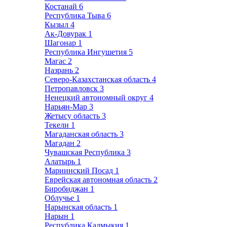
Костанай
6
Республика Тыва
6
Кызыл
4
Ак-Довурак
1
Шагонар
1
Республика Ингушетия
5
Магас
2
Назрань
2
Северо-Казахстанская область
4
Петропавловск
3
Ненецкий автономный округ
4
Нарьян-Мар
3
Жетысу область
3
Текели
1
Магаданская область
3
Магадан
2
Чувашская Республика
3
Алатырь
1
Мариинский Посад
1
Еврейская автономная область
2
Биробиджан
1
Облучье
1
Нарынская область
1
Нарын
1
Республика Калмыкия
1