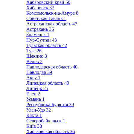
Хабаровский край
50
Хабаровск
37
Комсомольск-на-Амуре
8
Советская Гавань
1
Астраханская область
47
Астрахань
36
Знаменск
1
Нур-Султан
43
Тульская область
42
Тула
26
Щёкино
3
Венев
2
Павлодарская область
40
Павлодар
39
Аксу
1
Липецкая область
40
Липецк
25
Елец
2
Усмань
1
Республика Бурятия
39
Улан-Удэ
32
Кяхта
1
Северобайкальск
1
Київ
38
Харьковская область
36