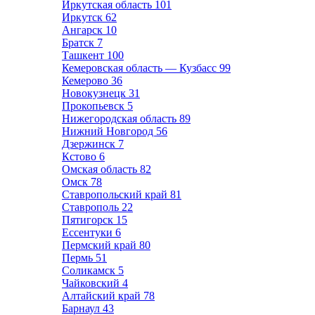
Иркутская область
101
Иркутск
62
Ангарск
10
Братск
7
Ташкент
100
Кемеровская область — Кузбасс
99
Кемерово
36
Новокузнецк
31
Прокопьевск
5
Нижегородская область
89
Нижний Новгород
56
Дзержинск
7
Кстово
6
Омская область
82
Омск
78
Ставропольский край
81
Ставрополь
22
Пятигорск
15
Ессентуки
6
Пермский край
80
Пермь
51
Соликамск
5
Чайковский
4
Алтайский край
78
Барнаул
43