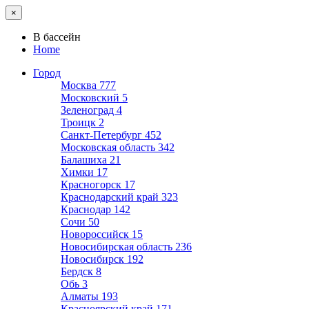
×
В бассейн
Home
Город
Москва
777
Московский
5
Зеленоград
4
Троицк
2
Санкт-Петербург
452
Московская область
342
Балашиха
21
Химки
17
Красногорск
17
Краснодарский край
323
Краснодар
142
Сочи
50
Новороссийск
15
Новосибирская область
236
Новосибирск
192
Бердск
8
Обь
3
Алматы
193
Красноярский край
171