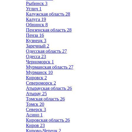
Рыбинск
3
Углич
1
Калужская область
28
Калуга
19
Обнинск
8
Пензенская область
28
Пенза
16
Кузнецк
3
Заречный
2
Одесская область
27
Одесса
23
Черноморск
1
Мурманская область
27
Мурманск
10
Кировск
2
Североморск
2
Атырауская область
26
Атырау
25
Томская область
26
Томск
20
Северск
3
Асино
1
Кировская область
26
Киров
23
Кирово-Чепецк
2