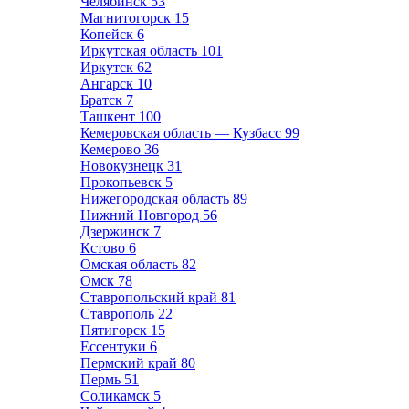
Челябинск
53
Магнитогорск
15
Копейск
6
Иркутская область
101
Иркутск
62
Ангарск
10
Братск
7
Ташкент
100
Кемеровская область — Кузбасс
99
Кемерово
36
Новокузнецк
31
Прокопьевск
5
Нижегородская область
89
Нижний Новгород
56
Дзержинск
7
Кстово
6
Омская область
82
Омск
78
Ставропольский край
81
Ставрополь
22
Пятигорск
15
Ессентуки
6
Пермский край
80
Пермь
51
Соликамск
5