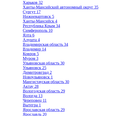
Харьков
32
Ханты-Мансийский автономный округ
35
Сургут
17
Нижневартовск
5
Ханты-Мансийск
4
Республика Крым
34
Симферополь
10
Ялта
6
Алушта
4
Владимирская область
34
Владимир
14
Ковров
5
Муром
3
Ульяновская область
30
Ульяновск
25
Димитровград
2
Новоульяновск
1
Мангистауская область
30
Актау
28
Вологодская область
29
Вологда
13
Череповец
11
Вытегра
1
Ярославская область
29
Ярославль
20