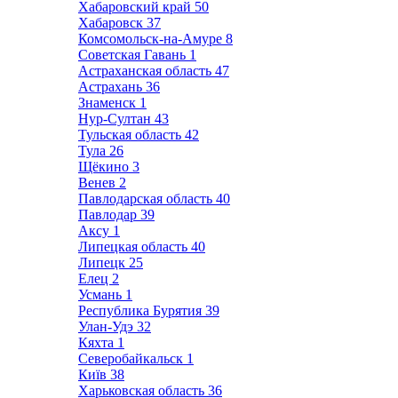
Хабаровский край
50
Хабаровск
37
Комсомольск-на-Амуре
8
Советская Гавань
1
Астраханская область
47
Астрахань
36
Знаменск
1
Нур-Султан
43
Тульская область
42
Тула
26
Щёкино
3
Венев
2
Павлодарская область
40
Павлодар
39
Аксу
1
Липецкая область
40
Липецк
25
Елец
2
Усмань
1
Республика Бурятия
39
Улан-Удэ
32
Кяхта
1
Северобайкальск
1
Київ
38
Харьковская область
36