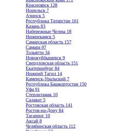
Красноярск
128
Норильск
7
Ачинск
5
Республика Татарстан
161
Казань
83
Набережные Челны
18
Нижнекамск
5
Самарская область
157
Самара
97
Тольятти
34
Новокуйбышевск
9
Свердловская область
151
Екатеринбург
84
Нижний Тагил
14
Каменск-Уральский
7
Республика Башкортостан
150
Уфа
91
Стерлитамак
10
Салават
5
Ростовская область
141
Ростов-на-Дону
84
Таганрог
10
Аксай
8
Челябинская область
112