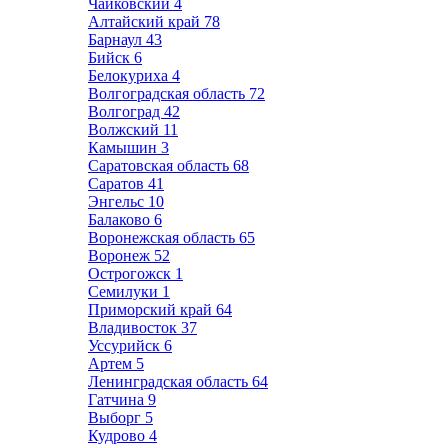
Чайковский
4
Алтайский край
78
Барнаул
43
Бийск
6
Белокуриха
4
Волгоградская область
72
Волгоград
42
Волжский
11
Камышин
3
Саратовская область
68
Саратов
41
Энгельс
10
Балаково
6
Воронежская область
65
Воронеж
52
Острогожск
1
Семилуки
1
Приморский край
64
Владивосток
37
Уссурийск
6
Артем
5
Ленинградская область
64
Гатчина
9
Выборг
5
Кудрово
4