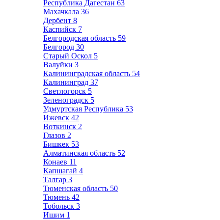
Республика Дагестан
63
Махачкала
36
Дербент
8
Каспийск
7
Белгородская область
59
Белгород
30
Старый Оскол
5
Валуйки
3
Калининградская область
54
Калининград
37
Светлогорск
5
Зеленоградск
5
Удмуртская Республика
53
Ижевск
42
Воткинск
2
Глазов
2
Бишкек
53
Алматинская область
52
Конаев
11
Капшагай
4
Талгар
3
Тюменская область
50
Тюмень
42
Тобольск
3
Ишим
1