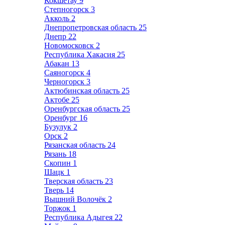
Кокшетау
9
Степногорск
3
Акколь
2
Днепропетровская область
25
Днепр
22
Новомосковск
2
Республика Хакасия
25
Абакан
13
Саяногорск
4
Черногорск
3
Актюбинская область
25
Актобе
25
Оренбургская область
25
Оренбург
16
Бузулук
2
Орск
2
Рязанская область
24
Рязань
18
Скопин
1
Шацк
1
Тверская область
23
Тверь
14
Вышний Волочёк
2
Торжок
1
Республика Адыгея
22