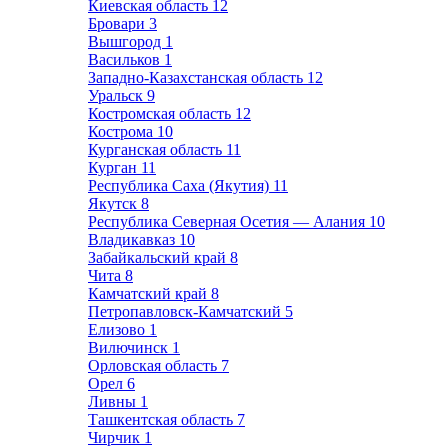
Киевская область
12
Бровари
3
Вышгород
1
Васильков
1
Западно-Казахстанская область
12
Уральск
9
Костромская область
12
Кострома
10
Курганская область
11
Курган
11
Республика Саха (Якутия)
11
Якутск
8
Республика Северная Осетия — Алания
10
Владикавказ
10
Забайкальский край
8
Чита
8
Камчатский край
8
Петропавловск-Камчатский
5
Елизово
1
Вилючинск
1
Орловская область
7
Орел
6
Ливны
1
Ташкентская область
7
Чирчик
1