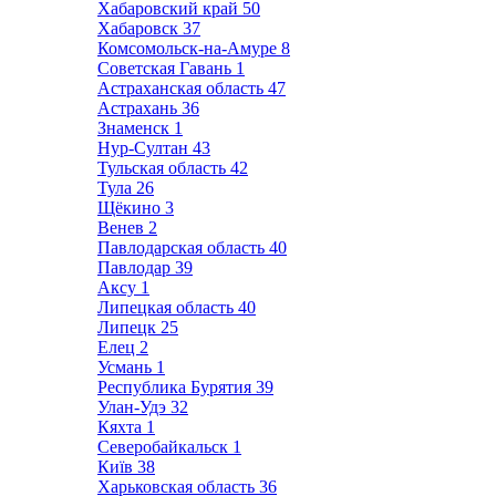
Хабаровский край
50
Хабаровск
37
Комсомольск-на-Амуре
8
Советская Гавань
1
Астраханская область
47
Астрахань
36
Знаменск
1
Нур-Султан
43
Тульская область
42
Тула
26
Щёкино
3
Венев
2
Павлодарская область
40
Павлодар
39
Аксу
1
Липецкая область
40
Липецк
25
Елец
2
Усмань
1
Республика Бурятия
39
Улан-Удэ
32
Кяхта
1
Северобайкальск
1
Київ
38
Харьковская область
36