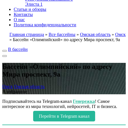
Элиста
1
Статьи и обзоры
Контакты
О нас
Политика конфиденциальности
Главная страница
»
Все бассейны
»
Омская область
»
Омск
»
Бассейн «Олимпийский» по адресу Мира проспект, 9а
В бассейн
Бассейн «Олимпийский» по адресу
Мира проспект, 9а
Омск
Омская область
В избранное
Подписывайтесь на Telegram-канал
Генережка
! Самое
интересное из мира технологий, нейросетей, IT и бизнеса.
Перейти в Telegram канал