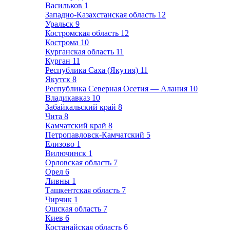
Васильков
1
Западно-Казахстанская область
12
Уральск
9
Костромская область
12
Кострома
10
Курганская область
11
Курган
11
Республика Саха (Якутия)
11
Якутск
8
Республика Северная Осетия — Алания
10
Владикавказ
10
Забайкальский край
8
Чита
8
Камчатский край
8
Петропавловск-Камчатский
5
Елизово
1
Вилючинск
1
Орловская область
7
Орел
6
Ливны
1
Ташкентская область
7
Чирчик
1
Ошская область
7
Киев
6
Костанайская область
6