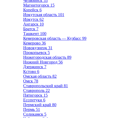
Челябинск
53
Магнитогорск
15
Копейск
6
Иркутская область
101
Иркутск
62
Ангарск
10
Братск
7
Ташкент
100
Кемеровская область — Кузбасс
99
Кемерово
36
Новокузнецк
31
Прокопьевск
5
Нижегородская область
89
Нижний Новгород
56
Дзержинск
7
Кстово
6
Омская область
82
Омск
78
Ставропольский край
81
Ставрополь
22
Пятигорск
15
Ессентуки
6
Пермский край
80
Пермь
51
Соликамск
5