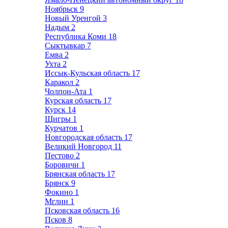
Ноябрьск
9
Новый Уренгой
3
Надым
2
Республика Коми
18
Сыктывкар
7
Емва
2
Ухта
2
Иссык-Кульская область
17
Каракол
2
Чолпон-Ата
1
Курская область
17
Курск
14
Щигры
1
Курчатов
1
Новгородская область
17
Великий Новгород
11
Пестово
2
Боровичи
1
Брянская область
17
Брянск
9
Фокино
1
Мглин
1
Псковская область
16
Псков
8