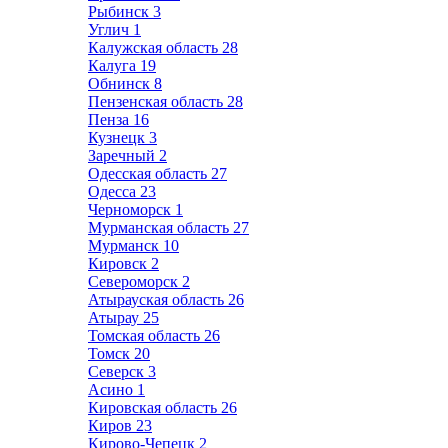
Рыбинск
3
Углич
1
Калужская область
28
Калуга
19
Обнинск
8
Пензенская область
28
Пенза
16
Кузнецк
3
Заречный
2
Одесская область
27
Одесса
23
Черноморск
1
Мурманская область
27
Мурманск
10
Кировск
2
Североморск
2
Атырауская область
26
Атырау
25
Томская область
26
Томск
20
Северск
3
Асино
1
Кировская область
26
Киров
23
Кирово-Чепецк
2