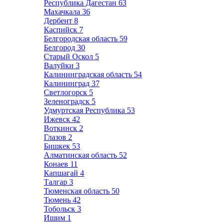
Республика Дагестан
63
Махачкала
36
Дербент
8
Каспийск
7
Белгородская область
59
Белгород
30
Старый Оскол
5
Валуйки
3
Калининградская область
54
Калининград
37
Светлогорск
5
Зеленоградск
5
Удмуртская Республика
53
Ижевск
42
Воткинск
2
Глазов
2
Бишкек
53
Алматинская область
52
Конаев
11
Капшагай
4
Талгар
3
Тюменская область
50
Тюмень
42
Тобольск
3
Ишим
1