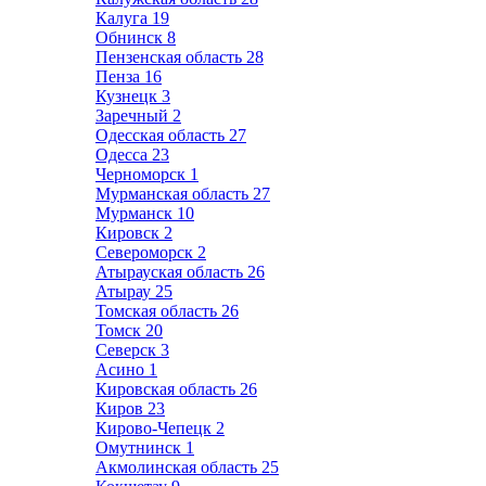
Калуга
19
Обнинск
8
Пензенская область
28
Пенза
16
Кузнецк
3
Заречный
2
Одесская область
27
Одесса
23
Черноморск
1
Мурманская область
27
Мурманск
10
Кировск
2
Североморск
2
Атырауская область
26
Атырау
25
Томская область
26
Томск
20
Северск
3
Асино
1
Кировская область
26
Киров
23
Кирово-Чепецк
2
Омутнинск
1
Акмолинская область
25