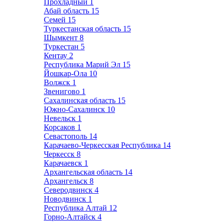
Прохладный
1
Абай область
15
Семей
15
Туркестанская область
15
Шымкент
8
Туркестан
5
Кентау
2
Республика Марий Эл
15
Йошкар-Ола
10
Волжск
1
Звенигово
1
Сахалинская область
15
Южно-Сахалинск
10
Невельск
1
Корсаков
1
Севастополь
14
Карачаево-Черкесская Республика
14
Черкесск
8
Карачаевск
1
Архангельская область
14
Архангельск
8
Северодвинск
4
Новодвинск
1
Республика Алтай
12
Горно-Алтайск
4