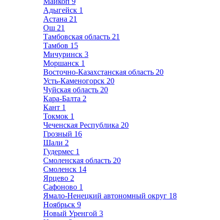
Майкоп
9
Адыгейск
1
Астана
21
Ош
21
Тамбовская область
21
Тамбов
15
Мичуринск
3
Моршанск
1
Восточно-Казахстанская область
20
Усть-Каменогорск
20
Чуйская область
20
Кара-Балта
2
Кант
1
Токмок
1
Чеченская Республика
20
Грозный
16
Шали
2
Гудермес
1
Смоленская область
20
Смоленск
14
Ярцево
2
Сафоново
1
Ямало-Ненецкий автономный округ
18
Ноябрьск
9
Новый Уренгой
3