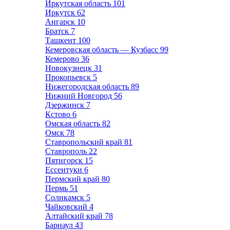
Иркутская область
101
Иркутск
62
Ангарск
10
Братск
7
Ташкент
100
Кемеровская область — Кузбасс
99
Кемерово
36
Новокузнецк
31
Прокопьевск
5
Нижегородская область
89
Нижний Новгород
56
Дзержинск
7
Кстово
6
Омская область
82
Омск
78
Ставропольский край
81
Ставрополь
22
Пятигорск
15
Ессентуки
6
Пермский край
80
Пермь
51
Соликамск
5
Чайковский
4
Алтайский край
78
Барнаул
43