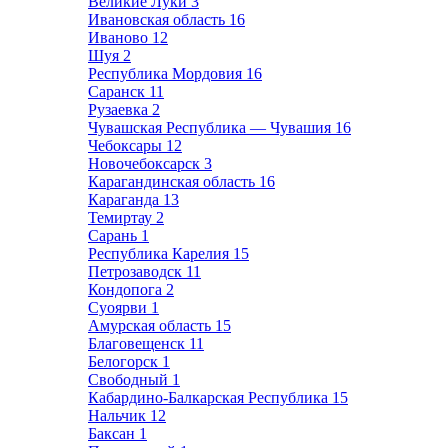
Великие Луки
3
Ивановская область
16
Иваново
12
Шуя
2
Республика Мордовия
16
Саранск
11
Рузаевка
2
Чувашская Республика — Чувашия
16
Чебоксары
12
Новочебоксарск
3
Карагандинская область
16
Караганда
13
Темиртау
2
Сарань
1
Республика Карелия
15
Петрозаводск
11
Кондопога
2
Суоярви
1
Амурская область
15
Благовещенск
11
Белогорск
1
Свободный
1
Кабардино-Балкарская Республика
15
Нальчик
12
Баксан
1