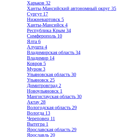
Харьков
32
Ханты-Мансийский автономный округ
35
Сургут
17
Нижневартовск
5
Ханты-Мансийск
4
Республика Крым
34
Симферополь
10
Ялта
6
Алушта
4
Владимирская область
34
Владимир
14
Ковров
5
Муром
3
Ульяновская область
30
Ульяновск
25
Димитровград
2
Новоульяновск
1
Мангистауская область
30
Актау
28
Вологодская область
29
Вологда
13
Череповец
11
Вытегра
1
Ярославская область
29
Ярославль
20