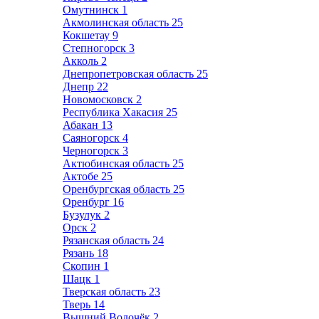
Омутнинск
1
Акмолинская область
25
Кокшетау
9
Степногорск
3
Акколь
2
Днепропетровская область
25
Днепр
22
Новомосковск
2
Республика Хакасия
25
Абакан
13
Саяногорск
4
Черногорск
3
Актюбинская область
25
Актобе
25
Оренбургская область
25
Оренбург
16
Бузулук
2
Орск
2
Рязанская область
24
Рязань
18
Скопин
1
Шацк
1
Тверская область
23
Тверь
14
Вышний Волочёк
2