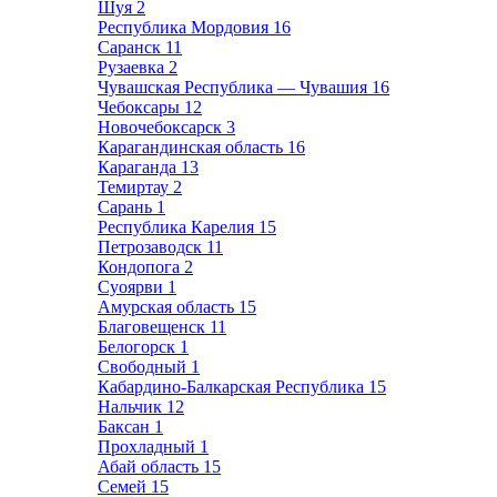
Шуя
2
Республика Мордовия
16
Саранск
11
Рузаевка
2
Чувашская Республика — Чувашия
16
Чебоксары
12
Новочебоксарск
3
Карагандинская область
16
Караганда
13
Темиртау
2
Сарань
1
Республика Карелия
15
Петрозаводск
11
Кондопога
2
Суоярви
1
Амурская область
15
Благовещенск
11
Белогорск
1
Свободный
1
Кабардино-Балкарская Республика
15
Нальчик
12
Баксан
1
Прохладный
1
Абай область
15
Семей
15