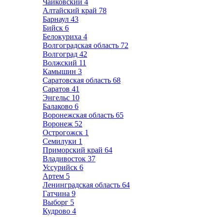
Чайковский
4
Алтайский край
78
Барнаул
43
Бийск
6
Белокуриха
4
Волгоградская область
72
Волгоград
42
Волжский
11
Камышин
3
Саратовская область
68
Саратов
41
Энгельс
10
Балаково
6
Воронежская область
65
Воронеж
52
Острогожск
1
Семилуки
1
Приморский край
64
Владивосток
37
Уссурийск
6
Артем
5
Ленинградская область
64
Гатчина
9
Выборг
5
Кудрово
4