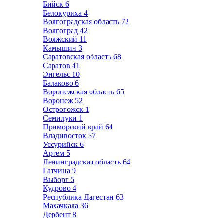
Бийск
6
Белокуриха
4
Волгоградская область
72
Волгоград
42
Волжский
11
Камышин
3
Саратовская область
68
Саратов
41
Энгельс
10
Балаково
6
Воронежская область
65
Воронеж
52
Острогожск
1
Семилуки
1
Приморский край
64
Владивосток
37
Уссурийск
6
Артем
5
Ленинградская область
64
Гатчина
9
Выборг
5
Кудрово
4
Республика Дагестан
63
Махачкала
36
Дербент
8