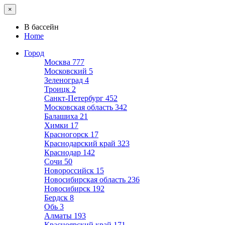
×
В бассейн
Home
Город
Москва
777
Московский
5
Зеленоград
4
Троицк
2
Санкт-Петербург
452
Московская область
342
Балашиха
21
Химки
17
Красногорск
17
Краснодарский край
323
Краснодар
142
Сочи
50
Новороссийск
15
Новосибирская область
236
Новосибирск
192
Бердск
8
Обь
3
Алматы
193
Красноярский край
171