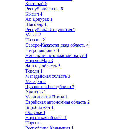
Костанай
6
Республика Тыва
6
Кызыл
4
Ак-Довурак
1
Шагонар
1
Республика Ингушетия
5
Магас
2
Назрань
2
Северо-Казахстанская область
4
Петропавловск
3
Ненецкий автономный округ
4
Нарьян-Мар
3
Жетысу область
3
Текели
1
Магаданская область
3
Магадан
2
Чувашская Республика
3
Алатырь
1
Мариинский Посад
1
Еврейская автономная область
2
Биробиджан
1
Облучье
1
Нарынская область
1
Нарын
1
Республика Калмыкия
1