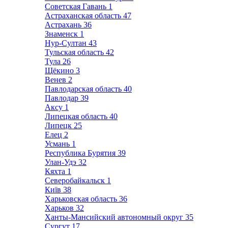
Советская Гавань
1
Астраханская область
47
Астрахань
36
Знаменск
1
Нур-Султан
43
Тульская область
42
Тула
26
Щёкино
3
Венев
2
Павлодарская область
40
Павлодар
39
Аксу
1
Липецкая область
40
Липецк
25
Елец
2
Усмань
1
Республика Бурятия
39
Улан-Удэ
32
Кяхта
1
Северобайкальск
1
Київ
38
Харьковская область
36
Харьков
32
Ханты-Мансийский автономный округ
35
Сургут
17