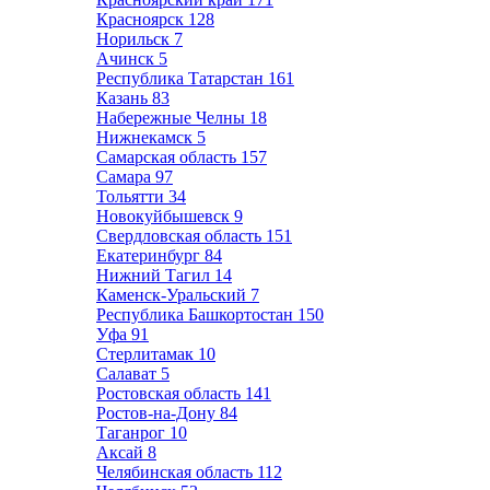
Красноярск
128
Норильск
7
Ачинск
5
Республика Татарстан
161
Казань
83
Набережные Челны
18
Нижнекамск
5
Самарская область
157
Самара
97
Тольятти
34
Новокуйбышевск
9
Свердловская область
151
Екатеринбург
84
Нижний Тагил
14
Каменск-Уральский
7
Республика Башкортостан
150
Уфа
91
Стерлитамак
10
Салават
5
Ростовская область
141
Ростов-на-Дону
84
Таганрог
10
Аксай
8
Челябинская область
112