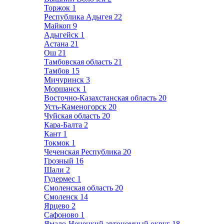
Торжок
1
Республика Адыгея
22
Майкоп
9
Адыгейск
1
Астана
21
Ош
21
Тамбовская область
21
Тамбов
15
Мичуринск
3
Моршанск
1
Восточно-Казахстанская область
20
Усть-Каменогорск
20
Чуйская область
20
Кара-Балта
2
Кант
1
Токмок
1
Чеченская Республика
20
Грозный
16
Шали
2
Гудермес
1
Смоленская область
20
Смоленск
14
Ярцево
2
Сафоново
1
Ямало-Ненецкий автономный округ
18