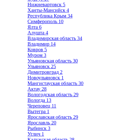
Нижневартовск
5
Ханты-Мансийск
4
Республика Крым
34
Симферополь
10
Ялта
6
Алушта
4
Владимирская область
34
Владимир
14
Ковров
5
Муром
3
Ульяновская область
30
Ульяновск
25
Димитровград
2
Новоульяновск
1
Мангистауская область
30
Актау
28
Вологодская область
29
Вологда
13
Череповец
11
Вытегра
1
Ярославская область
29
Ярославль
20
Рыбинск
3
Углич
1
Калужская область
28