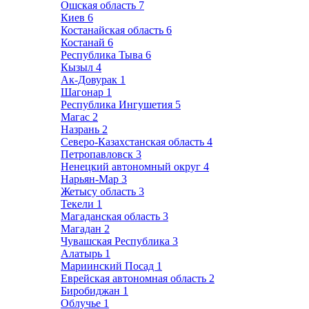
Ошская область
7
Киев
6
Костанайская область
6
Костанай
6
Республика Тыва
6
Кызыл
4
Ак-Довурак
1
Шагонар
1
Республика Ингушетия
5
Магас
2
Назрань
2
Северо-Казахстанская область
4
Петропавловск
3
Ненецкий автономный округ
4
Нарьян-Мар
3
Жетысу область
3
Текели
1
Магаданская область
3
Магадан
2
Чувашская Республика
3
Алатырь
1
Мариинский Посад
1
Еврейская автономная область
2
Биробиджан
1
Облучье
1