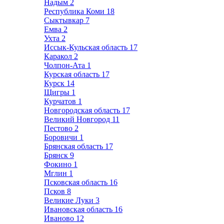
Надым
2
Республика Коми
18
Сыктывкар
7
Емва
2
Ухта
2
Иссык-Кульская область
17
Каракол
2
Чолпон-Ата
1
Курская область
17
Курск
14
Щигры
1
Курчатов
1
Новгородская область
17
Великий Новгород
11
Пестово
2
Боровичи
1
Брянская область
17
Брянск
9
Фокино
1
Мглин
1
Псковская область
16
Псков
8
Великие Луки
3
Ивановская область
16
Иваново
12