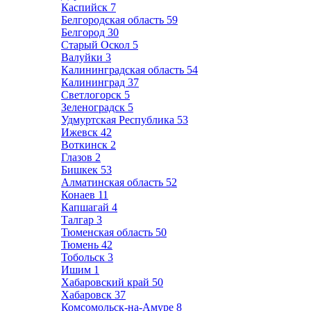
Каспийск
7
Белгородская область
59
Белгород
30
Старый Оскол
5
Валуйки
3
Калининградская область
54
Калининград
37
Светлогорск
5
Зеленоградск
5
Удмуртская Республика
53
Ижевск
42
Воткинск
2
Глазов
2
Бишкек
53
Алматинская область
52
Конаев
11
Капшагай
4
Талгар
3
Тюменская область
50
Тюмень
42
Тобольск
3
Ишим
1
Хабаровский край
50
Хабаровск
37
Комсомольск-на-Амуре
8