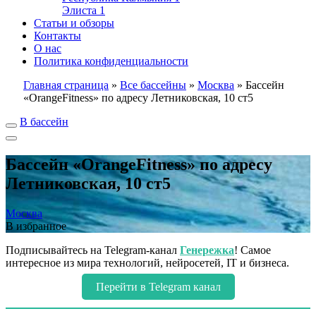
Элиста
1
Статьи и обзоры
Контакты
О нас
Политика конфиденциальности
Главная страница
»
Все бассейны
»
Москва
»
Бассейн
«OrangeFitness» по адресу Летниковская, 10 ст5
В бассейн
Бассейн «OrangeFitness» по адресу
Летниковская, 10 ст5
Москва
В избранное
Подписывайтесь на Telegram-канал
Генережка
! Самое
интересное из мира технологий, нейросетей, IT и бизнеса.
Перейти в Telegram канал