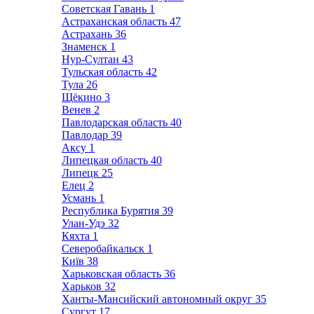
Советская Гавань
1
Астраханская область
47
Астрахань
36
Знаменск
1
Нур-Султан
43
Тульская область
42
Тула
26
Щёкино
3
Венев
2
Павлодарская область
40
Павлодар
39
Аксу
1
Липецкая область
40
Липецк
25
Елец
2
Усмань
1
Республика Бурятия
39
Улан-Удэ
32
Кяхта
1
Северобайкальск
1
Київ
38
Харьковская область
36
Харьков
32
Ханты-Мансийский автономный округ
35
Сургут
17