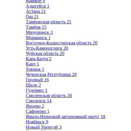
Майкоп
9
Адыгейск
1
Астана
21
Ош
21
Тамбовская область
21
Тамбов
15
Мичуринск
3
Моршанск
1
Восточно-Казахстанская область
20
Усть-Каменогорск
20
Чуйская область
20
Кара-Балта
2
Кант
1
Токмок
1
Чеченская Республика
20
Грозный
16
Шали
2
Гудермес
1
Смоленская область
20
Смоленск
14
Ярцево
2
Сафоново
1
Ямало-Ненецкий автономный округ
18
Ноябрьск
9
Новый Уренгой
3