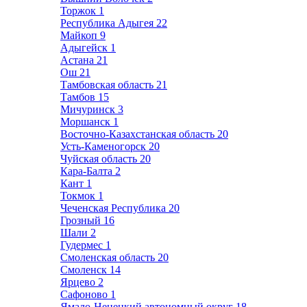
Торжок
1
Республика Адыгея
22
Майкоп
9
Адыгейск
1
Астана
21
Ош
21
Тамбовская область
21
Тамбов
15
Мичуринск
3
Моршанск
1
Восточно-Казахстанская область
20
Усть-Каменогорск
20
Чуйская область
20
Кара-Балта
2
Кант
1
Токмок
1
Чеченская Республика
20
Грозный
16
Шали
2
Гудермес
1
Смоленская область
20
Смоленск
14
Ярцево
2
Сафоново
1
Ямало-Ненецкий автономный округ
18