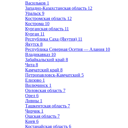
Васильков
1
Западно-Казахстанская область
12
Уральск
9
Костромская область
12
Кострома
10
Курганская область
11
Курган
11
Республика Саха (Якутия)
11
Якутск
8
Республика Северная Осетия — Алания
10
Владикавказ
10
Забайкальский край
8
Чита
8
Камчатский край
8
Петропавловск-Камчатский
5
Елизово
1
Вилючинск
1
Орловская область
7
Орел
6
Ливны
1
Ташкентская область
7
Чирчик
1
Ошская область
7
Киев
6
Костанайская область
6