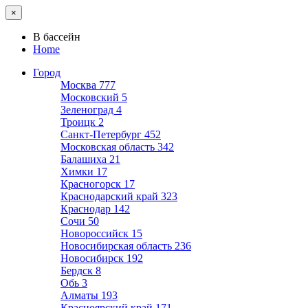
×
В бассейн
Home
Город
Москва
777
Московский
5
Зеленоград
4
Троицк
2
Санкт-Петербург
452
Московская область
342
Балашиха
21
Химки
17
Красногорск
17
Краснодарский край
323
Краснодар
142
Сочи
50
Новороссийск
15
Новосибирская область
236
Новосибирск
192
Бердск
8
Обь
3
Алматы
193
Красноярский край
171