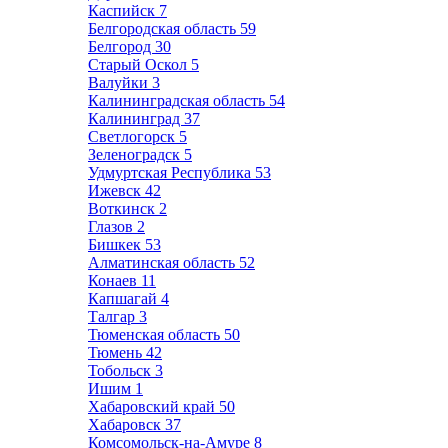
Каспийск
7
Белгородская область
59
Белгород
30
Старый Оскол
5
Валуйки
3
Калининградская область
54
Калининград
37
Светлогорск
5
Зеленоградск
5
Удмуртская Республика
53
Ижевск
42
Воткинск
2
Глазов
2
Бишкек
53
Алматинская область
52
Конаев
11
Капшагай
4
Талгар
3
Тюменская область
50
Тюмень
42
Тобольск
3
Ишим
1
Хабаровский край
50
Хабаровск
37
Комсомольск-на-Амуре
8