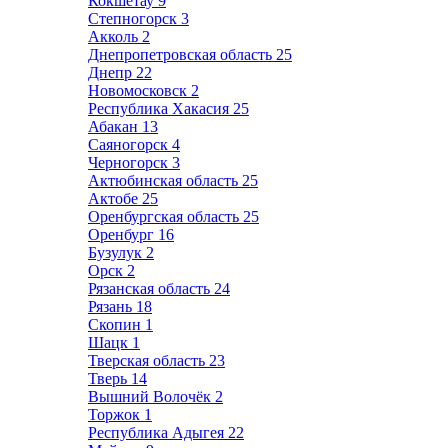
Кокшетау
9
Степногорск
3
Акколь
2
Днепропетровская область
25
Днепр
22
Новомосковск
2
Республика Хакасия
25
Абакан
13
Саяногорск
4
Черногорск
3
Актюбинская область
25
Актобе
25
Оренбургская область
25
Оренбург
16
Бузулук
2
Орск
2
Рязанская область
24
Рязань
18
Скопин
1
Шацк
1
Тверская область
23
Тверь
14
Вышний Волочёк
2
Торжок
1
Республика Адыгея
22