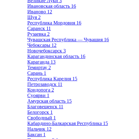
Великие Луки
3
Ивановская область
16
Иваново
12
Шуя
2
Республика Мордовия
16
Саранск
11
Рузаевка
2
Чувашская Республика — Чувашия
16
Чебоксары
12
Новочебоксарск
3
Карагандинская область
16
Караганда
13
Темиртау
2
Сарань
1
Республика Карелия
15
Петрозаводск
11
Кондопога
2
Суоярви
1
Амурская область
15
Благовещенск
11
Белогорск
1
Свободный
1
Кабардино-Балкарская Республика
15
Нальчик
12
Баксан
1