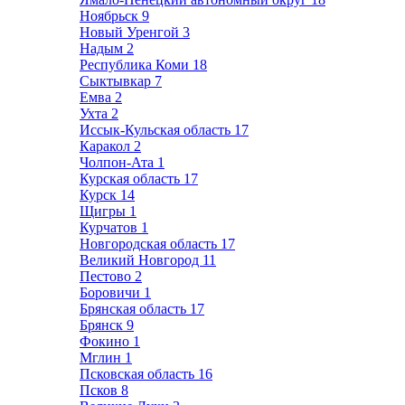
Ноябрьск
9
Новый Уренгой
3
Надым
2
Республика Коми
18
Сыктывкар
7
Емва
2
Ухта
2
Иссык-Кульская область
17
Каракол
2
Чолпон-Ата
1
Курская область
17
Курск
14
Щигры
1
Курчатов
1
Новгородская область
17
Великий Новгород
11
Пестово
2
Боровичи
1
Брянская область
17
Брянск
9
Фокино
1
Мглин
1
Псковская область
16
Псков
8