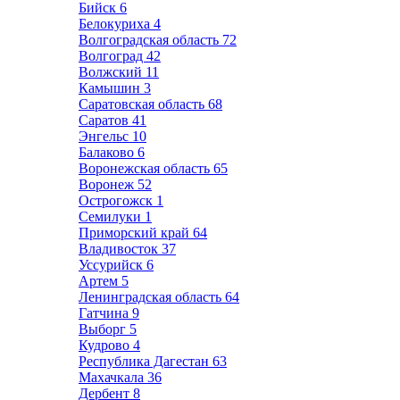
Бийск
6
Белокуриха
4
Волгоградская область
72
Волгоград
42
Волжский
11
Камышин
3
Саратовская область
68
Саратов
41
Энгельс
10
Балаково
6
Воронежская область
65
Воронеж
52
Острогожск
1
Семилуки
1
Приморский край
64
Владивосток
37
Уссурийск
6
Артем
5
Ленинградская область
64
Гатчина
9
Выборг
5
Кудрово
4
Республика Дагестан
63
Махачкала
36
Дербент
8