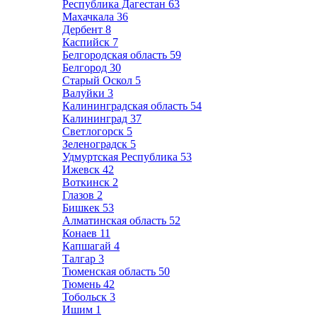
Республика Дагестан
63
Махачкала
36
Дербент
8
Каспийск
7
Белгородская область
59
Белгород
30
Старый Оскол
5
Валуйки
3
Калининградская область
54
Калининград
37
Светлогорск
5
Зеленоградск
5
Удмуртская Республика
53
Ижевск
42
Воткинск
2
Глазов
2
Бишкек
53
Алматинская область
52
Конаев
11
Капшагай
4
Талгар
3
Тюменская область
50
Тюмень
42
Тобольск
3
Ишим
1