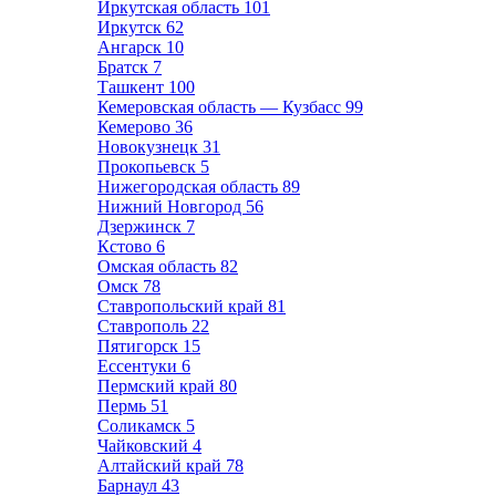
Иркутская область
101
Иркутск
62
Ангарск
10
Братск
7
Ташкент
100
Кемеровская область — Кузбасс
99
Кемерово
36
Новокузнецк
31
Прокопьевск
5
Нижегородская область
89
Нижний Новгород
56
Дзержинск
7
Кстово
6
Омская область
82
Омск
78
Ставропольский край
81
Ставрополь
22
Пятигорск
15
Ессентуки
6
Пермский край
80
Пермь
51
Соликамск
5
Чайковский
4
Алтайский край
78
Барнаул
43