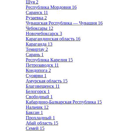
Шуя
2
Республика Мордовия
16
Саранск
11
Рузаевка
2
Чувашская Республика — Чувашия
16
Чебоксары
12
Новочебоксарск
3
Карагандинская область
16
Караганда
13
Темиртау
2
Сарань
1
Республика Карелия
15
Петрозаводск
11
Кондопога
2
Суоярви
1
Амурская область
15
Благовещенск
11
Белогорск
1
Свободный
1
Кабардино-Балкарская Республика
15
Нальчик
12
Баксан
1
Прохладный
1
Абай область
15
Семей
15