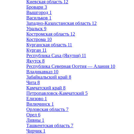
Киевская область
12
Бровари
3
Вышгород
1
Васильков
1
Западно-Казахстанская область
12
Уральск
9
Костромская область
12
Кострома
10
Курганская область
11
Курган
11
Республика Саха (Якутия)
11
Якутск
8
Республика Северная Осетия — Алания
10
Владикавказ
10
Забайкальский край
8
Чита
8
Камчатский край
8
Петропавловск-Камчатский
5
Елизово
1
Вилючинск
1
Орловская область
7
Орел
6
Ливны
1
Ташкентская область
7
Чирчик
1