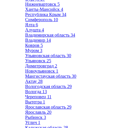
Нижневартовск
5
Ханты-Мансийск
4
Республика Крым
34
Симферополь
10
Ялта
6
Алушта
4
Владимирская область
34
Владимир
14
Ковров
5
Муром
3
Ульяновская область
30
Ульяновск
25
Димитровград
2
Новоульяновск
1
Мангистауская область
30
Актау
28
Вологодская область
29
Вологда
13
Череповец
11
Вытегра
1
Ярославская область
29
Ярославль
20
Рыбинск
3
Углич
1
Калужская область
28