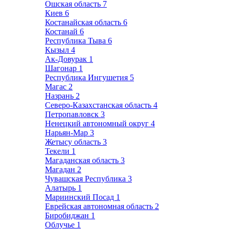
Ошская область
7
Киев
6
Костанайская область
6
Костанай
6
Республика Тыва
6
Кызыл
4
Ак-Довурак
1
Шагонар
1
Республика Ингушетия
5
Магас
2
Назрань
2
Северо-Казахстанская область
4
Петропавловск
3
Ненецкий автономный округ
4
Нарьян-Мар
3
Жетысу область
3
Текели
1
Магаданская область
3
Магадан
2
Чувашская Республика
3
Алатырь
1
Мариинский Посад
1
Еврейская автономная область
2
Биробиджан
1
Облучье
1