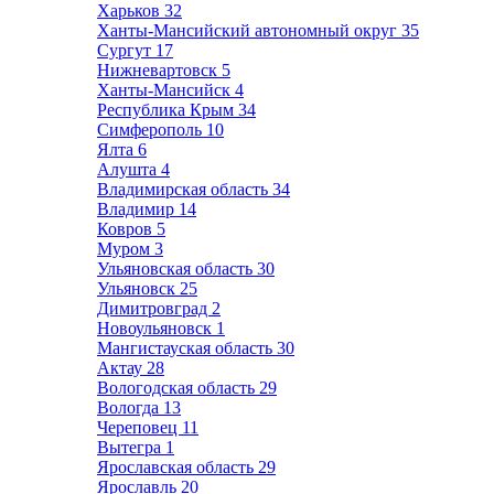
Харьков
32
Ханты-Мансийский автономный округ
35
Сургут
17
Нижневартовск
5
Ханты-Мансийск
4
Республика Крым
34
Симферополь
10
Ялта
6
Алушта
4
Владимирская область
34
Владимир
14
Ковров
5
Муром
3
Ульяновская область
30
Ульяновск
25
Димитровград
2
Новоульяновск
1
Мангистауская область
30
Актау
28
Вологодская область
29
Вологда
13
Череповец
11
Вытегра
1
Ярославская область
29
Ярославль
20