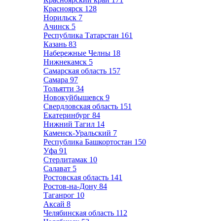
Красноярск
128
Норильск
7
Ачинск
5
Республика Татарстан
161
Казань
83
Набережные Челны
18
Нижнекамск
5
Самарская область
157
Самара
97
Тольятти
34
Новокуйбышевск
9
Свердловская область
151
Екатеринбург
84
Нижний Тагил
14
Каменск-Уральский
7
Республика Башкортостан
150
Уфа
91
Стерлитамак
10
Салават
5
Ростовская область
141
Ростов-на-Дону
84
Таганрог
10
Аксай
8
Челябинская область
112