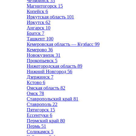
Челябинск
53
Магнитогорск
15
Копейск
6
Иркутская область
101
Иркутск
62
Ангарск
10
Братск
7
Ташкент
100
Кемеровская область — Кузбасс
99
Кемерово
36
Новокузнецк
31
Прокопьевск
5
Нижегородская область
89
Нижний Новгород
56
Дзержинск
7
Кстово
6
Омская область
82
Омск
78
Ставропольский край
81
Ставрополь
22
Пятигорск
15
Ессентуки
6
Пермский край
80
Пермь
51
Соликамск
5