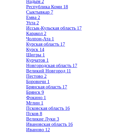
Надым
2
Республика Коми
18
Сыктывкар
7
Емва
2
Ухта
2
Иссык-Кульская область
17
Каракол
2
Чолпон-Ата
1
Курская область
17
Курск
14
Щигры
1
Курчатов
1
Новгородская область
17
Великий Новгород
11
Пестово
2
Боровичи
1
Брянская область
17
Брянск
9
Фокино
1
Мглин
1
Псковская область
16
Псков
8
Великие Луки
3
Ивановская область
16
Иваново
12