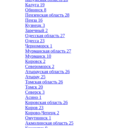
Калуга
19
Обнинск
8
Пензенская область
28
Пенза
16
Кузнецк
3
Заречный
2
Одесская область
27
Одесса
23
Черноморск
1
Мурманская область
27
Мурманск
10
Кировск
2
Североморск
2
Атырауская область
26
Атырау
25
Томская область
26
Томск
20
Северск
3
Асино
1
Кировская область
26
Киров
23
Кирово-Чепецк
2
Омутнинск
1
Акмолинская область
25