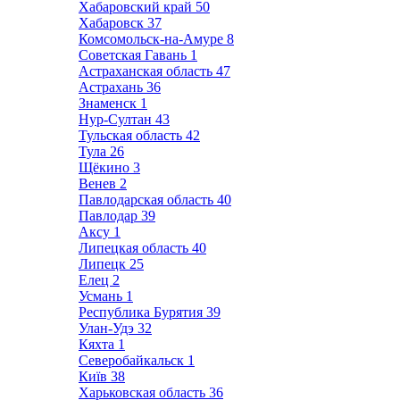
Хабаровский край
50
Хабаровск
37
Комсомольск-на-Амуре
8
Советская Гавань
1
Астраханская область
47
Астрахань
36
Знаменск
1
Нур-Султан
43
Тульская область
42
Тула
26
Щёкино
3
Венев
2
Павлодарская область
40
Павлодар
39
Аксу
1
Липецкая область
40
Липецк
25
Елец
2
Усмань
1
Республика Бурятия
39
Улан-Удэ
32
Кяхта
1
Северобайкальск
1
Київ
38
Харьковская область
36