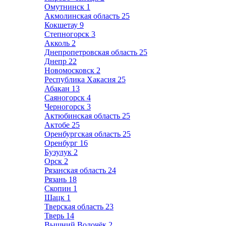
Омутнинск
1
Акмолинская область
25
Кокшетау
9
Степногорск
3
Акколь
2
Днепропетровская область
25
Днепр
22
Новомосковск
2
Республика Хакасия
25
Абакан
13
Саяногорск
4
Черногорск
3
Актюбинская область
25
Актобе
25
Оренбургская область
25
Оренбург
16
Бузулук
2
Орск
2
Рязанская область
24
Рязань
18
Скопин
1
Шацк
1
Тверская область
23
Тверь
14
Вышний Волочёк
2