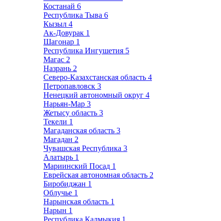
Костанай
6
Республика Тыва
6
Кызыл
4
Ак-Довурак
1
Шагонар
1
Республика Ингушетия
5
Магас
2
Назрань
2
Северо-Казахстанская область
4
Петропавловск
3
Ненецкий автономный округ
4
Нарьян-Мар
3
Жетысу область
3
Текели
1
Магаданская область
3
Магадан
2
Чувашская Республика
3
Алатырь
1
Мариинский Посад
1
Еврейская автономная область
2
Биробиджан
1
Облучье
1
Нарынская область
1
Нарын
1
Республика Калмыкия
1