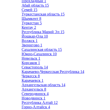
Прохладный
1
Абай область
15
Семей
15
Туркестанская область
15
Шымкент
8
Туркестан
5
Кентау
2
Республика Марий Эл
15
Йошкар-Ола
10
Волжск
1
Звенигово
1
Сахалинская область
15
Южно-Сахалинск
10
Невельск
1
Корсаков
1
Севастополь
14
Карачаево-Черкесская Республика
14
Черкесск
8
Карачаевск
1
Архангельская область
14
Архангельск
8
Северодвинск
4
Новодвинск
1
Республика Алтай
12
Горно-Алтайск
4