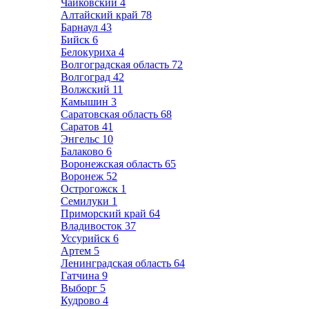
Чайковский
4
Алтайский край
78
Барнаул
43
Бийск
6
Белокуриха
4
Волгоградская область
72
Волгоград
42
Волжский
11
Камышин
3
Саратовская область
68
Саратов
41
Энгельс
10
Балаково
6
Воронежская область
65
Воронеж
52
Острогожск
1
Семилуки
1
Приморский край
64
Владивосток
37
Уссурийск
6
Артем
5
Ленинградская область
64
Гатчина
9
Выборг
5
Кудрово
4