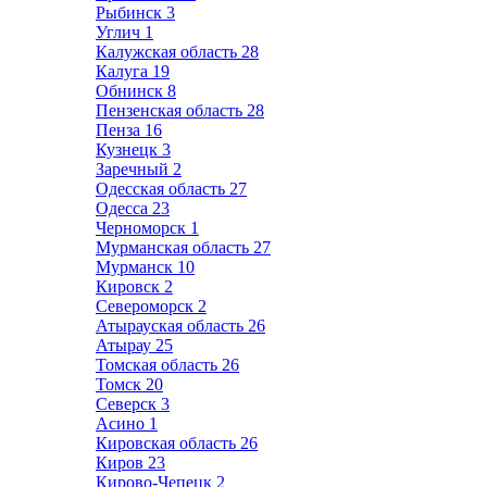
Рыбинск
3
Углич
1
Калужская область
28
Калуга
19
Обнинск
8
Пензенская область
28
Пенза
16
Кузнецк
3
Заречный
2
Одесская область
27
Одесса
23
Черноморск
1
Мурманская область
27
Мурманск
10
Кировск
2
Североморск
2
Атырауская область
26
Атырау
25
Томская область
26
Томск
20
Северск
3
Асино
1
Кировская область
26
Киров
23
Кирово-Чепецк
2