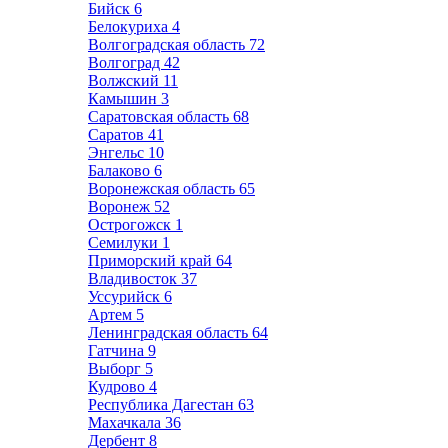
Бийск
6
Белокуриха
4
Волгоградская область
72
Волгоград
42
Волжский
11
Камышин
3
Саратовская область
68
Саратов
41
Энгельс
10
Балаково
6
Воронежская область
65
Воронеж
52
Острогожск
1
Семилуки
1
Приморский край
64
Владивосток
37
Уссурийск
6
Артем
5
Ленинградская область
64
Гатчина
9
Выборг
5
Кудрово
4
Республика Дагестан
63
Махачкала
36
Дербент
8