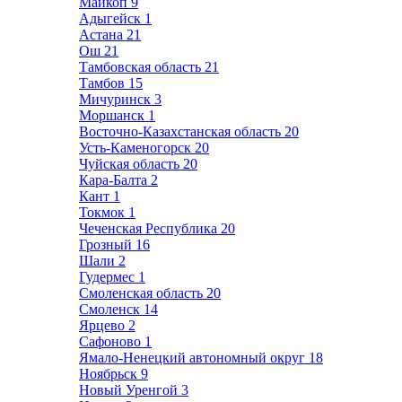
Майкоп
9
Адыгейск
1
Астана
21
Ош
21
Тамбовская область
21
Тамбов
15
Мичуринск
3
Моршанск
1
Восточно-Казахстанская область
20
Усть-Каменогорск
20
Чуйская область
20
Кара-Балта
2
Кант
1
Токмок
1
Чеченская Республика
20
Грозный
16
Шали
2
Гудермес
1
Смоленская область
20
Смоленск
14
Ярцево
2
Сафоново
1
Ямало-Ненецкий автономный округ
18
Ноябрьск
9
Новый Уренгой
3