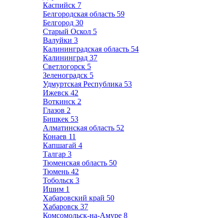
Каспийск
7
Белгородская область
59
Белгород
30
Старый Оскол
5
Валуйки
3
Калининградская область
54
Калининград
37
Светлогорск
5
Зеленоградск
5
Удмуртская Республика
53
Ижевск
42
Воткинск
2
Глазов
2
Бишкек
53
Алматинская область
52
Конаев
11
Капшагай
4
Талгар
3
Тюменская область
50
Тюмень
42
Тобольск
3
Ишим
1
Хабаровский край
50
Хабаровск
37
Комсомольск-на-Амуре
8