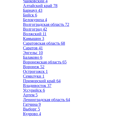
Чайковский
4
Алтайский край
78
Барнаул
43
Бийск
6
Белокуриха
4
Волгоградская область
72
Волгоград
42
Волжский
11
Камышин
3
Саратовская область
68
Саратов
41
Энгельс
10
Балаково
6
Воронежская область
65
Воронеж
52
Острогожск
1
Семилуки
1
Приморский край
64
Владивосток
37
Уссурийск
6
Артем
5
Ленинградская область
64
Гатчина
9
Выборг
5
Кудрово
4