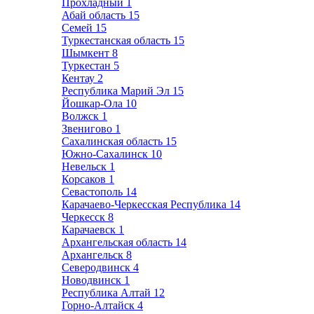
Прохладный
1
Абай область
15
Семей
15
Туркестанская область
15
Шымкент
8
Туркестан
5
Кентау
2
Республика Марий Эл
15
Йошкар-Ола
10
Волжск
1
Звенигово
1
Сахалинская область
15
Южно-Сахалинск
10
Невельск
1
Корсаков
1
Севастополь
14
Карачаево-Черкесская Республика
14
Черкесск
8
Карачаевск
1
Архангельская область
14
Архангельск
8
Северодвинск
4
Новодвинск
1
Республика Алтай
12
Горно-Алтайск
4