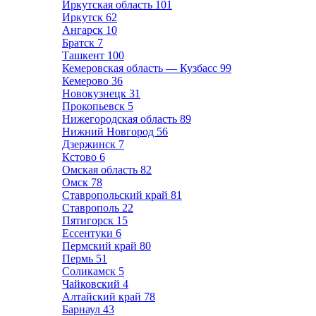
Иркутская область
101
Иркутск
62
Ангарск
10
Братск
7
Ташкент
100
Кемеровская область — Кузбасс
99
Кемерово
36
Новокузнецк
31
Прокопьевск
5
Нижегородская область
89
Нижний Новгород
56
Дзержинск
7
Кстово
6
Омская область
82
Омск
78
Ставропольский край
81
Ставрополь
22
Пятигорск
15
Ессентуки
6
Пермский край
80
Пермь
51
Соликамск
5
Чайковский
4
Алтайский край
78
Барнаул
43