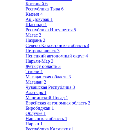
Костанай
6
Республика Тыва
6
Кызыл
4
Ак-Довурак
1
Шагонар
1
Республика Ингушетия
5
Магас
2
Назрань
2
Северо-Казахстанская область
4
Петропавловск
3
Ненецкий автономный округ
4
Нарьян-Мар
3
Жетысу область
3
Текели
1
Магаданская область
3
Магадан
2
Чувашская Республика
3
Алатырь
1
Мариинский Посад
1
Еврейская автономная область
2
Биробиджан
1
Облучье
1
Нарынская область
1
Нарын
1
Республика Калмыкия
1