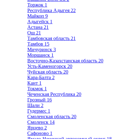
Торжок
1
Республика Адыгея
22
Майкоп
9
Адыгейск
1
Астана
21
Ош
21
Тамбовская область
21
Тамбов
15
Мичуринск
3
Моршанск
1
Восточно-Казахстанская область
20
Усть-Каменогорск
20
Чуйская область
20
Кара-Балта
2
Кант
1
Токмок
1
Чеченская Республика
20
Грозный
16
Шали
2
Гудермес
1
Смоленская область
20
Смоленск
14
Ярцево
2
Сафоново
1
Ямало-Ненецкий автономный округ
18