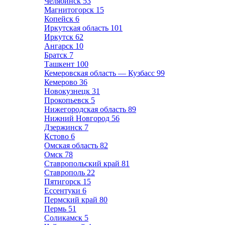
Челябинск
53
Магнитогорск
15
Копейск
6
Иркутская область
101
Иркутск
62
Ангарск
10
Братск
7
Ташкент
100
Кемеровская область — Кузбасс
99
Кемерово
36
Новокузнецк
31
Прокопьевск
5
Нижегородская область
89
Нижний Новгород
56
Дзержинск
7
Кстово
6
Омская область
82
Омск
78
Ставропольский край
81
Ставрополь
22
Пятигорск
15
Ессентуки
6
Пермский край
80
Пермь
51
Соликамск
5