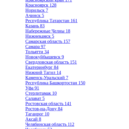
Красноярск
128
Норильск
7
Ачинск
5
Республика Татарстан
161
Казань
83
Набережные Челны
18
Нижнекамск
5
Самарская область
157
Самара
97
Тольятти
34
Новокуйбышевск
9
Свердловская область
151
Екатеринбург
84
Нижний Тагил
14
Каменск-Уральский
7
Республика Башкортостан
150
Уфа
91
Стерлитамак
10
Салават
5
Ростовская область
141
Ростов-на-Дону
84
Таганрог
10
Аксай
8
Челябинская область
112