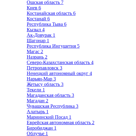
Ошская область
7
Киев
6
Костанайская область
6
Костанай
6
Республика Тыва
6
Кызыл
4
Ак-Довурак
1
Шагонар
1
Республика Ингушетия
5
Магас
2
Назрань
2
Северо-Казахстанская область
4
Петропавловск
3
Ненецкий автономный округ
4
Нарьян-Мар
3
Жетысу область
3
Текели
1
Магаданская область
3
Магадан
2
Чувашская Республика
3
Алатырь
1
Мариинский Посад
1
Еврейская автономная область
2
Биробиджан
1
Облучье
1