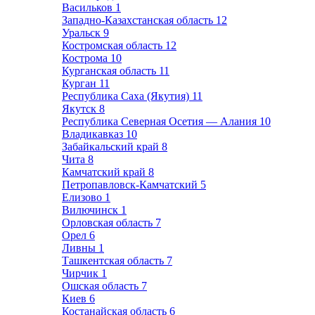
Васильков
1
Западно-Казахстанская область
12
Уральск
9
Костромская область
12
Кострома
10
Курганская область
11
Курган
11
Республика Саха (Якутия)
11
Якутск
8
Республика Северная Осетия — Алания
10
Владикавказ
10
Забайкальский край
8
Чита
8
Камчатский край
8
Петропавловск-Камчатский
5
Елизово
1
Вилючинск
1
Орловская область
7
Орел
6
Ливны
1
Ташкентская область
7
Чирчик
1
Ошская область
7
Киев
6
Костанайская область
6