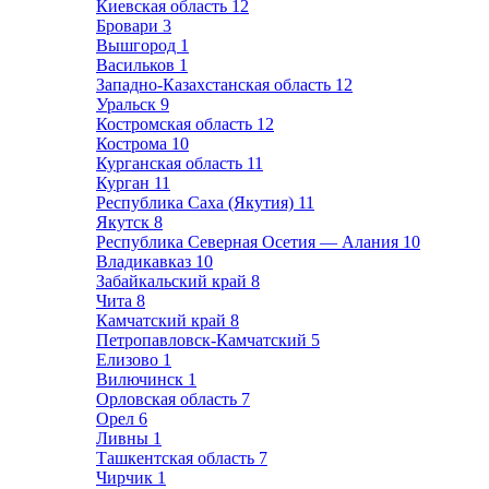
Киевская область
12
Бровари
3
Вышгород
1
Васильков
1
Западно-Казахстанская область
12
Уральск
9
Костромская область
12
Кострома
10
Курганская область
11
Курган
11
Республика Саха (Якутия)
11
Якутск
8
Республика Северная Осетия — Алания
10
Владикавказ
10
Забайкальский край
8
Чита
8
Камчатский край
8
Петропавловск-Камчатский
5
Елизово
1
Вилючинск
1
Орловская область
7
Орел
6
Ливны
1
Ташкентская область
7
Чирчик
1