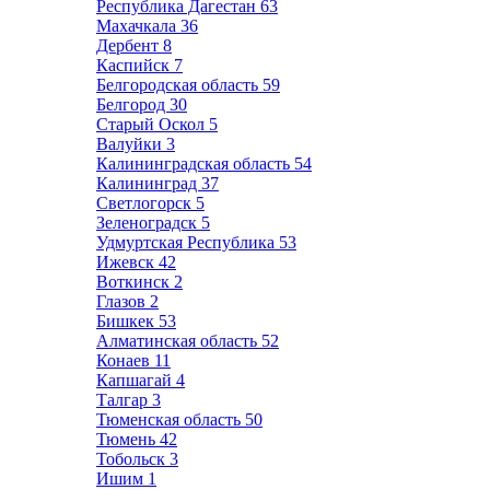
Республика Дагестан
63
Махачкала
36
Дербент
8
Каспийск
7
Белгородская область
59
Белгород
30
Старый Оскол
5
Валуйки
3
Калининградская область
54
Калининград
37
Светлогорск
5
Зеленоградск
5
Удмуртская Республика
53
Ижевск
42
Воткинск
2
Глазов
2
Бишкек
53
Алматинская область
52
Конаев
11
Капшагай
4
Талгар
3
Тюменская область
50
Тюмень
42
Тобольск
3
Ишим
1