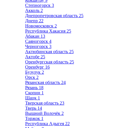
Кокшетау
9
Степногорск
3
Акколь
2
Днепропетровская область
25
Днепр
22
Новомосковск
2
Республика Хакасия
25
Абакан
13
Саяногорск
4
Черногорск
3
Актюбинская область
25
Актобе
25
Оренбургская область
25
Оренбург
16
Бузулук
2
Орск
2
Рязанская область
24
Рязань
18
Скопин
1
Шацк
1
Тверская область
23
Тверь
14
Вышний Волочёк
2
Торжок
1
Республика Адыгея
22