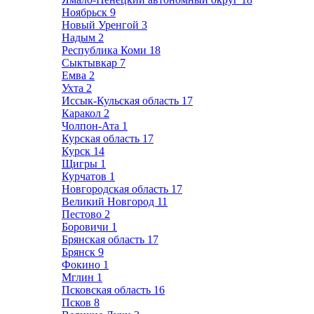
Ноябрьск
9
Новый Уренгой
3
Надым
2
Республика Коми
18
Сыктывкар
7
Емва
2
Ухта
2
Иссык-Кульская область
17
Каракол
2
Чолпон-Ата
1
Курская область
17
Курск
14
Щигры
1
Курчатов
1
Новгородская область
17
Великий Новгород
11
Пестово
2
Боровичи
1
Брянская область
17
Брянск
9
Фокино
1
Мглин
1
Псковская область
16
Псков
8