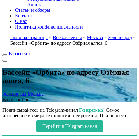
Элиста
1
Статьи и обзоры
Контакты
О нас
Политика конфиденциальности
Главная страница
»
Все бассейны
»
Москва
»
Зеленоград
»
Бассейн «Орбита» по адресу Озёрная аллея, 6
В бассейн
Бассейн «Орбита» по адресу Озёрная
аллея, 6
Зеленоград
Москва
В избранное
Подписывайтесь на Telegram-канал
Генережка
! Самое
интересное из мира технологий, нейросетей, IT и бизнеса.
Перейти в Telegram канал