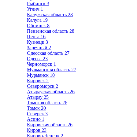
Рыбинск
3
Углич
1
Калужская область
28
Калуга
19
Обнинск
8
Пензенская область
28
Пенза
16
Кузнецк
3
Заречный
2
Одесская область
27
Одесса
23
Черноморск
1
Мурманская область
27
Мурманск
10
Кировск
2
Североморск
2
Атырауская область
26
Атырау
25
Томская область
26
Томск
20
Северск
3
Асино
1
Кировская область
26
Киров
23
Кирово-Чепецк
2