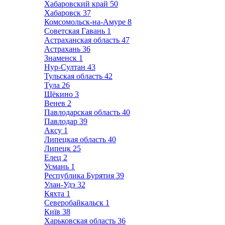
Хабаровский край
50
Хабаровск
37
Комсомольск-на-Амуре
8
Советская Гавань
1
Астраханская область
47
Астрахань
36
Знаменск
1
Нур-Султан
43
Тульская область
42
Тула
26
Щёкино
3
Венев
2
Павлодарская область
40
Павлодар
39
Аксу
1
Липецкая область
40
Липецк
25
Елец
2
Усмань
1
Республика Бурятия
39
Улан-Удэ
32
Кяхта
1
Северобайкальск
1
Київ
38
Харьковская область
36