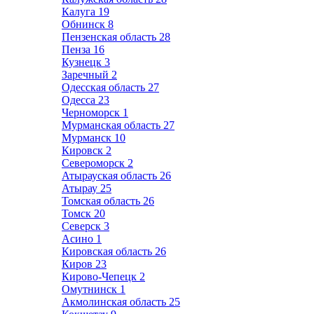
Калуга
19
Обнинск
8
Пензенская область
28
Пенза
16
Кузнецк
3
Заречный
2
Одесская область
27
Одесса
23
Черноморск
1
Мурманская область
27
Мурманск
10
Кировск
2
Североморск
2
Атырауская область
26
Атырау
25
Томская область
26
Томск
20
Северск
3
Асино
1
Кировская область
26
Киров
23
Кирово-Чепецк
2
Омутнинск
1
Акмолинская область
25