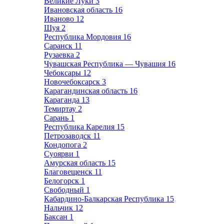
Великие Луки
3
Ивановская область
16
Иваново
12
Шуя
2
Республика Мордовия
16
Саранск
11
Рузаевка
2
Чувашская Республика — Чувашия
16
Чебоксары
12
Новочебоксарск
3
Карагандинская область
16
Караганда
13
Темиртау
2
Сарань
1
Республика Карелия
15
Петрозаводск
11
Кондопога
2
Суоярви
1
Амурская область
15
Благовещенск
11
Белогорск
1
Свободный
1
Кабардино-Балкарская Республика
15
Нальчик
12
Баксан
1