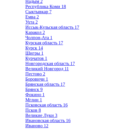
Надым
2
Республика Коми
18
Сыктывкар
7
Емва
2
Ухта
2
Иссык-Кульская область
17
Каракол
2
Чолпон-Ата
1
Курская область
17
Курск
14
Щигры
1
Курчатов
1
Новгородская область
17
Великий Новгород
11
Пестово
2
Боровичи
1
Брянская область
17
Брянск
9
Фокино
1
Мглин
1
Псковская область
16
Псков
8
Великие Луки
3
Ивановская область
16
Иваново
12