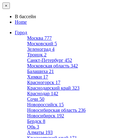
×
В бассейн
Home
Город
Москва
777
Московский
5
Зеленоград
4
Троицк
2
Санкт-Петербург
452
Московская область
342
Балашиха
21
Химки
17
Красногорск
17
Краснодарский край
323
Краснодар
142
Сочи
50
Новороссийск
15
Новосибирская область
236
Новосибирск
192
Бердск
8
Обь
3
Алматы
193
Красноярский край
171