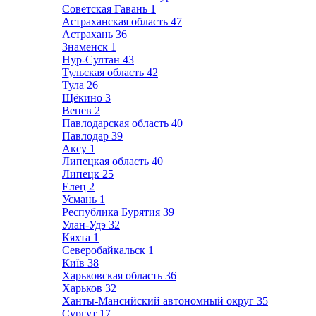
Советская Гавань
1
Астраханская область
47
Астрахань
36
Знаменск
1
Нур-Султан
43
Тульская область
42
Тула
26
Щёкино
3
Венев
2
Павлодарская область
40
Павлодар
39
Аксу
1
Липецкая область
40
Липецк
25
Елец
2
Усмань
1
Республика Бурятия
39
Улан-Удэ
32
Кяхта
1
Северобайкальск
1
Київ
38
Харьковская область
36
Харьков
32
Ханты-Мансийский автономный округ
35
Сургут
17