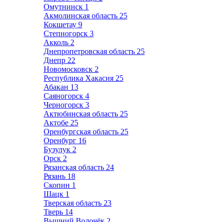
Омутнинск
1
Акмолинская область
25
Кокшетау
9
Степногорск
3
Акколь
2
Днепропетровская область
25
Днепр
22
Новомосковск
2
Республика Хакасия
25
Абакан
13
Саяногорск
4
Черногорск
3
Актюбинская область
25
Актобе
25
Оренбургская область
25
Оренбург
16
Бузулук
2
Орск
2
Рязанская область
24
Рязань
18
Скопин
1
Шацк
1
Тверская область
23
Тверь
14
Вышний Волочёк
2