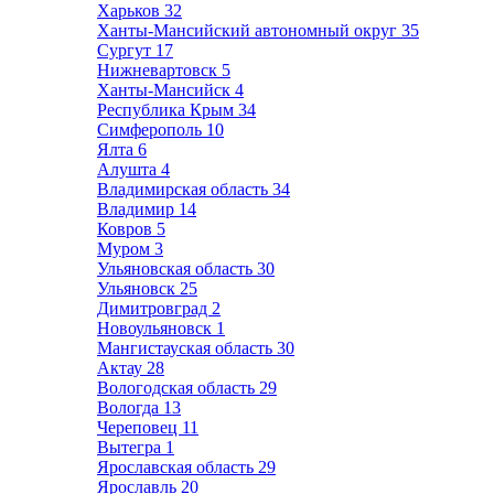
Харьков
32
Ханты-Мансийский автономный округ
35
Сургут
17
Нижневартовск
5
Ханты-Мансийск
4
Республика Крым
34
Симферополь
10
Ялта
6
Алушта
4
Владимирская область
34
Владимир
14
Ковров
5
Муром
3
Ульяновская область
30
Ульяновск
25
Димитровград
2
Новоульяновск
1
Мангистауская область
30
Актау
28
Вологодская область
29
Вологда
13
Череповец
11
Вытегра
1
Ярославская область
29
Ярославль
20