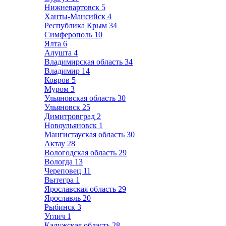
Нижневартовск
5
Ханты-Мансийск
4
Республика Крым
34
Симферополь
10
Ялта
6
Алушта
4
Владимирская область
34
Владимир
14
Ковров
5
Муром
3
Ульяновская область
30
Ульяновск
25
Димитровград
2
Новоульяновск
1
Мангистауская область
30
Актау
28
Вологодская область
29
Вологда
13
Череповец
11
Вытегра
1
Ярославская область
29
Ярославль
20
Рыбинск
3
Углич
1
Калужская область
28