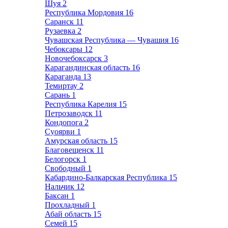
Шуя
2
Республика Мордовия
16
Саранск
11
Рузаевка
2
Чувашская Республика — Чувашия
16
Чебоксары
12
Новочебоксарск
3
Карагандинская область
16
Караганда
13
Темиртау
2
Сарань
1
Республика Карелия
15
Петрозаводск
11
Кондопога
2
Суоярви
1
Амурская область
15
Благовещенск
11
Белогорск
1
Свободный
1
Кабардино-Балкарская Республика
15
Нальчик
12
Баксан
1
Прохладный
1
Абай область
15
Семей
15