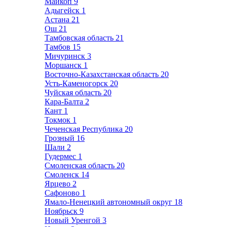
Майкоп
9
Адыгейск
1
Астана
21
Ош
21
Тамбовская область
21
Тамбов
15
Мичуринск
3
Моршанск
1
Восточно-Казахстанская область
20
Усть-Каменогорск
20
Чуйская область
20
Кара-Балта
2
Кант
1
Токмок
1
Чеченская Республика
20
Грозный
16
Шали
2
Гудермес
1
Смоленская область
20
Смоленск
14
Ярцево
2
Сафоново
1
Ямало-Ненецкий автономный округ
18
Ноябрьск
9
Новый Уренгой
3