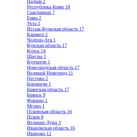
Надым
2
Республика Коми
18
Сыктывкар
7
Емва
2
Ухта
2
Иссык-Кульская область
17
Каракол
2
Чолпон-Ата
1
Курская область
17
Курск
14
Щигры
1
Курчатов
1
Новгородская область
17
Великий Новгород
11
Пестово
2
Боровичи
1
Брянская область
17
Брянск
9
Фокино
1
Мглин
1
Псковская область
16
Псков
8
Великие Луки
3
Ивановская область
16
Иваново
12