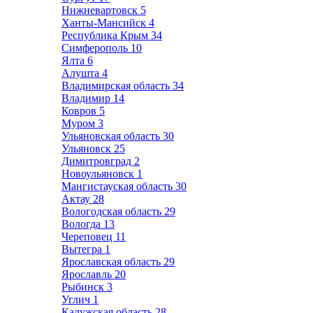
Нижневартовск
5
Ханты-Мансийск
4
Республика Крым
34
Симферополь
10
Ялта
6
Алушта
4
Владимирская область
34
Владимир
14
Ковров
5
Муром
3
Ульяновская область
30
Ульяновск
25
Димитровград
2
Новоульяновск
1
Мангистауская область
30
Актау
28
Вологодская область
29
Вологда
13
Череповец
11
Вытегра
1
Ярославская область
29
Ярославль
20
Рыбинск
3
Углич
1
Калужская область
28