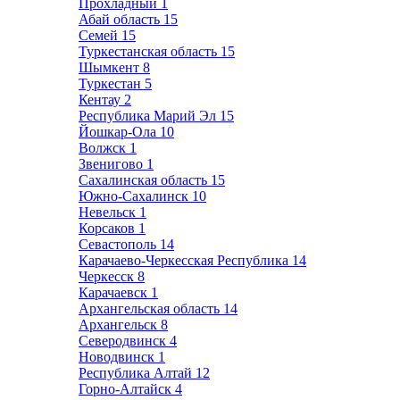
Прохладный
1
Абай область
15
Семей
15
Туркестанская область
15
Шымкент
8
Туркестан
5
Кентау
2
Республика Марий Эл
15
Йошкар-Ола
10
Волжск
1
Звенигово
1
Сахалинская область
15
Южно-Сахалинск
10
Невельск
1
Корсаков
1
Севастополь
14
Карачаево-Черкесская Республика
14
Черкесск
8
Карачаевск
1
Архангельская область
14
Архангельск
8
Северодвинск
4
Новодвинск
1
Республика Алтай
12
Горно-Алтайск
4