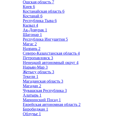
Ошская область
7
Киев
6
Костанайская область
6
Костанай
6
Республика Тыва
6
Кызыл
4
Ак-Довурак
1
Шагонар
1
Республика Ингушетия
5
Магас
2
Назрань
2
Северо-Казахстанская область
4
Петропавловск
3
Ненецкий автономный округ
4
Нарьян-Мар
3
Жетысу область
3
Текели
1
Магаданская область
3
Магадан
2
Чувашская Республика
3
Алатырь
1
Мариинский Посад
1
Еврейская автономная область
2
Биробиджан
1
Облучье
1