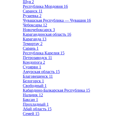
Шуя
2
Республика Мордовия
16
Саранск
11
Рузаевка
2
Чувашская Республика — Чувашия
16
Чебоксары
12
Новочебоксарск
3
Карагандинская область
16
Караганда
13
Темиртау
2
Сарань
1
Республика Карелия
15
Петрозаводск
11
Кондопога
2
Суоярви
1
Амурская область
15
Благовещенск
11
Белогорск
1
Свободный
1
Кабардино-Балкарская Республика
15
Нальчик
12
Баксан
1
Прохладный
1
Абай область
15
Семей
15