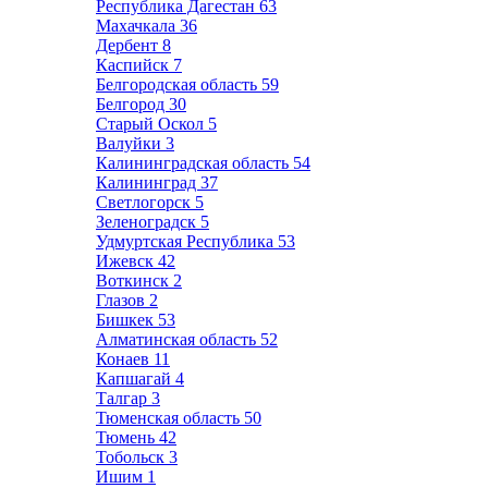
Республика Дагестан
63
Махачкала
36
Дербент
8
Каспийск
7
Белгородская область
59
Белгород
30
Старый Оскол
5
Валуйки
3
Калининградская область
54
Калининград
37
Светлогорск
5
Зеленоградск
5
Удмуртская Республика
53
Ижевск
42
Воткинск
2
Глазов
2
Бишкек
53
Алматинская область
52
Конаев
11
Капшагай
4
Талгар
3
Тюменская область
50
Тюмень
42
Тобольск
3
Ишим
1