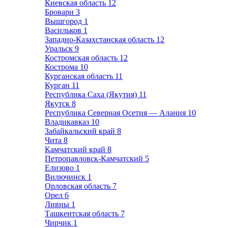
Киевская область
12
Бровари
3
Вышгород
1
Васильков
1
Западно-Казахстанская область
12
Уральск
9
Костромская область
12
Кострома
10
Курганская область
11
Курган
11
Республика Саха (Якутия)
11
Якутск
8
Республика Северная Осетия — Алания
10
Владикавказ
10
Забайкальский край
8
Чита
8
Камчатский край
8
Петропавловск-Камчатский
5
Елизово
1
Вилючинск
1
Орловская область
7
Орел
6
Ливны
1
Ташкентская область
7
Чирчик
1