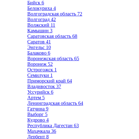
Бийск
6
Белокуриха
4
Волгоградская область
72
Волгоград
42
Волжский
11
Камышин
3
Саратовская область
68
Саратов
41
Энгельс
10
Балаково
6
Воронежская область
65
Воронеж
52
Острогожск
1
Семилуки
1
Приморский край
64
Владивосток
37
Уссурийск
6
Артем
5
Ленинградская область
64
Гатчина
9
Выборг
5
Кудрово
4
Республика Дагестан
63
Махачкала
36
Дербент
8