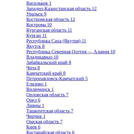
Васильков
1
Западно-Казахстанская область
12
Уральск
9
Костромская область
12
Кострома
10
Курганская область
11
Курган
11
Республика Саха (Якутия)
11
Якутск
8
Республика Северная Осетия — Алания
10
Владикавказ
10
Забайкальский край
8
Чита
8
Камчатский край
8
Петропавловск-Камчатский
5
Елизово
1
Вилючинск
1
Орловская область
7
Орел
6
Ливны
1
Ташкентская область
7
Чирчик
1
Ошская область
7
Киев
6
Костанайская область
6