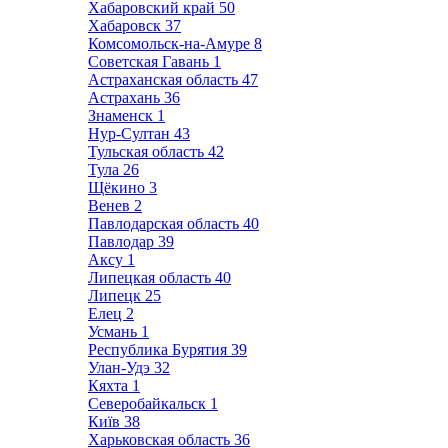
Хабаровский край
50
Хабаровск
37
Комсомольск-на-Амуре
8
Советская Гавань
1
Астраханская область
47
Астрахань
36
Знаменск
1
Нур-Султан
43
Тульская область
42
Тула
26
Щёкино
3
Венев
2
Павлодарская область
40
Павлодар
39
Аксу
1
Липецкая область
40
Липецк
25
Елец
2
Усмань
1
Республика Бурятия
39
Улан-Удэ
32
Кяхта
1
Северобайкальск
1
Київ
38
Харьковская область
36