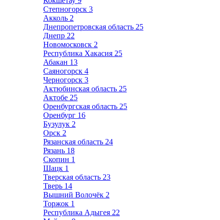
Кокшетау
9
Степногорск
3
Акколь
2
Днепропетровская область
25
Днепр
22
Новомосковск
2
Республика Хакасия
25
Абакан
13
Саяногорск
4
Черногорск
3
Актюбинская область
25
Актобе
25
Оренбургская область
25
Оренбург
16
Бузулук
2
Орск
2
Рязанская область
24
Рязань
18
Скопин
1
Шацк
1
Тверская область
23
Тверь
14
Вышний Волочёк
2
Торжок
1
Республика Адыгея
22