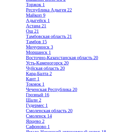
Торжок
1
Республика Адыгея
22
Майкоп
9
Адыгейск
1
Астана
21
Ош
21
Тамбовская область
21
Тамбов
15
Мичуринск
3
Моршанск
1
Восточно-Казахстанская область
20
Усть-Каменогорск
20
Чуйская область
20
Кара-Балта
2
Кант
1
Токмок
1
Чеченская Республика
20
Грозный
16
Шали
2
Гудермес
1
Смоленская область
20
Смоленск
14
Ярцево
2
Сафоново
1
Ямало-Ненецкий автономный округ
18