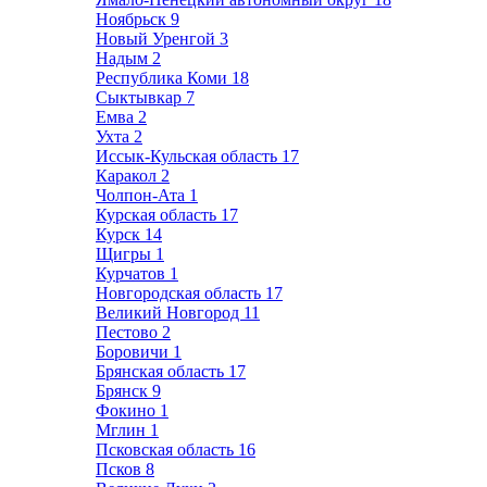
Ноябрьск
9
Новый Уренгой
3
Надым
2
Республика Коми
18
Сыктывкар
7
Емва
2
Ухта
2
Иссык-Кульская область
17
Каракол
2
Чолпон-Ата
1
Курская область
17
Курск
14
Щигры
1
Курчатов
1
Новгородская область
17
Великий Новгород
11
Пестово
2
Боровичи
1
Брянская область
17
Брянск
9
Фокино
1
Мглин
1
Псковская область
16
Псков
8