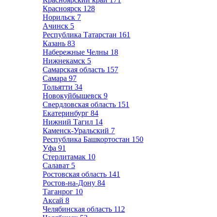
Красноярск
128
Норильск
7
Ачинск
5
Республика Татарстан
161
Казань
83
Набережные Челны
18
Нижнекамск
5
Самарская область
157
Самара
97
Тольятти
34
Новокуйбышевск
9
Свердловская область
151
Екатеринбург
84
Нижний Тагил
14
Каменск-Уральский
7
Республика Башкортостан
150
Уфа
91
Стерлитамак
10
Салават
5
Ростовская область
141
Ростов-на-Дону
84
Таганрог
10
Аксай
8
Челябинская область
112