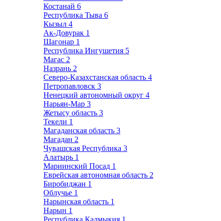
Костанай
6
Республика Тыва
6
Кызыл
4
Ак-Довурак
1
Шагонар
1
Республика Ингушетия
5
Магас
2
Назрань
2
Северо-Казахстанская область
4
Петропавловск
3
Ненецкий автономный округ
4
Нарьян-Мар
3
Жетысу область
3
Текели
1
Магаданская область
3
Магадан
2
Чувашская Республика
3
Алатырь
1
Мариинский Посад
1
Еврейская автономная область
2
Биробиджан
1
Облучье
1
Нарынская область
1
Нарын
1
Республика Калмыкия
1