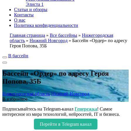
Элиста
1
Статьи и обзоры
Контакты
О нас
Политика конфиденциальности
Главная страница
»
Все бассейны
»
Нижегородская
область
»
Нижний Новгород
»
Бассейн «Ордер» по адресу
Героя Попова, 35Б
В бассейн
Бассейн «Ордер» по адресу Героя
Попова, 35Б
Нижегородская область
Нижний Новгород
В избранное
Подписывайтесь на Telegram-канал
Генережка
! Самое
интересное из мира технологий, нейросетей, IT и бизнеса.
Перейти в Telegram канал