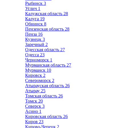
Рыбинск
3
Углич
1
Калужская область
28
Калуга
19
Обнинск
8
Пензенская область
28
Пенза
16
Кузнецк
3
Заречный
2
Одесская область
27
Одесса
23
Черноморск
1
Мурманская область
27
Мурманск
10
Кировск
2
Североморск
2
Атырауская область
26
Атырау
25
Томская область
26
Томск
20
Северск
3
Асино
1
Кировская область
26
Киров
23
Кирово-Чепецк
2