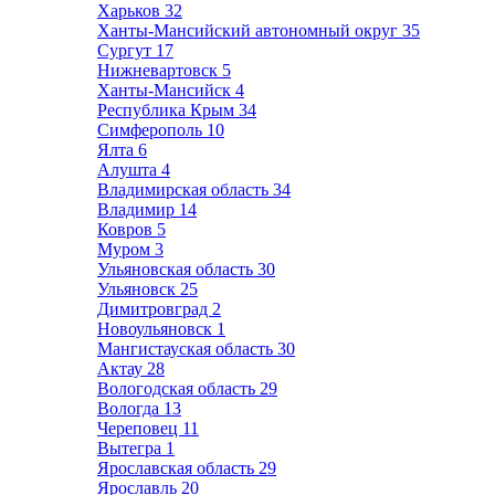
Харьков
32
Ханты-Мансийский автономный округ
35
Сургут
17
Нижневартовск
5
Ханты-Мансийск
4
Республика Крым
34
Симферополь
10
Ялта
6
Алушта
4
Владимирская область
34
Владимир
14
Ковров
5
Муром
3
Ульяновская область
30
Ульяновск
25
Димитровград
2
Новоульяновск
1
Мангистауская область
30
Актау
28
Вологодская область
29
Вологда
13
Череповец
11
Вытегра
1
Ярославская область
29
Ярославль
20