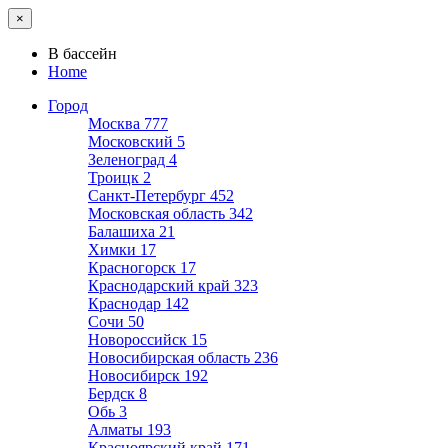
×
В бассейн
Home
Город
Москва
777
Московский
5
Зеленоград
4
Троицк
2
Санкт-Петербург
452
Московская область
342
Балашиха
21
Химки
17
Красногорск
17
Краснодарский край
323
Краснодар
142
Сочи
50
Новороссийск
15
Новосибирская область
236
Новосибирск
192
Бердск
8
Обь
3
Алматы
193
Красноярский край
171