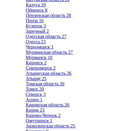
Калуга
19
Обнинск
8
Пензенская область
28
Пенза
16
Кузнецк
3
Заречный
2
Одесская область
27
Одесса
23
Черноморск
1
Мурманская область
27
Мурманск
10
Кировск
2
Североморск
2
Атырауская область
26
Атырау
25
Томская область
26
Томск
20
Северск
3
Асино
1
Кировская область
26
Киров
23
Кирово-Чепецк
2
Омутнинск
1
Акмолинская область
25