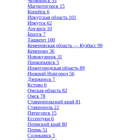
Челябинск
53
Магнитогорск
15
Копейск
6
Иркутская область
101
Иркутск
62
Ангарск
10
Братск
7
Ташкент
100
Кемеровская область — Кузбасс
99
Кемерово
36
Новокузнецк
31
Прокопьевск
5
Нижегородская область
89
Нижний Новгород
56
Дзержинск
7
Кстово
6
Омская область
82
Омск
78
Ставропольский край
81
Ставрополь
22
Пятигорск
15
Ессентуки
6
Пермский край
80
Пермь
51
Соликамск
5