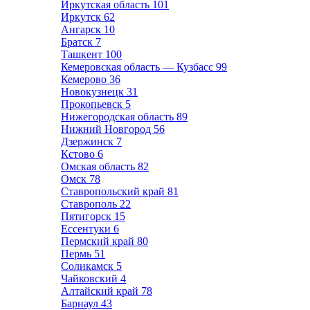
Иркутская область
101
Иркутск
62
Ангарск
10
Братск
7
Ташкент
100
Кемеровская область — Кузбасс
99
Кемерово
36
Новокузнецк
31
Прокопьевск
5
Нижегородская область
89
Нижний Новгород
56
Дзержинск
7
Кстово
6
Омская область
82
Омск
78
Ставропольский край
81
Ставрополь
22
Пятигорск
15
Ессентуки
6
Пермский край
80
Пермь
51
Соликамск
5
Чайковский
4
Алтайский край
78
Барнаул
43