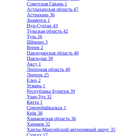
Советская Гавань
1
Астраханская область
47
Астрахань
36
Знаменск
1
Нур-Султан
43
Тульская область
42
Тула
26
Щёкино
3
Венев
2
Павлодарская область
40
Павлодар
39
Аксу
1
Липецкая область
40
Липецк
25
Елец
2
Усмань
1
Республика Бурятия
39
Улан-Удэ
32
Кяхта
1
Северобайкальск
1
Київ
38
Харьковская область
36
Харьков
32
Ханты-Мансийский автономный округ
35
Сургут
17