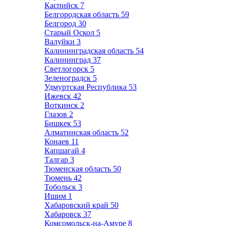
Каспийск
7
Белгородская область
59
Белгород
30
Старый Оскол
5
Валуйки
3
Калининградская область
54
Калининград
37
Светлогорск
5
Зеленоградск
5
Удмуртская Республика
53
Ижевск
42
Воткинск
2
Глазов
2
Бишкек
53
Алматинская область
52
Конаев
11
Капшагай
4
Талгар
3
Тюменская область
50
Тюмень
42
Тобольск
3
Ишим
1
Хабаровский край
50
Хабаровск
37
Комсомольск-на-Амуре
8