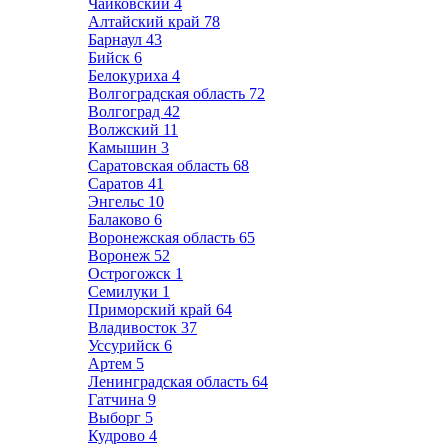
Чайковский
4
Алтайский край
78
Барнаул
43
Бийск
6
Белокуриха
4
Волгоградская область
72
Волгоград
42
Волжский
11
Камышин
3
Саратовская область
68
Саратов
41
Энгельс
10
Балаково
6
Воронежская область
65
Воронеж
52
Острогожск
1
Семилуки
1
Приморский край
64
Владивосток
37
Уссурийск
6
Артем
5
Ленинградская область
64
Гатчина
9
Выборг
5
Кудрово
4