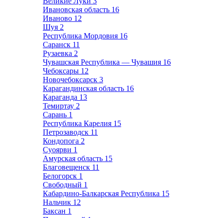
Великие Луки
3
Ивановская область
16
Иваново
12
Шуя
2
Республика Мордовия
16
Саранск
11
Рузаевка
2
Чувашская Республика — Чувашия
16
Чебоксары
12
Новочебоксарск
3
Карагандинская область
16
Караганда
13
Темиртау
2
Сарань
1
Республика Карелия
15
Петрозаводск
11
Кондопога
2
Суоярви
1
Амурская область
15
Благовещенск
11
Белогорск
1
Свободный
1
Кабардино-Балкарская Республика
15
Нальчик
12
Баксан
1