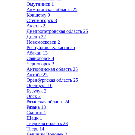
Омутнинск
1
Акмолинская область
25
Кокшетау
9
Степногорск
3
Акколь
2
Днепропетровская область
25
Днепр
22
Новомосковск
2
Республика Хакасия
25
Абакан
13
Саяногорск
4
Черногорск
3
Актюбинская область
25
Актобе
25
Оренбургская область
25
Оренбург
16
Бузулук
2
Орск
2
Рязанская область
24
Рязань
18
Скопин
1
Шацк
1
Тверская область
23
Тверь
14
Вышний Волочёк
2