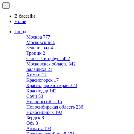
×
В бассейн
Home
Город
Москва
777
Московский
5
Зеленоград
4
Троицк
2
Санкт-Петербург
452
Московская область
342
Балашиха
21
Химки
17
Красногорск
17
Краснодарский край
323
Краснодар
142
Сочи
50
Новороссийск
15
Новосибирская область
236
Новосибирск
192
Бердск
8
Обь
3
Алматы
193
Красноярский край
171