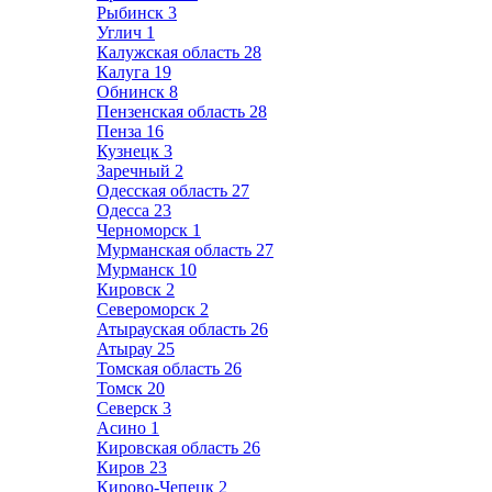
Рыбинск
3
Углич
1
Калужская область
28
Калуга
19
Обнинск
8
Пензенская область
28
Пенза
16
Кузнецк
3
Заречный
2
Одесская область
27
Одесса
23
Черноморск
1
Мурманская область
27
Мурманск
10
Кировск
2
Североморск
2
Атырауская область
26
Атырау
25
Томская область
26
Томск
20
Северск
3
Асино
1
Кировская область
26
Киров
23
Кирово-Чепецк
2