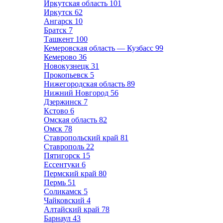
Иркутская область
101
Иркутск
62
Ангарск
10
Братск
7
Ташкент
100
Кемеровская область — Кузбасс
99
Кемерово
36
Новокузнецк
31
Прокопьевск
5
Нижегородская область
89
Нижний Новгород
56
Дзержинск
7
Кстово
6
Омская область
82
Омск
78
Ставропольский край
81
Ставрополь
22
Пятигорск
15
Ессентуки
6
Пермский край
80
Пермь
51
Соликамск
5
Чайковский
4
Алтайский край
78
Барнаул
43