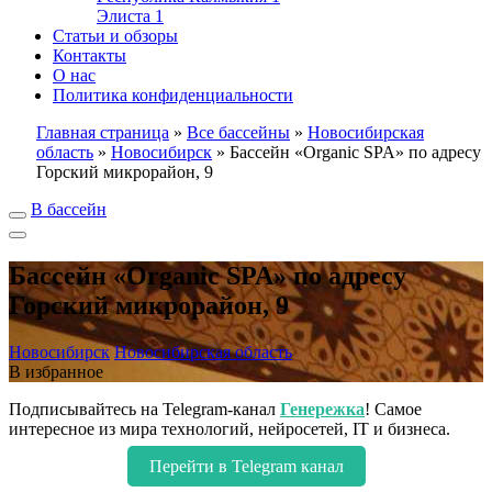
Элиста
1
Статьи и обзоры
Контакты
О нас
Политика конфиденциальности
Главная страница
»
Все бассейны
»
Новосибирская
область
»
Новосибирск
»
Бассейн «Organic SPA» по адресу
Горский микрорайон, 9
В бассейн
Бассейн «Organic SPA» по адресу
Горский микрорайон, 9
Новосибирск
Новосибирская область
В избранное
Подписывайтесь на Telegram-канал
Генережка
! Самое
интересное из мира технологий, нейросетей, IT и бизнеса.
Перейти в Telegram канал