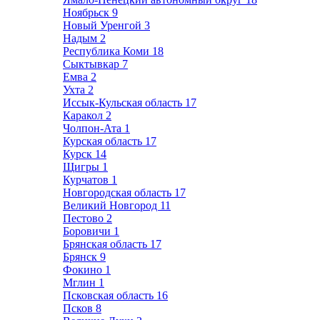
Ноябрьск
9
Новый Уренгой
3
Надым
2
Республика Коми
18
Сыктывкар
7
Емва
2
Ухта
2
Иссык-Кульская область
17
Каракол
2
Чолпон-Ата
1
Курская область
17
Курск
14
Щигры
1
Курчатов
1
Новгородская область
17
Великий Новгород
11
Пестово
2
Боровичи
1
Брянская область
17
Брянск
9
Фокино
1
Мглин
1
Псковская область
16
Псков
8