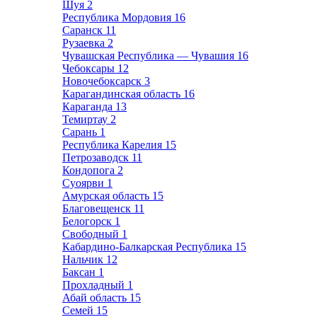
Шуя
2
Республика Мордовия
16
Саранск
11
Рузаевка
2
Чувашская Республика — Чувашия
16
Чебоксары
12
Новочебоксарск
3
Карагандинская область
16
Караганда
13
Темиртау
2
Сарань
1
Республика Карелия
15
Петрозаводск
11
Кондопога
2
Суоярви
1
Амурская область
15
Благовещенск
11
Белогорск
1
Свободный
1
Кабардино-Балкарская Республика
15
Нальчик
12
Баксан
1
Прохладный
1
Абай область
15
Семей
15