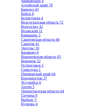
Чайковский
4
Алтайский край
78
Барнаул
43
Бийск
6
Белокуриха
4
Волгоградская область
72
Волгоград
42
Волжский
11
Камышин
3
Саратовская область
68
Саратов
41
Энгельс
10
Балаково
6
Воронежская область
65
Воронеж
52
Острогожск
1
Семилуки
1
Приморский край
64
Владивосток
37
Уссурийск
6
Артем
5
Ленинградская область
64
Гатчина
9
Выборг
5
Кудрово
4