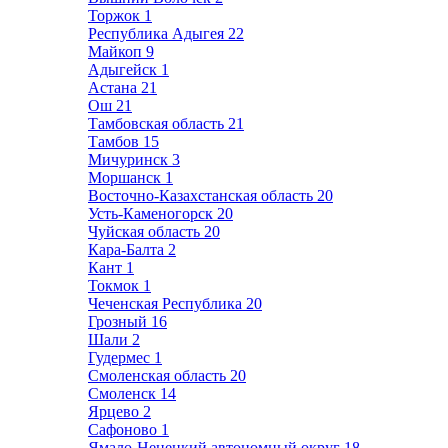
Торжок
1
Республика Адыгея
22
Майкоп
9
Адыгейск
1
Астана
21
Ош
21
Тамбовская область
21
Тамбов
15
Мичуринск
3
Моршанск
1
Восточно-Казахстанская область
20
Усть-Каменогорск
20
Чуйская область
20
Кара-Балта
2
Кант
1
Токмок
1
Чеченская Республика
20
Грозный
16
Шали
2
Гудермес
1
Смоленская область
20
Смоленск
14
Ярцево
2
Сафоново
1
Ямало-Ненецкий автономный округ
18