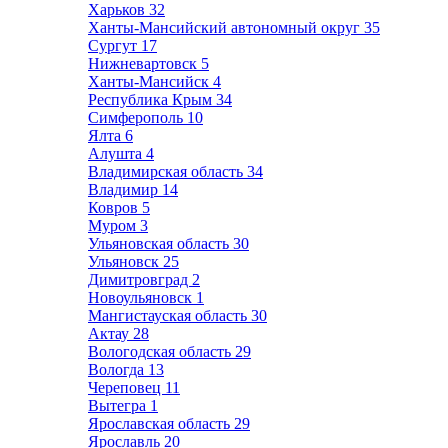
Харьков
32
Ханты-Мансийский автономный округ
35
Сургут
17
Нижневартовск
5
Ханты-Мансийск
4
Республика Крым
34
Симферополь
10
Ялта
6
Алушта
4
Владимирская область
34
Владимир
14
Ковров
5
Муром
3
Ульяновская область
30
Ульяновск
25
Димитровград
2
Новоульяновск
1
Мангистауская область
30
Актау
28
Вологодская область
29
Вологда
13
Череповец
11
Вытегра
1
Ярославская область
29
Ярославль
20