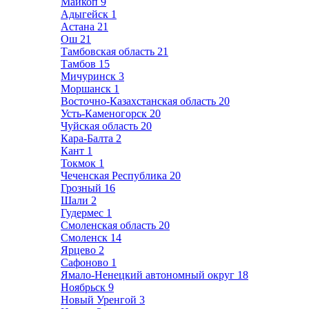
Майкоп
9
Адыгейск
1
Астана
21
Ош
21
Тамбовская область
21
Тамбов
15
Мичуринск
3
Моршанск
1
Восточно-Казахстанская область
20
Усть-Каменогорск
20
Чуйская область
20
Кара-Балта
2
Кант
1
Токмок
1
Чеченская Республика
20
Грозный
16
Шали
2
Гудермес
1
Смоленская область
20
Смоленск
14
Ярцево
2
Сафоново
1
Ямало-Ненецкий автономный округ
18
Ноябрьск
9
Новый Уренгой
3