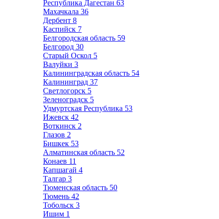
Республика Дагестан
63
Махачкала
36
Дербент
8
Каспийск
7
Белгородская область
59
Белгород
30
Старый Оскол
5
Валуйки
3
Калининградская область
54
Калининград
37
Светлогорск
5
Зеленоградск
5
Удмуртская Республика
53
Ижевск
42
Воткинск
2
Глазов
2
Бишкек
53
Алматинская область
52
Конаев
11
Капшагай
4
Талгар
3
Тюменская область
50
Тюмень
42
Тобольск
3
Ишим
1