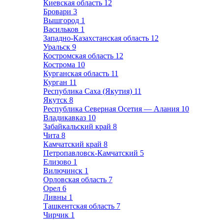
Киевская область
12
Бровари
3
Вышгород
1
Васильков
1
Западно-Казахстанская область
12
Уральск
9
Костромская область
12
Кострома
10
Курганская область
11
Курган
11
Республика Саха (Якутия)
11
Якутск
8
Республика Северная Осетия — Алания
10
Владикавказ
10
Забайкальский край
8
Чита
8
Камчатский край
8
Петропавловск-Камчатский
5
Елизово
1
Вилючинск
1
Орловская область
7
Орел
6
Ливны
1
Ташкентская область
7
Чирчик
1