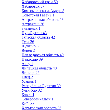
Хабаровский край
50
Хабаровск
37
Комсомольск-на-Амуре
8
Советская Гавань
1
Астраханская область
47
Астрахань
36
Знаменск
1
Нур-Султан
43
Тульская область
42
Тула
26
Щёкино
3
Венев
2
Павлодарская область
40
Павлодар
39
Аксу
1
Липецкая область
40
Липецк
25
Елец
2
Усмань
1
Республика Бурятия
39
Улан-Удэ
32
Кяхта
1
Северобайкальск
1
Київ
38
Харьковская область
36