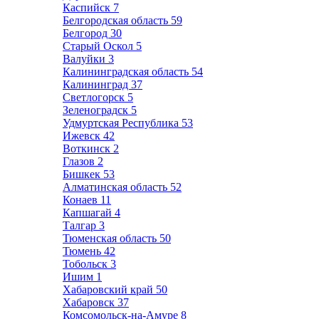
Каспийск
7
Белгородская область
59
Белгород
30
Старый Оскол
5
Валуйки
3
Калининградская область
54
Калининград
37
Светлогорск
5
Зеленоградск
5
Удмуртская Республика
53
Ижевск
42
Воткинск
2
Глазов
2
Бишкек
53
Алматинская область
52
Конаев
11
Капшагай
4
Талгар
3
Тюменская область
50
Тюмень
42
Тобольск
3
Ишим
1
Хабаровский край
50
Хабаровск
37
Комсомольск-на-Амуре
8