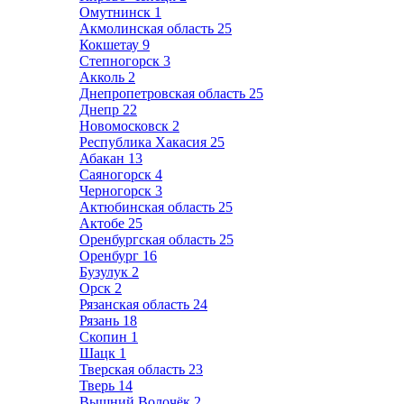
Омутнинск
1
Акмолинская область
25
Кокшетау
9
Степногорск
3
Акколь
2
Днепропетровская область
25
Днепр
22
Новомосковск
2
Республика Хакасия
25
Абакан
13
Саяногорск
4
Черногорск
3
Актюбинская область
25
Актобе
25
Оренбургская область
25
Оренбург
16
Бузулук
2
Орск
2
Рязанская область
24
Рязань
18
Скопин
1
Шацк
1
Тверская область
23
Тверь
14
Вышний Волочёк
2