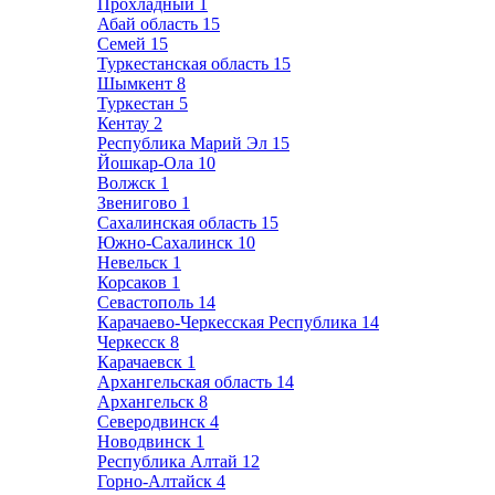
Прохладный
1
Абай область
15
Семей
15
Туркестанская область
15
Шымкент
8
Туркестан
5
Кентау
2
Республика Марий Эл
15
Йошкар-Ола
10
Волжск
1
Звенигово
1
Сахалинская область
15
Южно-Сахалинск
10
Невельск
1
Корсаков
1
Севастополь
14
Карачаево-Черкесская Республика
14
Черкесск
8
Карачаевск
1
Архангельская область
14
Архангельск
8
Северодвинск
4
Новодвинск
1
Республика Алтай
12
Горно-Алтайск
4