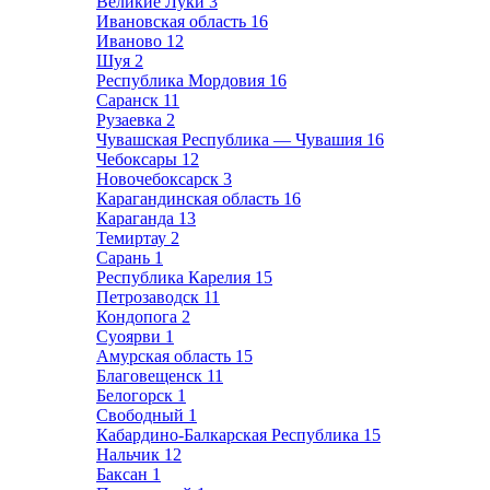
Великие Луки
3
Ивановская область
16
Иваново
12
Шуя
2
Республика Мордовия
16
Саранск
11
Рузаевка
2
Чувашская Республика — Чувашия
16
Чебоксары
12
Новочебоксарск
3
Карагандинская область
16
Караганда
13
Темиртау
2
Сарань
1
Республика Карелия
15
Петрозаводск
11
Кондопога
2
Суоярви
1
Амурская область
15
Благовещенск
11
Белогорск
1
Свободный
1
Кабардино-Балкарская Республика
15
Нальчик
12
Баксан
1