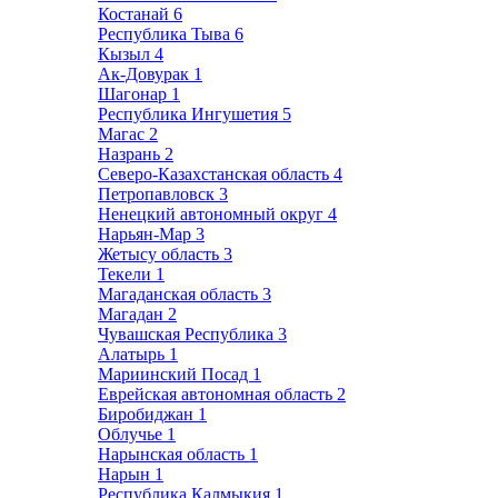
Костанай
6
Республика Тыва
6
Кызыл
4
Ак-Довурак
1
Шагонар
1
Республика Ингушетия
5
Магас
2
Назрань
2
Северо-Казахстанская область
4
Петропавловск
3
Ненецкий автономный округ
4
Нарьян-Мар
3
Жетысу область
3
Текели
1
Магаданская область
3
Магадан
2
Чувашская Республика
3
Алатырь
1
Мариинский Посад
1
Еврейская автономная область
2
Биробиджан
1
Облучье
1
Нарынская область
1
Нарын
1
Республика Калмыкия
1