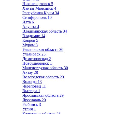
Нижневартовск
5
Ханты-Мансийск
4
Республика Крым
34
Симферополь
10
Ялта
6
Алушта
4
Владимирская область
34
Владимир
14
Ковров
5
Муром
3
Ульяновская область
30
Ульяновск
25
Димитровград
2
Новоульяновск
1
Мангистауская область
30
Актау
28
Вологодская область
29
Вологда
13
Череповец
11
Вытегра
1
Ярославская область
29
Ярославль
20
Рыбинск
3
Углич
1
Калужская область
28