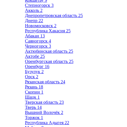
Кокшетау
9
Степногорск
3
Акколь
2
Днепропетровская область
25
Днепр
22
Новомосковск
2
Республика Хакасия
25
Абакан
13
Саяногорск
4
Черногорск
3
Актюбинская область
25
Актобе
25
Оренбургская область
25
Оренбург
16
Бузулук
2
Орск
2
Рязанская область
24
Рязань
18
Скопин
1
Шацк
1
Тверская область
23
Тверь
14
Вышний Волочёк
2
Торжок
1
Республика Адыгея
22