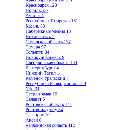
Красноярск
128
Норильск
7
Ачинск
5
Республика Татарстан
161
Казань
83
Набережные Челны
18
Нижнекамск
5
Самарская область
157
Самара
97
Тольятти
34
Новокуйбышевск
9
Свердловская область
151
Екатеринбург
84
Нижний Тагил
14
Каменск-Уральский
7
Республика Башкортостан
150
Уфа
91
Стерлитамак
10
Салават
5
Ростовская область
141
Ростов-на-Дону
84
Таганрог
10
Аксай
8
Челябинская область
112