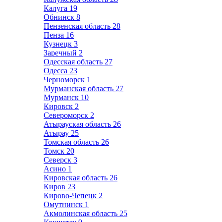
Калуга
19
Обнинск
8
Пензенская область
28
Пенза
16
Кузнецк
3
Заречный
2
Одесская область
27
Одесса
23
Черноморск
1
Мурманская область
27
Мурманск
10
Кировск
2
Североморск
2
Атырауская область
26
Атырау
25
Томская область
26
Томск
20
Северск
3
Асино
1
Кировская область
26
Киров
23
Кирово-Чепецк
2
Омутнинск
1
Акмолинская область
25