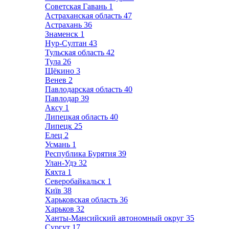
Советская Гавань
1
Астраханская область
47
Астрахань
36
Знаменск
1
Нур-Султан
43
Тульская область
42
Тула
26
Щёкино
3
Венев
2
Павлодарская область
40
Павлодар
39
Аксу
1
Липецкая область
40
Липецк
25
Елец
2
Усмань
1
Республика Бурятия
39
Улан-Удэ
32
Кяхта
1
Северобайкальск
1
Київ
38
Харьковская область
36
Харьков
32
Ханты-Мансийский автономный округ
35
Сургут
17