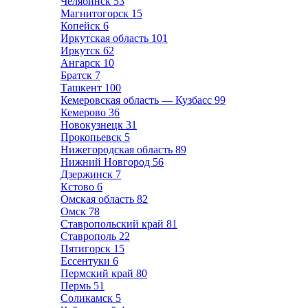
Челябинск
53
Магнитогорск
15
Копейск
6
Иркутская область
101
Иркутск
62
Ангарск
10
Братск
7
Ташкент
100
Кемеровская область — Кузбасс
99
Кемерово
36
Новокузнецк
31
Прокопьевск
5
Нижегородская область
89
Нижний Новгород
56
Дзержинск
7
Кстово
6
Омская область
82
Омск
78
Ставропольский край
81
Ставрополь
22
Пятигорск
15
Ессентуки
6
Пермский край
80
Пермь
51
Соликамск
5