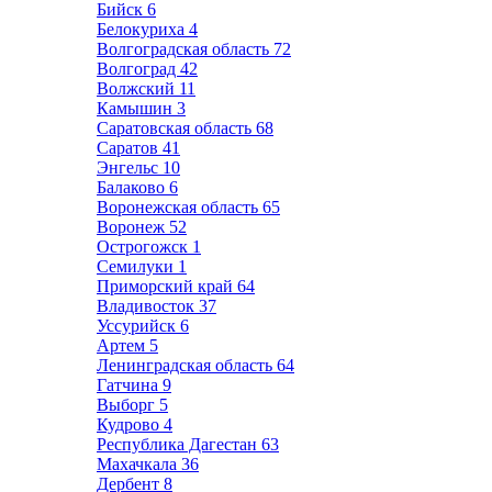
Бийск
6
Белокуриха
4
Волгоградская область
72
Волгоград
42
Волжский
11
Камышин
3
Саратовская область
68
Саратов
41
Энгельс
10
Балаково
6
Воронежская область
65
Воронеж
52
Острогожск
1
Семилуки
1
Приморский край
64
Владивосток
37
Уссурийск
6
Артем
5
Ленинградская область
64
Гатчина
9
Выборг
5
Кудрово
4
Республика Дагестан
63
Махачкала
36
Дербент
8