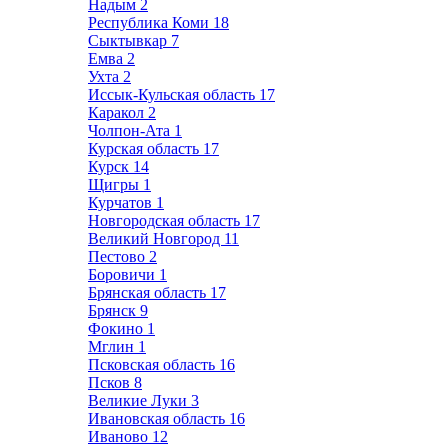
Надым
2
Республика Коми
18
Сыктывкар
7
Емва
2
Ухта
2
Иссык-Кульская область
17
Каракол
2
Чолпон-Ата
1
Курская область
17
Курск
14
Щигры
1
Курчатов
1
Новгородская область
17
Великий Новгород
11
Пестово
2
Боровичи
1
Брянская область
17
Брянск
9
Фокино
1
Мглин
1
Псковская область
16
Псков
8
Великие Луки
3
Ивановская область
16
Иваново
12