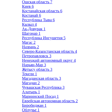
Ошская область
7
Киев
6
Костанайская область
6
Костанай
6
Республика Тыва
6
Кызыл
4
Ак-Довурак
1
Шагонар
1
Республика Ингушетия
5
Магас
2
Назрань
2
Северо-Казахстанская область
4
Петропавловск
3
Ненецкий автономный округ
4
Нарьян-Мар
3
Жетысу область
3
Текели
1
Магаданская область
3
Магадан
2
Чувашская Республика
3
Алатырь
1
Мариинский Посад
1
Еврейская автономная область
2
Биробиджан
1
Облучье
1