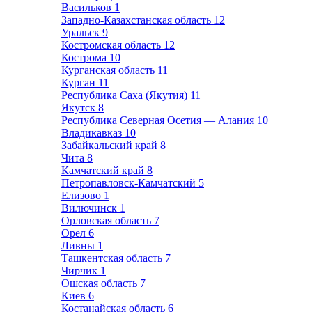
Васильков
1
Западно-Казахстанская область
12
Уральск
9
Костромская область
12
Кострома
10
Курганская область
11
Курган
11
Республика Саха (Якутия)
11
Якутск
8
Республика Северная Осетия — Алания
10
Владикавказ
10
Забайкальский край
8
Чита
8
Камчатский край
8
Петропавловск-Камчатский
5
Елизово
1
Вилючинск
1
Орловская область
7
Орел
6
Ливны
1
Ташкентская область
7
Чирчик
1
Ошская область
7
Киев
6
Костанайская область
6