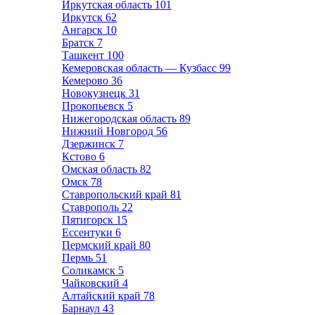
Иркутская область
101
Иркутск
62
Ангарск
10
Братск
7
Ташкент
100
Кемеровская область — Кузбасс
99
Кемерово
36
Новокузнецк
31
Прокопьевск
5
Нижегородская область
89
Нижний Новгород
56
Дзержинск
7
Кстово
6
Омская область
82
Омск
78
Ставропольский край
81
Ставрополь
22
Пятигорск
15
Ессентуки
6
Пермский край
80
Пермь
51
Соликамск
5
Чайковский
4
Алтайский край
78
Барнаул
43