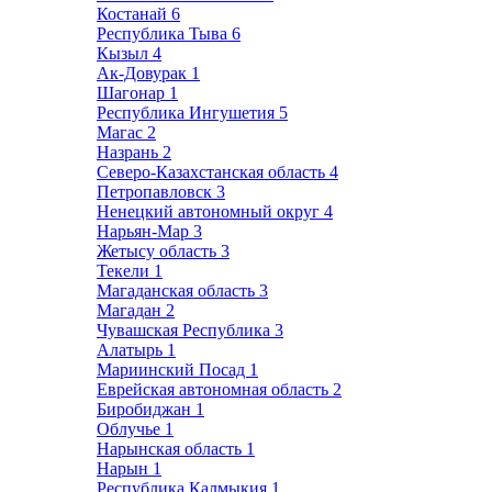
Костанай
6
Республика Тыва
6
Кызыл
4
Ак-Довурак
1
Шагонар
1
Республика Ингушетия
5
Магас
2
Назрань
2
Северо-Казахстанская область
4
Петропавловск
3
Ненецкий автономный округ
4
Нарьян-Мар
3
Жетысу область
3
Текели
1
Магаданская область
3
Магадан
2
Чувашская Республика
3
Алатырь
1
Мариинский Посад
1
Еврейская автономная область
2
Биробиджан
1
Облучье
1
Нарынская область
1
Нарын
1
Республика Калмыкия
1