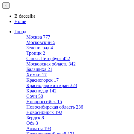
×
В бассейн
Home
Город
Москва
777
Московский
5
Зеленоград
4
Троицк
2
Санкт-Петербург
452
Московская область
342
Балашиха
21
Химки
17
Красногорск
17
Краснодарский край
323
Краснодар
142
Сочи
50
Новороссийск
15
Новосибирская область
236
Новосибирск
192
Бердск
8
Обь
3
Алматы
193
Красноярский край
171