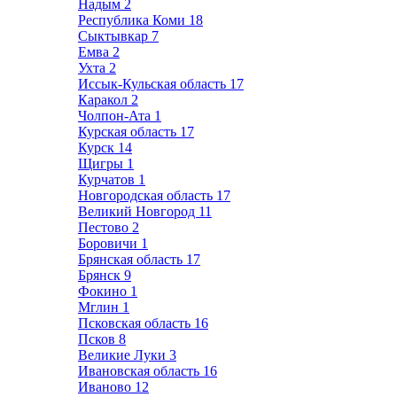
Надым
2
Республика Коми
18
Сыктывкар
7
Емва
2
Ухта
2
Иссык-Кульская область
17
Каракол
2
Чолпон-Ата
1
Курская область
17
Курск
14
Щигры
1
Курчатов
1
Новгородская область
17
Великий Новгород
11
Пестово
2
Боровичи
1
Брянская область
17
Брянск
9
Фокино
1
Мглин
1
Псковская область
16
Псков
8
Великие Луки
3
Ивановская область
16
Иваново
12