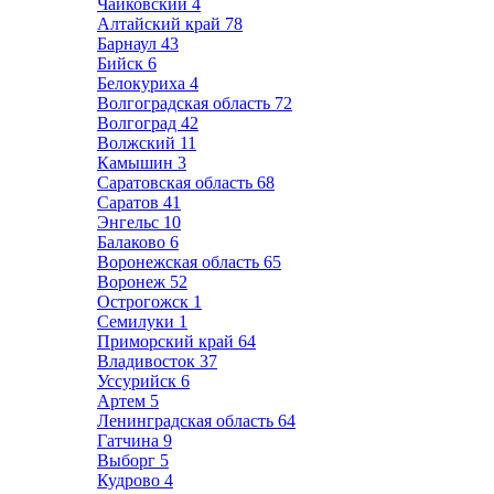
Чайковский
4
Алтайский край
78
Барнаул
43
Бийск
6
Белокуриха
4
Волгоградская область
72
Волгоград
42
Волжский
11
Камышин
3
Саратовская область
68
Саратов
41
Энгельс
10
Балаково
6
Воронежская область
65
Воронеж
52
Острогожск
1
Семилуки
1
Приморский край
64
Владивосток
37
Уссурийск
6
Артем
5
Ленинградская область
64
Гатчина
9
Выборг
5
Кудрово
4