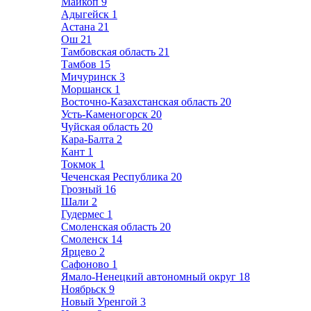
Майкоп
9
Адыгейск
1
Астана
21
Ош
21
Тамбовская область
21
Тамбов
15
Мичуринск
3
Моршанск
1
Восточно-Казахстанская область
20
Усть-Каменогорск
20
Чуйская область
20
Кара-Балта
2
Кант
1
Токмок
1
Чеченская Республика
20
Грозный
16
Шали
2
Гудермес
1
Смоленская область
20
Смоленск
14
Ярцево
2
Сафоново
1
Ямало-Ненецкий автономный округ
18
Ноябрьск
9
Новый Уренгой
3