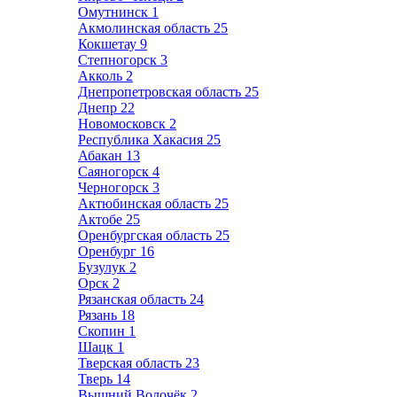
Омутнинск
1
Акмолинская область
25
Кокшетау
9
Степногорск
3
Акколь
2
Днепропетровская область
25
Днепр
22
Новомосковск
2
Республика Хакасия
25
Абакан
13
Саяногорск
4
Черногорск
3
Актюбинская область
25
Актобе
25
Оренбургская область
25
Оренбург
16
Бузулук
2
Орск
2
Рязанская область
24
Рязань
18
Скопин
1
Шацк
1
Тверская область
23
Тверь
14
Вышний Волочёк
2