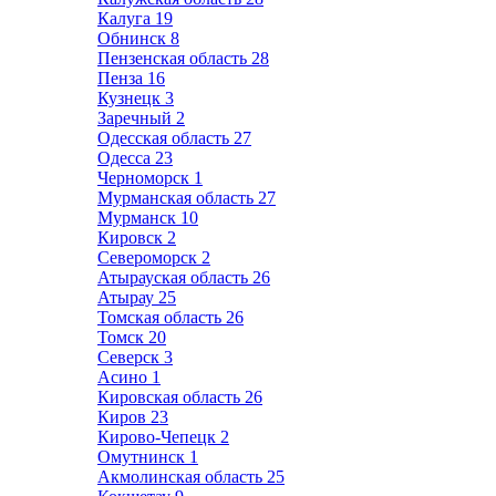
Калуга
19
Обнинск
8
Пензенская область
28
Пенза
16
Кузнецк
3
Заречный
2
Одесская область
27
Одесса
23
Черноморск
1
Мурманская область
27
Мурманск
10
Кировск
2
Североморск
2
Атырауская область
26
Атырау
25
Томская область
26
Томск
20
Северск
3
Асино
1
Кировская область
26
Киров
23
Кирово-Чепецк
2
Омутнинск
1
Акмолинская область
25