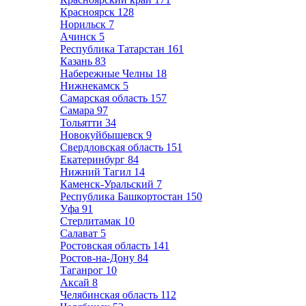
Красноярск
128
Норильск
7
Ачинск
5
Республика Татарстан
161
Казань
83
Набережные Челны
18
Нижнекамск
5
Самарская область
157
Самара
97
Тольятти
34
Новокуйбышевск
9
Свердловская область
151
Екатеринбург
84
Нижний Тагил
14
Каменск-Уральский
7
Республика Башкортостан
150
Уфа
91
Стерлитамак
10
Салават
5
Ростовская область
141
Ростов-на-Дону
84
Таганрог
10
Аксай
8
Челябинская область
112