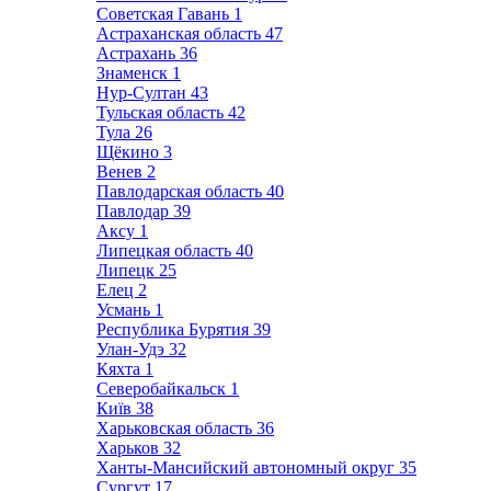
Советская Гавань
1
Астраханская область
47
Астрахань
36
Знаменск
1
Нур-Султан
43
Тульская область
42
Тула
26
Щёкино
3
Венев
2
Павлодарская область
40
Павлодар
39
Аксу
1
Липецкая область
40
Липецк
25
Елец
2
Усмань
1
Республика Бурятия
39
Улан-Удэ
32
Кяхта
1
Северобайкальск
1
Київ
38
Харьковская область
36
Харьков
32
Ханты-Мансийский автономный округ
35
Сургут
17