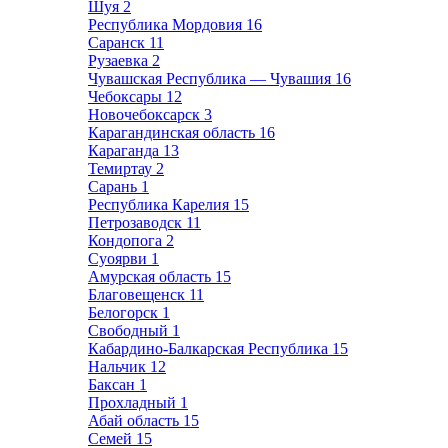
Шуя
2
Республика Мордовия
16
Саранск
11
Рузаевка
2
Чувашская Республика — Чувашия
16
Чебоксары
12
Новочебоксарск
3
Карагандинская область
16
Караганда
13
Темиртау
2
Сарань
1
Республика Карелия
15
Петрозаводск
11
Кондопога
2
Суоярви
1
Амурская область
15
Благовещенск
11
Белогорск
1
Свободный
1
Кабардино-Балкарская Республика
15
Нальчик
12
Баксан
1
Прохладный
1
Абай область
15
Семей
15