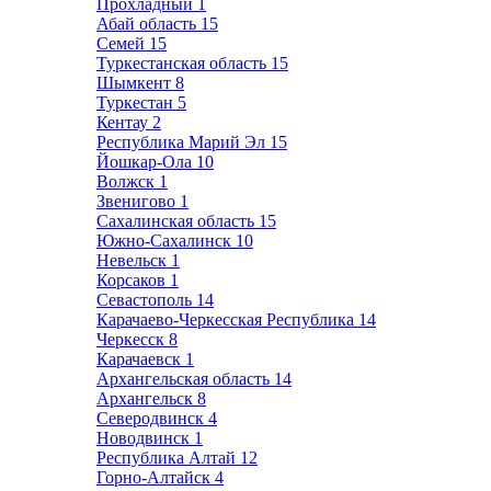
Прохладный
1
Абай область
15
Семей
15
Туркестанская область
15
Шымкент
8
Туркестан
5
Кентау
2
Республика Марий Эл
15
Йошкар-Ола
10
Волжск
1
Звенигово
1
Сахалинская область
15
Южно-Сахалинск
10
Невельск
1
Корсаков
1
Севастополь
14
Карачаево-Черкесская Республика
14
Черкесск
8
Карачаевск
1
Архангельская область
14
Архангельск
8
Северодвинск
4
Новодвинск
1
Республика Алтай
12
Горно-Алтайск
4