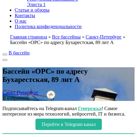
Элиста
1
Статьи и обзоры
Контакты
О нас
Политика конфиденциальности
Главная страница
»
Все бассейны
»
Санкт-Петербург
»
Бассейн «ОРС» по адресу Бухарестская, 89 лит А
В бассейн
Бассейн «ОРС» по адресу
Бухарестская, 89 лит А
Санкт-Петербург
В избранное
Подписывайтесь на Telegram-канал
Генережка
! Самое
интересное из мира технологий, нейросетей, IT и бизнеса.
Перейти в Telegram канал