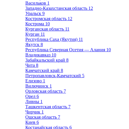
Васильков
1
Западно-Казахстанская область
12
Уральск
9
Костромская область
12
Кострома
10
Курганская область
11
Курган
11
Республика Саха (Якутия)
11
Якутск
8
Республика Северная Осетия — Алания
10
Владикавказ
10
Забайкальский край
8
Чита
8
Камчатский край
8
Петропавловск-Камчатский
5
Елизово
1
Вилючинск
1
Орловская область
7
Орел
6
Ливны
1
Ташкентская область
7
Чирчик
1
Ошская область
7
Киев
6
Костанайская область
6