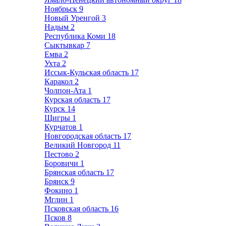
Ноябрьск
9
Новый Уренгой
3
Надым
2
Республика Коми
18
Сыктывкар
7
Емва
2
Ухта
2
Иссык-Кульская область
17
Каракол
2
Чолпон-Ата
1
Курская область
17
Курск
14
Щигры
1
Курчатов
1
Новгородская область
17
Великий Новгород
11
Пестово
2
Боровичи
1
Брянская область
17
Брянск
9
Фокино
1
Мглин
1
Псковская область
16
Псков
8