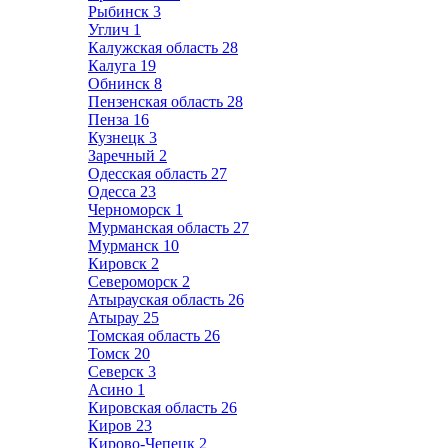
Рыбинск
3
Углич
1
Калужская область
28
Калуга
19
Обнинск
8
Пензенская область
28
Пенза
16
Кузнецк
3
Заречный
2
Одесская область
27
Одесса
23
Черноморск
1
Мурманская область
27
Мурманск
10
Кировск
2
Североморск
2
Атырауская область
26
Атырау
25
Томская область
26
Томск
20
Северск
3
Асино
1
Кировская область
26
Киров
23
Кирово-Чепецк
2