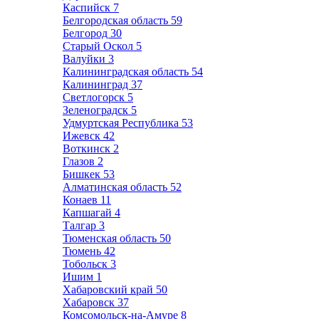
Каспийск
7
Белгородская область
59
Белгород
30
Старый Оскол
5
Валуйки
3
Калининградская область
54
Калининград
37
Светлогорск
5
Зеленоградск
5
Удмуртская Республика
53
Ижевск
42
Воткинск
2
Глазов
2
Бишкек
53
Алматинская область
52
Конаев
11
Капшагай
4
Талгар
3
Тюменская область
50
Тюмень
42
Тобольск
3
Ишим
1
Хабаровский край
50
Хабаровск
37
Комсомольск-на-Амуре
8