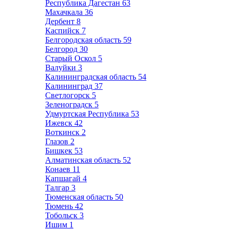
Республика Дагестан
63
Махачкала
36
Дербент
8
Каспийск
7
Белгородская область
59
Белгород
30
Старый Оскол
5
Валуйки
3
Калининградская область
54
Калининград
37
Светлогорск
5
Зеленоградск
5
Удмуртская Республика
53
Ижевск
42
Воткинск
2
Глазов
2
Бишкек
53
Алматинская область
52
Конаев
11
Капшагай
4
Талгар
3
Тюменская область
50
Тюмень
42
Тобольск
3
Ишим
1