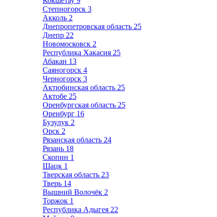
Кокшетау
9
Степногорск
3
Акколь
2
Днепропетровская область
25
Днепр
22
Новомосковск
2
Республика Хакасия
25
Абакан
13
Саяногорск
4
Черногорск
3
Актюбинская область
25
Актобе
25
Оренбургская область
25
Оренбург
16
Бузулук
2
Орск
2
Рязанская область
24
Рязань
18
Скопин
1
Шацк
1
Тверская область
23
Тверь
14
Вышний Волочёк
2
Торжок
1
Республика Адыгея
22