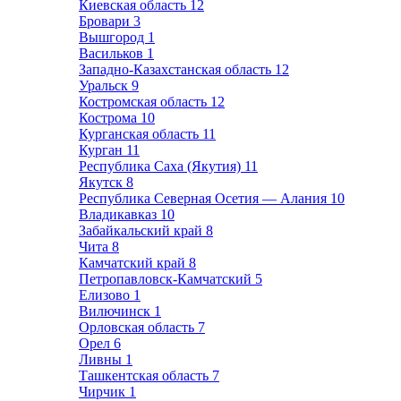
Киевская область
12
Бровари
3
Вышгород
1
Васильков
1
Западно-Казахстанская область
12
Уральск
9
Костромская область
12
Кострома
10
Курганская область
11
Курган
11
Республика Саха (Якутия)
11
Якутск
8
Республика Северная Осетия — Алания
10
Владикавказ
10
Забайкальский край
8
Чита
8
Камчатский край
8
Петропавловск-Камчатский
5
Елизово
1
Вилючинск
1
Орловская область
7
Орел
6
Ливны
1
Ташкентская область
7
Чирчик
1