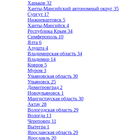
Харьков
32
Ханты-Мансийский автономный округ
35
Сургут
17
Нижневартовск
5
Ханты-Мансийск
4
Республика Крым
34
Симферополь
10
Ялта
6
Алушта
4
Владимирская область
34
Владимир
14
Ковров
5
Муром
3
Ульяновская область
30
Ульяновск
25
Димитровград
2
Новоульяновск
1
Мангистауская область
30
Актау
28
Вологодская область
29
Вологда
13
Череповец
11
Вытегра
1
Ярославская область
29
Ярославль
20