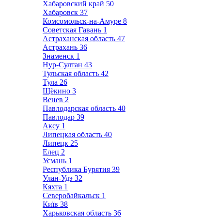
Хабаровский край
50
Хабаровск
37
Комсомольск-на-Амуре
8
Советская Гавань
1
Астраханская область
47
Астрахань
36
Знаменск
1
Нур-Султан
43
Тульская область
42
Тула
26
Щёкино
3
Венев
2
Павлодарская область
40
Павлодар
39
Аксу
1
Липецкая область
40
Липецк
25
Елец
2
Усмань
1
Республика Бурятия
39
Улан-Удэ
32
Кяхта
1
Северобайкальск
1
Київ
38
Харьковская область
36