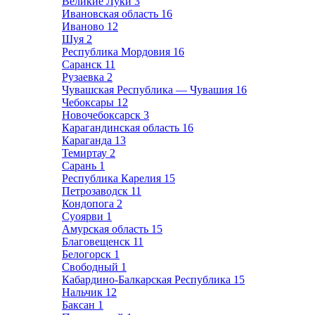
Великие Луки
3
Ивановская область
16
Иваново
12
Шуя
2
Республика Мордовия
16
Саранск
11
Рузаевка
2
Чувашская Республика — Чувашия
16
Чебоксары
12
Новочебоксарск
3
Карагандинская область
16
Караганда
13
Темиртау
2
Сарань
1
Республика Карелия
15
Петрозаводск
11
Кондопога
2
Суоярви
1
Амурская область
15
Благовещенск
11
Белогорск
1
Свободный
1
Кабардино-Балкарская Республика
15
Нальчик
12
Баксан
1