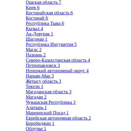
Ошская область
7
Киев
6
Костанайская область
6
Костанай
6
Республика Тыва
6
Кызыл
4
Ак-Довурак
1
Шагонар
1
Республика Ингушетия
5
Магас
2
Назрань
2
Северо-Казахстанская область
4
Петропавловск
3
Ненецкий автономный округ
4
Нарьян-Мар
3
Жетысу область
3
Текели
1
Магаданская область
3
Магадан
2
Чувашская Республика
3
Алатырь
1
Мариинский Посад
1
Еврейская автономная область
2
Биробиджан
1
Облучье
1