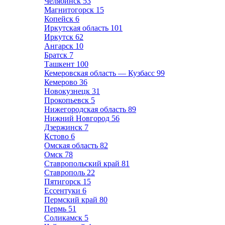
Челябинск
53
Магнитогорск
15
Копейск
6
Иркутская область
101
Иркутск
62
Ангарск
10
Братск
7
Ташкент
100
Кемеровская область — Кузбасс
99
Кемерово
36
Новокузнецк
31
Прокопьевск
5
Нижегородская область
89
Нижний Новгород
56
Дзержинск
7
Кстово
6
Омская область
82
Омск
78
Ставропольский край
81
Ставрополь
22
Пятигорск
15
Ессентуки
6
Пермский край
80
Пермь
51
Соликамск
5