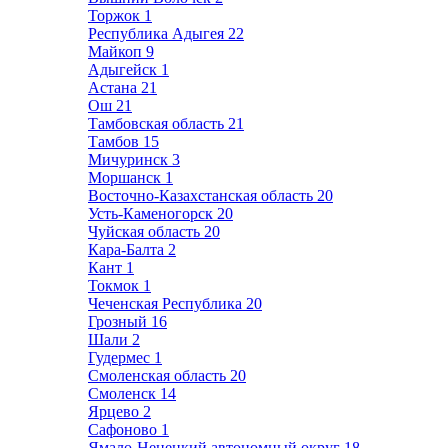
Торжок
1
Республика Адыгея
22
Майкоп
9
Адыгейск
1
Астана
21
Ош
21
Тамбовская область
21
Тамбов
15
Мичуринск
3
Моршанск
1
Восточно-Казахстанская область
20
Усть-Каменогорск
20
Чуйская область
20
Кара-Балта
2
Кант
1
Токмок
1
Чеченская Республика
20
Грозный
16
Шали
2
Гудермес
1
Смоленская область
20
Смоленск
14
Ярцево
2
Сафоново
1
Ямало-Ненецкий автономный округ
18