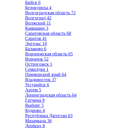
Бийск
6
Белокуриха
4
Волгоградская область
72
Волгоград
42
Волжский
11
Камышин
3
Саратовская область
68
Саратов
41
Энгельс
10
Балаково
6
Воронежская область
65
Воронеж
52
Острогожск
1
Семилуки
1
Приморский край
64
Владивосток
37
Уссурийск
6
Артем
5
Ленинградская область
64
Гатчина
9
Выборг
5
Кудрово
4
Республика Дагестан
63
Махачкала
36
Дербент
8