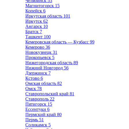
Челябинск
53
Магнитогорск
15
Копейск
6
Иркутская область
101
Иркутск
62
Ангарск
10
Братск
7
Ташкент
100
Кемеровская область — Кузбасс
99
Кемерово
36
Новокузнецк
31
Прокопьевск
5
Нижегородская область
89
Нижний Новгород
56
Дзержинск
7
Кстово
6
Омская область
82
Омск
78
Ставропольский край
81
Ставрополь
22
Пятигорск
15
Ессентуки
6
Пермский край
80
Пермь
51
Соликамск
5