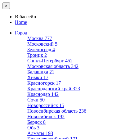
×
В бассейн
Home
Город
Москва
777
Московский
5
Зеленоград
4
Троицк
2
Санкт-Петербург
452
Московская область
342
Балашиха
21
Химки
17
Красногорск
17
Краснодарский край
323
Краснодар
142
Сочи
50
Новороссийск
15
Новосибирская область
236
Новосибирск
192
Бердск
8
Обь
3
Алматы
193
Красноярский край
171