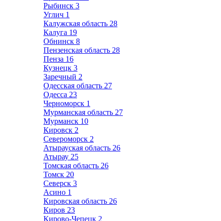
Рыбинск
3
Углич
1
Калужская область
28
Калуга
19
Обнинск
8
Пензенская область
28
Пенза
16
Кузнецк
3
Заречный
2
Одесская область
27
Одесса
23
Черноморск
1
Мурманская область
27
Мурманск
10
Кировск
2
Североморск
2
Атырауская область
26
Атырау
25
Томская область
26
Томск
20
Северск
3
Асино
1
Кировская область
26
Киров
23
Кирово-Чепецк
2