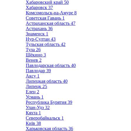
Хабаровский край
50
Хабаровск
37
Комсомольск-на-Амуре
8
Советская Гавань
1
Астраханская область
47
Астрахань
36
Знаменск
1
Нур-Султан
43
Тульская область
42
Тула
26
Щёкино
3
Венев
2
Павлодарская область
40
Павлодар
39
Аксу
1
Липецкая область
40
Липецк
25
Елец
2
Усмань
1
Республика Бурятия
39
Улан-Удэ
32
Кяхта
1
Северобайкальск
1
Київ
38
Харьковская область
36