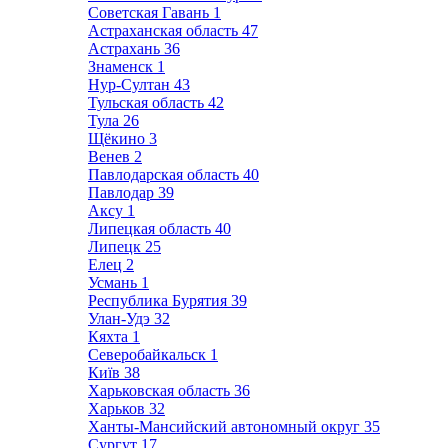
Советская Гавань
1
Астраханская область
47
Астрахань
36
Знаменск
1
Нур-Султан
43
Тульская область
42
Тула
26
Щёкино
3
Венев
2
Павлодарская область
40
Павлодар
39
Аксу
1
Липецкая область
40
Липецк
25
Елец
2
Усмань
1
Республика Бурятия
39
Улан-Удэ
32
Кяхта
1
Северобайкальск
1
Київ
38
Харьковская область
36
Харьков
32
Ханты-Мансийский автономный округ
35
Сургут
17