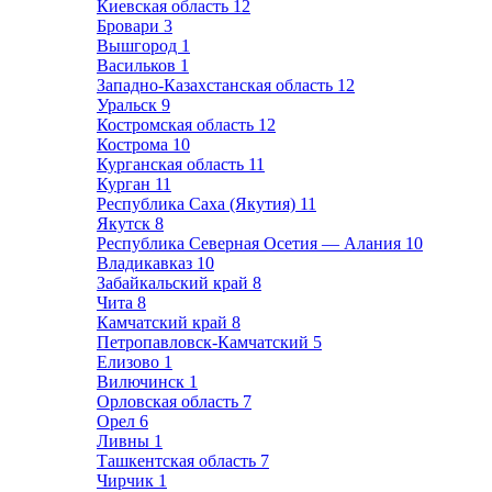
Киевская область
12
Бровари
3
Вышгород
1
Васильков
1
Западно-Казахстанская область
12
Уральск
9
Костромская область
12
Кострома
10
Курганская область
11
Курган
11
Республика Саха (Якутия)
11
Якутск
8
Республика Северная Осетия — Алания
10
Владикавказ
10
Забайкальский край
8
Чита
8
Камчатский край
8
Петропавловск-Камчатский
5
Елизово
1
Вилючинск
1
Орловская область
7
Орел
6
Ливны
1
Ташкентская область
7
Чирчик
1