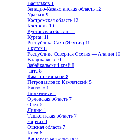
Васильков
1
Западно-Казахстанская область
12
Уральск
9
Костромская область
12
Кострома
10
Курганская область
11
Курган
11
Республика Саха (Якутия)
11
Якутск
8
Республика Северная Осетия — Алания
10
Владикавказ
10
Забайкальский край
8
Чита
8
Камчатский край
8
Петропавловск-Камчатский
5
Елизово
1
Вилючинск
1
Орловская область
7
Орел
6
Ливны
1
Ташкентская область
7
Чирчик
1
Ошская область
7
Киев
6
Костанайская область
6