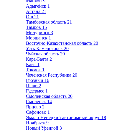
Майкоп
9
Адыгейск
1
Астана
21
Ош
21
Тамбовская область
21
Тамбов
15
Мичуринск
3
Моршанск
1
Восточно-Казахстанская область
20
Усть-Каменогорск
20
Чуйская область
20
Кара-Балта
2
Кант
1
Токмок
1
Чеченская Республика
20
Грозный
16
Шали
2
Гудермес
1
Смоленская область
20
Смоленск
14
Ярцево
2
Сафоново
1
Ямало-Ненецкий автономный округ
18
Ноябрьск
9
Новый Уренгой
3