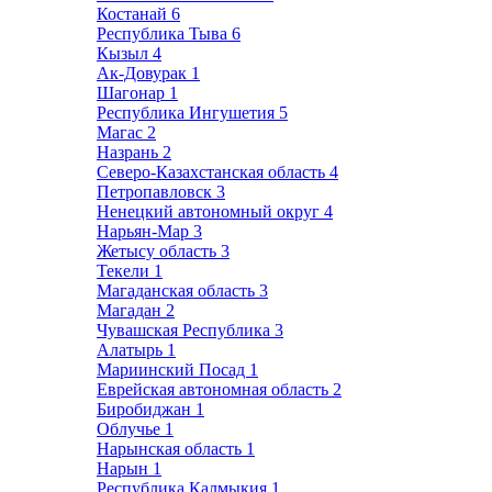
Костанай
6
Республика Тыва
6
Кызыл
4
Ак-Довурак
1
Шагонар
1
Республика Ингушетия
5
Магас
2
Назрань
2
Северо-Казахстанская область
4
Петропавловск
3
Ненецкий автономный округ
4
Нарьян-Мар
3
Жетысу область
3
Текели
1
Магаданская область
3
Магадан
2
Чувашская Республика
3
Алатырь
1
Мариинский Посад
1
Еврейская автономная область
2
Биробиджан
1
Облучье
1
Нарынская область
1
Нарын
1
Республика Калмыкия
1