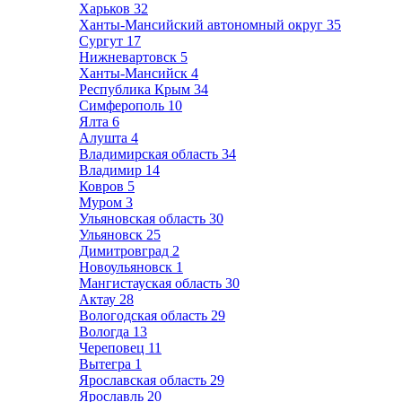
Харьков
32
Ханты-Мансийский автономный округ
35
Сургут
17
Нижневартовск
5
Ханты-Мансийск
4
Республика Крым
34
Симферополь
10
Ялта
6
Алушта
4
Владимирская область
34
Владимир
14
Ковров
5
Муром
3
Ульяновская область
30
Ульяновск
25
Димитровград
2
Новоульяновск
1
Мангистауская область
30
Актау
28
Вологодская область
29
Вологда
13
Череповец
11
Вытегра
1
Ярославская область
29
Ярославль
20