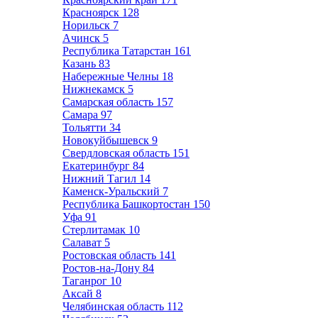
Красноярск
128
Норильск
7
Ачинск
5
Республика Татарстан
161
Казань
83
Набережные Челны
18
Нижнекамск
5
Самарская область
157
Самара
97
Тольятти
34
Новокуйбышевск
9
Свердловская область
151
Екатеринбург
84
Нижний Тагил
14
Каменск-Уральский
7
Республика Башкортостан
150
Уфа
91
Стерлитамак
10
Салават
5
Ростовская область
141
Ростов-на-Дону
84
Таганрог
10
Аксай
8
Челябинская область
112