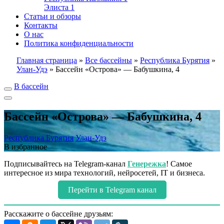
Элиста
1
Статьи и обзоры
Контакты
О нас
Политика конфиденциальности
Главная страница
»
Все бассейны
»
Республика Бурятия
»
Улан-Удэ
»
Бассейн «Острова» — Бабушкина, 4
В бассейн
Бассейн «Острова» — Бабушкина, 4
Республика Бурятия
Улан-Удэ
В избранное
Подписывайтесь на Telegram-канал
Генережка
! Самое
интересное из мира технологий, нейросетей, IT и бизнеса.
Перейти в Telegram канал
Расскажите о бассейне друзьям: