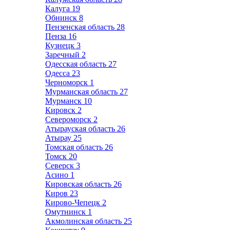
Калуга
19
Обнинск
8
Пензенская область
28
Пенза
16
Кузнецк
3
Заречный
2
Одесская область
27
Одесса
23
Черноморск
1
Мурманская область
27
Мурманск
10
Кировск
2
Североморск
2
Атырауская область
26
Атырау
25
Томская область
26
Томск
20
Северск
3
Асино
1
Кировская область
26
Киров
23
Кирово-Чепецк
2
Омутнинск
1
Акмолинская область
25