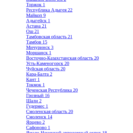
Торжок
1
Республика Адыгея
22
Майкоп
9
Адыгейск
1
Астана
21
Ош
21
Тамбовская область
21
Тамбов
15
Мичуринск
3
Моршанск
1
Восточно-Казахстанская область
20
Усть-Каменогорск
20
Чуйская область
20
Кара-Балта
2
Кант
1
Токмок
1
Чеченская Республика
20
Грозный
16
Шали
2
Гудермес
1
Смоленская область
20
Смоленск
14
Ярцево
2
Сафоново
1
Ямало-Ненецкий автономный округ
18