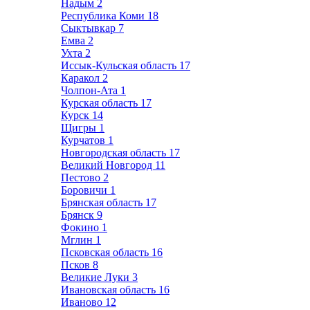
Надым
2
Республика Коми
18
Сыктывкар
7
Емва
2
Ухта
2
Иссык-Кульская область
17
Каракол
2
Чолпон-Ата
1
Курская область
17
Курск
14
Щигры
1
Курчатов
1
Новгородская область
17
Великий Новгород
11
Пестово
2
Боровичи
1
Брянская область
17
Брянск
9
Фокино
1
Мглин
1
Псковская область
16
Псков
8
Великие Луки
3
Ивановская область
16
Иваново
12