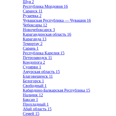
Шуя
2
Республика Мордовия
16
Саранск
11
Рузаевка
2
Чувашская Республика — Чувашия
16
Чебоксары
12
Новочебоксарск
3
Карагандинская область
16
Караганда
13
Темиртау
2
Сарань
1
Республика Карелия
15
Петрозаводск
11
Кондопога
2
Суоярви
1
Амурская область
15
Благовещенск
11
Белогорск
1
Свободный
1
Кабардино-Балкарская Республика
15
Нальчик
12
Баксан
1
Прохладный
1
Абай область
15
Семей
15