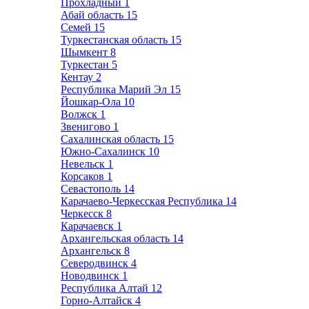
Прохладный
1
Абай область
15
Семей
15
Туркестанская область
15
Шымкент
8
Туркестан
5
Кентау
2
Республика Марий Эл
15
Йошкар-Ола
10
Волжск
1
Звенигово
1
Сахалинская область
15
Южно-Сахалинск
10
Невельск
1
Корсаков
1
Севастополь
14
Карачаево-Черкесская Республика
14
Черкесск
8
Карачаевск
1
Архангельская область
14
Архангельск
8
Северодвинск
4
Новодвинск
1
Республика Алтай
12
Горно-Алтайск
4