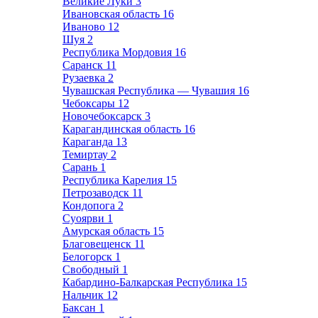
Великие Луки
3
Ивановская область
16
Иваново
12
Шуя
2
Республика Мордовия
16
Саранск
11
Рузаевка
2
Чувашская Республика — Чувашия
16
Чебоксары
12
Новочебоксарск
3
Карагандинская область
16
Караганда
13
Темиртау
2
Сарань
1
Республика Карелия
15
Петрозаводск
11
Кондопога
2
Суоярви
1
Амурская область
15
Благовещенск
11
Белогорск
1
Свободный
1
Кабардино-Балкарская Республика
15
Нальчик
12
Баксан
1