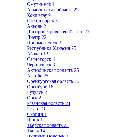
Омутнинск
1
Акмолинская область
25
Кокшетау
9
Степногорск
3
Акколь
2
Днепропетровская область
25
Днепр
22
Новомосковск
2
Республика Хакасия
25
Абакан
13
Саяногорск
4
Черногорск
3
Актюбинская область
25
Актобе
25
Оренбургская область
25
Оренбург
16
Бузулук
2
Орск
2
Рязанская область
24
Рязань
18
Скопин
1
Шацк
1
Тверская область
23
Тверь
14
Вышний Волочёк
2