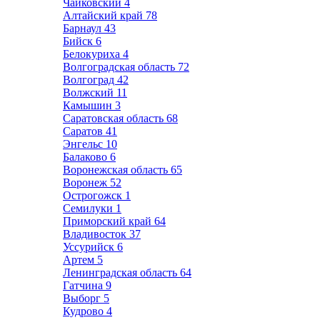
Чайковский
4
Алтайский край
78
Барнаул
43
Бийск
6
Белокуриха
4
Волгоградская область
72
Волгоград
42
Волжский
11
Камышин
3
Саратовская область
68
Саратов
41
Энгельс
10
Балаково
6
Воронежская область
65
Воронеж
52
Острогожск
1
Семилуки
1
Приморский край
64
Владивосток
37
Уссурийск
6
Артем
5
Ленинградская область
64
Гатчина
9
Выборг
5
Кудрово
4