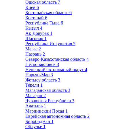
Ошская область
7
Киев
6
Костанайская область
6
Костанай
6
Республика Тыва
6
Кызыл
4
Ак-Довурак
1
Шагонар
1
Республика Ингушетия
5
Магас
2
Назрань
2
Северо-Казахстанская область
4
Петропавловск
3
Ненецкий автономный округ
4
Нарьян-Мар
3
Жетысу область
3
Текели
1
Магаданская область
3
Магадан
2
Чувашская Республика
3
Алатырь
1
Мариинский Посад
1
Еврейская автономная область
2
Биробиджан
1
Облучье
1