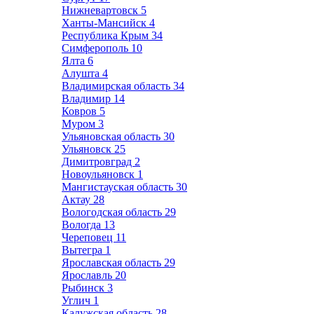
Нижневартовск
5
Ханты-Мансийск
4
Республика Крым
34
Симферополь
10
Ялта
6
Алушта
4
Владимирская область
34
Владимир
14
Ковров
5
Муром
3
Ульяновская область
30
Ульяновск
25
Димитровград
2
Новоульяновск
1
Мангистауская область
30
Актау
28
Вологодская область
29
Вологда
13
Череповец
11
Вытегра
1
Ярославская область
29
Ярославль
20
Рыбинск
3
Углич
1
Калужская область
28