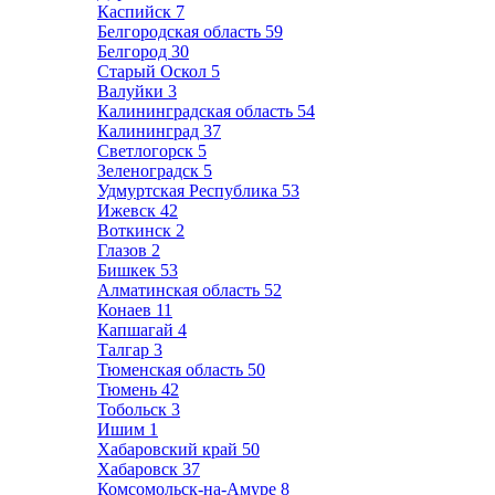
Каспийск
7
Белгородская область
59
Белгород
30
Старый Оскол
5
Валуйки
3
Калининградская область
54
Калининград
37
Светлогорск
5
Зеленоградск
5
Удмуртская Республика
53
Ижевск
42
Воткинск
2
Глазов
2
Бишкек
53
Алматинская область
52
Конаев
11
Капшагай
4
Талгар
3
Тюменская область
50
Тюмень
42
Тобольск
3
Ишим
1
Хабаровский край
50
Хабаровск
37
Комсомольск-на-Амуре
8