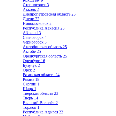
Кокшетау
9
Степногорск
3
Акколь
2
Днепропетровская область
25
Днепр
22
Новомосковск
2
Республика Хакасия
25
Абакан
13
Саяногорск
4
Черногорск
3
Актюбинская область
25
Актобе
25
Оренбургская область
25
Оренбург
16
Бузулук
2
Орск
2
Рязанская область
24
Рязань
18
Скопин
1
Шацк
1
Тверская область
23
Тверь
14
Вышний Волочёк
2
Торжок
1
Республика Адыгея
22