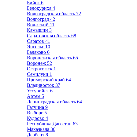
Бийск
6
Белокуриха
4
Волгоградская область
72
Волгоград
42
Волжский
11
Камышин
3
Саратовская область
68
Саратов
41
Энгельс
10
Балаково
6
Воронежская область
65
Воронеж
52
Острогожск
1
Семилуки
1
Приморский край
64
Владивосток
37
Уссурийск
6
Артем
5
Ленинградская область
64
Гатчина
9
Выборг
5
Кудрово
4
Республика Дагестан
63
Махачкала
36
Дербент
8