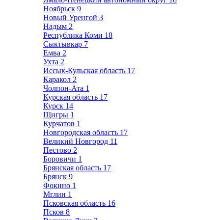
Ноябрьск
9
Новый Уренгой
3
Надым
2
Республика Коми
18
Сыктывкар
7
Емва
2
Ухта
2
Иссык-Кульская область
17
Каракол
2
Чолпон-Ата
1
Курская область
17
Курск
14
Щигры
1
Курчатов
1
Новгородская область
17
Великий Новгород
11
Пестово
2
Боровичи
1
Брянская область
17
Брянск
9
Фокино
1
Мглин
1
Псковская область
16
Псков
8