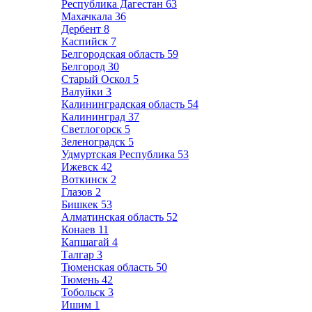
Республика Дагестан
63
Махачкала
36
Дербент
8
Каспийск
7
Белгородская область
59
Белгород
30
Старый Оскол
5
Валуйки
3
Калининградская область
54
Калининград
37
Светлогорск
5
Зеленоградск
5
Удмуртская Республика
53
Ижевск
42
Воткинск
2
Глазов
2
Бишкек
53
Алматинская область
52
Конаев
11
Капшагай
4
Талгар
3
Тюменская область
50
Тюмень
42
Тобольск
3
Ишим
1