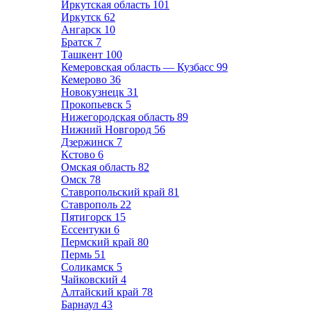
Иркутская область
101
Иркутск
62
Ангарск
10
Братск
7
Ташкент
100
Кемеровская область — Кузбасс
99
Кемерово
36
Новокузнецк
31
Прокопьевск
5
Нижегородская область
89
Нижний Новгород
56
Дзержинск
7
Кстово
6
Омская область
82
Омск
78
Ставропольский край
81
Ставрополь
22
Пятигорск
15
Ессентуки
6
Пермский край
80
Пермь
51
Соликамск
5
Чайковский
4
Алтайский край
78
Барнаул
43