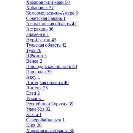
Хабаровский край
50
Хабаровск
37
Комсомольск-на-Амуре
8
Советская Гавань
1
Астраханская область
47
Астрахань
36
Знаменск
1
Нур-Султан
43
Тульская область
42
Тула
26
Щёкино
3
Венев
2
Павлодарская область
40
Павлодар
39
Аксу
1
Липецкая область
40
Липецк
25
Елец
2
Усмань
1
Республика Бурятия
39
Улан-Удэ
32
Кяхта
1
Северобайкальск
1
Київ
38
Харьковская область
36