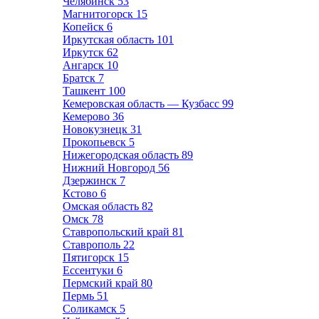
Челябинск
53
Магнитогорск
15
Копейск
6
Иркутская область
101
Иркутск
62
Ангарск
10
Братск
7
Ташкент
100
Кемеровская область — Кузбасс
99
Кемерово
36
Новокузнецк
31
Прокопьевск
5
Нижегородская область
89
Нижний Новгород
56
Дзержинск
7
Кстово
6
Омская область
82
Омск
78
Ставропольский край
81
Ставрополь
22
Пятигорск
15
Ессентуки
6
Пермский край
80
Пермь
51
Соликамск
5