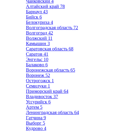
Чайковский
4
Алтайский край
78
Барнаул
43
Бийск
6
Белокуриха
4
Волгоградская область
72
Волгоград
42
Волжский
11
Камышин
3
Саратовская область
68
Саратов
41
Энгельс
10
Балаково
6
Воронежская область
65
Воронеж
52
Острогожск
1
Семилуки
1
Приморский край
64
Владивосток
37
Уссурийск
6
Артем
5
Ленинградская область
64
Гатчина
9
Выборг
5
Кудрово
4