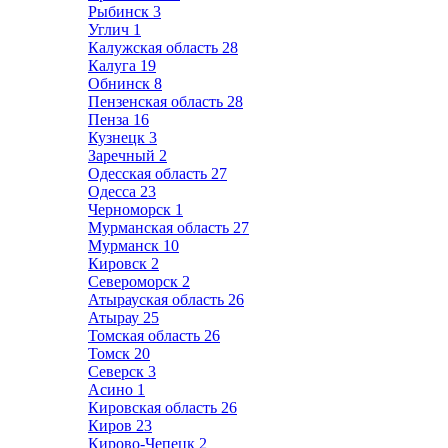
Рыбинск
3
Углич
1
Калужская область
28
Калуга
19
Обнинск
8
Пензенская область
28
Пенза
16
Кузнецк
3
Заречный
2
Одесская область
27
Одесса
23
Черноморск
1
Мурманская область
27
Мурманск
10
Кировск
2
Североморск
2
Атырауская область
26
Атырау
25
Томская область
26
Томск
20
Северск
3
Асино
1
Кировская область
26
Киров
23
Кирово-Чепецк
2