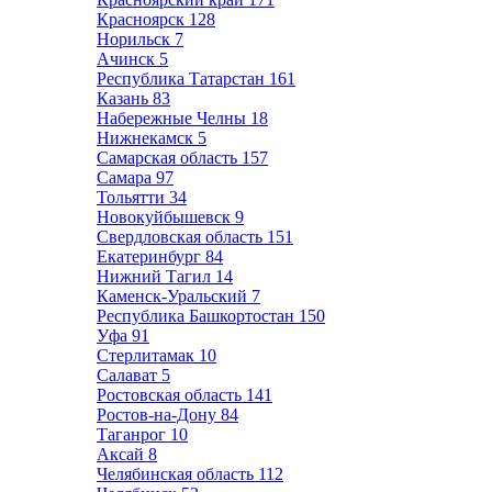
Красноярск
128
Норильск
7
Ачинск
5
Республика Татарстан
161
Казань
83
Набережные Челны
18
Нижнекамск
5
Самарская область
157
Самара
97
Тольятти
34
Новокуйбышевск
9
Свердловская область
151
Екатеринбург
84
Нижний Тагил
14
Каменск-Уральский
7
Республика Башкортостан
150
Уфа
91
Стерлитамак
10
Салават
5
Ростовская область
141
Ростов-на-Дону
84
Таганрог
10
Аксай
8
Челябинская область
112