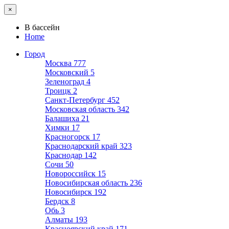
×
В бассейн
Home
Город
Москва
777
Московский
5
Зеленоград
4
Троицк
2
Санкт-Петербург
452
Московская область
342
Балашиха
21
Химки
17
Красногорск
17
Краснодарский край
323
Краснодар
142
Сочи
50
Новороссийск
15
Новосибирская область
236
Новосибирск
192
Бердск
8
Обь
3
Алматы
193
Красноярский край
171