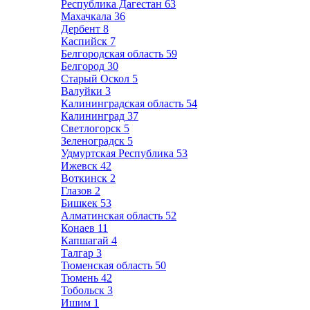
Республика Дагестан
63
Махачкала
36
Дербент
8
Каспийск
7
Белгородская область
59
Белгород
30
Старый Оскол
5
Валуйки
3
Калининградская область
54
Калининград
37
Светлогорск
5
Зеленоградск
5
Удмуртская Республика
53
Ижевск
42
Воткинск
2
Глазов
2
Бишкек
53
Алматинская область
52
Конаев
11
Капшагай
4
Талгар
3
Тюменская область
50
Тюмень
42
Тобольск
3
Ишим
1