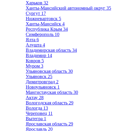
Харьков
32
Ханты-Мансийский автономный округ
35
Сургут
17
Нижневартовск
5
Ханты-Мансийск
4
Республика Крым
34
Симферополь
10
Ялта
6
Алушта
4
Владимирская область
34
Владимир
14
Ковров
5
Муром
3
Ульяновская область
30
Ульяновск
25
Димитровград
2
Новоульяновск
1
Мангистауская область
30
Актау
28
Вологодская область
29
Вологда
13
Череповец
11
Вытегра
1
Ярославская область
29
Ярославль
20