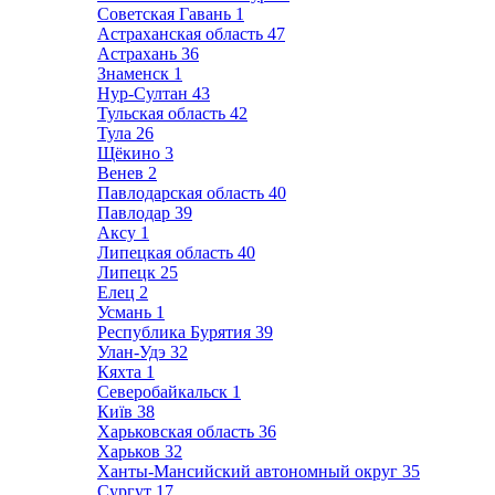
Советская Гавань
1
Астраханская область
47
Астрахань
36
Знаменск
1
Нур-Султан
43
Тульская область
42
Тула
26
Щёкино
3
Венев
2
Павлодарская область
40
Павлодар
39
Аксу
1
Липецкая область
40
Липецк
25
Елец
2
Усмань
1
Республика Бурятия
39
Улан-Удэ
32
Кяхта
1
Северобайкальск
1
Київ
38
Харьковская область
36
Харьков
32
Ханты-Мансийский автономный округ
35
Сургут
17