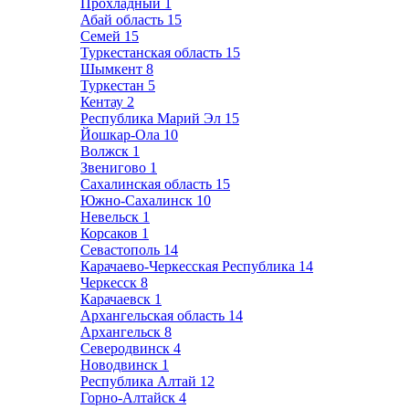
Прохладный
1
Абай область
15
Семей
15
Туркестанская область
15
Шымкент
8
Туркестан
5
Кентау
2
Республика Марий Эл
15
Йошкар-Ола
10
Волжск
1
Звенигово
1
Сахалинская область
15
Южно-Сахалинск
10
Невельск
1
Корсаков
1
Севастополь
14
Карачаево-Черкесская Республика
14
Черкесск
8
Карачаевск
1
Архангельская область
14
Архангельск
8
Северодвинск
4
Новодвинск
1
Республика Алтай
12
Горно-Алтайск
4