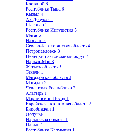
Костанай
6
Республика Тыва
6
Кызыл
4
Ак-Довурак
1
Шагонар
1
Республика Ингушетия
5
Магас
2
Назрань
2
Северо-Казахстанская область
4
Петропавловск
3
Ненецкий автономный округ
4
Нарьян-Мар
3
Жетысу область
3
Текели
1
Магаданская область
3
Магадан
2
Чувашская Республика
3
Алатырь
1
Мариинский Посад
1
Еврейская автономная область
2
Биробиджан
1
Облучье
1
Нарынская область
1
Нарын
1
Республика Калмыкия
1