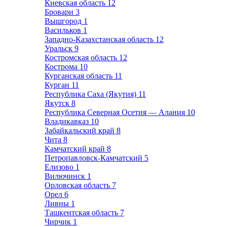
Киевская область
12
Бровари
3
Вышгород
1
Васильков
1
Западно-Казахстанская область
12
Уральск
9
Костромская область
12
Кострома
10
Курганская область
11
Курган
11
Республика Саха (Якутия)
11
Якутск
8
Республика Северная Осетия — Алания
10
Владикавказ
10
Забайкальский край
8
Чита
8
Камчатский край
8
Петропавловск-Камчатский
5
Елизово
1
Вилючинск
1
Орловская область
7
Орел
6
Ливны
1
Ташкентская область
7
Чирчик
1