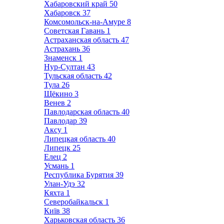
Хабаровский край
50
Хабаровск
37
Комсомольск-на-Амуре
8
Советская Гавань
1
Астраханская область
47
Астрахань
36
Знаменск
1
Нур-Султан
43
Тульская область
42
Тула
26
Щёкино
3
Венев
2
Павлодарская область
40
Павлодар
39
Аксу
1
Липецкая область
40
Липецк
25
Елец
2
Усмань
1
Республика Бурятия
39
Улан-Удэ
32
Кяхта
1
Северобайкальск
1
Київ
38
Харьковская область
36