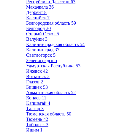
Республика Дагестан
63
Махачкала
36
Дербент
8
Каспийск
7
Белгородская область
59
Белгород
30
Старый Оскол
5
Валуйки
3
Калининградская область
54
Калининград
37
Светлогорск
5
Зеленоградск
5
Удмуртская Республика
53
Ижевск
42
Воткинск
2
Глазов
2
Бишкек
53
Алматинская область
52
Конаев
11
Капшагай
4
Талгар
3
Тюменская область
50
Тюмень
42
Тобольск
3
Ишим
1