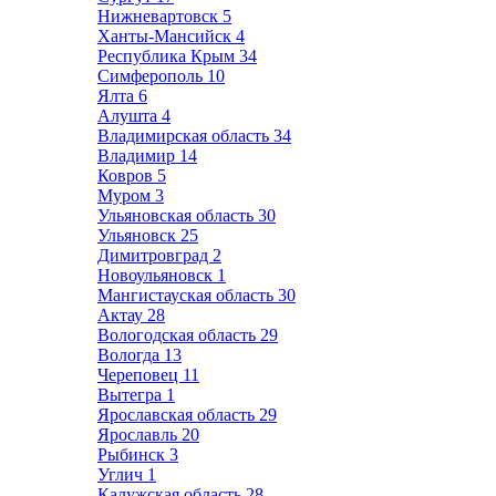
Нижневартовск
5
Ханты-Мансийск
4
Республика Крым
34
Симферополь
10
Ялта
6
Алушта
4
Владимирская область
34
Владимир
14
Ковров
5
Муром
3
Ульяновская область
30
Ульяновск
25
Димитровград
2
Новоульяновск
1
Мангистауская область
30
Актау
28
Вологодская область
29
Вологда
13
Череповец
11
Вытегра
1
Ярославская область
29
Ярославль
20
Рыбинск
3
Углич
1
Калужская область
28