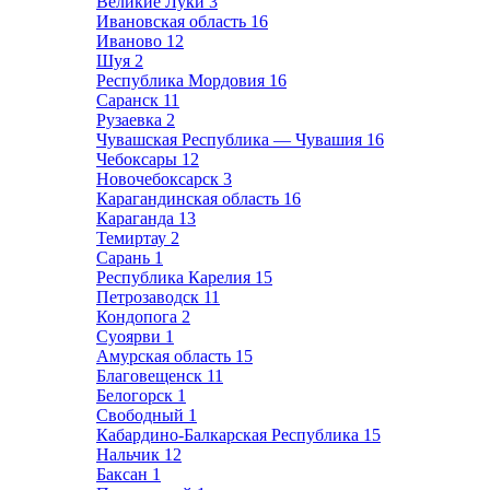
Великие Луки
3
Ивановская область
16
Иваново
12
Шуя
2
Республика Мордовия
16
Саранск
11
Рузаевка
2
Чувашская Республика — Чувашия
16
Чебоксары
12
Новочебоксарск
3
Карагандинская область
16
Караганда
13
Темиртау
2
Сарань
1
Республика Карелия
15
Петрозаводск
11
Кондопога
2
Суоярви
1
Амурская область
15
Благовещенск
11
Белогорск
1
Свободный
1
Кабардино-Балкарская Республика
15
Нальчик
12
Баксан
1