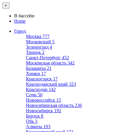
×
В бассейн
Home
Город
Москва
777
Московский
5
Зеленоград
4
Троицк
2
Санкт-Петербург
452
Московская область
342
Балашиха
21
Химки
17
Красногорск
17
Краснодарский край
323
Краснодар
142
Сочи
50
Новороссийск
15
Новосибирская область
236
Новосибирск
192
Бердск
8
Обь
3
Алматы
193
Красноярский край
171