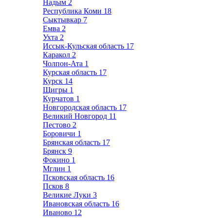
Надым
2
Республика Коми
18
Сыктывкар
7
Емва
2
Ухта
2
Иссык-Кульская область
17
Каракол
2
Чолпон-Ата
1
Курская область
17
Курск
14
Щигры
1
Курчатов
1
Новгородская область
17
Великий Новгород
11
Пестово
2
Боровичи
1
Брянская область
17
Брянск
9
Фокино
1
Мглин
1
Псковская область
16
Псков
8
Великие Луки
3
Ивановская область
16
Иваново
12