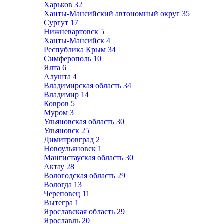
Харьков
32
Ханты-Мансийский автономный округ
35
Сургут
17
Нижневартовск
5
Ханты-Мансийск
4
Республика Крым
34
Симферополь
10
Ялта
6
Алушта
4
Владимирская область
34
Владимир
14
Ковров
5
Муром
3
Ульяновская область
30
Ульяновск
25
Димитровград
2
Новоульяновск
1
Мангистауская область
30
Актау
28
Вологодская область
29
Вологда
13
Череповец
11
Вытегра
1
Ярославская область
29
Ярославль
20