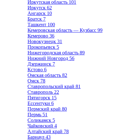
Иркутская область
101
Иркутск
62
Ангарск
10
Братск
7
Ташкент
100
Кемеровская область — Кузбасс
99
Кемерово
36
Новокузнецк
31
Прокопьевск
5
Нижегородская область
89
Нижний Новгород
56
Дзержинск
7
Кстово
6
Омская область
82
Омск
78
Ставропольский край
81
Ставрополь
22
Пятигорск
15
Ессентуки
6
Пермский край
80
Пермь
51
Соликамск
5
Чайковский
4
Алтайский край
78
Барнаул
43