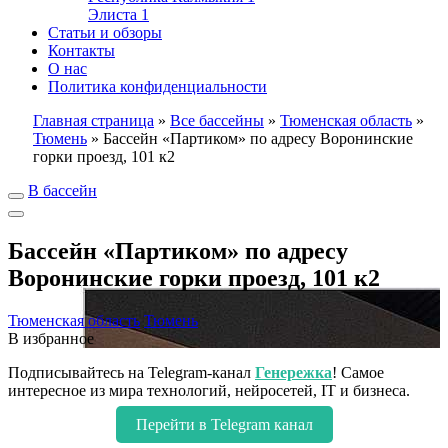
Элиста
1
Статьи и обзоры
Контакты
О нас
Политика конфиденциальности
Главная страница
»
Все бассейны
»
Тюменская область
»
Тюмень
»
Бассейн «Партиком» по адресу Воронинские
горки проезд, 101 к2
В бассейн
Бассейн «Партиком» по адресу
Воронинские горки проезд, 101 к2
Тюменская область
Тюмень
В избранное
Подписывайтесь на Telegram-канал
Генережка
! Самое
интересное из мира технологий, нейросетей, IT и бизнеса.
Перейти в Telegram канал