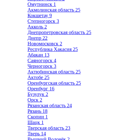
Омутнинск
1
Акмолинская область
25
Кокшетау
9
Степногорск
3
Акколь
2
Днепропетровская область
25
Днепр
22
Новомосковск
2
Республика Хакасия
25
Абакан
13
Саяногорск
4
Черногорск
3
Актюбинская область
25
Актобе
25
Оренбургская область
25
Оренбург
16
Бузулук
2
Орск
2
Рязанская область
24
Рязань
18
Скопин
1
Шацк
1
Тверская область
23
Тверь
14
Вышний Волочёк
2