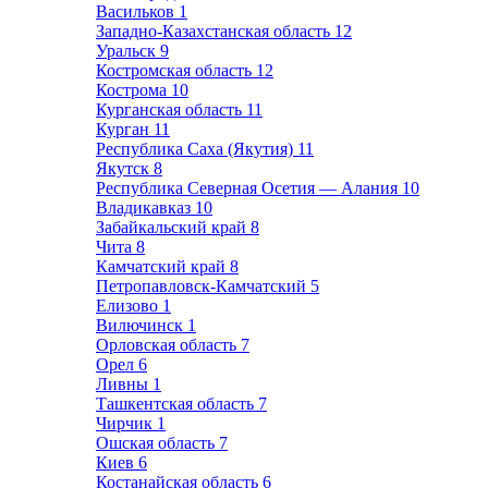
Васильков
1
Западно-Казахстанская область
12
Уральск
9
Костромская область
12
Кострома
10
Курганская область
11
Курган
11
Республика Саха (Якутия)
11
Якутск
8
Республика Северная Осетия — Алания
10
Владикавказ
10
Забайкальский край
8
Чита
8
Камчатский край
8
Петропавловск-Камчатский
5
Елизово
1
Вилючинск
1
Орловская область
7
Орел
6
Ливны
1
Ташкентская область
7
Чирчик
1
Ошская область
7
Киев
6
Костанайская область
6