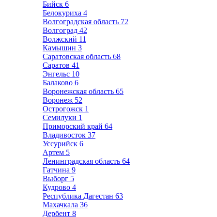
Бийск
6
Белокуриха
4
Волгоградская область
72
Волгоград
42
Волжский
11
Камышин
3
Саратовская область
68
Саратов
41
Энгельс
10
Балаково
6
Воронежская область
65
Воронеж
52
Острогожск
1
Семилуки
1
Приморский край
64
Владивосток
37
Уссурийск
6
Артем
5
Ленинградская область
64
Гатчина
9
Выборг
5
Кудрово
4
Республика Дагестан
63
Махачкала
36
Дербент
8