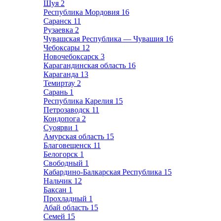
Шуя
2
Республика Мордовия
16
Саранск
11
Рузаевка
2
Чувашская Республика — Чувашия
16
Чебоксары
12
Новочебоксарск
3
Карагандинская область
16
Караганда
13
Темиртау
2
Сарань
1
Республика Карелия
15
Петрозаводск
11
Кондопога
2
Суоярви
1
Амурская область
15
Благовещенск
11
Белогорск
1
Свободный
1
Кабардино-Балкарская Республика
15
Нальчик
12
Баксан
1
Прохладный
1
Абай область
15
Семей
15