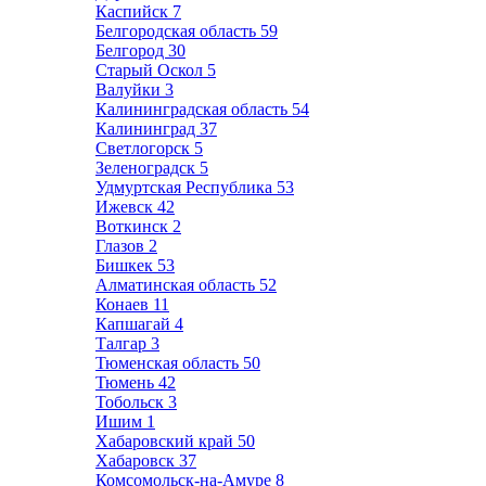
Каспийск
7
Белгородская область
59
Белгород
30
Старый Оскол
5
Валуйки
3
Калининградская область
54
Калининград
37
Светлогорск
5
Зеленоградск
5
Удмуртская Республика
53
Ижевск
42
Воткинск
2
Глазов
2
Бишкек
53
Алматинская область
52
Конаев
11
Капшагай
4
Талгар
3
Тюменская область
50
Тюмень
42
Тобольск
3
Ишим
1
Хабаровский край
50
Хабаровск
37
Комсомольск-на-Амуре
8