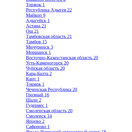
Торжок
1
Республика Адыгея
22
Майкоп
9
Адыгейск
1
Астана
21
Ош
21
Тамбовская область
21
Тамбов
15
Мичуринск
3
Моршанск
1
Восточно-Казахстанская область
20
Усть-Каменогорск
20
Чуйская область
20
Кара-Балта
2
Кант
1
Токмок
1
Чеченская Республика
20
Грозный
16
Шали
2
Гудермес
1
Смоленская область
20
Смоленск
14
Ярцево
2
Сафоново
1
Ямало-Ненецкий автономный округ
18