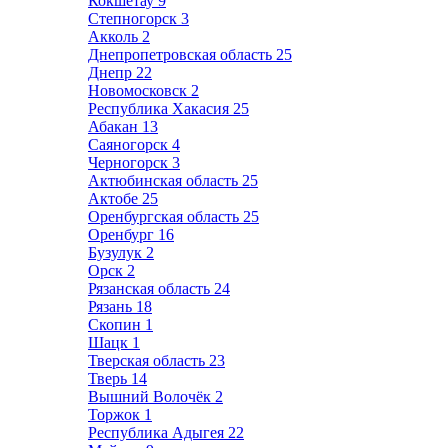
Кокшетау
9
Степногорск
3
Акколь
2
Днепропетровская область
25
Днепр
22
Новомосковск
2
Республика Хакасия
25
Абакан
13
Саяногорск
4
Черногорск
3
Актюбинская область
25
Актобе
25
Оренбургская область
25
Оренбург
16
Бузулук
2
Орск
2
Рязанская область
24
Рязань
18
Скопин
1
Шацк
1
Тверская область
23
Тверь
14
Вышний Волочёк
2
Торжок
1
Республика Адыгея
22