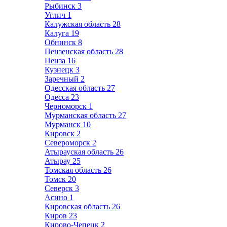
Рыбинск
3
Углич
1
Калужская область
28
Калуга
19
Обнинск
8
Пензенская область
28
Пенза
16
Кузнецк
3
Заречный
2
Одесская область
27
Одесса
23
Черноморск
1
Мурманская область
27
Мурманск
10
Кировск
2
Североморск
2
Атырауская область
26
Атырау
25
Томская область
26
Томск
20
Северск
3
Асино
1
Кировская область
26
Киров
23
Кирово-Чепецк
2