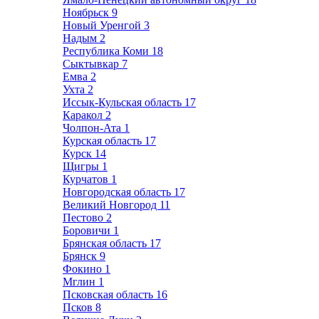
Ноябрьск
9
Новый Уренгой
3
Надым
2
Республика Коми
18
Сыктывкар
7
Емва
2
Ухта
2
Иссык-Кульская область
17
Каракол
2
Чолпон-Ата
1
Курская область
17
Курск
14
Щигры
1
Курчатов
1
Новгородская область
17
Великий Новгород
11
Пестово
2
Боровичи
1
Брянская область
17
Брянск
9
Фокино
1
Мглин
1
Псковская область
16
Псков
8