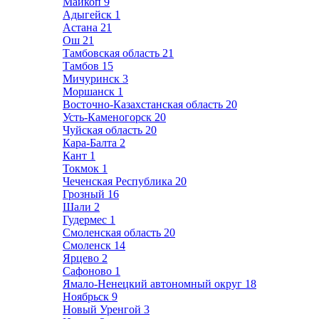
Майкоп
9
Адыгейск
1
Астана
21
Ош
21
Тамбовская область
21
Тамбов
15
Мичуринск
3
Моршанск
1
Восточно-Казахстанская область
20
Усть-Каменогорск
20
Чуйская область
20
Кара-Балта
2
Кант
1
Токмок
1
Чеченская Республика
20
Грозный
16
Шали
2
Гудермес
1
Смоленская область
20
Смоленск
14
Ярцево
2
Сафоново
1
Ямало-Ненецкий автономный округ
18
Ноябрьск
9
Новый Уренгой
3