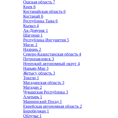
Ошская область
7
Киев
6
Костанайская область
6
Костанай
6
Республика Тыва
6
Кызыл
4
Ак-Довурак
1
Шагонар
1
Республика Ингушетия
5
Магас
2
Назрань
2
Северо-Казахстанская область
4
Петропавловск
3
Ненецкий автономный округ
4
Нарьян-Мар
3
Жетысу область
3
Текели
1
Магаданская область
3
Магадан
2
Чувашская Республика
3
Алатырь
1
Мариинский Посад
1
Еврейская автономная область
2
Биробиджан
1
Облучье
1