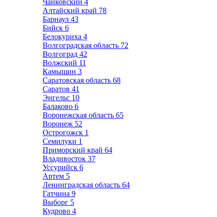
Чайковский
4
Алтайский край
78
Барнаул
43
Бийск
6
Белокуриха
4
Волгоградская область
72
Волгоград
42
Волжский
11
Камышин
3
Саратовская область
68
Саратов
41
Энгельс
10
Балаково
6
Воронежская область
65
Воронеж
52
Острогожск
1
Семилуки
1
Приморский край
64
Владивосток
37
Уссурийск
6
Артем
5
Ленинградская область
64
Гатчина
9
Выборг
5
Кудрово
4