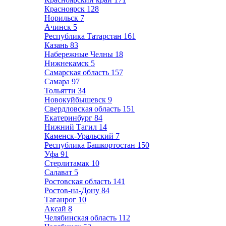
Красноярск
128
Норильск
7
Ачинск
5
Республика Татарстан
161
Казань
83
Набережные Челны
18
Нижнекамск
5
Самарская область
157
Самара
97
Тольятти
34
Новокуйбышевск
9
Свердловская область
151
Екатеринбург
84
Нижний Тагил
14
Каменск-Уральский
7
Республика Башкортостан
150
Уфа
91
Стерлитамак
10
Салават
5
Ростовская область
141
Ростов-на-Дону
84
Таганрог
10
Аксай
8
Челябинская область
112