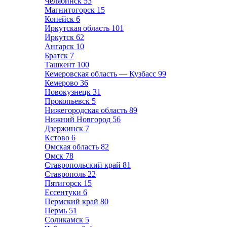
Челябинск
53
Магнитогорск
15
Копейск
6
Иркутская область
101
Иркутск
62
Ангарск
10
Братск
7
Ташкент
100
Кемеровская область — Кузбасс
99
Кемерово
36
Новокузнецк
31
Прокопьевск
5
Нижегородская область
89
Нижний Новгород
56
Дзержинск
7
Кстово
6
Омская область
82
Омск
78
Ставропольский край
81
Ставрополь
22
Пятигорск
15
Ессентуки
6
Пермский край
80
Пермь
51
Соликамск
5