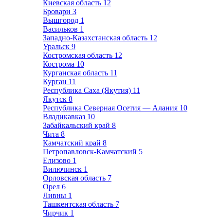
Киевская область
12
Бровари
3
Вышгород
1
Васильков
1
Западно-Казахстанская область
12
Уральск
9
Костромская область
12
Кострома
10
Курганская область
11
Курган
11
Республика Саха (Якутия)
11
Якутск
8
Республика Северная Осетия — Алания
10
Владикавказ
10
Забайкальский край
8
Чита
8
Камчатский край
8
Петропавловск-Камчатский
5
Елизово
1
Вилючинск
1
Орловская область
7
Орел
6
Ливны
1
Ташкентская область
7
Чирчик
1