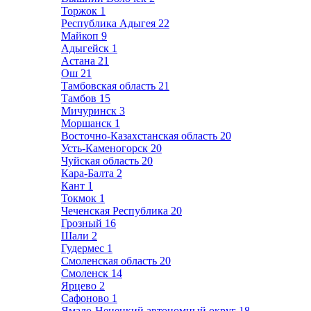
Торжок
1
Республика Адыгея
22
Майкоп
9
Адыгейск
1
Астана
21
Ош
21
Тамбовская область
21
Тамбов
15
Мичуринск
3
Моршанск
1
Восточно-Казахстанская область
20
Усть-Каменогорск
20
Чуйская область
20
Кара-Балта
2
Кант
1
Токмок
1
Чеченская Республика
20
Грозный
16
Шали
2
Гудермес
1
Смоленская область
20
Смоленск
14
Ярцево
2
Сафоново
1
Ямало-Ненецкий автономный округ
18