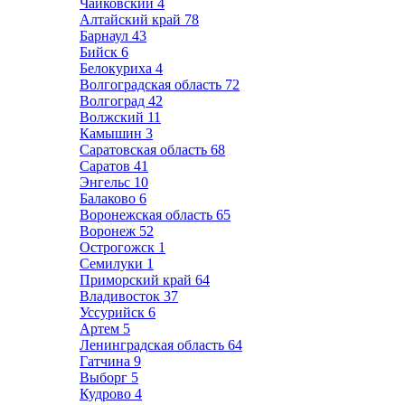
Чайковский
4
Алтайский край
78
Барнаул
43
Бийск
6
Белокуриха
4
Волгоградская область
72
Волгоград
42
Волжский
11
Камышин
3
Саратовская область
68
Саратов
41
Энгельс
10
Балаково
6
Воронежская область
65
Воронеж
52
Острогожск
1
Семилуки
1
Приморский край
64
Владивосток
37
Уссурийск
6
Артем
5
Ленинградская область
64
Гатчина
9
Выборг
5
Кудрово
4