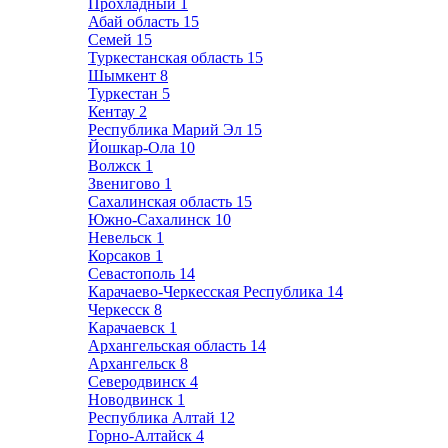
Прохладный
1
Абай область
15
Семей
15
Туркестанская область
15
Шымкент
8
Туркестан
5
Кентау
2
Республика Марий Эл
15
Йошкар-Ола
10
Волжск
1
Звенигово
1
Сахалинская область
15
Южно-Сахалинск
10
Невельск
1
Корсаков
1
Севастополь
14
Карачаево-Черкесская Республика
14
Черкесск
8
Карачаевск
1
Архангельская область
14
Архангельск
8
Северодвинск
4
Новодвинск
1
Республика Алтай
12
Горно-Алтайск
4