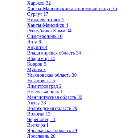
Харьков
32
Ханты-Мансийский автономный округ
35
Сургут
17
Нижневартовск
5
Ханты-Мансийск
4
Республика Крым
34
Симферополь
10
Ялта
6
Алушта
4
Владимирская область
34
Владимир
14
Ковров
5
Муром
3
Ульяновская область
30
Ульяновск
25
Димитровград
2
Новоульяновск
1
Мангистауская область
30
Актау
28
Вологодская область
29
Вологда
13
Череповец
11
Вытегра
1
Ярославская область
29
Ярославль
20