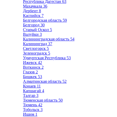
Республика Дагестан
63
Махачкала
36
Дербент
8
Каспийск
7
Белгородская область
59
Белгород
30
Старый Оскол
5
Валуйки
3
Калининградская область
54
Калининград
37
Светлогорск
5
Зеленоградск
5
Удмуртская Республика
53
Ижевск
42
Воткинск
2
Глазов
2
Бишкек
53
Алматинская область
52
Конаев
11
Капшагай
4
Талгар
3
Тюменская область
50
Тюмень
42
Тобольск
3
Ишим
1