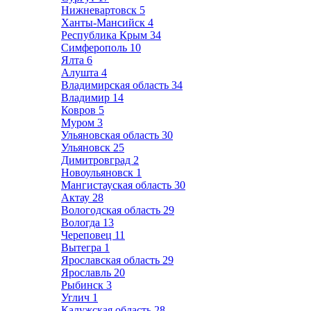
Нижневартовск
5
Ханты-Мансийск
4
Республика Крым
34
Симферополь
10
Ялта
6
Алушта
4
Владимирская область
34
Владимир
14
Ковров
5
Муром
3
Ульяновская область
30
Ульяновск
25
Димитровград
2
Новоульяновск
1
Мангистауская область
30
Актау
28
Вологодская область
29
Вологда
13
Череповец
11
Вытегра
1
Ярославская область
29
Ярославль
20
Рыбинск
3
Углич
1
Калужская область
28