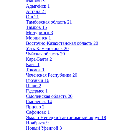
Майкоп
9
Адыгейск
1
Астана
21
Ош
21
Тамбовская область
21
Тамбов
15
Мичуринск
3
Моршанск
1
Восточно-Казахстанская область
20
Усть-Каменогорск
20
Чуйская область
20
Кара-Балта
2
Кант
1
Токмок
1
Чеченская Республика
20
Грозный
16
Шали
2
Гудермес
1
Смоленская область
20
Смоленск
14
Ярцево
2
Сафоново
1
Ямало-Ненецкий автономный округ
18
Ноябрьск
9
Новый Уренгой
3