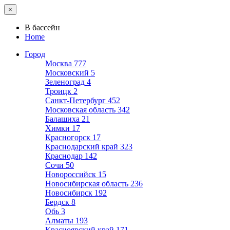
×
В бассейн
Home
Город
Москва
777
Московский
5
Зеленоград
4
Троицк
2
Санкт-Петербург
452
Московская область
342
Балашиха
21
Химки
17
Красногорск
17
Краснодарский край
323
Краснодар
142
Сочи
50
Новороссийск
15
Новосибирская область
236
Новосибирск
192
Бердск
8
Обь
3
Алматы
193
Красноярский край
171