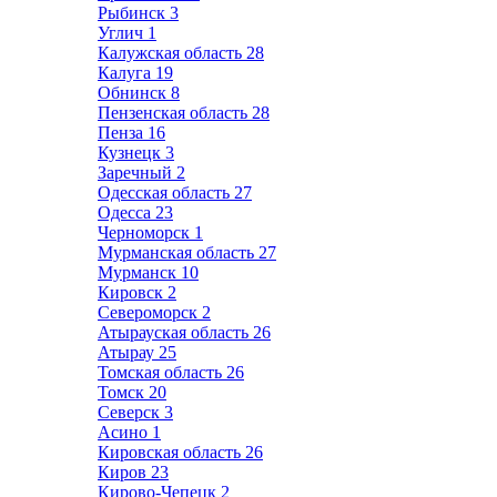
Рыбинск
3
Углич
1
Калужская область
28
Калуга
19
Обнинск
8
Пензенская область
28
Пенза
16
Кузнецк
3
Заречный
2
Одесская область
27
Одесса
23
Черноморск
1
Мурманская область
27
Мурманск
10
Кировск
2
Североморск
2
Атырауская область
26
Атырау
25
Томская область
26
Томск
20
Северск
3
Асино
1
Кировская область
26
Киров
23
Кирово-Чепецк
2