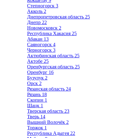
Кокшетау
9
Степногорск
3
Акколь
2
Днепропетровская область
25
Днепр
22
Новомосковск
2
Республика Хакасия
25
Абакан
13
Саяногорск
4
Черногорск
3
Актюбинская область
25
Актобе
25
Оренбургская область
25
Оренбург
16
Бузулук
2
Орск
2
Рязанская область
24
Рязань
18
Скопин
1
Шацк
1
Тверская область
23
Тверь
14
Вышний Волочёк
2
Торжок
1
Республика Адыгея
22