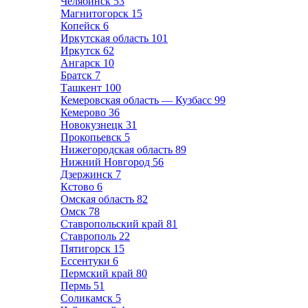
Челябинск
53
Магнитогорск
15
Копейск
6
Иркутская область
101
Иркутск
62
Ангарск
10
Братск
7
Ташкент
100
Кемеровская область — Кузбасс
99
Кемерово
36
Новокузнецк
31
Прокопьевск
5
Нижегородская область
89
Нижний Новгород
56
Дзержинск
7
Кстово
6
Омская область
82
Омск
78
Ставропольский край
81
Ставрополь
22
Пятигорск
15
Ессентуки
6
Пермский край
80
Пермь
51
Соликамск
5