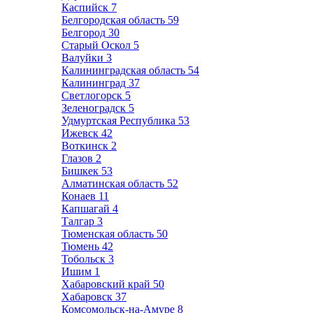
Каспийск
7
Белгородская область
59
Белгород
30
Старый Оскол
5
Валуйки
3
Калининградская область
54
Калининград
37
Светлогорск
5
Зеленоградск
5
Удмуртская Республика
53
Ижевск
42
Воткинск
2
Глазов
2
Бишкек
53
Алматинская область
52
Конаев
11
Капшагай
4
Талгар
3
Тюменская область
50
Тюмень
42
Тобольск
3
Ишим
1
Хабаровский край
50
Хабаровск
37
Комсомольск-на-Амуре
8