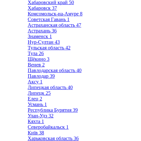
Хабаровский край
50
Хабаровск
37
Комсомольск-на-Амуре
8
Советская Гавань
1
Астраханская область
47
Астрахань
36
Знаменск
1
Нур-Султан
43
Тульская область
42
Тула
26
Щёкино
3
Венев
2
Павлодарская область
40
Павлодар
39
Аксу
1
Липецкая область
40
Липецк
25
Елец
2
Усмань
1
Республика Бурятия
39
Улан-Удэ
32
Кяхта
1
Северобайкальск
1
Київ
38
Харьковская область
36