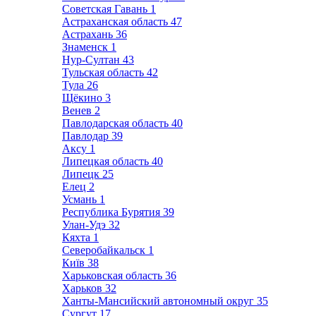
Советская Гавань
1
Астраханская область
47
Астрахань
36
Знаменск
1
Нур-Султан
43
Тульская область
42
Тула
26
Щёкино
3
Венев
2
Павлодарская область
40
Павлодар
39
Аксу
1
Липецкая область
40
Липецк
25
Елец
2
Усмань
1
Республика Бурятия
39
Улан-Удэ
32
Кяхта
1
Северобайкальск
1
Київ
38
Харьковская область
36
Харьков
32
Ханты-Мансийский автономный округ
35
Сургут
17