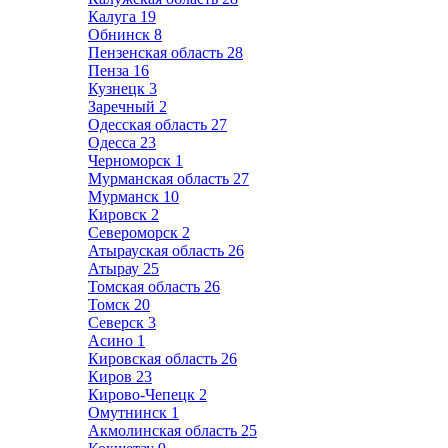
Калуга
19
Обнинск
8
Пензенская область
28
Пенза
16
Кузнецк
3
Заречный
2
Одесская область
27
Одесса
23
Черноморск
1
Мурманская область
27
Мурманск
10
Кировск
2
Североморск
2
Атырауская область
26
Атырау
25
Томская область
26
Томск
20
Северск
3
Асино
1
Кировская область
26
Киров
23
Кирово-Чепецк
2
Омутнинск
1
Акмолинская область
25