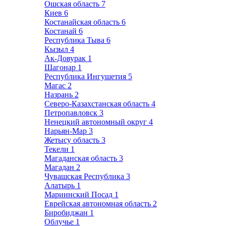
Ошская область
7
Киев
6
Костанайская область
6
Костанай
6
Республика Тыва
6
Кызыл
4
Ак-Довурак
1
Шагонар
1
Республика Ингушетия
5
Магас
2
Назрань
2
Северо-Казахстанская область
4
Петропавловск
3
Ненецкий автономный округ
4
Нарьян-Мар
3
Жетысу область
3
Текели
1
Магаданская область
3
Магадан
2
Чувашская Республика
3
Алатырь
1
Мариинский Посад
1
Еврейская автономная область
2
Биробиджан
1
Облучье
1