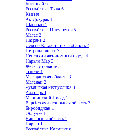
Костанай
6
Республика Тыва
6
Кызыл
4
Ак-Довурак
1
Шагонар
1
Республика Ингушетия
5
Магас
2
Назрань
2
Северо-Казахстанская область
4
Петропавловск
3
Ненецкий автономный округ
4
Нарьян-Мар
3
Жетысу область
3
Текели
1
Магаданская область
3
Магадан
2
Чувашская Республика
3
Алатырь
1
Мариинский Посад
1
Еврейская автономная область
2
Биробиджан
1
Облучье
1
Нарынская область
1
Нарын
1
Республика Калмыкия
1