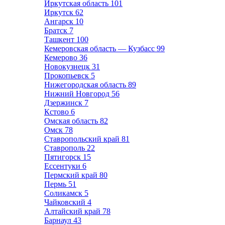
Иркутская область
101
Иркутск
62
Ангарск
10
Братск
7
Ташкент
100
Кемеровская область — Кузбасс
99
Кемерово
36
Новокузнецк
31
Прокопьевск
5
Нижегородская область
89
Нижний Новгород
56
Дзержинск
7
Кстово
6
Омская область
82
Омск
78
Ставропольский край
81
Ставрополь
22
Пятигорск
15
Ессентуки
6
Пермский край
80
Пермь
51
Соликамск
5
Чайковский
4
Алтайский край
78
Барнаул
43