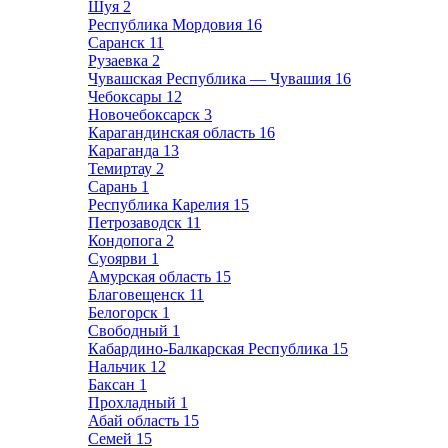
Шуя
2
Республика Мордовия
16
Саранск
11
Рузаевка
2
Чувашская Республика — Чувашия
16
Чебоксары
12
Новочебоксарск
3
Карагандинская область
16
Караганда
13
Темиртау
2
Сарань
1
Республика Карелия
15
Петрозаводск
11
Кондопога
2
Суоярви
1
Амурская область
15
Благовещенск
11
Белогорск
1
Свободный
1
Кабардино-Балкарская Республика
15
Нальчик
12
Баксан
1
Прохладный
1
Абай область
15
Семей
15