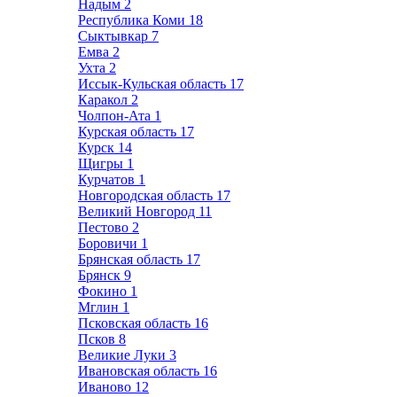
Надым
2
Республика Коми
18
Сыктывкар
7
Емва
2
Ухта
2
Иссык-Кульская область
17
Каракол
2
Чолпон-Ата
1
Курская область
17
Курск
14
Щигры
1
Курчатов
1
Новгородская область
17
Великий Новгород
11
Пестово
2
Боровичи
1
Брянская область
17
Брянск
9
Фокино
1
Мглин
1
Псковская область
16
Псков
8
Великие Луки
3
Ивановская область
16
Иваново
12