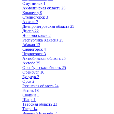
Омутнинск
1
Акмолинская область
25
Кокшетау
9
Степногорск
3
Акколь
2
Днепропетровская область
25
Днепр
22
Новомосковск
2
Республика Хакасия
25
Абакан
13
Саяногорск
4
Черногорск
3
Актюбинская область
25
Актобе
25
Оренбургская область
25
Оренбург
16
Бузулук
2
Орск
2
Рязанская область
24
Рязань
18
Скопин
1
Шацк
1
Тверская область
23
Тверь
14
Вышний Волочёк
2