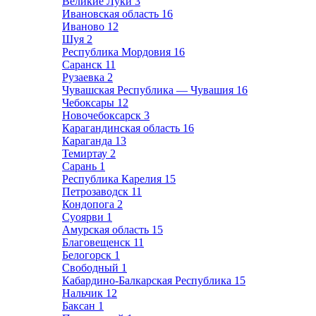
Великие Луки
3
Ивановская область
16
Иваново
12
Шуя
2
Республика Мордовия
16
Саранск
11
Рузаевка
2
Чувашская Республика — Чувашия
16
Чебоксары
12
Новочебоксарск
3
Карагандинская область
16
Караганда
13
Темиртау
2
Сарань
1
Республика Карелия
15
Петрозаводск
11
Кондопога
2
Суоярви
1
Амурская область
15
Благовещенск
11
Белогорск
1
Свободный
1
Кабардино-Балкарская Республика
15
Нальчик
12
Баксан
1