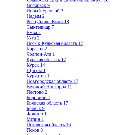
Ноябрьск
9
Новый Уренгой
3
Надым
2
Республика Коми
18
Сыктывкар
7
Емва
2
Ухта
2
Иссык-Кульская область
17
Каракол
2
Чолпон-Ата
1
Курская область
17
Курск
14
Щигры
1
Курчатов
1
Новгородская область
17
Великий Новгород
11
Пестово
2
Боровичи
1
Брянская область
17
Брянск
9
Фокино
1
Мглин
1
Псковская область
16
Псков
8