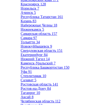
Красноярск
128
Норильск
7
Ачинск
5
Республика Татарстан
161
Казань
83
Набережные Челны
18
Нижнекамск
5
Самарская область
157
Самара
97
Тольятти
34
Новокуйбышевск
9
Свердловская область
151
Екатеринбург
84
Нижний Тагил
14
Каменск-Уральский
7
Республика Башкортостан
150
Уфа
91
Стерлитамак
10
Салават
5
Ростовская область
141
Ростов-на-Дону
84
Таганрог
10
Аксай
8
Челябинская область
112