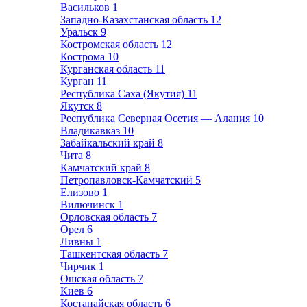
Васильков
1
Западно-Казахстанская область
12
Уральск
9
Костромская область
12
Кострома
10
Курганская область
11
Курган
11
Республика Саха (Якутия)
11
Якутск
8
Республика Северная Осетия — Алания
10
Владикавказ
10
Забайкальский край
8
Чита
8
Камчатский край
8
Петропавловск-Камчатский
5
Елизово
1
Вилючинск
1
Орловская область
7
Орел
6
Ливны
1
Ташкентская область
7
Чирчик
1
Ошская область
7
Киев
6
Костанайская область
6