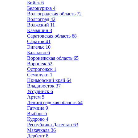
Бийск
6
Белокуриха
4
Волгоградская область
72
Волгоград
42
Волжский
11
Камышин
3
Саратовская область
68
Саратов
41
Энгельс
10
Балаково
6
Воронежская область
65
Воронеж
52
Острогожск
1
Семилуки
1
Приморский край
64
Владивосток
37
Уссурийск
6
Артем
5
Ленинградская область
64
Гатчина
9
Выборг
5
Кудрово
4
Республика Дагестан
63
Махачкала
36
Дербент
8