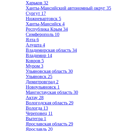
Харьков
32
Ханты-Мансийский автономный округ
35
Сургут
17
Нижневартовск
5
Ханты-Мансийск
4
Республика Крым
34
Симферополь
10
Ялта
6
Алушта
4
Владимирская область
34
Владимир
14
Ковров
5
Муром
3
Ульяновская область
30
Ульяновск
25
Димитровград
2
Новоульяновск
1
Мангистауская область
30
Актау
28
Вологодская область
29
Вологда
13
Череповец
11
Вытегра
1
Ярославская область
29
Ярославль
20