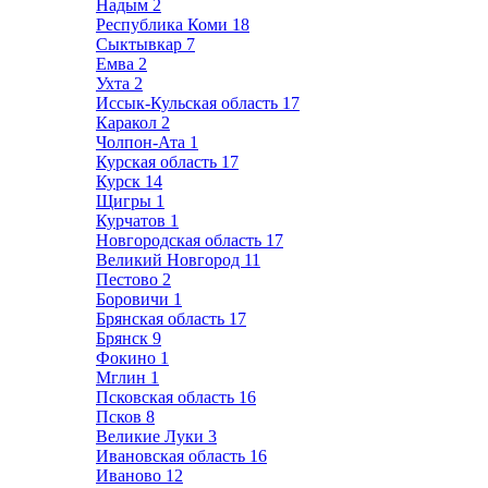
Надым
2
Республика Коми
18
Сыктывкар
7
Емва
2
Ухта
2
Иссык-Кульская область
17
Каракол
2
Чолпон-Ата
1
Курская область
17
Курск
14
Щигры
1
Курчатов
1
Новгородская область
17
Великий Новгород
11
Пестово
2
Боровичи
1
Брянская область
17
Брянск
9
Фокино
1
Мглин
1
Псковская область
16
Псков
8
Великие Луки
3
Ивановская область
16
Иваново
12