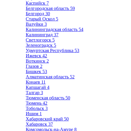
Каспийск
7
Белгородская область
59
Белгород
30
Старый Оскол
5
Валуйки
3
Калининградская область
54
Калининград
37
Светлогорск
5
Зеленоградск
5
Удмуртская Республика
53
Ижевск
42
Воткинск
2
Глазов
2
Бишкек
53
Алматинская область
52
Конаев
11
Капшагай
4
Талгар
3
Тюменская область
50
Тюмень
42
Тобольск
3
Ишим
1
Хабаровский край
50
Хабаровск
37
Комсомольск-на-Амуре
8