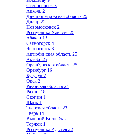
Кокшетау
9
Степногорск
3
Акколь
2
Днепропетровская область
25
Днепр
22
Новомосковск
2
Республика Хакасия
25
Абакан
13
Саяногорск
4
Черногорск
3
Актюбинская область
25
Актобе
25
Оренбургская область
25
Оренбург
16
Бузулук
2
Орск
2
Рязанская область
24
Рязань
18
Скопин
1
Шацк
1
Тверская область
23
Тверь
14
Вышний Волочёк
2
Торжок
1
Республика Адыгея
22