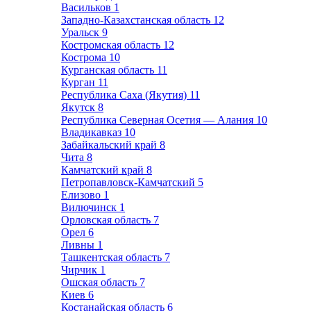
Васильков
1
Западно-Казахстанская область
12
Уральск
9
Костромская область
12
Кострома
10
Курганская область
11
Курган
11
Республика Саха (Якутия)
11
Якутск
8
Республика Северная Осетия — Алания
10
Владикавказ
10
Забайкальский край
8
Чита
8
Камчатский край
8
Петропавловск-Камчатский
5
Елизово
1
Вилючинск
1
Орловская область
7
Орел
6
Ливны
1
Ташкентская область
7
Чирчик
1
Ошская область
7
Киев
6
Костанайская область
6