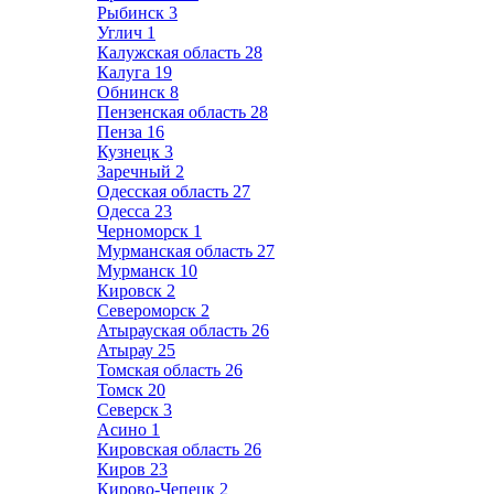
Рыбинск
3
Углич
1
Калужская область
28
Калуга
19
Обнинск
8
Пензенская область
28
Пенза
16
Кузнецк
3
Заречный
2
Одесская область
27
Одесса
23
Черноморск
1
Мурманская область
27
Мурманск
10
Кировск
2
Североморск
2
Атырауская область
26
Атырау
25
Томская область
26
Томск
20
Северск
3
Асино
1
Кировская область
26
Киров
23
Кирово-Чепецк
2