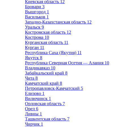
Киевская область
12
Бровари
3
Вышгород
1
Васильков
1
Западно-Казахстанская область
12
Уральск
9
Костромская область
12
Кострома
10
Курганская область
11
Курган
11
Республика Саха (Якутия)
11
Якутск
8
Республика Северная Осетия — Алания
10
Владикавказ
10
Забайкальский край
8
Чита
8
Камчатский край
8
Петропавловск-Камчатский
5
Елизово
1
Вилючинск
1
Орловская область
7
Орел
6
Ливны
1
Ташкентская область
7
Чирчик
1