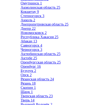
Омутнинск
1
Акмолинская область
25
Кокшетау
9
Степногорск
3
Акколь
2
Днепропетровская область
25
Днепр
22
Новомосковск
2
Республика Хакасия
25
Абакан
13
Саяногорск
4
Черногорск
3
Актюбинская область
25
Актобе
25
Оренбургская область
25
Оренбург
16
Бузулук
2
Орск
2
Рязанская область
24
Рязань
18
Скопин
1
Шацк
1
Тверская область
23
Тверь
14
Вышний Волочёк
2