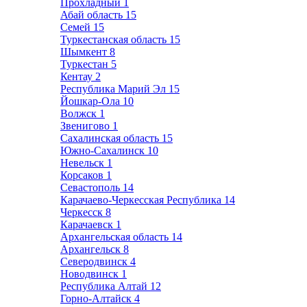
Прохладный
1
Абай область
15
Семей
15
Туркестанская область
15
Шымкент
8
Туркестан
5
Кентау
2
Республика Марий Эл
15
Йошкар-Ола
10
Волжск
1
Звенигово
1
Сахалинская область
15
Южно-Сахалинск
10
Невельск
1
Корсаков
1
Севастополь
14
Карачаево-Черкесская Республика
14
Черкесск
8
Карачаевск
1
Архангельская область
14
Архангельск
8
Северодвинск
4
Новодвинск
1
Республика Алтай
12
Горно-Алтайск
4