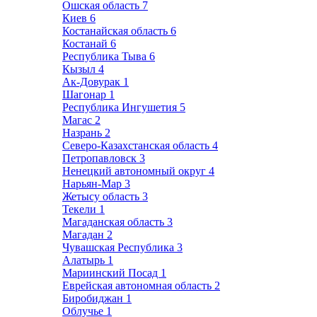
Ошская область
7
Киев
6
Костанайская область
6
Костанай
6
Республика Тыва
6
Кызыл
4
Ак-Довурак
1
Шагонар
1
Республика Ингушетия
5
Магас
2
Назрань
2
Северо-Казахстанская область
4
Петропавловск
3
Ненецкий автономный округ
4
Нарьян-Мар
3
Жетысу область
3
Текели
1
Магаданская область
3
Магадан
2
Чувашская Республика
3
Алатырь
1
Мариинский Посад
1
Еврейская автономная область
2
Биробиджан
1
Облучье
1