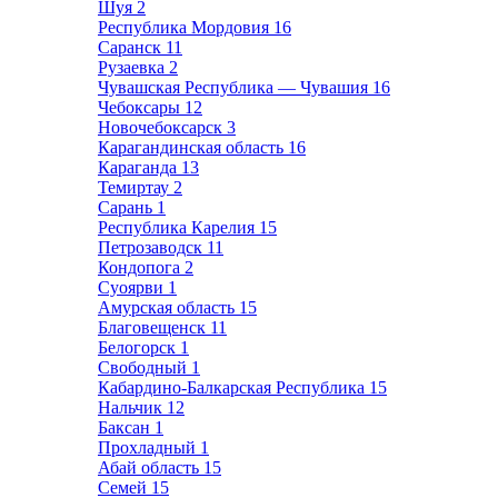
Шуя
2
Республика Мордовия
16
Саранск
11
Рузаевка
2
Чувашская Республика — Чувашия
16
Чебоксары
12
Новочебоксарск
3
Карагандинская область
16
Караганда
13
Темиртау
2
Сарань
1
Республика Карелия
15
Петрозаводск
11
Кондопога
2
Суоярви
1
Амурская область
15
Благовещенск
11
Белогорск
1
Свободный
1
Кабардино-Балкарская Республика
15
Нальчик
12
Баксан
1
Прохладный
1
Абай область
15
Семей
15