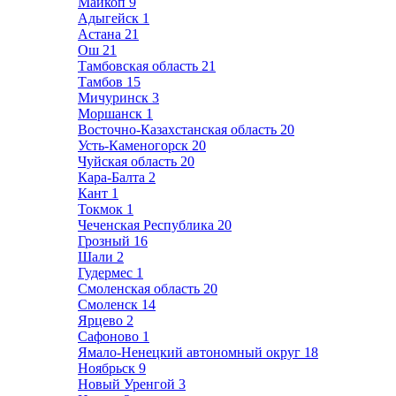
Майкоп
9
Адыгейск
1
Астана
21
Ош
21
Тамбовская область
21
Тамбов
15
Мичуринск
3
Моршанск
1
Восточно-Казахстанская область
20
Усть-Каменогорск
20
Чуйская область
20
Кара-Балта
2
Кант
1
Токмок
1
Чеченская Республика
20
Грозный
16
Шали
2
Гудермес
1
Смоленская область
20
Смоленск
14
Ярцево
2
Сафоново
1
Ямало-Ненецкий автономный округ
18
Ноябрьск
9
Новый Уренгой
3