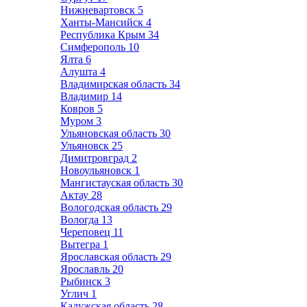
Нижневартовск
5
Ханты-Мансийск
4
Республика Крым
34
Симферополь
10
Ялта
6
Алушта
4
Владимирская область
34
Владимир
14
Ковров
5
Муром
3
Ульяновская область
30
Ульяновск
25
Димитровград
2
Новоульяновск
1
Мангистауская область
30
Актау
28
Вологодская область
29
Вологда
13
Череповец
11
Вытегра
1
Ярославская область
29
Ярославль
20
Рыбинск
3
Углич
1
Калужская область
28