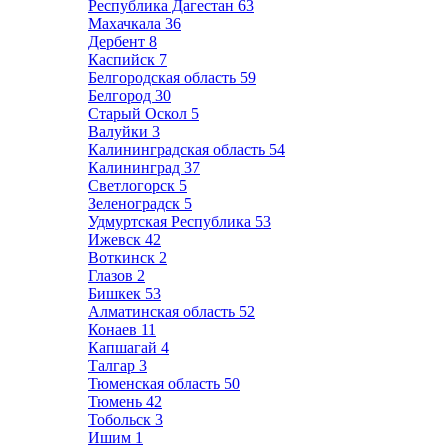
Республика Дагестан
63
Махачкала
36
Дербент
8
Каспийск
7
Белгородская область
59
Белгород
30
Старый Оскол
5
Валуйки
3
Калининградская область
54
Калининград
37
Светлогорск
5
Зеленоградск
5
Удмуртская Республика
53
Ижевск
42
Воткинск
2
Глазов
2
Бишкек
53
Алматинская область
52
Конаев
11
Капшагай
4
Талгар
3
Тюменская область
50
Тюмень
42
Тобольск
3
Ишим
1