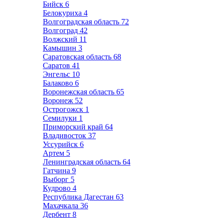
Бийск
6
Белокуриха
4
Волгоградская область
72
Волгоград
42
Волжский
11
Камышин
3
Саратовская область
68
Саратов
41
Энгельс
10
Балаково
6
Воронежская область
65
Воронеж
52
Острогожск
1
Семилуки
1
Приморский край
64
Владивосток
37
Уссурийск
6
Артем
5
Ленинградская область
64
Гатчина
9
Выборг
5
Кудрово
4
Республика Дагестан
63
Махачкала
36
Дербент
8