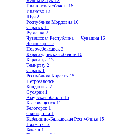
Великие Луки
3
Ивановская область
16
Иваново
12
Шуя
2
Республика Мордовия
16
Саранск
11
Рузаевка
2
Чувашская Республика — Чувашия
16
Чебоксары
12
Новочебоксарск
3
Карагандинская область
16
Караганда
13
Темиртау
2
Сарань
1
Республика Карелия
15
Петрозаводск
11
Кондопога
2
Суоярви
1
Амурская область
15
Благовещенск
11
Белогорск
1
Свободный
1
Кабардино-Балкарская Республика
15
Нальчик
12
Баксан
1