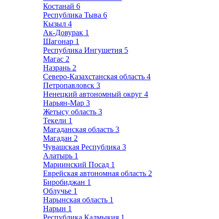
Костанай
6
Республика Тыва
6
Кызыл
4
Ак-Довурак
1
Шагонар
1
Республика Ингушетия
5
Магас
2
Назрань
2
Северо-Казахстанская область
4
Петропавловск
3
Ненецкий автономный округ
4
Нарьян-Мар
3
Жетысу область
3
Текели
1
Магаданская область
3
Магадан
2
Чувашская Республика
3
Алатырь
1
Мариинский Посад
1
Еврейская автономная область
2
Биробиджан
1
Облучье
1
Нарынская область
1
Нарын
1
Республика Калмыкия
1