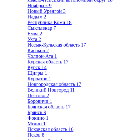
Ноябрьск
9
Новый Уренгой
3
Надым
2
Республика Коми
18
Сыктывкар
7
Емва
2
Ухта
2
Иссык-Кульская область
17
Каракол
2
Чолпон-Ата
1
Курская область
17
Курск
14
Щигры
1
Курчатов
1
Новгородская область
17
Великий Новгород
11
Пестово
2
Боровичи
1
Брянская область
17
Брянск
9
Фокино
1
Мглин
1
Псковская область
16
Псков
8