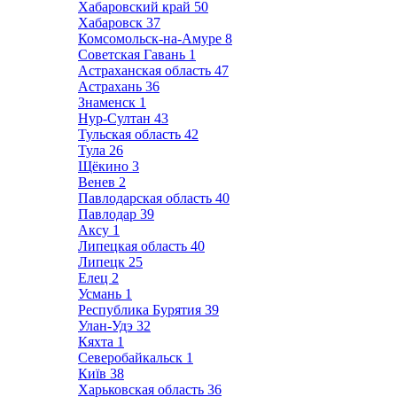
Хабаровский край
50
Хабаровск
37
Комсомольск-на-Амуре
8
Советская Гавань
1
Астраханская область
47
Астрахань
36
Знаменск
1
Нур-Султан
43
Тульская область
42
Тула
26
Щёкино
3
Венев
2
Павлодарская область
40
Павлодар
39
Аксу
1
Липецкая область
40
Липецк
25
Елец
2
Усмань
1
Республика Бурятия
39
Улан-Удэ
32
Кяхта
1
Северобайкальск
1
Київ
38
Харьковская область
36