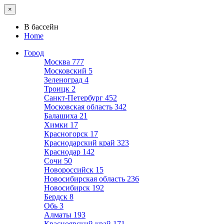
×
В бассейн
Home
Город
Москва
777
Московский
5
Зеленоград
4
Троицк
2
Санкт-Петербург
452
Московская область
342
Балашиха
21
Химки
17
Красногорск
17
Краснодарский край
323
Краснодар
142
Сочи
50
Новороссийск
15
Новосибирская область
236
Новосибирск
192
Бердск
8
Обь
3
Алматы
193
Красноярский край
171