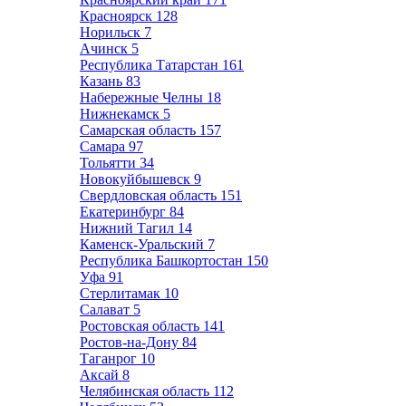
Красноярск
128
Норильск
7
Ачинск
5
Республика Татарстан
161
Казань
83
Набережные Челны
18
Нижнекамск
5
Самарская область
157
Самара
97
Тольятти
34
Новокуйбышевск
9
Свердловская область
151
Екатеринбург
84
Нижний Тагил
14
Каменск-Уральский
7
Республика Башкортостан
150
Уфа
91
Стерлитамак
10
Салават
5
Ростовская область
141
Ростов-на-Дону
84
Таганрог
10
Аксай
8
Челябинская область
112