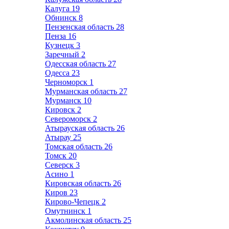
Калуга
19
Обнинск
8
Пензенская область
28
Пенза
16
Кузнецк
3
Заречный
2
Одесская область
27
Одесса
23
Черноморск
1
Мурманская область
27
Мурманск
10
Кировск
2
Североморск
2
Атырауская область
26
Атырау
25
Томская область
26
Томск
20
Северск
3
Асино
1
Кировская область
26
Киров
23
Кирово-Чепецк
2
Омутнинск
1
Акмолинская область
25