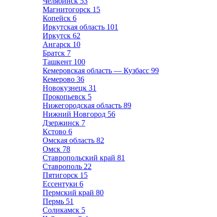
Челябинск
53
Магнитогорск
15
Копейск
6
Иркутская область
101
Иркутск
62
Ангарск
10
Братск
7
Ташкент
100
Кемеровская область — Кузбасс
99
Кемерово
36
Новокузнецк
31
Прокопьевск
5
Нижегородская область
89
Нижний Новгород
56
Дзержинск
7
Кстово
6
Омская область
82
Омск
78
Ставропольский край
81
Ставрополь
22
Пятигорск
15
Ессентуки
6
Пермский край
80
Пермь
51
Соликамск
5