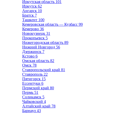
Иркутская область
101
Иркутск
62
Ангарск
10
Братск
7
Ташкент
100
Кемеровская область — Кузбасс
99
Кемерово
36
Новокузнецк
31
Прокопьевск
5
Нижегородская область
89
Нижний Новгород
56
Дзержинск
7
Кстово
6
Омская область
82
Омск
78
Ставропольский край
81
Ставрополь
22
Пятигорск
15
Ессентуки
6
Пермский край
80
Пермь
51
Соликамск
5
Чайковский
4
Алтайский край
78
Барнаул
43