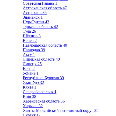
Советская Гавань
1
Астраханская область
47
Астрахань
36
Знаменск
1
Нур-Султан
43
Тульская область
42
Тула
26
Щёкино
3
Венев
2
Павлодарская область
40
Павлодар
39
Аксу
1
Липецкая область
40
Липецк
25
Елец
2
Усмань
1
Республика Бурятия
39
Улан-Удэ
32
Кяхта
1
Северобайкальск
1
Київ
38
Харьковская область
36
Харьков
32
Ханты-Мансийский автономный округ
35
Сургут
17