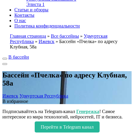
Элиста
1
Статьи и обзоры
Контакты
О нас
Политика конфиденциальности
Главная страница
»
Все бассейны
»
Удмуртская
Республика
»
Ижевск
»
Бассейн «Пчелка» по адресу
Клубная, 58а
В бассейн
Бассейн «Пчелка» по адресу Клубная,
58а
Ижевск
Удмуртская Республика
В избранное
Подписывайтесь на Telegram-канал
Генережка
! Самое
интересное из мира технологий, нейросетей, IT и бизнеса.
Перейти в Telegram канал