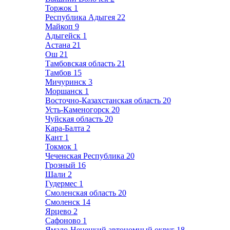
Торжок
1
Республика Адыгея
22
Майкоп
9
Адыгейск
1
Астана
21
Ош
21
Тамбовская область
21
Тамбов
15
Мичуринск
3
Моршанск
1
Восточно-Казахстанская область
20
Усть-Каменогорск
20
Чуйская область
20
Кара-Балта
2
Кант
1
Токмок
1
Чеченская Республика
20
Грозный
16
Шали
2
Гудермес
1
Смоленская область
20
Смоленск
14
Ярцево
2
Сафоново
1
Ямало-Ненецкий автономный округ
18