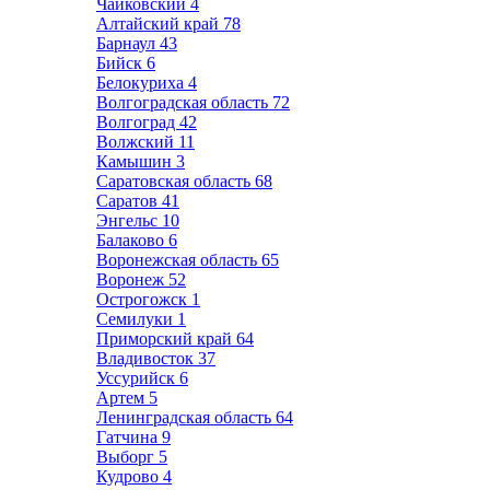
Чайковский
4
Алтайский край
78
Барнаул
43
Бийск
6
Белокуриха
4
Волгоградская область
72
Волгоград
42
Волжский
11
Камышин
3
Саратовская область
68
Саратов
41
Энгельс
10
Балаково
6
Воронежская область
65
Воронеж
52
Острогожск
1
Семилуки
1
Приморский край
64
Владивосток
37
Уссурийск
6
Артем
5
Ленинградская область
64
Гатчина
9
Выборг
5
Кудрово
4