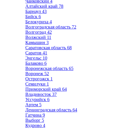
Чайковский
4
Алтайский край
78
Барнаул
43
Бийск
6
Белокуриха
4
Волгоградская область
72
Волгоград
42
Волжский
11
Камышин
3
Саратовская область
68
Саратов
41
Энгельс
10
Балаково
6
Воронежская область
65
Воронеж
52
Острогожск
1
Семилуки
1
Приморский край
64
Владивосток
37
Уссурийск
6
Артем
5
Ленинградская область
64
Гатчина
9
Выборг
5
Кудрово
4