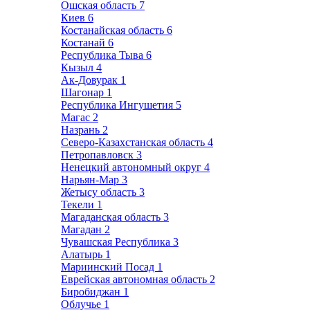
Ошская область
7
Киев
6
Костанайская область
6
Костанай
6
Республика Тыва
6
Кызыл
4
Ак-Довурак
1
Шагонар
1
Республика Ингушетия
5
Магас
2
Назрань
2
Северо-Казахстанская область
4
Петропавловск
3
Ненецкий автономный округ
4
Нарьян-Мар
3
Жетысу область
3
Текели
1
Магаданская область
3
Магадан
2
Чувашская Республика
3
Алатырь
1
Мариинский Посад
1
Еврейская автономная область
2
Биробиджан
1
Облучье
1