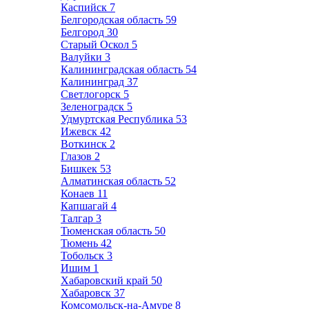
Каспийск
7
Белгородская область
59
Белгород
30
Старый Оскол
5
Валуйки
3
Калининградская область
54
Калининград
37
Светлогорск
5
Зеленоградск
5
Удмуртская Республика
53
Ижевск
42
Воткинск
2
Глазов
2
Бишкек
53
Алматинская область
52
Конаев
11
Капшагай
4
Талгар
3
Тюменская область
50
Тюмень
42
Тобольск
3
Ишим
1
Хабаровский край
50
Хабаровск
37
Комсомольск-на-Амуре
8