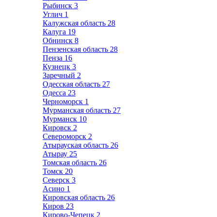
Рыбинск
3
Углич
1
Калужская область
28
Калуга
19
Обнинск
8
Пензенская область
28
Пенза
16
Кузнецк
3
Заречный
2
Одесская область
27
Одесса
23
Черноморск
1
Мурманская область
27
Мурманск
10
Кировск
2
Североморск
2
Атырауская область
26
Атырау
25
Томская область
26
Томск
20
Северск
3
Асино
1
Кировская область
26
Киров
23
Кирово-Чепецк
2