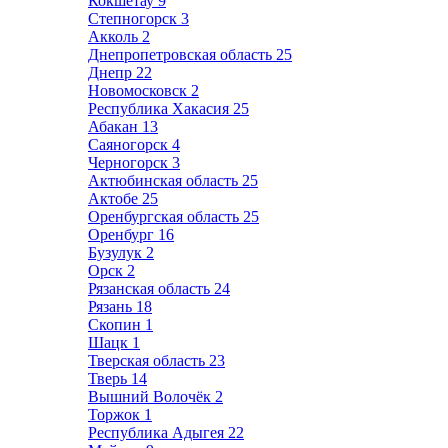
Кокшетау
9
Степногорск
3
Акколь
2
Днепропетровская область
25
Днепр
22
Новомосковск
2
Республика Хакасия
25
Абакан
13
Саяногорск
4
Черногорск
3
Актюбинская область
25
Актобе
25
Оренбургская область
25
Оренбург
16
Бузулук
2
Орск
2
Рязанская область
24
Рязань
18
Скопин
1
Шацк
1
Тверская область
23
Тверь
14
Вышний Волочёк
2
Торжок
1
Республика Адыгея
22