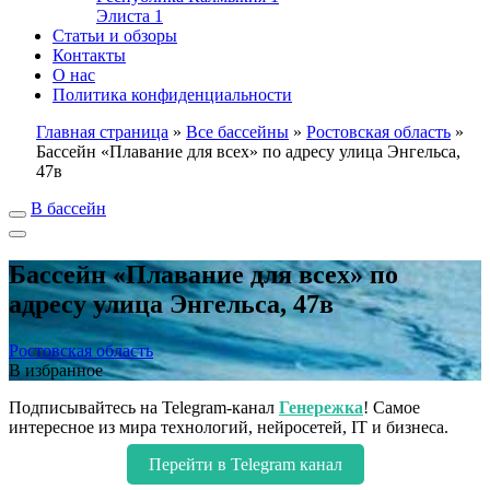
Элиста
1
Статьи и обзоры
Контакты
О нас
Политика конфиденциальности
Главная страница
»
Все бассейны
»
Ростовская область
»
Бассейн «Плавание для всех» по адресу улица Энгельса,
47в
В бассейн
Бассейн «Плавание для всех» по
адресу улица Энгельса, 47в
Ростовская область
В избранное
Подписывайтесь на Telegram-канал
Генережка
! Самое
интересное из мира технологий, нейросетей, IT и бизнеса.
Перейти в Telegram канал