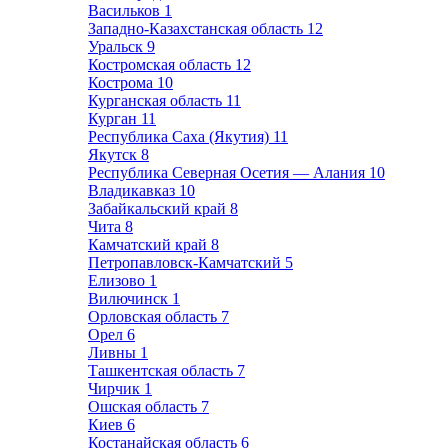
Васильков
1
Западно-Казахстанская область
12
Уральск
9
Костромская область
12
Кострома
10
Курганская область
11
Курган
11
Республика Саха (Якутия)
11
Якутск
8
Республика Северная Осетия — Алания
10
Владикавказ
10
Забайкальский край
8
Чита
8
Камчатский край
8
Петропавловск-Камчатский
5
Елизово
1
Вилючинск
1
Орловская область
7
Орел
6
Ливны
1
Ташкентская область
7
Чирчик
1
Ошская область
7
Киев
6
Костанайская область
6