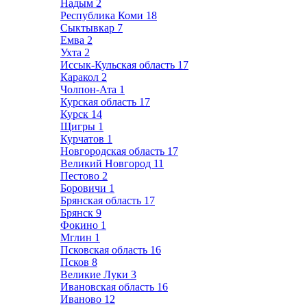
Надым
2
Республика Коми
18
Сыктывкар
7
Емва
2
Ухта
2
Иссык-Кульская область
17
Каракол
2
Чолпон-Ата
1
Курская область
17
Курск
14
Щигры
1
Курчатов
1
Новгородская область
17
Великий Новгород
11
Пестово
2
Боровичи
1
Брянская область
17
Брянск
9
Фокино
1
Мглин
1
Псковская область
16
Псков
8
Великие Луки
3
Ивановская область
16
Иваново
12