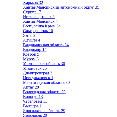
Харьков
32
Ханты-Мансийский автономный округ
35
Сургут
17
Нижневартовск
5
Ханты-Мансийск
4
Республика Крым
34
Симферополь
10
Ялта
6
Алушта
4
Владимирская область
34
Владимир
14
Ковров
5
Муром
3
Ульяновская область
30
Ульяновск
25
Димитровград
2
Новоульяновск
1
Мангистауская область
30
Актау
28
Вологодская область
29
Вологда
13
Череповец
11
Вытегра
1
Ярославская область
29
Ярославль
20