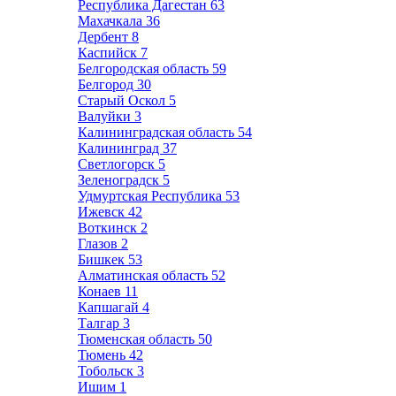
Республика Дагестан
63
Махачкала
36
Дербент
8
Каспийск
7
Белгородская область
59
Белгород
30
Старый Оскол
5
Валуйки
3
Калининградская область
54
Калининград
37
Светлогорск
5
Зеленоградск
5
Удмуртская Республика
53
Ижевск
42
Воткинск
2
Глазов
2
Бишкек
53
Алматинская область
52
Конаев
11
Капшагай
4
Талгар
3
Тюменская область
50
Тюмень
42
Тобольск
3
Ишим
1