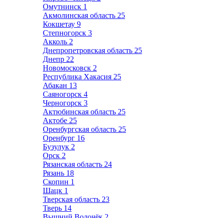
Омутнинск
1
Акмолинская область
25
Кокшетау
9
Степногорск
3
Акколь
2
Днепропетровская область
25
Днепр
22
Новомосковск
2
Республика Хакасия
25
Абакан
13
Саяногорск
4
Черногорск
3
Актюбинская область
25
Актобе
25
Оренбургская область
25
Оренбург
16
Бузулук
2
Орск
2
Рязанская область
24
Рязань
18
Скопин
1
Шацк
1
Тверская область
23
Тверь
14
Вышний Волочёк
2