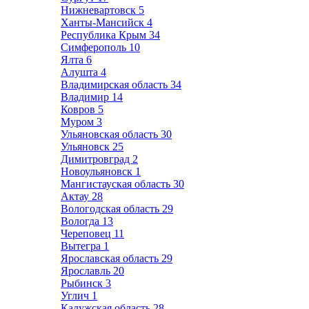
Нижневартовск
5
Ханты-Мансийск
4
Республика Крым
34
Симферополь
10
Ялта
6
Алушта
4
Владимирская область
34
Владимир
14
Ковров
5
Муром
3
Ульяновская область
30
Ульяновск
25
Димитровград
2
Новоульяновск
1
Мангистауская область
30
Актау
28
Вологодская область
29
Вологда
13
Череповец
11
Вытегра
1
Ярославская область
29
Ярославль
20
Рыбинск
3
Углич
1
Калужская область
28