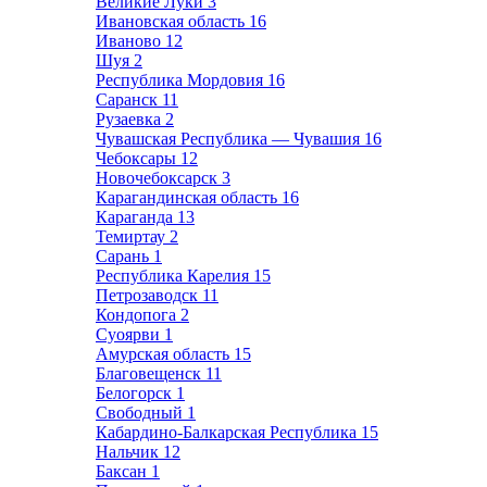
Великие Луки
3
Ивановская область
16
Иваново
12
Шуя
2
Республика Мордовия
16
Саранск
11
Рузаевка
2
Чувашская Республика — Чувашия
16
Чебоксары
12
Новочебоксарск
3
Карагандинская область
16
Караганда
13
Темиртау
2
Сарань
1
Республика Карелия
15
Петрозаводск
11
Кондопога
2
Суоярви
1
Амурская область
15
Благовещенск
11
Белогорск
1
Свободный
1
Кабардино-Балкарская Республика
15
Нальчик
12
Баксан
1