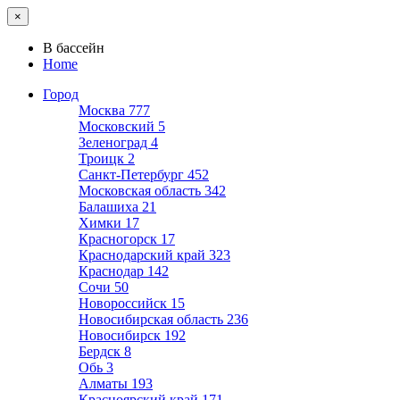
×
В бассейн
Home
Город
Москва
777
Московский
5
Зеленоград
4
Троицк
2
Санкт-Петербург
452
Московская область
342
Балашиха
21
Химки
17
Красногорск
17
Краснодарский край
323
Краснодар
142
Сочи
50
Новороссийск
15
Новосибирская область
236
Новосибирск
192
Бердск
8
Обь
3
Алматы
193
Красноярский край
171