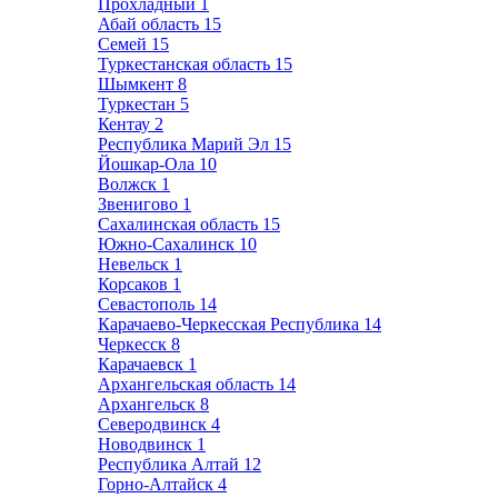
Прохладный
1
Абай область
15
Семей
15
Туркестанская область
15
Шымкент
8
Туркестан
5
Кентау
2
Республика Марий Эл
15
Йошкар-Ола
10
Волжск
1
Звенигово
1
Сахалинская область
15
Южно-Сахалинск
10
Невельск
1
Корсаков
1
Севастополь
14
Карачаево-Черкесская Республика
14
Черкесск
8
Карачаевск
1
Архангельская область
14
Архангельск
8
Северодвинск
4
Новодвинск
1
Республика Алтай
12
Горно-Алтайск
4