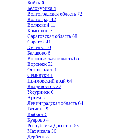
Бийск
6
Белокуриха
4
Волгоградская область
72
Волгоград
42
Волжский
11
Камышин
3
Саратовская область
68
Саратов
41
Энгельс
10
Балаково
6
Воронежская область
65
Воронеж
52
Острогожск
1
Семилуки
1
Приморский край
64
Владивосток
37
Уссурийск
6
Артем
5
Ленинградская область
64
Гатчина
9
Выборг
5
Кудрово
4
Республика Дагестан
63
Махачкала
36
Дербент
8