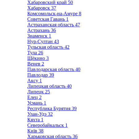
Хабаровский край
50
Хабаровск
37
Комсомольск-на-Амуре
8
Советская Гавань
1
Астраханская область
47
Астрахань
36
Знаменск
1
Нур-Султан
43
Тульская область
42
Тула
26
Щёкино
3
Венев
2
Павлодарская область
40
Павлодар
39
Аксу
1
Липецкая область
40
Липецк
25
Елец
2
Усмань
1
Республика Бурятия
39
Улан-Удэ
32
Кяхта
1
Северобайкальск
1
Київ
38
Харьковская область
36