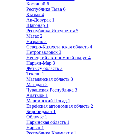
Костанай
6
Республика Тыва
6
Кызыл
4
Ак-Довурак
1
Шагонар
1
Республика Ингушетия
5
Магас
2
Назрань
2
Северо-Казахстанская область
4
Петропавловск
3
Ненецкий автономный округ
4
Нарьян-Мар
3
Жетысу область
3
Текели
1
Магаданская область
3
Магадан
2
Чувашская Республика
3
Алатырь
1
Мариинский Посад
1
Еврейская автономная область
2
Биробиджан
1
Облучье
1
Нарынская область
1
Нарын
1
Республика Калмыкия
1