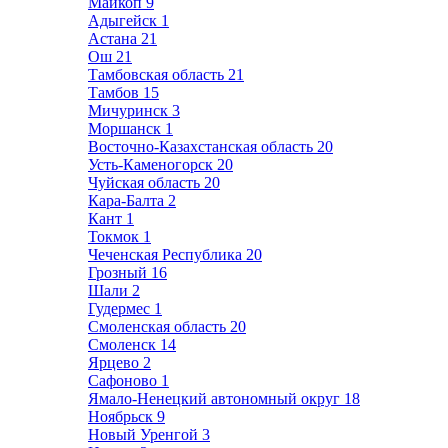
Майкоп
9
Адыгейск
1
Астана
21
Ош
21
Тамбовская область
21
Тамбов
15
Мичуринск
3
Моршанск
1
Восточно-Казахстанская область
20
Усть-Каменогорск
20
Чуйская область
20
Кара-Балта
2
Кант
1
Токмок
1
Чеченская Республика
20
Грозный
16
Шали
2
Гудермес
1
Смоленская область
20
Смоленск
14
Ярцево
2
Сафоново
1
Ямало-Ненецкий автономный округ
18
Ноябрьск
9
Новый Уренгой
3