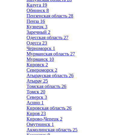
Калуга
19
Обнинск
8
Пензенская область
28
Пенза
16
Кузнецк
3
Заречный
2
Одесская область
27
Одесса
23
Черноморск
1
Мурманская область
27
Мурманск
10
Кировск
2
Североморск
2
Атырауская область
26
Атырау
25
Томская область
26
Томск
20
Северск
3
Асино
1
Кировская область
26
Киров
23
Кирово-Чепецк
2
Омутнинск
1
Акмолинская область
25