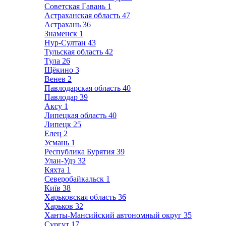
Советская Гавань
1
Астраханская область
47
Астрахань
36
Знаменск
1
Нур-Султан
43
Тульская область
42
Тула
26
Щёкино
3
Венев
2
Павлодарская область
40
Павлодар
39
Аксу
1
Липецкая область
40
Липецк
25
Елец
2
Усмань
1
Республика Бурятия
39
Улан-Удэ
32
Кяхта
1
Северобайкальск
1
Київ
38
Харьковская область
36
Харьков
32
Ханты-Мансийский автономный округ
35
Сургут
17