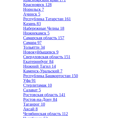
Красноярск
128
Норильск
7
Ачинск
5
Республика Татарстан
161
Казань
83
Набережные Челны
18
Нижнекамск
5
Самарская область
157
Самара
97
Тольятти
34
Новокуйбышевск
9
Свердловская область
151
Екатеринбург
84
Нижний Тагил
14
Каменск-Уральский
7
Республика Башкортостан
150
Уфа
91
Стерлитамак
10
Салават
5
Ростовская область
141
Ростов-на-Дону
84
Таганрог
10
Аксай
8
Челябинская область
112