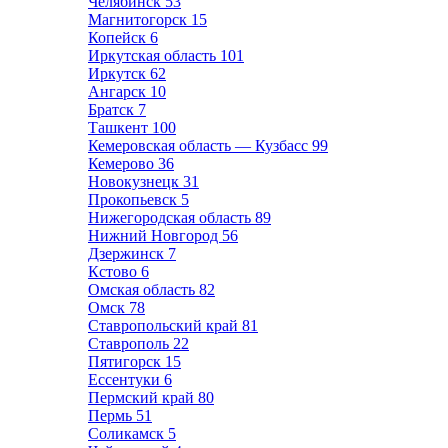
Челябинск
53
Магнитогорск
15
Копейск
6
Иркутская область
101
Иркутск
62
Ангарск
10
Братск
7
Ташкент
100
Кемеровская область — Кузбасс
99
Кемерово
36
Новокузнецк
31
Прокопьевск
5
Нижегородская область
89
Нижний Новгород
56
Дзержинск
7
Кстово
6
Омская область
82
Омск
78
Ставропольский край
81
Ставрополь
22
Пятигорск
15
Ессентуки
6
Пермский край
80
Пермь
51
Соликамск
5