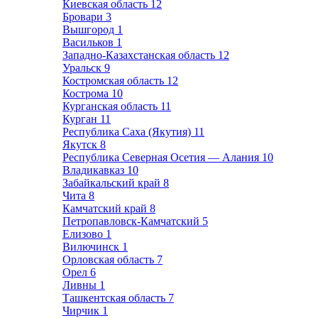
Киевская область
12
Бровари
3
Вышгород
1
Васильков
1
Западно-Казахстанская область
12
Уральск
9
Костромская область
12
Кострома
10
Курганская область
11
Курган
11
Республика Саха (Якутия)
11
Якутск
8
Республика Северная Осетия — Алания
10
Владикавказ
10
Забайкальский край
8
Чита
8
Камчатский край
8
Петропавловск-Камчатский
5
Елизово
1
Вилючинск
1
Орловская область
7
Орел
6
Ливны
1
Ташкентская область
7
Чирчик
1