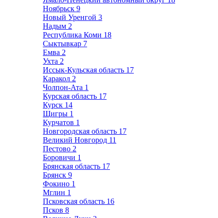
Ноябрьск
9
Новый Уренгой
3
Надым
2
Республика Коми
18
Сыктывкар
7
Емва
2
Ухта
2
Иссык-Кульская область
17
Каракол
2
Чолпон-Ата
1
Курская область
17
Курск
14
Щигры
1
Курчатов
1
Новгородская область
17
Великий Новгород
11
Пестово
2
Боровичи
1
Брянская область
17
Брянск
9
Фокино
1
Мглин
1
Псковская область
16
Псков
8