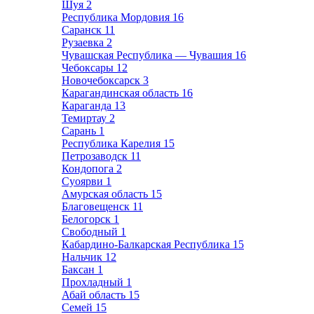
Шуя
2
Республика Мордовия
16
Саранск
11
Рузаевка
2
Чувашская Республика — Чувашия
16
Чебоксары
12
Новочебоксарск
3
Карагандинская область
16
Караганда
13
Темиртау
2
Сарань
1
Республика Карелия
15
Петрозаводск
11
Кондопога
2
Суоярви
1
Амурская область
15
Благовещенск
11
Белогорск
1
Свободный
1
Кабардино-Балкарская Республика
15
Нальчик
12
Баксан
1
Прохладный
1
Абай область
15
Семей
15