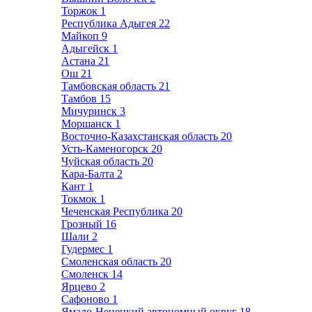
Торжок
1
Республика Адыгея
22
Майкоп
9
Адыгейск
1
Астана
21
Ош
21
Тамбовская область
21
Тамбов
15
Мичуринск
3
Моршанск
1
Восточно-Казахстанская область
20
Усть-Каменогорск
20
Чуйская область
20
Кара-Балта
2
Кант
1
Токмок
1
Чеченская Республика
20
Грозный
16
Шали
2
Гудермес
1
Смоленская область
20
Смоленск
14
Ярцево
2
Сафоново
1
Ямало-Ненецкий автономный округ
18