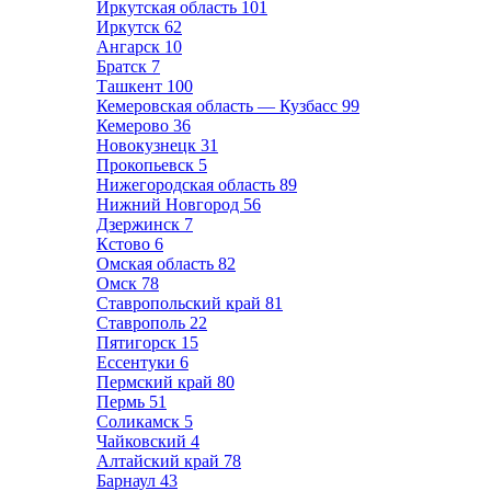
Иркутская область
101
Иркутск
62
Ангарск
10
Братск
7
Ташкент
100
Кемеровская область — Кузбасс
99
Кемерово
36
Новокузнецк
31
Прокопьевск
5
Нижегородская область
89
Нижний Новгород
56
Дзержинск
7
Кстово
6
Омская область
82
Омск
78
Ставропольский край
81
Ставрополь
22
Пятигорск
15
Ессентуки
6
Пермский край
80
Пермь
51
Соликамск
5
Чайковский
4
Алтайский край
78
Барнаул
43