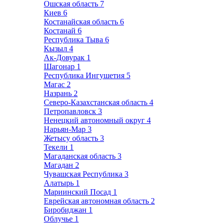
Ошская область
7
Киев
6
Костанайская область
6
Костанай
6
Республика Тыва
6
Кызыл
4
Ак-Довурак
1
Шагонар
1
Республика Ингушетия
5
Магас
2
Назрань
2
Северо-Казахстанская область
4
Петропавловск
3
Ненецкий автономный округ
4
Нарьян-Мар
3
Жетысу область
3
Текели
1
Магаданская область
3
Магадан
2
Чувашская Республика
3
Алатырь
1
Мариинский Посад
1
Еврейская автономная область
2
Биробиджан
1
Облучье
1