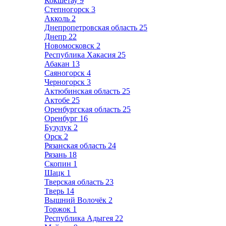
Кокшетау
9
Степногорск
3
Акколь
2
Днепропетровская область
25
Днепр
22
Новомосковск
2
Республика Хакасия
25
Абакан
13
Саяногорск
4
Черногорск
3
Актюбинская область
25
Актобе
25
Оренбургская область
25
Оренбург
16
Бузулук
2
Орск
2
Рязанская область
24
Рязань
18
Скопин
1
Шацк
1
Тверская область
23
Тверь
14
Вышний Волочёк
2
Торжок
1
Республика Адыгея
22