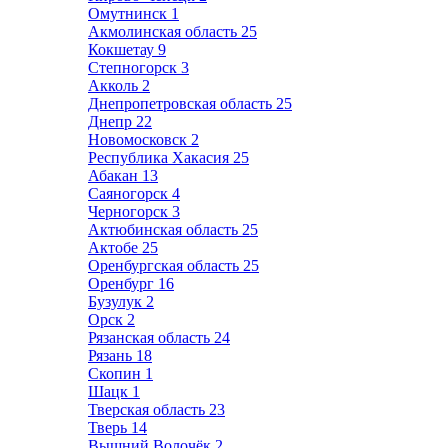
Омутнинск
1
Акмолинская область
25
Кокшетау
9
Степногорск
3
Акколь
2
Днепропетровская область
25
Днепр
22
Новомосковск
2
Республика Хакасия
25
Абакан
13
Саяногорск
4
Черногорск
3
Актюбинская область
25
Актобе
25
Оренбургская область
25
Оренбург
16
Бузулук
2
Орск
2
Рязанская область
24
Рязань
18
Скопин
1
Шацк
1
Тверская область
23
Тверь
14
Вышний Волочёк
2