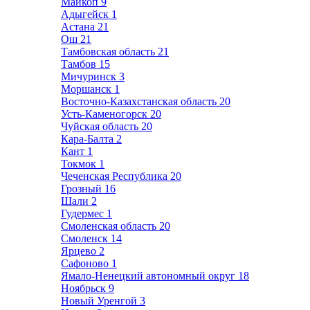
Майкоп
9
Адыгейск
1
Астана
21
Ош
21
Тамбовская область
21
Тамбов
15
Мичуринск
3
Моршанск
1
Восточно-Казахстанская область
20
Усть-Каменогорск
20
Чуйская область
20
Кара-Балта
2
Кант
1
Токмок
1
Чеченская Республика
20
Грозный
16
Шали
2
Гудермес
1
Смоленская область
20
Смоленск
14
Ярцево
2
Сафоново
1
Ямало-Ненецкий автономный округ
18
Ноябрьск
9
Новый Уренгой
3