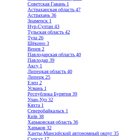
Советская Гавань
1
Астраханская область
47
Астрахань
36
Знаменск
1
Нур-Султан
43
Тульская область
42
Тула
26
Щёкино
3
Венев
2
Павлодарская область
40
Павлодар
39
Аксу
1
Липецкая область
40
Липецк
25
Елец
2
Усмань
1
Республика Бурятия
39
Улан-Удэ
32
Кяхта
1
Северобайкальск
1
Київ
38
Харьковская область
36
Харьков
32
Ханты-Мансийский автономный округ
35
Сургут
17