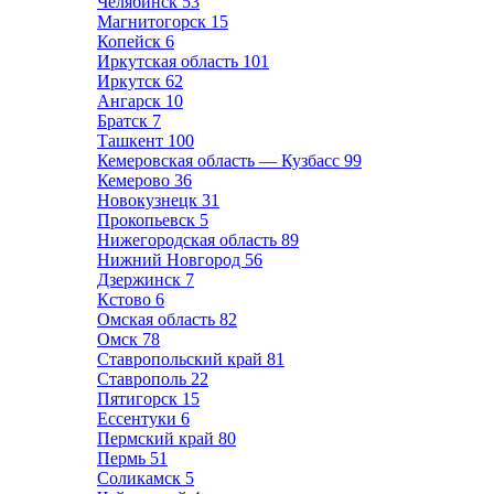
Челябинск
53
Магнитогорск
15
Копейск
6
Иркутская область
101
Иркутск
62
Ангарск
10
Братск
7
Ташкент
100
Кемеровская область — Кузбасс
99
Кемерово
36
Новокузнецк
31
Прокопьевск
5
Нижегородская область
89
Нижний Новгород
56
Дзержинск
7
Кстово
6
Омская область
82
Омск
78
Ставропольский край
81
Ставрополь
22
Пятигорск
15
Ессентуки
6
Пермский край
80
Пермь
51
Соликамск
5