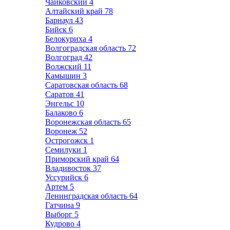
Чайковский
4
Алтайский край
78
Барнаул
43
Бийск
6
Белокуриха
4
Волгоградская область
72
Волгоград
42
Волжский
11
Камышин
3
Саратовская область
68
Саратов
41
Энгельс
10
Балаково
6
Воронежская область
65
Воронеж
52
Острогожск
1
Семилуки
1
Приморский край
64
Владивосток
37
Уссурийск
6
Артем
5
Ленинградская область
64
Гатчина
9
Выборг
5
Кудрово
4