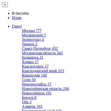
×
В бассейн
Home
Город
Москва
777
Московский
5
Зеленоград
4
Троицк
2
Санкт-Петербург
452
Московская область
342
Балашиха
21
Химки
17
Красногорск
17
Краснодарский край
323
Краснодар
142
Сочи
50
Новороссийск
15
Новосибирская область
236
Новосибирск
192
Бердск
8
Обь
3
Алматы
193
Красноярский край
171