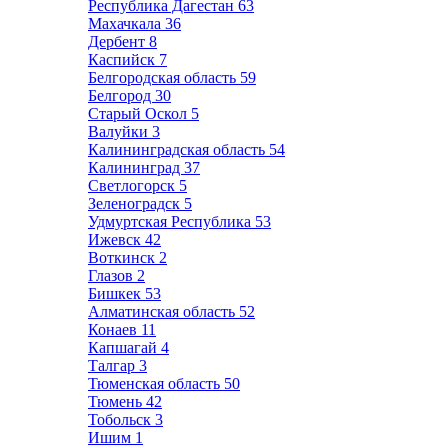
Республика Дагестан
63
Махачкала
36
Дербент
8
Каспийск
7
Белгородская область
59
Белгород
30
Старый Оскол
5
Валуйки
3
Калининградская область
54
Калининград
37
Светлогорск
5
Зеленоградск
5
Удмуртская Республика
53
Ижевск
42
Воткинск
2
Глазов
2
Бишкек
53
Алматинская область
52
Конаев
11
Капшагай
4
Талгар
3
Тюменская область
50
Тюмень
42
Тобольск
3
Ишим
1