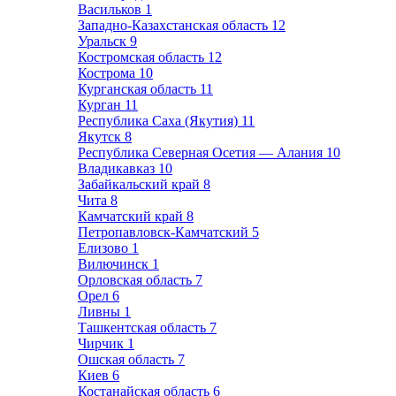
Васильков
1
Западно-Казахстанская область
12
Уральск
9
Костромская область
12
Кострома
10
Курганская область
11
Курган
11
Республика Саха (Якутия)
11
Якутск
8
Республика Северная Осетия — Алания
10
Владикавказ
10
Забайкальский край
8
Чита
8
Камчатский край
8
Петропавловск-Камчатский
5
Елизово
1
Вилючинск
1
Орловская область
7
Орел
6
Ливны
1
Ташкентская область
7
Чирчик
1
Ошская область
7
Киев
6
Костанайская область
6