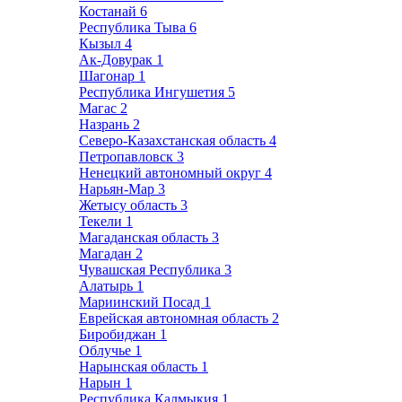
Костанай
6
Республика Тыва
6
Кызыл
4
Ак-Довурак
1
Шагонар
1
Республика Ингушетия
5
Магас
2
Назрань
2
Северо-Казахстанская область
4
Петропавловск
3
Ненецкий автономный округ
4
Нарьян-Мар
3
Жетысу область
3
Текели
1
Магаданская область
3
Магадан
2
Чувашская Республика
3
Алатырь
1
Мариинский Посад
1
Еврейская автономная область
2
Биробиджан
1
Облучье
1
Нарынская область
1
Нарын
1
Республика Калмыкия
1