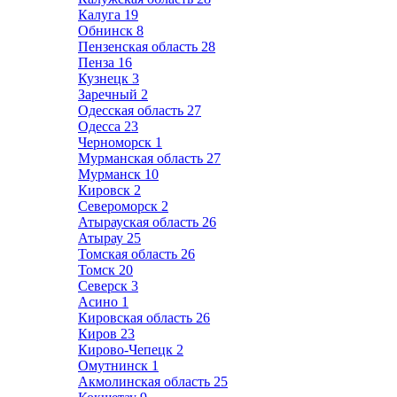
Калуга
19
Обнинск
8
Пензенская область
28
Пенза
16
Кузнецк
3
Заречный
2
Одесская область
27
Одесса
23
Черноморск
1
Мурманская область
27
Мурманск
10
Кировск
2
Североморск
2
Атырауская область
26
Атырау
25
Томская область
26
Томск
20
Северск
3
Асино
1
Кировская область
26
Киров
23
Кирово-Чепецк
2
Омутнинск
1
Акмолинская область
25