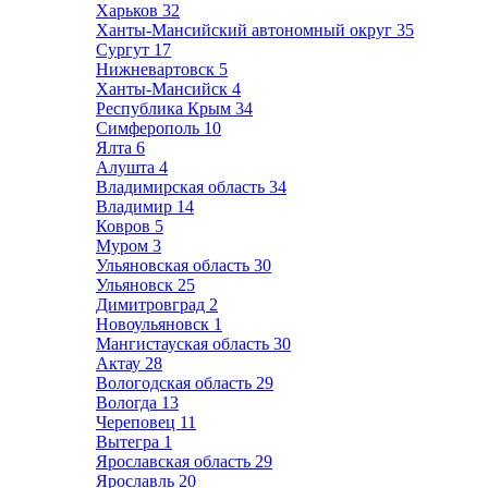
Харьков
32
Ханты-Мансийский автономный округ
35
Сургут
17
Нижневартовск
5
Ханты-Мансийск
4
Республика Крым
34
Симферополь
10
Ялта
6
Алушта
4
Владимирская область
34
Владимир
14
Ковров
5
Муром
3
Ульяновская область
30
Ульяновск
25
Димитровград
2
Новоульяновск
1
Мангистауская область
30
Актау
28
Вологодская область
29
Вологда
13
Череповец
11
Вытегра
1
Ярославская область
29
Ярославль
20