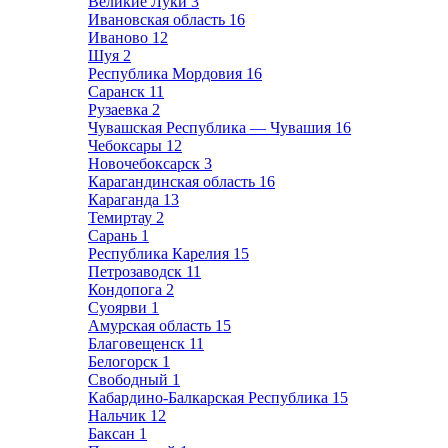
Великие Луки
3
Ивановская область
16
Иваново
12
Шуя
2
Республика Мордовия
16
Саранск
11
Рузаевка
2
Чувашская Республика — Чувашия
16
Чебоксары
12
Новочебоксарск
3
Карагандинская область
16
Караганда
13
Темиртау
2
Сарань
1
Республика Карелия
15
Петрозаводск
11
Кондопога
2
Суоярви
1
Амурская область
15
Благовещенск
11
Белогорск
1
Свободный
1
Кабардино-Балкарская Республика
15
Нальчик
12
Баксан
1