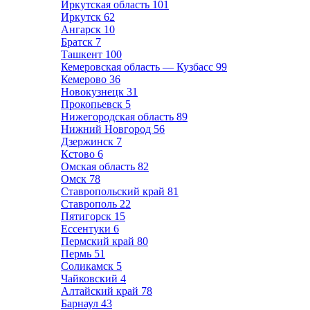
Иркутская область
101
Иркутск
62
Ангарск
10
Братск
7
Ташкент
100
Кемеровская область — Кузбасс
99
Кемерово
36
Новокузнецк
31
Прокопьевск
5
Нижегородская область
89
Нижний Новгород
56
Дзержинск
7
Кстово
6
Омская область
82
Омск
78
Ставропольский край
81
Ставрополь
22
Пятигорск
15
Ессентуки
6
Пермский край
80
Пермь
51
Соликамск
5
Чайковский
4
Алтайский край
78
Барнаул
43