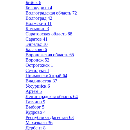
Бийск
6
Белокуриха
4
Волгоградская область
72
Волгоград
42
Волжский
11
Камышин
3
Саратовская область
68
Саратов
41
Энгельс
10
Балаково
6
Воронежская область
65
Воронеж
52
Острогожск
1
Семилуки
1
Приморский край
64
Владивосток
37
Уссурийск
6
Артем
5
Ленинградская область
64
Гатчина
9
Выборг
5
Кудрово
4
Республика Дагестан
63
Махачкала
36
Дербент
8