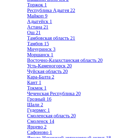
Торжок
1
Республика Адыгея
22
Майкоп
9
Адыгейск
1
Астана
21
Ош
21
Тамбовская область
21
Тамбов
15
Мичуринск
3
Моршанск
1
Восточно-Казахстанская область
20
Усть-Каменогорск
20
Чуйская область
20
Кара-Балта
2
Кант
1
Токмок
1
Чеченская Республика
20
Грозный
16
Шали
2
Гудермес
1
Смоленская область
20
Смоленск
14
Ярцево
2
Сафоново
1
Ямало-Ненецкий автономный округ
18