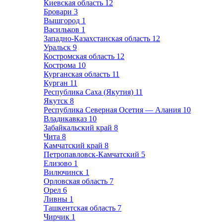
Киевская область
12
Бровари
3
Вышгород
1
Васильков
1
Западно-Казахстанская область
12
Уральск
9
Костромская область
12
Кострома
10
Курганская область
11
Курган
11
Республика Саха (Якутия)
11
Якутск
8
Республика Северная Осетия — Алания
10
Владикавказ
10
Забайкальский край
8
Чита
8
Камчатский край
8
Петропавловск-Камчатский
5
Елизово
1
Вилючинск
1
Орловская область
7
Орел
6
Ливны
1
Ташкентская область
7
Чирчик
1