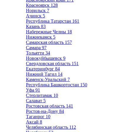
Красноярск
128
Норильск
7
Ачинск
5
Республика Татарстан
161
Казань
83
Набережные Челны
18
Нижнекамск
5
Самарская область
157
Самара
97
Тольятти
34
Новокуйбышевск
9
Свердловская область
151
Екатеринбург
84
Нижний Тагил
14
Каменск-Уральский
7
Республика Башкортостан
150
Уфа
91
Стерлитамак
10
Салават
5
Ростовская область
141
Ростов-на-Дону
84
Таганрог
10
Аксай
8
Челябинская область
112