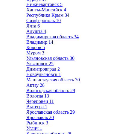
Нижневартовск
5
Ханты-Мансийск
4
Республика Крым
34
Симферополь
10
Ялта
6
Алушта
4
Владимирская область
34
Владимир
14
Ковров
5
Муром
3
Ульяновская область
30
Ульяновск
25
Димитровград
2
Новоульяновск
1
Мангистауская область
30
Актау
28
Вологодская область
29
Вологда
13
Череповец
11
Вытегра
1
Ярославская область
29
Ярославль
20
Рыбинск
3
Углич
1
Калужская область
28