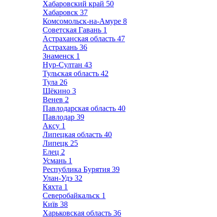
Хабаровский край
50
Хабаровск
37
Комсомольск-на-Амуре
8
Советская Гавань
1
Астраханская область
47
Астрахань
36
Знаменск
1
Нур-Султан
43
Тульская область
42
Тула
26
Щёкино
3
Венев
2
Павлодарская область
40
Павлодар
39
Аксу
1
Липецкая область
40
Липецк
25
Елец
2
Усмань
1
Республика Бурятия
39
Улан-Удэ
32
Кяхта
1
Северобайкальск
1
Київ
38
Харьковская область
36