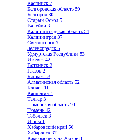
Каспийск
7
Белгородская область
59
Белгород
30
Старый Оскол
5
Валуйки
3
Калининградская область
54
Калининград
37
Светлогорск
5
Зеленоградск
5
Удмуртская Республика
53
Ижевск
42
Воткинск
2
Глазов
2
Бишкек
53
Алматинская область
52
Конаев
11
Капшагай
4
Талгар
3
Тюменская область
50
Тюмень
42
Тобольск
3
Ишим
1
Хабаровский край
50
Хабаровск
37
Комсомольск-на-Амуре
8