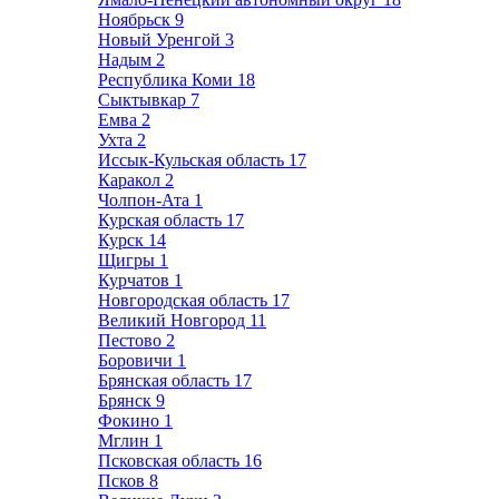
Ноябрьск
9
Новый Уренгой
3
Надым
2
Республика Коми
18
Сыктывкар
7
Емва
2
Ухта
2
Иссык-Кульская область
17
Каракол
2
Чолпон-Ата
1
Курская область
17
Курск
14
Щигры
1
Курчатов
1
Новгородская область
17
Великий Новгород
11
Пестово
2
Боровичи
1
Брянская область
17
Брянск
9
Фокино
1
Мглин
1
Псковская область
16
Псков
8