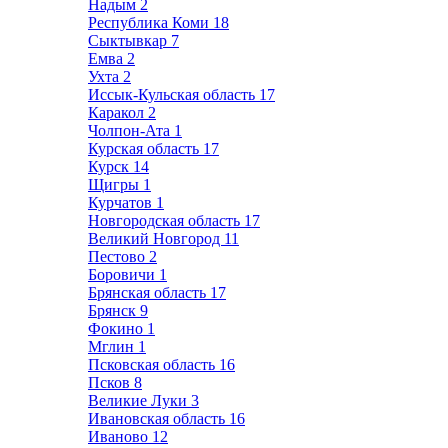
Надым
2
Республика Коми
18
Сыктывкар
7
Емва
2
Ухта
2
Иссык-Кульская область
17
Каракол
2
Чолпон-Ата
1
Курская область
17
Курск
14
Щигры
1
Курчатов
1
Новгородская область
17
Великий Новгород
11
Пестово
2
Боровичи
1
Брянская область
17
Брянск
9
Фокино
1
Мглин
1
Псковская область
16
Псков
8
Великие Луки
3
Ивановская область
16
Иваново
12