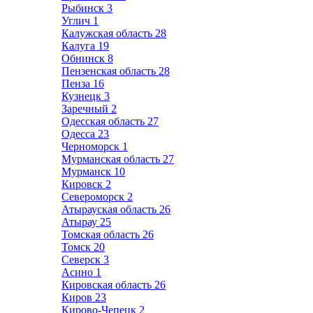
Рыбинск
3
Углич
1
Калужская область
28
Калуга
19
Обнинск
8
Пензенская область
28
Пенза
16
Кузнецк
3
Заречный
2
Одесская область
27
Одесса
23
Черноморск
1
Мурманская область
27
Мурманск
10
Кировск
2
Североморск
2
Атырауская область
26
Атырау
25
Томская область
26
Томск
20
Северск
3
Асино
1
Кировская область
26
Киров
23
Кирово-Чепецк
2