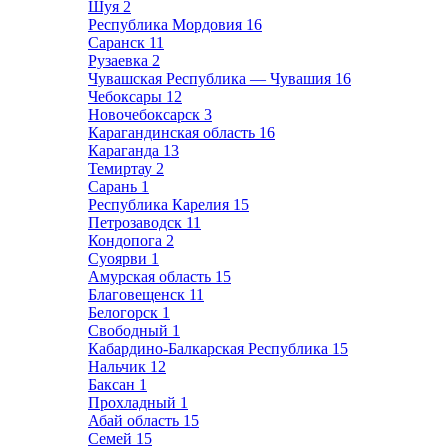
Шуя
2
Республика Мордовия
16
Саранск
11
Рузаевка
2
Чувашская Республика — Чувашия
16
Чебоксары
12
Новочебоксарск
3
Карагандинская область
16
Караганда
13
Темиртау
2
Сарань
1
Республика Карелия
15
Петрозаводск
11
Кондопога
2
Суоярви
1
Амурская область
15
Благовещенск
11
Белогорск
1
Свободный
1
Кабардино-Балкарская Республика
15
Нальчик
12
Баксан
1
Прохладный
1
Абай область
15
Семей
15