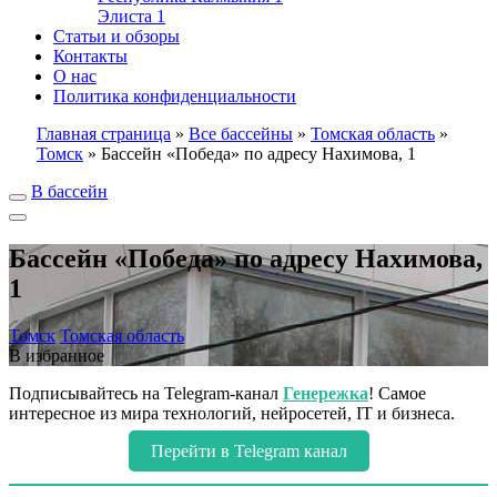
Элиста
1
Статьи и обзоры
Контакты
О нас
Политика конфиденциальности
Главная страница
»
Все бассейны
»
Томская область
»
Томск
»
Бассейн «Победа» по адресу Нахимова, 1
В бассейн
Бассейн «Победа» по адресу Нахимова,
1
Томск
Томская область
В избранное
Подписывайтесь на Telegram-канал
Генережка
! Самое
интересное из мира технологий, нейросетей, IT и бизнеса.
Перейти в Telegram канал