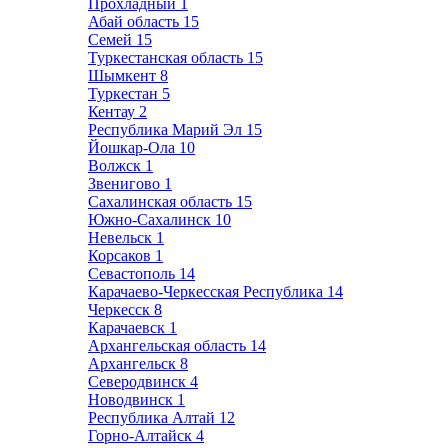
Прохладный
1
Абай область
15
Семей
15
Туркестанская область
15
Шымкент
8
Туркестан
5
Кентау
2
Республика Марий Эл
15
Йошкар-Ола
10
Волжск
1
Звенигово
1
Сахалинская область
15
Южно-Сахалинск
10
Невельск
1
Корсаков
1
Севастополь
14
Карачаево-Черкесская Республика
14
Черкесск
8
Карачаевск
1
Архангельская область
14
Архангельск
8
Северодвинск
4
Новодвинск
1
Республика Алтай
12
Горно-Алтайск
4