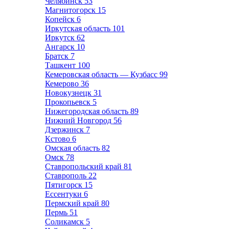
Челябинск
53
Магнитогорск
15
Копейск
6
Иркутская область
101
Иркутск
62
Ангарск
10
Братск
7
Ташкент
100
Кемеровская область — Кузбасс
99
Кемерово
36
Новокузнецк
31
Прокопьевск
5
Нижегородская область
89
Нижний Новгород
56
Дзержинск
7
Кстово
6
Омская область
82
Омск
78
Ставропольский край
81
Ставрополь
22
Пятигорск
15
Ессентуки
6
Пермский край
80
Пермь
51
Соликамск
5