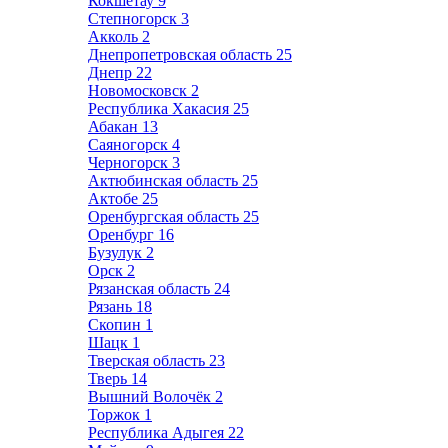
Кокшетау
9
Степногорск
3
Акколь
2
Днепропетровская область
25
Днепр
22
Новомосковск
2
Республика Хакасия
25
Абакан
13
Саяногорск
4
Черногорск
3
Актюбинская область
25
Актобе
25
Оренбургская область
25
Оренбург
16
Бузулук
2
Орск
2
Рязанская область
24
Рязань
18
Скопин
1
Шацк
1
Тверская область
23
Тверь
14
Вышний Волочёк
2
Торжок
1
Республика Адыгея
22