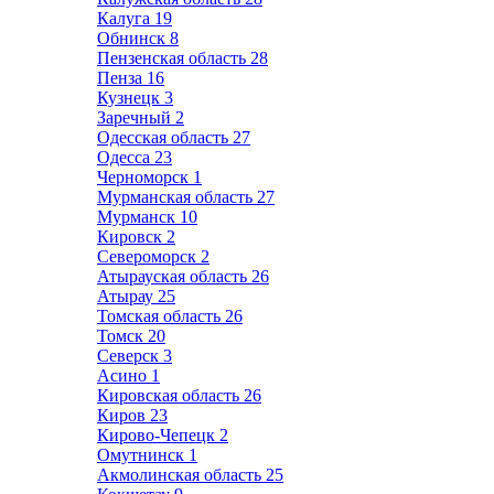
Калуга
19
Обнинск
8
Пензенская область
28
Пенза
16
Кузнецк
3
Заречный
2
Одесская область
27
Одесса
23
Черноморск
1
Мурманская область
27
Мурманск
10
Кировск
2
Североморск
2
Атырауская область
26
Атырау
25
Томская область
26
Томск
20
Северск
3
Асино
1
Кировская область
26
Киров
23
Кирово-Чепецк
2
Омутнинск
1
Акмолинская область
25