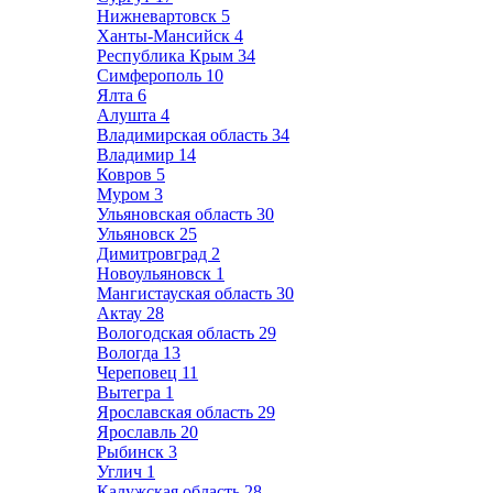
Нижневартовск
5
Ханты-Мансийск
4
Республика Крым
34
Симферополь
10
Ялта
6
Алушта
4
Владимирская область
34
Владимир
14
Ковров
5
Муром
3
Ульяновская область
30
Ульяновск
25
Димитровград
2
Новоульяновск
1
Мангистауская область
30
Актау
28
Вологодская область
29
Вологда
13
Череповец
11
Вытегра
1
Ярославская область
29
Ярославль
20
Рыбинск
3
Углич
1
Калужская область
28