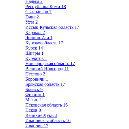
Надым
2
Республика Коми
18
Сыктывкар
7
Емва
2
Ухта
2
Иссык-Кульская область
17
Каракол
2
Чолпон-Ата
1
Курская область
17
Курск
14
Щигры
1
Курчатов
1
Новгородская область
17
Великий Новгород
11
Пестово
2
Боровичи
1
Брянская область
17
Брянск
9
Фокино
1
Мглин
1
Псковская область
16
Псков
8
Великие Луки
3
Ивановская область
16
Иваново
12