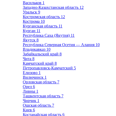
Васильков
1
Западно-Казахстанская область
12
Уральск
9
Костромская область
12
Кострома
10
Курганская область
11
Курган
11
Республика Саха (Якутия)
11
Якутск
8
Республика Северная Осетия — Алания
10
Владикавказ
10
Забайкальский край
8
Чита
8
Камчатский край
8
Петропавловск-Камчатский
5
Елизово
1
Вилючинск
1
Орловская область
7
Орел
6
Ливны
1
Ташкентская область
7
Чирчик
1
Ошская область
7
Киев
6
Костанайская область
6