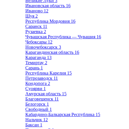
Великие Луки
3
Ивановская область
16
Иваново
12
Шуя
2
Республика Мордовия
16
Саранск
11
Рузаевка
2
Чувашская Республика — Чувашия
16
Чебоксары
12
Новочебоксарск
3
Карагандинская область
16
Караганда
13
Темиртау
2
Сарань
1
Республика Карелия
15
Петрозаводск
11
Кондопога
2
Суоярви
1
Амурская область
15
Благовещенск
11
Белогорск
1
Свободный
1
Кабардино-Балкарская Республика
15
Нальчик
12
Баксан
1