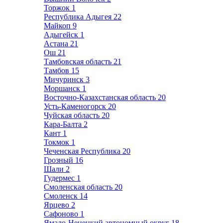
Торжок
1
Республика Адыгея
22
Майкоп
9
Адыгейск
1
Астана
21
Ош
21
Тамбовская область
21
Тамбов
15
Мичуринск
3
Моршанск
1
Восточно-Казахстанская область
20
Усть-Каменогорск
20
Чуйская область
20
Кара-Балта
2
Кант
1
Токмок
1
Чеченская Республика
20
Грозный
16
Шали
2
Гудермес
1
Смоленская область
20
Смоленск
14
Ярцево
2
Сафоново
1
Ямало-Ненецкий автономный округ
18