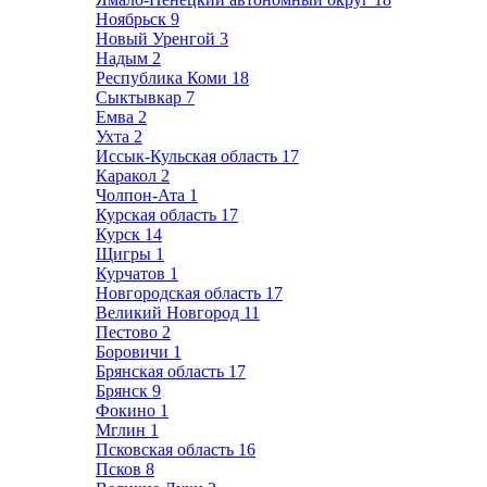
Ноябрьск
9
Новый Уренгой
3
Надым
2
Республика Коми
18
Сыктывкар
7
Емва
2
Ухта
2
Иссык-Кульская область
17
Каракол
2
Чолпон-Ата
1
Курская область
17
Курск
14
Щигры
1
Курчатов
1
Новгородская область
17
Великий Новгород
11
Пестово
2
Боровичи
1
Брянская область
17
Брянск
9
Фокино
1
Мглин
1
Псковская область
16
Псков
8