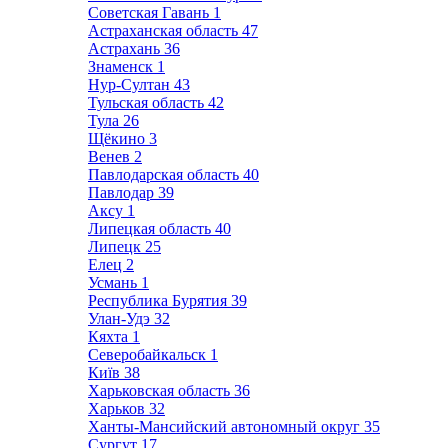
Советская Гавань
1
Астраханская область
47
Астрахань
36
Знаменск
1
Нур-Султан
43
Тульская область
42
Тула
26
Щёкино
3
Венев
2
Павлодарская область
40
Павлодар
39
Аксу
1
Липецкая область
40
Липецк
25
Елец
2
Усмань
1
Республика Бурятия
39
Улан-Удэ
32
Кяхта
1
Северобайкальск
1
Київ
38
Харьковская область
36
Харьков
32
Ханты-Мансийский автономный округ
35
Сургут
17