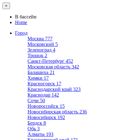
×
В бассейн
Home
Город
Москва
777
Московский
5
Зеленоград
4
Троицк
2
Санкт-Петербург
452
Московская область
342
Балашиха
21
Химки
17
Красногорск
17
Краснодарский край
323
Краснодар
142
Сочи
50
Новороссийск
15
Новосибирская область
236
Новосибирск
192
Бердск
8
Обь
3
Алматы
193
Красноярский край
171