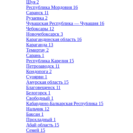
Шуя
2
Республика Мордовия
16
Саранск
11
Рузаевка
2
Чувашская Республика — Чувашия
16
Чебоксары
12
Новочебоксарск
3
Карагандинская область
16
Караганда
13
Темиртау
2
Сарань
1
Республика Карелия
15
Петрозаводск
11
Кондопога
2
Суоярви
1
Амурская область
15
Благовещенск
11
Белогорск
1
Свободный
1
Кабардино-Балкарская Республика
15
Нальчик
12
Баксан
1
Прохладный
1
Абай область
15
Семей
15