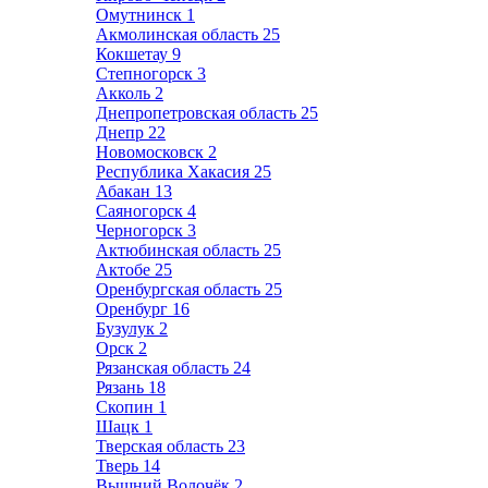
Омутнинск
1
Акмолинская область
25
Кокшетау
9
Степногорск
3
Акколь
2
Днепропетровская область
25
Днепр
22
Новомосковск
2
Республика Хакасия
25
Абакан
13
Саяногорск
4
Черногорск
3
Актюбинская область
25
Актобе
25
Оренбургская область
25
Оренбург
16
Бузулук
2
Орск
2
Рязанская область
24
Рязань
18
Скопин
1
Шацк
1
Тверская область
23
Тверь
14
Вышний Волочёк
2