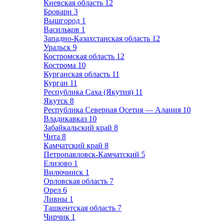
Киевская область
12
Бровари
3
Вышгород
1
Васильков
1
Западно-Казахстанская область
12
Уральск
9
Костромская область
12
Кострома
10
Курганская область
11
Курган
11
Республика Саха (Якутия)
11
Якутск
8
Республика Северная Осетия — Алания
10
Владикавказ
10
Забайкальский край
8
Чита
8
Камчатский край
8
Петропавловск-Камчатский
5
Елизово
1
Вилючинск
1
Орловская область
7
Орел
6
Ливны
1
Ташкентская область
7
Чирчик
1