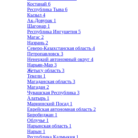
Костанай
6
Республика Тыва
6
Кызыл
4
Ак-Довурак
1
Шагонар
1
Республика Ингушетия
5
Магас
2
Назрань
2
Северо-Казахстанская область
4
Петропавловск
3
Ненецкий автономный округ
4
Нарьян-Мар
3
Жетысу область
3
Текели
1
Магаданская область
3
Магадан
2
Чувашская Республика
3
Алатырь
1
Мариинский Посад
1
Еврейская автономная область
2
Биробиджан
1
Облучье
1
Нарынская область
1
Нарын
1
Республика Калмыкия
1