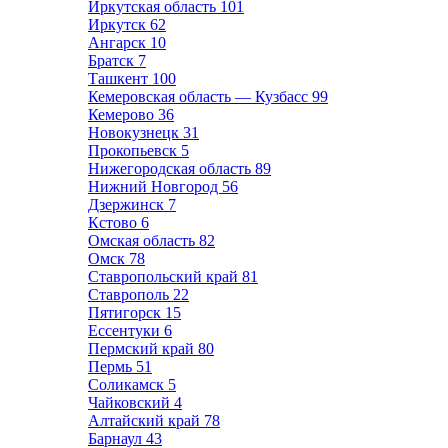
Иркутская область
101
Иркутск
62
Ангарск
10
Братск
7
Ташкент
100
Кемеровская область — Кузбасс
99
Кемерово
36
Новокузнецк
31
Прокопьевск
5
Нижегородская область
89
Нижний Новгород
56
Дзержинск
7
Кстово
6
Омская область
82
Омск
78
Ставропольский край
81
Ставрополь
22
Пятигорск
15
Ессентуки
6
Пермский край
80
Пермь
51
Соликамск
5
Чайковский
4
Алтайский край
78
Барнаул
43