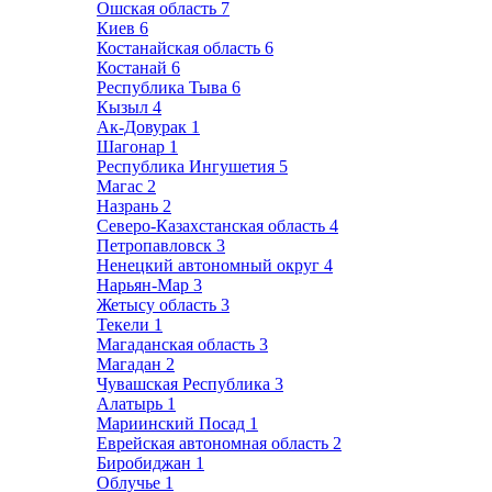
Ошская область
7
Киев
6
Костанайская область
6
Костанай
6
Республика Тыва
6
Кызыл
4
Ак-Довурак
1
Шагонар
1
Республика Ингушетия
5
Магас
2
Назрань
2
Северо-Казахстанская область
4
Петропавловск
3
Ненецкий автономный округ
4
Нарьян-Мар
3
Жетысу область
3
Текели
1
Магаданская область
3
Магадан
2
Чувашская Республика
3
Алатырь
1
Мариинский Посад
1
Еврейская автономная область
2
Биробиджан
1
Облучье
1