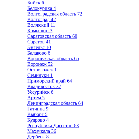
Бийск
6
Белокуриха
4
Волгоградская область
72
Волгоград
42
Волжский
11
Камышин
3
Саратовская область
68
Саратов
41
Энгельс
10
Балаково
6
Воронежская область
65
Воронеж
52
Острогожск
1
Семилуки
1
Приморский край
64
Владивосток
37
Уссурийск
6
Артем
5
Ленинградская область
64
Гатчина
9
Выборг
5
Кудрово
4
Республика Дагестан
63
Махачкала
36
Дербент
8