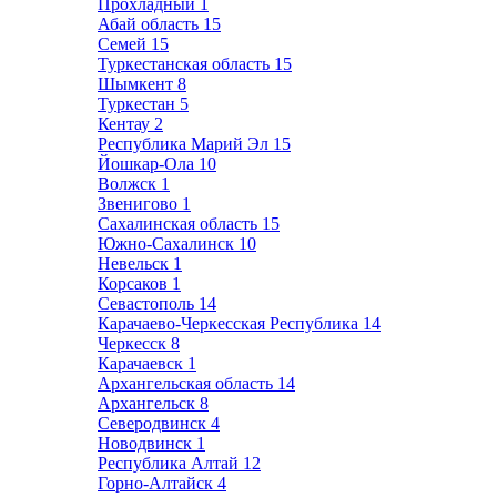
Прохладный
1
Абай область
15
Семей
15
Туркестанская область
15
Шымкент
8
Туркестан
5
Кентау
2
Республика Марий Эл
15
Йошкар-Ола
10
Волжск
1
Звенигово
1
Сахалинская область
15
Южно-Сахалинск
10
Невельск
1
Корсаков
1
Севастополь
14
Карачаево-Черкесская Республика
14
Черкесск
8
Карачаевск
1
Архангельская область
14
Архангельск
8
Северодвинск
4
Новодвинск
1
Республика Алтай
12
Горно-Алтайск
4