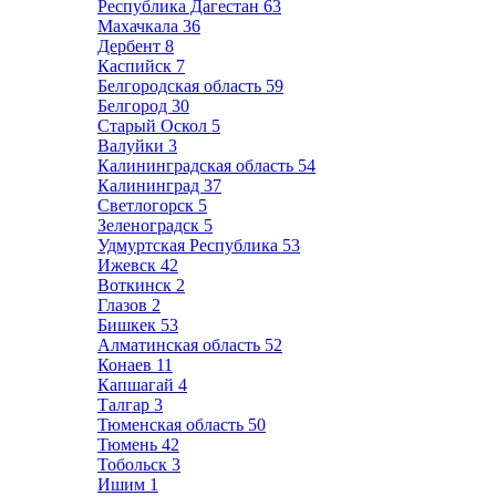
Республика Дагестан
63
Махачкала
36
Дербент
8
Каспийск
7
Белгородская область
59
Белгород
30
Старый Оскол
5
Валуйки
3
Калининградская область
54
Калининград
37
Светлогорск
5
Зеленоградск
5
Удмуртская Республика
53
Ижевск
42
Воткинск
2
Глазов
2
Бишкек
53
Алматинская область
52
Конаев
11
Капшагай
4
Талгар
3
Тюменская область
50
Тюмень
42
Тобольск
3
Ишим
1