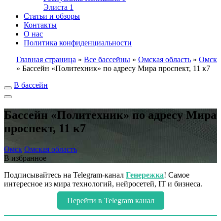
Элиста
1
Статьи и обзоры
Контакты
О нас
Политика конфиденциальности
Главная страница
»
Все бассейны
»
Омская область
»
Омск
»
Бассейн «Политехник» по адресу Мира проспект, 11 к7
В бассейн
Бассейн «Политехник» по адресу Мира
проспект, 11 к7
Омск
Омская область
В избранное
Подписывайтесь на Telegram-канал
Генережка
! Самое
интересное из мира технологий, нейросетей, IT и бизнеса.
Перейти в Telegram канал