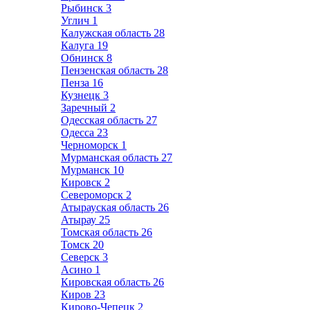
Рыбинск
3
Углич
1
Калужская область
28
Калуга
19
Обнинск
8
Пензенская область
28
Пенза
16
Кузнецк
3
Заречный
2
Одесская область
27
Одесса
23
Черноморск
1
Мурманская область
27
Мурманск
10
Кировск
2
Североморск
2
Атырауская область
26
Атырау
25
Томская область
26
Томск
20
Северск
3
Асино
1
Кировская область
26
Киров
23
Кирово-Чепецк
2