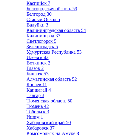
Каспийск
7
Белгородская область
59
Белгород
30
Старый Оскол
5
Валуйки
3
Калининградская область
54
Калининград
37
Светлогорск
5
Зеленоградск
5
Удмуртская Республика
53
Ижевск
42
Воткинск
2
Глазов
2
Бишкек
53
Алматинская область
52
Конаев
11
Капшагай
4
Талгар
3
Тюменская область
50
Тюмень
42
Тобольск
3
Ишим
1
Хабаровский край
50
Хабаровск
37
Комсомольск-на-Амуре
8