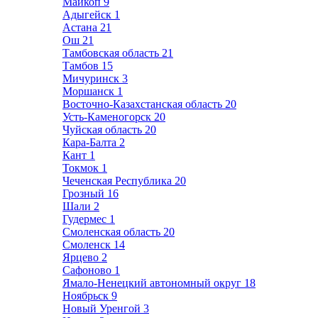
Майкоп
9
Адыгейск
1
Астана
21
Ош
21
Тамбовская область
21
Тамбов
15
Мичуринск
3
Моршанск
1
Восточно-Казахстанская область
20
Усть-Каменогорск
20
Чуйская область
20
Кара-Балта
2
Кант
1
Токмок
1
Чеченская Республика
20
Грозный
16
Шали
2
Гудермес
1
Смоленская область
20
Смоленск
14
Ярцево
2
Сафоново
1
Ямало-Ненецкий автономный округ
18
Ноябрьск
9
Новый Уренгой
3