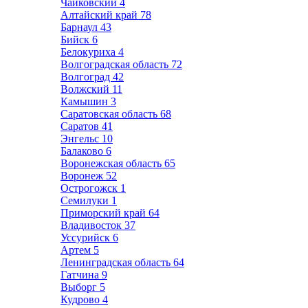
Чайковский
4
Алтайский край
78
Барнаул
43
Бийск
6
Белокуриха
4
Волгоградская область
72
Волгоград
42
Волжский
11
Камышин
3
Саратовская область
68
Саратов
41
Энгельс
10
Балаково
6
Воронежская область
65
Воронеж
52
Острогожск
1
Семилуки
1
Приморский край
64
Владивосток
37
Уссурийск
6
Артем
5
Ленинградская область
64
Гатчина
9
Выборг
5
Кудрово
4