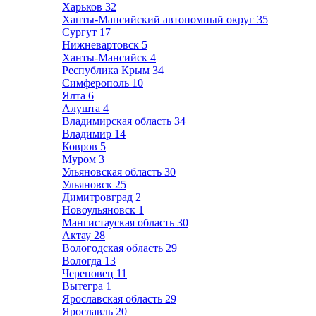
Харьков
32
Ханты-Мансийский автономный округ
35
Сургут
17
Нижневартовск
5
Ханты-Мансийск
4
Республика Крым
34
Симферополь
10
Ялта
6
Алушта
4
Владимирская область
34
Владимир
14
Ковров
5
Муром
3
Ульяновская область
30
Ульяновск
25
Димитровград
2
Новоульяновск
1
Мангистауская область
30
Актау
28
Вологодская область
29
Вологда
13
Череповец
11
Вытегра
1
Ярославская область
29
Ярославль
20