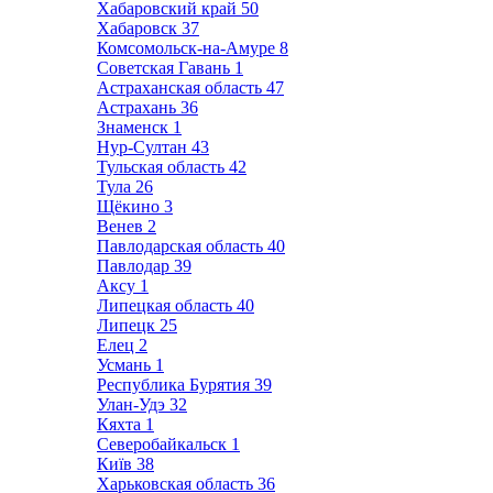
Хабаровский край
50
Хабаровск
37
Комсомольск-на-Амуре
8
Советская Гавань
1
Астраханская область
47
Астрахань
36
Знаменск
1
Нур-Султан
43
Тульская область
42
Тула
26
Щёкино
3
Венев
2
Павлодарская область
40
Павлодар
39
Аксу
1
Липецкая область
40
Липецк
25
Елец
2
Усмань
1
Республика Бурятия
39
Улан-Удэ
32
Кяхта
1
Северобайкальск
1
Київ
38
Харьковская область
36