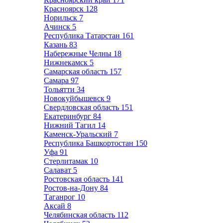
Красноярск
128
Норильск
7
Ачинск
5
Республика Татарстан
161
Казань
83
Набережные Челны
18
Нижнекамск
5
Самарская область
157
Самара
97
Тольятти
34
Новокуйбышевск
9
Свердловская область
151
Екатеринбург
84
Нижний Тагил
14
Каменск-Уральский
7
Республика Башкортостан
150
Уфа
91
Стерлитамак
10
Салават
5
Ростовская область
141
Ростов-на-Дону
84
Таганрог
10
Аксай
8
Челябинская область
112