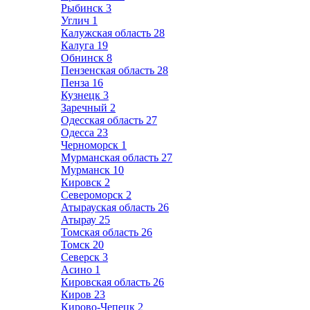
Рыбинск
3
Углич
1
Калужская область
28
Калуга
19
Обнинск
8
Пензенская область
28
Пенза
16
Кузнецк
3
Заречный
2
Одесская область
27
Одесса
23
Черноморск
1
Мурманская область
27
Мурманск
10
Кировск
2
Североморск
2
Атырауская область
26
Атырау
25
Томская область
26
Томск
20
Северск
3
Асино
1
Кировская область
26
Киров
23
Кирово-Чепецк
2