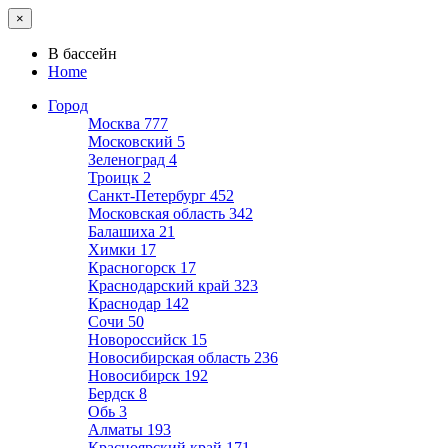
×
В бассейн
Home
Город
Москва
777
Московский
5
Зеленоград
4
Троицк
2
Санкт-Петербург
452
Московская область
342
Балашиха
21
Химки
17
Красногорск
17
Краснодарский край
323
Краснодар
142
Сочи
50
Новороссийск
15
Новосибирская область
236
Новосибирск
192
Бердск
8
Обь
3
Алматы
193
Красноярский край
171