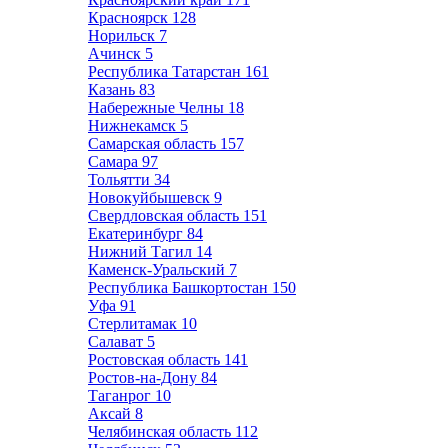
Красноярск
128
Норильск
7
Ачинск
5
Республика Татарстан
161
Казань
83
Набережные Челны
18
Нижнекамск
5
Самарская область
157
Самара
97
Тольятти
34
Новокуйбышевск
9
Свердловская область
151
Екатеринбург
84
Нижний Тагил
14
Каменск-Уральский
7
Республика Башкортостан
150
Уфа
91
Стерлитамак
10
Салават
5
Ростовская область
141
Ростов-на-Дону
84
Таганрог
10
Аксай
8
Челябинская область
112