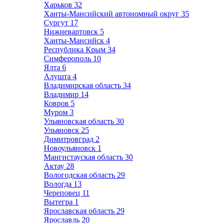
Харьков
32
Ханты-Мансийский автономный округ
35
Сургут
17
Нижневартовск
5
Ханты-Мансийск
4
Республика Крым
34
Симферополь
10
Ялта
6
Алушта
4
Владимирская область
34
Владимир
14
Ковров
5
Муром
3
Ульяновская область
30
Ульяновск
25
Димитровград
2
Новоульяновск
1
Мангистауская область
30
Актау
28
Вологодская область
29
Вологда
13
Череповец
11
Вытегра
1
Ярославская область
29
Ярославль
20