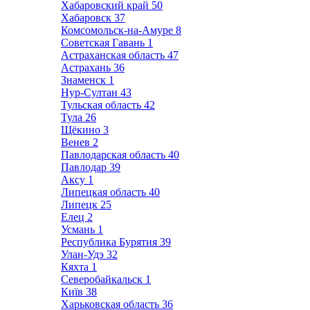
Хабаровский край
50
Хабаровск
37
Комсомольск-на-Амуре
8
Советская Гавань
1
Астраханская область
47
Астрахань
36
Знаменск
1
Нур-Султан
43
Тульская область
42
Тула
26
Щёкино
3
Венев
2
Павлодарская область
40
Павлодар
39
Аксу
1
Липецкая область
40
Липецк
25
Елец
2
Усмань
1
Республика Бурятия
39
Улан-Удэ
32
Кяхта
1
Северобайкальск
1
Київ
38
Харьковская область
36