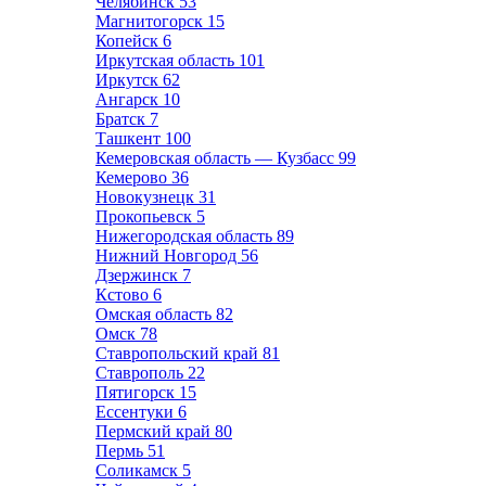
Челябинск
53
Магнитогорск
15
Копейск
6
Иркутская область
101
Иркутск
62
Ангарск
10
Братск
7
Ташкент
100
Кемеровская область — Кузбасс
99
Кемерово
36
Новокузнецк
31
Прокопьевск
5
Нижегородская область
89
Нижний Новгород
56
Дзержинск
7
Кстово
6
Омская область
82
Омск
78
Ставропольский край
81
Ставрополь
22
Пятигорск
15
Ессентуки
6
Пермский край
80
Пермь
51
Соликамск
5