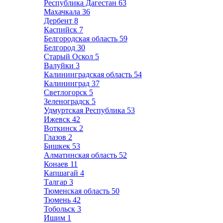
Республика Дагестан
63
Махачкала
36
Дербент
8
Каспийск
7
Белгородская область
59
Белгород
30
Старый Оскол
5
Валуйки
3
Калининградская область
54
Калининград
37
Светлогорск
5
Зеленоградск
5
Удмуртская Республика
53
Ижевск
42
Воткинск
2
Глазов
2
Бишкек
53
Алматинская область
52
Конаев
11
Капшагай
4
Талгар
3
Тюменская область
50
Тюмень
42
Тобольск
3
Ишим
1