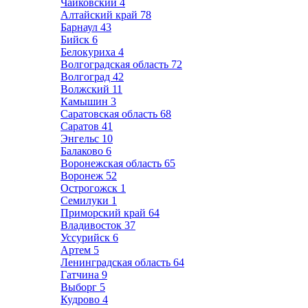
Чайковский
4
Алтайский край
78
Барнаул
43
Бийск
6
Белокуриха
4
Волгоградская область
72
Волгоград
42
Волжский
11
Камышин
3
Саратовская область
68
Саратов
41
Энгельс
10
Балаково
6
Воронежская область
65
Воронеж
52
Острогожск
1
Семилуки
1
Приморский край
64
Владивосток
37
Уссурийск
6
Артем
5
Ленинградская область
64
Гатчина
9
Выборг
5
Кудрово
4