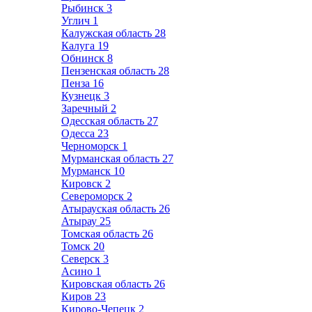
Рыбинск
3
Углич
1
Калужская область
28
Калуга
19
Обнинск
8
Пензенская область
28
Пенза
16
Кузнецк
3
Заречный
2
Одесская область
27
Одесса
23
Черноморск
1
Мурманская область
27
Мурманск
10
Кировск
2
Североморск
2
Атырауская область
26
Атырау
25
Томская область
26
Томск
20
Северск
3
Асино
1
Кировская область
26
Киров
23
Кирово-Чепецк
2