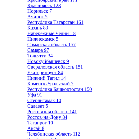
Красноярск
128
Норильск
7
Ачинск
5
Республика Татарстан
161
Казань
83
Набережные Челны
18
Нижнекамск
5
Самарская область
157
Самара
97
Тольятти
34
Новокуйбышевск
9
Свердловская область
151
Екатеринбург
84
Нижний Тагил
14
Каменск-Уральский
7
Республика Башкортостан
150
Уфа
91
Стерлитамак
10
Салават
5
Ростовская область
141
Ростов-на-Дону
84
Таганрог
10
Аксай
8
Челябинская область
112