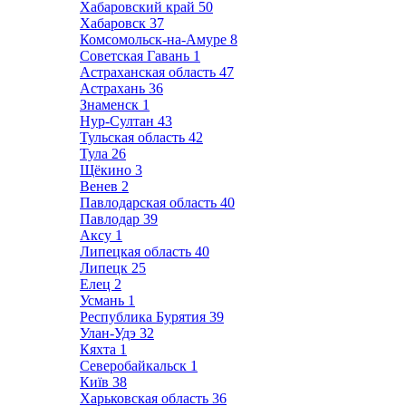
Хабаровский край
50
Хабаровск
37
Комсомольск-на-Амуре
8
Советская Гавань
1
Астраханская область
47
Астрахань
36
Знаменск
1
Нур-Султан
43
Тульская область
42
Тула
26
Щёкино
3
Венев
2
Павлодарская область
40
Павлодар
39
Аксу
1
Липецкая область
40
Липецк
25
Елец
2
Усмань
1
Республика Бурятия
39
Улан-Удэ
32
Кяхта
1
Северобайкальск
1
Київ
38
Харьковская область
36