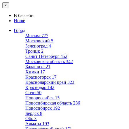
×
В бассейн
Home
Город
Москва
777
Московский
5
Зеленоград
4
Троицк
2
Санкт-Петербург
452
Московская область
342
Балашиха
21
Химки
17
Красногорск
17
Краснодарский край
323
Краснодар
142
Сочи
50
Новороссийск
15
Новосибирская область
236
Новосибирск
192
Бердск
8
Обь
3
Алматы
193
Красноярский край
171