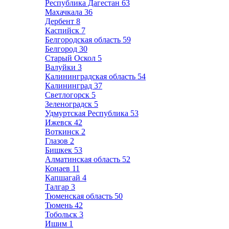
Республика Дагестан
63
Махачкала
36
Дербент
8
Каспийск
7
Белгородская область
59
Белгород
30
Старый Оскол
5
Валуйки
3
Калининградская область
54
Калининград
37
Светлогорск
5
Зеленоградск
5
Удмуртская Республика
53
Ижевск
42
Воткинск
2
Глазов
2
Бишкек
53
Алматинская область
52
Конаев
11
Капшагай
4
Талгар
3
Тюменская область
50
Тюмень
42
Тобольск
3
Ишим
1