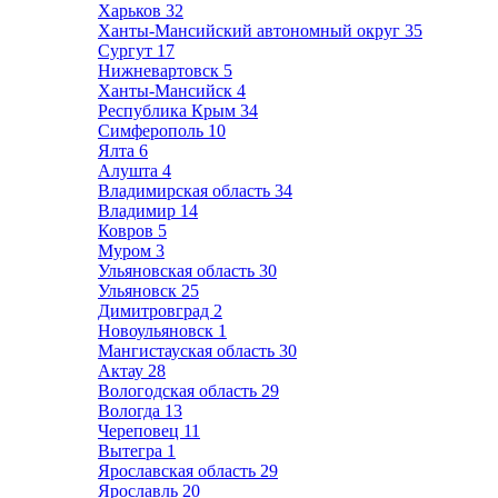
Харьков
32
Ханты-Мансийский автономный округ
35
Сургут
17
Нижневартовск
5
Ханты-Мансийск
4
Республика Крым
34
Симферополь
10
Ялта
6
Алушта
4
Владимирская область
34
Владимир
14
Ковров
5
Муром
3
Ульяновская область
30
Ульяновск
25
Димитровград
2
Новоульяновск
1
Мангистауская область
30
Актау
28
Вологодская область
29
Вологда
13
Череповец
11
Вытегра
1
Ярославская область
29
Ярославль
20