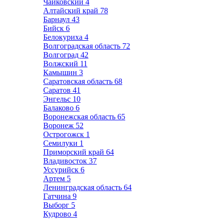
Чайковский
4
Алтайский край
78
Барнаул
43
Бийск
6
Белокуриха
4
Волгоградская область
72
Волгоград
42
Волжский
11
Камышин
3
Саратовская область
68
Саратов
41
Энгельс
10
Балаково
6
Воронежская область
65
Воронеж
52
Острогожск
1
Семилуки
1
Приморский край
64
Владивосток
37
Уссурийск
6
Артем
5
Ленинградская область
64
Гатчина
9
Выборг
5
Кудрово
4