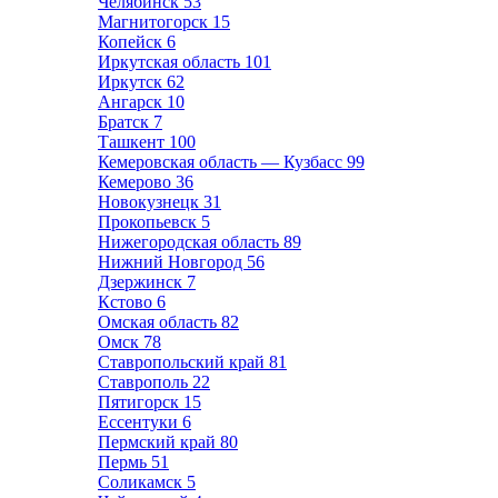
Челябинск
53
Магнитогорск
15
Копейск
6
Иркутская область
101
Иркутск
62
Ангарск
10
Братск
7
Ташкент
100
Кемеровская область — Кузбасс
99
Кемерово
36
Новокузнецк
31
Прокопьевск
5
Нижегородская область
89
Нижний Новгород
56
Дзержинск
7
Кстово
6
Омская область
82
Омск
78
Ставропольский край
81
Ставрополь
22
Пятигорск
15
Ессентуки
6
Пермский край
80
Пермь
51
Соликамск
5