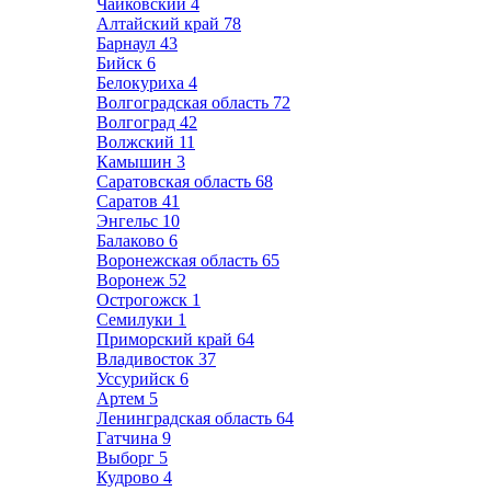
Чайковский
4
Алтайский край
78
Барнаул
43
Бийск
6
Белокуриха
4
Волгоградская область
72
Волгоград
42
Волжский
11
Камышин
3
Саратовская область
68
Саратов
41
Энгельс
10
Балаково
6
Воронежская область
65
Воронеж
52
Острогожск
1
Семилуки
1
Приморский край
64
Владивосток
37
Уссурийск
6
Артем
5
Ленинградская область
64
Гатчина
9
Выборг
5
Кудрово
4