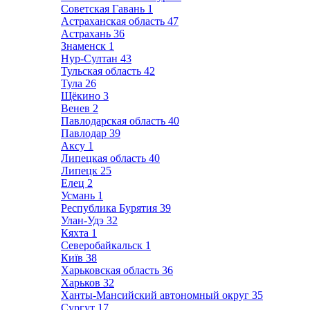
Советская Гавань
1
Астраханская область
47
Астрахань
36
Знаменск
1
Нур-Султан
43
Тульская область
42
Тула
26
Щёкино
3
Венев
2
Павлодарская область
40
Павлодар
39
Аксу
1
Липецкая область
40
Липецк
25
Елец
2
Усмань
1
Республика Бурятия
39
Улан-Удэ
32
Кяхта
1
Северобайкальск
1
Київ
38
Харьковская область
36
Харьков
32
Ханты-Мансийский автономный округ
35
Сургут
17