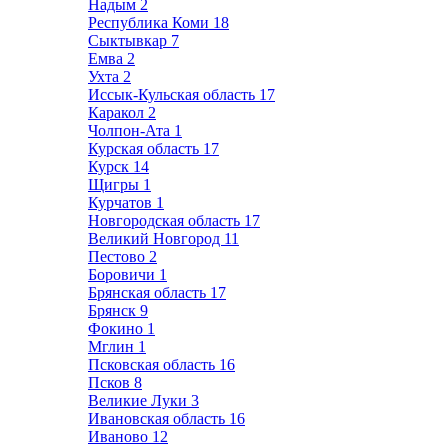
Надым
2
Республика Коми
18
Сыктывкар
7
Емва
2
Ухта
2
Иссык-Кульская область
17
Каракол
2
Чолпон-Ата
1
Курская область
17
Курск
14
Щигры
1
Курчатов
1
Новгородская область
17
Великий Новгород
11
Пестово
2
Боровичи
1
Брянская область
17
Брянск
9
Фокино
1
Мглин
1
Псковская область
16
Псков
8
Великие Луки
3
Ивановская область
16
Иваново
12