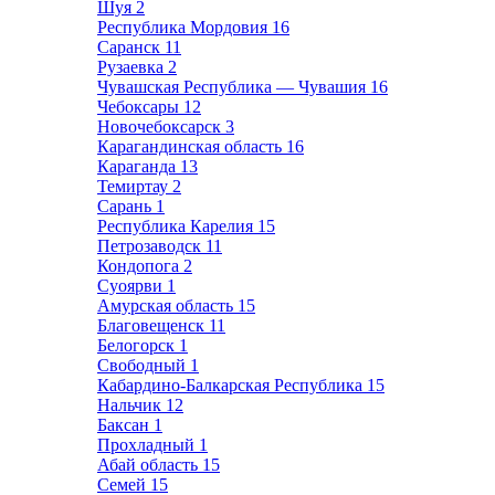
Шуя
2
Республика Мордовия
16
Саранск
11
Рузаевка
2
Чувашская Республика — Чувашия
16
Чебоксары
12
Новочебоксарск
3
Карагандинская область
16
Караганда
13
Темиртау
2
Сарань
1
Республика Карелия
15
Петрозаводск
11
Кондопога
2
Суоярви
1
Амурская область
15
Благовещенск
11
Белогорск
1
Свободный
1
Кабардино-Балкарская Республика
15
Нальчик
12
Баксан
1
Прохладный
1
Абай область
15
Семей
15