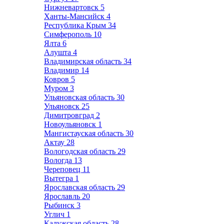
Нижневартовск
5
Ханты-Мансийск
4
Республика Крым
34
Симферополь
10
Ялта
6
Алушта
4
Владимирская область
34
Владимир
14
Ковров
5
Муром
3
Ульяновская область
30
Ульяновск
25
Димитровград
2
Новоульяновск
1
Мангистауская область
30
Актау
28
Вологодская область
29
Вологда
13
Череповец
11
Вытегра
1
Ярославская область
29
Ярославль
20
Рыбинск
3
Углич
1
Калужская область
28