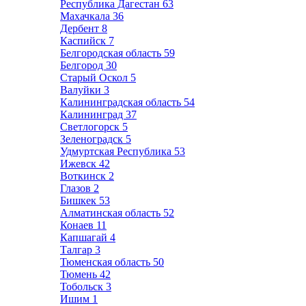
Республика Дагестан
63
Махачкала
36
Дербент
8
Каспийск
7
Белгородская область
59
Белгород
30
Старый Оскол
5
Валуйки
3
Калининградская область
54
Калининград
37
Светлогорск
5
Зеленоградск
5
Удмуртская Республика
53
Ижевск
42
Воткинск
2
Глазов
2
Бишкек
53
Алматинская область
52
Конаев
11
Капшагай
4
Талгар
3
Тюменская область
50
Тюмень
42
Тобольск
3
Ишим
1