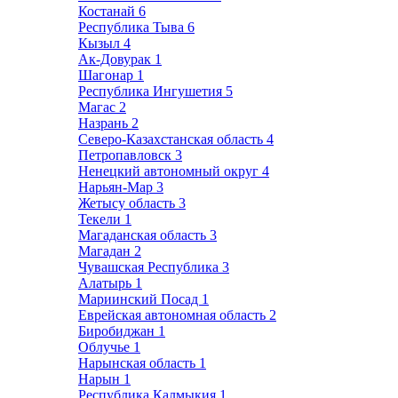
Костанай
6
Республика Тыва
6
Кызыл
4
Ак-Довурак
1
Шагонар
1
Республика Ингушетия
5
Магас
2
Назрань
2
Северо-Казахстанская область
4
Петропавловск
3
Ненецкий автономный округ
4
Нарьян-Мар
3
Жетысу область
3
Текели
1
Магаданская область
3
Магадан
2
Чувашская Республика
3
Алатырь
1
Мариинский Посад
1
Еврейская автономная область
2
Биробиджан
1
Облучье
1
Нарынская область
1
Нарын
1
Республика Калмыкия
1