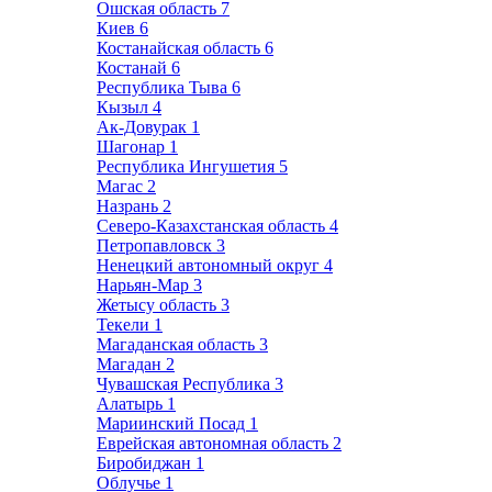
Ошская область
7
Киев
6
Костанайская область
6
Костанай
6
Республика Тыва
6
Кызыл
4
Ак-Довурак
1
Шагонар
1
Республика Ингушетия
5
Магас
2
Назрань
2
Северо-Казахстанская область
4
Петропавловск
3
Ненецкий автономный округ
4
Нарьян-Мар
3
Жетысу область
3
Текели
1
Магаданская область
3
Магадан
2
Чувашская Республика
3
Алатырь
1
Мариинский Посад
1
Еврейская автономная область
2
Биробиджан
1
Облучье
1