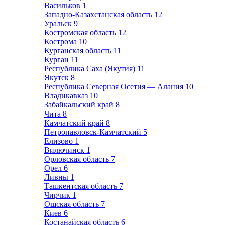
Васильков
1
Западно-Казахстанская область
12
Уральск
9
Костромская область
12
Кострома
10
Курганская область
11
Курган
11
Республика Саха (Якутия)
11
Якутск
8
Республика Северная Осетия — Алания
10
Владикавказ
10
Забайкальский край
8
Чита
8
Камчатский край
8
Петропавловск-Камчатский
5
Елизово
1
Вилючинск
1
Орловская область
7
Орел
6
Ливны
1
Ташкентская область
7
Чирчик
1
Ошская область
7
Киев
6
Костанайская область
6