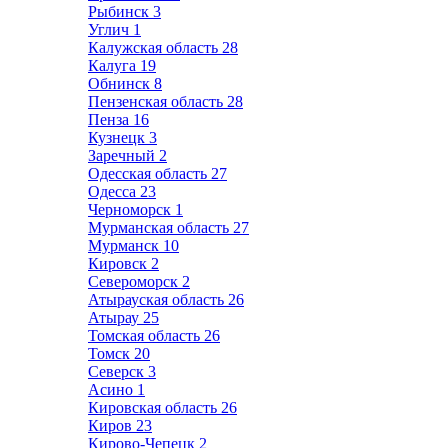
Рыбинск
3
Углич
1
Калужская область
28
Калуга
19
Обнинск
8
Пензенская область
28
Пенза
16
Кузнецк
3
Заречный
2
Одесская область
27
Одесса
23
Черноморск
1
Мурманская область
27
Мурманск
10
Кировск
2
Североморск
2
Атырауская область
26
Атырау
25
Томская область
26
Томск
20
Северск
3
Асино
1
Кировская область
26
Киров
23
Кирово-Чепецк
2