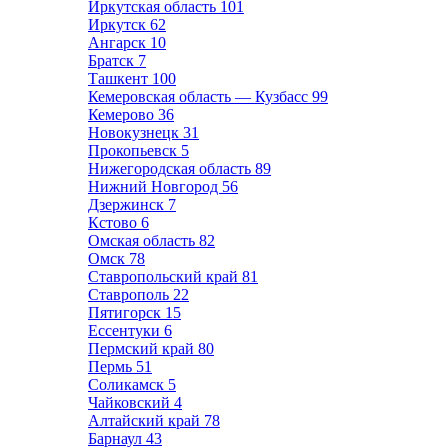
Иркутская область
101
Иркутск
62
Ангарск
10
Братск
7
Ташкент
100
Кемеровская область — Кузбасс
99
Кемерово
36
Новокузнецк
31
Прокопьевск
5
Нижегородская область
89
Нижний Новгород
56
Дзержинск
7
Кстово
6
Омская область
82
Омск
78
Ставропольский край
81
Ставрополь
22
Пятигорск
15
Ессентуки
6
Пермский край
80
Пермь
51
Соликамск
5
Чайковский
4
Алтайский край
78
Барнаул
43