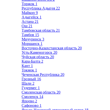
Торжок
1
Республика Адыгея
22
Майкоп
9
Адыгейск
1
Астана
21
Ош
21
Тамбовская область
21
Тамбов
15
Мичуринск
3
Моршанск
1
Восточно-Казахстанская область
20
Усть-Каменогорск
20
Чуйская область
20
Кара-Балта
2
Кант
1
Токмок
1
Чеченская Республика
20
Грозный
16
Шали
2
Гудермес
1
Смоленская область
20
Смоленск
14
Ярцево
2
Сафоново
1
Ямало-Ненецкий автономный округ
18