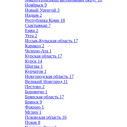
Ноябрьск
9
Новый Уренгой
3
Надым
2
Республика Коми
18
Сыктывкар
7
Емва
2
Ухта
2
Иссык-Кульская область
17
Каракол
2
Чолпон-Ата
1
Курская область
17
Курск
14
Щигры
1
Курчатов
1
Новгородская область
17
Великий Новгород
11
Пестово
2
Боровичи
1
Брянская область
17
Брянск
9
Фокино
1
Мглин
1
Псковская область
16
Псков
8