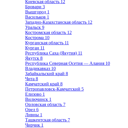
Киевская область
12
Бровари
3
Вышгород
1
Васильков
1
Западно-Казахстанская область
12
Уральск
9
Костромская область
12
Кострома
10
Курганская область
11
Курган
11
Республика Саха (Якутия)
11
Якутск
8
Республика Северная Осетия — Алания
10
Владикавказ
10
Забайкальский край
8
Чита
8
Камчатский край
8
Петропавловск-Камчатский
5
Елизово
1
Вилючинск
1
Орловская область
7
Орел
6
Ливны
1
Ташкентская область
7
Чирчик
1