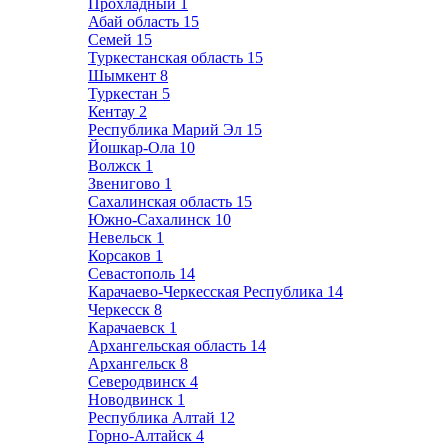
Прохладный
1
Абай область
15
Семей
15
Туркестанская область
15
Шымкент
8
Туркестан
5
Кентау
2
Республика Марий Эл
15
Йошкар-Ола
10
Волжск
1
Звенигово
1
Сахалинская область
15
Южно-Сахалинск
10
Невельск
1
Корсаков
1
Севастополь
14
Карачаево-Черкесская Республика
14
Черкесск
8
Карачаевск
1
Архангельская область
14
Архангельск
8
Северодвинск
4
Новодвинск
1
Республика Алтай
12
Горно-Алтайск
4