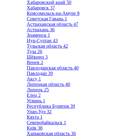
Хабаровский край
50
Хабаровск
37
Комсомольск-на-Амуре
8
Советская Гавань
1
Астраханская область
47
Астрахань
36
Знаменск
1
Нур-Султан
43
Тульская область
42
Тула
26
Щёкино
3
Венев
2
Павлодарская область
40
Павлодар
39
Аксу
1
Липецкая область
40
Липецк
25
Елец
2
Усмань
1
Республика Бурятия
39
Улан-Удэ
32
Кяхта
1
Северобайкальск
1
Київ
38
Харьковская область
36