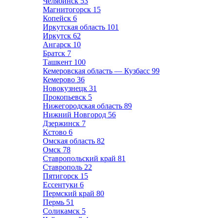
Челябинск
53
Магнитогорск
15
Копейск
6
Иркутская область
101
Иркутск
62
Ангарск
10
Братск
7
Ташкент
100
Кемеровская область — Кузбасс
99
Кемерово
36
Новокузнецк
31
Прокопьевск
5
Нижегородская область
89
Нижний Новгород
56
Дзержинск
7
Кстово
6
Омская область
82
Омск
78
Ставропольский край
81
Ставрополь
22
Пятигорск
15
Ессентуки
6
Пермский край
80
Пермь
51
Соликамск
5