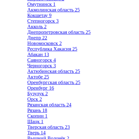
Омутнинск
1
Акмолинская область
25
Кокшетау
9
Степногорск
3
Акколь
2
Днепропетровская область
25
Днепр
22
Новомосковск
2
Республика Хакасия
25
Абакан
13
Саяногорск
4
Черногорск
3
Актюбинская область
25
Актобе
25
Оренбургская область
25
Оренбург
16
Бузулук
2
Орск
2
Рязанская область
24
Рязань
18
Скопин
1
Шацк
1
Тверская область
23
Тверь
14
Вышний Волочёк
2