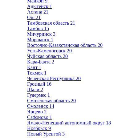
Майкоп
9
Адыгейск
1
Астана
21
Ош
21
Тамбовская область
21
Тамбов
15
Мичуринск
3
Моршанск
1
Восточно-Казахстанская область
20
Усть-Каменогорск
20
Чуйская область
20
Кара-Балта
2
Кант
1
Токмок
1
Чеченская Республика
20
Грозный
16
Шали
2
Гудермес
1
Смоленская область
20
Смоленск
14
Ярцево
2
Сафоново
1
Ямало-Ненецкий автономный округ
18
Ноябрьск
9
Новый Уренгой
3