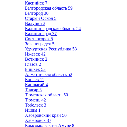
Каспийск
7
Белгородская область
59
Белгород
30
Старый Оскол
5
Валуйки
3
Калининградская область
54
Калининград
37
Светлогорск
5
Зеленоградск
5
Удмуртская Республика
53
Ижевск
42
Воткинск
2
Глазов
2
Бишкек
53
Алматинская область
52
Конаев
11
Капшагай
4
Талгар
3
Тюменская область
50
Тюмень
42
Тобольск
3
Ишим
1
Хабаровский край
50
Хабаровск
37
Комсомольск-на-Амуре
8