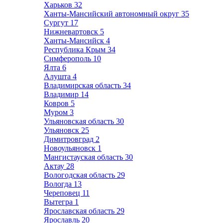
Харьков
32
Ханты-Мансийский автономный округ
35
Сургут
17
Нижневартовск
5
Ханты-Мансийск
4
Республика Крым
34
Симферополь
10
Ялта
6
Алушта
4
Владимирская область
34
Владимир
14
Ковров
5
Муром
3
Ульяновская область
30
Ульяновск
25
Димитровград
2
Новоульяновск
1
Мангистауская область
30
Актау
28
Вологодская область
29
Вологда
13
Череповец
11
Вытегра
1
Ярославская область
29
Ярославль
20