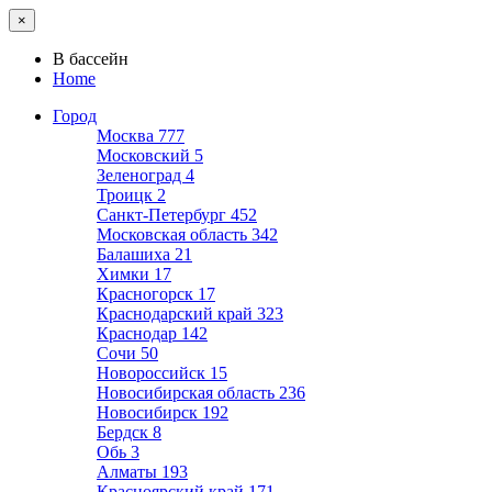
×
В бассейн
Home
Город
Москва
777
Московский
5
Зеленоград
4
Троицк
2
Санкт-Петербург
452
Московская область
342
Балашиха
21
Химки
17
Красногорск
17
Краснодарский край
323
Краснодар
142
Сочи
50
Новороссийск
15
Новосибирская область
236
Новосибирск
192
Бердск
8
Обь
3
Алматы
193
Красноярский край
171