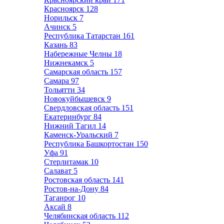
Красноярск
128
Норильск
7
Ачинск
5
Республика Татарстан
161
Казань
83
Набережные Челны
18
Нижнекамск
5
Самарская область
157
Самара
97
Тольятти
34
Новокуйбышевск
9
Свердловская область
151
Екатеринбург
84
Нижний Тагил
14
Каменск-Уральский
7
Республика Башкортостан
150
Уфа
91
Стерлитамак
10
Салават
5
Ростовская область
141
Ростов-на-Дону
84
Таганрог
10
Аксай
8
Челябинская область
112