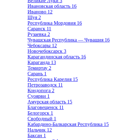
Великие Луки
3
Ивановская область
16
Иваново
12
Шуя
2
Республика Мордовия
16
Саранск
11
Рузаевка
2
Чувашская Республика — Чувашия
16
Чебоксары
12
Новочебоксарск
3
Карагандинская область
16
Караганда
13
Темиртау
2
Сарань
1
Республика Карелия
15
Петрозаводск
11
Кондопога
2
Суоярви
1
Амурская область
15
Благовещенск
11
Белогорск
1
Свободный
1
Кабардино-Балкарская Республика
15
Нальчик
12
Баксан
1