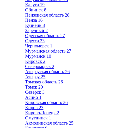
Калуга
19
Обнинск
8
Пензенская область
28
Пенза
16
Кузнецк
3
Заречный
2
Одесская область
27
Одесса
23
Черноморск
1
Мурманская область
27
Мурманск
10
Кировск
2
Североморск
2
Атырауская область
26
Атырау
25
Томская область
26
Томск
20
Северск
3
Асино
1
Кировская область
26
Киров
23
Кирово-Чепецк
2
Омутнинск
1
Акмолинская область
25