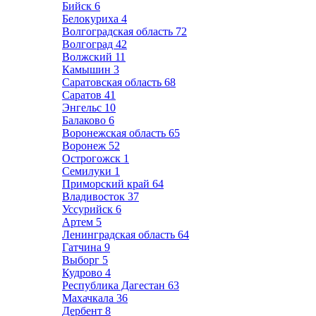
Бийск
6
Белокуриха
4
Волгоградская область
72
Волгоград
42
Волжский
11
Камышин
3
Саратовская область
68
Саратов
41
Энгельс
10
Балаково
6
Воронежская область
65
Воронеж
52
Острогожск
1
Семилуки
1
Приморский край
64
Владивосток
37
Уссурийск
6
Артем
5
Ленинградская область
64
Гатчина
9
Выборг
5
Кудрово
4
Республика Дагестан
63
Махачкала
36
Дербент
8