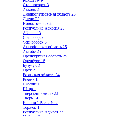
Кокшетау
9
Степногорск
3
Акколь
2
Днепропетровская область
25
Днепр
22
Новомосковск
2
Республика Хакасия
25
Абакан
13
Саяногорск
4
Черногорск
3
Актюбинская область
25
Актобе
25
Оренбургская область
25
Оренбург
16
Бузулук
2
Орск
2
Рязанская область
24
Рязань
18
Скопин
1
Шацк
1
Тверская область
23
Тверь
14
Вышний Волочёк
2
Торжок
1
Республика Адыгея
22