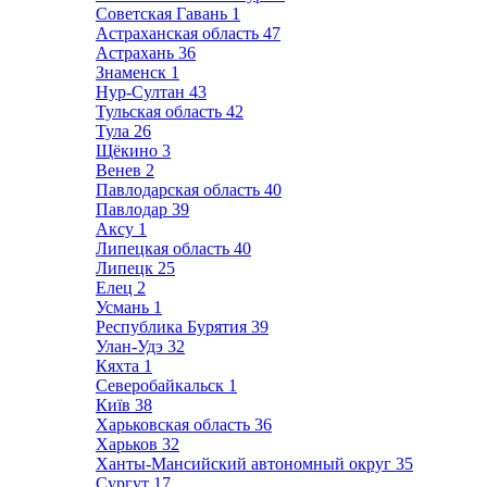
Советская Гавань
1
Астраханская область
47
Астрахань
36
Знаменск
1
Нур-Султан
43
Тульская область
42
Тула
26
Щёкино
3
Венев
2
Павлодарская область
40
Павлодар
39
Аксу
1
Липецкая область
40
Липецк
25
Елец
2
Усмань
1
Республика Бурятия
39
Улан-Удэ
32
Кяхта
1
Северобайкальск
1
Київ
38
Харьковская область
36
Харьков
32
Ханты-Мансийский автономный округ
35
Сургут
17