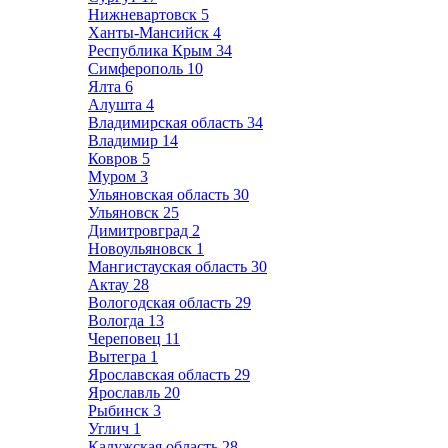
Нижневартовск
5
Ханты-Мансийск
4
Республика Крым
34
Симферополь
10
Ялта
6
Алушта
4
Владимирская область
34
Владимир
14
Ковров
5
Муром
3
Ульяновская область
30
Ульяновск
25
Димитровград
2
Новоульяновск
1
Мангистауская область
30
Актау
28
Вологодская область
29
Вологда
13
Череповец
11
Вытегра
1
Ярославская область
29
Ярославль
20
Рыбинск
3
Углич
1
Калужская область
28