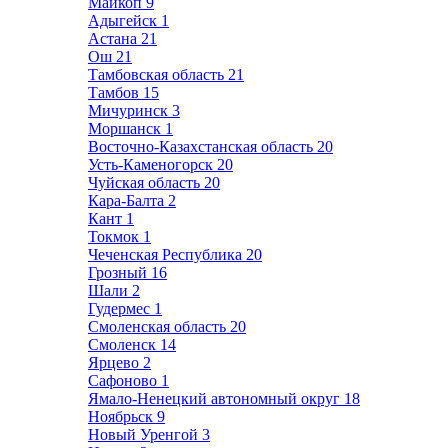
Майкоп
9
Адыгейск
1
Астана
21
Ош
21
Тамбовская область
21
Тамбов
15
Мичуринск
3
Моршанск
1
Восточно-Казахстанская область
20
Усть-Каменогорск
20
Чуйская область
20
Кара-Балта
2
Кант
1
Токмок
1
Чеченская Республика
20
Грозный
16
Шали
2
Гудермес
1
Смоленская область
20
Смоленск
14
Ярцево
2
Сафоново
1
Ямало-Ненецкий автономный округ
18
Ноябрьск
9
Новый Уренгой
3