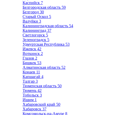
Каспийск
7
Белгородская область
59
Белгород
30
Старый Оскол
5
Валуйки
3
Калининградская область
54
Калининград
37
Светлогорск
5
Зеленоградск
5
Удмуртская Республика
53
Ижевск
42
Воткинск
2
Глазов
2
Бишкек
53
Алматинская область
52
Конаев
11
Капшагай
4
Талгар
3
Тюменская область
50
Тюмень
42
Тобольск
3
Ишим
1
Хабаровский край
50
Хабаровск
37
Комсомольск-на-Амуре
8