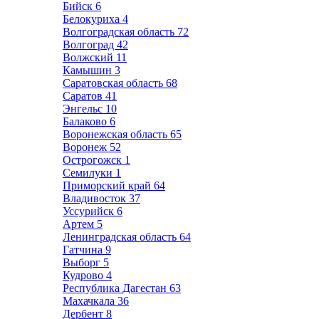
Бийск
6
Белокуриха
4
Волгоградская область
72
Волгоград
42
Волжский
11
Камышин
3
Саратовская область
68
Саратов
41
Энгельс
10
Балаково
6
Воронежская область
65
Воронеж
52
Острогожск
1
Семилуки
1
Приморский край
64
Владивосток
37
Уссурийск
6
Артем
5
Ленинградская область
64
Гатчина
9
Выборг
5
Кудрово
4
Республика Дагестан
63
Махачкала
36
Дербент
8