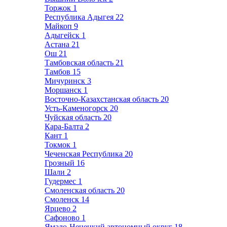
Торжок
1
Республика Адыгея
22
Майкоп
9
Адыгейск
1
Астана
21
Ош
21
Тамбовская область
21
Тамбов
15
Мичуринск
3
Моршанск
1
Восточно-Казахстанская область
20
Усть-Каменогорск
20
Чуйская область
20
Кара-Балта
2
Кант
1
Токмок
1
Чеченская Республика
20
Грозный
16
Шали
2
Гудермес
1
Смоленская область
20
Смоленск
14
Ярцево
2
Сафоново
1
Ямало-Ненецкий автономный округ
18