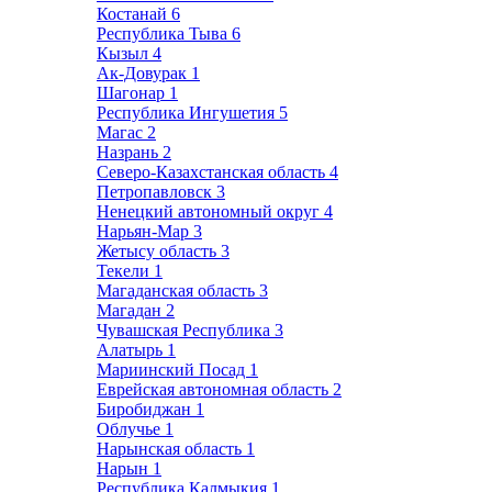
Костанай
6
Республика Тыва
6
Кызыл
4
Ак-Довурак
1
Шагонар
1
Республика Ингушетия
5
Магас
2
Назрань
2
Северо-Казахстанская область
4
Петропавловск
3
Ненецкий автономный округ
4
Нарьян-Мар
3
Жетысу область
3
Текели
1
Магаданская область
3
Магадан
2
Чувашская Республика
3
Алатырь
1
Мариинский Посад
1
Еврейская автономная область
2
Биробиджан
1
Облучье
1
Нарынская область
1
Нарын
1
Республика Калмыкия
1