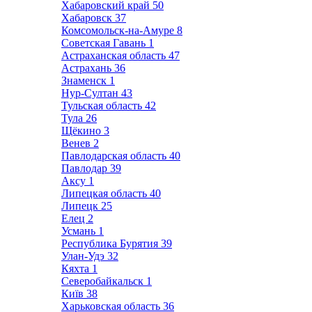
Хабаровский край
50
Хабаровск
37
Комсомольск-на-Амуре
8
Советская Гавань
1
Астраханская область
47
Астрахань
36
Знаменск
1
Нур-Султан
43
Тульская область
42
Тула
26
Щёкино
3
Венев
2
Павлодарская область
40
Павлодар
39
Аксу
1
Липецкая область
40
Липецк
25
Елец
2
Усмань
1
Республика Бурятия
39
Улан-Удэ
32
Кяхта
1
Северобайкальск
1
Київ
38
Харьковская область
36