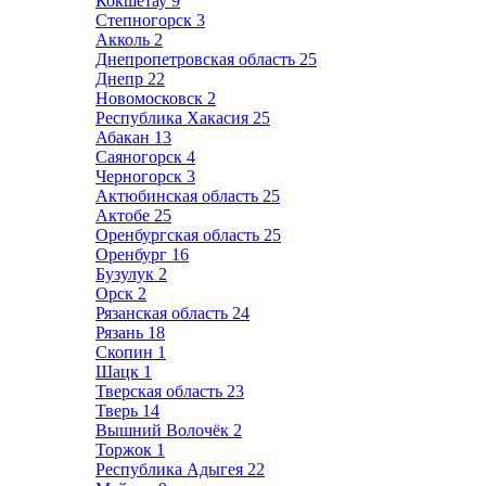
Кокшетау
9
Степногорск
3
Акколь
2
Днепропетровская область
25
Днепр
22
Новомосковск
2
Республика Хакасия
25
Абакан
13
Саяногорск
4
Черногорск
3
Актюбинская область
25
Актобе
25
Оренбургская область
25
Оренбург
16
Бузулук
2
Орск
2
Рязанская область
24
Рязань
18
Скопин
1
Шацк
1
Тверская область
23
Тверь
14
Вышний Волочёк
2
Торжок
1
Республика Адыгея
22