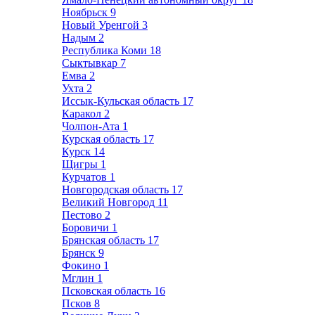
Ноябрьск
9
Новый Уренгой
3
Надым
2
Республика Коми
18
Сыктывкар
7
Емва
2
Ухта
2
Иссык-Кульская область
17
Каракол
2
Чолпон-Ата
1
Курская область
17
Курск
14
Щигры
1
Курчатов
1
Новгородская область
17
Великий Новгород
11
Пестово
2
Боровичи
1
Брянская область
17
Брянск
9
Фокино
1
Мглин
1
Псковская область
16
Псков
8