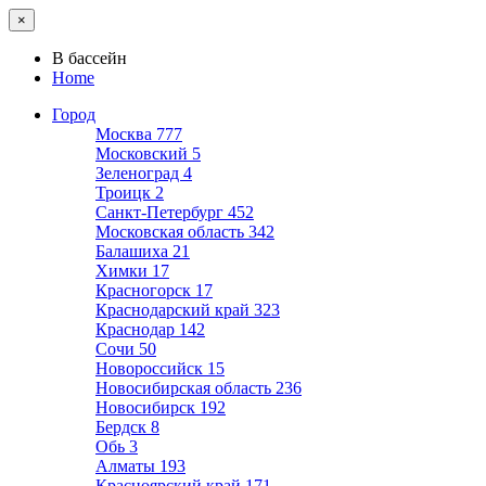
×
В бассейн
Home
Город
Москва
777
Московский
5
Зеленоград
4
Троицк
2
Санкт-Петербург
452
Московская область
342
Балашиха
21
Химки
17
Красногорск
17
Краснодарский край
323
Краснодар
142
Сочи
50
Новороссийск
15
Новосибирская область
236
Новосибирск
192
Бердск
8
Обь
3
Алматы
193
Красноярский край
171