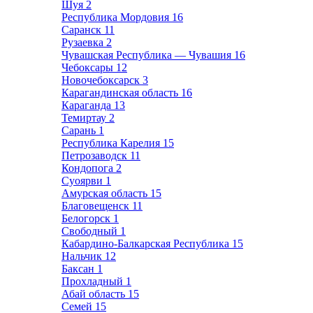
Шуя
2
Республика Мордовия
16
Саранск
11
Рузаевка
2
Чувашская Республика — Чувашия
16
Чебоксары
12
Новочебоксарск
3
Карагандинская область
16
Караганда
13
Темиртау
2
Сарань
1
Республика Карелия
15
Петрозаводск
11
Кондопога
2
Суоярви
1
Амурская область
15
Благовещенск
11
Белогорск
1
Свободный
1
Кабардино-Балкарская Республика
15
Нальчик
12
Баксан
1
Прохладный
1
Абай область
15
Семей
15