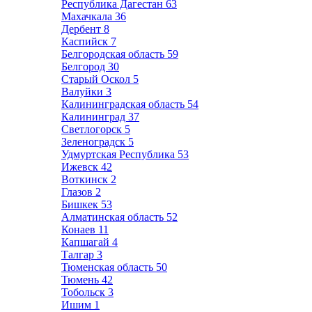
Республика Дагестан
63
Махачкала
36
Дербент
8
Каспийск
7
Белгородская область
59
Белгород
30
Старый Оскол
5
Валуйки
3
Калининградская область
54
Калининград
37
Светлогорск
5
Зеленоградск
5
Удмуртская Республика
53
Ижевск
42
Воткинск
2
Глазов
2
Бишкек
53
Алматинская область
52
Конаев
11
Капшагай
4
Талгар
3
Тюменская область
50
Тюмень
42
Тобольск
3
Ишим
1