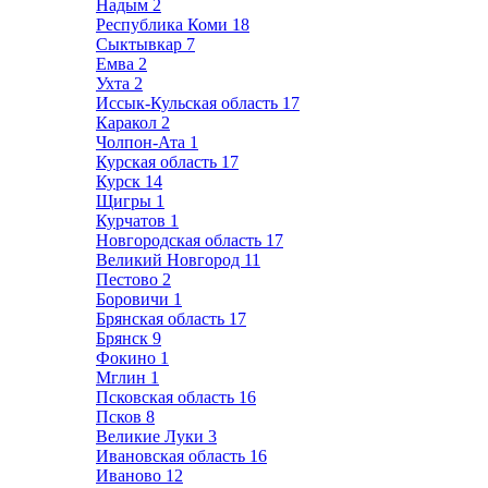
Надым
2
Республика Коми
18
Сыктывкар
7
Емва
2
Ухта
2
Иссык-Кульская область
17
Каракол
2
Чолпон-Ата
1
Курская область
17
Курск
14
Щигры
1
Курчатов
1
Новгородская область
17
Великий Новгород
11
Пестово
2
Боровичи
1
Брянская область
17
Брянск
9
Фокино
1
Мглин
1
Псковская область
16
Псков
8
Великие Луки
3
Ивановская область
16
Иваново
12