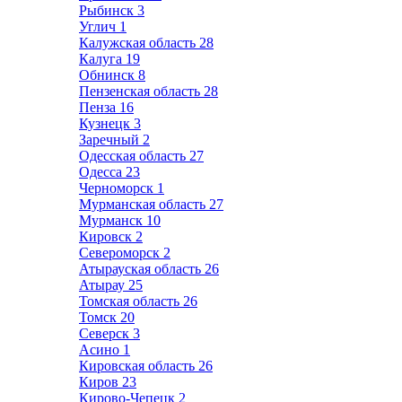
Рыбинск
3
Углич
1
Калужская область
28
Калуга
19
Обнинск
8
Пензенская область
28
Пенза
16
Кузнецк
3
Заречный
2
Одесская область
27
Одесса
23
Черноморск
1
Мурманская область
27
Мурманск
10
Кировск
2
Североморск
2
Атырауская область
26
Атырау
25
Томская область
26
Томск
20
Северск
3
Асино
1
Кировская область
26
Киров
23
Кирово-Чепецк
2