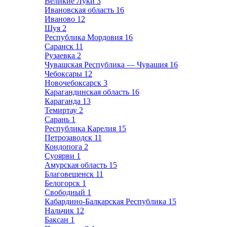
Великие Луки
3
Ивановская область
16
Иваново
12
Шуя
2
Республика Мордовия
16
Саранск
11
Рузаевка
2
Чувашская Республика — Чувашия
16
Чебоксары
12
Новочебоксарск
3
Карагандинская область
16
Караганда
13
Темиртау
2
Сарань
1
Республика Карелия
15
Петрозаводск
11
Кондопога
2
Суоярви
1
Амурская область
15
Благовещенск
11
Белогорск
1
Свободный
1
Кабардино-Балкарская Республика
15
Нальчик
12
Баксан
1