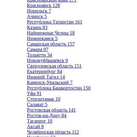
Красноярск
128
Норильск
7
Ачинск
5
Республика Татарстан
161
Казань
83
Набережные Челны
18
Нижнекамск
5
Самарская область
157
Самара
97
Тольятти
34
Новокуйбышевск
9
Свердловская область
151
Екатеринбург
84
Нижний Тагил
14
Каменск-Уральский
7
Республика Башкортостан
150
Уфа
91
Стерлитамак
10
Салават
5
Ростовская область
141
Ростов-на-Дону
84
Таганрог
10
Аксай
8
Челябинская область
112