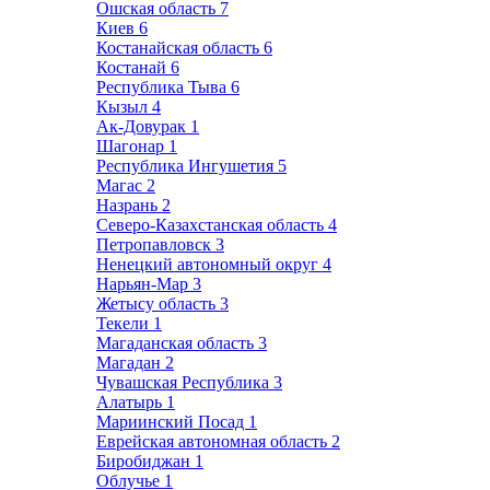
Ошская область
7
Киев
6
Костанайская область
6
Костанай
6
Республика Тыва
6
Кызыл
4
Ак-Довурак
1
Шагонар
1
Республика Ингушетия
5
Магас
2
Назрань
2
Северо-Казахстанская область
4
Петропавловск
3
Ненецкий автономный округ
4
Нарьян-Мар
3
Жетысу область
3
Текели
1
Магаданская область
3
Магадан
2
Чувашская Республика
3
Алатырь
1
Мариинский Посад
1
Еврейская автономная область
2
Биробиджан
1
Облучье
1