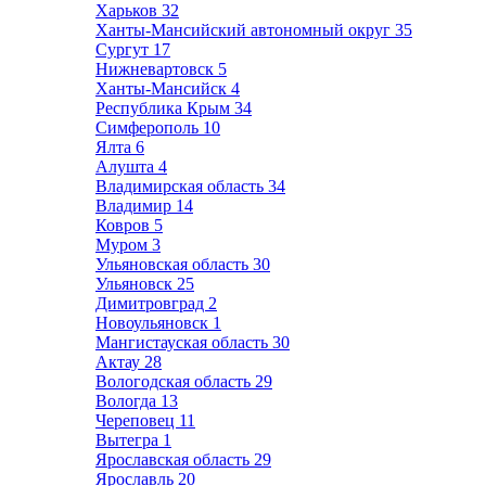
Харьков
32
Ханты-Мансийский автономный округ
35
Сургут
17
Нижневартовск
5
Ханты-Мансийск
4
Республика Крым
34
Симферополь
10
Ялта
6
Алушта
4
Владимирская область
34
Владимир
14
Ковров
5
Муром
3
Ульяновская область
30
Ульяновск
25
Димитровград
2
Новоульяновск
1
Мангистауская область
30
Актау
28
Вологодская область
29
Вологда
13
Череповец
11
Вытегра
1
Ярославская область
29
Ярославль
20