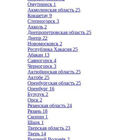
Омутнинск
1
Акмолинская область
25
Кокшетау
9
Степногорск
3
Акколь
2
Днепропетровская область
25
Днепр
22
Новомосковск
2
Республика Хакасия
25
Абакан
13
Саяногорск
4
Черногорск
3
Актюбинская область
25
Актобе
25
Оренбургская область
25
Оренбург
16
Бузулук
2
Орск
2
Рязанская область
24
Рязань
18
Скопин
1
Шацк
1
Тверская область
23
Тверь
14
Вышний Волочёк
2