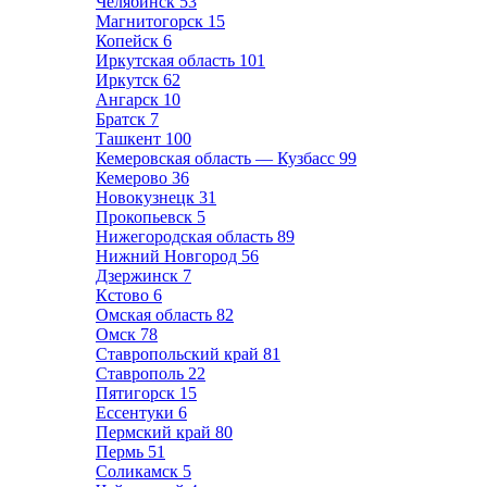
Челябинск
53
Магнитогорск
15
Копейск
6
Иркутская область
101
Иркутск
62
Ангарск
10
Братск
7
Ташкент
100
Кемеровская область — Кузбасс
99
Кемерово
36
Новокузнецк
31
Прокопьевск
5
Нижегородская область
89
Нижний Новгород
56
Дзержинск
7
Кстово
6
Омская область
82
Омск
78
Ставропольский край
81
Ставрополь
22
Пятигорск
15
Ессентуки
6
Пермский край
80
Пермь
51
Соликамск
5