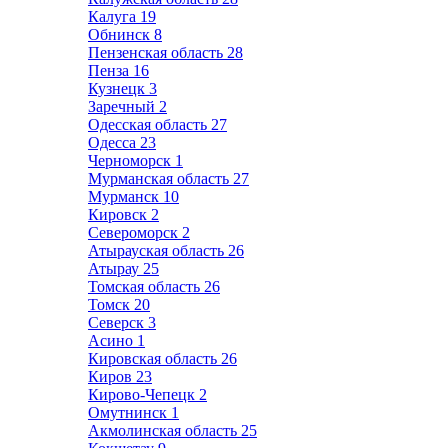
Калуга
19
Обнинск
8
Пензенская область
28
Пенза
16
Кузнецк
3
Заречный
2
Одесская область
27
Одесса
23
Черноморск
1
Мурманская область
27
Мурманск
10
Кировск
2
Североморск
2
Атырауская область
26
Атырау
25
Томская область
26
Томск
20
Северск
3
Асино
1
Кировская область
26
Киров
23
Кирово-Чепецк
2
Омутнинск
1
Акмолинская область
25