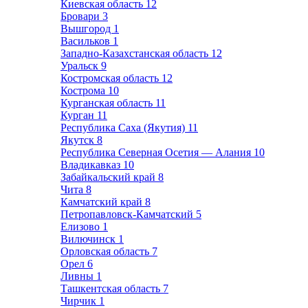
Киевская область
12
Бровари
3
Вышгород
1
Васильков
1
Западно-Казахстанская область
12
Уральск
9
Костромская область
12
Кострома
10
Курганская область
11
Курган
11
Республика Саха (Якутия)
11
Якутск
8
Республика Северная Осетия — Алания
10
Владикавказ
10
Забайкальский край
8
Чита
8
Камчатский край
8
Петропавловск-Камчатский
5
Елизово
1
Вилючинск
1
Орловская область
7
Орел
6
Ливны
1
Ташкентская область
7
Чирчик
1