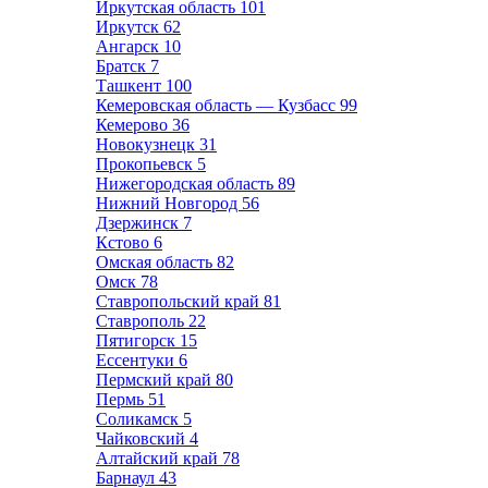
Иркутская область
101
Иркутск
62
Ангарск
10
Братск
7
Ташкент
100
Кемеровская область — Кузбасс
99
Кемерово
36
Новокузнецк
31
Прокопьевск
5
Нижегородская область
89
Нижний Новгород
56
Дзержинск
7
Кстово
6
Омская область
82
Омск
78
Ставропольский край
81
Ставрополь
22
Пятигорск
15
Ессентуки
6
Пермский край
80
Пермь
51
Соликамск
5
Чайковский
4
Алтайский край
78
Барнаул
43