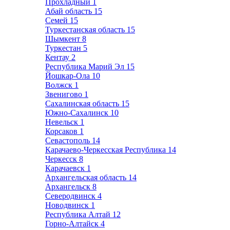
Прохладный
1
Абай область
15
Семей
15
Туркестанская область
15
Шымкент
8
Туркестан
5
Кентау
2
Республика Марий Эл
15
Йошкар-Ола
10
Волжск
1
Звенигово
1
Сахалинская область
15
Южно-Сахалинск
10
Невельск
1
Корсаков
1
Севастополь
14
Карачаево-Черкесская Республика
14
Черкесск
8
Карачаевск
1
Архангельская область
14
Архангельск
8
Северодвинск
4
Новодвинск
1
Республика Алтай
12
Горно-Алтайск
4