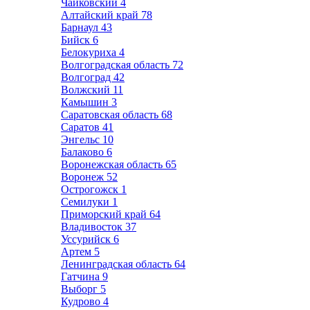
Чайковский
4
Алтайский край
78
Барнаул
43
Бийск
6
Белокуриха
4
Волгоградская область
72
Волгоград
42
Волжский
11
Камышин
3
Саратовская область
68
Саратов
41
Энгельс
10
Балаково
6
Воронежская область
65
Воронеж
52
Острогожск
1
Семилуки
1
Приморский край
64
Владивосток
37
Уссурийск
6
Артем
5
Ленинградская область
64
Гатчина
9
Выборг
5
Кудрово
4