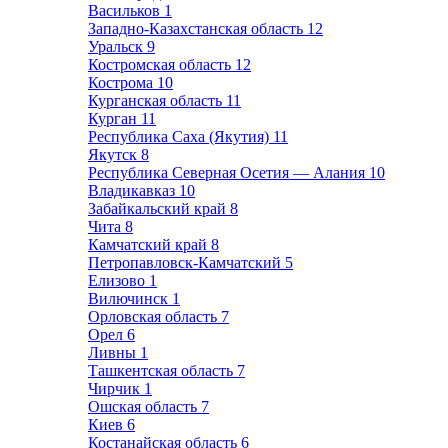
Васильков
1
Западно-Казахстанская область
12
Уральск
9
Костромская область
12
Кострома
10
Курганская область
11
Курган
11
Республика Саха (Якутия)
11
Якутск
8
Республика Северная Осетия — Алания
10
Владикавказ
10
Забайкальский край
8
Чита
8
Камчатский край
8
Петропавловск-Камчатский
5
Елизово
1
Вилючинск
1
Орловская область
7
Орел
6
Ливны
1
Ташкентская область
7
Чирчик
1
Ошская область
7
Киев
6
Костанайская область
6