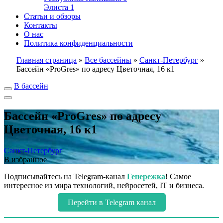
Элиста
1
Статьи и обзоры
Контакты
О нас
Политика конфиденциальности
Главная страница
»
Все бассейны
»
Санкт-Петербург
»
Бассейн «ProGres» по адресу Цветочная, 16 к1
В бассейн
Бассейн «ProGres» по адресу
Цветочная, 16 к1
Санкт-Петербург
В избранное
Подписывайтесь на Telegram-канал
Генережка
! Самое
интересное из мира технологий, нейросетей, IT и бизнеса.
Перейти в Telegram канал