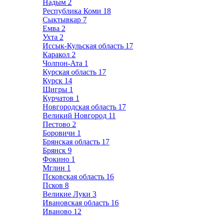
Надым
2
Республика Коми
18
Сыктывкар
7
Емва
2
Ухта
2
Иссык-Кульская область
17
Каракол
2
Чолпон-Ата
1
Курская область
17
Курск
14
Щигры
1
Курчатов
1
Новгородская область
17
Великий Новгород
11
Пестово
2
Боровичи
1
Брянская область
17
Брянск
9
Фокино
1
Мглин
1
Псковская область
16
Псков
8
Великие Луки
3
Ивановская область
16
Иваново
12