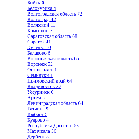
Бийск
6
Белокуриха
4
Волгоградская область
72
Волгоград
42
Волжский
11
Камышин
3
Саратовская область
68
Саратов
41
Энгельс
10
Балаково
6
Воронежская область
65
Воронеж
52
Острогожск
1
Семилуки
1
Приморский край
64
Владивосток
37
Уссурийск
6
Артем
5
Ленинградская область
64
Гатчина
9
Выборг
5
Кудрово
4
Республика Дагестан
63
Махачкала
36
Дербент
8