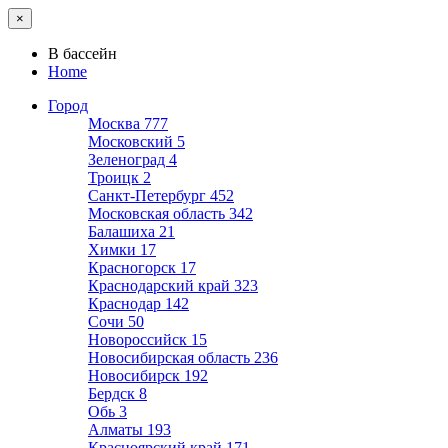
×
В бассейн
Home
Город
Москва
777
Московский
5
Зеленоград
4
Троицк
2
Санкт-Петербург
452
Московская область
342
Балашиха
21
Химки
17
Красногорск
17
Краснодарский край
323
Краснодар
142
Сочи
50
Новороссийск
15
Новосибирская область
236
Новосибирск
192
Бердск
8
Обь
3
Алматы
193
Красноярский край
171