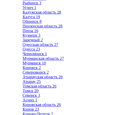
Рыбинск
3
Углич
1
Калужская область
28
Калуга
19
Обнинск
8
Пензенская область
28
Пенза
16
Кузнецк
3
Заречный
2
Одесская область
27
Одесса
23
Черноморск
1
Мурманская область
27
Мурманск
10
Кировск
2
Североморск
2
Атырауская область
26
Атырау
25
Томская область
26
Томск
20
Северск
3
Асино
1
Кировская область
26
Киров
23
Кирово-Чепецк
2