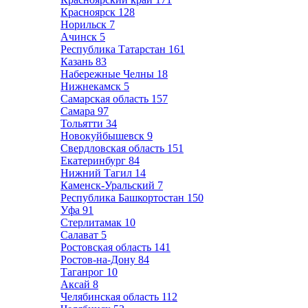
Красноярск
128
Норильск
7
Ачинск
5
Республика Татарстан
161
Казань
83
Набережные Челны
18
Нижнекамск
5
Самарская область
157
Самара
97
Тольятти
34
Новокуйбышевск
9
Свердловская область
151
Екатеринбург
84
Нижний Тагил
14
Каменск-Уральский
7
Республика Башкортостан
150
Уфа
91
Стерлитамак
10
Салават
5
Ростовская область
141
Ростов-на-Дону
84
Таганрог
10
Аксай
8
Челябинская область
112