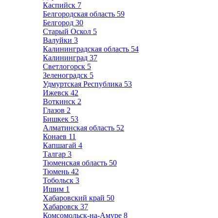
Каспийск
7
Белгородская область
59
Белгород
30
Старый Оскол
5
Валуйки
3
Калининградская область
54
Калининград
37
Светлогорск
5
Зеленоградск
5
Удмуртская Республика
53
Ижевск
42
Воткинск
2
Глазов
2
Бишкек
53
Алматинская область
52
Конаев
11
Капшагай
4
Талгар
3
Тюменская область
50
Тюмень
42
Тобольск
3
Ишим
1
Хабаровский край
50
Хабаровск
37
Комсомольск-на-Амуре
8