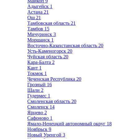
Майкоп
9
Адыгейск
1
Астана
21
Ош
21
Тамбовская область
21
Тамбов
15
Мичуринск
3
Моршанск
1
Восточно-Казахстанская область
20
Усть-Каменогорск
20
Чуйская область
20
Кара-Балта
2
Кант
1
Токмок
1
Чеченская Республика
20
Грозный
16
Шали
2
Гудермес
1
Смоленская область
20
Смоленск
14
Ярцево
2
Сафоново
1
Ямало-Ненецкий автономный округ
18
Ноябрьск
9
Новый Уренгой
3