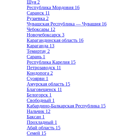
Шуя
2
Республика Мордовия
16
Саранск
11
Рузаевка
2
Чувашская Республика — Чувашия
16
Чебоксары
12
Новочебоксарск
3
Карагандинская область
16
Караганда
13
Темиртау
2
Сарань
1
Республика Карелия
15
Петрозаводск
11
Кондопога
2
Суоярви
1
Амурская область
15
Благовещенск
11
Белогорск
1
Свободный
1
Кабардино-Балкарская Республика
15
Нальчик
12
Баксан
1
Прохладный
1
Абай область
15
Семей
15