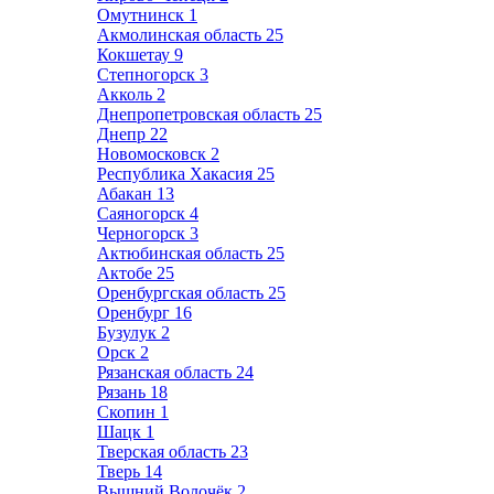
Омутнинск
1
Акмолинская область
25
Кокшетау
9
Степногорск
3
Акколь
2
Днепропетровская область
25
Днепр
22
Новомосковск
2
Республика Хакасия
25
Абакан
13
Саяногорск
4
Черногорск
3
Актюбинская область
25
Актобе
25
Оренбургская область
25
Оренбург
16
Бузулук
2
Орск
2
Рязанская область
24
Рязань
18
Скопин
1
Шацк
1
Тверская область
23
Тверь
14
Вышний Волочёк
2