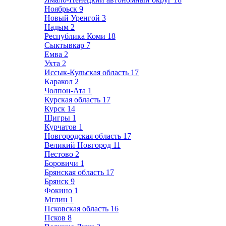
Ноябрьск
9
Новый Уренгой
3
Надым
2
Республика Коми
18
Сыктывкар
7
Емва
2
Ухта
2
Иссык-Кульская область
17
Каракол
2
Чолпон-Ата
1
Курская область
17
Курск
14
Щигры
1
Курчатов
1
Новгородская область
17
Великий Новгород
11
Пестово
2
Боровичи
1
Брянская область
17
Брянск
9
Фокино
1
Мглин
1
Псковская область
16
Псков
8