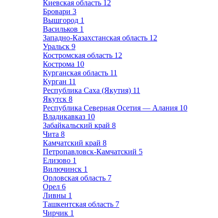
Киевская область
12
Бровари
3
Вышгород
1
Васильков
1
Западно-Казахстанская область
12
Уральск
9
Костромская область
12
Кострома
10
Курганская область
11
Курган
11
Республика Саха (Якутия)
11
Якутск
8
Республика Северная Осетия — Алания
10
Владикавказ
10
Забайкальский край
8
Чита
8
Камчатский край
8
Петропавловск-Камчатский
5
Елизово
1
Вилючинск
1
Орловская область
7
Орел
6
Ливны
1
Ташкентская область
7
Чирчик
1