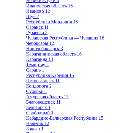
Великие Луки
3
Ивановская область
16
Иваново
12
Шуя
2
Республика Мордовия
16
Саранск
11
Рузаевка
2
Чувашская Республика — Чувашия
16
Чебоксары
12
Новочебоксарск
3
Карагандинская область
16
Караганда
13
Темиртау
2
Сарань
1
Республика Карелия
15
Петрозаводск
11
Кондопога
2
Суоярви
1
Амурская область
15
Благовещенск
11
Белогорск
1
Свободный
1
Кабардино-Балкарская Республика
15
Нальчик
12
Баксан
1