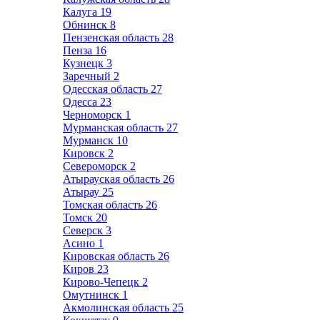
Калуга
19
Обнинск
8
Пензенская область
28
Пенза
16
Кузнецк
3
Заречный
2
Одесская область
27
Одесса
23
Черноморск
1
Мурманская область
27
Мурманск
10
Кировск
2
Североморск
2
Атырауская область
26
Атырау
25
Томская область
26
Томск
20
Северск
3
Асино
1
Кировская область
26
Киров
23
Кирово-Чепецк
2
Омутнинск
1
Акмолинская область
25