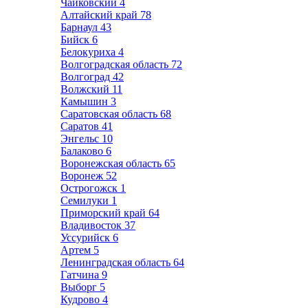
Чайковский
4
Алтайский край
78
Барнаул
43
Бийск
6
Белокуриха
4
Волгоградская область
72
Волгоград
42
Волжский
11
Камышин
3
Саратовская область
68
Саратов
41
Энгельс
10
Балаково
6
Воронежская область
65
Воронеж
52
Острогожск
1
Семилуки
1
Приморский край
64
Владивосток
37
Уссурийск
6
Артем
5
Ленинградская область
64
Гатчина
9
Выборг
5
Кудрово
4