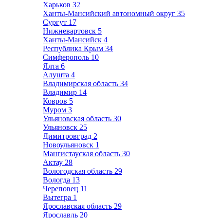
Харьков
32
Ханты-Мансийский автономный округ
35
Сургут
17
Нижневартовск
5
Ханты-Мансийск
4
Республика Крым
34
Симферополь
10
Ялта
6
Алушта
4
Владимирская область
34
Владимир
14
Ковров
5
Муром
3
Ульяновская область
30
Ульяновск
25
Димитровград
2
Новоульяновск
1
Мангистауская область
30
Актау
28
Вологодская область
29
Вологда
13
Череповец
11
Вытегра
1
Ярославская область
29
Ярославль
20