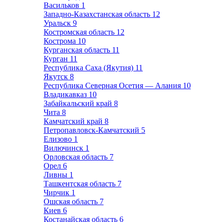
Васильков
1
Западно-Казахстанская область
12
Уральск
9
Костромская область
12
Кострома
10
Курганская область
11
Курган
11
Республика Саха (Якутия)
11
Якутск
8
Республика Северная Осетия — Алания
10
Владикавказ
10
Забайкальский край
8
Чита
8
Камчатский край
8
Петропавловск-Камчатский
5
Елизово
1
Вилючинск
1
Орловская область
7
Орел
6
Ливны
1
Ташкентская область
7
Чирчик
1
Ошская область
7
Киев
6
Костанайская область
6