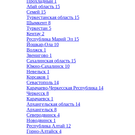
Прохладный
1
Абай область
15
Семей
15
Туркестанская область
15
Шымкент
8
Туркестан
5
Кентау
2
Республика Марий Эл
15
Йошкар-Ола
10
Волжск
1
Звенигово
1
Сахалинская область
15
Южно-Сахалинск
10
Невельск
1
Корсаков
1
Севастополь
14
Карачаево-Черкесская Республика
14
Черкесск
8
Карачаевск
1
Архангельская область
14
Архангельск
8
Северодвинск
4
Новодвинск
1
Республика Алтай
12
Горно-Алтайск
4