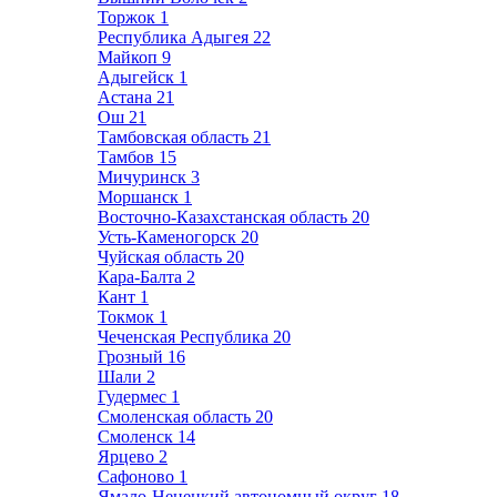
Торжок
1
Республика Адыгея
22
Майкоп
9
Адыгейск
1
Астана
21
Ош
21
Тамбовская область
21
Тамбов
15
Мичуринск
3
Моршанск
1
Восточно-Казахстанская область
20
Усть-Каменогорск
20
Чуйская область
20
Кара-Балта
2
Кант
1
Токмок
1
Чеченская Республика
20
Грозный
16
Шали
2
Гудермес
1
Смоленская область
20
Смоленск
14
Ярцево
2
Сафоново
1
Ямало-Ненецкий автономный округ
18