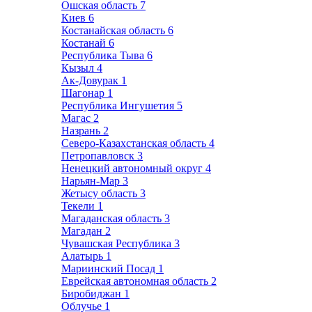
Ошская область
7
Киев
6
Костанайская область
6
Костанай
6
Республика Тыва
6
Кызыл
4
Ак-Довурак
1
Шагонар
1
Республика Ингушетия
5
Магас
2
Назрань
2
Северо-Казахстанская область
4
Петропавловск
3
Ненецкий автономный округ
4
Нарьян-Мар
3
Жетысу область
3
Текели
1
Магаданская область
3
Магадан
2
Чувашская Республика
3
Алатырь
1
Мариинский Посад
1
Еврейская автономная область
2
Биробиджан
1
Облучье
1