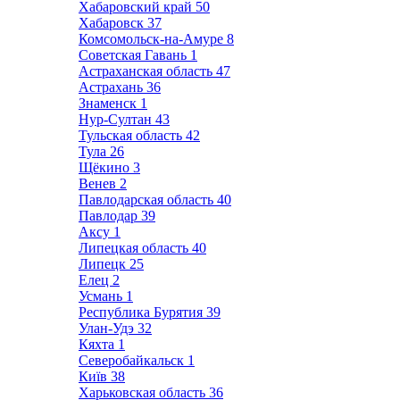
Хабаровский край
50
Хабаровск
37
Комсомольск-на-Амуре
8
Советская Гавань
1
Астраханская область
47
Астрахань
36
Знаменск
1
Нур-Султан
43
Тульская область
42
Тула
26
Щёкино
3
Венев
2
Павлодарская область
40
Павлодар
39
Аксу
1
Липецкая область
40
Липецк
25
Елец
2
Усмань
1
Республика Бурятия
39
Улан-Удэ
32
Кяхта
1
Северобайкальск
1
Київ
38
Харьковская область
36