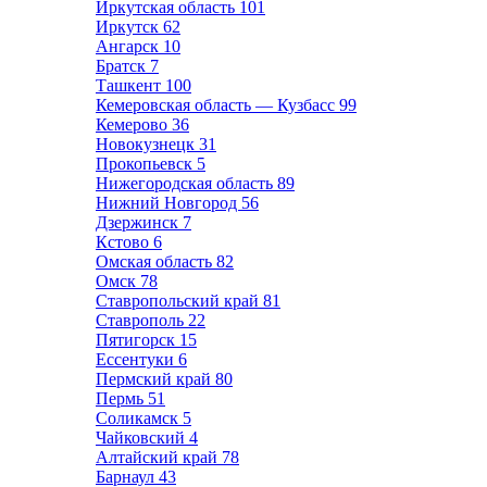
Иркутская область
101
Иркутск
62
Ангарск
10
Братск
7
Ташкент
100
Кемеровская область — Кузбасс
99
Кемерово
36
Новокузнецк
31
Прокопьевск
5
Нижегородская область
89
Нижний Новгород
56
Дзержинск
7
Кстово
6
Омская область
82
Омск
78
Ставропольский край
81
Ставрополь
22
Пятигорск
15
Ессентуки
6
Пермский край
80
Пермь
51
Соликамск
5
Чайковский
4
Алтайский край
78
Барнаул
43