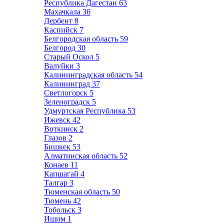
Республика Дагестан
63
Махачкала
36
Дербент
8
Каспийск
7
Белгородская область
59
Белгород
30
Старый Оскол
5
Валуйки
3
Калининградская область
54
Калининград
37
Светлогорск
5
Зеленоградск
5
Удмуртская Республика
53
Ижевск
42
Воткинск
2
Глазов
2
Бишкек
53
Алматинская область
52
Конаев
11
Капшагай
4
Талгар
3
Тюменская область
50
Тюмень
42
Тобольск
3
Ишим
1