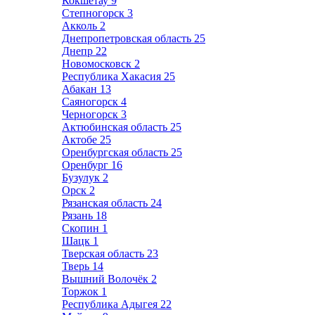
Кокшетау
9
Степногорск
3
Акколь
2
Днепропетровская область
25
Днепр
22
Новомосковск
2
Республика Хакасия
25
Абакан
13
Саяногорск
4
Черногорск
3
Актюбинская область
25
Актобе
25
Оренбургская область
25
Оренбург
16
Бузулук
2
Орск
2
Рязанская область
24
Рязань
18
Скопин
1
Шацк
1
Тверская область
23
Тверь
14
Вышний Волочёк
2
Торжок
1
Республика Адыгея
22