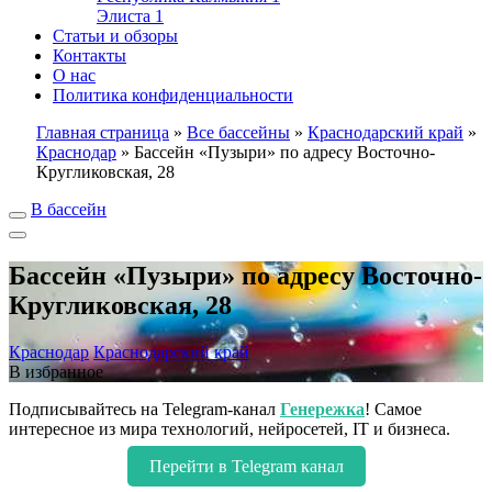
Элиста
1
Статьи и обзоры
Контакты
О нас
Политика конфиденциальности
Главная страница
»
Все бассейны
»
Краснодарский край
»
Краснодар
»
Бассейн «Пузыри» по адресу Восточно-
Кругликовская, 28
В бассейн
Бассейн «Пузыри» по адресу Восточно-
Кругликовская, 28
Краснодар
Краснодарский край
В избранное
Подписывайтесь на Telegram-канал
Генережка
! Самое
интересное из мира технологий, нейросетей, IT и бизнеса.
Перейти в Telegram канал