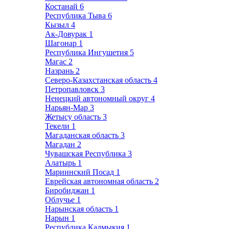
Костанай
6
Республика Тыва
6
Кызыл
4
Ак-Довурак
1
Шагонар
1
Республика Ингушетия
5
Магас
2
Назрань
2
Северо-Казахстанская область
4
Петропавловск
3
Ненецкий автономный округ
4
Нарьян-Мар
3
Жетысу область
3
Текели
1
Магаданская область
3
Магадан
2
Чувашская Республика
3
Алатырь
1
Мариинский Посад
1
Еврейская автономная область
2
Биробиджан
1
Облучье
1
Нарынская область
1
Нарын
1
Республика Калмыкия
1