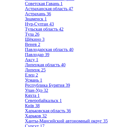
Советская Гавань
1
Астраханская область
47
Астрахань
36
Знаменск
1
Нур-Султан
43
Тульская область
42
Тула
26
Щёкино
3
Венев
2
Павлодарская область
40
Павлодар
39
Аксу
1
Липецкая область
40
Липецк
25
Елец
2
Усмань
1
Республика Бурятия
39
Улан-Удэ
32
Кяхта
1
Северобайкальск
1
Київ
38
Харьковская область
36
Харьков
32
Ханты-Мансийский автономный округ
35
Сургут
17