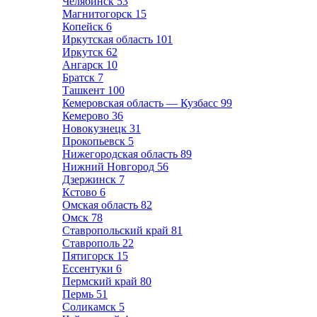
Челябинск
53
Магнитогорск
15
Копейск
6
Иркутская область
101
Иркутск
62
Ангарск
10
Братск
7
Ташкент
100
Кемеровская область — Кузбасс
99
Кемерово
36
Новокузнецк
31
Прокопьевск
5
Нижегородская область
89
Нижний Новгород
56
Дзержинск
7
Кстово
6
Омская область
82
Омск
78
Ставропольский край
81
Ставрополь
22
Пятигорск
15
Ессентуки
6
Пермский край
80
Пермь
51
Соликамск
5