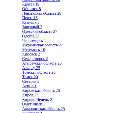
Калуга
19
Обнинск
8
Пензенская область
28
Пенза
16
Кузнецк
3
Заречный
2
Одесская область
27
Одесса
23
Черноморск
1
Мурманская область
27
Мурманск
10
Кировск
2
Североморск
2
Атырауская область
26
Атырау
25
Томская область
26
Томск
20
Северск
3
Асино
1
Кировская область
26
Киров
23
Кирово-Чепецк
2
Омутнинск
1
Акмолинская область
25