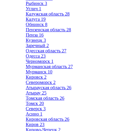
Рыбинск
3
Углич
1
Калужская область
28
Калуга
19
Обнинск
8
Пензенская область
28
Пенза
16
Кузнецк
3
Заречный
2
Одесская область
27
Одесса
23
Черноморск
1
Мурманская область
27
Мурманск
10
Кировск
2
Североморск
2
Атырауская область
26
Атырау
25
Томская область
26
Томск
20
Северск
3
Асино
1
Кировская область
26
Киров
23
Кирово-Чепецк
2