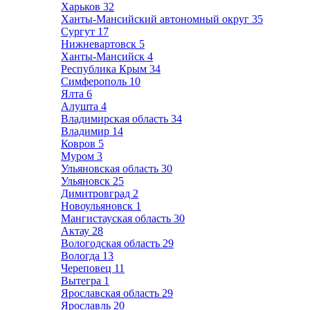
Харьков
32
Ханты-Мансийский автономный округ
35
Сургут
17
Нижневартовск
5
Ханты-Мансийск
4
Республика Крым
34
Симферополь
10
Ялта
6
Алушта
4
Владимирская область
34
Владимир
14
Ковров
5
Муром
3
Ульяновская область
30
Ульяновск
25
Димитровград
2
Новоульяновск
1
Мангистауская область
30
Актау
28
Вологодская область
29
Вологда
13
Череповец
11
Вытегра
1
Ярославская область
29
Ярославль
20