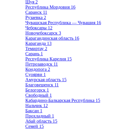
Шуя
2
Республика Мордовия
16
Саранск
11
Рузаевка
2
Чувашская Республика — Чувашия
16
Чебоксары
12
Новочебоксарск
3
Карагандинская область
16
Караганда
13
Темиртау
2
Сарань
1
Республика Карелия
15
Петрозаводск
11
Кондопога
2
Суоярви
1
Амурская область
15
Благовещенск
11
Белогорск
1
Свободный
1
Кабардино-Балкарская Республика
15
Нальчик
12
Баксан
1
Прохладный
1
Абай область
15
Семей
15