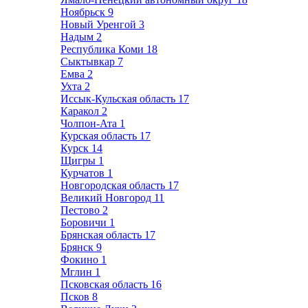
Ноябрьск
9
Новый Уренгой
3
Надым
2
Республика Коми
18
Сыктывкар
7
Емва
2
Ухта
2
Иссык-Кульская область
17
Каракол
2
Чолпон-Ата
1
Курская область
17
Курск
14
Щигры
1
Курчатов
1
Новгородская область
17
Великий Новгород
11
Пестово
2
Боровичи
1
Брянская область
17
Брянск
9
Фокино
1
Мглин
1
Псковская область
16
Псков
8