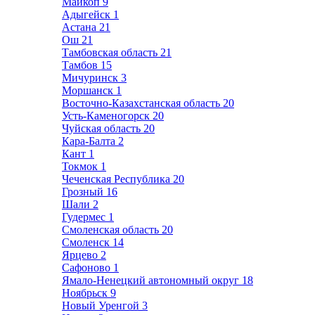
Майкоп
9
Адыгейск
1
Астана
21
Ош
21
Тамбовская область
21
Тамбов
15
Мичуринск
3
Моршанск
1
Восточно-Казахстанская область
20
Усть-Каменогорск
20
Чуйская область
20
Кара-Балта
2
Кант
1
Токмок
1
Чеченская Республика
20
Грозный
16
Шали
2
Гудермес
1
Смоленская область
20
Смоленск
14
Ярцево
2
Сафоново
1
Ямало-Ненецкий автономный округ
18
Ноябрьск
9
Новый Уренгой
3