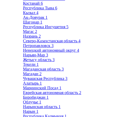
Костанай
6
Республика Тыва
6
Кызыл
4
Ак-Довурак
1
Шагонар
1
Республика Ингушетия
5
Магас
2
Назрань
2
Северо-Казахстанская область
4
Петропавловск
3
Ненецкий автономный округ
4
Нарьян-Мар
3
Жетысу область
3
Текели
1
Магаданская область
3
Магадан
2
Чувашская Республика
3
Алатырь
1
Мариинский Посад
1
Еврейская автономная область
2
Биробиджан
1
Облучье
1
Нарынская область
1
Нарын
1
Республика Калмыкия
1