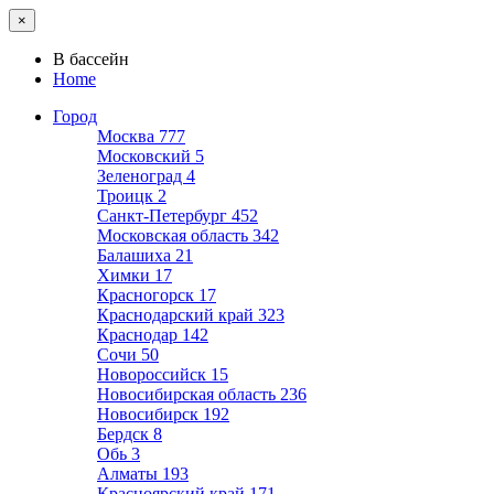
×
В бассейн
Home
Город
Москва
777
Московский
5
Зеленоград
4
Троицк
2
Санкт-Петербург
452
Московская область
342
Балашиха
21
Химки
17
Красногорск
17
Краснодарский край
323
Краснодар
142
Сочи
50
Новороссийск
15
Новосибирская область
236
Новосибирск
192
Бердск
8
Обь
3
Алматы
193
Красноярский край
171