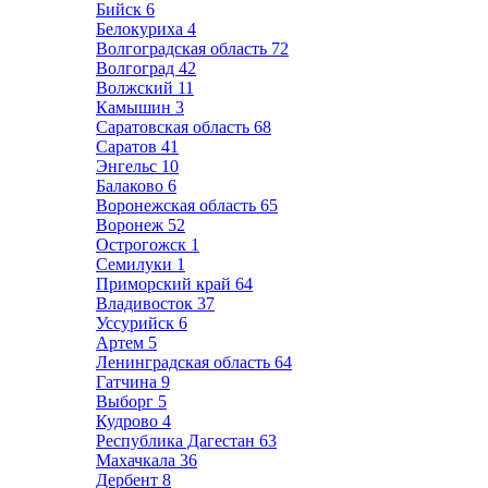
Бийск
6
Белокуриха
4
Волгоградская область
72
Волгоград
42
Волжский
11
Камышин
3
Саратовская область
68
Саратов
41
Энгельс
10
Балаково
6
Воронежская область
65
Воронеж
52
Острогожск
1
Семилуки
1
Приморский край
64
Владивосток
37
Уссурийск
6
Артем
5
Ленинградская область
64
Гатчина
9
Выборг
5
Кудрово
4
Республика Дагестан
63
Махачкала
36
Дербент
8