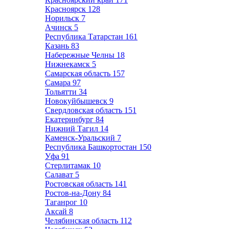
Красноярск
128
Норильск
7
Ачинск
5
Республика Татарстан
161
Казань
83
Набережные Челны
18
Нижнекамск
5
Самарская область
157
Самара
97
Тольятти
34
Новокуйбышевск
9
Свердловская область
151
Екатеринбург
84
Нижний Тагил
14
Каменск-Уральский
7
Республика Башкортостан
150
Уфа
91
Стерлитамак
10
Салават
5
Ростовская область
141
Ростов-на-Дону
84
Таганрог
10
Аксай
8
Челябинская область
112