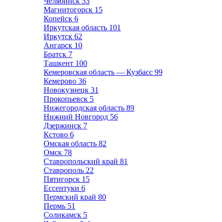
Челябинск
53
Магнитогорск
15
Копейск
6
Иркутская область
101
Иркутск
62
Ангарск
10
Братск
7
Ташкент
100
Кемеровская область — Кузбасс
99
Кемерово
36
Новокузнецк
31
Прокопьевск
5
Нижегородская область
89
Нижний Новгород
56
Дзержинск
7
Кстово
6
Омская область
82
Омск
78
Ставропольский край
81
Ставрополь
22
Пятигорск
15
Ессентуки
6
Пермский край
80
Пермь
51
Соликамск
5