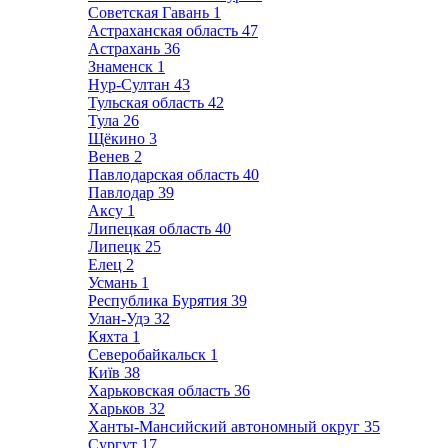
Советская Гавань
1
Астраханская область
47
Астрахань
36
Знаменск
1
Нур-Султан
43
Тульская область
42
Тула
26
Щёкино
3
Венев
2
Павлодарская область
40
Павлодар
39
Аксу
1
Липецкая область
40
Липецк
25
Елец
2
Усмань
1
Республика Бурятия
39
Улан-Удэ
32
Кяхта
1
Северобайкальск
1
Київ
38
Харьковская область
36
Харьков
32
Ханты-Мансийский автономный округ
35
Сургут
17