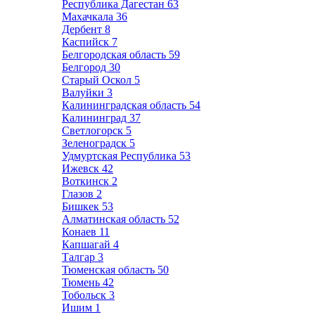
Республика Дагестан
63
Махачкала
36
Дербент
8
Каспийск
7
Белгородская область
59
Белгород
30
Старый Оскол
5
Валуйки
3
Калининградская область
54
Калининград
37
Светлогорск
5
Зеленоградск
5
Удмуртская Республика
53
Ижевск
42
Воткинск
2
Глазов
2
Бишкек
53
Алматинская область
52
Конаев
11
Капшагай
4
Талгар
3
Тюменская область
50
Тюмень
42
Тобольск
3
Ишим
1