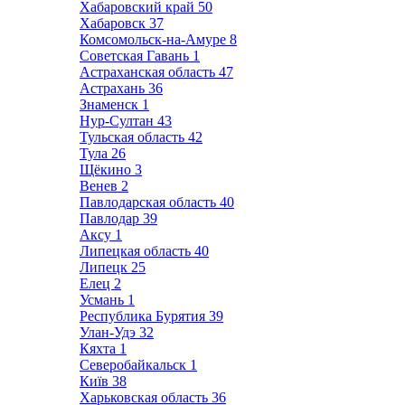
Хабаровский край
50
Хабаровск
37
Комсомольск-на-Амуре
8
Советская Гавань
1
Астраханская область
47
Астрахань
36
Знаменск
1
Нур-Султан
43
Тульская область
42
Тула
26
Щёкино
3
Венев
2
Павлодарская область
40
Павлодар
39
Аксу
1
Липецкая область
40
Липецк
25
Елец
2
Усмань
1
Республика Бурятия
39
Улан-Удэ
32
Кяхта
1
Северобайкальск
1
Київ
38
Харьковская область
36