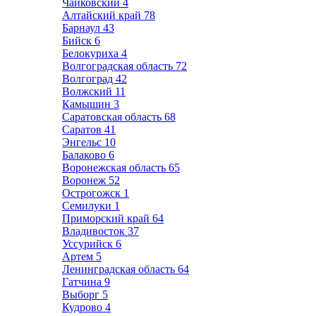
Чайковский
4
Алтайский край
78
Барнаул
43
Бийск
6
Белокуриха
4
Волгоградская область
72
Волгоград
42
Волжский
11
Камышин
3
Саратовская область
68
Саратов
41
Энгельс
10
Балаково
6
Воронежская область
65
Воронеж
52
Острогожск
1
Семилуки
1
Приморский край
64
Владивосток
37
Уссурийск
6
Артем
5
Ленинградская область
64
Гатчина
9
Выборг
5
Кудрово
4