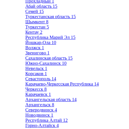
Прохладный
1
Абай область
15
Семей
15
Туркестанская область
15
Шымкент
8
Туркестан
5
Кентау
2
Республика Марий Эл
15
Йошкар-Ола
10
Волжск
1
Звенигово
1
Сахалинская область
15
Южно-Сахалинск
10
Невельск
1
Корсаков
1
Севастополь
14
Карачаево-Черкесская Республика
14
Черкесск
8
Карачаевск
1
Архангельская область
14
Архангельск
8
Северодвинск
4
Новодвинск
1
Республика Алтай
12
Горно-Алтайск
4