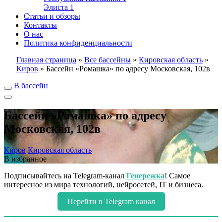
Элиста
1
Статьи и обзоры
Контакты
О нас
Политика конфиденциальности
Главная страница
»
Все бассейны
»
Кировская область
»
Киров
»
Бассейн «Ромашка» по адресу Московская, 102в
В бассейн
Бассейн «Ромашка» по адресу
Московская, 102в
Киров
Кировская область
В избранное
Подписывайтесь на Telegram-канал
Генережка
! Самое
интересное из мира технологий, нейросетей, IT и бизнеса.
Перейти в Telegram канал