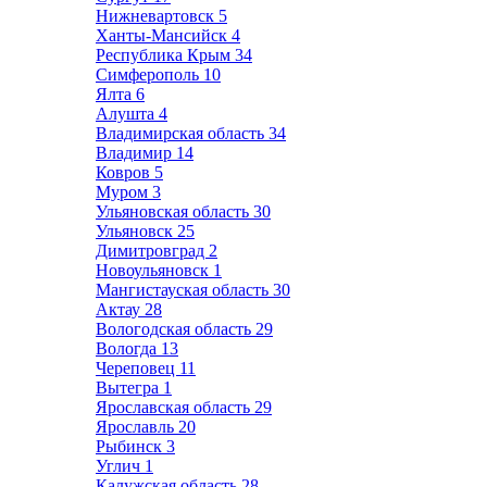
Нижневартовск
5
Ханты-Мансийск
4
Республика Крым
34
Симферополь
10
Ялта
6
Алушта
4
Владимирская область
34
Владимир
14
Ковров
5
Муром
3
Ульяновская область
30
Ульяновск
25
Димитровград
2
Новоульяновск
1
Мангистауская область
30
Актау
28
Вологодская область
29
Вологда
13
Череповец
11
Вытегра
1
Ярославская область
29
Ярославль
20
Рыбинск
3
Углич
1
Калужская область
28