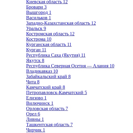
Киевская область
12
Бровари
3
Вышгород
1
Васильков
1
Западно-Казахстанская область
12
Уральск
9
Костромская область
12
Кострома
10
Курганская область
11
Курган
11
Республика Саха (Якутия)
11
Якутск
8
Республика Северная Осетия — Алания
10
Владикавказ
10
Забайкальский край
8
Чита
8
Камчатский край
8
Петропавловск-Камчатский
5
Елизово
1
Вилючинск
1
Орловская область
7
Орел
6
Ливны
1
Ташкентская область
7
Чирчик
1