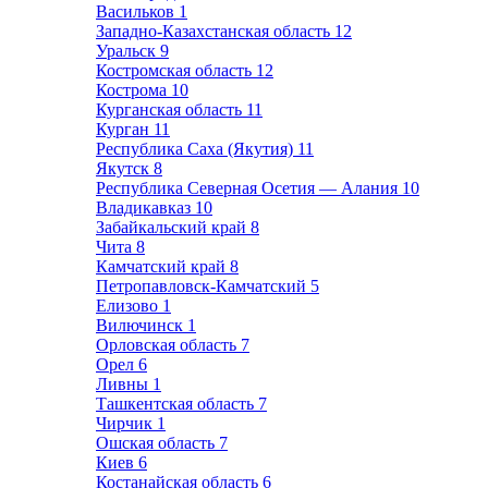
Васильков
1
Западно-Казахстанская область
12
Уральск
9
Костромская область
12
Кострома
10
Курганская область
11
Курган
11
Республика Саха (Якутия)
11
Якутск
8
Республика Северная Осетия — Алания
10
Владикавказ
10
Забайкальский край
8
Чита
8
Камчатский край
8
Петропавловск-Камчатский
5
Елизово
1
Вилючинск
1
Орловская область
7
Орел
6
Ливны
1
Ташкентская область
7
Чирчик
1
Ошская область
7
Киев
6
Костанайская область
6