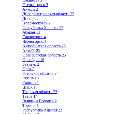
Кокшетау
9
Степногорск
3
Акколь
2
Днепропетровская область
25
Днепр
22
Новомосковск
2
Республика Хакасия
25
Абакан
13
Саяногорск
4
Черногорск
3
Актюбинская область
25
Актобе
25
Оренбургская область
25
Оренбург
16
Бузулук
2
Орск
2
Рязанская область
24
Рязань
18
Скопин
1
Шацк
1
Тверская область
23
Тверь
14
Вышний Волочёк
2
Торжок
1
Республика Адыгея
22