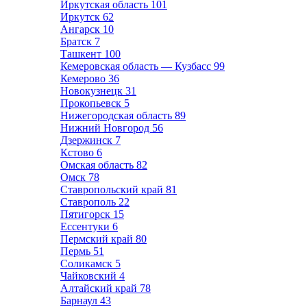
Иркутская область
101
Иркутск
62
Ангарск
10
Братск
7
Ташкент
100
Кемеровская область — Кузбасс
99
Кемерово
36
Новокузнецк
31
Прокопьевск
5
Нижегородская область
89
Нижний Новгород
56
Дзержинск
7
Кстово
6
Омская область
82
Омск
78
Ставропольский край
81
Ставрополь
22
Пятигорск
15
Ессентуки
6
Пермский край
80
Пермь
51
Соликамск
5
Чайковский
4
Алтайский край
78
Барнаул
43