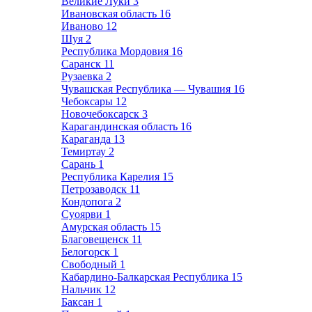
Великие Луки
3
Ивановская область
16
Иваново
12
Шуя
2
Республика Мордовия
16
Саранск
11
Рузаевка
2
Чувашская Республика — Чувашия
16
Чебоксары
12
Новочебоксарск
3
Карагандинская область
16
Караганда
13
Темиртау
2
Сарань
1
Республика Карелия
15
Петрозаводск
11
Кондопога
2
Суоярви
1
Амурская область
15
Благовещенск
11
Белогорск
1
Свободный
1
Кабардино-Балкарская Республика
15
Нальчик
12
Баксан
1