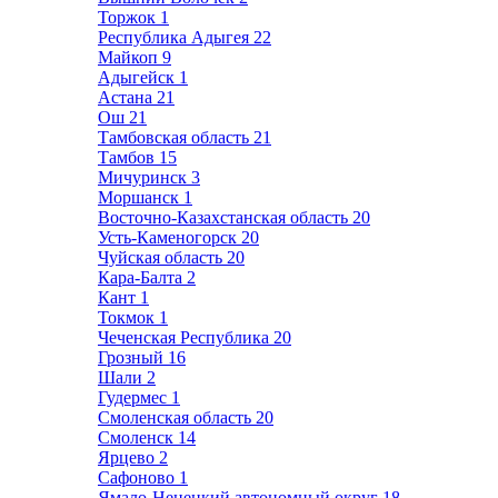
Торжок
1
Республика Адыгея
22
Майкоп
9
Адыгейск
1
Астана
21
Ош
21
Тамбовская область
21
Тамбов
15
Мичуринск
3
Моршанск
1
Восточно-Казахстанская область
20
Усть-Каменогорск
20
Чуйская область
20
Кара-Балта
2
Кант
1
Токмок
1
Чеченская Республика
20
Грозный
16
Шали
2
Гудермес
1
Смоленская область
20
Смоленск
14
Ярцево
2
Сафоново
1
Ямало-Ненецкий автономный округ
18