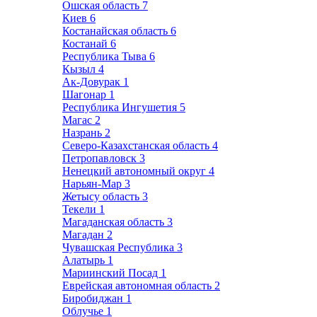
Ошская область
7
Киев
6
Костанайская область
6
Костанай
6
Республика Тыва
6
Кызыл
4
Ак-Довурак
1
Шагонар
1
Республика Ингушетия
5
Магас
2
Назрань
2
Северо-Казахстанская область
4
Петропавловск
3
Ненецкий автономный округ
4
Нарьян-Мар
3
Жетысу область
3
Текели
1
Магаданская область
3
Магадан
2
Чувашская Республика
3
Алатырь
1
Мариинский Посад
1
Еврейская автономная область
2
Биробиджан
1
Облучье
1