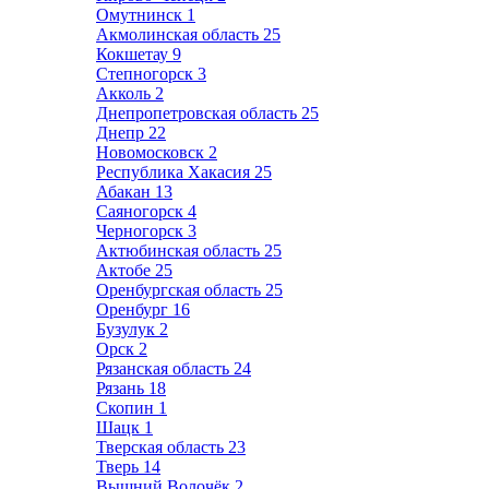
Омутнинск
1
Акмолинская область
25
Кокшетау
9
Степногорск
3
Акколь
2
Днепропетровская область
25
Днепр
22
Новомосковск
2
Республика Хакасия
25
Абакан
13
Саяногорск
4
Черногорск
3
Актюбинская область
25
Актобе
25
Оренбургская область
25
Оренбург
16
Бузулук
2
Орск
2
Рязанская область
24
Рязань
18
Скопин
1
Шацк
1
Тверская область
23
Тверь
14
Вышний Волочёк
2