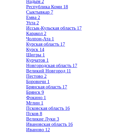
Надым
2
Республика Коми
18
Сыктывкар
7
Емва
2
Ухта
2
Иссык-Кульская область
17
Каракол
2
Чолпон-Ата
1
Курская область
17
Курск
14
Щигры
1
Курчатов
1
Новгородская область
17
Великий Новгород
11
Пестово
2
Боровичи
1
Брянская область
17
Брянск
9
Фокино
1
Мглин
1
Псковская область
16
Псков
8
Великие Луки
3
Ивановская область
16
Иваново
12