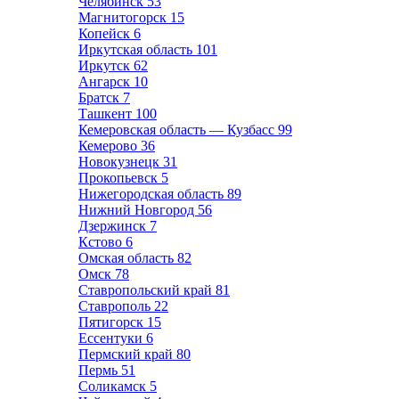
Челябинск
53
Магнитогорск
15
Копейск
6
Иркутская область
101
Иркутск
62
Ангарск
10
Братск
7
Ташкент
100
Кемеровская область — Кузбасс
99
Кемерово
36
Новокузнецк
31
Прокопьевск
5
Нижегородская область
89
Нижний Новгород
56
Дзержинск
7
Кстово
6
Омская область
82
Омск
78
Ставропольский край
81
Ставрополь
22
Пятигорск
15
Ессентуки
6
Пермский край
80
Пермь
51
Соликамск
5