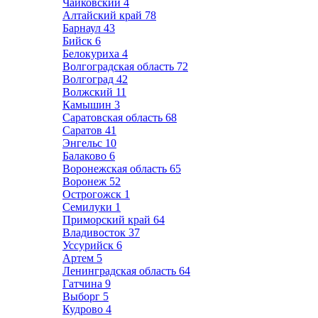
Чайковский
4
Алтайский край
78
Барнаул
43
Бийск
6
Белокуриха
4
Волгоградская область
72
Волгоград
42
Волжский
11
Камышин
3
Саратовская область
68
Саратов
41
Энгельс
10
Балаково
6
Воронежская область
65
Воронеж
52
Острогожск
1
Семилуки
1
Приморский край
64
Владивосток
37
Уссурийск
6
Артем
5
Ленинградская область
64
Гатчина
9
Выборг
5
Кудрово
4