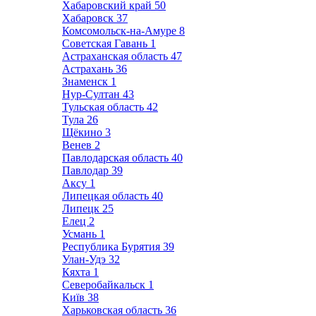
Хабаровский край
50
Хабаровск
37
Комсомольск-на-Амуре
8
Советская Гавань
1
Астраханская область
47
Астрахань
36
Знаменск
1
Нур-Султан
43
Тульская область
42
Тула
26
Щёкино
3
Венев
2
Павлодарская область
40
Павлодар
39
Аксу
1
Липецкая область
40
Липецк
25
Елец
2
Усмань
1
Республика Бурятия
39
Улан-Удэ
32
Кяхта
1
Северобайкальск
1
Київ
38
Харьковская область
36