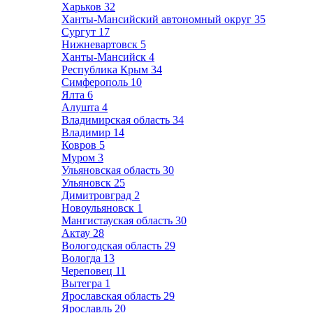
Харьков
32
Ханты-Мансийский автономный округ
35
Сургут
17
Нижневартовск
5
Ханты-Мансийск
4
Республика Крым
34
Симферополь
10
Ялта
6
Алушта
4
Владимирская область
34
Владимир
14
Ковров
5
Муром
3
Ульяновская область
30
Ульяновск
25
Димитровград
2
Новоульяновск
1
Мангистауская область
30
Актау
28
Вологодская область
29
Вологда
13
Череповец
11
Вытегра
1
Ярославская область
29
Ярославль
20