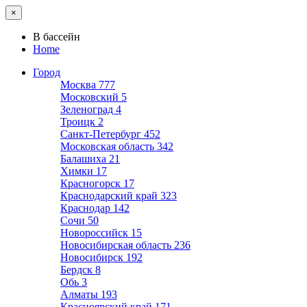
×
В бассейн
Home
Город
Москва
777
Московский
5
Зеленоград
4
Троицк
2
Санкт-Петербург
452
Московская область
342
Балашиха
21
Химки
17
Красногорск
17
Краснодарский край
323
Краснодар
142
Сочи
50
Новороссийск
15
Новосибирская область
236
Новосибирск
192
Бердск
8
Обь
3
Алматы
193
Красноярский край
171