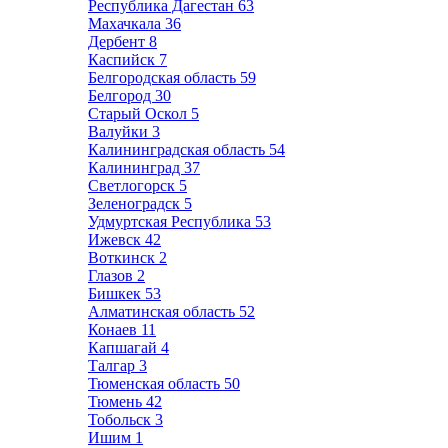
Республика Дагестан
63
Махачкала
36
Дербент
8
Каспийск
7
Белгородская область
59
Белгород
30
Старый Оскол
5
Валуйки
3
Калининградская область
54
Калининград
37
Светлогорск
5
Зеленоградск
5
Удмуртская Республика
53
Ижевск
42
Воткинск
2
Глазов
2
Бишкек
53
Алматинская область
52
Конаев
11
Капшагай
4
Талгар
3
Тюменская область
50
Тюмень
42
Тобольск
3
Ишим
1