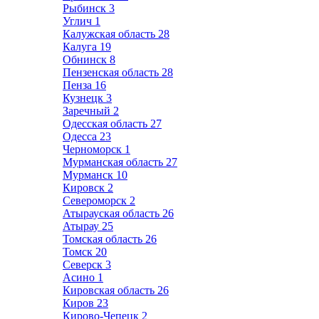
Рыбинск
3
Углич
1
Калужская область
28
Калуга
19
Обнинск
8
Пензенская область
28
Пенза
16
Кузнецк
3
Заречный
2
Одесская область
27
Одесса
23
Черноморск
1
Мурманская область
27
Мурманск
10
Кировск
2
Североморск
2
Атырауская область
26
Атырау
25
Томская область
26
Томск
20
Северск
3
Асино
1
Кировская область
26
Киров
23
Кирово-Чепецк
2