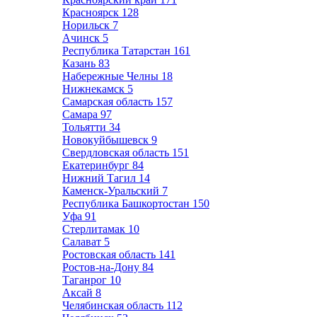
Красноярск
128
Норильск
7
Ачинск
5
Республика Татарстан
161
Казань
83
Набережные Челны
18
Нижнекамск
5
Самарская область
157
Самара
97
Тольятти
34
Новокуйбышевск
9
Свердловская область
151
Екатеринбург
84
Нижний Тагил
14
Каменск-Уральский
7
Республика Башкортостан
150
Уфа
91
Стерлитамак
10
Салават
5
Ростовская область
141
Ростов-на-Дону
84
Таганрог
10
Аксай
8
Челябинская область
112