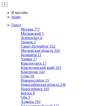
×
В бассейн
Home
Город
Москва
777
Московский
5
Зеленоград
4
Троицк
2
Санкт-Петербург
452
Московская область
342
Балашиха
21
Химки
17
Красногорск
17
Краснодарский край
323
Краснодар
142
Сочи
50
Новороссийск
15
Новосибирская область
236
Новосибирск
192
Бердск
8
Обь
3
Алматы
193
Красноярский край
171