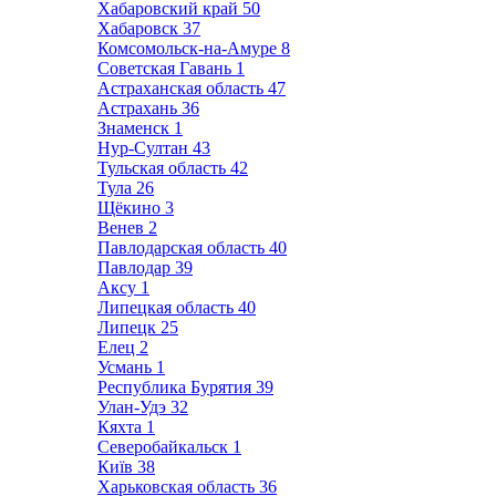
Хабаровский край
50
Хабаровск
37
Комсомольск-на-Амуре
8
Советская Гавань
1
Астраханская область
47
Астрахань
36
Знаменск
1
Нур-Султан
43
Тульская область
42
Тула
26
Щёкино
3
Венев
2
Павлодарская область
40
Павлодар
39
Аксу
1
Липецкая область
40
Липецк
25
Елец
2
Усмань
1
Республика Бурятия
39
Улан-Удэ
32
Кяхта
1
Северобайкальск
1
Київ
38
Харьковская область
36