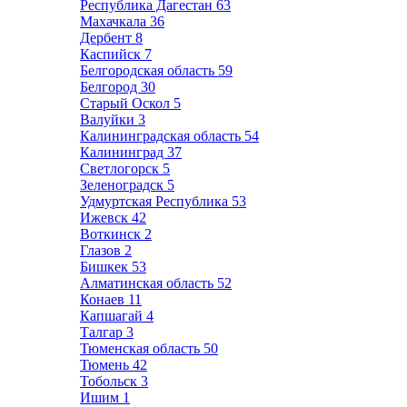
Республика Дагестан
63
Махачкала
36
Дербент
8
Каспийск
7
Белгородская область
59
Белгород
30
Старый Оскол
5
Валуйки
3
Калининградская область
54
Калининград
37
Светлогорск
5
Зеленоградск
5
Удмуртская Республика
53
Ижевск
42
Воткинск
2
Глазов
2
Бишкек
53
Алматинская область
52
Конаев
11
Капшагай
4
Талгар
3
Тюменская область
50
Тюмень
42
Тобольск
3
Ишим
1