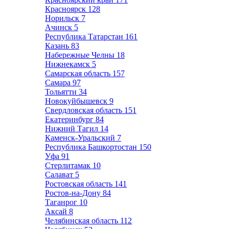
Красноярск
128
Норильск
7
Ачинск
5
Республика Татарстан
161
Казань
83
Набережные Челны
18
Нижнекамск
5
Самарская область
157
Самара
97
Тольятти
34
Новокуйбышевск
9
Свердловская область
151
Екатеринбург
84
Нижний Тагил
14
Каменск-Уральский
7
Республика Башкортостан
150
Уфа
91
Стерлитамак
10
Салават
5
Ростовская область
141
Ростов-на-Дону
84
Таганрог
10
Аксай
8
Челябинская область
112