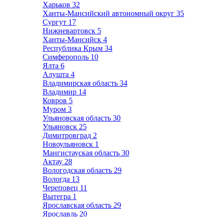
Харьков
32
Ханты-Мансийский автономный округ
35
Сургут
17
Нижневартовск
5
Ханты-Мансийск
4
Республика Крым
34
Симферополь
10
Ялта
6
Алушта
4
Владимирская область
34
Владимир
14
Ковров
5
Муром
3
Ульяновская область
30
Ульяновск
25
Димитровград
2
Новоульяновск
1
Мангистауская область
30
Актау
28
Вологодская область
29
Вологда
13
Череповец
11
Вытегра
1
Ярославская область
29
Ярославль
20