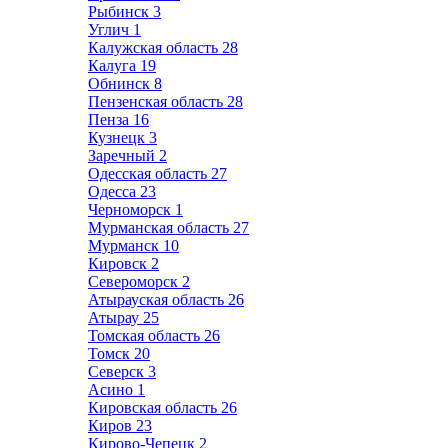
Рыбинск
3
Углич
1
Калужская область
28
Калуга
19
Обнинск
8
Пензенская область
28
Пенза
16
Кузнецк
3
Заречный
2
Одесская область
27
Одесса
23
Черноморск
1
Мурманская область
27
Мурманск
10
Кировск
2
Североморск
2
Атырауская область
26
Атырау
25
Томская область
26
Томск
20
Северск
3
Асино
1
Кировская область
26
Киров
23
Кирово-Чепецк
2