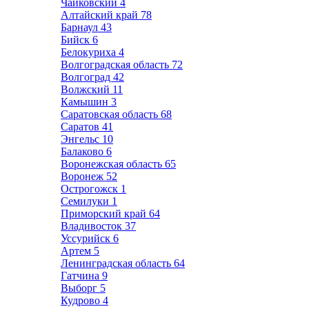
Чайковский
4
Алтайский край
78
Барнаул
43
Бийск
6
Белокуриха
4
Волгоградская область
72
Волгоград
42
Волжский
11
Камышин
3
Саратовская область
68
Саратов
41
Энгельс
10
Балаково
6
Воронежская область
65
Воронеж
52
Острогожск
1
Семилуки
1
Приморский край
64
Владивосток
37
Уссурийск
6
Артем
5
Ленинградская область
64
Гатчина
9
Выборг
5
Кудрово
4