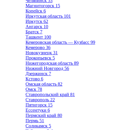
Челябинск
53
Магнитогорск
15
Копейск
6
Иркутская область
101
Иркутск
62
Ангарск
10
Братск
7
Ташкент
100
Кемеровская область — Кузбасс
99
Кемерово
36
Новокузнецк
31
Прокопьевск
5
Нижегородская область
89
Нижний Новгород
56
Дзержинск
7
Кстово
6
Омская область
82
Омск
78
Ставропольский край
81
Ставрополь
22
Пятигорск
15
Ессентуки
6
Пермский край
80
Пермь
51
Соликамск
5