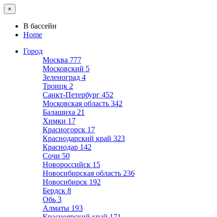
×
В бассейн
Home
Город
Москва
777
Московский
5
Зеленоград
4
Троицк
2
Санкт-Петербург
452
Московская область
342
Балашиха
21
Химки
17
Красногорск
17
Краснодарский край
323
Краснодар
142
Сочи
50
Новороссийск
15
Новосибирская область
236
Новосибирск
192
Бердск
8
Обь
3
Алматы
193
Красноярский край
171