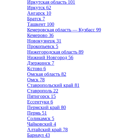
Иркутская область
101
Иркутск
62
Ангарск
10
Братск
7
Ташкент
100
Кемеровская область — Кузбасс
99
Кемерово
36
Новокузнецк
31
Прокопьевск
5
Нижегородская область
89
Нижний Новгород
56
Дзержинск
7
Кстово
6
Омская область
82
Омск
78
Ставропольский край
81
Ставрополь
22
Пятигорск
15
Ессентуки
6
Пермский край
80
Пермь
51
Соликамск
5
Чайковский
4
Алтайский край
78
Барнаул
43