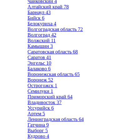
Чайковский
4
Алтайский край
78
Барнаул
43
Бийск
6
Белокуриха
4
Волгоградская область
72
Волгоград
42
Волжский
11
Камышин
3
Саратовская область
68
Саратов
41
Энгельс
10
Балаково
6
Воронежская область
65
Воронеж
52
Острогожск
1
Семилуки
1
Приморский край
64
Владивосток
37
Уссурийск
6
Артем
5
Ленинградская область
64
Гатчина
9
Выборг
5
Кудрово
4