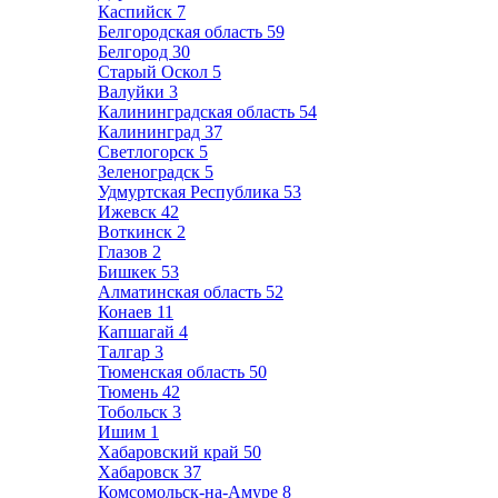
Каспийск
7
Белгородская область
59
Белгород
30
Старый Оскол
5
Валуйки
3
Калининградская область
54
Калининград
37
Светлогорск
5
Зеленоградск
5
Удмуртская Республика
53
Ижевск
42
Воткинск
2
Глазов
2
Бишкек
53
Алматинская область
52
Конаев
11
Капшагай
4
Талгар
3
Тюменская область
50
Тюмень
42
Тобольск
3
Ишим
1
Хабаровский край
50
Хабаровск
37
Комсомольск-на-Амуре
8