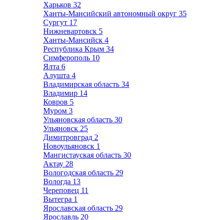
Харьков
32
Ханты-Мансийский автономный округ
35
Сургут
17
Нижневартовск
5
Ханты-Мансийск
4
Республика Крым
34
Симферополь
10
Ялта
6
Алушта
4
Владимирская область
34
Владимир
14
Ковров
5
Муром
3
Ульяновская область
30
Ульяновск
25
Димитровград
2
Новоульяновск
1
Мангистауская область
30
Актау
28
Вологодская область
29
Вологда
13
Череповец
11
Вытегра
1
Ярославская область
29
Ярославль
20