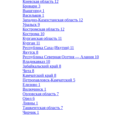
Киевская область
12
Бровари
3
Вышгород
1
Васильков
1
Западно-Казахстанская область
12
Уральск
9
Костромская область
12
Кострома
10
Курганская область
11
Курган
11
Республика Саха (Якутия)
11
Якутск
8
Республика Северная Осетия — Алания
10
Владикавказ
10
Забайкальский край
8
Чита
8
Камчатский край
8
Петропавловск-Камчатский
5
Елизово
1
Вилючинск
1
Орловская область
7
Орел
6
Ливны
1
Ташкентская область
7
Чирчик
1