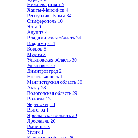
Нижневартовск
5
Ханты-Мансийск
4
Республика Крым
34
Симферополь
10
Ялта
6
Алушта
4
Владимирская область
34
Владимир
14
Ковров
5
Муром
3
Ульяновская область
30
Ульяновск
25
Димитровград
2
Новоульяновск
1
Мангистауская область
30
Актау
28
Вологодская область
29
Вологда
13
Череповец
11
Вытегра
1
Ярославская область
29
Ярославль
20
Рыбинск
3
Углич
1
Калужская область
28