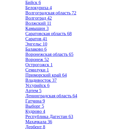
Бийск
6
Белокуриха
4
Волгоградская область
72
Волгоград
42
Волжский
11
Камышин
3
Саратовская область
68
Саратов
41
Энгельс
10
Балаково
6
Воронежская область
65
Воронеж
52
Острогожск
1
Семилуки
1
Приморский край
64
Владивосток
37
Уссурийск
6
Артем
5
Ленинградская область
64
Гатчина
9
Выборг
5
Кудрово
4
Республика Дагестан
63
Махачкала
36
Дербент
8