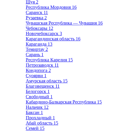
Шуя
2
Республика Мордовия
16
Саранск
11
Рузаевка
2
Чувашская Республика — Чувашия
16
Чебоксары
12
Новочебоксарск
3
Карагандинская область
16
Караганда
13
Темиртау
2
Сарань
1
Республика Карелия
15
Петрозаводск
11
Кондопога
2
Суоярви
1
Амурская область
15
Благовещенск
11
Белогорск
1
Свободный
1
Кабардино-Балкарская Республика
15
Нальчик
12
Баксан
1
Прохладный
1
Абай область
15
Семей
15