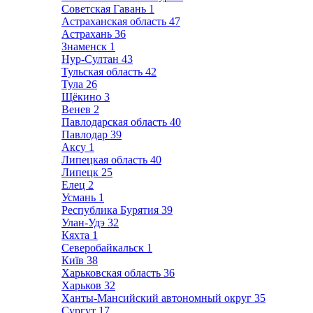
Советская Гавань
1
Астраханская область
47
Астрахань
36
Знаменск
1
Нур-Султан
43
Тульская область
42
Тула
26
Щёкино
3
Венев
2
Павлодарская область
40
Павлодар
39
Аксу
1
Липецкая область
40
Липецк
25
Елец
2
Усмань
1
Республика Бурятия
39
Улан-Удэ
32
Кяхта
1
Северобайкальск
1
Київ
38
Харьковская область
36
Харьков
32
Ханты-Мансийский автономный округ
35
Сургут
17