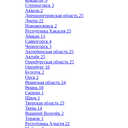
Кокшетау
9
Степногорск
3
Акколь
2
Днепропетровская область
25
Днепр
22
Новомосковск
2
Республика Хакасия
25
Абакан
13
Саяногорск
4
Черногорск
3
Актюбинская область
25
Актобе
25
Оренбургская область
25
Оренбург
16
Бузулук
2
Орск
2
Рязанская область
24
Рязань
18
Скопин
1
Шацк
1
Тверская область
23
Тверь
14
Вышний Волочёк
2
Торжок
1
Республика Адыгея
22