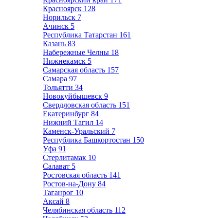
Красноярск
128
Норильск
7
Ачинск
5
Республика Татарстан
161
Казань
83
Набережные Челны
18
Нижнекамск
5
Самарская область
157
Самара
97
Тольятти
34
Новокуйбышевск
9
Свердловская область
151
Екатеринбург
84
Нижний Тагил
14
Каменск-Уральский
7
Республика Башкортостан
150
Уфа
91
Стерлитамак
10
Салават
5
Ростовская область
141
Ростов-на-Дону
84
Таганрог
10
Аксай
8
Челябинская область
112