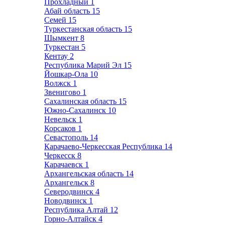
Прохладный
1
Абай область
15
Семей
15
Туркестанская область
15
Шымкент
8
Туркестан
5
Кентау
2
Республика Марий Эл
15
Йошкар-Ола
10
Волжск
1
Звенигово
1
Сахалинская область
15
Южно-Сахалинск
10
Невельск
1
Корсаков
1
Севастополь
14
Карачаево-Черкесская Республика
14
Черкесск
8
Карачаевск
1
Архангельская область
14
Архангельск
8
Северодвинск
4
Новодвинск
1
Республика Алтай
12
Горно-Алтайск
4