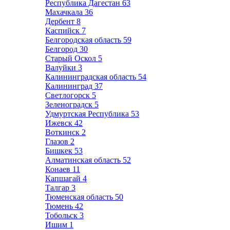
Республика Дагестан
63
Махачкала
36
Дербент
8
Каспийск
7
Белгородская область
59
Белгород
30
Старый Оскол
5
Валуйки
3
Калининградская область
54
Калининград
37
Светлогорск
5
Зеленоградск
5
Удмуртская Республика
53
Ижевск
42
Воткинск
2
Глазов
2
Бишкек
53
Алматинская область
52
Конаев
11
Капшагай
4
Талгар
3
Тюменская область
50
Тюмень
42
Тобольск
3
Ишим
1