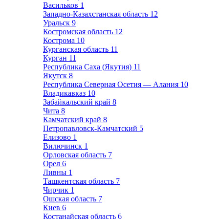
Васильков
1
Западно-Казахстанская область
12
Уральск
9
Костромская область
12
Кострома
10
Курганская область
11
Курган
11
Республика Саха (Якутия)
11
Якутск
8
Республика Северная Осетия — Алания
10
Владикавказ
10
Забайкальский край
8
Чита
8
Камчатский край
8
Петропавловск-Камчатский
5
Елизово
1
Вилючинск
1
Орловская область
7
Орел
6
Ливны
1
Ташкентская область
7
Чирчик
1
Ошская область
7
Киев
6
Костанайская область
6