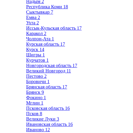
Надым
2
Республика Коми
18
Сыктывкар
7
Емва
2
Ухта
2
Иссык-Кульская область
17
Каракол
2
Чолпон-Ата
1
Курская область
17
Курск
14
Щигры
1
Курчатов
1
Новгородская область
17
Великий Новгород
11
Пестово
2
Боровичи
1
Брянская область
17
Брянск
9
Фокино
1
Мглин
1
Псковская область
16
Псков
8
Великие Луки
3
Ивановская область
16
Иваново
12