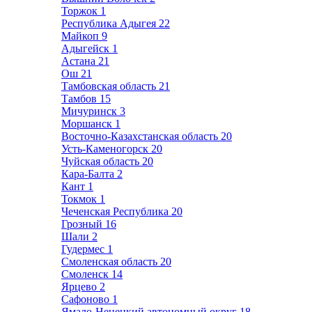
Торжок
1
Республика Адыгея
22
Майкоп
9
Адыгейск
1
Астана
21
Ош
21
Тамбовская область
21
Тамбов
15
Мичуринск
3
Моршанск
1
Восточно-Казахстанская область
20
Усть-Каменогорск
20
Чуйская область
20
Кара-Балта
2
Кант
1
Токмок
1
Чеченская Республика
20
Грозный
16
Шали
2
Гудермес
1
Смоленская область
20
Смоленск
14
Ярцево
2
Сафоново
1
Ямало-Ненецкий автономный округ
18