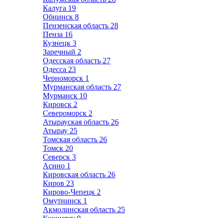
Калуга
19
Обнинск
8
Пензенская область
28
Пенза
16
Кузнецк
3
Заречный
2
Одесская область
27
Одесса
23
Черноморск
1
Мурманская область
27
Мурманск
10
Кировск
2
Североморск
2
Атырауская область
26
Атырау
25
Томская область
26
Томск
20
Северск
3
Асино
1
Кировская область
26
Киров
23
Кирово-Чепецк
2
Омутнинск
1
Акмолинская область
25