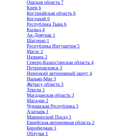
Ошская область
7
Киев
6
Костанайская область
6
Костанай
6
Республика Тыва
6
Кызыл
4
Ак-Довурак
1
Шагонар
1
Республика Ингушетия
5
Магас
2
Назрань
2
Северо-Казахстанская область
4
Петропавловск
3
Ненецкий автономный округ
4
Нарьян-Мар
3
Жетысу область
3
Текели
1
Магаданская область
3
Магадан
2
Чувашская Республика
3
Алатырь
1
Мариинский Посад
1
Еврейская автономная область
2
Биробиджан
1
Облучье
1