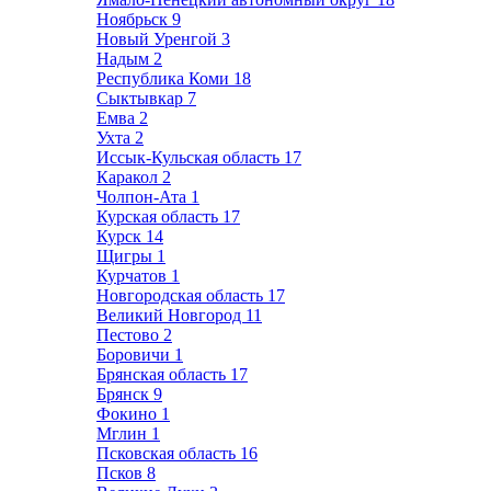
Ноябрьск
9
Новый Уренгой
3
Надым
2
Республика Коми
18
Сыктывкар
7
Емва
2
Ухта
2
Иссык-Кульская область
17
Каракол
2
Чолпон-Ата
1
Курская область
17
Курск
14
Щигры
1
Курчатов
1
Новгородская область
17
Великий Новгород
11
Пестово
2
Боровичи
1
Брянская область
17
Брянск
9
Фокино
1
Мглин
1
Псковская область
16
Псков
8