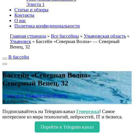
Элиста
1
Статьи и обзоры
Контакты
О нас
Политика конфиденциальности
Главная страница
»
Все бассейны
»
Ульяновская область
»
Ульяновск
»
Бассейн «Северная Волна» — Северный
Венец, 32
В бассейн
Бассейн «Северная Волна» —
Северный Венец, 32
Ульяновск
Ульяновская область
В избранное
Подписывайтесь на Telegram-канал
Генережка
! Самое
интересное из мира технологий, нейросетей, IT и бизнеса.
Перейти в Telegram канал