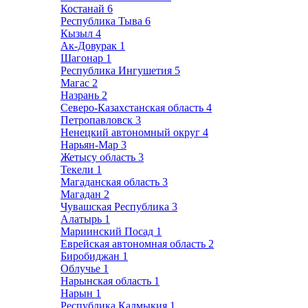
Костанай
6
Республика Тыва
6
Кызыл
4
Ак-Довурак
1
Шагонар
1
Республика Ингушетия
5
Магас
2
Назрань
2
Северо-Казахстанская область
4
Петропавловск
3
Ненецкий автономный округ
4
Нарьян-Мар
3
Жетысу область
3
Текели
1
Магаданская область
3
Магадан
2
Чувашская Республика
3
Алатырь
1
Мариинский Посад
1
Еврейская автономная область
2
Биробиджан
1
Облучье
1
Нарынская область
1
Нарын
1
Республика Калмыкия
1