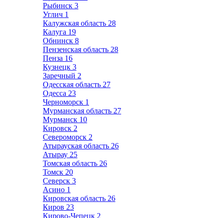
Рыбинск
3
Углич
1
Калужская область
28
Калуга
19
Обнинск
8
Пензенская область
28
Пенза
16
Кузнецк
3
Заречный
2
Одесская область
27
Одесса
23
Черноморск
1
Мурманская область
27
Мурманск
10
Кировск
2
Североморск
2
Атырауская область
26
Атырау
25
Томская область
26
Томск
20
Северск
3
Асино
1
Кировская область
26
Киров
23
Кирово-Чепецк
2