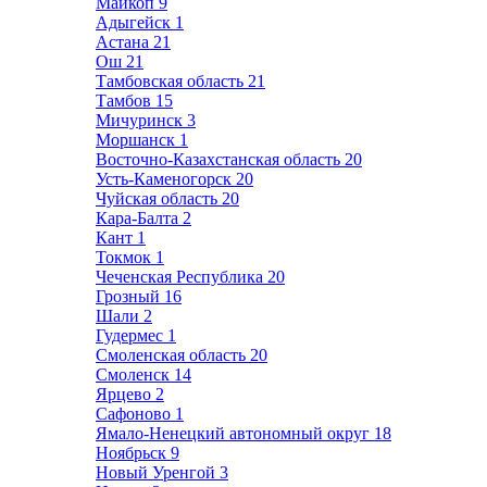
Майкоп
9
Адыгейск
1
Астана
21
Ош
21
Тамбовская область
21
Тамбов
15
Мичуринск
3
Моршанск
1
Восточно-Казахстанская область
20
Усть-Каменогорск
20
Чуйская область
20
Кара-Балта
2
Кант
1
Токмок
1
Чеченская Республика
20
Грозный
16
Шали
2
Гудермес
1
Смоленская область
20
Смоленск
14
Ярцево
2
Сафоново
1
Ямало-Ненецкий автономный округ
18
Ноябрьск
9
Новый Уренгой
3