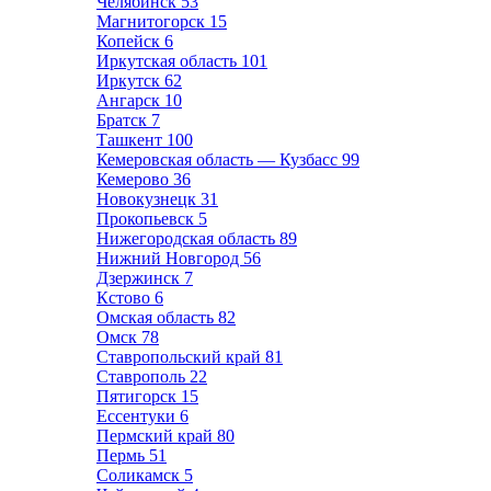
Челябинск
53
Магнитогорск
15
Копейск
6
Иркутская область
101
Иркутск
62
Ангарск
10
Братск
7
Ташкент
100
Кемеровская область — Кузбасс
99
Кемерово
36
Новокузнецк
31
Прокопьевск
5
Нижегородская область
89
Нижний Новгород
56
Дзержинск
7
Кстово
6
Омская область
82
Омск
78
Ставропольский край
81
Ставрополь
22
Пятигорск
15
Ессентуки
6
Пермский край
80
Пермь
51
Соликамск
5