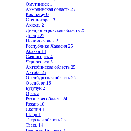
Омутнинск
1
Акмолинская область
25
Кокшетау
9
Степногорск
3
Акколь
2
Днепропетровская область
25
Днепр
22
Новомосковск
2
Республика Хакасия
25
Абакан
13
Саяногорск
4
Черногорск
3
Актюбинская область
25
Актобе
25
Оренбургская область
25
Оренбург
16
Бузулук
2
Орск
2
Рязанская область
24
Рязань
18
Скопин
1
Шацк
1
Тверская область
23
Тверь
14
Вышний Волочёк
2