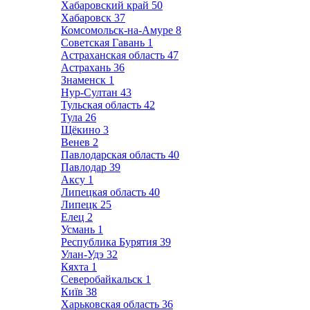
Хабаровский край
50
Хабаровск
37
Комсомольск-на-Амуре
8
Советская Гавань
1
Астраханская область
47
Астрахань
36
Знаменск
1
Нур-Султан
43
Тульская область
42
Тула
26
Щёкино
3
Венев
2
Павлодарская область
40
Павлодар
39
Аксу
1
Липецкая область
40
Липецк
25
Елец
2
Усмань
1
Республика Бурятия
39
Улан-Удэ
32
Кяхта
1
Северобайкальск
1
Київ
38
Харьковская область
36