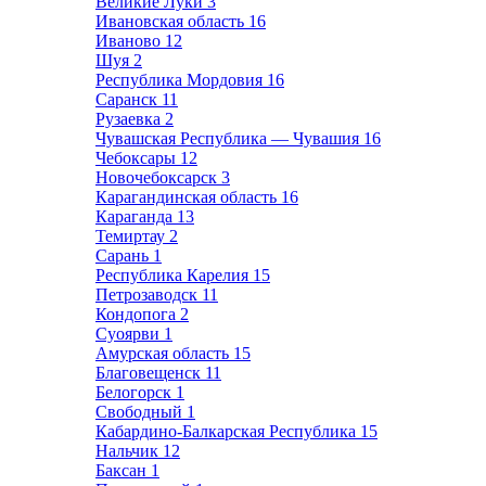
Великие Луки
3
Ивановская область
16
Иваново
12
Шуя
2
Республика Мордовия
16
Саранск
11
Рузаевка
2
Чувашская Республика — Чувашия
16
Чебоксары
12
Новочебоксарск
3
Карагандинская область
16
Караганда
13
Темиртау
2
Сарань
1
Республика Карелия
15
Петрозаводск
11
Кондопога
2
Суоярви
1
Амурская область
15
Благовещенск
11
Белогорск
1
Свободный
1
Кабардино-Балкарская Республика
15
Нальчик
12
Баксан
1