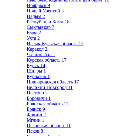
Ноябрьск
9
Новый Уренгой
3
Надым
2
Республика Коми
18
Сыктывкар
7
Емва
2
Ухта
2
Иссык-Кульская область
17
Каракол
2
Чолпон-Ата
1
Курская область
17
Курск
14
Щигры
1
Курчатов
1
Новгородская область
17
Великий Новгород
11
Пестово
2
Боровичи
1
Брянская область
17
Брянск
9
Фокино
1
Мглин
1
Псковская область
16
Псков
8