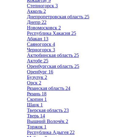
Кокшетау
9
Степногорск
3
Акколь
2
Днепропетровская область
25
Днепр
22
Новомосковск
2
Республика Хакасия
25
Абакан
13
Саяногорск
4
Черногорск
3
Актюбинская область
25
Актобе
25
Оренбургская область
25
Оренбург
16
Бузулук
2
Орск
2
Рязанская область
24
Рязань
18
Скопин
1
Шацк
1
Тверская область
23
Тверь
14
Вышний Волочёк
2
Торжок
1
Республика Адыгея
22