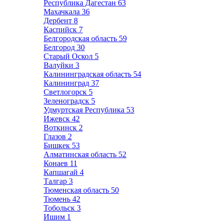
Республика Дагестан
63
Махачкала
36
Дербент
8
Каспийск
7
Белгородская область
59
Белгород
30
Старый Оскол
5
Валуйки
3
Калининградская область
54
Калининград
37
Светлогорск
5
Зеленоградск
5
Удмуртская Республика
53
Ижевск
42
Воткинск
2
Глазов
2
Бишкек
53
Алматинская область
52
Конаев
11
Капшагай
4
Талгар
3
Тюменская область
50
Тюмень
42
Тобольск
3
Ишим
1