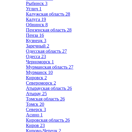
Рыбинск
3
Углич
1
Калужская область
28
Калуга
19
Обнинск
8
Пензенская область
28
Пенза
16
Кузнецк
3
Заречный
2
Одесская область
27
Одесса
23
Черноморск
1
Мурманская область
27
Мурманск
10
Кировск
2
Североморск
2
Атырауская область
26
Атырау
25
Томская область
26
Томск
20
Северск
3
Асино
1
Кировская область
26
Киров
23
Кирово-Чепецк
2