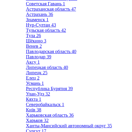
Советская Гавань
1
Астраханская область
47
Астрахань
36
Знаменск
1
Нур-Султан
43
Тульская область
42
Тула
26
Щёкино
3
Венев
2
Павлодарская область
40
Павлодар
39
Аксу
1
Липецкая область
40
Липецк
25
Елец
2
Усмань
1
Республика Бурятия
39
Улан-Удэ
32
Кяхта
1
Северобайкальск
1
Київ
38
Харьковская область
36
Харьков
32
Ханты-Мансийский автономный округ
35
Сургут
17