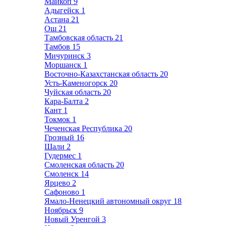
Майкоп
9
Адыгейск
1
Астана
21
Ош
21
Тамбовская область
21
Тамбов
15
Мичуринск
3
Моршанск
1
Восточно-Казахстанская область
20
Усть-Каменогорск
20
Чуйская область
20
Кара-Балта
2
Кант
1
Токмок
1
Чеченская Республика
20
Грозный
16
Шали
2
Гудермес
1
Смоленская область
20
Смоленск
14
Ярцево
2
Сафоново
1
Ямало-Ненецкий автономный округ
18
Ноябрьск
9
Новый Уренгой
3