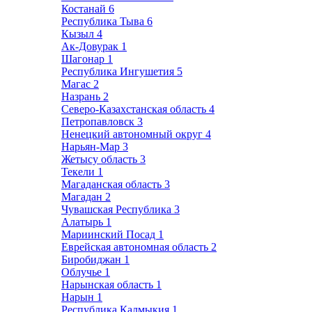
Костанай
6
Республика Тыва
6
Кызыл
4
Ак-Довурак
1
Шагонар
1
Республика Ингушетия
5
Магас
2
Назрань
2
Северо-Казахстанская область
4
Петропавловск
3
Ненецкий автономный округ
4
Нарьян-Мар
3
Жетысу область
3
Текели
1
Магаданская область
3
Магадан
2
Чувашская Республика
3
Алатырь
1
Мариинский Посад
1
Еврейская автономная область
2
Биробиджан
1
Облучье
1
Нарынская область
1
Нарын
1
Республика Калмыкия
1