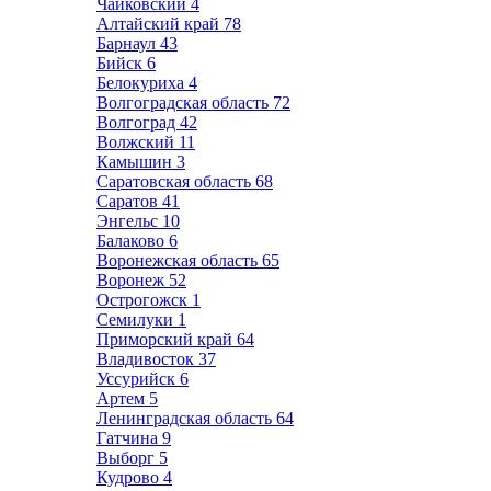
Чайковский
4
Алтайский край
78
Барнаул
43
Бийск
6
Белокуриха
4
Волгоградская область
72
Волгоград
42
Волжский
11
Камышин
3
Саратовская область
68
Саратов
41
Энгельс
10
Балаково
6
Воронежская область
65
Воронеж
52
Острогожск
1
Семилуки
1
Приморский край
64
Владивосток
37
Уссурийск
6
Артем
5
Ленинградская область
64
Гатчина
9
Выборг
5
Кудрово
4