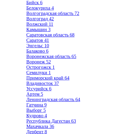
Бийск
6
Белокуриха
4
Волгоградская область
72
Волгоград
42
Волжский
11
Камышин
3
Саратовская область
68
Саратов
41
Энгельс
10
Балаково
6
Воронежская область
65
Воронеж
52
Острогожск
1
Семилуки
1
Приморский край
64
Владивосток
37
Уссурийск
6
Артем
5
Ленинградская область
64
Гатчина
9
Выборг
5
Кудрово
4
Республика Дагестан
63
Махачкала
36
Дербент
8