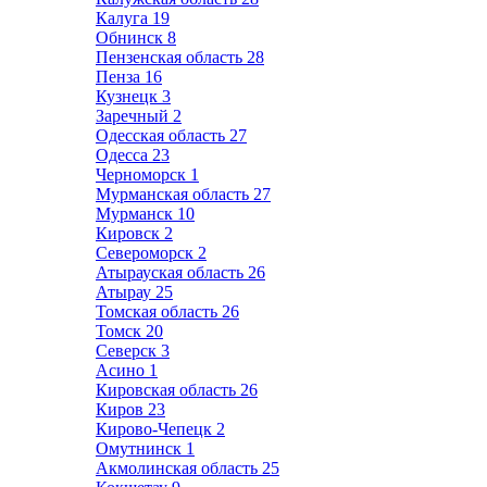
Калуга
19
Обнинск
8
Пензенская область
28
Пенза
16
Кузнецк
3
Заречный
2
Одесская область
27
Одесса
23
Черноморск
1
Мурманская область
27
Мурманск
10
Кировск
2
Североморск
2
Атырауская область
26
Атырау
25
Томская область
26
Томск
20
Северск
3
Асино
1
Кировская область
26
Киров
23
Кирово-Чепецк
2
Омутнинск
1
Акмолинская область
25