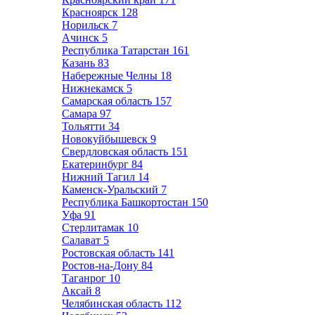
Красноярск
128
Норильск
7
Ачинск
5
Республика Татарстан
161
Казань
83
Набережные Челны
18
Нижнекамск
5
Самарская область
157
Самара
97
Тольятти
34
Новокуйбышевск
9
Свердловская область
151
Екатеринбург
84
Нижний Тагил
14
Каменск-Уральский
7
Республика Башкортостан
150
Уфа
91
Стерлитамак
10
Салават
5
Ростовская область
141
Ростов-на-Дону
84
Таганрог
10
Аксай
8
Челябинская область
112