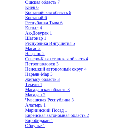
Ошская область
7
Киев
6
Костанайская область
6
Костанай
6
Республика Тыва
6
Кызыл
4
Ак-Довурак
1
Шагонар
1
Республика Ингушетия
5
Магас
2
Назрань
2
Северо-Казахстанская область
4
Петропавловск
3
Ненецкий автономный округ
4
Нарьян-Мар
3
Жетысу область
3
Текели
1
Магаданская область
3
Магадан
2
Чувашская Республика
3
Алатырь
1
Мариинский Посад
1
Еврейская автономная область
2
Биробиджан
1
Облучье
1