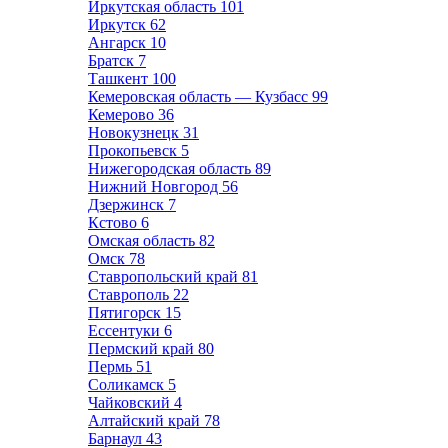
Иркутская область
101
Иркутск
62
Ангарск
10
Братск
7
Ташкент
100
Кемеровская область — Кузбасс
99
Кемерово
36
Новокузнецк
31
Прокопьевск
5
Нижегородская область
89
Нижний Новгород
56
Дзержинск
7
Кстово
6
Омская область
82
Омск
78
Ставропольский край
81
Ставрополь
22
Пятигорск
15
Ессентуки
6
Пермский край
80
Пермь
51
Соликамск
5
Чайковский
4
Алтайский край
78
Барнаул
43