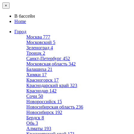
×
В бассейн
Home
Город
Москва
777
Московский
5
Зеленоград
4
Троицк
2
Санкт-Петербург
452
Московская область
342
Балашиха
21
Химки
17
Красногорск
17
Краснодарский край
323
Краснодар
142
Сочи
50
Новороссийск
15
Новосибирская область
236
Новосибирск
192
Бердск
8
Обь
3
Алматы
193
Красноярский край
171