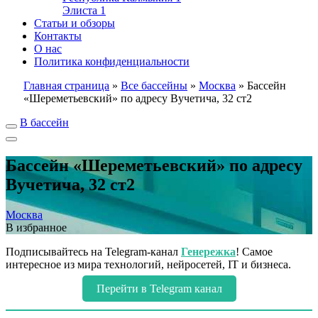
Элиста
1
Статьи и обзоры
Контакты
О нас
Политика конфиденциальности
Главная страница
»
Все бассейны
»
Москва
»
Бассейн
«Шереметьевский» по адресу Вучетича, 32 ст2
В бассейн
Бассейн «Шереметьевский» по адресу
Вучетича, 32 ст2
Москва
В избранное
Подписывайтесь на Telegram-канал
Генережка
! Самое
интересное из мира технологий, нейросетей, IT и бизнеса.
Перейти в Telegram канал