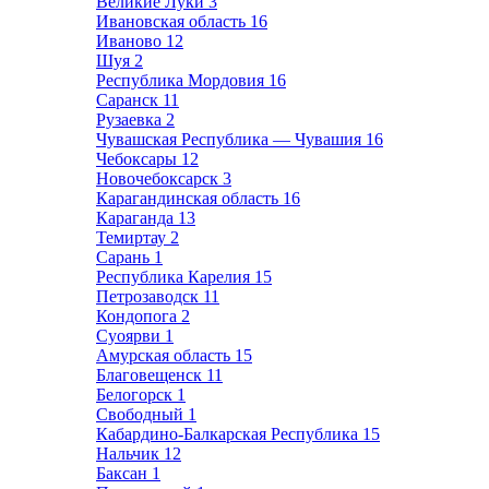
Великие Луки
3
Ивановская область
16
Иваново
12
Шуя
2
Республика Мордовия
16
Саранск
11
Рузаевка
2
Чувашская Республика — Чувашия
16
Чебоксары
12
Новочебоксарск
3
Карагандинская область
16
Караганда
13
Темиртау
2
Сарань
1
Республика Карелия
15
Петрозаводск
11
Кондопога
2
Суоярви
1
Амурская область
15
Благовещенск
11
Белогорск
1
Свободный
1
Кабардино-Балкарская Республика
15
Нальчик
12
Баксан
1