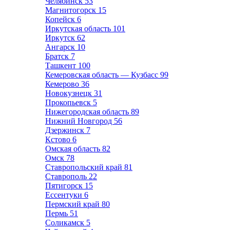
Челябинск
53
Магнитогорск
15
Копейск
6
Иркутская область
101
Иркутск
62
Ангарск
10
Братск
7
Ташкент
100
Кемеровская область — Кузбасс
99
Кемерово
36
Новокузнецк
31
Прокопьевск
5
Нижегородская область
89
Нижний Новгород
56
Дзержинск
7
Кстово
6
Омская область
82
Омск
78
Ставропольский край
81
Ставрополь
22
Пятигорск
15
Ессентуки
6
Пермский край
80
Пермь
51
Соликамск
5