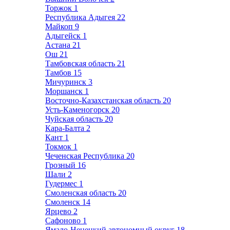
Торжок
1
Республика Адыгея
22
Майкоп
9
Адыгейск
1
Астана
21
Ош
21
Тамбовская область
21
Тамбов
15
Мичуринск
3
Моршанск
1
Восточно-Казахстанская область
20
Усть-Каменогорск
20
Чуйская область
20
Кара-Балта
2
Кант
1
Токмок
1
Чеченская Республика
20
Грозный
16
Шали
2
Гудермес
1
Смоленская область
20
Смоленск
14
Ярцево
2
Сафоново
1
Ямало-Ненецкий автономный округ
18