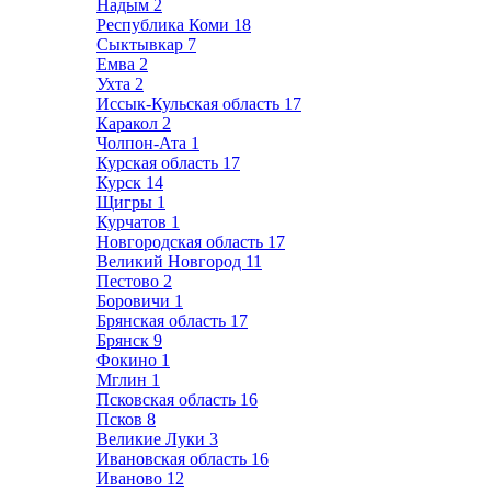
Надым
2
Республика Коми
18
Сыктывкар
7
Емва
2
Ухта
2
Иссык-Кульская область
17
Каракол
2
Чолпон-Ата
1
Курская область
17
Курск
14
Щигры
1
Курчатов
1
Новгородская область
17
Великий Новгород
11
Пестово
2
Боровичи
1
Брянская область
17
Брянск
9
Фокино
1
Мглин
1
Псковская область
16
Псков
8
Великие Луки
3
Ивановская область
16
Иваново
12