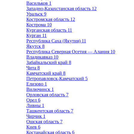
Васильков
1
Западно-Казахстанская область
12
Уральск
9
Костромская область
12
Кострома
10
Курганская область
11
Курган
11
Республика Саха (Якутия)
11
Якутск
8
Республика Северная Осетия — Алания
10
Владикавказ
10
Забайкальский край
8
Чита
8
Камчатский край
8
Петропавловск-Камчатский
5
Елизово
1
Вилючинск
1
Орловская область
7
Орел
6
Ливны
1
Ташкентская область
7
Чирчик
1
Ошская область
7
Киев
6
Костанайская область
6