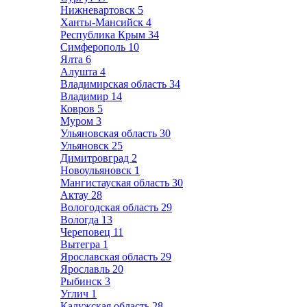
Нижневартовск
5
Ханты-Мансийск
4
Республика Крым
34
Симферополь
10
Ялта
6
Алушта
4
Владимирская область
34
Владимир
14
Ковров
5
Муром
3
Ульяновская область
30
Ульяновск
25
Димитровград
2
Новоульяновск
1
Мангистауская область
30
Актау
28
Вологодская область
29
Вологда
13
Череповец
11
Вытегра
1
Ярославская область
29
Ярославль
20
Рыбинск
3
Углич
1
Калужская область
28