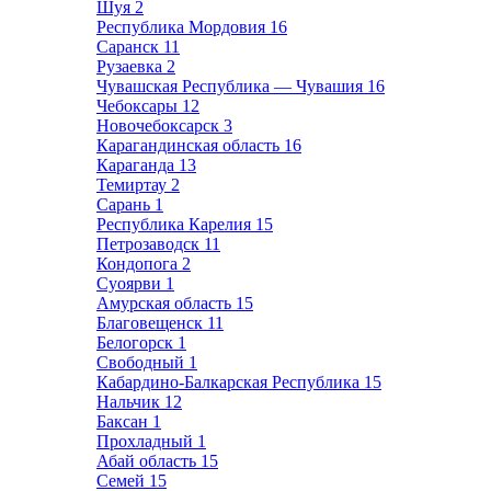
Шуя
2
Республика Мордовия
16
Саранск
11
Рузаевка
2
Чувашская Республика — Чувашия
16
Чебоксары
12
Новочебоксарск
3
Карагандинская область
16
Караганда
13
Темиртау
2
Сарань
1
Республика Карелия
15
Петрозаводск
11
Кондопога
2
Суоярви
1
Амурская область
15
Благовещенск
11
Белогорск
1
Свободный
1
Кабардино-Балкарская Республика
15
Нальчик
12
Баксан
1
Прохладный
1
Абай область
15
Семей
15