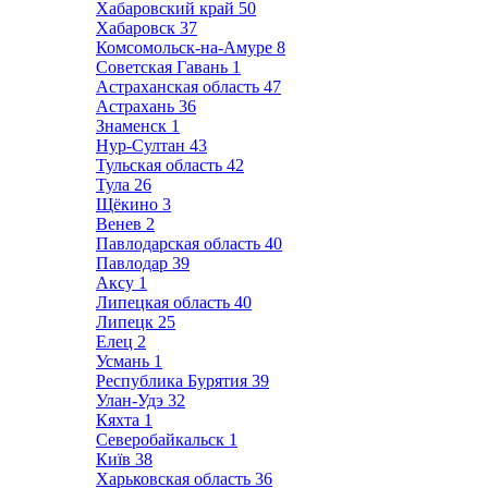
Хабаровский край
50
Хабаровск
37
Комсомольск-на-Амуре
8
Советская Гавань
1
Астраханская область
47
Астрахань
36
Знаменск
1
Нур-Султан
43
Тульская область
42
Тула
26
Щёкино
3
Венев
2
Павлодарская область
40
Павлодар
39
Аксу
1
Липецкая область
40
Липецк
25
Елец
2
Усмань
1
Республика Бурятия
39
Улан-Удэ
32
Кяхта
1
Северобайкальск
1
Київ
38
Харьковская область
36