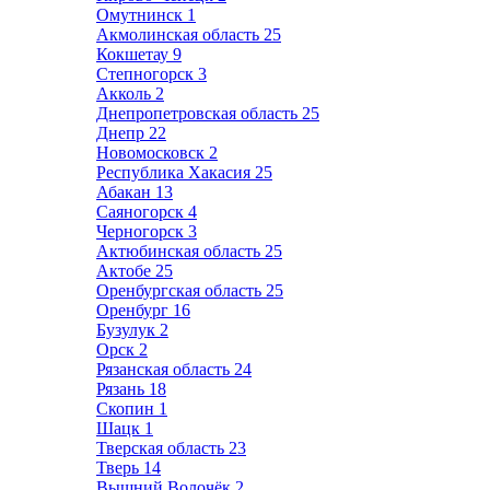
Омутнинск
1
Акмолинская область
25
Кокшетау
9
Степногорск
3
Акколь
2
Днепропетровская область
25
Днепр
22
Новомосковск
2
Республика Хакасия
25
Абакан
13
Саяногорск
4
Черногорск
3
Актюбинская область
25
Актобе
25
Оренбургская область
25
Оренбург
16
Бузулук
2
Орск
2
Рязанская область
24
Рязань
18
Скопин
1
Шацк
1
Тверская область
23
Тверь
14
Вышний Волочёк
2