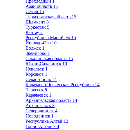
Прохладный
1
Абай область
15
Семей
15
Туркестанская область
15
Шымкент
8
Туркестан
5
Кентау
2
Республика Марий Эл
15
Йошкар-Ола
10
Волжск
1
Звенигово
1
Сахалинская область
15
Южно-Сахалинск
10
Невельск
1
Корсаков
1
Севастополь
14
Карачаево-Черкесская Республика
14
Черкесск
8
Карачаевск
1
Архангельская область
14
Архангельск
8
Северодвинск
4
Новодвинск
1
Республика Алтай
12
Горно-Алтайск
4