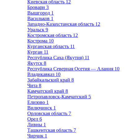
Киевская область
12
Бровари
3
Вышгород
1
Васильков
1
Западно-Казахстанская область
12
Уральск
9
Костромская область
12
Кострома
10
Курганская область
11
Курган
11
Республика Саха (Якутия)
11
Якутск
8
Республика Северная Осетия — Алания
10
Владикавказ
10
Забайкальский край
8
Чита
8
Камчатский край
8
Петропавловск-Камчатский
5
Елизово
1
Вилючинск
1
Орловская область
7
Орел
6
Ливны
1
Ташкентская область
7
Чирчик
1