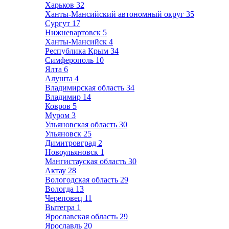
Харьков
32
Ханты-Мансийский автономный округ
35
Сургут
17
Нижневартовск
5
Ханты-Мансийск
4
Республика Крым
34
Симферополь
10
Ялта
6
Алушта
4
Владимирская область
34
Владимир
14
Ковров
5
Муром
3
Ульяновская область
30
Ульяновск
25
Димитровград
2
Новоульяновск
1
Мангистауская область
30
Актау
28
Вологодская область
29
Вологда
13
Череповец
11
Вытегра
1
Ярославская область
29
Ярославль
20