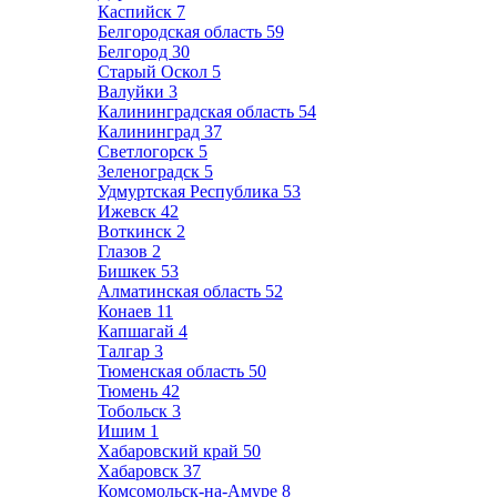
Каспийск
7
Белгородская область
59
Белгород
30
Старый Оскол
5
Валуйки
3
Калининградская область
54
Калининград
37
Светлогорск
5
Зеленоградск
5
Удмуртская Республика
53
Ижевск
42
Воткинск
2
Глазов
2
Бишкек
53
Алматинская область
52
Конаев
11
Капшагай
4
Талгар
3
Тюменская область
50
Тюмень
42
Тобольск
3
Ишим
1
Хабаровский край
50
Хабаровск
37
Комсомольск-на-Амуре
8