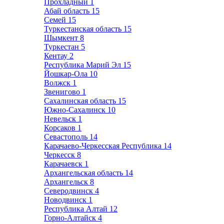
Прохладный
1
Абай область
15
Семей
15
Туркестанская область
15
Шымкент
8
Туркестан
5
Кентау
2
Республика Марий Эл
15
Йошкар-Ола
10
Волжск
1
Звенигово
1
Сахалинская область
15
Южно-Сахалинск
10
Невельск
1
Корсаков
1
Севастополь
14
Карачаево-Черкесская Республика
14
Черкесск
8
Карачаевск
1
Архангельская область
14
Архангельск
8
Северодвинск
4
Новодвинск
1
Республика Алтай
12
Горно-Алтайск
4