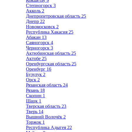
Кокшетау
9
Степногорск
3
Акколь
2
Днепропетровская область
25
Днепр
22
Новомосковск
2
Республика Хакасия
25
Абакан
13
Саяногорск
4
Черногорск
3
Актюбинская область
25
Актобе
25
Оренбургская область
25
Оренбург
16
Бузулук
2
Орск
2
Рязанская область
24
Рязань
18
Скопин
1
Шацк
1
Тверская область
23
Тверь
14
Вышний Волочёк
2
Торжок
1
Республика Адыгея
22