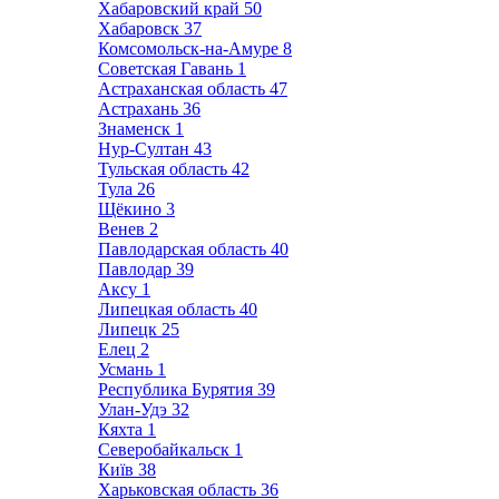
Хабаровский край
50
Хабаровск
37
Комсомольск-на-Амуре
8
Советская Гавань
1
Астраханская область
47
Астрахань
36
Знаменск
1
Нур-Султан
43
Тульская область
42
Тула
26
Щёкино
3
Венев
2
Павлодарская область
40
Павлодар
39
Аксу
1
Липецкая область
40
Липецк
25
Елец
2
Усмань
1
Республика Бурятия
39
Улан-Удэ
32
Кяхта
1
Северобайкальск
1
Київ
38
Харьковская область
36