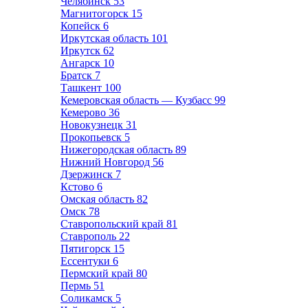
Челябинск
53
Магнитогорск
15
Копейск
6
Иркутская область
101
Иркутск
62
Ангарск
10
Братск
7
Ташкент
100
Кемеровская область — Кузбасс
99
Кемерово
36
Новокузнецк
31
Прокопьевск
5
Нижегородская область
89
Нижний Новгород
56
Дзержинск
7
Кстово
6
Омская область
82
Омск
78
Ставропольский край
81
Ставрополь
22
Пятигорск
15
Ессентуки
6
Пермский край
80
Пермь
51
Соликамск
5