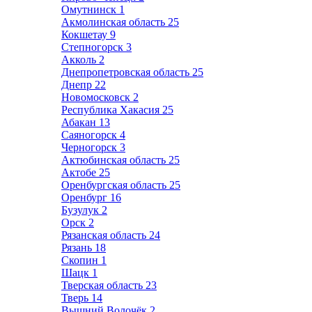
Омутнинск
1
Акмолинская область
25
Кокшетау
9
Степногорск
3
Акколь
2
Днепропетровская область
25
Днепр
22
Новомосковск
2
Республика Хакасия
25
Абакан
13
Саяногорск
4
Черногорск
3
Актюбинская область
25
Актобе
25
Оренбургская область
25
Оренбург
16
Бузулук
2
Орск
2
Рязанская область
24
Рязань
18
Скопин
1
Шацк
1
Тверская область
23
Тверь
14
Вышний Волочёк
2