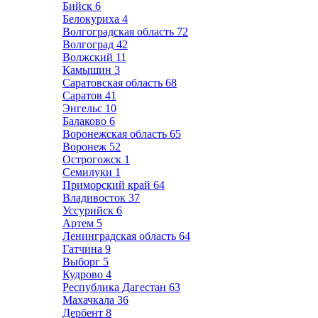
Бийск
6
Белокуриха
4
Волгоградская область
72
Волгоград
42
Волжский
11
Камышин
3
Саратовская область
68
Саратов
41
Энгельс
10
Балаково
6
Воронежская область
65
Воронеж
52
Острогожск
1
Семилуки
1
Приморский край
64
Владивосток
37
Уссурийск
6
Артем
5
Ленинградская область
64
Гатчина
9
Выборг
5
Кудрово
4
Республика Дагестан
63
Махачкала
36
Дербент
8