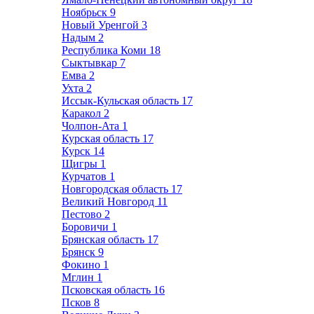
Ноябрьск
9
Новый Уренгой
3
Надым
2
Республика Коми
18
Сыктывкар
7
Емва
2
Ухта
2
Иссык-Кульская область
17
Каракол
2
Чолпон-Ата
1
Курская область
17
Курск
14
Щигры
1
Курчатов
1
Новгородская область
17
Великий Новгород
11
Пестово
2
Боровичи
1
Брянская область
17
Брянск
9
Фокино
1
Мглин
1
Псковская область
16
Псков
8