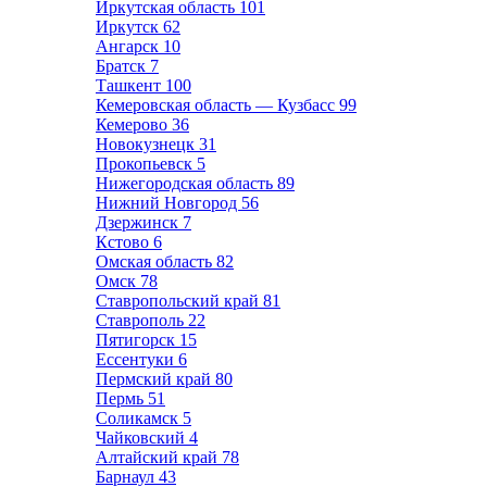
Иркутская область
101
Иркутск
62
Ангарск
10
Братск
7
Ташкент
100
Кемеровская область — Кузбасс
99
Кемерово
36
Новокузнецк
31
Прокопьевск
5
Нижегородская область
89
Нижний Новгород
56
Дзержинск
7
Кстово
6
Омская область
82
Омск
78
Ставропольский край
81
Ставрополь
22
Пятигорск
15
Ессентуки
6
Пермский край
80
Пермь
51
Соликамск
5
Чайковский
4
Алтайский край
78
Барнаул
43