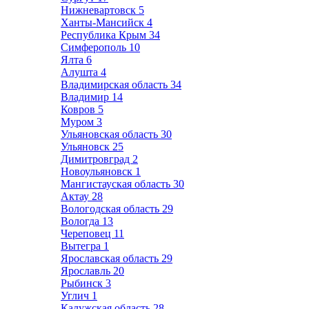
Нижневартовск
5
Ханты-Мансийск
4
Республика Крым
34
Симферополь
10
Ялта
6
Алушта
4
Владимирская область
34
Владимир
14
Ковров
5
Муром
3
Ульяновская область
30
Ульяновск
25
Димитровград
2
Новоульяновск
1
Мангистауская область
30
Актау
28
Вологодская область
29
Вологда
13
Череповец
11
Вытегра
1
Ярославская область
29
Ярославль
20
Рыбинск
3
Углич
1
Калужская область
28