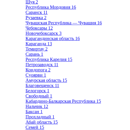
Шуя
2
Республика Мордовия
16
Саранск
11
Рузаевка
2
Чувашская Республика — Чувашия
16
Чебоксары
12
Новочебоксарск
3
Карагандинская область
16
Караганда
13
Темиртау
2
Сарань
1
Республика Карелия
15
Петрозаводск
11
Кондопога
2
Суоярви
1
Амурская область
15
Благовещенск
11
Белогорск
1
Свободный
1
Кабардино-Балкарская Республика
15
Нальчик
12
Баксан
1
Прохладный
1
Абай область
15
Семей
15