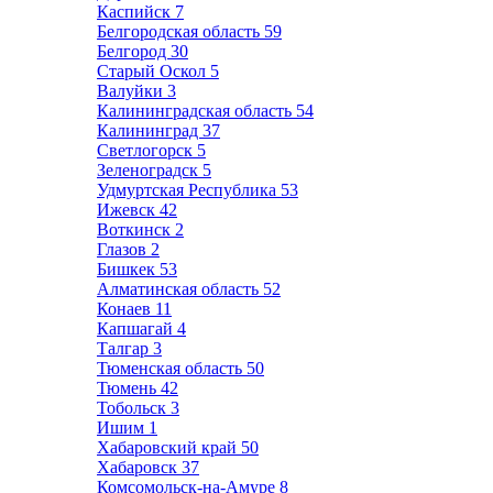
Каспийск
7
Белгородская область
59
Белгород
30
Старый Оскол
5
Валуйки
3
Калининградская область
54
Калининград
37
Светлогорск
5
Зеленоградск
5
Удмуртская Республика
53
Ижевск
42
Воткинск
2
Глазов
2
Бишкек
53
Алматинская область
52
Конаев
11
Капшагай
4
Талгар
3
Тюменская область
50
Тюмень
42
Тобольск
3
Ишим
1
Хабаровский край
50
Хабаровск
37
Комсомольск-на-Амуре
8