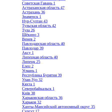
Советская Гавань
1
Астраханская область
47
Астрахань
36
Знаменск
1
Нур-Султан
43
Тульская область
42
Тула
26
Щёкино
3
Венев
2
Павлодарская область
40
Павлодар
39
Аксу
1
Липецкая область
40
Липецк
25
Елец
2
Усмань
1
Республика Бурятия
39
Улан-Удэ
32
Кяхта
1
Северобайкальск
1
Київ
38
Харьковская область
36
Харьков
32
Ханты-Мансийский автономный округ
35
Сургут
17