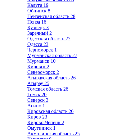
Калуга
19
Обнинск
8
Пензенская область
28
Пенза
16
Кузнецк
3
Заречный
2
Одесская область
27
Одесса
23
Черноморск
1
Мурманская область
27
Мурманск
10
Кировск
2
Североморск
2
Атырауская область
26
Атырау
25
Томская область
26
Томск
20
Северск
3
Асино
1
Кировская область
26
Киров
23
Кирово-Чепецк
2
Омутнинск
1
Акмолинская область
25