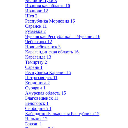
Великие Луки
3
Ивановская область
16
Иваново
12
Шуя
2
Республика Мордовия
16
Саранск
11
Рузаевка
2
Чувашская Республика — Чувашия
16
Чебоксары
12
Новочебоксарск
3
Карагандинская область
16
Караганда
13
Темиртау
2
Сарань
1
Республика Карелия
15
Петрозаводск
11
Кондопога
2
Суоярви
1
Амурская область
15
Благовещенск
11
Белогорск
1
Свободный
1
Кабардино-Балкарская Республика
15
Нальчик
12
Баксан
1