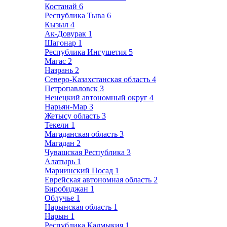
Костанай
6
Республика Тыва
6
Кызыл
4
Ак-Довурак
1
Шагонар
1
Республика Ингушетия
5
Магас
2
Назрань
2
Северо-Казахстанская область
4
Петропавловск
3
Ненецкий автономный округ
4
Нарьян-Мар
3
Жетысу область
3
Текели
1
Магаданская область
3
Магадан
2
Чувашская Республика
3
Алатырь
1
Мариинский Посад
1
Еврейская автономная область
2
Биробиджан
1
Облучье
1
Нарынская область
1
Нарын
1
Республика Калмыкия
1