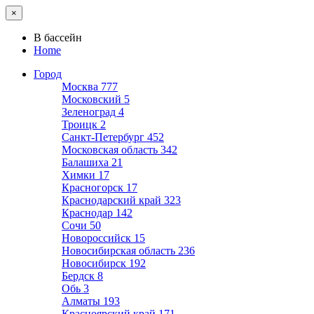
×
В бассейн
Home
Город
Москва
777
Московский
5
Зеленоград
4
Троицк
2
Санкт-Петербург
452
Московская область
342
Балашиха
21
Химки
17
Красногорск
17
Краснодарский край
323
Краснодар
142
Сочи
50
Новороссийск
15
Новосибирская область
236
Новосибирск
192
Бердск
8
Обь
3
Алматы
193
Красноярский край
171