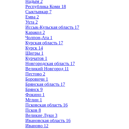
Надым
2
Республика Коми
18
Сыктывкар
7
Емва
2
Ухта
2
Иссык-Кульская область
17
Каракол
2
Чолпон-Ата
1
Курская область
17
Курск
14
Щигры
1
Курчатов
1
Новгородская область
17
Великий Новгород
11
Пестово
2
Боровичи
1
Брянская область
17
Брянск
9
Фокино
1
Мглин
1
Псковская область
16
Псков
8
Великие Луки
3
Ивановская область
16
Иваново
12