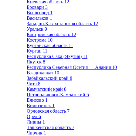
Киевская область
12
Бровари
3
Вышгород
1
Васильков
1
Западно-Казахстанская область
12
Уральск
9
Костромская область
12
Кострома
10
Курганская область
11
Курган
11
Республика Саха (Якутия)
11
Якутск
8
Республика Северная Осетия — Алания
10
Владикавказ
10
Забайкальский край
8
Чита
8
Камчатский край
8
Петропавловск-Камчатский
5
Елизово
1
Вилючинск
1
Орловская область
7
Орел
6
Ливны
1
Ташкентская область
7
Чирчик
1