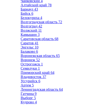
Чайковский
4
Алтайский край
78
Барнаул
43
Бийск
6
Белокуриха
4
Волгоградская область
72
Волгоград
42
Волжский
11
Камышин
3
Саратовская область
68
Саратов
41
Энгельс
10
Балаково
6
Воронежская область
65
Воронеж
52
Острогожск
1
Семилуки
1
Приморский край
64
Владивосток
37
Уссурийск
6
Артем
5
Ленинградская область
64
Гатчина
9
Выборг
5
Кудрово
4