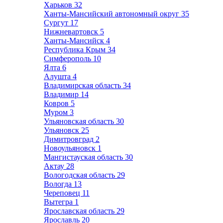
Харьков
32
Ханты-Мансийский автономный округ
35
Сургут
17
Нижневартовск
5
Ханты-Мансийск
4
Республика Крым
34
Симферополь
10
Ялта
6
Алушта
4
Владимирская область
34
Владимир
14
Ковров
5
Муром
3
Ульяновская область
30
Ульяновск
25
Димитровград
2
Новоульяновск
1
Мангистауская область
30
Актау
28
Вологодская область
29
Вологда
13
Череповец
11
Вытегра
1
Ярославская область
29
Ярославль
20