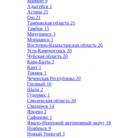
Майкоп
9
Адыгейск
1
Астана
21
Ош
21
Тамбовская область
21
Тамбов
15
Мичуринск
3
Моршанск
1
Восточно-Казахстанская область
20
Усть-Каменогорск
20
Чуйская область
20
Кара-Балта
2
Кант
1
Токмок
1
Чеченская Республика
20
Грозный
16
Шали
2
Гудермес
1
Смоленская область
20
Смоленск
14
Ярцево
2
Сафоново
1
Ямало-Ненецкий автономный округ
18
Ноябрьск
9
Новый Уренгой
3