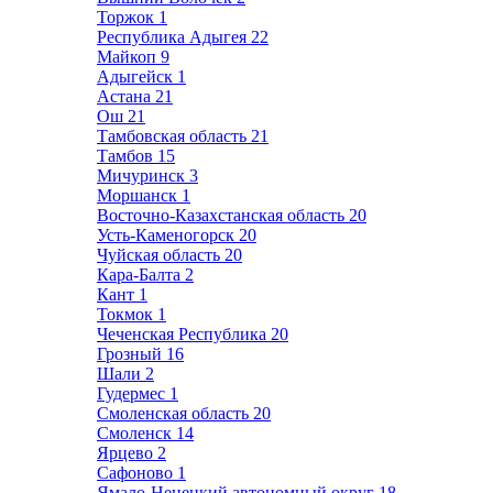
Торжок
1
Республика Адыгея
22
Майкоп
9
Адыгейск
1
Астана
21
Ош
21
Тамбовская область
21
Тамбов
15
Мичуринск
3
Моршанск
1
Восточно-Казахстанская область
20
Усть-Каменогорск
20
Чуйская область
20
Кара-Балта
2
Кант
1
Токмок
1
Чеченская Республика
20
Грозный
16
Шали
2
Гудермес
1
Смоленская область
20
Смоленск
14
Ярцево
2
Сафоново
1
Ямало-Ненецкий автономный округ
18