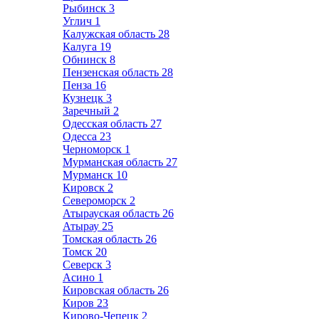
Рыбинск
3
Углич
1
Калужская область
28
Калуга
19
Обнинск
8
Пензенская область
28
Пенза
16
Кузнецк
3
Заречный
2
Одесская область
27
Одесса
23
Черноморск
1
Мурманская область
27
Мурманск
10
Кировск
2
Североморск
2
Атырауская область
26
Атырау
25
Томская область
26
Томск
20
Северск
3
Асино
1
Кировская область
26
Киров
23
Кирово-Чепецк
2