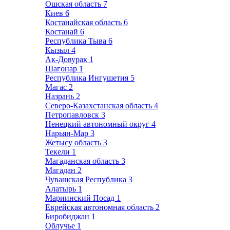
Ошская область
7
Киев
6
Костанайская область
6
Костанай
6
Республика Тыва
6
Кызыл
4
Ак-Довурак
1
Шагонар
1
Республика Ингушетия
5
Магас
2
Назрань
2
Северо-Казахстанская область
4
Петропавловск
3
Ненецкий автономный округ
4
Нарьян-Мар
3
Жетысу область
3
Текели
1
Магаданская область
3
Магадан
2
Чувашская Республика
3
Алатырь
1
Мариинский Посад
1
Еврейская автономная область
2
Биробиджан
1
Облучье
1