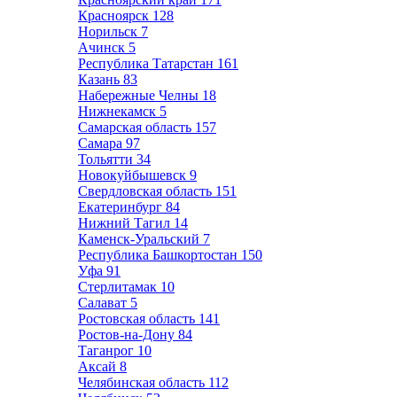
Красноярск
128
Норильск
7
Ачинск
5
Республика Татарстан
161
Казань
83
Набережные Челны
18
Нижнекамск
5
Самарская область
157
Самара
97
Тольятти
34
Новокуйбышевск
9
Свердловская область
151
Екатеринбург
84
Нижний Тагил
14
Каменск-Уральский
7
Республика Башкортостан
150
Уфа
91
Стерлитамак
10
Салават
5
Ростовская область
141
Ростов-на-Дону
84
Таганрог
10
Аксай
8
Челябинская область
112