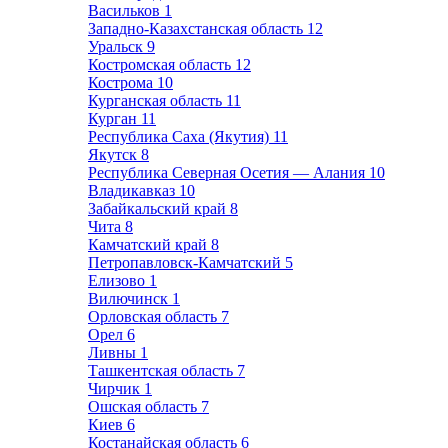
Васильков
1
Западно-Казахстанская область
12
Уральск
9
Костромская область
12
Кострома
10
Курганская область
11
Курган
11
Республика Саха (Якутия)
11
Якутск
8
Республика Северная Осетия — Алания
10
Владикавказ
10
Забайкальский край
8
Чита
8
Камчатский край
8
Петропавловск-Камчатский
5
Елизово
1
Вилючинск
1
Орловская область
7
Орел
6
Ливны
1
Ташкентская область
7
Чирчик
1
Ошская область
7
Киев
6
Костанайская область
6