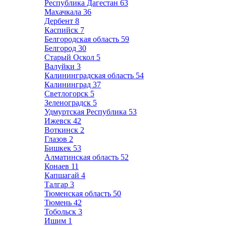
Республика Дагестан
63
Махачкала
36
Дербент
8
Каспийск
7
Белгородская область
59
Белгород
30
Старый Оскол
5
Валуйки
3
Калининградская область
54
Калининград
37
Светлогорск
5
Зеленоградск
5
Удмуртская Республика
53
Ижевск
42
Воткинск
2
Глазов
2
Бишкек
53
Алматинская область
52
Конаев
11
Капшагай
4
Талгар
3
Тюменская область
50
Тюмень
42
Тобольск
3
Ишим
1