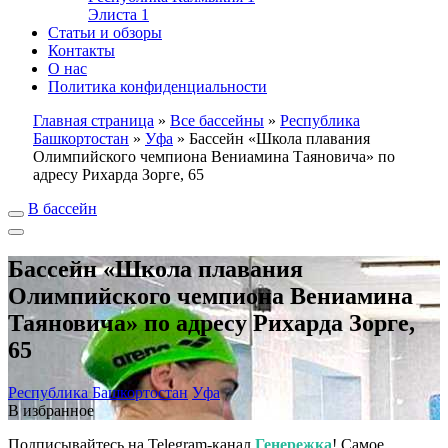
Элиста
1
Статьи и обзоры
Контакты
О нас
Политика конфиденциальности
Главная страница
»
Все бассейны
»
Республика
Башкортостан
»
Уфа
»
Бассейн «Школа плавания
Олимпийского чемпиона Вениамина Таяновича» по
адресу Рихарда Зорге, 65
В бассейн
Бассейн «Школа плавания
Олимпийского чемпиона Вениамина
Таяновича» по адресу Рихарда Зорге,
65
Республика Башкортостан
Уфа
В избранное
Подписывайтесь на Telegram-канал
Генережка
! Самое