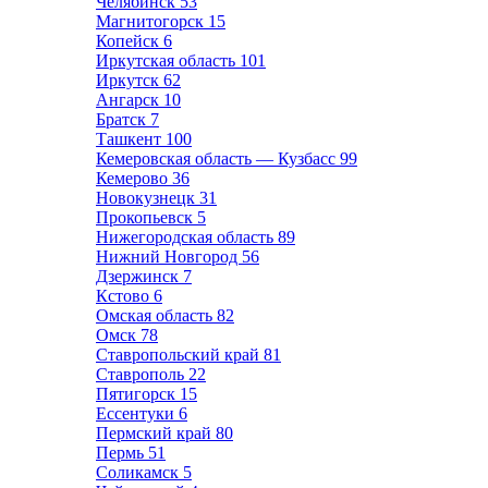
Челябинск
53
Магнитогорск
15
Копейск
6
Иркутская область
101
Иркутск
62
Ангарск
10
Братск
7
Ташкент
100
Кемеровская область — Кузбасс
99
Кемерово
36
Новокузнецк
31
Прокопьевск
5
Нижегородская область
89
Нижний Новгород
56
Дзержинск
7
Кстово
6
Омская область
82
Омск
78
Ставропольский край
81
Ставрополь
22
Пятигорск
15
Ессентуки
6
Пермский край
80
Пермь
51
Соликамск
5