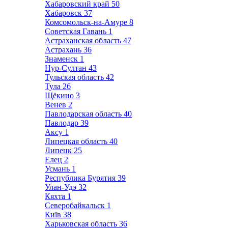
Хабаровский край
50
Хабаровск
37
Комсомольск-на-Амуре
8
Советская Гавань
1
Астраханская область
47
Астрахань
36
Знаменск
1
Нур-Султан
43
Тульская область
42
Тула
26
Щёкино
3
Венев
2
Павлодарская область
40
Павлодар
39
Аксу
1
Липецкая область
40
Липецк
25
Елец
2
Усмань
1
Республика Бурятия
39
Улан-Удэ
32
Кяхта
1
Северобайкальск
1
Київ
38
Харьковская область
36