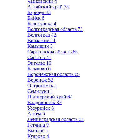
Чайковский
4
Алтайский край
78
Барнаул
43
Бийск
6
Белокуриха
4
Волгоградская область
72
Волгоград
42
Волжский
11
Камышин
3
Саратовская область
68
Саратов
41
Энгельс
10
Балаково
6
Воронежская область
65
Воронеж
52
Острогожск
1
Семилуки
1
Приморский край
64
Владивосток
37
Уссурийск
6
Артем
5
Ленинградская область
64
Гатчина
9
Выборг
5
Кудрово
4