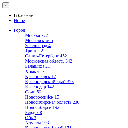
×
В бассейн
Home
Город
Москва
777
Московский
5
Зеленоград
4
Троицк
2
Санкт-Петербург
452
Московская область
342
Балашиха
21
Химки
17
Красногорск
17
Краснодарский край
323
Краснодар
142
Сочи
50
Новороссийск
15
Новосибирская область
236
Новосибирск
192
Бердск
8
Обь
3
Алматы
193
Красноярский край
171