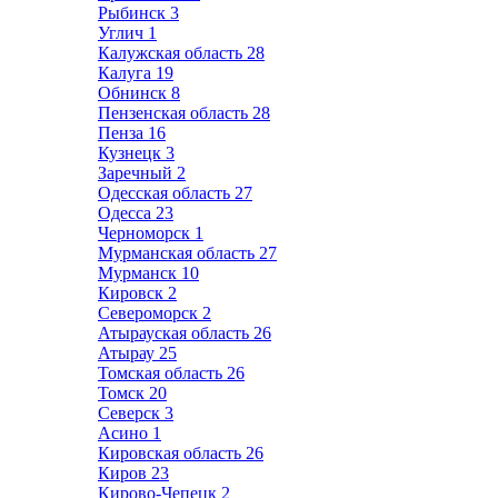
Рыбинск
3
Углич
1
Калужская область
28
Калуга
19
Обнинск
8
Пензенская область
28
Пенза
16
Кузнецк
3
Заречный
2
Одесская область
27
Одесса
23
Черноморск
1
Мурманская область
27
Мурманск
10
Кировск
2
Североморск
2
Атырауская область
26
Атырау
25
Томская область
26
Томск
20
Северск
3
Асино
1
Кировская область
26
Киров
23
Кирово-Чепецк
2