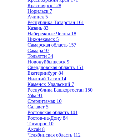
Красноярск
128
Норильск
7
Ачинск
5
Республика Татарстан
161
Казань
83
Набережные Челны
18
Нижнекамск
5
Самарская область
157
Самара
97
Тольятти
34
Новокуйбышевск
9
Свердловская область
151
Екатеринбург
84
Нижний Тагил
14
Каменск-Уральский
7
Республика Башкортостан
150
Уфа
91
Стерлитамак
10
Салават
5
Ростовская область
141
Ростов-на-Дону
84
Таганрог
10
Аксай
8
Челябинская область
112