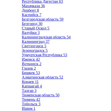
Республика Дагестан
63
Махачкала
36
Дербент
8
Каспийск
7
Белгородская область
59
Белгород
30
Старый Оскол
5
Валуйки
3
Калининградская область
54
Калининград
37
Светлогорск
5
Зеленоградск
5
Удмуртская Республика
53
Ижевск
42
Воткинск
2
Глазов
2
Бишкек
53
Алматинская область
52
Конаев
11
Капшагай
4
Талгар
3
Тюменская область
50
Тюмень
42
Тобольск
3
Ишим
1