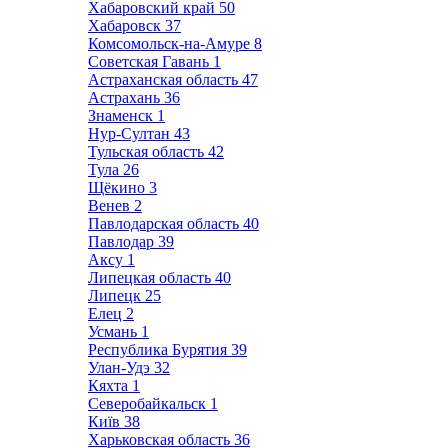
Хабаровский край
50
Хабаровск
37
Комсомольск-на-Амуре
8
Советская Гавань
1
Астраханская область
47
Астрахань
36
Знаменск
1
Нур-Султан
43
Тульская область
42
Тула
26
Щёкино
3
Венев
2
Павлодарская область
40
Павлодар
39
Аксу
1
Липецкая область
40
Липецк
25
Елец
2
Усмань
1
Республика Бурятия
39
Улан-Удэ
32
Кяхта
1
Северобайкальск
1
Київ
38
Харьковская область
36