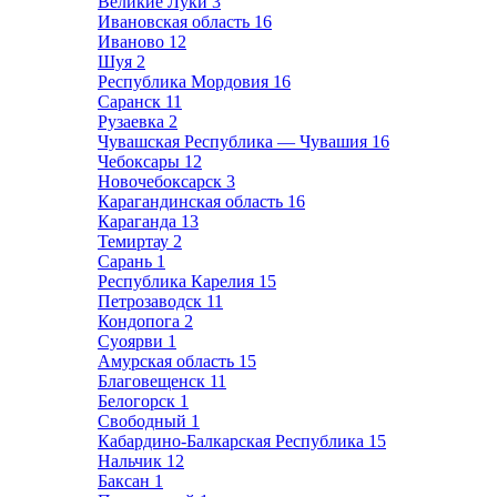
Великие Луки
3
Ивановская область
16
Иваново
12
Шуя
2
Республика Мордовия
16
Саранск
11
Рузаевка
2
Чувашская Республика — Чувашия
16
Чебоксары
12
Новочебоксарск
3
Карагандинская область
16
Караганда
13
Темиртау
2
Сарань
1
Республика Карелия
15
Петрозаводск
11
Кондопога
2
Суоярви
1
Амурская область
15
Благовещенск
11
Белогорск
1
Свободный
1
Кабардино-Балкарская Республика
15
Нальчик
12
Баксан
1