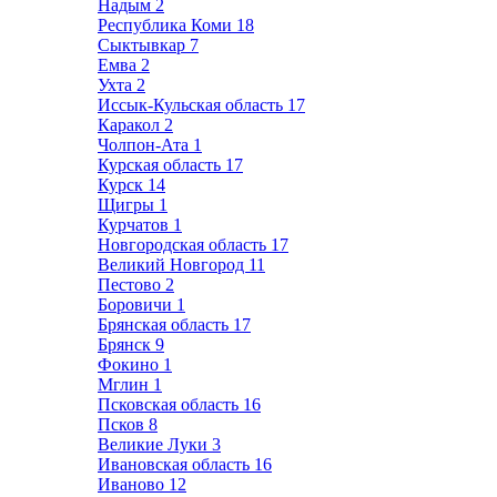
Надым
2
Республика Коми
18
Сыктывкар
7
Емва
2
Ухта
2
Иссык-Кульская область
17
Каракол
2
Чолпон-Ата
1
Курская область
17
Курск
14
Щигры
1
Курчатов
1
Новгородская область
17
Великий Новгород
11
Пестово
2
Боровичи
1
Брянская область
17
Брянск
9
Фокино
1
Мглин
1
Псковская область
16
Псков
8
Великие Луки
3
Ивановская область
16
Иваново
12