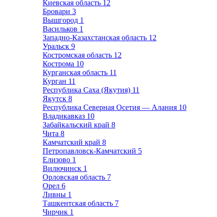
Киевская область
12
Бровари
3
Вышгород
1
Васильков
1
Западно-Казахстанская область
12
Уральск
9
Костромская область
12
Кострома
10
Курганская область
11
Курган
11
Республика Саха (Якутия)
11
Якутск
8
Республика Северная Осетия — Алания
10
Владикавказ
10
Забайкальский край
8
Чита
8
Камчатский край
8
Петропавловск-Камчатский
5
Елизово
1
Вилючинск
1
Орловская область
7
Орел
6
Ливны
1
Ташкентская область
7
Чирчик
1