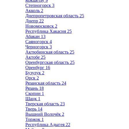
Кокшетау
9
Степногорск
3
Акколь
2
Днепропетровская область
25
Днепр
22
Новомосковск
2
Республика Хакасия
25
Абакан
13
Саяногорск
4
Черногорск
3
Актюбинская область
25
Актобе
25
Оренбургская область
25
Оренбург
16
Бузулук
2
Орск
2
Рязанская область
24
Рязань
18
Скопин
1
Шацк
1
Тверская область
23
Тверь
14
Вышний Волочёк
2
Торжок
1
Республика Адыгея
22