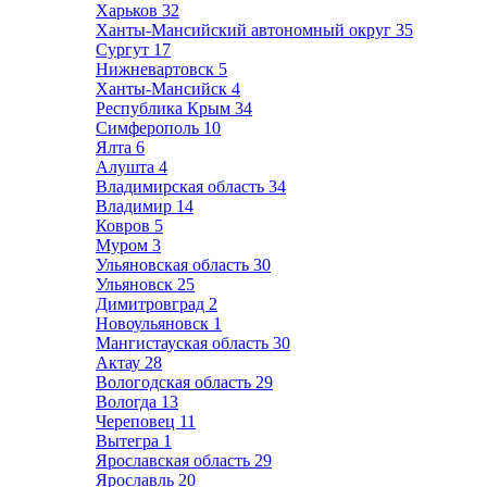
Харьков
32
Ханты-Мансийский автономный округ
35
Сургут
17
Нижневартовск
5
Ханты-Мансийск
4
Республика Крым
34
Симферополь
10
Ялта
6
Алушта
4
Владимирская область
34
Владимир
14
Ковров
5
Муром
3
Ульяновская область
30
Ульяновск
25
Димитровград
2
Новоульяновск
1
Мангистауская область
30
Актау
28
Вологодская область
29
Вологда
13
Череповец
11
Вытегра
1
Ярославская область
29
Ярославль
20