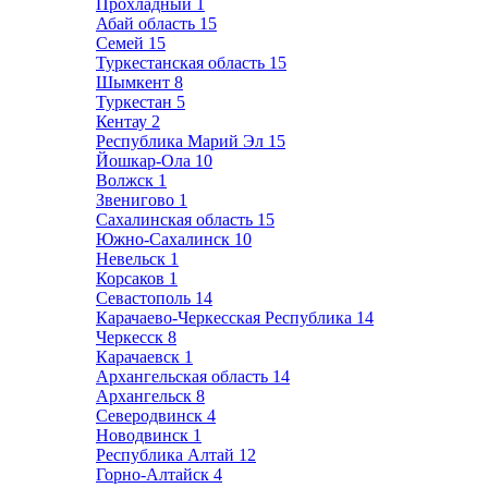
Прохладный
1
Абай область
15
Семей
15
Туркестанская область
15
Шымкент
8
Туркестан
5
Кентау
2
Республика Марий Эл
15
Йошкар-Ола
10
Волжск
1
Звенигово
1
Сахалинская область
15
Южно-Сахалинск
10
Невельск
1
Корсаков
1
Севастополь
14
Карачаево-Черкесская Республика
14
Черкесск
8
Карачаевск
1
Архангельская область
14
Архангельск
8
Северодвинск
4
Новодвинск
1
Республика Алтай
12
Горно-Алтайск
4