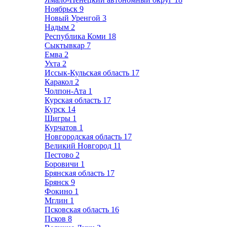
Ноябрьск
9
Новый Уренгой
3
Надым
2
Республика Коми
18
Сыктывкар
7
Емва
2
Ухта
2
Иссык-Кульская область
17
Каракол
2
Чолпон-Ата
1
Курская область
17
Курск
14
Щигры
1
Курчатов
1
Новгородская область
17
Великий Новгород
11
Пестово
2
Боровичи
1
Брянская область
17
Брянск
9
Фокино
1
Мглин
1
Псковская область
16
Псков
8