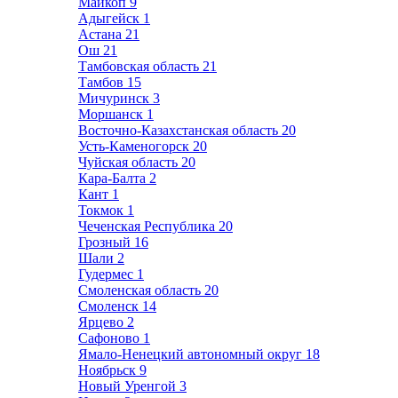
Майкоп
9
Адыгейск
1
Астана
21
Ош
21
Тамбовская область
21
Тамбов
15
Мичуринск
3
Моршанск
1
Восточно-Казахстанская область
20
Усть-Каменогорск
20
Чуйская область
20
Кара-Балта
2
Кант
1
Токмок
1
Чеченская Республика
20
Грозный
16
Шали
2
Гудермес
1
Смоленская область
20
Смоленск
14
Ярцево
2
Сафоново
1
Ямало-Ненецкий автономный округ
18
Ноябрьск
9
Новый Уренгой
3