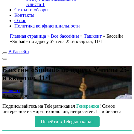
Элиста
1
Статьи и обзоры
Контакты
О нас
Политика конфиденциальности
Главная страница
»
Все бассейны
»
Ташкент
»
Бассейн
«Sinbad» по адресу Учтепа 25-й квартал, 11/1
В бассейн
Бассейн «Sinbad» по адресу Учтепа 25-
й квартал, 11/1
Ташкент
В избранное
Подписывайтесь на Telegram-канал
Генережка
! Самое
интересное из мира технологий, нейросетей, IT и бизнеса.
Перейти в Telegram канал