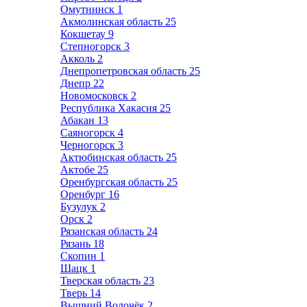
Омутнинск
1
Акмолинская область
25
Кокшетау
9
Степногорск
3
Акколь
2
Днепропетровская область
25
Днепр
22
Новомосковск
2
Республика Хакасия
25
Абакан
13
Саяногорск
4
Черногорск
3
Актюбинская область
25
Актобе
25
Оренбургская область
25
Оренбург
16
Бузулук
2
Орск
2
Рязанская область
24
Рязань
18
Скопин
1
Шацк
1
Тверская область
23
Тверь
14
Вышний Волочёк
2