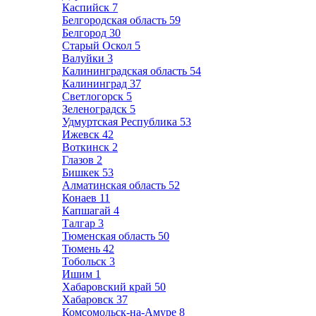
Каспийск
7
Белгородская область
59
Белгород
30
Старый Оскол
5
Валуйки
3
Калининградская область
54
Калининград
37
Светлогорск
5
Зеленоградск
5
Удмуртская Республика
53
Ижевск
42
Воткинск
2
Глазов
2
Бишкек
53
Алматинская область
52
Конаев
11
Капшагай
4
Талгар
3
Тюменская область
50
Тюмень
42
Тобольск
3
Ишим
1
Хабаровский край
50
Хабаровск
37
Комсомольск-на-Амуре
8