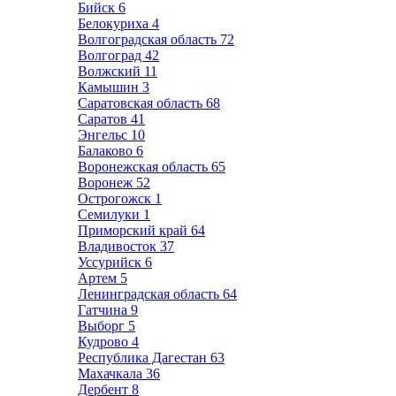
Бийск
6
Белокуриха
4
Волгоградская область
72
Волгоград
42
Волжский
11
Камышин
3
Саратовская область
68
Саратов
41
Энгельс
10
Балаково
6
Воронежская область
65
Воронеж
52
Острогожск
1
Семилуки
1
Приморский край
64
Владивосток
37
Уссурийск
6
Артем
5
Ленинградская область
64
Гатчина
9
Выборг
5
Кудрово
4
Республика Дагестан
63
Махачкала
36
Дербент
8