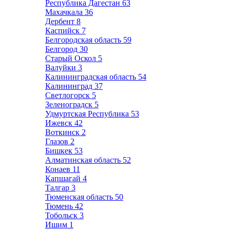
Республика Дагестан
63
Махачкала
36
Дербент
8
Каспийск
7
Белгородская область
59
Белгород
30
Старый Оскол
5
Валуйки
3
Калининградская область
54
Калининград
37
Светлогорск
5
Зеленоградск
5
Удмуртская Республика
53
Ижевск
42
Воткинск
2
Глазов
2
Бишкек
53
Алматинская область
52
Конаев
11
Капшагай
4
Талгар
3
Тюменская область
50
Тюмень
42
Тобольск
3
Ишим
1