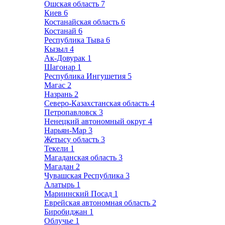
Ошская область
7
Киев
6
Костанайская область
6
Костанай
6
Республика Тыва
6
Кызыл
4
Ак-Довурак
1
Шагонар
1
Республика Ингушетия
5
Магас
2
Назрань
2
Северо-Казахстанская область
4
Петропавловск
3
Ненецкий автономный округ
4
Нарьян-Мар
3
Жетысу область
3
Текели
1
Магаданская область
3
Магадан
2
Чувашская Республика
3
Алатырь
1
Мариинский Посад
1
Еврейская автономная область
2
Биробиджан
1
Облучье
1