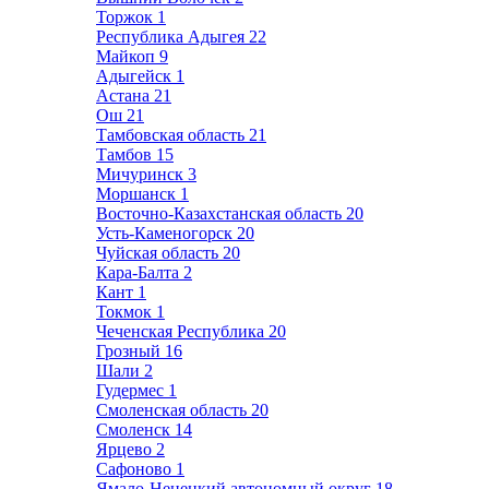
Торжок
1
Республика Адыгея
22
Майкоп
9
Адыгейск
1
Астана
21
Ош
21
Тамбовская область
21
Тамбов
15
Мичуринск
3
Моршанск
1
Восточно-Казахстанская область
20
Усть-Каменогорск
20
Чуйская область
20
Кара-Балта
2
Кант
1
Токмок
1
Чеченская Республика
20
Грозный
16
Шали
2
Гудермес
1
Смоленская область
20
Смоленск
14
Ярцево
2
Сафоново
1
Ямало-Ненецкий автономный округ
18