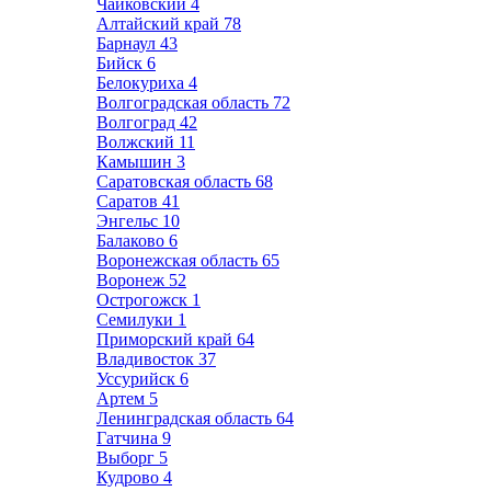
Чайковский
4
Алтайский край
78
Барнаул
43
Бийск
6
Белокуриха
4
Волгоградская область
72
Волгоград
42
Волжский
11
Камышин
3
Саратовская область
68
Саратов
41
Энгельс
10
Балаково
6
Воронежская область
65
Воронеж
52
Острогожск
1
Семилуки
1
Приморский край
64
Владивосток
37
Уссурийск
6
Артем
5
Ленинградская область
64
Гатчина
9
Выборг
5
Кудрово
4