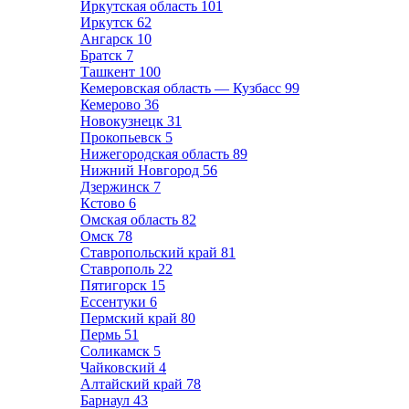
Иркутская область
101
Иркутск
62
Ангарск
10
Братск
7
Ташкент
100
Кемеровская область — Кузбасс
99
Кемерово
36
Новокузнецк
31
Прокопьевск
5
Нижегородская область
89
Нижний Новгород
56
Дзержинск
7
Кстово
6
Омская область
82
Омск
78
Ставропольский край
81
Ставрополь
22
Пятигорск
15
Ессентуки
6
Пермский край
80
Пермь
51
Соликамск
5
Чайковский
4
Алтайский край
78
Барнаул
43