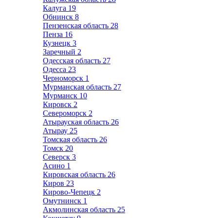
Калуга
19
Обнинск
8
Пензенская область
28
Пенза
16
Кузнецк
3
Заречный
2
Одесская область
27
Одесса
23
Черноморск
1
Мурманская область
27
Мурманск
10
Кировск
2
Североморск
2
Атырауская область
26
Атырау
25
Томская область
26
Томск
20
Северск
3
Асино
1
Кировская область
26
Киров
23
Кирово-Чепецк
2
Омутнинск
1
Акмолинская область
25