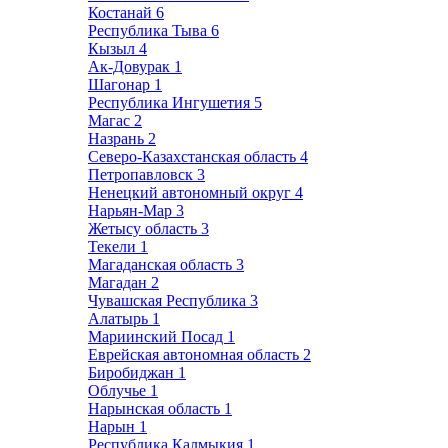
Костанай
6
Республика Тыва
6
Кызыл
4
Ак-Довурак
1
Шагонар
1
Республика Ингушетия
5
Магас
2
Назрань
2
Северо-Казахстанская область
4
Петропавловск
3
Ненецкий автономный округ
4
Нарьян-Мар
3
Жетысу область
3
Текели
1
Магаданская область
3
Магадан
2
Чувашская Республика
3
Алатырь
1
Мариинский Посад
1
Еврейская автономная область
2
Биробиджан
1
Облучье
1
Нарынская область
1
Нарын
1
Республика Калмыкия
1