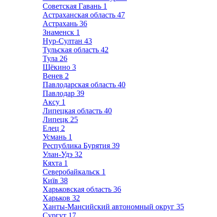
Советская Гавань
1
Астраханская область
47
Астрахань
36
Знаменск
1
Нур-Султан
43
Тульская область
42
Тула
26
Щёкино
3
Венев
2
Павлодарская область
40
Павлодар
39
Аксу
1
Липецкая область
40
Липецк
25
Елец
2
Усмань
1
Республика Бурятия
39
Улан-Удэ
32
Кяхта
1
Северобайкальск
1
Київ
38
Харьковская область
36
Харьков
32
Ханты-Мансийский автономный округ
35
Сургут
17