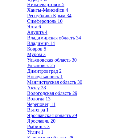
Нижневартовск
5
Ханты-Мансийск
4
Республика Крым
34
Симферополь
10
Ялта
6
Алушта
4
Владимирская область
34
Владимир
14
Ковров
5
Муром
3
Ульяновская область
30
Ульяновск
25
Димитровград
2
Новоульяновск
1
Мангистауская область
30
Актау
28
Вологодская область
29
Вологда
13
Череповец
11
Вытегра
1
Ярославская область
29
Ярославль
20
Рыбинск
3
Углич
1
Калужская область
28