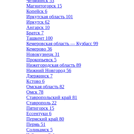
Челябинск
53
Магнитогорск
15
Копейск
6
Иркутская область
101
Иркутск
62
Ангарск
10
Братск
7
Ташкент
100
Кемеровская область — Кузбасс
99
Кемерово
36
Новокузнецк
31
Прокопьевск
5
Нижегородская область
89
Нижний Новгород
56
Дзержинск
7
Кстово
6
Омская область
82
Омск
78
Ставропольский край
81
Ставрополь
22
Пятигорск
15
Ессентуки
6
Пермский край
80
Пермь
51
Соликамск
5