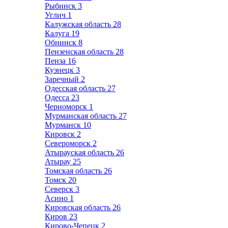
Рыбинск
3
Углич
1
Калужская область
28
Калуга
19
Обнинск
8
Пензенская область
28
Пенза
16
Кузнецк
3
Заречный
2
Одесская область
27
Одесса
23
Черноморск
1
Мурманская область
27
Мурманск
10
Кировск
2
Североморск
2
Атырауская область
26
Атырау
25
Томская область
26
Томск
20
Северск
3
Асино
1
Кировская область
26
Киров
23
Кирово-Чепецк
2