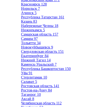
Красноярск
128
Норильск
7
Ачинск
5
Республика Татарстан
161
Казань
83
Набережные Челны
18
Нижнекамск
5
Самарская область
157
Самара
97
Тольятти
34
Новокуйбышевск
9
Свердловская область
151
Екатеринбург
84
Нижний Тагил
14
Каменск-Уральский
7
Республика Башкортостан
150
Уфа
91
Стерлитамак
10
Салават
5
Ростовская область
141
Ростов-на-Дону
84
Таганрог
10
Аксай
8
Челябинская область
112