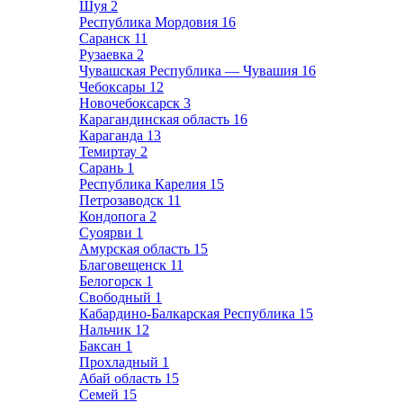
Шуя
2
Республика Мордовия
16
Саранск
11
Рузаевка
2
Чувашская Республика — Чувашия
16
Чебоксары
12
Новочебоксарск
3
Карагандинская область
16
Караганда
13
Темиртау
2
Сарань
1
Республика Карелия
15
Петрозаводск
11
Кондопога
2
Суоярви
1
Амурская область
15
Благовещенск
11
Белогорск
1
Свободный
1
Кабардино-Балкарская Республика
15
Нальчик
12
Баксан
1
Прохладный
1
Абай область
15
Семей
15