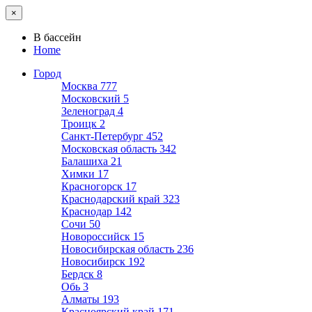
×
В бассейн
Home
Город
Москва
777
Московский
5
Зеленоград
4
Троицк
2
Санкт-Петербург
452
Московская область
342
Балашиха
21
Химки
17
Красногорск
17
Краснодарский край
323
Краснодар
142
Сочи
50
Новороссийск
15
Новосибирская область
236
Новосибирск
192
Бердск
8
Обь
3
Алматы
193
Красноярский край
171