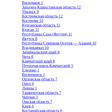
Васильков
1
Западно-Казахстанская область
12
Уральск
9
Костромская область
12
Кострома
10
Курганская область
11
Курган
11
Республика Саха (Якутия)
11
Якутск
8
Республика Северная Осетия — Алания
10
Владикавказ
10
Забайкальский край
8
Чита
8
Камчатский край
8
Петропавловск-Камчатский
5
Елизово
1
Вилючинск
1
Орловская область
7
Орел
6
Ливны
1
Ташкентская область
7
Чирчик
1
Ошская область
7
Киев
6
Костанайская область
6