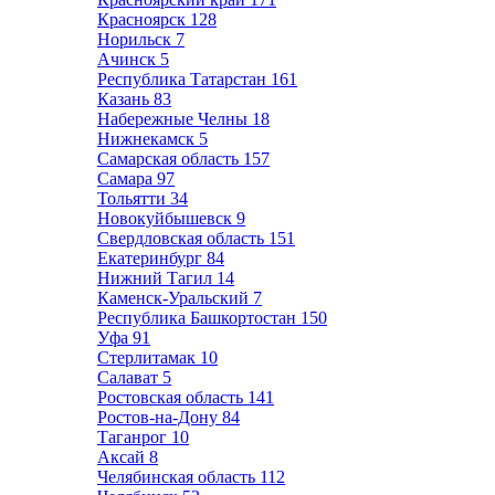
Красноярск
128
Норильск
7
Ачинск
5
Республика Татарстан
161
Казань
83
Набережные Челны
18
Нижнекамск
5
Самарская область
157
Самара
97
Тольятти
34
Новокуйбышевск
9
Свердловская область
151
Екатеринбург
84
Нижний Тагил
14
Каменск-Уральский
7
Республика Башкортостан
150
Уфа
91
Стерлитамак
10
Салават
5
Ростовская область
141
Ростов-на-Дону
84
Таганрог
10
Аксай
8
Челябинская область
112