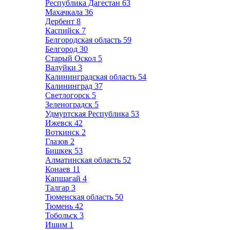
Республика Дагестан
63
Махачкала
36
Дербент
8
Каспийск
7
Белгородская область
59
Белгород
30
Старый Оскол
5
Валуйки
3
Калининградская область
54
Калининград
37
Светлогорск
5
Зеленоградск
5
Удмуртская Республика
53
Ижевск
42
Воткинск
2
Глазов
2
Бишкек
53
Алматинская область
52
Конаев
11
Капшагай
4
Талгар
3
Тюменская область
50
Тюмень
42
Тобольск
3
Ишим
1