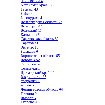
Чайковский
4
Алтайский край
78
Барнаул
43
Бийск
6
Белокуриха
4
Волгоградская область
72
Волгоград
42
Волжский
11
Камышин
3
Саратовская область
68
Саратов
41
Энгельс
10
Балаково
6
Воронежская область
65
Воронеж
52
Острогожск
1
Семилуки
1
Приморский край
64
Владивосток
37
Уссурийск
6
Артем
5
Ленинградская область
64
Гатчина
9
Выборг
5
Кудрово
4