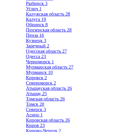
Рыбинск
3
Углич
1
Калужская область
28
Калуга
19
Обнинск
8
Пензенская область
28
Пенза
16
Кузнецк
3
Заречный
2
Одесская область
27
Одесса
23
Черноморск
1
Мурманская область
27
Мурманск
10
Кировск
2
Североморск
2
Атырауская область
26
Атырау
25
Томская область
26
Томск
20
Северск
3
Асино
1
Кировская область
26
Киров
23
Кирово-Чепецк
2