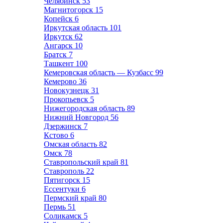
Челябинск
53
Магнитогорск
15
Копейск
6
Иркутская область
101
Иркутск
62
Ангарск
10
Братск
7
Ташкент
100
Кемеровская область — Кузбасс
99
Кемерово
36
Новокузнецк
31
Прокопьевск
5
Нижегородская область
89
Нижний Новгород
56
Дзержинск
7
Кстово
6
Омская область
82
Омск
78
Ставропольский край
81
Ставрополь
22
Пятигорск
15
Ессентуки
6
Пермский край
80
Пермь
51
Соликамск
5