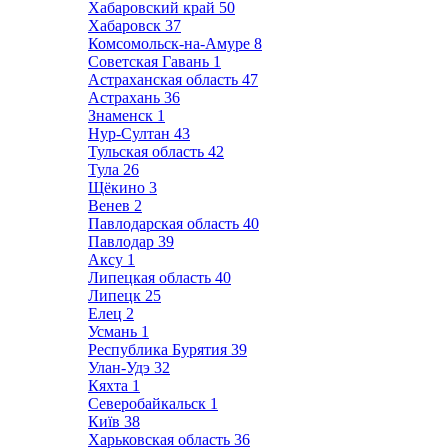
Хабаровский край
50
Хабаровск
37
Комсомольск-на-Амуре
8
Советская Гавань
1
Астраханская область
47
Астрахань
36
Знаменск
1
Нур-Султан
43
Тульская область
42
Тула
26
Щёкино
3
Венев
2
Павлодарская область
40
Павлодар
39
Аксу
1
Липецкая область
40
Липецк
25
Елец
2
Усмань
1
Республика Бурятия
39
Улан-Удэ
32
Кяхта
1
Северобайкальск
1
Київ
38
Харьковская область
36