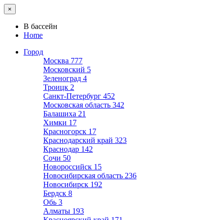
×
В бассейн
Home
Город
Москва
777
Московский
5
Зеленоград
4
Троицк
2
Санкт-Петербург
452
Московская область
342
Балашиха
21
Химки
17
Красногорск
17
Краснодарский край
323
Краснодар
142
Сочи
50
Новороссийск
15
Новосибирская область
236
Новосибирск
192
Бердск
8
Обь
3
Алматы
193
Красноярский край
171