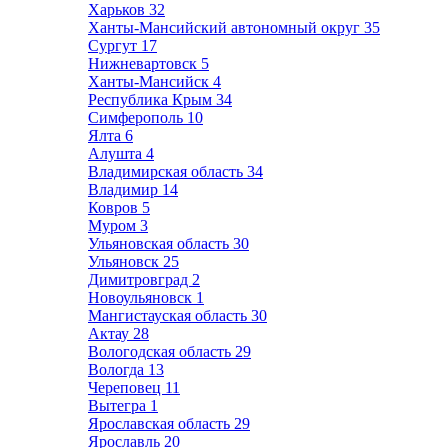
Харьков
32
Ханты-Мансийский автономный округ
35
Сургут
17
Нижневартовск
5
Ханты-Мансийск
4
Республика Крым
34
Симферополь
10
Ялта
6
Алушта
4
Владимирская область
34
Владимир
14
Ковров
5
Муром
3
Ульяновская область
30
Ульяновск
25
Димитровград
2
Новоульяновск
1
Мангистауская область
30
Актау
28
Вологодская область
29
Вологда
13
Череповец
11
Вытегра
1
Ярославская область
29
Ярославль
20