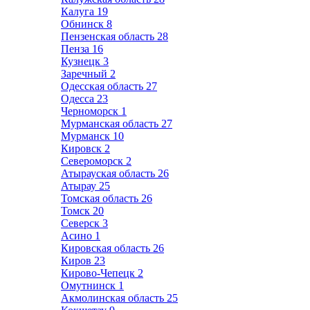
Калуга
19
Обнинск
8
Пензенская область
28
Пенза
16
Кузнецк
3
Заречный
2
Одесская область
27
Одесса
23
Черноморск
1
Мурманская область
27
Мурманск
10
Кировск
2
Североморск
2
Атырауская область
26
Атырау
25
Томская область
26
Томск
20
Северск
3
Асино
1
Кировская область
26
Киров
23
Кирово-Чепецк
2
Омутнинск
1
Акмолинская область
25