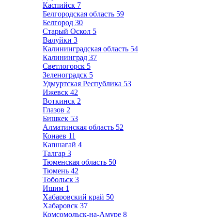
Каспийск
7
Белгородская область
59
Белгород
30
Старый Оскол
5
Валуйки
3
Калининградская область
54
Калининград
37
Светлогорск
5
Зеленоградск
5
Удмуртская Республика
53
Ижевск
42
Воткинск
2
Глазов
2
Бишкек
53
Алматинская область
52
Конаев
11
Капшагай
4
Талгар
3
Тюменская область
50
Тюмень
42
Тобольск
3
Ишим
1
Хабаровский край
50
Хабаровск
37
Комсомольск-на-Амуре
8