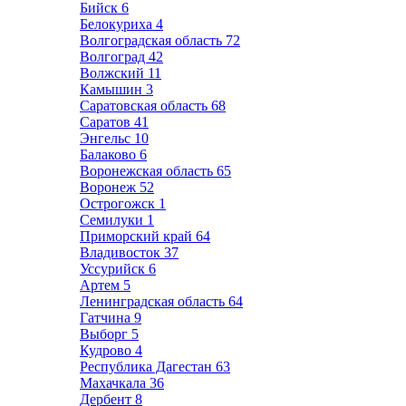
Бийск
6
Белокуриха
4
Волгоградская область
72
Волгоград
42
Волжский
11
Камышин
3
Саратовская область
68
Саратов
41
Энгельс
10
Балаково
6
Воронежская область
65
Воронеж
52
Острогожск
1
Семилуки
1
Приморский край
64
Владивосток
37
Уссурийск
6
Артем
5
Ленинградская область
64
Гатчина
9
Выборг
5
Кудрово
4
Республика Дагестан
63
Махачкала
36
Дербент
8