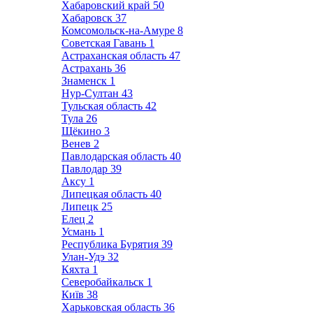
Хабаровский край
50
Хабаровск
37
Комсомольск-на-Амуре
8
Советская Гавань
1
Астраханская область
47
Астрахань
36
Знаменск
1
Нур-Султан
43
Тульская область
42
Тула
26
Щёкино
3
Венев
2
Павлодарская область
40
Павлодар
39
Аксу
1
Липецкая область
40
Липецк
25
Елец
2
Усмань
1
Республика Бурятия
39
Улан-Удэ
32
Кяхта
1
Северобайкальск
1
Київ
38
Харьковская область
36