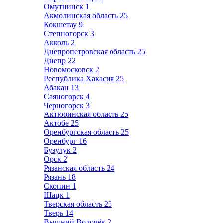
Омутнинск
1
Акмолинская область
25
Кокшетау
9
Степногорск
3
Акколь
2
Днепропетровская область
25
Днепр
22
Новомосковск
2
Республика Хакасия
25
Абакан
13
Саяногорск
4
Черногорск
3
Актюбинская область
25
Актобе
25
Оренбургская область
25
Оренбург
16
Бузулук
2
Орск
2
Рязанская область
24
Рязань
18
Скопин
1
Шацк
1
Тверская область
23
Тверь
14
Вышний Волочёк
2