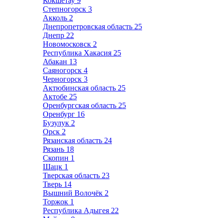
Кокшетау
9
Степногорск
3
Акколь
2
Днепропетровская область
25
Днепр
22
Новомосковск
2
Республика Хакасия
25
Абакан
13
Саяногорск
4
Черногорск
3
Актюбинская область
25
Актобе
25
Оренбургская область
25
Оренбург
16
Бузулук
2
Орск
2
Рязанская область
24
Рязань
18
Скопин
1
Шацк
1
Тверская область
23
Тверь
14
Вышний Волочёк
2
Торжок
1
Республика Адыгея
22