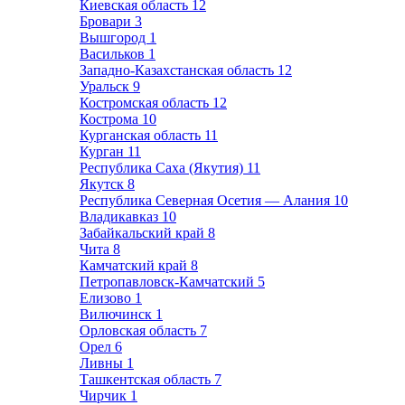
Киевская область
12
Бровари
3
Вышгород
1
Васильков
1
Западно-Казахстанская область
12
Уральск
9
Костромская область
12
Кострома
10
Курганская область
11
Курган
11
Республика Саха (Якутия)
11
Якутск
8
Республика Северная Осетия — Алания
10
Владикавказ
10
Забайкальский край
8
Чита
8
Камчатский край
8
Петропавловск-Камчатский
5
Елизово
1
Вилючинск
1
Орловская область
7
Орел
6
Ливны
1
Ташкентская область
7
Чирчик
1