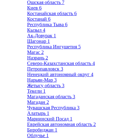
Ошская область
7
Киев
6
Костанайская область
6
Костанай
6
Республика Тыва
6
Кызыл
4
Ак-Довурак
1
Шагонар
1
Республика Ингушетия
5
Магас
2
Назрань
2
Северо-Казахстанская область
4
Петропавловск
3
Ненецкий автономный округ
4
Нарьян-Мар
3
Жетысу область
3
Текели
1
Магаданская область
3
Магадан
2
Чувашская Республика
3
Алатырь
1
Мариинский Посад
1
Еврейская автономная область
2
Биробиджан
1
Облучье
1