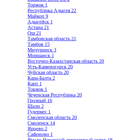
Торжок
1
Республика Адыгея
22
Майкоп
9
Адыгейск
1
Астана
21
Ош
21
Тамбовская область
21
Тамбов
15
Мичуринск
3
Моршанск
1
Восточно-Казахстанская область
20
Усть-Каменогорск
20
Чуйская область
20
Кара-Балта
2
Кант
1
Токмок
1
Чеченская Республика
20
Грозный
16
Шали
2
Гудермес
1
Смоленская область
20
Смоленск
14
Ярцево
2
Сафоново
1
Ямало-Ненецкий автономный округ
18