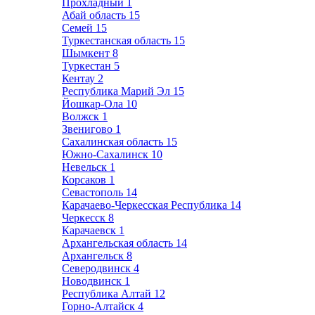
Прохладный
1
Абай область
15
Семей
15
Туркестанская область
15
Шымкент
8
Туркестан
5
Кентау
2
Республика Марий Эл
15
Йошкар-Ола
10
Волжск
1
Звенигово
1
Сахалинская область
15
Южно-Сахалинск
10
Невельск
1
Корсаков
1
Севастополь
14
Карачаево-Черкесская Республика
14
Черкесск
8
Карачаевск
1
Архангельская область
14
Архангельск
8
Северодвинск
4
Новодвинск
1
Республика Алтай
12
Горно-Алтайск
4