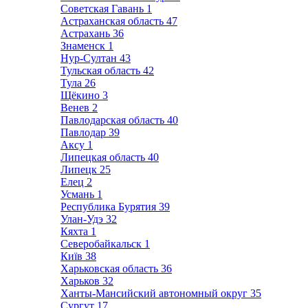
Советская Гавань
1
Астраханская область
47
Астрахань
36
Знаменск
1
Нур-Султан
43
Тульская область
42
Тула
26
Щёкино
3
Венев
2
Павлодарская область
40
Павлодар
39
Аксу
1
Липецкая область
40
Липецк
25
Елец
2
Усмань
1
Республика Бурятия
39
Улан-Удэ
32
Кяхта
1
Северобайкальск
1
Київ
38
Харьковская область
36
Харьков
32
Ханты-Мансийский автономный округ
35
Сургут
17