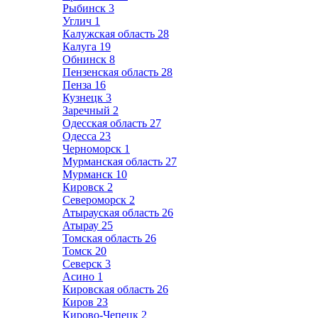
Рыбинск
3
Углич
1
Калужская область
28
Калуга
19
Обнинск
8
Пензенская область
28
Пенза
16
Кузнецк
3
Заречный
2
Одесская область
27
Одесса
23
Черноморск
1
Мурманская область
27
Мурманск
10
Кировск
2
Североморск
2
Атырауская область
26
Атырау
25
Томская область
26
Томск
20
Северск
3
Асино
1
Кировская область
26
Киров
23
Кирово-Чепецк
2