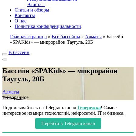
Элиста
1
Статьи и обзоры
Контакты
О нас
Политика конфиденциальности
Главная страница
»
Все бассейны
»
Алматы
»
Бассейн
«SPAKids» — микрорайон Таугуль, 20Б
В бассейн
Бассейн «SPAKids» — микрорайон
Таугуль, 20Б
Алматы
В избранное
Подписывайтесь на Telegram-канал
Генережка
! Самое
интересное из мира технологий, нейросетей, IT и бизнеса.
Перейти в Telegram канал