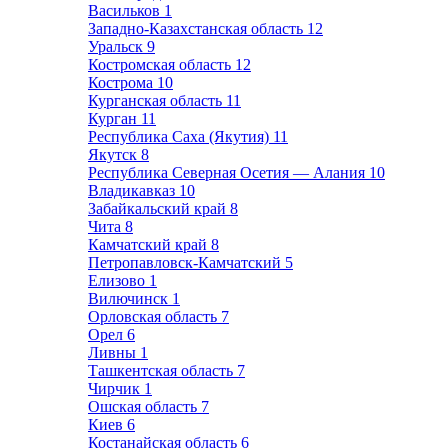
Васильков
1
Западно-Казахстанская область
12
Уральск
9
Костромская область
12
Кострома
10
Курганская область
11
Курган
11
Республика Саха (Якутия)
11
Якутск
8
Республика Северная Осетия — Алания
10
Владикавказ
10
Забайкальский край
8
Чита
8
Камчатский край
8
Петропавловск-Камчатский
5
Елизово
1
Вилючинск
1
Орловская область
7
Орел
6
Ливны
1
Ташкентская область
7
Чирчик
1
Ошская область
7
Киев
6
Костанайская область
6