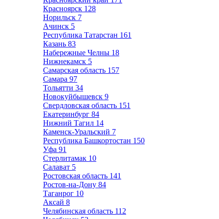
Красноярск
128
Норильск
7
Ачинск
5
Республика Татарстан
161
Казань
83
Набережные Челны
18
Нижнекамск
5
Самарская область
157
Самара
97
Тольятти
34
Новокуйбышевск
9
Свердловская область
151
Екатеринбург
84
Нижний Тагил
14
Каменск-Уральский
7
Республика Башкортостан
150
Уфа
91
Стерлитамак
10
Салават
5
Ростовская область
141
Ростов-на-Дону
84
Таганрог
10
Аксай
8
Челябинская область
112