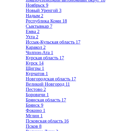
Ноябрьск
9
Новый Уренгой
3
Надым
2
Республика Коми
18
Сыктывкар
7
Емва
2
Ухта
2
Иссык-Кульская область
17
Каракол
2
Чолпон-Ата
1
Курская область
17
Курск
14
Щигры
1
Курчатов
1
Новгородская область
17
Великий Новгород
11
Пестово
2
Боровичи
1
Брянская область
17
Брянск
9
Фокино
1
Мглин
1
Псковская область
16
Псков
8