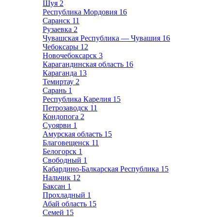
Шуя
2
Республика Мордовия
16
Саранск
11
Рузаевка
2
Чувашская Республика — Чувашия
16
Чебоксары
12
Новочебоксарск
3
Карагандинская область
16
Караганда
13
Темиртау
2
Сарань
1
Республика Карелия
15
Петрозаводск
11
Кондопога
2
Суоярви
1
Амурская область
15
Благовещенск
11
Белогорск
1
Свободный
1
Кабардино-Балкарская Республика
15
Нальчик
12
Баксан
1
Прохладный
1
Абай область
15
Семей
15