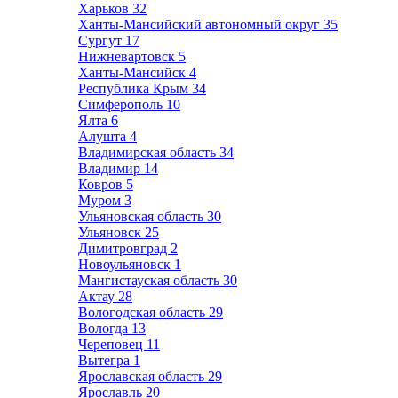
Харьков
32
Ханты-Мансийский автономный округ
35
Сургут
17
Нижневартовск
5
Ханты-Мансийск
4
Республика Крым
34
Симферополь
10
Ялта
6
Алушта
4
Владимирская область
34
Владимир
14
Ковров
5
Муром
3
Ульяновская область
30
Ульяновск
25
Димитровград
2
Новоульяновск
1
Мангистауская область
30
Актау
28
Вологодская область
29
Вологда
13
Череповец
11
Вытегра
1
Ярославская область
29
Ярославль
20