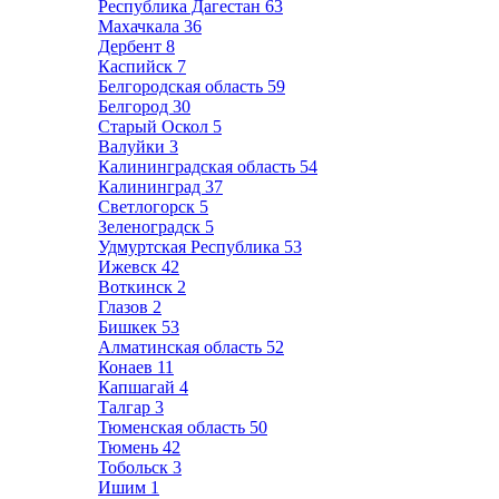
Республика Дагестан
63
Махачкала
36
Дербент
8
Каспийск
7
Белгородская область
59
Белгород
30
Старый Оскол
5
Валуйки
3
Калининградская область
54
Калининград
37
Светлогорск
5
Зеленоградск
5
Удмуртская Республика
53
Ижевск
42
Воткинск
2
Глазов
2
Бишкек
53
Алматинская область
52
Конаев
11
Капшагай
4
Талгар
3
Тюменская область
50
Тюмень
42
Тобольск
3
Ишим
1