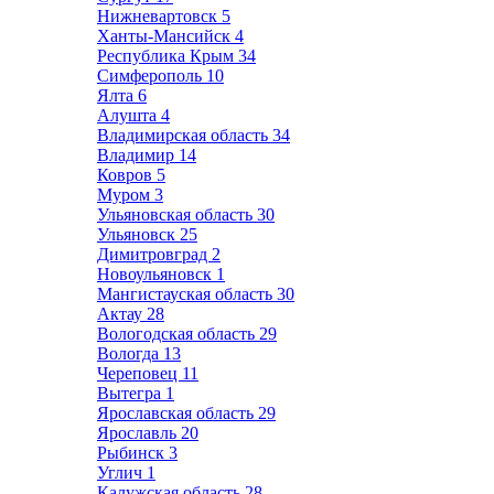
Нижневартовск
5
Ханты-Мансийск
4
Республика Крым
34
Симферополь
10
Ялта
6
Алушта
4
Владимирская область
34
Владимир
14
Ковров
5
Муром
3
Ульяновская область
30
Ульяновск
25
Димитровград
2
Новоульяновск
1
Мангистауская область
30
Актау
28
Вологодская область
29
Вологда
13
Череповец
11
Вытегра
1
Ярославская область
29
Ярославль
20
Рыбинск
3
Углич
1
Калужская область
28