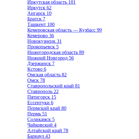
Иркутская область
101
Иркутск
62
Ангарск
10
Братск
7
Ташкент
100
Кемеровская область — Кузбасс
99
Кемерово
36
Новокузнецк
31
Прокопьевск
5
Нижегородская область
89
Нижний Новгород
56
Дзержинск
7
Кстово
6
Омская область
82
Омск
78
Ставропольский край
81
Ставрополь
22
Пятигорск
15
Ессентуки
6
Пермский край
80
Пермь
51
Соликамск
5
Чайковский
4
Алтайский край
78
Барнаул
43