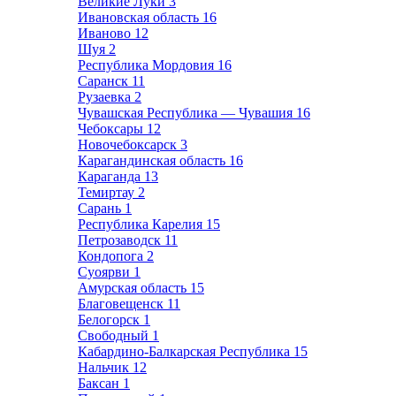
Великие Луки
3
Ивановская область
16
Иваново
12
Шуя
2
Республика Мордовия
16
Саранск
11
Рузаевка
2
Чувашская Республика — Чувашия
16
Чебоксары
12
Новочебоксарск
3
Карагандинская область
16
Караганда
13
Темиртау
2
Сарань
1
Республика Карелия
15
Петрозаводск
11
Кондопога
2
Суоярви
1
Амурская область
15
Благовещенск
11
Белогорск
1
Свободный
1
Кабардино-Балкарская Республика
15
Нальчик
12
Баксан
1