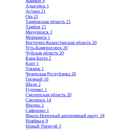
Майкоп
9
Адыгейск
1
Астана
21
Ош
21
Тамбовская область
21
Тамбов
15
Мичуринск
3
Моршанск
1
Восточно-Казахстанская область
20
Усть-Каменогорск
20
Чуйская область
20
Кара-Балта
2
Кант
1
Токмок
1
Чеченская Республика
20
Грозный
16
Шали
2
Гудермес
1
Смоленская область
20
Смоленск
14
Ярцево
2
Сафоново
1
Ямало-Ненецкий автономный округ
18
Ноябрьск
9
Новый Уренгой
3