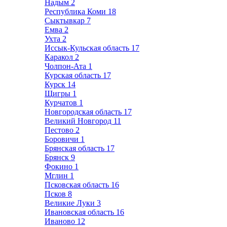
Надым
2
Республика Коми
18
Сыктывкар
7
Емва
2
Ухта
2
Иссык-Кульская область
17
Каракол
2
Чолпон-Ата
1
Курская область
17
Курск
14
Щигры
1
Курчатов
1
Новгородская область
17
Великий Новгород
11
Пестово
2
Боровичи
1
Брянская область
17
Брянск
9
Фокино
1
Мглин
1
Псковская область
16
Псков
8
Великие Луки
3
Ивановская область
16
Иваново
12