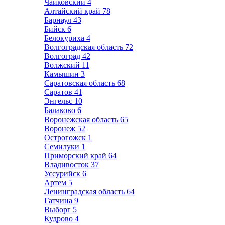
Чайковский
4
Алтайский край
78
Барнаул
43
Бийск
6
Белокуриха
4
Волгоградская область
72
Волгоград
42
Волжский
11
Камышин
3
Саратовская область
68
Саратов
41
Энгельс
10
Балаково
6
Воронежская область
65
Воронеж
52
Острогожск
1
Семилуки
1
Приморский край
64
Владивосток
37
Уссурийск
6
Артем
5
Ленинградская область
64
Гатчина
9
Выборг
5
Кудрово
4