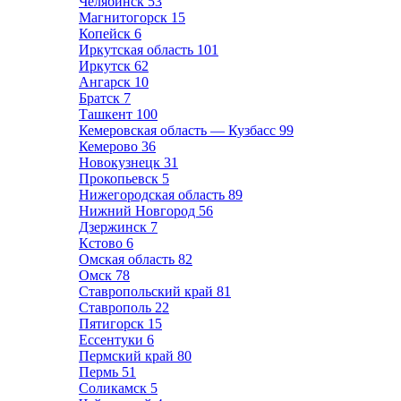
Челябинск
53
Магнитогорск
15
Копейск
6
Иркутская область
101
Иркутск
62
Ангарск
10
Братск
7
Ташкент
100
Кемеровская область — Кузбасс
99
Кемерово
36
Новокузнецк
31
Прокопьевск
5
Нижегородская область
89
Нижний Новгород
56
Дзержинск
7
Кстово
6
Омская область
82
Омск
78
Ставропольский край
81
Ставрополь
22
Пятигорск
15
Ессентуки
6
Пермский край
80
Пермь
51
Соликамск
5