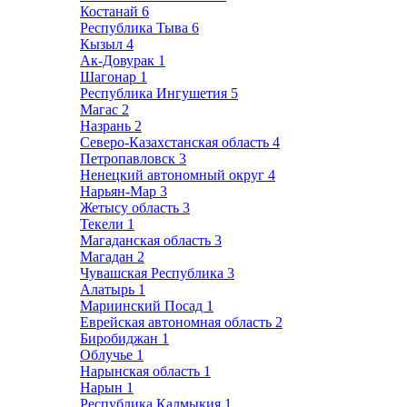
Костанай
6
Республика Тыва
6
Кызыл
4
Ак-Довурак
1
Шагонар
1
Республика Ингушетия
5
Магас
2
Назрань
2
Северо-Казахстанская область
4
Петропавловск
3
Ненецкий автономный округ
4
Нарьян-Мар
3
Жетысу область
3
Текели
1
Магаданская область
3
Магадан
2
Чувашская Республика
3
Алатырь
1
Мариинский Посад
1
Еврейская автономная область
2
Биробиджан
1
Облучье
1
Нарынская область
1
Нарын
1
Республика Калмыкия
1