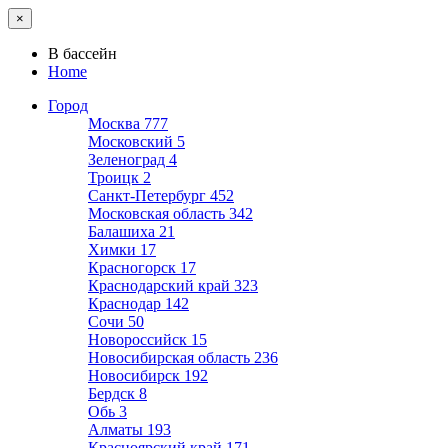
×
В бассейн
Home
Город
Москва
777
Московский
5
Зеленоград
4
Троицк
2
Санкт-Петербург
452
Московская область
342
Балашиха
21
Химки
17
Красногорск
17
Краснодарский край
323
Краснодар
142
Сочи
50
Новороссийск
15
Новосибирская область
236
Новосибирск
192
Бердск
8
Обь
3
Алматы
193
Красноярский край
171