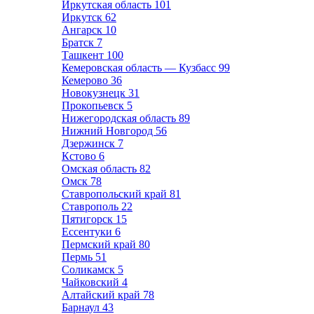
Иркутская область
101
Иркутск
62
Ангарск
10
Братск
7
Ташкент
100
Кемеровская область — Кузбасс
99
Кемерово
36
Новокузнецк
31
Прокопьевск
5
Нижегородская область
89
Нижний Новгород
56
Дзержинск
7
Кстово
6
Омская область
82
Омск
78
Ставропольский край
81
Ставрополь
22
Пятигорск
15
Ессентуки
6
Пермский край
80
Пермь
51
Соликамск
5
Чайковский
4
Алтайский край
78
Барнаул
43