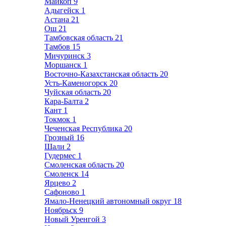
Майкоп
9
Адыгейск
1
Астана
21
Ош
21
Тамбовская область
21
Тамбов
15
Мичуринск
3
Моршанск
1
Восточно-Казахстанская область
20
Усть-Каменогорск
20
Чуйская область
20
Кара-Балта
2
Кант
1
Токмок
1
Чеченская Республика
20
Грозный
16
Шали
2
Гудермес
1
Смоленская область
20
Смоленск
14
Ярцево
2
Сафоново
1
Ямало-Ненецкий автономный округ
18
Ноябрьск
9
Новый Уренгой
3