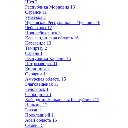
Шуя
2
Республика Мордовия
16
Саранск
11
Рузаевка
2
Чувашская Республика — Чувашия
16
Чебоксары
12
Новочебоксарск
3
Карагандинская область
16
Караганда
13
Темиртау
2
Сарань
1
Республика Карелия
15
Петрозаводск
11
Кондопога
2
Суоярви
1
Амурская область
15
Благовещенск
11
Белогорск
1
Свободный
1
Кабардино-Балкарская Республика
15
Нальчик
12
Баксан
1
Прохладный
1
Абай область
15
Семей
15