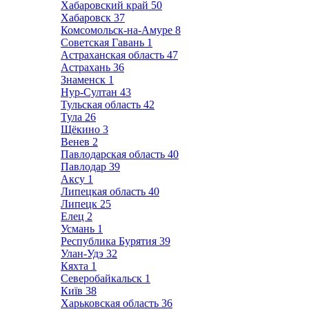
Хабаровский край
50
Хабаровск
37
Комсомольск-на-Амуре
8
Советская Гавань
1
Астраханская область
47
Астрахань
36
Знаменск
1
Нур-Султан
43
Тульская область
42
Тула
26
Щёкино
3
Венев
2
Павлодарская область
40
Павлодар
39
Аксу
1
Липецкая область
40
Липецк
25
Елец
2
Усмань
1
Республика Бурятия
39
Улан-Удэ
32
Кяхта
1
Северобайкальск
1
Київ
38
Харьковская область
36