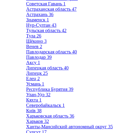
Советская Гавань
1
Астраханская область
47
Астрахань
36
Знаменск
1
Нур-Султан
43
Тульская область
42
Тула
26
Щёкино
3
Венев
2
Павлодарская область
40
Павлодар
39
Аксу
1
Липецкая область
40
Липецк
25
Елец
2
Усмань
1
Республика Бурятия
39
Улан-Удэ
32
Кяхта
1
Северобайкальск
1
Київ
38
Харьковская область
36
Харьков
32
Ханты-Мансийский автономный округ
35
Сургут
17