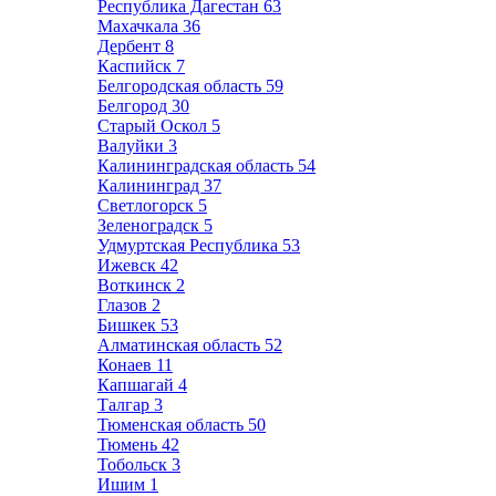
Республика Дагестан
63
Махачкала
36
Дербент
8
Каспийск
7
Белгородская область
59
Белгород
30
Старый Оскол
5
Валуйки
3
Калининградская область
54
Калининград
37
Светлогорск
5
Зеленоградск
5
Удмуртская Республика
53
Ижевск
42
Воткинск
2
Глазов
2
Бишкек
53
Алматинская область
52
Конаев
11
Капшагай
4
Талгар
3
Тюменская область
50
Тюмень
42
Тобольск
3
Ишим
1