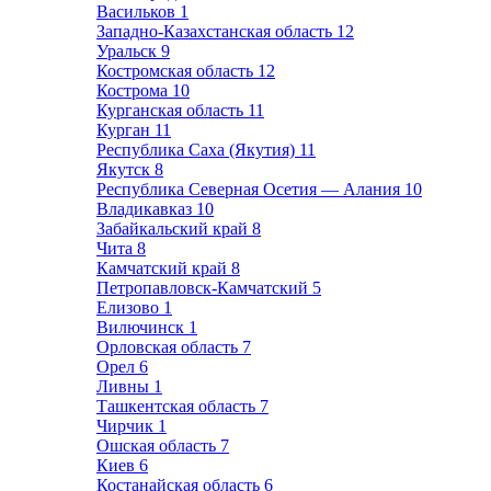
Васильков
1
Западно-Казахстанская область
12
Уральск
9
Костромская область
12
Кострома
10
Курганская область
11
Курган
11
Республика Саха (Якутия)
11
Якутск
8
Республика Северная Осетия — Алания
10
Владикавказ
10
Забайкальский край
8
Чита
8
Камчатский край
8
Петропавловск-Камчатский
5
Елизово
1
Вилючинск
1
Орловская область
7
Орел
6
Ливны
1
Ташкентская область
7
Чирчик
1
Ошская область
7
Киев
6
Костанайская область
6