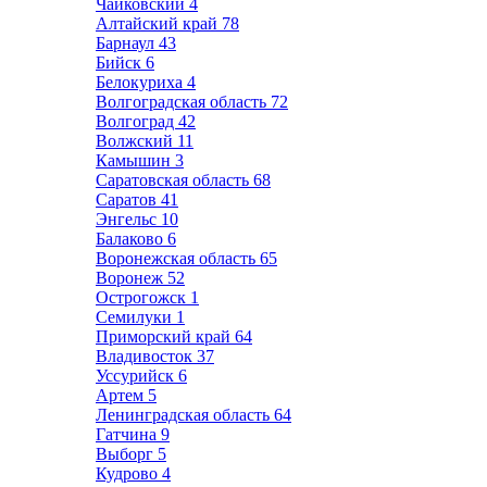
Чайковский
4
Алтайский край
78
Барнаул
43
Бийск
6
Белокуриха
4
Волгоградская область
72
Волгоград
42
Волжский
11
Камышин
3
Саратовская область
68
Саратов
41
Энгельс
10
Балаково
6
Воронежская область
65
Воронеж
52
Острогожск
1
Семилуки
1
Приморский край
64
Владивосток
37
Уссурийск
6
Артем
5
Ленинградская область
64
Гатчина
9
Выборг
5
Кудрово
4