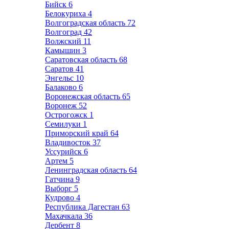
Бийск
6
Белокуриха
4
Волгоградская область
72
Волгоград
42
Волжский
11
Камышин
3
Саратовская область
68
Саратов
41
Энгельс
10
Балаково
6
Воронежская область
65
Воронеж
52
Острогожск
1
Семилуки
1
Приморский край
64
Владивосток
37
Уссурийск
6
Артем
5
Ленинградская область
64
Гатчина
9
Выборг
5
Кудрово
4
Республика Дагестан
63
Махачкала
36
Дербент
8