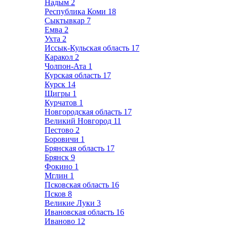
Надым
2
Республика Коми
18
Сыктывкар
7
Емва
2
Ухта
2
Иссык-Кульская область
17
Каракол
2
Чолпон-Ата
1
Курская область
17
Курск
14
Щигры
1
Курчатов
1
Новгородская область
17
Великий Новгород
11
Пестово
2
Боровичи
1
Брянская область
17
Брянск
9
Фокино
1
Мглин
1
Псковская область
16
Псков
8
Великие Луки
3
Ивановская область
16
Иваново
12