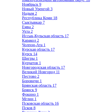
Ноябрьск
9
Новый Уренгой
3
Надым
2
Республика Коми
18
Сыктывкар
7
Емва
2
Ухта
2
Иссык-Кульская область
17
Каракол
2
Чолпон-Ата
1
Курская область
17
Курск
14
Щигры
1
Курчатов
1
Новгородская область
17
Великий Новгород
11
Пестово
2
Боровичи
1
Брянская область
17
Брянск
9
Фокино
1
Мглин
1
Псковская область
16
Псков
8