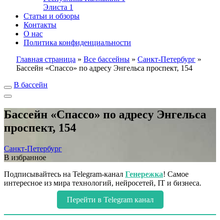
Элиста
1
Статьи и обзоры
Контакты
О нас
Политика конфиденциальности
Главная страница
»
Все бассейны
»
Санкт-Петербург
»
Бассейн «Спассо» по адресу Энгельса проспект, 154
В бассейн
Бассейн «Спассо» по адресу Энгельса
проспект, 154
Санкт-Петербург
В избранное
Подписывайтесь на Telegram-канал
Генережка
! Самое
интересное из мира технологий, нейросетей, IT и бизнеса.
Перейти в Telegram канал