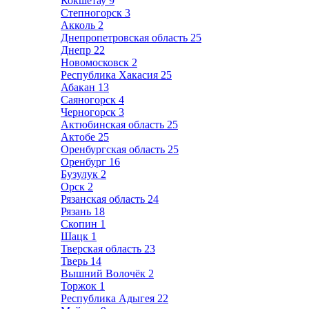
Кокшетау
9
Степногорск
3
Акколь
2
Днепропетровская область
25
Днепр
22
Новомосковск
2
Республика Хакасия
25
Абакан
13
Саяногорск
4
Черногорск
3
Актюбинская область
25
Актобе
25
Оренбургская область
25
Оренбург
16
Бузулук
2
Орск
2
Рязанская область
24
Рязань
18
Скопин
1
Шацк
1
Тверская область
23
Тверь
14
Вышний Волочёк
2
Торжок
1
Республика Адыгея
22