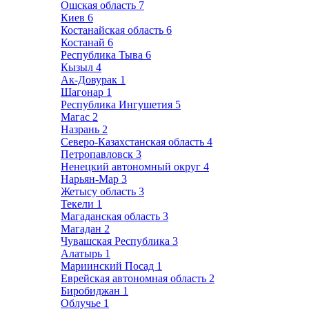
Ошская область
7
Киев
6
Костанайская область
6
Костанай
6
Республика Тыва
6
Кызыл
4
Ак-Довурак
1
Шагонар
1
Республика Ингушетия
5
Магас
2
Назрань
2
Северо-Казахстанская область
4
Петропавловск
3
Ненецкий автономный округ
4
Нарьян-Мар
3
Жетысу область
3
Текели
1
Магаданская область
3
Магадан
2
Чувашская Республика
3
Алатырь
1
Мариинский Посад
1
Еврейская автономная область
2
Биробиджан
1
Облучье
1