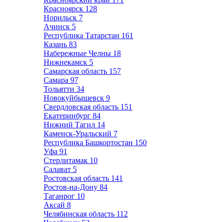
Красноярск
128
Норильск
7
Ачинск
5
Республика Татарстан
161
Казань
83
Набережные Челны
18
Нижнекамск
5
Самарская область
157
Самара
97
Тольятти
34
Новокуйбышевск
9
Свердловская область
151
Екатеринбург
84
Нижний Тагил
14
Каменск-Уральский
7
Республика Башкортостан
150
Уфа
91
Стерлитамак
10
Салават
5
Ростовская область
141
Ростов-на-Дону
84
Таганрог
10
Аксай
8
Челябинская область
112