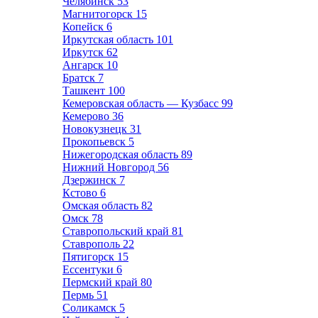
Челябинск
53
Магнитогорск
15
Копейск
6
Иркутская область
101
Иркутск
62
Ангарск
10
Братск
7
Ташкент
100
Кемеровская область — Кузбасс
99
Кемерово
36
Новокузнецк
31
Прокопьевск
5
Нижегородская область
89
Нижний Новгород
56
Дзержинск
7
Кстово
6
Омская область
82
Омск
78
Ставропольский край
81
Ставрополь
22
Пятигорск
15
Ессентуки
6
Пермский край
80
Пермь
51
Соликамск
5