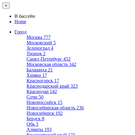
×
В бассейн
Home
Город
Москва
777
Московский
5
Зеленоград
4
Троицк
2
Санкт-Петербург
452
Московская область
342
Балашиха
21
Химки
17
Красногорск
17
Краснодарский край
323
Краснодар
142
Сочи
50
Новороссийск
15
Новосибирская область
236
Новосибирск
192
Бердск
8
Обь
3
Алматы
193
Красноярский край
171