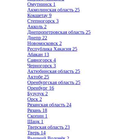
Омутнинск
1
Акмолинская область
25
Кокшетау
9
Степногорск
3
Акколь
2
Днепропетровская область
25
Днепр
22
Новомосковск
2
Республика Хакасия
25
Абакан
13
Саяногорск
4
Черногорск
3
Актюбинская область
25
Актобе
25
Оренбургская область
25
Оренбург
16
Бузулук
2
Орск
2
Рязанская область
24
Рязань
18
Скопин
1
Шацк
1
Тверская область
23
Тверь
14
Вышний Волочёк
2