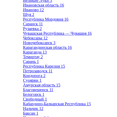
Великие Луки
3
Ивановская область
16
Иваново
12
Шуя
2
Республика Мордовия
16
Саранск
11
Рузаевка
2
Чувашская Республика — Чувашия
16
Чебоксары
12
Новочебоксарск
3
Карагандинская область
16
Караганда
13
Темиртау
2
Сарань
1
Республика Карелия
15
Петрозаводск
11
Кондопога
2
Суоярви
1
Амурская область
15
Благовещенск
11
Белогорск
1
Свободный
1
Кабардино-Балкарская Республика
15
Нальчик
12
Баксан
1