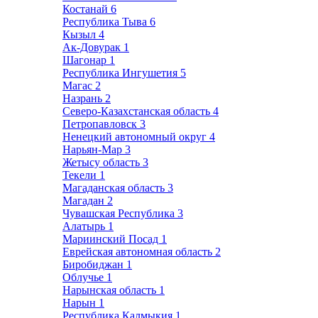
Костанай
6
Республика Тыва
6
Кызыл
4
Ак-Довурак
1
Шагонар
1
Республика Ингушетия
5
Магас
2
Назрань
2
Северо-Казахстанская область
4
Петропавловск
3
Ненецкий автономный округ
4
Нарьян-Мар
3
Жетысу область
3
Текели
1
Магаданская область
3
Магадан
2
Чувашская Республика
3
Алатырь
1
Мариинский Посад
1
Еврейская автономная область
2
Биробиджан
1
Облучье
1
Нарынская область
1
Нарын
1
Республика Калмыкия
1