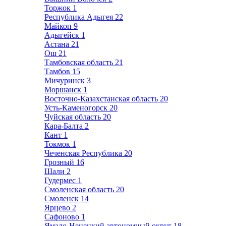
Торжок
1
Республика Адыгея
22
Майкоп
9
Адыгейск
1
Астана
21
Ош
21
Тамбовская область
21
Тамбов
15
Мичуринск
3
Моршанск
1
Восточно-Казахстанская область
20
Усть-Каменогорск
20
Чуйская область
20
Кара-Балта
2
Кант
1
Токмок
1
Чеченская Республика
20
Грозный
16
Шали
2
Гудермес
1
Смоленская область
20
Смоленск
14
Ярцево
2
Сафоново
1
Ямало-Ненецкий автономный округ
18