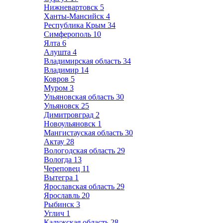
Нижневартовск
5
Ханты-Мансийск
4
Республика Крым
34
Симферополь
10
Ялта
6
Алушта
4
Владимирская область
34
Владимир
14
Ковров
5
Муром
3
Ульяновская область
30
Ульяновск
25
Димитровград
2
Новоульяновск
1
Мангистауская область
30
Актау
28
Вологодская область
29
Вологда
13
Череповец
11
Вытегра
1
Ярославская область
29
Ярославль
20
Рыбинск
3
Углич
1
Калужская область
28