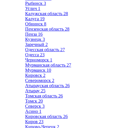
Рыбинск
3
Углич
1
Калужская область
28
Калуга
19
Обнинск
8
Пензенская область
28
Пенза
16
Кузнецк
3
Заречный
2
Одесская область
27
Одесса
23
Черноморск
1
Мурманская область
27
Мурманск
10
Кировск
2
Североморск
2
Атырауская область
26
Атырау
25
Томская область
26
Томск
20
Северск
3
Асино
1
Кировская область
26
Киров
23
Кирово-Чепецк
2