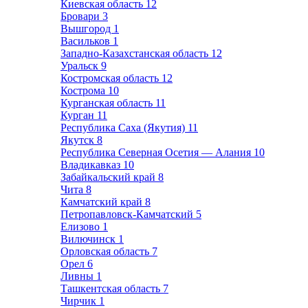
Киевская область
12
Бровари
3
Вышгород
1
Васильков
1
Западно-Казахстанская область
12
Уральск
9
Костромская область
12
Кострома
10
Курганская область
11
Курган
11
Республика Саха (Якутия)
11
Якутск
8
Республика Северная Осетия — Алания
10
Владикавказ
10
Забайкальский край
8
Чита
8
Камчатский край
8
Петропавловск-Камчатский
5
Елизово
1
Вилючинск
1
Орловская область
7
Орел
6
Ливны
1
Ташкентская область
7
Чирчик
1