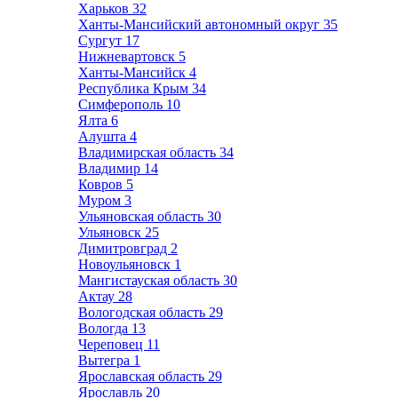
Харьков
32
Ханты-Мансийский автономный округ
35
Сургут
17
Нижневартовск
5
Ханты-Мансийск
4
Республика Крым
34
Симферополь
10
Ялта
6
Алушта
4
Владимирская область
34
Владимир
14
Ковров
5
Муром
3
Ульяновская область
30
Ульяновск
25
Димитровград
2
Новоульяновск
1
Мангистауская область
30
Актау
28
Вологодская область
29
Вологда
13
Череповец
11
Вытегра
1
Ярославская область
29
Ярославль
20