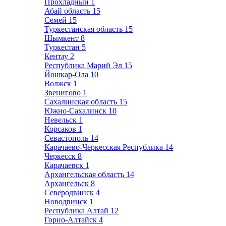
Прохладный
1
Абай область
15
Семей
15
Туркестанская область
15
Шымкент
8
Туркестан
5
Кентау
2
Республика Марий Эл
15
Йошкар-Ола
10
Волжск
1
Звенигово
1
Сахалинская область
15
Южно-Сахалинск
10
Невельск
1
Корсаков
1
Севастополь
14
Карачаево-Черкесская Республика
14
Черкесск
8
Карачаевск
1
Архангельская область
14
Архангельск
8
Северодвинск
4
Новодвинск
1
Республика Алтай
12
Горно-Алтайск
4