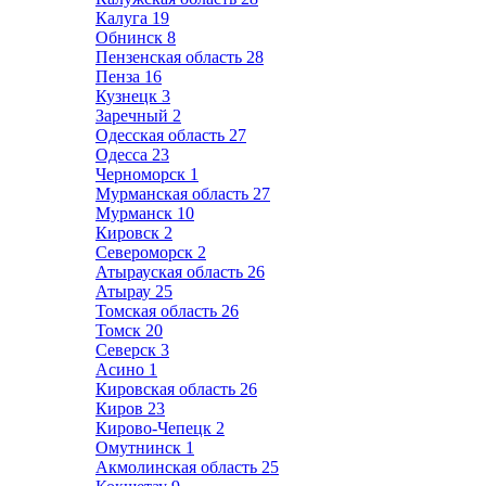
Калуга
19
Обнинск
8
Пензенская область
28
Пенза
16
Кузнецк
3
Заречный
2
Одесская область
27
Одесса
23
Черноморск
1
Мурманская область
27
Мурманск
10
Кировск
2
Североморск
2
Атырауская область
26
Атырау
25
Томская область
26
Томск
20
Северск
3
Асино
1
Кировская область
26
Киров
23
Кирово-Чепецк
2
Омутнинск
1
Акмолинская область
25