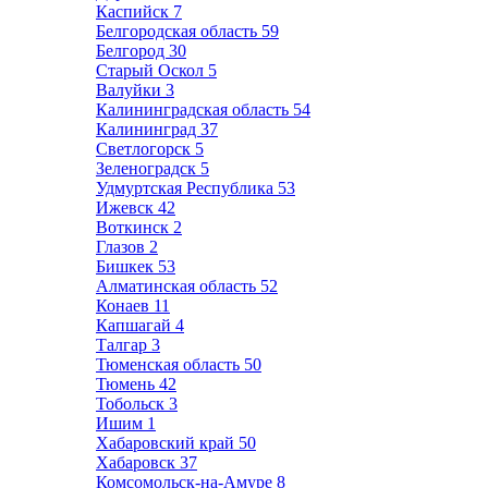
Каспийск
7
Белгородская область
59
Белгород
30
Старый Оскол
5
Валуйки
3
Калининградская область
54
Калининград
37
Светлогорск
5
Зеленоградск
5
Удмуртская Республика
53
Ижевск
42
Воткинск
2
Глазов
2
Бишкек
53
Алматинская область
52
Конаев
11
Капшагай
4
Талгар
3
Тюменская область
50
Тюмень
42
Тобольск
3
Ишим
1
Хабаровский край
50
Хабаровск
37
Комсомольск-на-Амуре
8