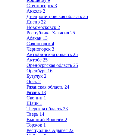
Кокшетау
9
Степногорск
3
Акколь
2
Днепропетровская область
25
Днепр
22
Новомосковск
2
Республика Хакасия
25
Абакан
13
Саяногорск
4
Черногорск
3
Актюбинская область
25
Актобе
25
Оренбургская область
25
Оренбург
16
Бузулук
2
Орск
2
Рязанская область
24
Рязань
18
Скопин
1
Шацк
1
Тверская область
23
Тверь
14
Вышний Волочёк
2
Торжок
1
Республика Адыгея
22