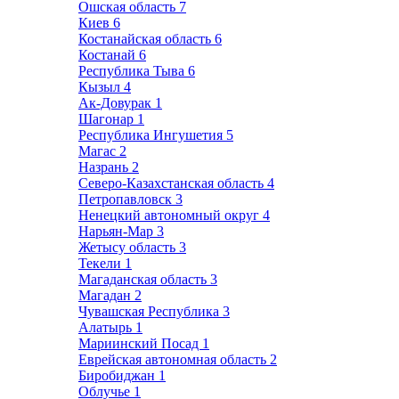
Ошская область
7
Киев
6
Костанайская область
6
Костанай
6
Республика Тыва
6
Кызыл
4
Ак-Довурак
1
Шагонар
1
Республика Ингушетия
5
Магас
2
Назрань
2
Северо-Казахстанская область
4
Петропавловск
3
Ненецкий автономный округ
4
Нарьян-Мар
3
Жетысу область
3
Текели
1
Магаданская область
3
Магадан
2
Чувашская Республика
3
Алатырь
1
Мариинский Посад
1
Еврейская автономная область
2
Биробиджан
1
Облучье
1