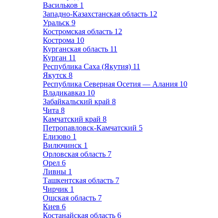
Васильков
1
Западно-Казахстанская область
12
Уральск
9
Костромская область
12
Кострома
10
Курганская область
11
Курган
11
Республика Саха (Якутия)
11
Якутск
8
Республика Северная Осетия — Алания
10
Владикавказ
10
Забайкальский край
8
Чита
8
Камчатский край
8
Петропавловск-Камчатский
5
Елизово
1
Вилючинск
1
Орловская область
7
Орел
6
Ливны
1
Ташкентская область
7
Чирчик
1
Ошская область
7
Киев
6
Костанайская область
6