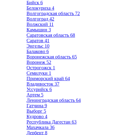
Бийск
6
Белокуриха
4
Волгоградская область
72
Волгоград
42
Волжский
11
Камышин
3
Саратовская область
68
Саратов
41
Энгельс
10
Балаково
6
Воронежская область
65
Воронеж
52
Острогожск
1
Семилуки
1
Приморский край
64
Владивосток
37
Уссурийск
6
Артем
5
Ленинградская область
64
Гатчина
9
Выборг
5
Кудрово
4
Республика Дагестан
63
Махачкала
36
Дербент
8