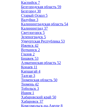
Каспийск
7
Белгородская область
59
Белгород
30
Старый Оскол
5
Валуйки
3
Калининградская область
54
Калининград
37
Светлогорск
5
Зеленоградск
5
Удмуртская Республика
53
Ижевск
42
Воткинск
2
Глазов
2
Бишкек
53
Алматинская область
52
Конаев
11
Капшагай
4
Талгар
3
Тюменская область
50
Тюмень
42
Тобольск
3
Ишим
1
Хабаровский край
50
Хабаровск
37
Комсомольск-на-Амуре
8