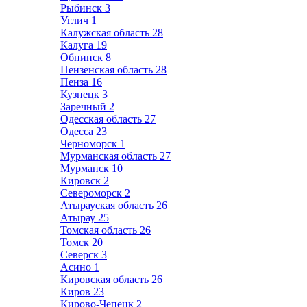
Рыбинск
3
Углич
1
Калужская область
28
Калуга
19
Обнинск
8
Пензенская область
28
Пенза
16
Кузнецк
3
Заречный
2
Одесская область
27
Одесса
23
Черноморск
1
Мурманская область
27
Мурманск
10
Кировск
2
Североморск
2
Атырауская область
26
Атырау
25
Томская область
26
Томск
20
Северск
3
Асино
1
Кировская область
26
Киров
23
Кирово-Чепецк
2