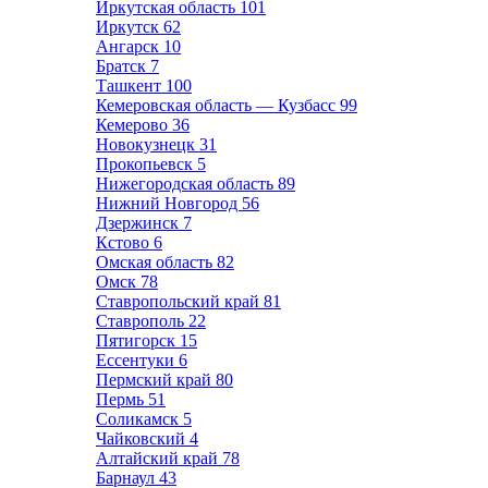
Иркутская область
101
Иркутск
62
Ангарск
10
Братск
7
Ташкент
100
Кемеровская область — Кузбасс
99
Кемерово
36
Новокузнецк
31
Прокопьевск
5
Нижегородская область
89
Нижний Новгород
56
Дзержинск
7
Кстово
6
Омская область
82
Омск
78
Ставропольский край
81
Ставрополь
22
Пятигорск
15
Ессентуки
6
Пермский край
80
Пермь
51
Соликамск
5
Чайковский
4
Алтайский край
78
Барнаул
43