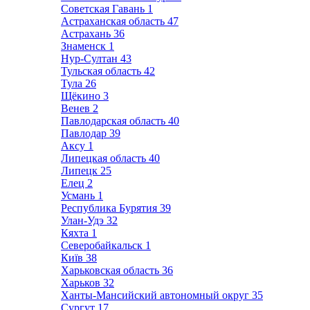
Советская Гавань
1
Астраханская область
47
Астрахань
36
Знаменск
1
Нур-Султан
43
Тульская область
42
Тула
26
Щёкино
3
Венев
2
Павлодарская область
40
Павлодар
39
Аксу
1
Липецкая область
40
Липецк
25
Елец
2
Усмань
1
Республика Бурятия
39
Улан-Удэ
32
Кяхта
1
Северобайкальск
1
Київ
38
Харьковская область
36
Харьков
32
Ханты-Мансийский автономный округ
35
Сургут
17