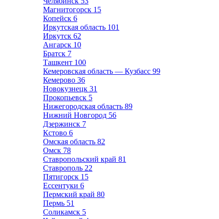
Челябинск
53
Магнитогорск
15
Копейск
6
Иркутская область
101
Иркутск
62
Ангарск
10
Братск
7
Ташкент
100
Кемеровская область — Кузбасс
99
Кемерово
36
Новокузнецк
31
Прокопьевск
5
Нижегородская область
89
Нижний Новгород
56
Дзержинск
7
Кстово
6
Омская область
82
Омск
78
Ставропольский край
81
Ставрополь
22
Пятигорск
15
Ессентуки
6
Пермский край
80
Пермь
51
Соликамск
5