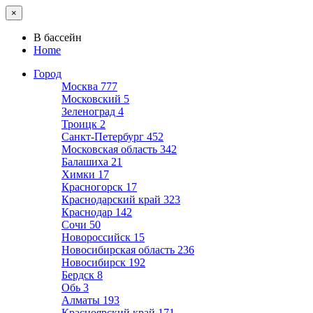
×
В бассейн
Home
Город
Москва
777
Московский
5
Зеленоград
4
Троицк
2
Санкт-Петербург
452
Московская область
342
Балашиха
21
Химки
17
Красногорск
17
Краснодарский край
323
Краснодар
142
Сочи
50
Новороссийск
15
Новосибирская область
236
Новосибирск
192
Бердск
8
Обь
3
Алматы
193
Красноярский край
171