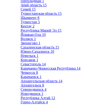
Прохладный
1
Абай область
15
Семей
15
Туркестанская область
15
Шымкент
8
Туркестан
5
Кентау
2
Республика Марий Эл
15
Йошкар-Ола
10
Волжск
1
Звенигово
1
Сахалинская область
15
Южно-Сахалинск
10
Невельск
1
Корсаков
1
Севастополь
14
Карачаево-Черкесская Республика
14
Черкесск
8
Карачаевск
1
Архангельская область
14
Архангельск
8
Северодвинск
4
Новодвинск
1
Республика Алтай
12
Горно-Алтайск
4