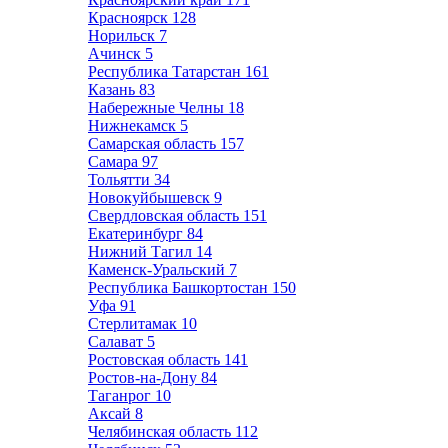
Красноярск
128
Норильск
7
Ачинск
5
Республика Татарстан
161
Казань
83
Набережные Челны
18
Нижнекамск
5
Самарская область
157
Самара
97
Тольятти
34
Новокуйбышевск
9
Свердловская область
151
Екатеринбург
84
Нижний Тагил
14
Каменск-Уральский
7
Республика Башкортостан
150
Уфа
91
Стерлитамак
10
Салават
5
Ростовская область
141
Ростов-на-Дону
84
Таганрог
10
Аксай
8
Челябинская область
112