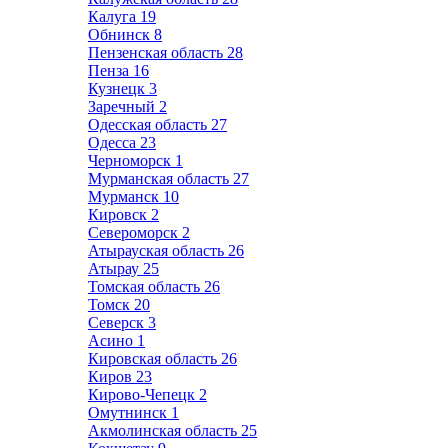
Калуга
19
Обнинск
8
Пензенская область
28
Пенза
16
Кузнецк
3
Заречный
2
Одесская область
27
Одесса
23
Черноморск
1
Мурманская область
27
Мурманск
10
Кировск
2
Североморск
2
Атырауская область
26
Атырау
25
Томская область
26
Томск
20
Северск
3
Асино
1
Кировская область
26
Киров
23
Кирово-Чепецк
2
Омутнинск
1
Акмолинская область
25