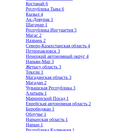
Костанай
6
Республика Тыва
6
Кызыл
4
Ак-Довурак
1
Шагонар
1
Республика Ингушетия
5
Магас
2
Назрань
2
Северо-Казахстанская область
4
Петропавловск
3
Ненецкий автономный округ
4
Нарьян-Мар
3
Жетысу область
3
Текели
1
Магаданская область
3
Магадан
2
Чувашская Республика
3
Алатырь
1
Мариинский Посад
1
Еврейская автономная область
2
Биробиджан
1
Облучье
1
Нарынская область
1
Нарын
1
Республика Калмыкия
1