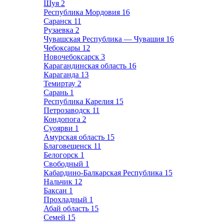
Шуя
2
Республика Мордовия
16
Саранск
11
Рузаевка
2
Чувашская Республика — Чувашия
16
Чебоксары
12
Новочебоксарск
3
Карагандинская область
16
Караганда
13
Темиртау
2
Сарань
1
Республика Карелия
15
Петрозаводск
11
Кондопога
2
Суоярви
1
Амурская область
15
Благовещенск
11
Белогорск
1
Свободный
1
Кабардино-Балкарская Республика
15
Нальчик
12
Баксан
1
Прохладный
1
Абай область
15
Семей
15