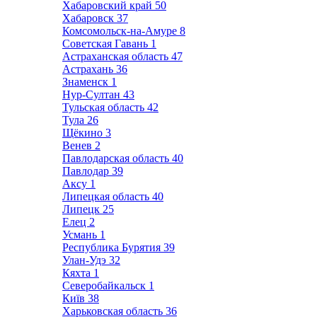
Хабаровский край
50
Хабаровск
37
Комсомольск-на-Амуре
8
Советская Гавань
1
Астраханская область
47
Астрахань
36
Знаменск
1
Нур-Султан
43
Тульская область
42
Тула
26
Щёкино
3
Венев
2
Павлодарская область
40
Павлодар
39
Аксу
1
Липецкая область
40
Липецк
25
Елец
2
Усмань
1
Республика Бурятия
39
Улан-Удэ
32
Кяхта
1
Северобайкальск
1
Київ
38
Харьковская область
36