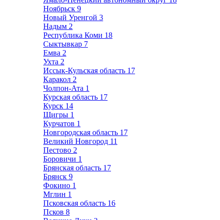
Ноябрьск
9
Новый Уренгой
3
Надым
2
Республика Коми
18
Сыктывкар
7
Емва
2
Ухта
2
Иссык-Кульская область
17
Каракол
2
Чолпон-Ата
1
Курская область
17
Курск
14
Щигры
1
Курчатов
1
Новгородская область
17
Великий Новгород
11
Пестово
2
Боровичи
1
Брянская область
17
Брянск
9
Фокино
1
Мглин
1
Псковская область
16
Псков
8