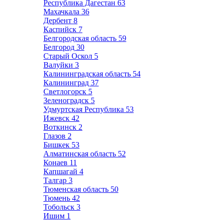
Республика Дагестан
63
Махачкала
36
Дербент
8
Каспийск
7
Белгородская область
59
Белгород
30
Старый Оскол
5
Валуйки
3
Калининградская область
54
Калининград
37
Светлогорск
5
Зеленоградск
5
Удмуртская Республика
53
Ижевск
42
Воткинск
2
Глазов
2
Бишкек
53
Алматинская область
52
Конаев
11
Капшагай
4
Талгар
3
Тюменская область
50
Тюмень
42
Тобольск
3
Ишим
1