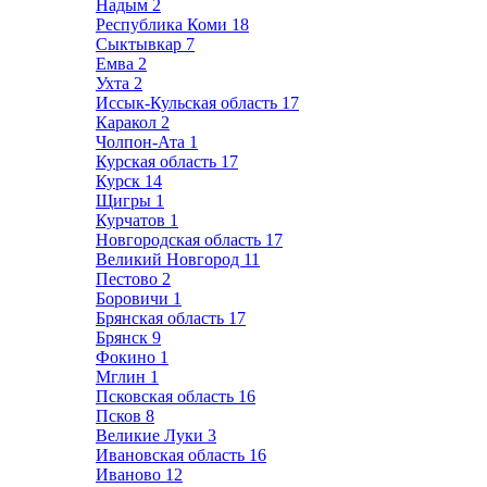
Надым
2
Республика Коми
18
Сыктывкар
7
Емва
2
Ухта
2
Иссык-Кульская область
17
Каракол
2
Чолпон-Ата
1
Курская область
17
Курск
14
Щигры
1
Курчатов
1
Новгородская область
17
Великий Новгород
11
Пестово
2
Боровичи
1
Брянская область
17
Брянск
9
Фокино
1
Мглин
1
Псковская область
16
Псков
8
Великие Луки
3
Ивановская область
16
Иваново
12