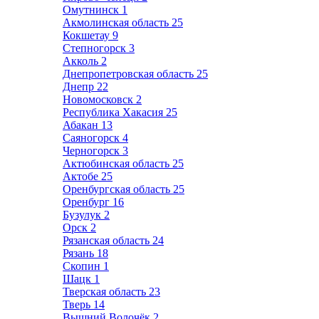
Омутнинск
1
Акмолинская область
25
Кокшетау
9
Степногорск
3
Акколь
2
Днепропетровская область
25
Днепр
22
Новомосковск
2
Республика Хакасия
25
Абакан
13
Саяногорск
4
Черногорск
3
Актюбинская область
25
Актобе
25
Оренбургская область
25
Оренбург
16
Бузулук
2
Орск
2
Рязанская область
24
Рязань
18
Скопин
1
Шацк
1
Тверская область
23
Тверь
14
Вышний Волочёк
2