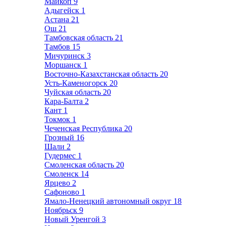
Майкоп
9
Адыгейск
1
Астана
21
Ош
21
Тамбовская область
21
Тамбов
15
Мичуринск
3
Моршанск
1
Восточно-Казахстанская область
20
Усть-Каменогорск
20
Чуйская область
20
Кара-Балта
2
Кант
1
Токмок
1
Чеченская Республика
20
Грозный
16
Шали
2
Гудермес
1
Смоленская область
20
Смоленск
14
Ярцево
2
Сафоново
1
Ямало-Ненецкий автономный округ
18
Ноябрьск
9
Новый Уренгой
3