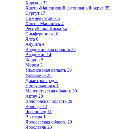
Харьков
32
Ханты-Мансийский автономный округ
35
Сургут
17
Нижневартовск
5
Ханты-Мансийск
4
Республика Крым
34
Симферополь
10
Ялта
6
Алушта
4
Владимирская область
34
Владимир
14
Ковров
5
Муром
3
Ульяновская область
30
Ульяновск
25
Димитровград
2
Новоульяновск
1
Мангистауская область
30
Актау
28
Вологодская область
29
Вологда
13
Череповец
11
Вытегра
1
Ярославская область
29
Ярославль
20