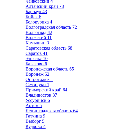
Чайковский
4
Алтайский край
78
Барнаул
43
Бийск
6
Белокуриха
4
Волгоградская область
72
Волгоград
42
Волжский
11
Камышин
3
Саратовская область
68
Саратов
41
Энгельс
10
Балаково
6
Воронежская область
65
Воронеж
52
Острогожск
1
Семилуки
1
Приморский край
64
Владивосток
37
Уссурийск
6
Артем
5
Ленинградская область
64
Гатчина
9
Выборг
5
Кудрово
4