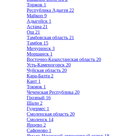
Торжок
1
Республика Адыгея
22
Майкоп
9
Адыгейск
1
Астана
21
Ош
21
Тамбовская область
21
Тамбов
15
Мичуринск
3
Моршанск
1
Восточно-Казахстанская область
20
Усть-Каменогорск
20
Чуйская область
20
Кара-Балта
2
Кант
1
Токмок
1
Чеченская Республика
20
Грозный
16
Шали
2
Гудермес
1
Смоленская область
20
Смоленск
14
Ярцево
2
Сафоново
1
Ямало-Ненецкий автономный округ
18