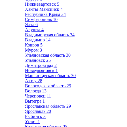
Нижневартовск
5
Ханты-Мансийск
4
Республика Крым
34
Симферополь
10
Ялта
6
Алушта
4
Владимирская область
34
Владимир
14
Ковров
5
Муром
3
Ульяновская область
30
Ульяновск
25
Димитровград
2
Новоульяновск
1
Мангистауская область
30
Актау
28
Вологодская область
29
Вологда
13
Череповец
11
Вытегра
1
Ярославская область
29
Ярославль
20
Рыбинск
3
Углич
1
Калужская область
28