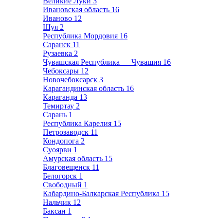
Великие Луки
3
Ивановская область
16
Иваново
12
Шуя
2
Республика Мордовия
16
Саранск
11
Рузаевка
2
Чувашская Республика — Чувашия
16
Чебоксары
12
Новочебоксарск
3
Карагандинская область
16
Караганда
13
Темиртау
2
Сарань
1
Республика Карелия
15
Петрозаводск
11
Кондопога
2
Суоярви
1
Амурская область
15
Благовещенск
11
Белогорск
1
Свободный
1
Кабардино-Балкарская Республика
15
Нальчик
12
Баксан
1