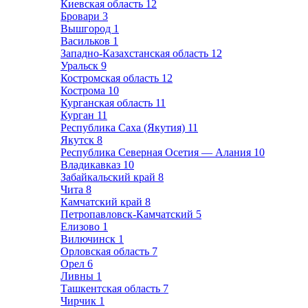
Киевская область
12
Бровари
3
Вышгород
1
Васильков
1
Западно-Казахстанская область
12
Уральск
9
Костромская область
12
Кострома
10
Курганская область
11
Курган
11
Республика Саха (Якутия)
11
Якутск
8
Республика Северная Осетия — Алания
10
Владикавказ
10
Забайкальский край
8
Чита
8
Камчатский край
8
Петропавловск-Камчатский
5
Елизово
1
Вилючинск
1
Орловская область
7
Орел
6
Ливны
1
Ташкентская область
7
Чирчик
1